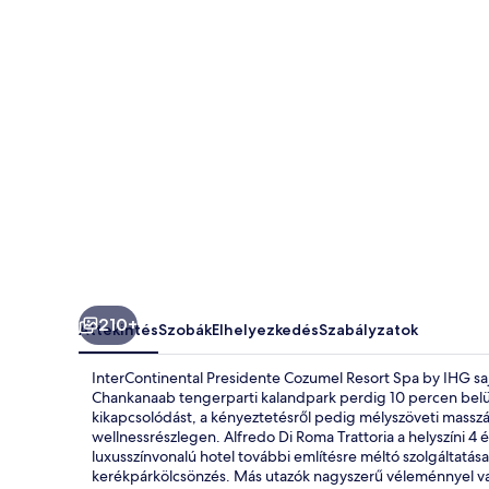
by
IHG
képgalériája
210+
Áttekintés
Szobák
Elhelyezkedés
Szabályzatok
InterContinental Presidente Cozumel Resort Spa by IHG saj
Chankanaab tengerparti kalandpark perdig 10 percen belül
kikapcsolódást, a kényeztetésről pedig mélyszöveti masszá
wellnessrészlegen. Alfredo Di Roma Trattoria a helyszíni 4 é
luxusszínvonalú hotel további említésre méltó szolgáltatása
kerékpárkölcsönzés. Más utazók nagyszerű véleménnyel vann