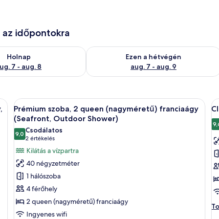
e az időpontokra
g. 7
elkezésre állás ellenőrzése: aug. 7 - aug. 8
A mostani hétvégi rendelkezésre állás 
Holnap
Ezen a hétvégén
ug. 7 - aug. 8
aug. 7 - aug. 9
egy nagy ágy, egy kanapé, egy íróasztal és egy balkon található, ahonnan p
A
Egy modern fürőszoba üveg zuhanykabi
A
7
,
Prémium szoba, 2 queen (nagyméretű) franciaágy
Cl
következő
k
(Seafront, Outdoor Shower)
szoba
s
9,
Csodálatos
9,0
összes
ö
10-ből 9,0
(2
2 értékelés
képének
k
értékelés)
Kilátás a vízpartra
megtekintése:
m
40 négyzetméter
Prémium
Cl
1 hálószoba
szoba,
s
4 férőhely
2
2
2 queen (nagyméretű) franciaágy
queen
q
Cl
To
Ingyenes wifi
(nagyméretű)
(
sz