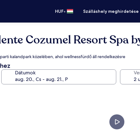
•
HUF
Szálláshely meghirdetése
idente Cozumel Resort Spa b
parti kalandpark közelében, ahol wellnessfürdő áll rendelkezésre
éhez
Dátumok
Ve