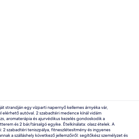
Szálláshely v
át strandján egy vízparti napernyő kellemes árnyéka vár,
 elérhető autóval. 2 szabadtéri medence kínál vidám
zs, aromaterápia és ajurvédikus kezelés gondoskodik a
Magánstrand
tterem és 2 bár/társalgó egyike. Ételkínálata: olasz ételek. A
i: 2 szabadtéri teniszpálya, fitneszlétesítmény és ingyenes
ak a szálláshely következő jellemzőiről: segítőkész személyzet és