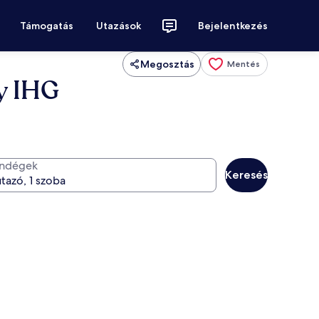
Támogatás
Utazások
Bejelentkezés
Megosztás
Mentés
y IHG
ndégek
Keresés