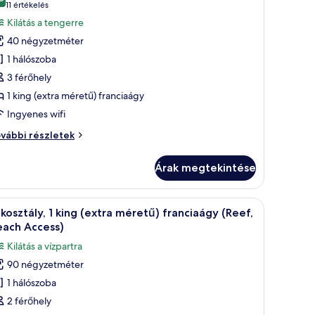
sszes
10-ből 8,6
(11
11 értékelés
épének
értékelés)
Kilátás a tengerre
egtekintése:
40 négyzetméter
rémium
1 hálószoba
zoba,
3 férőhely
1 king (extra méretű) franciaágy
ing
Ingyenes wifi
extra
éretű)
rémium
vábbi részletek
ranciaágy
oba,
Seafront,
Árak megtekintése
ng
utdoor
xtra
hower)
retű)
rnákkal, egy faasztallal, ahonnan kilátás nyílik a tengerpartra és az óceánra.
Egy modern nappali, nagy képernyős televízióv
8
anciaágy
kosztály, 1 king (extra méretű) franciaágy (Reef,
övetkező
eafront,
each Access)
utdoor
zoba
Kilátás a vízpartra
ower)
sszes
vábbi
90 négyzetméter
épének
szletei
1 hálószoba
egtekintése:
akosztály,
2 férőhely