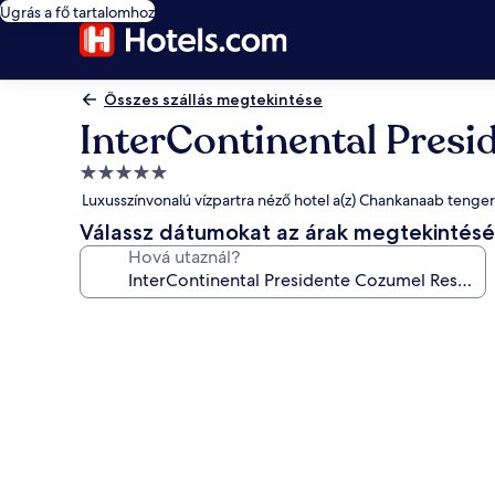
Ugrás a fő tartalomhoz
Összes szállás megtekintése
InterContinental Pres
5.0
csillagos
Luxusszínvonalú vízpartra néző hotel a(z) Chankanaab tenger
szálláshely
Válassz dátumokat az árak megtekintés
Hová utaznál?
A(z)
InterContinental
Presidente
Cozumel
Resort
Spa