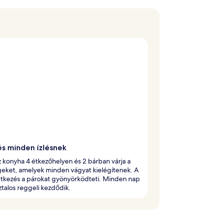
és minden ízlésnek
z konyha 4 étkezőhelyen és 2 bárban várja a
eket, amelyek minden vágyat kielégítenek. A
étkezés a párokat gyönyörködteti. Minden nap
talos reggeli kezdődik.