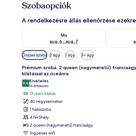
Szobaopciók
A rendelkezésre állás ellenőrzése ezekr
A ma esti rendelkezésre állás ellenőrzése: aug. 6 - au
A holnapi rend
Ma
aug. 6 - aug. 7
a
Szobákhoz
Összes szoba
2 ágy
1 ágy
3+ ágy
rendelkezésre
A
Egy modern hálószoba, melyben 
álló
9
Prémium szoba, 2 queen (nagyméretű) franciaágy
következő
szűrők
kilátással az óceánra
szoba
Kivételes
9,4
összes
10-ből 9,4
(14
14 értékelés
képének
értékelés)
Óceáni kilátás
megtekintése:
40 négyzetméter
Prémium
1 hálószoba
szoba,
4 férőhely
2
2 queen (nagyméretű) franciaágy
queen
Ingyenes wifi
(nagyméretű)