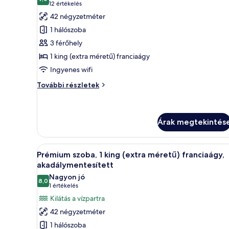
összes
10-ből 9,0
(12
12 értékelés
képének
értékelés)
42 négyzetméter
megtekintése:
1 hálószoba
Prémium
3 férőhely
szoba,
1 king (extra méretű) franciaágy
1
Ingyenes wifi
king
(extra
Prémium
További részletek
szoba,
méretű)
1
franciaágy,
king
hozzáférés
(extra
Árak megtekintés
a
méretű)
franciaágy,
medencéhez
A
Egy modern hálószoba, amelyben
hozzáférés
5
Prémium szoba, 1 king (extra méretű) franciaágy,
a
következő
akadálymentesített
medencéhez
szoba
további
Nagyon jó
8,0
összes
10-ből 8,0
részletei
(1
1 értékelés
képének
értékelés)
Kilátás a vízpartra
megtekintése:
42 négyzetméter
Prémium
1 hálószoba