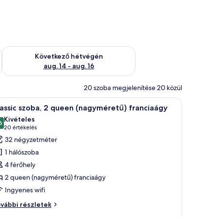
ellenőrzése: aug. 7 - aug. 9
A következő hétvégi rendelkezésre állás ellenőrzése: aug. 14 -
Következő hétvégén
aug. 14 - aug. 16
20 szoba megjelenítése 20 közül
álmafákra nyílik kilátás.
nnal, fa mosdóval és egy törölközővel, ami egy fogasra van akasztva.
Egy modern fürőszoba, melyben egy nagy, kék
7
assic szoba, 2 queen (nagyméretű) franciaágy
övetkező
Kivételes
zoba
6
10-ből 9,6
(20
20 értékelés
sszes
értékelés)
32 négyzetméter
épének
1 hálószoba
egtekintése:
4 férőhely
assic
2 queen (nagyméretű) franciaágy
zoba,
Ingyenes wifi
ueen
assic
vábbi részletek
nagyméretű)
oba,