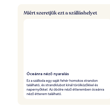
j
o
b
Miért szeretjük ezt a szálláshelyet
b
r
a
é
r
t
é
k
e
l
t
Óceánra néző nyaralás
Ez a szálloda egy saját fehér homokos strandon
található, és strandklubot kínál törölközőkkel és
napernyőkkel. Az öbölre néző étteremben óceánra
néző étterem található.