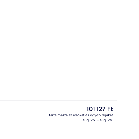
Egyiptomi pamut ágynemű, prémium 
ideója
A
101 127 Ft
jelenlegi
tartalmazza az adókat és egyéb díjakat
ár
aug. 25. – aug. 26.
, fehér homok, napernyők és strandlepedők
Külső rész
101 127 Ft