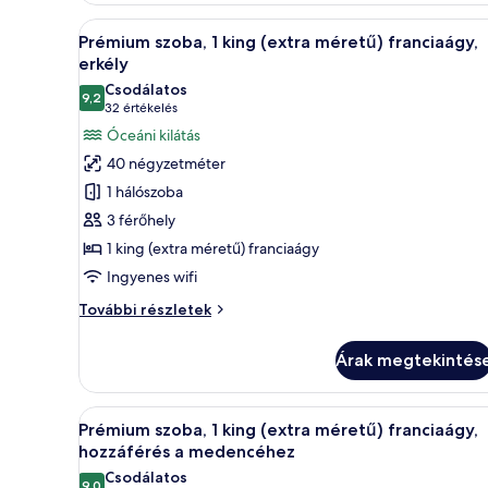
hozzáférés
A
Egy modern szállodai szoba, am
a
10
Prémium szoba, 1 king (extra méretű) franciaágy,
medencéhez
következő
erkély
további
szoba
részletei
Csodálatos
9,2
összes
10-ből 9,2
(32
32 értékelés
képének
értékelés)
Óceáni kilátás
megtekintése:
40 négyzetméter
Prémium
1 hálószoba
szoba,
3 férőhely
1
1 king (extra méretű) franciaágy
king
Ingyenes wifi
(extra
méretű)
Prémium
További részletek
franciaágy,
szoba,
1
erkély
Árak megtekintés
king
(extra
méretű)
A
Egy modern hálószoba, amelyben
8
franciaágy,
Prémium szoba, 1 king (extra méretű) franciaágy,
következő
erkély
hozzáférés a medencéhez
további
szoba
Csodálatos
részletei
9,0