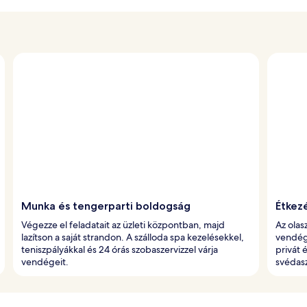
Munka és tengerparti boldogság
Étkez
Végezze el feladatait az üzleti központban, majd
Az olas
lazítson a saját strandon. A szálloda spa kezelésekkel,
vendég
teniszpályákkal és 24 órás szobaszervizzel várja
privát 
vendégeit.
svédasz