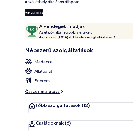
a szálláshely általános állapota.
VIP Access
Magánstrand,
Értékelések
9,6
A vendégek imádják
A
ennyiből:
Az utazók által legjobbra értékelt
z
Az összes (1 014) értékelés megtekintése
10,
A
u
Népszerű szolgáltatások
vendégek
t
imádják
a
Medence
z
ó
Állatbarát
k
Étterem
á
l
Összes mutatása
t
a
Főbb szolgáltatások
(12)
l
l
e
Családoknak
(6)
g