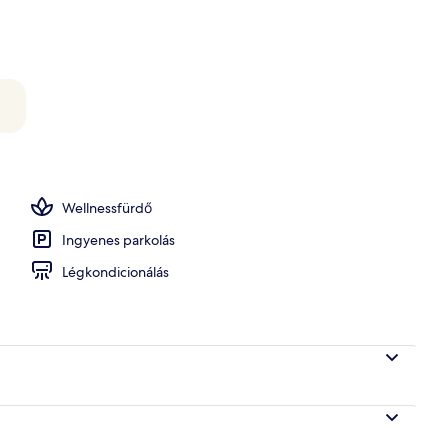
 fehér homok, napernyők és strandlepedők
Wellnessfürdő
Ingyenes parkolás
Légkondicionálás