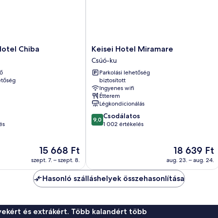
Keisei
otel Chiba
Keisei Hotel Miramare
Hotel
Csúó-ku
Miramare
ő
Parkolási lehetőség
Csúó-
etőség
biztosított
ku
Ingyenes wifi
Étterem
Légkondicionálás
9.0
Csodálatos
9,0
ennyiből:
és
1 002 értékelés
10,
Csodálatos,
Az
Az
15 668 Ft
18 639 Ft
1 002
ár
ár
értékelés
szept. 7. – szept. 8.
aug. 23. – aug. 24.
15 668 Ft
18 639 Ft
Hasonló szálláshelyek összehasonlítása
ekért és extrákért. Több kalandért több