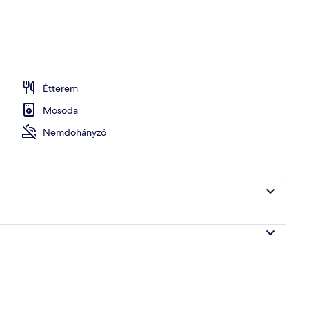
rdő
Étterem
Mosoda
Nemdohányzó