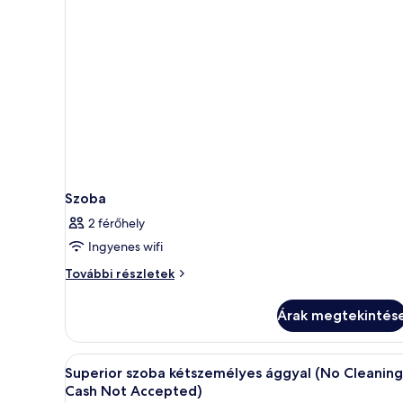
Accepted)
Not
Accepted)
további
részletei
Szoba
2 férőhely
Ingyenes wifi
Szoba
További részletek
további
részletei
Árak megtekintés
A
Egy szállodai szoba, amelyben e
17
Superior szoba kétszemélyes ággyal (No Cleaning
következő
Cash Not Accepted)