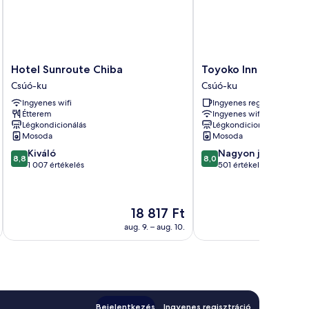
Hotel
Toyoko
Hotel Sunroute Chiba
Toyoko Inn Chiba Ek
Sunroute
Inn
Csúó-ku
Csúó-ku
Chiba
Chiba
Ingyenes wifi
Ingyenes reggeli
Csúó-
Ekimae
Étterem
Ingyenes wifi
ku
Csúó-
Légkondicionálás
Légkondicionálás
ku
Mosoda
Mosoda
8.8
8.0
Kiváló
Nagyon jó
8,8
8,0
ennyiből:
ennyiből:
1 007 értékelés
501 értékelés
10,
10,
Kiváló,
Nagyon
1 007
jó,
Az
18 817 Ft
értékelés
501
ár
értékelés
aug. 9. – aug. 10.
18 817 Ft
Bejelentkezés
Ingyenes regisztráció