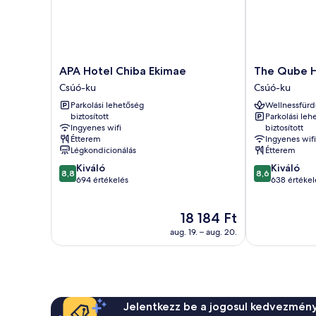
APA
The
APA Hotel Chiba Ekimae
The Qube H
Hotel
Qube
Csúó-ku
Csúó-ku
Chiba
Hotel
Parkolási lehetőség
Wellnessfürd
Ekimae
Chiba
biztosított
Parkolási leh
Csúó-
Csúó-
Ingyenes wifi
biztosított
ku
ku
Étterem
Ingyenes wifi
Légkondicionálás
Étterem
8.8
8.6
Kiváló
Kiváló
8,8
8,6
ennyiből:
ennyiből:
694 értékelés
638 értékel
10,
10,
Kiváló,
Kiváló,
Az
18 184 Ft
694
638
ár
értékelés
értékelés
aug. 19. – aug. 20.
18 184 Ft
Jelentkezz be a jogosul kedvezmény