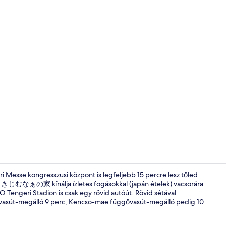
Nyilvános f
 Messe kongresszusi központ is legfeljebb 15 percre lesz tőled
 きじむなぁの家 kínálja ízletes fogásokkal (japán ételek) vacsorára.
Tengeri Stadion is csak egy rövid autóút. Rövid sétával
A szálláshel
vasút-megálló 9 perc, Kencso-mae függővasút-megálló pedig 10