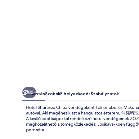
83+
Áttekintés
Szobák
Elhelyezkedés
Szabályzatok
Hotel Shuranza Chiba vendégeként Tokiói-öböl és Makuhari
autóval. Aki megéhezik azt a hangulatos étterem, 沖縄料理
A kiváló adottságokkal rendelkező hotel vendégeinek ZOZO 
megközelíthető a tömegközlekedés: Josikava-koen függő
perc séta.