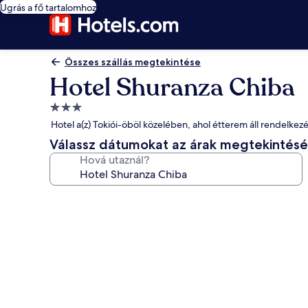
Ugrás a fő tartalomhoz
Összes szállás megtekintése
Hotel Shuranza Chiba
3.0
csillagos
Hotel a(z) Tokiói-öböl közelében, ahol étterem áll rendelkez
szálláshely
Válassz dátumokat az árak megtekintés
Hová utaznál?
A(z)
Hotel
Shuranza
Chiba
képgalériája