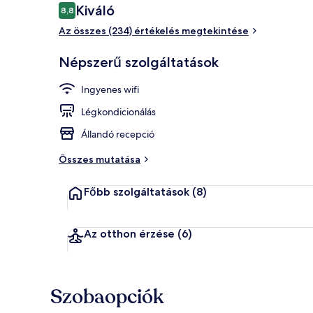
Értékelések
Kiváló
8,8
8,8 ennyiből: 10
Az összes (234) értékelés megtekintése
Nyilvános fü
Népszerű szolgáltatások
Ingyenes wifi
Légkondicionálás
Állandó recepció
Összes mutatása
Főbb szolgáltatások
(8)
Az otthon érzése
(6)
Szobaopciók