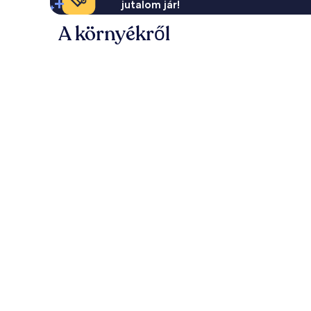
jutalom jár!
A környékről