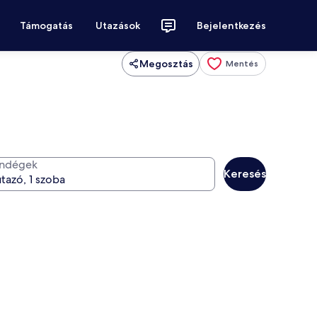
Támogatás
Utazások
Bejelentkezés
Megosztás
Mentés
ndégek
Keresés