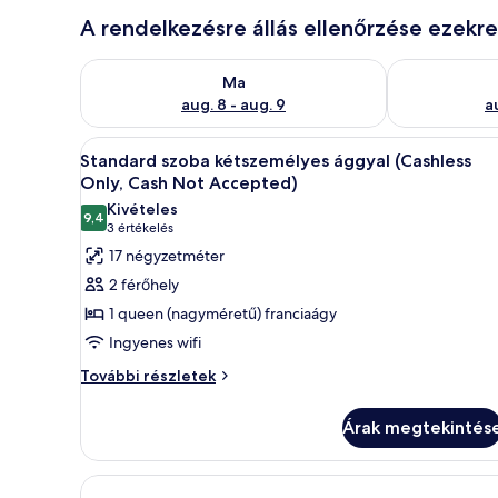
A rendelkezésre állás ellenőrzése ezekr
A ma esti rendelkezésre állás ellenőrzése: aug. 8 - a
A holnapi rend
Ma
aug. 8 - aug. 9
a
A
Egy szállodai szoba, amelyben e
18
Standard szoba kétszemélyes ággyal (Cashless
következő
Only, Cash Not Accepted)
szoba
Kivételes
9,4
összes
10-ből 9,4
(3
3 értékelés
képének
értékelés)
17 négyzetméter
megtekintése:
2 férőhely
Standard
1 queen (nagyméretű) franciaágy
szoba
Ingyenes wifi
kétszemélyes
Standard
ággyal
További részletek
szoba
(Cashless
kétszemélyes
Only,
Árak megtekintés
ággyal
Cash
(Cashless
Only,
Not
Cash