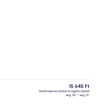
ürdő
A szálláshely bejárata
A
15 645 Ft
jelenlegi
tartalmazza az adókat és egyéb díjakat
ár
aug. 30. – aug. 31.
y homlokzata
Nyilvános fürdő
15 645 Ft