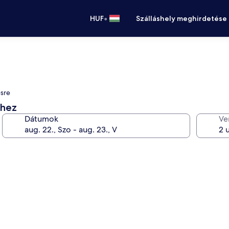
•
HUF
Szálláshely meghirdetése
ésre
éhez
Dátumok
Ve