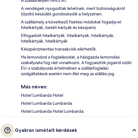
A szálláshelyen nincs lift.
A vendégek nyugodtak lehetnek, mert biztonságukról
tűzoltó készülék gondoskodik a helyszínen.
A szálláshely a következő fizetési módokat fogadja el:
hitelkártyák, betéti kártyák és készpénz.
Elfogadott hitelkártyák: hitelkártyák, hitelkártyák,
hitelkártyák, hitelkártyák
Készpénzmentes tranzakciók elérhetők.
Ha lemondod a foglalásodat, a házigazda lemondási
szabályzata fog rád vonatkozni. A fogyasztók jogairól szóló
EU-s szabályozás értelmében a szállásfoglalási
szolgáltatások esetén nem illet meg az elállási jog.
Más néven:
Hotel Lumbarda Hotel
Hotel Lumbarda Lumbarda
Hotel Lumbarda Hotel Lumbarda
Gyakran ismételt kérdések