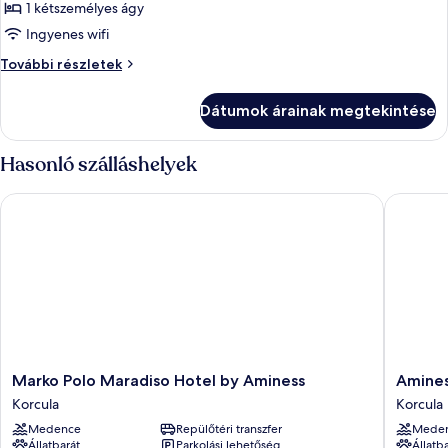
képének
1 kétszemélyes ágy
megtekintése:
Ingyenes wifi
Szoba
Szoba
További részletek
további
részletei
Dátumok árainak megtekintése
Hasonló szálláshelyek
Marko Polo Maradiso Hotel by Aminess
Aminess 
Marko
Aminess
Marko Polo Maradiso Hotel by Aminess
Amines
Polo
Vival
Korcula
Korcula
Maradiso
Port9
Medence
Repülőtéri transzfer
Mede
Hotel
Resort
Állatbarát
Parkolási lehetőség
Állatb