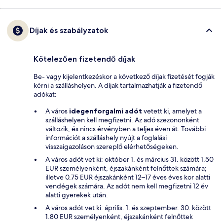
Díjak és szabályzatok
Kötelezően fizetendő díjak
Be- vagy kijelentkezéskor a következő díjak fizetését fogják
kérni a szálláshelyen. A díjak tartalmazhatják a fizetendő
adókat:
A város
idegenforgalmi adót
vetett ki, amelyet a
szálláshelyen kell megfizetni. Az adó szezononként
változik, és nincs érvényben a teljes éven át. További
információt a szálláshely nyújt a foglalási
visszaigazoláson szereplő elérhetőségeken.
A város adót vet ki: október 1. és március 31. között 1.50
EUR személyenként, éjszakánként felnőttek számára;
illetve 0.75 EUR éjszakánként 12–17 éves éves kor alatti
vendégek számára. Az adót nem kell megfizetni 12 év
alatti gyerekek után.
A város adót vet ki: április. 1. és szeptember. 30. között
1.80 EUR személyenként, éjszakánként felnőttek