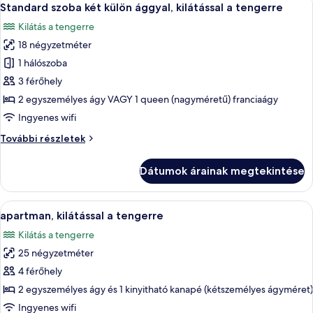
kertre
14
a
Standard szoba két külön ággyal, kilátással a tengerre
következő
kertre
Kilátás a tengerre
további
szoba
részletei
18 négyzetméter
összes
képének
1 hálószoba
megtekintése:
3 férőhely
Standard
2 egyszemélyes ágy VAGY 1 queen (nagyméretű) franciaágy
szoba
Ingyenes wifi
két
Standard
További részletek
külön
szoba
ággyal,
két
Dátumok árainak megtekintése
kilátással
külön
ággyal,
a
kilátással
A
apartman, kilátással a tengerre | Pr
tengerre
10
a
apartman, kilátással a tengerre
következő
tengerre
Kilátás a tengerre
további
szoba
részletei
25 négyzetméter
összes
képének
4 férőhely
megtekintése:
2 egyszemélyes ágy és 1 kinyitható kanapé (kétszemélyes ágyméret)
apartman,
Ingyenes wifi