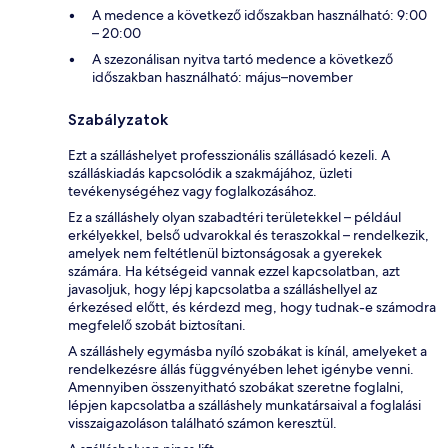
A medence a következő időszakban használható: 9:00
– 20:00
A szezonálisan nyitva tartó medence a következő
időszakban használható: május–november
Szabályzatok
Ezt a szálláshelyet professzionális szállásadó kezeli. A
szálláskiadás kapcsolódik a szakmájához, üzleti
tevékenységéhez vagy foglalkozásához.
Ez a szálláshely olyan szabadtéri területekkel – például
erkélyekkel, belső udvarokkal és teraszokkal – rendelkezik,
amelyek nem feltétlenül biztonságosak a gyerekek
számára. Ha kétségeid vannak ezzel kapcsolatban, azt
javasoljuk, hogy lépj kapcsolatba a szálláshellyel az
érkezésed előtt, és kérdezd meg, hogy tudnak-e számodra
megfelelő szobát biztosítani.
A szálláshely egymásba nyíló szobákat is kínál, amelyeket a
rendelkezésre állás függvényében lehet igénybe venni.
Amennyiben összenyitható szobákat szeretne foglalni,
lépjen kapcsolatba a szálláshely munkatársaival a foglalási
visszaigazoláson található számon keresztül.