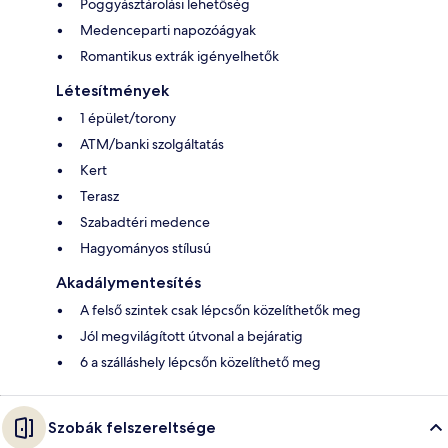
Poggyásztárolási lehetőség
Medenceparti napozóágyak
Romantikus extrák igényelhetők
Létesítmények
1 épület/torony
ATM/banki szolgáltatás
Kert
Terasz
Szabadtéri medence
Hagyományos stílusú
Akadálymentesítés
A felső szintek csak lépcsőn közelíthetők meg
Jól megvilágított útvonal a bejáratig
6 a szálláshely lépcsőn közelíthető meg
Szobák felszereltsége