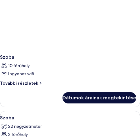
Szoba
10 férőhely
Ingyenes wifi
Szoba
További részletek
további
részletei
Dátumok árainak megtekintése
A
Prémium ágynemű, pehelypaplan, kény
2
Szoba
következő
22 négyzetméter
szoba
2 férőhely
összes