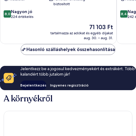
by
Korcula
biztosított
Aminess
8.0
8.4
Korcula
Nagyon jó
Nag
8,0
8,4
ennyiből:
ennyiből
224 értékelés
242 
10,
10,
Az
71 103 Ft
Nagyon
Nagyon
ár
jó,
jó,
tartalmazza az adókat és egyéb díjakat
71 103 Ft
aug. 30. – aug. 31.
224
242
értékelés
értékelé
Hasonló szálláshelyek összehasonlítása
Jelentkezz be a jogosul kedvezményekért és extrákért. Több
kalandért több jutalom jár!
Bejelentkezés
Ingyenes regisztráció
A környékről