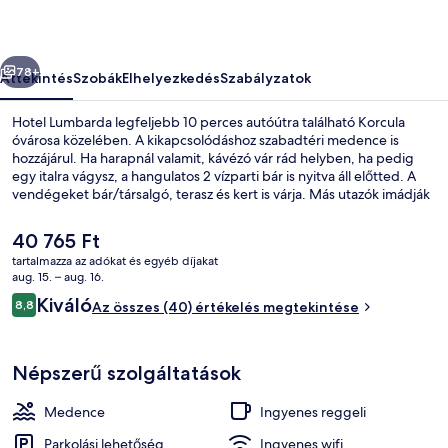
őző
Következő
78+
Áttekintés
Szobák
Elhelyezkedés
Szabályzatok
Hotel Lumbarda legfeljebb 10 perces autóútra található Korcula
óvárosa közelében. A kikapcsolódáshoz szabadtéri medence is
hozzájárul. Ha harapnál valamit, kávézó vár rád helyben, ha pedig
egy italra vágysz, a hangulatos 2 vízparti bár is nyitva áll előtted. A
vendégeket bár/társalgó, terasz és kert is várja. Más utazók imádják
a hely következó jellemzőit: segítőkész személyzet.
A
40 765 Ft
jelenlegi
tartalmazza az adókat és egyéb díjakat
ár
aug. 15. – aug. 16.
Standard szoba két külön ággyal, kilá
40 765 Ft
Értékelések
Kiváló
8,8
Az összes (40) értékelés megtekintése
8,8 ennyiből: 10
Népszerű szolgáltatások
Medence
Ingyenes reggeli
Parkolási lehetőség
Ingyenes wifi