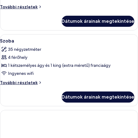
kilátással
apartman,
További részletek
a
kilátással
tengerre
a
Dátumok árainak megtekintése
tengerre
további
részletei
A
Prémium ágynemű, pehelypaplan, kény
6
Szoba
következő
35 négyzetméter
szoba
4 férőhely
összes
képének
1 kétszemélyes ágy és 1 king (extra méretű) franciaágy
megtekintése:
Ingyenes wifi
Szoba
Szoba
További részletek
további
részletei
Dátumok árainak megtekintése