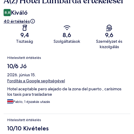
A(z) Hotel Lumbarda értékelései
Kiváló
8,8
40 értékelés
9,4
8,6
9,6
Tisztaság
Szolgáltatások
Személyzet és
kiszolgálás
Értékelések
Hitelesített értékelés
10/6 Jó
2026. június 15.
Fordítás a Google segítségével
Hotel aceptable pero alejado de la zona del puerto , carísimos
los taxis para trasladarse
Pablo, 1 éjszakás utazás
Hitelesített értékelés
10/10 Kivételes