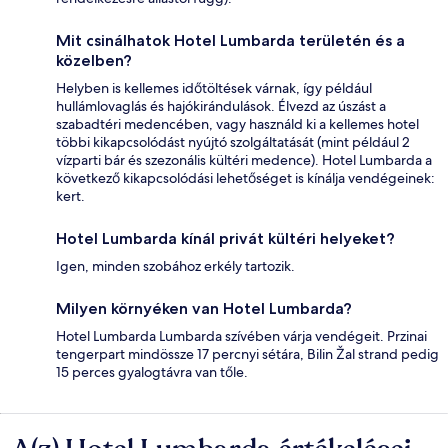
Mit csinálhatok Hotel Lumbarda területén és a
közelben?
Helyben is kellemes időtöltések várnak, így például
hullámlovaglás és hajókirándulások. Élvezd az úszást a
szabadtéri medencében, vagy használd ki a kellemes hotel
többi kikapcsolódást nyújtó szolgáltatását (mint például 2
vízparti bár és szezonális kültéri medence). Hotel Lumbarda a
következő kikapcsolódási lehetőséget is kínálja vendégeinek:
kert.
Hotel Lumbarda kínál privát kültéri helyeket?
Igen, minden szobához erkély tartozik.
Milyen környéken van Hotel Lumbarda?
Hotel Lumbarda Lumbarda szívében várja vendégeit. Przinai
tengerpart mindössze 17 percnyi sétára, Bilin Žal strand pedig
15 perces gyalogtávra van tőle.
Értékelések