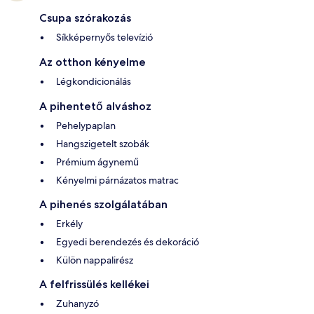
Csupa szórakozás
Síkképernyős televízió
Az otthon kényelme
Légkondicionálás
A pihentető alváshoz
Pehelypaplan
Hangszigetelt szobák
Prémium ágynemű
Kényelmi párnázatos matrac
A pihenés szolgálatában
Erkély
Egyedi berendezés és dekoráció
Külön nappalirész
A felfrissülés kellékei
Zuhanyzó