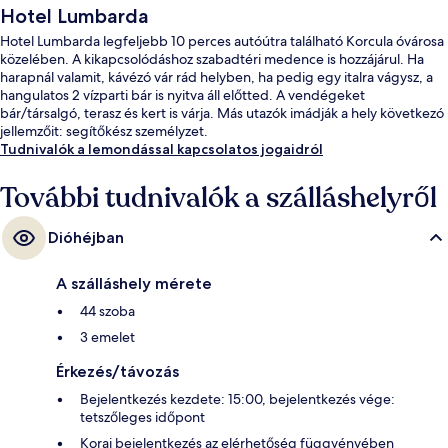
Hotel Lumbarda
Hotel Lumbarda legfeljebb 10 perces autóútra található Korcula óvárosa
közelében. A kikapcsolódáshoz szabadtéri medence is hozzájárul. Ha
harapnál valamit, kávézó vár rád helyben, ha pedig egy italra vágysz, a
hangulatos 2 vízparti bár is nyitva áll előtted. A vendégeket
bár/társalgó, terasz és kert is várja. Más utazók imádják a hely következó
jellemzőit: segítőkész személyzet.
Tudnivalók a lemondással kapcsolatos jogaidról
További tudnivalók a szálláshelyről
Dióhéjban
A szálláshely mérete
44 szoba
3 emelet
Érkezés/távozás
Bejelentkezés kezdete: 15:00, bejelentkezés vége:
tetszőleges időpont
Korai bejelentkezés az elérhetőség függvényében