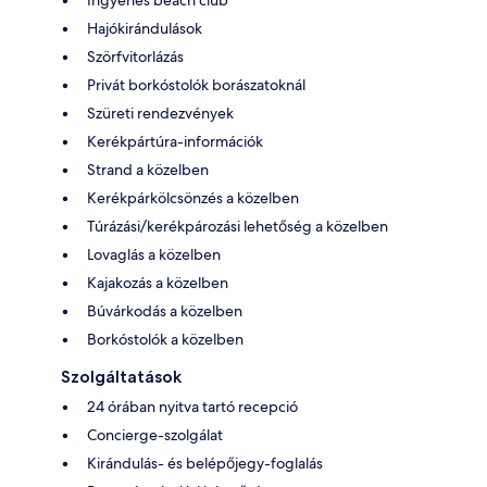
Ingyenes beach club
Hajókirándulások
Szörfvitorlázás
Privát borkóstolók borászatoknál
Szüreti rendezvények
Kerékpártúra-információk
Strand a közelben
Kerékpárkölcsönzés a közelben
Túrázási/kerékpározási lehetőség a közelben
Lovaglás a közelben
Kajakozás a közelben
Búvárkodás a közelben
Borkóstolók a közelben
Szolgáltatások
24 órában nyitva tartó recepció
Concierge-szolgálat
Kirándulás- és belépőjegy-foglalás