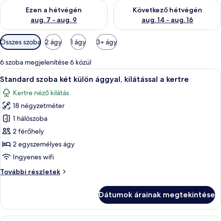
A mostani hétvégi rendelkezésre állás ellenőrzése: aug. 7 - aug
A következő hétvégi rendelkezé
Ezen a hétvégén
Következő hétvégén
aug. 7 - aug. 9
aug. 14 - aug. 16
Szobákhoz
Összes szoba
2 ágy
1 ágy
3+ ágy
rendelkezésre
álló
6 szoba megjelenítése 6 közül
szűrők
A
Standard szoba két külön ággyal, kilá
5
Standard szoba két külön ággyal, kilátással a kertre
következő
Kertre néző kilátás
szoba
18 négyzetméter
összes
képének
1 hálószoba
megtekintése:
2 férőhely
Standard
2 egyszemélyes ágy
szoba
Ingyenes wifi
két
Standard
További részletek
külön
szoba
ággyal,
két
Dátumok árainak megtekintése
kilátással
külön
ággyal,
a
kilátással
A
Standard szoba két külön ággyal, kilá