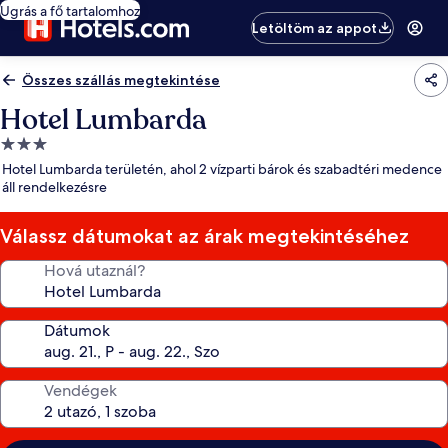
Ugrás a fő tartalomhoz
Letöltöm az appot
Összes szállás megtekintése
Hotel Lumbarda
3.0
csillagos
Hotel Lumbarda területén, ahol 2 vízparti bárok és szabadtéri medence
szálláshely
áll rendelkezésre
Válassz dátumokat az árak megtekintéséhez
Hová utaznál?
Dátumok
Vendégek