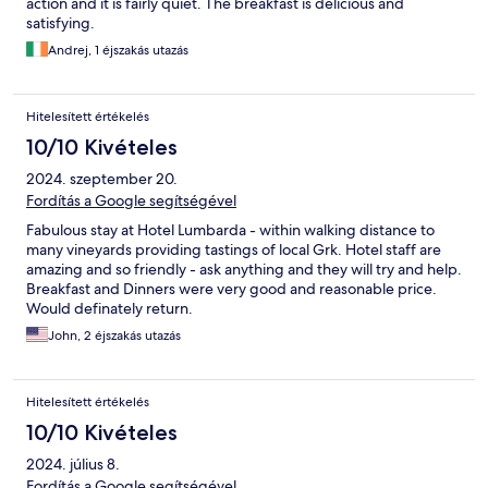
action and it is fairly quiet. The breakfast is delicious and
satisfying.
Andrej, 1 éjszakás utazás
Hitelesített értékelés
10/10 Kivételes
2024. szeptember 20.
Fordítás a Google segítségével
Fabulous stay at Hotel Lumbarda - within walking distance to
many vineyards providing tastings of local Grk. Hotel staff are
amazing and so friendly - ask anything and they will try and help.
Breakfast and Dinners were very good and reasonable price.
Would definately return.
John, 2 éjszakás utazás
Hitelesített értékelés
10/10 Kivételes
2024. július 8.
Fordítás a Google segítségével