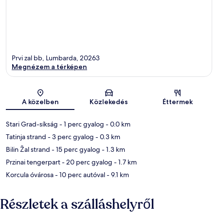
Prvi zal bb, Lumbarda, 20263
Megnézem a térképen
Térkép
A közelben
Közlekedés
Éttermek
Stari Grad-síkság
- 1 perc gyalog
- 0.0 km
Tatinja strand
- 3 perc gyalog
- 0.3 km
Bilin Žal strand
- 15 perc gyalog
- 1.3 km
Przinai tengerpart
- 20 perc gyalog
- 1.7 km
Korcula óvárosa
- 10 perc autóval
- 9.1 km
Részletek a szálláshelyről