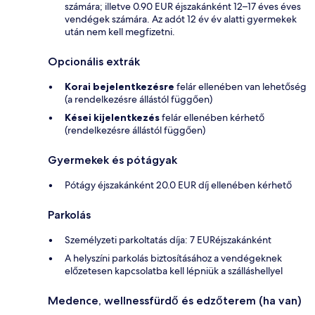
számára; illetve 0.90 EUR éjszakánként 12–17 éves éves
vendégek számára. Az adót 12 év év alatti gyermekek
után nem kell megfizetni.
Opcionális extrák
Korai bejelentkezésre
felár ellenében van lehetőség
(a rendelkezésre állástól függően)
Kései kijelentkezés
felár ellenében kérhető
(rendelkezésre állástól függően)
Gyermekek és pótágyak
Pótágy éjszakánként 20.0 EUR díj ellenében kérhető
Parkolás
Személyzeti parkoltatás díja: 7 EURéjszakánként
A helyszíni parkolás biztosításához a vendégeknek
előzetesen kapcsolatba kell lépniük a szálláshellyel
Medence, wellnessfürdő és edzőterem (ha van)