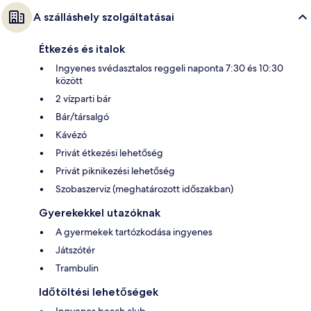
A szálláshely szolgáltatásai
Étkezés és italok
Ingyenes svédasztalos reggeli naponta 7:30 és 10:30
között
2 vízparti bár
Bár/társalgó
Kávézó
Privát étkezési lehetőség
Privát piknikezési lehetőség
Szobaszerviz (meghatározott időszakban)
Gyerekekkel utazóknak
A gyermekek tartózkodása ingyenes
Játszótér
Trambulin
Időtöltési lehetőségek