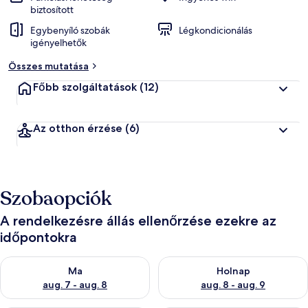
biztosított
Egybenyíló szobák
Légkondicionálás
igényelhetők
Összes mutatása
Főbb szolgáltatások
(12)
Az otthon érzése
(6)
Szobaopciók
A rendelkezésre állás ellenőrzése ezekre az
időpontokra
A ma esti rendelkezésre állás ellenőrzése: aug. 7 - aug. 8
A holnapi rendelkezésre állás e
Ma
Holnap
aug. 7 - aug. 8
aug. 8 - aug. 9