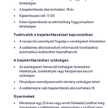
lehetséges
A bejelentkezés alsó korhatára: 18 év
Kijelentkezési idő: 11:00
Kései kijelentkezés az elérhetőség függvényében
lehetséges
Tudnivalók a bejelentkezéssel kapcsolatban
A recepciós személyzet fogadja a vendégeket érkezéskor.
A szálláshely által biztosított információk fordításához
automatikus eszközöket használhatunk.
A bejelentkezéshez szükséges
Az esetlegesen felmerülő költségek fedezetéül
hitelkártyás, bankkártyás vagy készpénzes kaució
szükséges
Fényképes személyazonosító okmány szükséges lehet
A szálláshelyre való bejelentkezés alsó korhatára 18
Gyermekek
Mindössze egy (3 éves vagy ennél fiatalabb) szállhat meg
ingyenesen a szálláshelyen, amennyiben a szülővel vagy