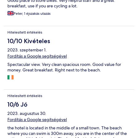
Good place to store bikes. Very helpful staff and a great
breakfast, use if you are cycling a lot.
Peter, 1 éjszakás utazás
Hitelesített értékelés
10/10 Kivételes
2023. szeptember 1.
Fordítás a Google segítségével
Spectacular view. Very clean spacious room. Good value for
money. Great breakfast. Right next to the beach.
Hitelesített értékelés
10/6 Jó
2023. augusztus 30.
Fordítás a Google segítségével
the hotel is located in the middle of a small town. The beach
where you can swim is 300m away, you are in the center of the