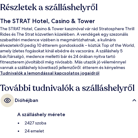
Részletek a szálláshelyről
The STRAT Hotel, Casino & Tower
The STRAT Hotel, Casino & Tower kaszinóval vár rád Stratosphere Thrill
Rides és The Strat közvetlen közelében. A vendégek egy szezonális
szabadtéri medence vizében is megmártózhatnak, a kulináris
élvezetekről pedig 10 étterem gondoskodik – köztük Top of the World,
amely ízletes fogásokat kínál ebédre és vacsorára. A szálláshely 5
bár/társalgó, medence melletti bár és 24 órában nyitva tartó
fitneszterem jóvoltából még nívósabb. Más utazók jó véleménnyel
vannak a szálláshely következő jellemzőiről: étterem és kényelmes
szobák. Rövid sétával megközelíthető a tömegközlekedés: SAHARA Las
Tudnivalók a lemondással kapcsolatos jogaidról
Vegas nyeregvasút-megálló 9 perc séta.
További tudnivalók a szálláshelyről
Dióhéjban
A szálláshely mérete
2427 szoba
24 emelet