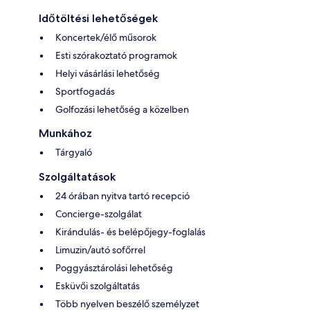
Időtöltési lehetőségek
Koncertek/élő műsorok
Esti szórakoztató programok
Helyi vásárlási lehetőség
Sportfogadás
Golfozási lehetőség a közelben
Munkához
Tárgyaló
Szolgáltatások
24 órában nyitva tartó recepció
Concierge-szolgálat
Kirándulás- és belépőjegy-foglalás
Limuzin/autó sofőrrel
Poggyásztárolási lehetőség
Esküvői szolgáltatás
Több nyelven beszélő személyzet