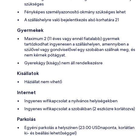
szükséges
Fényképes személyazonosító okmány szükséges lehet
A szálláshelyre való bejelentkezés alsó korhatára 21
Gyermekek
Maximum 2 (11 éves vagy ennél fiatalabb) gyermek
tartózkodhat ingyenesen a szálláshelyen, amennyiben a
szülővel vagy gondviselővel egy szobában szállnak meg, és
nem kérnek pótágyat.
Gyerekágy (kiságy) nem áll rendelkezésre
Kisállatok
Háziállat nem vihető
Internet
Ingyenes wifikapcsolat a nyilvános helyiségekben
Ingyenes wifikapcsolat a szobákban (2 eszközre korlátozva)
Parkolás
Egyéni parkolás a helyszínen (23.00 USDnaponta, korlátlan
ki- és beállási lehetőséggel)