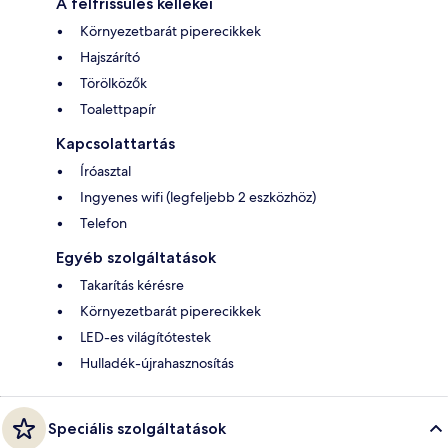
A felfrissülés kellékei
Környezetbarát piperecikkek
Hajszárító
Törölközők
Toalettpapír
Kapcsolattartás
Íróasztal
Ingyenes wifi (legfeljebb 2 eszközhöz)
Telefon
Egyéb szolgáltatások
Takarítás kérésre
Környezetbarát piperecikkek
LED-es világítótestek
Hulladék-újrahasznosítás
Speciális szolgáltatások