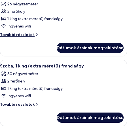
26 négyzetméter
szoba
2 férőhely
összes
képének
1 king (extra méretű) franciaágy
megtekintése:
Ingyenes wifi
Szoba
Szoba
További részletek
kétszemélyes
kétszemélyes
ággyal
ággyal
Dátumok árainak megtekintése
egy
egy
fő
fő
részére
A
Egy szállodai szoba, amelyben található 
részére
4
további
Szoba, 1 king (extra méretű) franciaágy
következő
részletei
30 négyzetméter
szoba
2 férőhely
összes
képének
1 king (extra méretű) franciaágy
megtekintése:
Ingyenes wifi
Szoba,
Szoba,
További részletek
1
1
king
king
Dátumok árainak megtekintése
(extra
(extra
méretű)