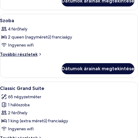
Dátumok árainak megtekintése
A
Prémium ágynemű, íróasztal, sötétítő
4
Szoba
következő
4 férőhely
szoba
2 queen (nagyméretű) franciaágy
összes
képének
Ingyenes wifi
megtekintése:
Szoba
További részletek
Szoba
további
részletei
Dátumok árainak megtekintése
A
Egy gondosan megterített ágy, sötét sz
5
Classic Grand Suite
következő
65 négyzetméter
szoba
1 hálószoba
összes
képének
2 férőhely
megtekintése:
1 king (extra méretű) franciaágy
Classic
Ingyenes wifi
Grand
Classic