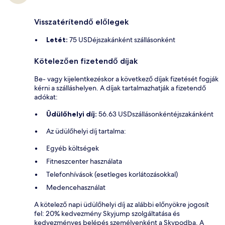
Visszatérítendő előlegek
Letét:
75 USDéjszakánként szállásonként
Kötelezően fizetendő díjak
Be- vagy kijelentkezéskor a következő díjak fizetését fogják
kérni a szálláshelyen. A díjak tartalmazhatják a fizetendő
adókat:
Üdülőhelyi díj:
56.63 USDszállásonkéntéjszakánként
Az üdülőhelyi díj tartalma:
Egyéb költségek
Fitneszcenter használata
Telefonhívások (esetleges korlátozásokkal)
Medencehasználat
A kötelező napi üdülőhelyi díj az alábbi előnyökre jogosít
fel: 20% kedvezmény Skyjump szolgáltatása és
kedvezményes belépés személyenként a Skypodba. A