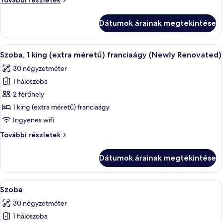
További részletek
Suite
Grand
Suite
Dátumok árainak megtekintése
további
részletei
A
Egy szállodai szoba, amelyben egy nagy á
4
Szoba, 1 king (extra méretű) franciaágy (Newly Renovated)
következő
30 négyzetméter
szoba
1 hálószoba
összes
képének
2 férőhely
megtekintése:
1 king (extra méretű) franciaágy
Szoba,
Ingyenes wifi
1
Szoba,
További részletek
king
1
(extra
king
Dátumok árainak megtekintése
(extra
méretű)
méretű)
franciaágy
franciaágy
A
Szoba | Prémium ágynemű, íróasztal, s
(Newly
5
(Newly
Szoba
következő
Renovated)
Renovated)
30 négyzetméter
további
szoba
részletei
1 hálószoba
összes