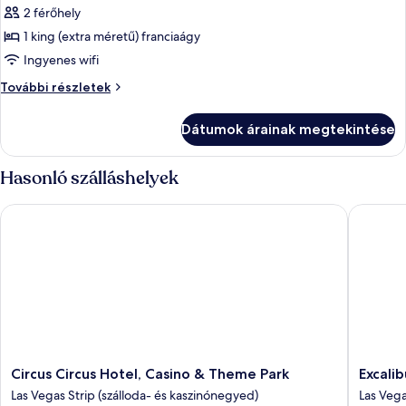
képének
2 férőhely
megtekintése:
1 king (extra méretű) franciaágy
Szoba
Ingyenes wifi
Szoba
További részletek
további
részletei
Dátumok árainak megtekintése
Hasonló szálláshelyek
Circus Circus Hotel, Casino & Theme Park
Excalibu
Circus
Excalibu
Circus Circus Hotel, Casino & Theme Park
Excali
Circus
Hotel
Las Vegas Strip (szálloda- és kaszinónegyed)
Las Vega
Hotel,
&