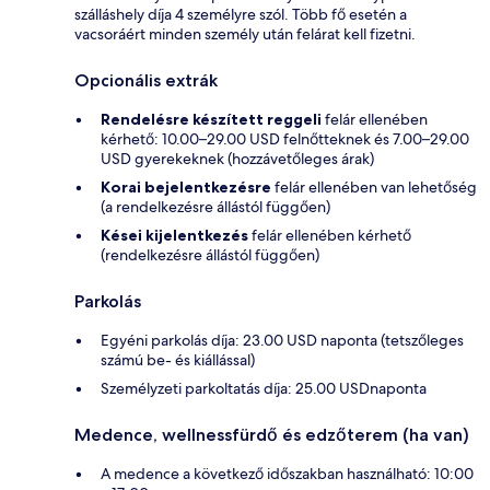
szálláshely díja 4 személyre szól. Több fő esetén a
vacsoráért minden személy után felárat kell fizetni.
Opcionális extrák
Rendelésre készített reggeli
felár ellenében
kérhető: 10.00–29.00 USD felnőtteknek és 7.00–29.00
USD gyerekeknek (hozzávetőleges árak)
Korai bejelentkezésre
felár ellenében van lehetőség
(a rendelkezésre állástól függően)
Kései kijelentkezés
felár ellenében kérhető
(rendelkezésre állástól függően)
Parkolás
Egyéni parkolás díja: 23.00 USD naponta (tetszőleges
számú be- és kiállással)
Személyzeti parkoltatás díja: 25.00 USDnaponta
Medence, wellnessfürdő és edzőterem (ha van)
A medence a következő időszakban használható: 10:00