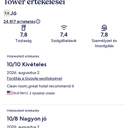
Tower értékelései
Jó
7,6
24 817 értékelés
7,8
7,4
7,8
Tisztaság
Szolgáltatások
Személyzet és
kiszolgálás
Értékelések
Hitelesített értékelés
10/10 Kivételes
2026. augusztus 2.
Fordítás a Google segítségével
Clean room,great hotel recommend it
GUSTAVO, 2 éjszakás utazás
Hitelesített értékelés
10/8 Nagyon jó
2026. augusztus 2.