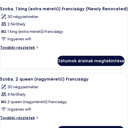
méretű)
franciaágy
A
Egy szállodai szoba, amelyben egy nagy á
franciaágy
7
további
Szoba, 1 king (extra méretű) franciaágy (Newly Renovated)
következő
részletei
30 négyzetméter
szoba
2 férőhely
összes
képének
1 king (extra méretű) franciaágy
megtekintése:
Ingyenes wifi
Szoba,
Szoba,
További részletek
1
1
king
king
Dátumok árainak megtekintése
(extra
(extra
méretű)
méretű)
franciaágy
A
Egy kétágyas szoba, íróasztallal, televí
franciaágy
6
(Newly
Szoba, 2 queen (nagyméretű) franciaágy
következő
Renovated)
(Newly
30 négyzetméter
további
szoba
Renovated)
részletei
4 férőhely
összes
képének
2 queen (nagyméretű) franciaágy
megtekintése:
Ingyenes wifi
Szoba,
Szoba,
További részletek
2
2
queen