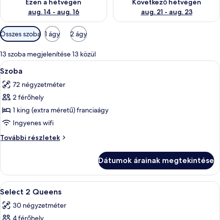
Ezen a hétvégén
Következő hétvégén
aug. 14 - aug. 16
aug. 21 - aug. 23
Szobákhoz
Összes szoba
1 ágy
2 ágy
rendelkezésre
álló
13 szoba megjelenítése 13 közül
szűrők
A
Egy szállodai szoba, amelyben található
4
Szoba
következő
72 négyzetméter
szoba
2 férőhely
összes
képének
1 king (extra méretű) franciaágy
megtekintése:
Ingyenes wifi
Szoba
Szoba
További részletek
további
részletei
Dátumok árainak megtekintése
A
Egy kétágyas szoba íróasztallal, televíz
4
Select 2 Queens
következő
30 négyzetméter
szoba
4 férőhely