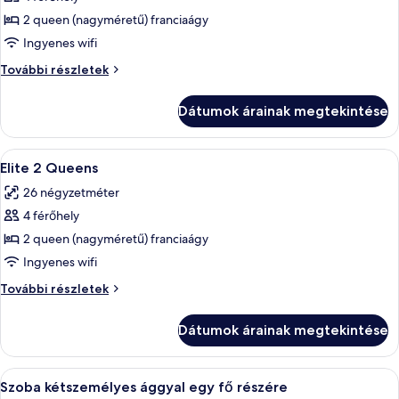
összes
képének
2 queen (nagyméretű) franciaágy
megtekintése:
Ingyenes wifi
Select
Select
További részletek
2
2
Queens
Queens
Dátumok árainak megtekintése
további
részletei
A
Egy kétágyas szoba, televízióval és eg
5
Elite 2 Queens
következő
26 négyzetméter
szoba
4 férőhely
összes
képének
2 queen (nagyméretű) franciaágy
megtekintése:
Ingyenes wifi
Elite
Elite
További részletek
2
2
Queens
Queens
Dátumok árainak megtekintése
további
részletei
A
Egy szállodai szoba, amelyben egy nagy 
4
Szoba kétszemélyes ággyal egy fő részére
következő