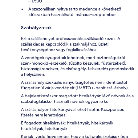
– 17:00
A szezonálisan nyitva tartó medence a következő
időszakban használható: március–szeptember
Szabályzatok
Ezt a szálláshelyet professzionális szállásadó kezeli. A
szálláskiadás kapcsolódik a szakmájához, üzleti
tevékenységéhez vagy foglalkozásához.
A vendégek nyugodtak lehetnek, mert biztonságukról
szén-monoxid-érzékelő, tűzoltó készülék, füstérzékelő,
biztonsági rendszer, és elsősegély-felszerelés gondoskodik
a helyszínen.
A szálláshely szexuális irányultságtól és nemi identitástól
függetlenül várja vendégeit (LMBTQ+-barát szálláshely).
A bejelentkezéskor megadott hitelkártyán lévő névnek és a
szobafoglaláskor használt névnek egyeznie kell.
A szálláshelyen hitelkártyával lehet fizetni. Készpénzes
fizetés nem lehetséges.
Elfogadott hitelkártyák: hitelkártyák, hitelkártyák,
hitelkártyák, hitelkártyák
Kérjük, vedd figyelembe, hogy a kulturális szokások és a