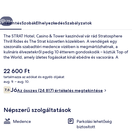
Tower
képgalériája
őző
Következő
175+
Áttekintés
Szobák
Elhelyezkedés
Szabályzatok
The STRAT Hotel, Casino & Tower kaszinóval vár rád Stratosphere
Thrill Rides és The Strat közvetlen közelében. A vendégek egy
szezonális szabadtéri medence vizében is megmártózhatnak, a
kulináris élvezetekről pedig 10 étterem gondoskodik – köztük Top of
the World, amely ízletes fogásokat kínál ebédre és vacsorára. A
szálláshely 5 bár/társalgó, medence melletti bár és 24 órában nyitva
tartó fitneszterem jóvoltából még nívósabb. Más utazók jó
A
22 600 Ft
véleménnyel vannak a szálláshely következő jellemzőiről: étterem és
jelenlegi
tartalmazza az adókat és egyéb díjakat
kényelmes szobák. Rövid sétával megközelíthető a
ár
aug. 9. – aug. 10.
tömegközlekedés: SAHARA Las Vegas nyeregvasút-megálló 9 perc
Külső rész
22 600 Ft
Értékelések
séta.
Jó
7,6
Az összes (24 817) értékelés megtekintése
7,6 ennyiből: 10
Népszerű szolgáltatások
Medence
Parkolási lehetőség
biztosított