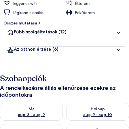
Ingyenes wifi
Étterem
Légkondicionálás
Edzőterem
Összes mutatása
Főbb szolgáltatások
(12)
Az otthon érzése
(6)
Szobaopciók
A rendelkezésre állás ellenőrzése ezekre az
időpontokra
A ma esti rendelkezésre állás ellenőrzése: aug. 8 - aug. 9
A holnapi rendelkezésre állás e
Ma
Holnap
aug. 8 - aug. 9
aug. 9 - aug. 10
A mostani hétvégi rendelkezésre állás ellenőrzése: aug. 14 - au
A következő hétvégi rendelkezé