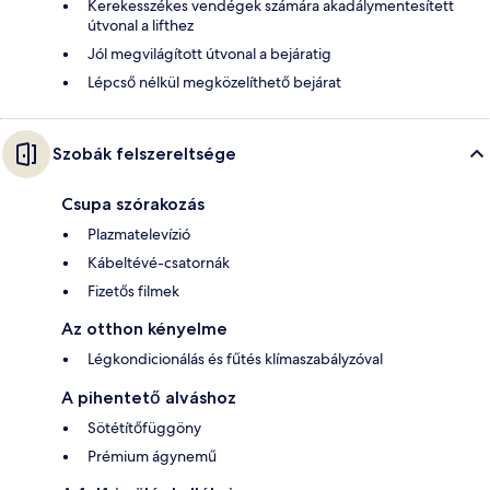
Kerekesszékes vendégek számára akadálymentesített
útvonal a lifthez
Jól megvilágított útvonal a bejáratig
Lépcső nélkül megközelíthető bejárat
Szobák felszereltsége
Csupa szórakozás
Plazmatelevízió
Kábeltévé-csatornák
Fizetős filmek
Az otthon kényelme
Légkondicionálás és fűtés klímaszabályzóval
A pihentető alváshoz
Sötétítőfüggöny
Prémium ágynemű