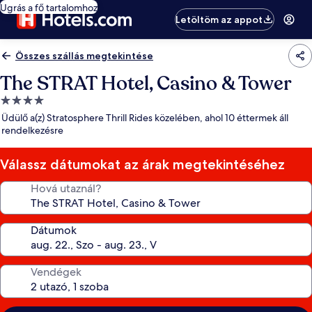
Ugrás a fő tartalomhoz
Letöltöm az appot
Összes szállás megtekintése
The STRAT Hotel, Casino & Tower
4.0
csillagos
Üdülő a(z) Stratosphere Thrill Rides közelében, ahol 10 éttermek áll
szálláshely
rendelkezésre
Válassz dátumokat az árak megtekintéséhez
Hová utaznál?
Dátumok
Vendégek