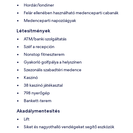
Hordár/londiner
Felár ellenében használható medenceparti cabanák
Medenceparti napozóágyak
Létesítmények
ATM/banki szolgáltatás
Széf a recepción
Nonstop fitneszterem
Gyakorló golfpálya a helyszínen
Szezonális szabadtéri medence
Kaszinó
38 kaszinó játékasztal
798 nyerőgép
Bankett-terem
Akadálymentesítés
Lift
Siket és nagyothalló vendégeket segítő eszközök