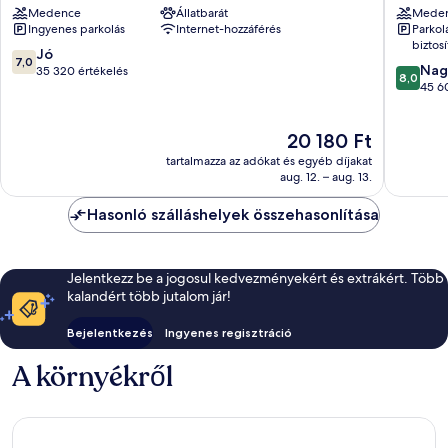
Medence
Állatbarát
Mede
Casino
Casino
Ingyenes parkolás
Internet-hozzáférés
Parkol
&
Las
biztosí
Theme
Vegas
7.0
Jó
7,0
8.0
Park
Strip
Nag
ennyiből:
35 320 értékelés
8,0
ennyiből
Las
(szállod
45 6
10,
10,
Vegas
és
Jó,
Nagyon
Strip
kaszinó
35 320
Az
20 180 Ft
jó,
(szálloda-
értékelés
ár
45 608
és
tartalmazza az adókat és egyéb díjakat
20 180 Ft
értékelé
kaszinónegyed)
aug. 12. – aug. 13.
Hasonló szálláshelyek összehasonlítása
Jelentkezz be a jogosul kedvezményekért és extrákért. Több
kalandért több jutalom jár!
Bejelentkezés
Ingyenes regisztráció
A környékről