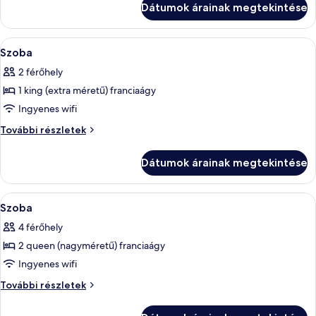
queen
Dátumok árainak megtekintése
(nagyméretű)
(nagyméretű)
franciaágy
franciaágy
további
A
Egy szállodai szoba, amelyben található 
3
részletei
Szoba
következő
2 férőhely
szoba
1 king (extra méretű) franciaágy
összes
képének
Ingyenes wifi
megtekintése:
Szoba
További részletek
Szoba
további
részletei
Dátumok árainak megtekintése
A
Egy szállodai szoba, amelyben található 
3
Szoba
következő
4 férőhely
szoba
2 queen (nagyméretű) franciaágy
összes
képének
Ingyenes wifi
megtekintése:
Szoba
További részletek
Szoba
további
részletei