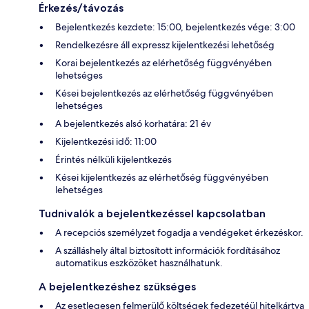
Érkezés/távozás
Bejelentkezés kezdete: 15:00, bejelentkezés vége: 3:00
Rendelkezésre áll expressz kijelentkezési lehetőség
Korai bejelentkezés az elérhetőség függvényében
lehetséges
Kései bejelentkezés az elérhetőség függvényében
lehetséges
A bejelentkezés alsó korhatára: 21 év
Kijelentkezési idő: 11:00
Érintés nélküli kijelentkezés
Kései kijelentkezés az elérhetőség függvényében
lehetséges
Tudnivalók a bejelentkezéssel kapcsolatban
A recepciós személyzet fogadja a vendégeket érkezéskor.
A szálláshely által biztosított információk fordításához
automatikus eszközöket használhatunk.
A bejelentkezéshez szükséges
Az esetlegesen felmerülő költségek fedezetéül hitelkártya