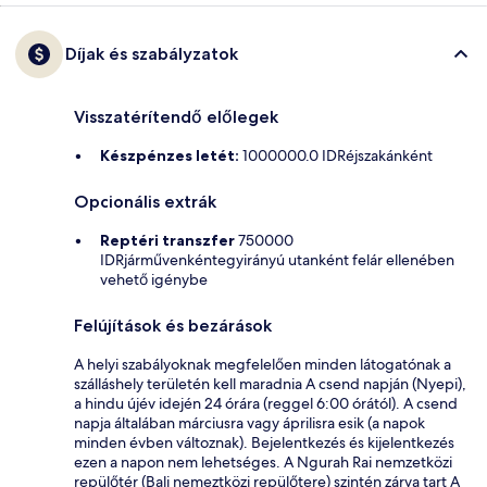
Díjak és szabályzatok
Visszatérítendő előlegek
Készpénzes letét:
1000000.0 IDRéjszakánként
Opcionális extrák
Reptéri transzfer
750000
IDRjárművenkéntegyirányú utanként felár ellenében
vehető igénybe
Felújítások és bezárások
A helyi szabályoknak megfelelően minden látogatónak a
szálláshely területén kell maradnia A csend napján (Nyepi),
a hindu újév idején 24 órára (reggel 6:00 órától). A csend
napja általában márciusra vagy áprilisra esik (a napok
minden évben változnak). Bejelentkezés és kijelentkezés
ezen a napon nem lehetséges. A Ngurah Rai nemzetközi
repülőtér (Bali nemeztközi repülőtere) szintén zárva tart A