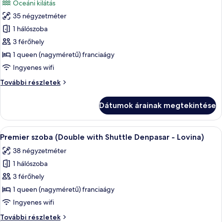
Óceáni kilátás
további
szoba
részletei
35 négyzetméter
összes
képének
1 hálószoba
megtekintése:
3 férőhely
Deluxe
1 queen (nagyméretű) franciaágy
szoba
Ingyenes wifi
(Ocean
Deluxe
További részletek
Double
szoba
with
(Ocean
Dátumok árainak megtekintése
Shuttle
Double
with
Denpasar
Shuttle
A
Egy szállodai szoba, amelyben egy nagy
-)
8
Denpasar
Premier szoba (Double with Shuttle Denpasar - Lovina)
következő
-)
38 négyzetméter
további
szoba
részletei
1 hálószoba
összes
képének
3 férőhely
megtekintése:
1 queen (nagyméretű) franciaágy
Premier
Ingyenes wifi
szoba
Premier
További részletek