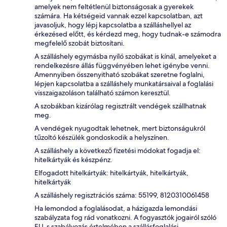
amelyek nem feltétlenül biztonságosak a gyerekek
számára. Ha kétségeid vannak ezzel kapcsolatban, azt
javasoljuk, hogy lépj kapcsolatba a szálláshellyel az
érkezésed előtt, és kérdezd meg, hogy tudnak-e számodra
megfelelő szobát biztosítani.
A szálláshely egymásba nyíló szobákat is kínál, amelyeket a
rendelkezésre állás függvényében lehet igénybe venni.
Amennyiben összenyitható szobákat szeretne foglalni,
lépjen kapcsolatba a szálláshely munkatársaival a foglalási
visszaigazoláson található számon keresztül.
A szobákban kizárólag regisztrált vendégek szállhatnak
meg.
A vendégek nyugodtak lehetnek, mert biztonságukról
tűzoltó készülék gondoskodik a helyszínen.
A szálláshely a következő fizetési módokat fogadja el:
hitelkártyák és készpénz.
Elfogadott hitelkártyák: hitelkártyák, hitelkártyák,
hitelkártyák
A szálláshely regisztrációs száma: 55199, 8120310061458
Ha lemondod a foglalásodat, a házigazda lemondási
szabályzata fog rád vonatkozni. A fogyasztók jogairól szóló
EU-s szabályozás értelmében a szállásfoglalási