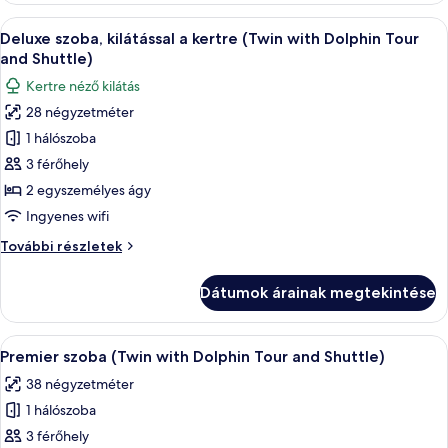
Dolphin
(Double
A
Egy szállodai szoba két ággyal, íróaszt
Tour
6
with
Deluxe szoba, kilátással a kertre (Twin with Dolphin Tour
következő
and
Dolphin
and Shuttle)
Tour
szoba
Shuttle)
Kertre néző kilátás
and
összes
Shuttle)
28 négyzetméter
képének
további
1 hálószoba
megtekintése:
részletei
Deluxe
3 férőhely
szoba,
2 egyszemélyes ágy
kilátással
Ingyenes wifi
a
Deluxe
További részletek
kertre
szoba,
(Twin
kilátással
Dátumok árainak megtekintése
a
with
kertre
Dolphin
(Twin
A
Egy szállodai szoba két ággyal, nagy a
Tour
5
with
Premier szoba (Twin with Dolphin Tour and Shuttle)
következő
and
Dolphin
38 négyzetméter
Tour
szoba
Shuttle)
and
1 hálószoba
összes
Shuttle)
képének
3 férőhely
további