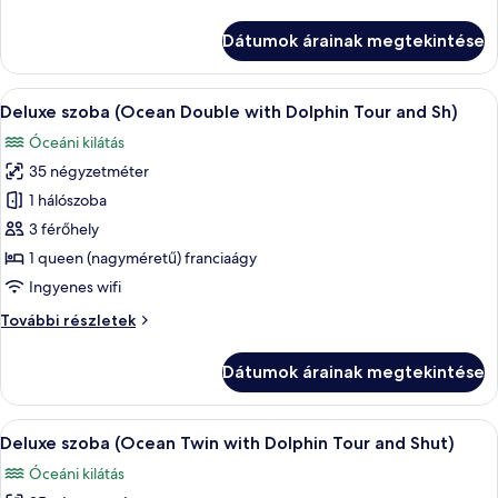
(Premier
szoba
Twin
(Premier
Dátumok árainak megtekintése
Twin
with
with
Dolphin
Dolphin
A
Egy szállodai szoba, amelyben egy nagy 
Tour
5
Tour
Deluxe szoba (Ocean Double with Dolphin Tour and Sh)
következő
and
and
Óceáni kilátás
Sh)
szoba
Sh)
további
35 négyzetméter
összes
részletei
képének
1 hálószoba
megtekintése:
3 férőhely
Deluxe
1 queen (nagyméretű) franciaágy
szoba
Ingyenes wifi
(Ocean
Deluxe
További részletek
Double
szoba
with
(Ocean
Dátumok árainak megtekintése
Dolphin
Double
with
Tour
Dolphin
A
Egy szállodai szoba két ággyal, erkélly
and
5
Tour
Deluxe szoba (Ocean Twin with Dolphin Tour and Shut)
következő
Sh)
and
Óceáni kilátás
Sh)
szoba