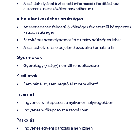
A szálláshely által biztosított információk fordításához
automatikus eszközöket használhatunk.
A bejelentkezéshez szükséges
Az esetlegesen felmerülő költségek fedezetéül készpénzes
kaució szükséges
Fényképes személyazonosító okmány szükséges lehet
A szálláshelyre való bejelentkezés alsó korhatára 18
Gyermekek
Gyerekágy (kiságy) nem áll rendelkezésre
Kisállatok
Sem háziállat, sem segítő állat nem vihető
Internet
Ingyenes wifikapcsolat a nyilvános helyiségekben
Ingyenes wifikapcsolat a szobákban
Parkolás
Ingyenes egyéni parkolás a helyszínen