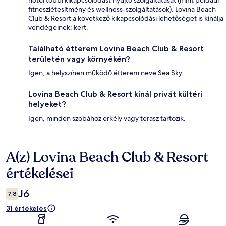
hotel többi kikapcsolódást nyújtó szolgáltatását (mint például
fitneszlétesítmény és wellness-szolgáltatások). Lovina Beach
Club & Resort a következő kikapcsolódási lehetőséget is kínálja
vendégeinek: kert.
Található étterem Lovina Beach Club & Resort
területén vagy környékén?
Igen, a helyszínen működő étterem neve Sea Sky.
Lovina Beach Club & Resort kínál privát kültéri
helyeket?
Igen, minden szobához erkély vagy terasz tartozik.
A(z) Lovina Beach Club & Resort
Értékelések
értékelései
Jó
7,8
31 értékelés