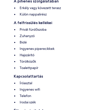
A pihenés szolgálatában
Erkély vagy kövezett terasz
Külön nappalirész
A felfrissülés kellékei
Privát fürdőszoba
Zuhanyzó
Bidé
Ingyenes piperecikkek
Hajszárító
Törölközők
Toalettpapír
Kapcsolattartás
Íróasztal
Ingyenes wifi
Telefon
Irodai szék