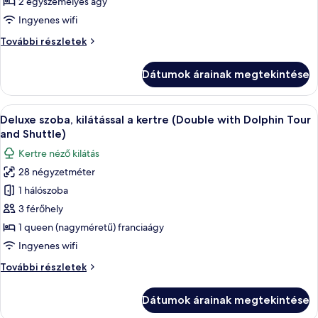
megtekintése:
2 egyszemélyes ágy
Premier
Ingyenes wifi
szoba
Premier
További részletek
(Twin
szoba
with
(Twin
Dátumok árainak megtekintése
with
Shuttle
Shuttle
Denpasar
Denpasar
A
Egy modern szállodai szoba, melyben eg
-
8
-
Deluxe szoba, kilátással a kertre (Double with Dolphin Tour
következő
Lovina)
Lovina)
and Shuttle)
további
szoba
Kertre néző kilátás
részletei
összes
28 négyzetméter
képének
1 hálószoba
megtekintése:
Deluxe
3 férőhely
szoba,
1 queen (nagyméretű) franciaágy
kilátással
Ingyenes wifi
a
Deluxe
További részletek
kertre
szoba,
(Double
kilátással
Dátumok árainak megtekintése
a
with
kertre