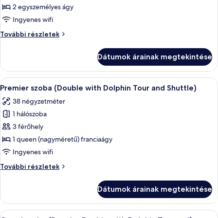
megtekintése:
részletei
2 egyszemélyes ágy
Premier
Ingyenes wifi
szoba
Premier
További részletek
(Twin
szoba
with
(Twin
Dátumok árainak megtekintése
with
Dolphin
Dolphin
Tour
Tour
A
Egy fehér ágyneművel borított ágy, raj
and
6
and
Premier szoba (Double with Dolphin Tour and Shuttle)
következő
Shuttle)
Shuttle)
38 négyzetméter
további
szoba
részletei
1 hálószoba
összes
képének
3 férőhely
megtekintése:
1 queen (nagyméretű) franciaágy
Premier
Ingyenes wifi
szoba
Premier
További részletek
(Double
szoba
with
(Double
Dátumok árainak megtekintése
with
Dolphin
Dolphin
Tour
Tour
A
Egy fehér ágyneművel borított ágy, raj
and