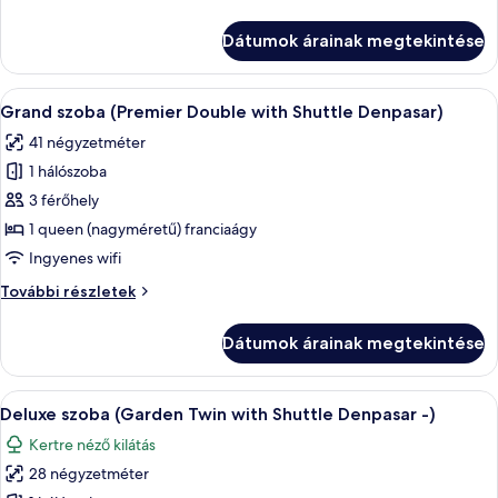
(Double
szoba
with
(Double
Dátumok árainak megtekintése
with
Shuttle
Shuttle
Denpasar
Denpasar
A
Egy modern szállodai szoba, melyben eg
-
7
-
Grand szoba (Premier Double with Shuttle Denpasar)
következő
Lovina)
Lovina)
41 négyzetméter
további
szoba
részletei
1 hálószoba
összes
képének
3 férőhely
megtekintése:
1 queen (nagyméretű) franciaágy
Grand
Ingyenes wifi
szoba
Grand
További részletek
(Premier
szoba
Double
(Premier
Dátumok árainak megtekintése
Double
with
with
Shuttle
Shuttle
A
Egy szállodai szoba két ággyal, íróaszt
Denpasar)
8
Denpasar)
Deluxe szoba (Garden Twin with Shuttle Denpasar -)
következő
további
Kertre néző kilátás
részletei
szoba
28 négyzetméter
összes