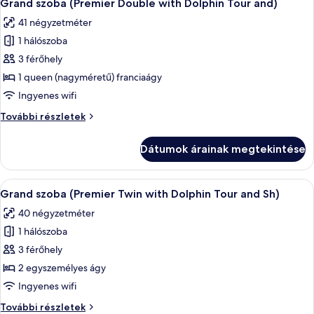
7
and
Grand szoba (Premier Double with Dolphin Tour and)
következő
Shuttle)
Shuttle)
41 négyzetméter
további
szoba
részletei
1 hálószoba
összes
képének
3 férőhely
megtekintése:
1 queen (nagyméretű) franciaágy
Grand
Ingyenes wifi
szoba
Grand
További részletek
(Premier
szoba
Double
(Premier
Dátumok árainak megtekintése
Double
with
with
Dolphin
Dolphin
A
Egy szállodai szoba két ággyal, nagy a
Tour
5
Tour
Grand szoba (Premier Twin with Dolphin Tour and Sh)
következő
and)
and)
40 négyzetméter
további
szoba
részletei
1 hálószoba
összes
képének
3 férőhely
megtekintése:
2 egyszemélyes ágy
Grand
Ingyenes wifi
szoba
Grand
További részletek