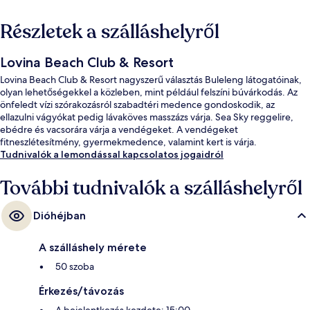
Részletek a szálláshelyről
Lovina Beach Club & Resort
Lovina Beach Club & Resort nagyszerű választás Buleleng látogatóinak,
olyan lehetőségekkel a közleben, mint például felszíni búvárkodás. Az
önfeledt vízi szórakozásról szabadtéri medence gondoskodik, az
ellazulni vágyókat pedig lávaköves masszázs várja. Sea Sky reggelire,
ebédre és vacsorára várja a vendégeket. A vendégeket
fitneszlétesítmény, gyermekmedence, valamint kert is várja.
Tudnivalók a lemondással kapcsolatos jogaidról
További tudnivalók a szálláshelyről
Dióhéjban
A szálláshely mérete
50 szoba
Érkezés/távozás