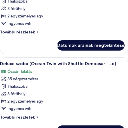
képének
1 hálószoba
megtekintése:
3 férőhely
Deluxe
2 egyszemélyes ágy
szoba
Ingyenes wifi
(Garden
Deluxe
További részletek
Twin
szoba
with
(Garden
Dátumok árainak megtekintése
Shuttle
Twin
with
Denpasar
Shuttle
A
Egy szállodai szoba két ággyal, fafejtám
-)
7
Denpasar
Deluxe szoba (Ocean Twin with Shuttle Denpasar - Lo)
következő
-)
Óceáni kilátás
további
szoba
részletei
35 négyzetméter
összes
képének
1 hálószoba
megtekintése:
3 férőhely
Deluxe
2 egyszemélyes ágy
szoba
Ingyenes wifi
(Ocean
Deluxe
További részletek
Twin
szoba
with
(Ocean