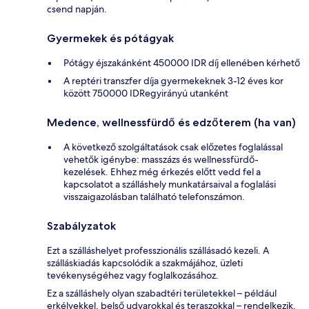
csend napján.
Gyermekek és pótágyak
Pótágy éjszakánként 450000 IDR díj ellenében kérhető
A reptéri transzfer díja gyermekeknek 3-12 éves kor
között 750000 IDRegyirányú utanként
Medence, wellnessfürdő és edzőterem (ha van)
A következő szolgáltatások csak előzetes foglalással
vehetők igénybe: masszázs és wellnessfürdő-
kezelések. Ehhez még érkezés előtt vedd fel a
kapcsolatot a szálláshely munkatársaival a foglalási
visszaigazolásban található telefonszámon.
Szabályzatok
Ezt a szálláshelyet professzionális szállásadó kezeli. A
szálláskiadás kapcsolódik a szakmájához, üzleti
tevékenységéhez vagy foglalkozásához.
Ez a szálláshely olyan szabadtéri területekkel – például
erkélyekkel, belső udvarokkal és teraszokkal – rendelkezik,