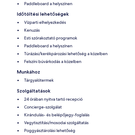
Paddleboard a helyszínen
Időtöltési lehetőségek
Vízparti elhelyezkedés
Kenuzás
Esti szórakoztató programok
Paddleboard a helyszínen
Túrázási/kerékpározási lehetőség a közelben
Felszíni búvárkodás a közelben
Munkához
Tárgyalótermek
Szolgáltatások
24 órában nyitva tartó recepció
Concierge-szolgálat
Kirándulás- és belépőjegy-foglalás
Vegytisztítási/mosodai szolgáltatás
Poggyásztárolási lehetőség