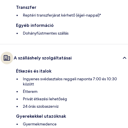
Transzfer
Reptéri transzferjárat kérhető (éjjel-nappal)*
Egyéb információ
Dohányfüstmentes szállás
A szálláshely szolgáltatásai
Étkezés és italok
Ingyenes svédasztalos reggeli naponta 7:00 és 10:30
között
Étterem
Privát étkezési lehetőség
24 órás szobaszerviz
Gyerekekkel utazóknak
Gyermekmedence