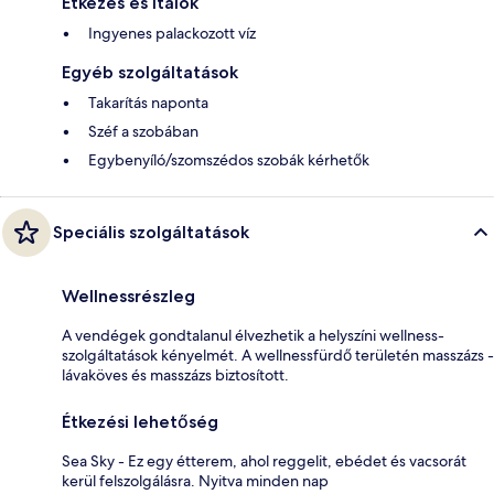
Étkezés és italok
Ingyenes palackozott víz
Egyéb szolgáltatások
Takarítás naponta
Széf a szobában
Egybenyíló/szomszédos szobák kérhetők
Speciális szolgáltatások
Wellnessrészleg
A vendégek gondtalanul élvezhetik a helyszíni wellness-
szolgáltatások kényelmét. A wellnessfürdő területén masszázs -
lávaköves és masszázs biztosított.
Étkezési lehetőség
Sea Sky - Ez egy étterem, ahol reggelit, ebédet és vacsorát
kerül felszolgálásra. Nyitva minden nap