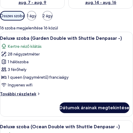
aug. 7 - aug. 9
aug. 14 - aug. 16
Szobákhoz
Összes szoba
1 ágy
2 ágy
rendelkezésre
álló
16 szoba megjelenítése 16 közül
szűrők
A
Egy modern szállodai szoba, melyben eg
10
Deluxe szoba (Garden Double with Shuttle Denpasar -)
következő
Kertre néző kilátás
szoba
28 négyzetméter
összes
képének
1 hálószoba
megtekintése:
3 férőhely
Deluxe
1 queen (nagyméretű) franciaágy
szoba
Ingyenes wifi
(Garden
Deluxe
További részletek
Double
szoba
with
(Garden
Dátumok árainak megtekintése
Shuttle
Double
with
Denpasar
Shuttle
A
Egy szállodai szoba, amelyben egy nagy
-)
10
Denpasar
Deluxe szoba (Ocean Double with Shuttle Denpasar -)
következő
-)