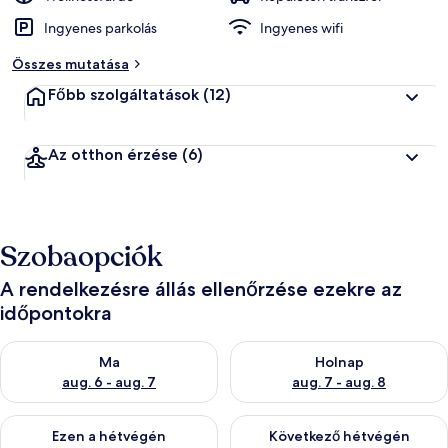
Ingyenes parkolás
Ingyenes wifi
Összes mutatása
Főbb szolgáltatások
(12)
Az otthon érzése
(6)
Szobaopciók
A rendelkezésre állás ellenőrzése ezekre az
időpontokra
A ma esti rendelkezésre állás ellenőrzése: aug. 6 - aug. 7
A holnapi rendelkezésre állás e
Ma
Holnap
aug. 6 - aug. 7
aug. 7 - aug. 8
A mostani hétvégi rendelkezésre állás ellenőrzése: aug. 7 - aug
A következő hétvégi rendelkezé
Ezen a hétvégén
Következő hétvégén