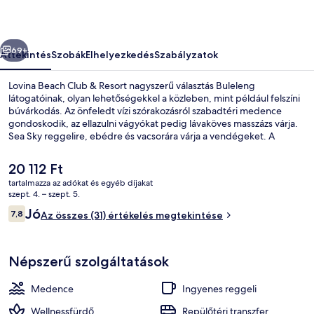
képgalériája
őző
Következő
69+
Áttekintés
Szobák
Elhelyezkedés
Szabályzatok
Lovina Beach Club & Resort nagyszerű választás Buleleng
látogatóinak, olyan lehetőségekkel a közleben, mint például felszíni
búvárkodás. Az önfeledt vízi szórakozásról szabadtéri medence
gondoskodik, az ellazulni vágyókat pedig lávaköves masszázs várja.
Sea Sky reggelire, ebédre és vacsorára várja a vendégeket. A
vendégeket fitneszlétesítmény, gyermekmedence, valamint kert is
várja.
A
20 112 Ft
jelenlegi
tartalmazza az adókat és egyéb díjakat
ár
szept. 4. – szept. 5.
Szabadtéri medence, napozóágyak
20 112 Ft
Értékelések
Jó
7,8
Az összes (31) értékelés megtekintése
7,8 ennyiből: 10
Népszerű szolgáltatások
Medence
Ingyenes reggeli
Wellnessfürdő
Repülőtéri transzfer