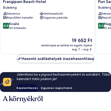
Frangipani
Puri
Frangipani Beach Hotel
Puri S
Beach
Saron
Buleleng
Bulelen
Hotel
Baruna
Medence
Wellnessfürdő
Mede
Buleleng
Beach
Repülőtéri transzfer
Ingyenes parkolás
Repülő
Bulelen
8.8
8.0
Kiváló
Nag
8,8
8,0
ennyiből:
ennyiből
101 értékelés
81 ér
10,
10,
Kiváló,
Nagyon
Az
19 652 Ft
101
jó,
ár
tartalmazza az adókat és egyéb díjakat
értékelés
81
19 652 Ft
aug. 7. – aug. 8.
értékelé
Hasonló szálláshelyek összehasonlítása
Jelentkezz be a jogosul kedvezményekért és extrákért. Több
kalandért több jutalom jár!
Bejelentkezés
Ingyenes regisztráció
A környékről