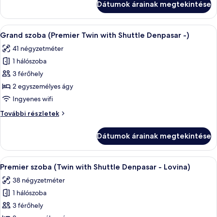
Dátumok árainak megtekintése
Shuttle
Twin
with
Denpasar
Shuttle
A
Egy szállodai szoba két ággyal, egy éj
-
6
Denpasar
Grand szoba (Premier Twin with Shuttle Denpasar -)
következő
Lo)
-
41 négyzetméter
Lo)
szoba
további
1 hálószoba
összes
részletei
képének
3 férőhely
megtekintése:
2 egyszemélyes ágy
Grand
Ingyenes wifi
szoba
Grand
További részletek
(Premier
szoba
Twin
(Premier
Dátumok árainak megtekintése
Twin
with
with
Shuttle
Shuttle
A
Egy szállodai szoba két ággyal, egy éj
Denpasar
6
Denpasar
Premier szoba (Twin with Shuttle Denpasar - Lovina)
következő
-)
-)
38 négyzetméter
további
szoba
részletei
1 hálószoba
összes
képének
3 férőhely