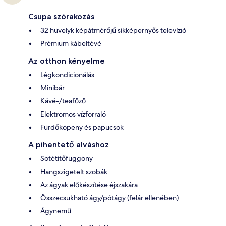
Csupa szórakozás
32 hüvelyk képátmérőjű síkképernyős televízió
Prémium kábeltévé
Az otthon kényelme
Légkondicionálás
Minibár
Kávé-/teafőző
Elektromos vízforraló
Fürdőköpeny és papucsok
A pihentető alváshoz
Sötétítőfüggöny
Hangszigetelt szobák
Az ágyak előkészítése éjszakára
Összecsukható ágy/pótágy (felár ellenében)
Ágynemű