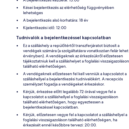
A bejelentkezés kezdete: 15:00
Kései bejelentkezés az elérhetőség függvényében
lehetséges
A bejelentkezés alsó korhatára: 18 év
Kijelentkezési idő: 12:00
Tudnivalók a bejelentkezéssel kapcsolatban
Ez a szálláshely a repülőtértől transzferjáratot biztosít a
vendégek számára (a szolgáltatásra vonatkozóan felár lehet
érvényben). A vendégeknek az érkezésükről előzetesen
tájékoztatniuk kell a szálláshelyet a foglalási visszaigazoláson
található elérhetőségen.
A vendégeknek előzetesen fel kell venniük a kapcsolatot a
szálláshellyel a bejelentkezési tudnivalókért. A recepciós
személyzet fogadja a vendégeket érkezéskor.
Kérjük, érkezése előtt legalább 72 órával vegye fel a
kapcsolatot a szálláshellyel a foglalási visszaigazoláson
található elérhetőségen, hogy egyeztessen a
bejelentkezéssel kapcsolatban.
Kérjük, előzetesen vegye fel a kapcsolatot a szálláshellyel a
foglalási visszaigazoláson található elérhetőségen, ha
érkezését ennél későbbre tervezi: 20:00.