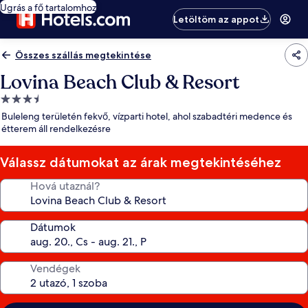
Ugrás a fő tartalomhoz
Letöltöm az appot
Összes szállás megtekintése
Lovina Beach Club & Resort
3.5
csillagos
Buleleng területén fekvő, vízparti hotel, ahol szabadtéri medence és
szálláshely
étterem áll rendelkezésre
Válassz dátumokat az árak megtekintéséhez
Hová utaznál?
Dátumok
Vendégek