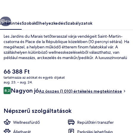
őző
Következő
41+
Áttekintés
Szobák
Elhelyezkedés
Szabályzatok
Les Jardins du Marais tetőterasszal várja vendégeit Saint-Martin-
csatorna és Place de la République közelében (10 percnyi sétára). Ha
megéhezel, a helyben működő étterem finom falatokkal vár. A
szálláshelyen különböző wellnesskezelésekből választhatsz, van
például masszázs, arckezelés és manikűr/pedikűr. A luxusszínvonalú
hotel vendégeit bár/társalgó és edzőterem is várja, a szobák
felszereltségéhez pedig szárítógép és hűtőszekrény is tartozik. Más
A
66 388 Ft
utazók szeretik, hogy gyalog is jól elérhető a tömegközlekedés:
jelenlegi
tartalmazza az adókat és egyéb díjakat
Saint-Sébastien – Froissart metróállomás csak pár lépésre, Filles du
ár
aug. 23. – aug. 24.
Calvaire metróállomás pedig 5 percre van.
Étterem
66 388 Ft
Értékelések
Nagyon jó
8,2
Az összes (1 010) értékelés megtekintése
8,2 ennyiből: 10
Népszerű szolgáltatások
Wellnessfürdő
Repülőtéri transzfer
Állatbarát
Parkolási lehetőség