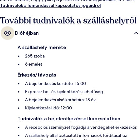
Sébastien – Froissart metróállomás csak pár lépésre, Filles du Calvaire
Tudnivalók a lemondással kapcsolatos jogaidról
metróállomás pedig 5 percre van.
További tudnivalók a szálláshelyről
Dióhéjban
A szálláshely mérete
265 szoba
6 emelet
Érkezés/távozás
A bejelentkezés kezdete: 16:00
Expressz be- és kijelentkezési lehetőség
A bejelentkezés alsó korhatára: 18 év
Kijelentkezési idő: 12:00
Tudnivalók a bejelentkezéssel kapcsolatban
A recepciós személyzet fogadja a vendégeket érkezéskor.
A szálláshely által biztosított információk fordításához