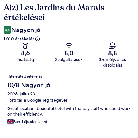
A(z) Les Jardins du Marais
Értékelések
értékelései
Nagyon jó
8,2
1 010 értékelés
8,6
8,0
8,8
Tisztaság
Szolgáltatások
Személyzet és
kiszolgálás
Értékelések
Hitelesített értékelés
10/8 Nagyon jó
2026. július 23.
Fordítás a Google segítségével
Great location, beautiful hotel with friendly staff who could work
on their efficiency.
Ben, 1 éjszakás utazás