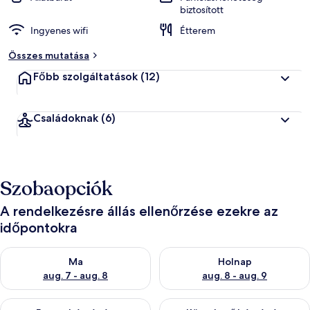
biztosított
Ingyenes wifi
Étterem
Összes mutatása
Főbb szolgáltatások
(12)
Családoknak
(6)
Szobaopciók
A rendelkezésre állás ellenőrzése ezekre az
időpontokra
A ma esti rendelkezésre állás ellenőrzése: aug. 7 - aug. 8
A holnapi rendelkezésre állás e
Ma
Holnap
aug. 7 - aug. 8
aug. 8 - aug. 9
A mostani hétvégi rendelkezésre állás ellenőrzése: aug. 7 - aug
A következő hétvégi rendelkezé