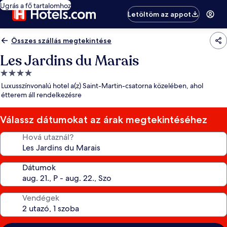
Ugrás a fő tartalomhoz
Letöltöm az appot
Összes szállás megtekintése
Les Jardins du Marais
4.0
csillagos
Luxusszínvonalú hotel a(z) Saint-Martin-csatorna közelében, ahol
szálláshely
étterem áll rendelkezésre
Válassz dátumokat az árak megtekintéséhez
Hová utaznál?
Dátumok
Vendégek