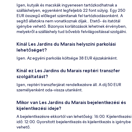
Igen, kutyák és macskák ingyenesen tartózkodhatnak a
szálláshelyen, egyenként legfeljebb 22 font súlyig. Egy 250
EUR összegű előleget számítanak fel tartózkodásonként. A
segítő állatokra nem vonatkoznak díjak.. Etető- és itatótál
igénybe vehető. Bizonyos korlátozások lehetnek érvényben,
melyekről a szálláshely tud bővebb felvilágosítással szolgálni.
Kínál Les Jardins du Marais helyszíni parkolási
lehetőséget?
Igen. Az egyéni parkolás költsége 38 EUR éjszakánként.
Kínál ez Les Jardins du Marais reptéri transzfer
szolgáltatást?
Igen, reptéri transzferjárat rendelkezésre áll. A díj 50 EUR
személyenként oda-vissza utanként.
Mikor van Les Jardins du Marais bejelentkezési és
kijelentkezési ideje?
A bejelentkezésre ekkortól van lehetőség: 16:00. Kijelentkezési
idő: 12:00. Gyorsított bejelentkezés és kijelentkezés is igénybe
vehető.