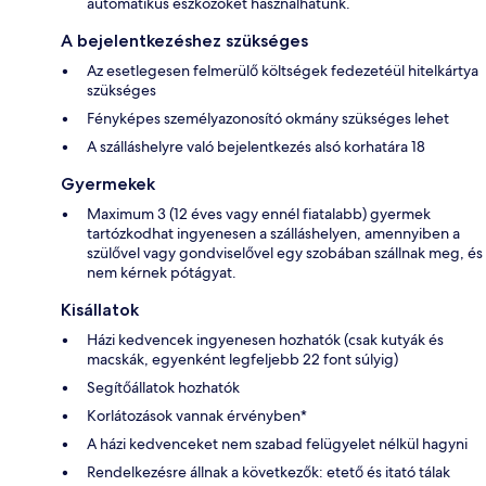
automatikus eszközöket használhatunk.
A bejelentkezéshez szükséges
Az esetlegesen felmerülő költségek fedezetéül hitelkártya
szükséges
Fényképes személyazonosító okmány szükséges lehet
A szálláshelyre való bejelentkezés alsó korhatára 18
Gyermekek
Maximum 3 (12 éves vagy ennél fiatalabb) gyermek
tartózkodhat ingyenesen a szálláshelyen, amennyiben a
szülővel vagy gondviselővel egy szobában szállnak meg, és
nem kérnek pótágyat.
Kisállatok
Házi kedvencek ingyenesen hozhatók (csak kutyák és
macskák, egyenként legfeljebb 22 font súlyig)
Segítőállatok hozhatók
Korlátozások vannak érvényben*
A házi kedvenceket nem szabad felügyelet nélkül hagyni
Rendelkezésre állnak a következők: etető és itató tálak