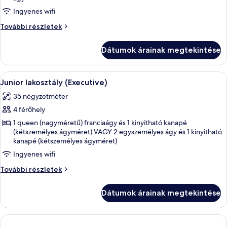
megtekintése:
Ingyenes wifi
Junior
lakosztály
Junior
További részletek
lakosztály
további
Dátumok árainak megtekintése
részletei
A
Egy szállodai szoba, amelyben egy nagy á
5
Junior lakosztály (Executive)
következő
35 négyzetméter
szoba
4 férőhely
összes
képének
1 queen (nagyméretű) franciaágy és 1 kinyitható kanapé
(kétszemélyes ágyméret) VAGY 2 egyszemélyes ágy és 1 kinyitható
megtekintése:
kanapé (kétszemélyes ágyméret)
Junior
Ingyenes wifi
lakosztály
(Executive)
Junior
További részletek
lakosztály
(Executive)
Dátumok árainak megtekintése
további
részletei