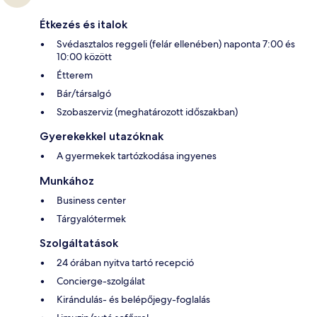
Étkezés és italok
Svédasztalos reggeli (felár ellenében) naponta 7:00 és
10:00 között
Étterem
Bár/társalgó
Szobaszerviz (meghatározott időszakban)
Gyerekekkel utazóknak
A gyermekek tartózkodása ingyenes
Munkához
Business center
Tárgyalótermek
Szolgáltatások
24 órában nyitva tartó recepció
Concierge-szolgálat
Kirándulás- és belépőjegy-foglalás