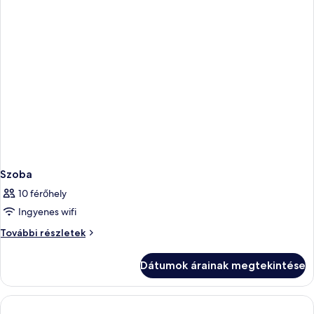
Szoba
10 férőhely
Ingyenes wifi
Szoba
További részletek
további
részletei
Dátumok árainak megtekintése