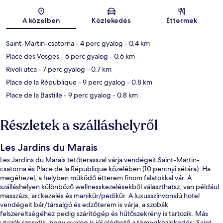
Térkép
A közelben
Közlekedés
Éttermek
Saint-Martin-csatorna
- 4 perc gyalog
- 0.4 km
Place des Vosges
- 6 perc gyalog
- 0.6 km
Rivoli utca
- 7 perc gyalog
- 0.7 km
Place de la République
- 9 perc gyalog
- 0.8 km
Place de la Bastille
- 9 perc gyalog
- 0.8 km
Részletek a szálláshelyről
Les Jardins du Marais
Les Jardins du Marais tetőterasszal várja vendégeit Saint-Martin-
csatorna és Place de la République közelében (10 percnyi sétára). Ha
megéhezel, a helyben működő étterem finom falatokkal vár. A
szálláshelyen különböző wellnesskezelésekből választhatsz, van például
masszázs, arckezelés és manikűr/pedikűr. A luxusszínvonalú hotel
vendégeit bár/társalgó és edzőterem is várja, a szobák
felszereltségéhez pedig szárítógép és hűtőszekrény is tartozik. Más
utazók szeretik, hogy gyalog is jól elérhető a tömegközlekedés: Saint-