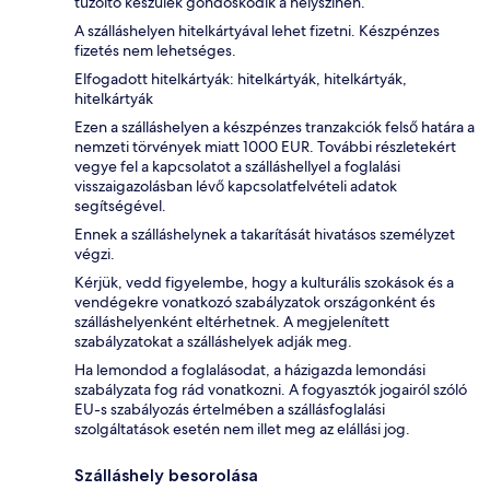
tűzoltó készülék gondoskodik a helyszínen.
A szálláshelyen hitelkártyával lehet fizetni. Készpénzes
fizetés nem lehetséges.
Elfogadott hitelkártyák: hitelkártyák, hitelkártyák,
hitelkártyák
Ezen a szálláshelyen a készpénzes tranzakciók felső határa a
nemzeti törvények miatt 1000 EUR. További részletekért
vegye fel a kapcsolatot a szálláshellyel a foglalási
visszaigazolásban lévő kapcsolatfelvételi adatok
segítségével.
Ennek a szálláshelynek a takarítását hivatásos személyzet
végzi.
Kérjük, vedd figyelembe, hogy a kulturális szokások és a
vendégekre vonatkozó szabályzatok országonként és
szálláshelyenként eltérhetnek. A megjelenített
szabályzatokat a szálláshelyek adják meg.
Ha lemondod a foglalásodat, a házigazda lemondási
szabályzata fog rád vonatkozni. A fogyasztók jogairól szóló
EU-s szabályozás értelmében a szállásfoglalási
szolgáltatások esetén nem illet meg az elállási jog.
Szálláshely besorolása