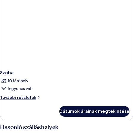
Szoba
10 férőhely
Ingyenes wifi
Szoba
További részletek
további
részletei
Dátumok árainak megtekintése
Hasonló szálláshelyek