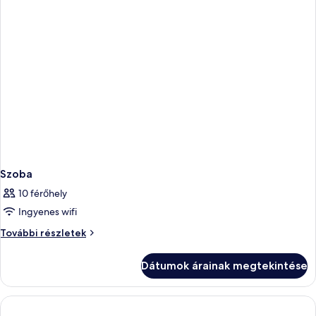
Szoba
10 férőhely
Ingyenes wifi
Szoba
További részletek
további
részletei
Dátumok árainak megtekintése