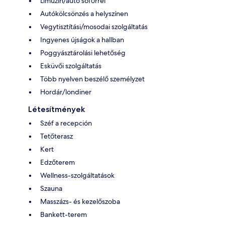
Limuzin/autó sofőrrel
Autókölcsönzés a helyszínen
Vegytisztítási/mosodai szolgáltatás
Ingyenes újságok a hallban
Poggyásztárolási lehetőség
Esküvői szolgáltatás
Több nyelven beszélő személyzet
Hordár/londiner
Létesítmények
Széf a recepción
Tetőterasz
Kert
Edzőterem
Wellness-szolgáltatások
Szauna
Masszázs- és kezelőszoba
Bankett-terem