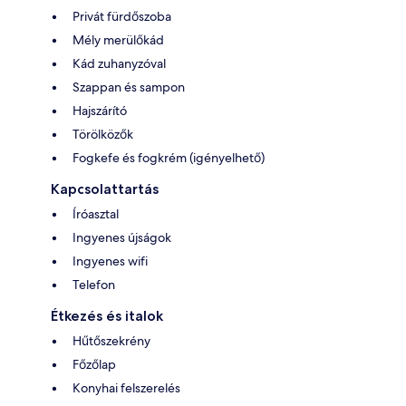
Privát fürdőszoba
Mély merülőkád
Kád zuhanyzóval
Szappan és sampon
Hajszárító
Törölközők
Fogkefe és fogkrém (igényelhető)
Kapcsolattartás
Íróasztal
Ingyenes újságok
Ingyenes wifi
Telefon
Étkezés és italok
Hűtőszekrény
Főzőlap
Konyhai felszerelés