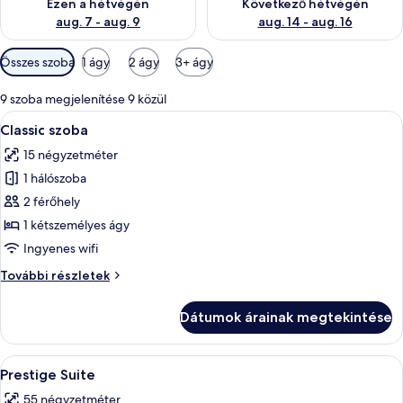
Ezen a hétvégén
Következő hétvégén
aug. 7 - aug. 9
aug. 14 - aug. 16
Szobákhoz
Összes szoba
1 ágy
2 ágy
3+ ágy
rendelkezésre
álló
9 szoba megjelenítése 9 közül
szűrők
A
Egy szállodai szoba, amelyben egy nagy
5
Classic szoba
következő
15 négyzetméter
szoba
1 hálószoba
összes
képének
2 férőhely
megtekintése:
1 kétszemélyes ágy
Classic
Ingyenes wifi
szoba
Classic
További részletek
szoba
további
Dátumok árainak megtekintése
részletei
A
Egy szállodai szoba, amelyben egy nagy
5
Prestige Suite
következő
55 négyzetméter