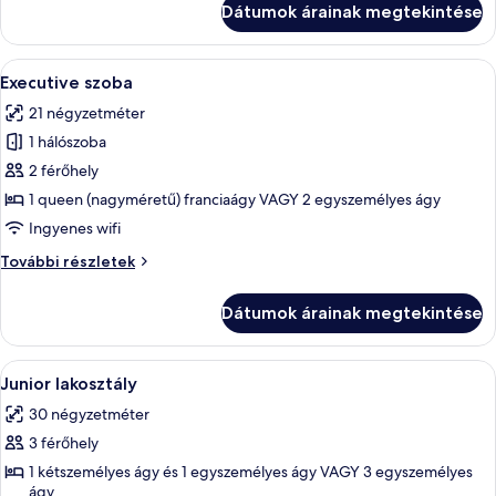
Dátumok árainak megtekintése
részletei
A
Egy szállodai szoba, amelyben egy nag
6
Executive szoba
következő
21 négyzetméter
szoba
1 hálószoba
összes
képének
2 férőhely
megtekintése:
1 queen (nagyméretű) franciaágy VAGY 2 egyszemélyes ágy
Executive
Ingyenes wifi
szoba
Executive
További részletek
szoba
további
Dátumok árainak megtekintése
részletei
A
Egy szállodai szoba, amelyben találhat
6
Junior lakosztály
következő
30 négyzetméter
szoba
3 férőhely
összes
képének
1 kétszemélyes ágy és 1 egyszemélyes ágy VAGY 3 egyszemélyes
ágy