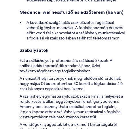
előzetesen kapcsolatba kell lépniük a szálláshellyel
Medence, wellnessfürdő és edzőterem (ha van)
A következő szolgáltatás csak előzetes foglalással
vehető igénybe: masszázs. A foglaláshoz még érkezés
előtt vedd fel a kapcsolatot a szálláshely munkatársaival
a foglalási visszaigazolásban található telefonszámon.
Szabályzatok
Ezt a szálláshelyet professzionális szállásadó kezeli. A
szálláskiadás kapcsolódik a szakmájához, üzleti
tevékenységéhez vagy foglalkozásához.
A nemzeti/helyi törvényeknek megfelelően előfordulhat,
hogy május 01 és szeptember 30 között a légkondicionáló
csak bizonyos napszakokban üzemel.
A szálláshely egymásba nyíló szobákat is kínál, amelyeket a
rendelkezésre állás függvényében lehet igénybe venni.
Amennyiben összenyitható szobákat szeretne foglalni,
lépjen kapcsolatba a szálláshely munkatársaival a foglalási
visszaigazoláson található számon keresztül.
A vendégek nyugodtak lehetnek, mert biztonságukról