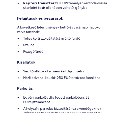
Reptéri transzfer
50 EURszemélyenkéntoda-vissza
utanként felár ellenében vehető igénybe
Felújítások és bezárások
A következő létesítmények hétfő és vasárnap napokon
zárva tartanak:
Teljes körű szolgáltatást nyújtó fürdő
Szauna
Pezsgőfürdő
Kisállatok
Segítő állatok után nem kell díjat fizetni
Házikedvenc-kaució: 250 EURtartózkodásonként
Parkolás
Egyéni parkolás díja fedett parkolóban: 38
EURéjszakánként
A helyszíni parkolás biztosításához a vendégeknek