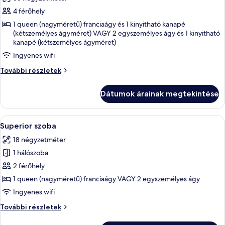
szoba
4 férőhely
összes
képének
1 queen (nagyméretű) franciaágy és 1 kinyitható kanapé
(kétszemélyes ágyméret) VAGY 2 egyszemélyes ágy és 1 kinyitható
megtekintése:
kanapé (kétszemélyes ágyméret)
Prestige
Ingyenes wifi
Suite
Prestige
További részletek
Suite
további
Dátumok árainak megtekintése
részletei
A
Egy szállodai szoba, amelyben egy nagy
5
Superior szoba
következő
18 négyzetméter
szoba
1 hálószoba
összes
képének
2 férőhely
megtekintése:
1 queen (nagyméretű) franciaágy VAGY 2 egyszemélyes ágy
Superior
Ingyenes wifi
szoba
Superior
További részletek
szoba
további