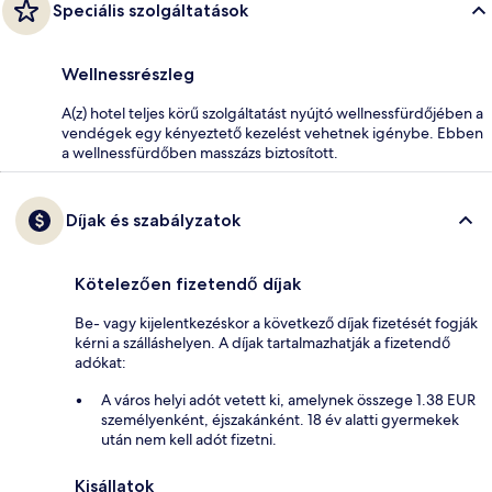
Speciális szolgáltatások
Wellnessrészleg
A(z) hotel teljes körű szolgáltatást nyújtó wellnessfürdőjében a
vendégek egy kényeztető kezelést vehetnek igénybe. Ebben
a wellnessfürdőben masszázs biztosított.
Díjak és szabályzatok
Kötelezően fizetendő díjak
Be- vagy kijelentkezéskor a következő díjak fizetését fogják
kérni a szálláshelyen. A díjak tartalmazhatják a fizetendő
adókat:
A város helyi adót vetett ki, amelynek összege 1.38 EUR
személyenként, éjszakánként. 18 év alatti gyermekek
után nem kell adót fizetni.
Kisállatok