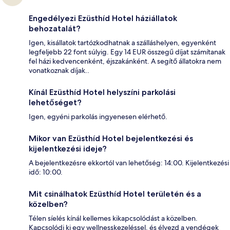
Engedélyezi Ezüsthíd Hotel háziállatok
behozatalát?
Igen, kisállatok tartózkodhatnak a szálláshelyen, egyenként
legfeljebb 22 font súlyig. Egy 14 EUR összegű díjat számítanak
fel házi kedvencenként, éjszakánként. A segítő állatokra nem
vonatkoznak díjak..
Kínál Ezüsthíd Hotel helyszíni parkolási
lehetőséget?
Igen, egyéni parkolás ingyenesen elérhető.
Mikor van Ezüsthíd Hotel bejelentkezési és
kijelentkezési ideje?
A bejelentkezésre ekkortól van lehetőség: 14:00. Kijelentkezési
idő: 10:00.
Mit csinálhatok Ezüsthíd Hotel területén és a
közelben?
Télen síelés kínál kellemes kikapcsolódást a közelben.
Kapcsolódj ki egy wellnesskezeléssel, és élvezd a vendégek