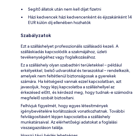
Segítő állatok után nem kell díjat fizetni
Házi kedvencek házi kedvencenként és éjszakánként 14
EUR külön díj ellenében hozhatók
Szabályzatok
Ezt a szálláshelyet professzionális szállásadó kezeli. A
szálláskiadás kapcsolódik a szakmájához, üzleti
tevékenységéhez vagy foglalkozásához.
Ez a szálláshely olyan szabadtéri területekkel – például
erkélyekkel, belső udvarokkal és teraszokkal – rendelkezik,
amelyek nem feltétlenül biztonságosak a gyerekek
számára. Ha kétségeid vannak ezzel kapcsolatban, azt
javasoljuk, hogy lépj kapcsolatba a szálláshellyel az
érkezésed előtt, és kérdezd meg, hogy tudnak-e számodra
megfelelő szobát biztosítani.
Felhívjuk figyelmét, hogy egyes létesítmények
igénybevételére korlátozások vonatkozhatnak. További
felvilágosításért lépjen kapcsolatba a szálláshely
munkatársaival. Az elérhetőségi adatokat a foglalási
visszaigazoláson találja.
Hosszú távú bérlés lehetséges.