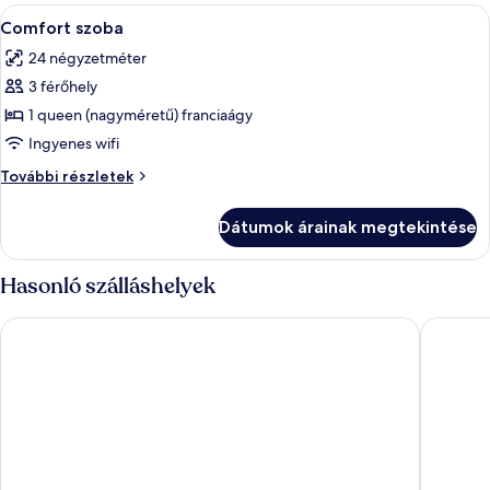
A
Egy szállodai szoba, amelyben találhat
7
Comfort szoba
következő
24 négyzetméter
szoba
3 férőhely
összes
képének
1 queen (nagyméretű) franciaágy
megtekintése:
Ingyenes wifi
Comfort
Comfort
További részletek
szoba
szoba
további
Dátumok árainak megtekintése
részletei
Hasonló szálláshelyek
Oliva Hotel
Villa Me