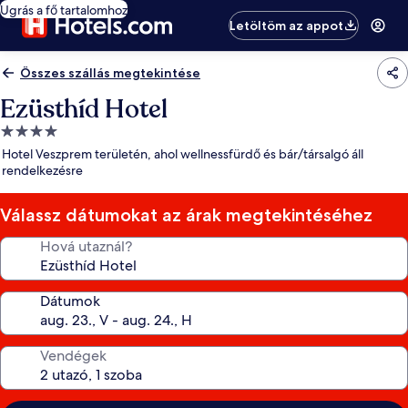
Ugrás a fő tartalomhoz
Letöltöm az appot
Összes szállás megtekintése
Ezüsthíd Hotel
4.0
csillagos
Hotel Veszprem területén, ahol wellnessfürdő és bár/társalgó áll
szálláshely
rendelkezésre
Válassz dátumokat az árak megtekintéséhez
Hová utaznál?
Dátumok
Vendégek