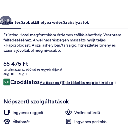
őző
Következő
45+
Áttekintés
Szobák
Elhelyezkedés
Szabályzatok
Ezüsthíd Hotel megfontolásra érdemes szálláslehetőség Veszprem
felfedezéséhez. A wellnessrészlegen masszázs nyújt teljes
kikapcsolódást. A szálláshely bár/társalgó, fitneszlétesítmény és
szauna jóvoltából még nívósabb.
A
55 475 Ft
jelenlegi
tartalmazza az adókat és egyéb díjakat
ár
aug. 10. – aug. 11.
55 475 Ft
Értékelések
Csodálatos
9,0
Wellnessfürdő
Az összes (11) értékelés megtekintése
9,0 ennyiből: 10
Népszerű szolgáltatások
Ingyenes reggeli
Wellnessfürdő
Állatbarát
Ingyenes parkolás