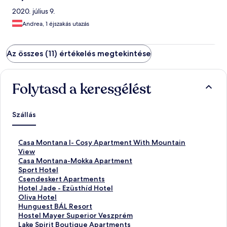
2020. július 9.
Andrea, 1 éjszakás utazás
Az összes (11) értékelés megtekintése
Folytasd a keresgélést
Szállás
S
Casa Montana I- Cosy Apartment With Mountain
z
View
a
S
Casa Montana-Mokka Apartment
b
z
S
Sport Hotel
v
a
z
S
Csendeskert Apartments
á
b
a
z
S
Hotel Jade - Ezüsthíd Hotel
n
v
b
a
z
S
Oliva Hotel
y
á
v
b
a
z
S
Hunguest BÁL Resort
o
n
á
v
b
a
z
S
Hostel Mayer Superior Veszprém
s
y
n
á
v
b
a
z
S
Lake Spirit Boutique Apartments