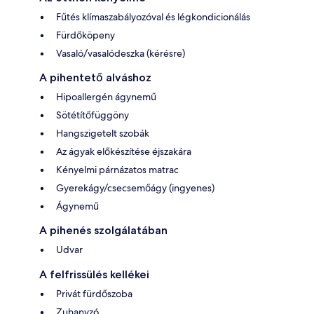
Fűtés klímaszabályozóval és légkondicionálás
Fürdőköpeny
Vasaló/vasalódeszka (kérésre)
A pihentető alváshoz
Hipoallergén ágynemű
Sötétítőfüggöny
Hangszigetelt szobák
Az ágyak előkészítése éjszakára
Kényelmi párnázatos matrac
Gyerekágy/csecsemőágy (ingyenes)
Ágynemű
A pihenés szolgálatában
Udvar
A felfrissülés kellékei
Privát fürdőszoba
Zuhanyzó