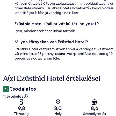
kényelmét szolgáló többi szolgáltatást, mint például szauna és
fitneszlétesítmény. Ezüsthíd Hotel a következő kikapcsolódási
lehetőséget is kínálja vendégeinek: kert.
Ezüsthíd Hotel kínál privát kültéri helyeket?
Igen, minden szobához udvar tartozik.
Milyen környéken van Ezüsthíd Hotel?
Ezüsthíd Hotel Veszprem szívében várja vendégeit. Veszprémi
vár mindössze 13 percnyi sétára, Veszprémi Állatkert pedig 19
perces gyalogtávra van tőle.
A(z) Ezüsthíd Hotel értékelései
Értékelések
Csodálatos
9,0
11 értékelés
9,8
8,0
8,6
Tisztaság
Hely
Személyzet és