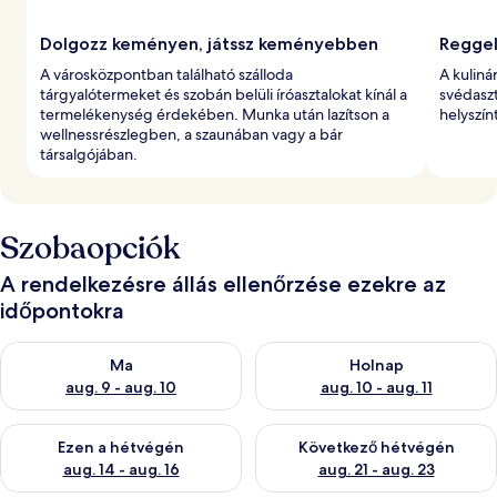
Dolgozz keményen, játssz keményebben
Reggel
A városközpontban található szálloda
A kuliná
tárgyalótermeket és szobán belüli íróasztalokat kínál a
svédaszt
termelékenység érdekében. Munka után lazítson a
helyszín
wellnessrészlegben, a szaunában vagy a bár
társalgójában.
Szobaopciók
A rendelkezésre állás ellenőrzése ezekre az
időpontokra
A ma esti rendelkezésre állás ellenőrzése: aug. 9 - aug. 10
A holnapi rendelkezésre állás e
Ma
Holnap
aug. 9 - aug. 10
aug. 10 - aug. 11
A mostani hétvégi rendelkezésre állás ellenőrzése: aug. 14 - au
A következő hétvégi rendelkezé
Ezen a hétvégén
Következő hétvégén
aug. 14 - aug. 16
aug. 21 - aug. 23