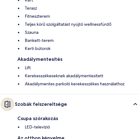
Terasz
Fitneszterem
Teljes körű szolgáltatást nyújtó wellnessfürdő
Szauna
Bankett-terem
Kerti bútorok
Akadálymentesítés
Lift
Kerekesszékeseknek akadálymentesített
Akadálymentes parkoló kerekesszékes használathoz
Szobák felszereltsége
Csupa szórakozás
LED-televízió
Az otthon kényelme