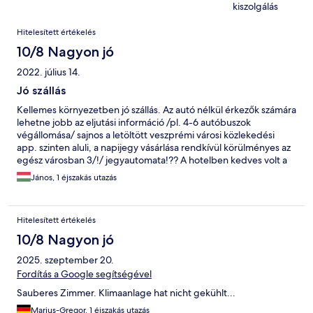
kiszolgálás
Értékelések
Hitelesített értékelés
10/8 Nagyon jó
2022. július 14.
Jó szállás
Kellemes környezetben jó szállás. Az autó nélkül érkezők számára
lehetne jobb az eljutási információ /pl. 4-6 autóbuszok
végállomása/ sajnos a letöltött veszprémi városi közlekedési
app. szinten aluli, a napijegy vásárlása rendkívül körülményes az
egész városban 3/!/ jegyautomata!?? A hotelben kedves volt a
fogadtatás, szép szoba és jó reggeli /kár hogy a rántotta és virsli
János, 1 éjszakás utazás
kihűlt/ volt friss péksüteményekkel...
Hitelesített értékelés
10/8 Nagyon jó
2025. szeptember 20.
Fordítás a Google segítségével
Sauberes Zimmer. Klimaanlage hat nicht gekühlt...
Marius-Gregor, 1 éjszakás utazás