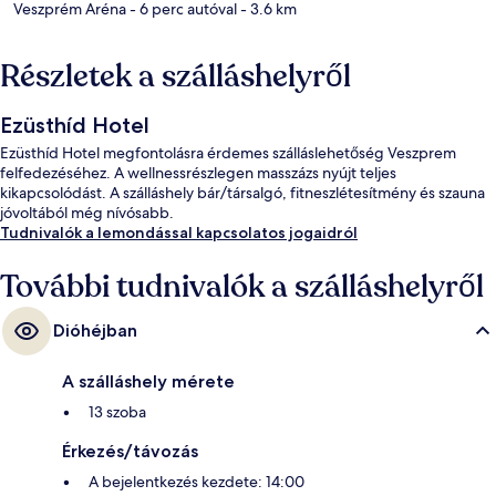
Veszprém Aréna
- 6 perc autóval
- 3.6 km
Részletek a szálláshelyről
Ezüsthíd Hotel
Ezüsthíd Hotel megfontolásra érdemes szálláslehetőség Veszprem
felfedezéséhez. A wellnessrészlegen masszázs nyújt teljes
kikapcsolódást. A szálláshely bár/társalgó, fitneszlétesítmény és szauna
jóvoltából még nívósabb.
Tudnivalók a lemondással kapcsolatos jogaidról
További tudnivalók a szálláshelyről
Dióhéjban
A szálláshely mérete
13 szoba
Érkezés/távozás
A bejelentkezés kezdete: 14:00