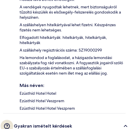
A vendégek nyugodtak lehetnek, mert biztonságukról
tűzoltó készülék és elsősegély-felszerelés gondoskodik a
helyszínen.
A szálláshelyen hitelkártyával lehet fizetni. Készpénzes
fizetés nem lehetséges.
Elfogadott hitelkártyák: hitelkártyák, hitelkártyák,
hitelkártyák
A szálláshely regisztrációs száma: SZ19000299
Ha lemondod a foglalásodat, a házigazda lemondási
szabályzata fog rád vonatkozni. A fogyasztók jogairól szóló
EU-s szabályozás értelmében a szállásfoglalási
szolgáltatások esetén nem illet meg az elállási jog.
Más néven:
Ezüsthíd Hotel Hotel
Ezüsthíd Hotel Veszprem
Ezüsthíd Hotel Hotel Veszprem
Gyakran ismételt kérdések