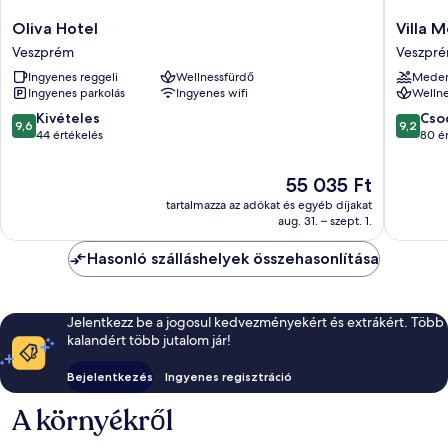
Oliva
Villa
Oliva Hotel
Villa 
Hotel
Medici
Veszprém
Veszpr
Veszprém
Hotel
Ingyenes reggeli
Wellnessfürdő
Mede
Restaur
Ingyenes parkolás
Ingyenes wifi
Wellne
Veszpr
9.6
9.2
Kivételes
Cso
9,6
9,2
ennyiből:
ennyiből
44 értékelés
80 é
10,
10,
Kivételes,
Csodálat
Az
55 035 Ft
44
80
ár
tartalmazza az adókat és egyéb díjakat
értékelés
értékelé
55 035 Ft
aug. 31. – szept. 1.
Hasonló szálláshelyek összehasonlítása
Jelentkezz be a jogosul kedvezményekért és extrákért. Több
kalandért több jutalom jár!
Bejelentkezés
Ingyenes regisztráció
A környékről