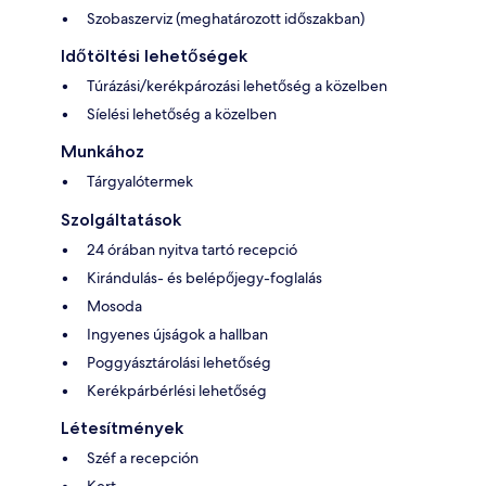
Szobaszerviz (meghatározott időszakban)
Időtöltési lehetőségek
Túrázási/kerékpározási lehetőség a közelben
Síelési lehetőség a közelben
Munkához
Tárgyalótermek
Szolgáltatások
24 órában nyitva tartó recepció
Kirándulás- és belépőjegy-foglalás
Mosoda
Ingyenes újságok a hallban
Poggyásztárolási lehetőség
Kerékpárbérlési lehetőség
Létesítmények
Széf a recepción
Kert