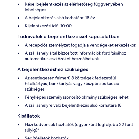
Kései bejelentkezés az elérhetőség függvényében
lehetséges
A bejelentkezés alsó korhatára: 18 év
Kijelentkezési idő: 10:00
Tudnivalók a bejelentkezéssel kapcsolatban
A recepciós személyzet fogadja a vendégeket érkezéskor.
A szálláshely által biztosított információk fordításához
automatikus eszközöket használhatunk.
A bejelentkezéshez szükséges
Az esetlegesen felmerülő költségek fedezetéül
hitelkártyás, bankkártyás vagy készpénzes kaució
szükséges
Fényképes személyazonosító okmány szükséges lehet
A szálláshelyre való bejelentkezés alsó korhatára 18
Kisállatok
Házi kedvencek hozhatók (egyenként legfeljebb 22 font
súlyig)*
Segítőállatok hozhatók