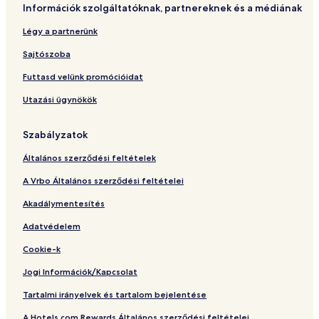
Információk szolgáltatóknak, partnereknek és a médiának
e
e
á
w
n
z
Légy a partnerünk
c
i
Sajtószoba
a
H
Futtasd velünk promócióidat
o
Utazási ügynökök
t
e
l
Szabályzatok
Általános szerződési feltételek
A Vrbo Általános szerződési feltételei
Akadálymentesítés
Adatvédelem
Cookie-k
Jogi Információk/Kapcsolat
Tartalmi irányelvek és tartalom bejelentése
A Hotels.com Rewards Általános szerződési feltételei