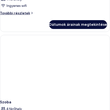
Ingyenes wifi
Szoba
További részletek
további
részletei
Dátumok árainak megtekintése
Szoba
4 férőhely