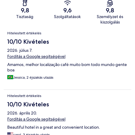
9,8
9,6
9,8
Tisztaság
Szolgáltatások
Személyzet és
kiszolgálás
Értékelések
Hitelesített értékelés
10/10 Kivételes
2026. július 7.
Fordítás a Google segítségével
Amamos, melhor localização café muito bom todo mundo gente
boa
Jessica, 2 éjszakás utazás
Hitelesített értékelés
10/10 Kivételes
2026. április 20.
Fordítás a Google segítségével
Beautiful hotel in a great and convenient location.
carol, 3 éjszakás utazás