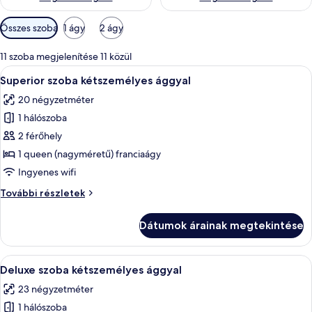
Szobákhoz
Összes szoba
1 ágy
2 ágy
rendelkezésre
álló
11 szoba megjelenítése 11 közül
szűrők
A
Egy hálószoba, amelyben ágy, íróasztal
6
Superior szoba kétszemélyes ággyal
következő
20 négyzetméter
szoba
1 hálószoba
összes
képének
2 férőhely
megtekintése:
1 queen (nagyméretű) franciaágy
Superior
Ingyenes wifi
szoba
Superior
További részletek
kétszemélyes
szoba
ággyal
kétszemélyes
Dátumok árainak megtekintése
ággyal
további
részletei
A
Egy modern szállodai szoba, nagy ablak
7
Deluxe szoba kétszemélyes ággyal
következő
23 négyzetméter
szoba
1 hálószoba
összes