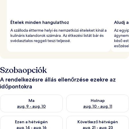
t
Ételek minden hangulathoz
Aludj 
A szálloda étterme helyi és nemzetközi ételeket kínál a
Az egyi
kulináris kalandorok számára. Az étkezési listát bár és
ágynemű
svédasztalos reggeli teszi teljessé.
késő est
esőzések
Szobaopciók
A rendelkezésre állás ellenőrzése ezekre az
időpontokra
A ma esti rendelkezésre állás ellenőrzése: aug. 9 - aug. 10
A holnapi rendelkezésre állás e
Ma
Holnap
aug. 9 - aug. 10
aug. 10 - aug. 11
A mostani hétvégi rendelkezésre állás ellenőrzése: aug. 14 - au
A következő hétvégi rendelkezé
Ezen a hétvégén
Következő hétvégén
aug. 14 - aug. 16
aug. 21 - aug. 23