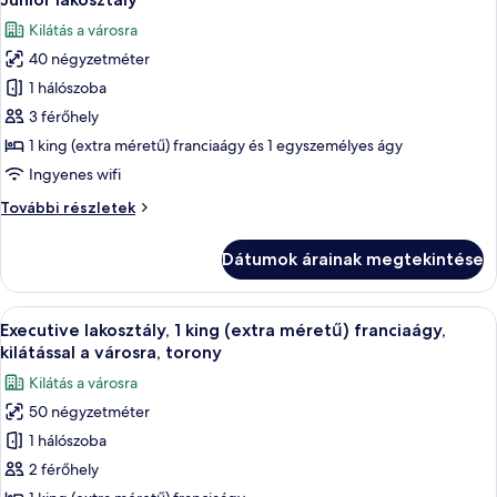
következő
Kilátás a városra
szoba
40 négyzetméter
összes
képének
1 hálószoba
megtekintése:
3 férőhely
Junior
1 king (extra méretű) franciaágy és 1 egyszemélyes ágy
lakosztály
Ingyenes wifi
Junior
További részletek
lakosztály
további
Dátumok árainak megtekintése
részletei
A
Egy modern szállodaszoba, amelyben ta
7
Executive lakosztály, 1 king (extra méretű) franciaágy,
következő
kilátással a városra, torony
szoba
Kilátás a városra
összes
50 négyzetméter
képének
1 hálószoba
megtekintése:
Executive
2 férőhely
lakosztály,