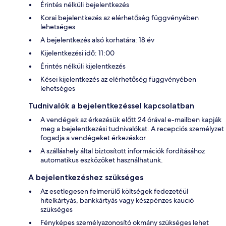
Érintés nélküli bejelentkezés
Korai bejelentkezés az elérhetőség függvényében
lehetséges
A bejelentkezés alsó korhatára: 18 év
Kijelentkezési idő: 11:00
Érintés nélküli kijelentkezés
Kései kijelentkezés az elérhetőség függvényében
lehetséges
Tudnivalók a bejelentkezéssel kapcsolatban
A vendégek az érkezésük előtt 24 órával e-mailben kapják
meg a bejelentkezési tudnivalókat. A recepciós személyzet
fogadja a vendégeket érkezéskor.
A szálláshely által biztosított információk fordításához
automatikus eszközöket használhatunk.
A bejelentkezéshez szükséges
Az esetlegesen felmerülő költségek fedezetéül
hitelkártyás, bankkártyás vagy készpénzes kaució
szükséges
Fényképes személyazonosító okmány szükséges lehet