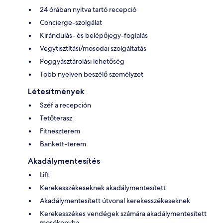
24 órában nyitva tartó recepció
Concierge-szolgálat
Kirándulás- és belépőjegy-foglalás
Vegytisztítási/mosodai szolgáltatás
Poggyásztárolási lehetőség
Több nyelven beszélő személyzet
Létesítmények
Széf a recepción
Tetőterasz
Fitneszterem
Bankett-terem
Akadálymentesítés
Lift
Kerekesszékeseknek akadálymentesített
Akadálymentesített útvonal kerekesszékeseknek
Kerekesszékes vendégek számára akadálymentesített
mosókonyha