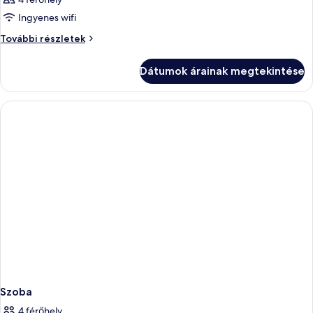
Ingyenes wifi
Szoba
További részletek
további
részletei
Dátumok árainak megtekintése
Szoba
4 férőhely