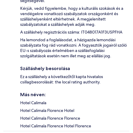
segítségével.
Kérjük, vedd figyelembe, hogy a kulturális szokások és a
vendégekre vonatkozó szabályzatok országonként és
szálláshelyenként eltérhetnek. A megjelenített
szabályzatokat a szálláshelyek adják meg.
A szálláshely regisztrációs száma: IT048017A1F3USPFHA
Ha lemondod a foglalásodat, a házigazda lemondási
szabályzata fog rád vonatkozni. A fogyasztók jogairól szóló
EU-s szabályozás értelmében a szállásfoglalási
szolgáltatások esetén nem illet meg az elállási jog.
Szálláshely besorolása
Ez a szálláshely a következőtől kapta hivatalos
csillagbesorolását: the local rating authority.
Más néven:
Hotel Calimala
Hotel Calimala Florence Hotel
Hotel Calimala Florence Florence
Hotel Calimala Florence Hotel Florence