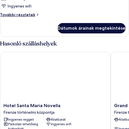
Ingyenes wifi
Szoba
További részletek
további
részletei
Dátumok árainak megtekintése
Hasonló szálláshelyek
Hotel Santa Maria Novella
Grand H
Hotel
Grand
Hotel Santa Maria Novella
Grand 
Santa
Hotel
Firenze történelmi központja
Firenze 
Maria
Cavour
Ingyenes reggeli
Állatbarát
Állatb
Novella
Firenze
Parkolási lehetőség
Ingyenes wifi
Firenze
történel
biztosított
Ingyen