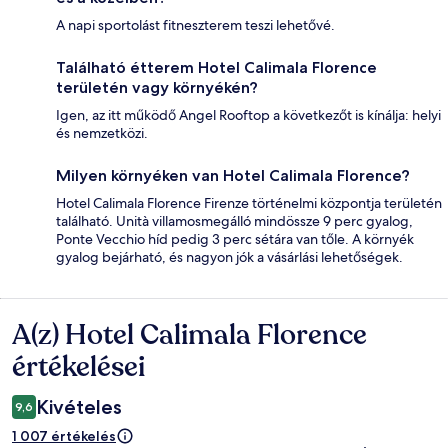
A napi sportolást fitneszterem teszi lehetővé.
Található étterem Hotel Calimala Florence
területén vagy környékén?
Igen, az itt működő Angel Rooftop a következőt is kínálja: helyi
és nemzetközi.
Milyen környéken van Hotel Calimala Florence?
Hotel Calimala Florence Firenze történelmi központja területén
található. Unità villamosmegálló mindössze 9 perc gyalog,
Ponte Vecchio híd pedig 3 perc sétára van tőle. A környék
gyalog bejárható, és nagyon jók a vásárlási lehetőségek.
A(z) Hotel Calimala Florence
Értékelések
értékelései
Kivételes
9,6
1 007 értékelés