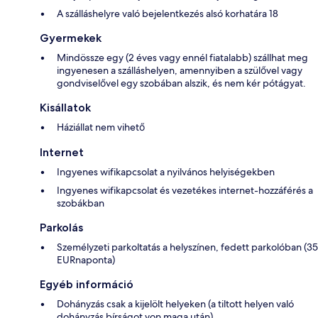
A szálláshelyre való bejelentkezés alsó korhatára 18
Gyermekek
Mindössze egy (2 éves vagy ennél fiatalabb) szállhat meg
ingyenesen a szálláshelyen, amennyiben a szülővel vagy
gondviselővel egy szobában alszik, és nem kér pótágyat.
Kisállatok
Háziállat nem vihető
Internet
Ingyenes wifikapcsolat a nyilvános helyiségekben
Ingyenes wifikapcsolat és vezetékes internet-hozzáférés a
szobákban
Parkolás
Személyzeti parkoltatás a helyszínen, fedett parkolóban (35
EURnaponta)
Egyéb információ
Dohányzás csak a kijelölt helyeken (a tiltott helyen való
dohányzás bírságot von maga után)