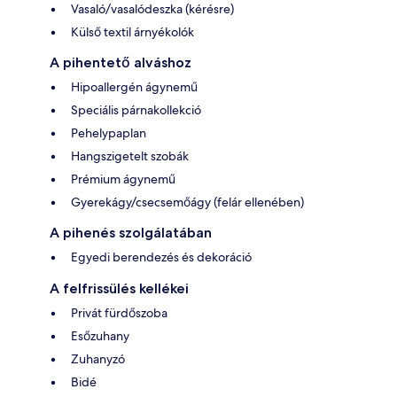
Vasaló/vasalódeszka (kérésre)
Külső textil árnyékolók
A pihentető alváshoz
Hipoallergén ágynemű
Speciális párnakollekció
Pehelypaplan
Hangszigetelt szobák
Prémium ágynemű
Gyerekágy/csecsemőágy (felár ellenében)
A pihenés szolgálatában
Egyedi berendezés és dekoráció
A felfrissülés kellékei
Privát fürdőszoba
Esőzuhany
Zuhanyzó
Bidé