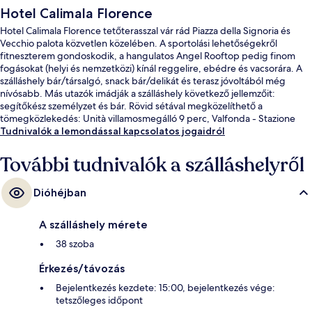
Hotel Calimala Florence
Hotel Calimala Florence tetőterasszal vár rád Piazza della Signoria és
Vecchio palota közvetlen közelében. A sportolási lehetőségekről
fitneszterem gondoskodik, a hangulatos Angel Rooftop pedig finom
fogásokat (helyi és nemzetközi) kínál reggelire, ebédre és vacsorára. A
szálláshely bár/társalgó, snack bár/delikát és terasz jóvoltából még
nívósabb. Más utazók imádják a szálláshely következő jellemzőit:
segítőkész személyzet és bár. Rövid sétával megközelíthető a
tömegközlekedés: Unità villamosmegálló 9 perc, Valfonda - Stazione
Santa Maria Novella villamosmegálló pedig 11 perc séta.
Tudnivalók a lemondással kapcsolatos jogaidról
További tudnivalók a szálláshelyről
Dióhéjban
A szálláshely mérete
38 szoba
Érkezés/távozás
Bejelentkezés kezdete: 15:00, bejelentkezés vége:
tetszőleges időpont