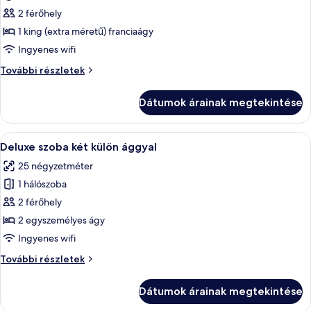
képének
2 férőhely
megtekintése:
1 king (extra méretű) franciaágy
Deluxe
Ingyenes wifi
szoba
Deluxe
További részletek
kétszemélyes
szoba
ággyal
kétszemélyes
Dátumok árainak megtekintése
ággyal
további
részletei
A
Egy szállodai szoba, amelyben található
7
Deluxe szoba két külön ággyal
következő
25 négyzetméter
szoba
1 hálószoba
összes
képének
2 férőhely
megtekintése:
2 egyszemélyes ágy
Deluxe
Ingyenes wifi
szoba
Deluxe
További részletek
két
szoba
külön
két
Dátumok árainak megtekintése
külön
ággyal
ággyal