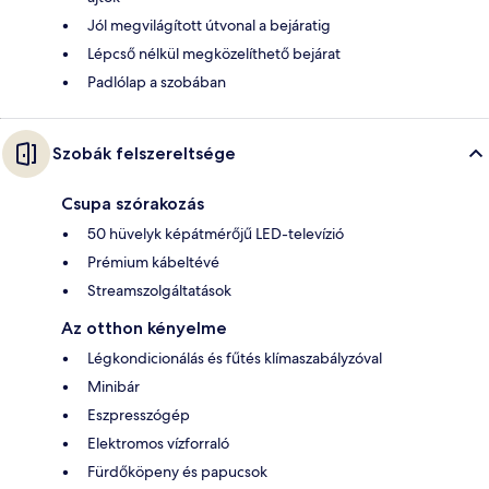
Jól megvilágított útvonal a bejáratig
Lépcső nélkül megközelíthető bejárat
Padlólap a szobában
Szobák felszereltsége
Csupa szórakozás
50 hüvelyk képátmérőjű LED-televízió
Prémium kábeltévé
Streamszolgáltatások
Az otthon kényelme
Légkondicionálás és fűtés klímaszabályzóval
Minibár
Eszpresszógép
Elektromos vízforraló
Fürdőköpeny és papucsok