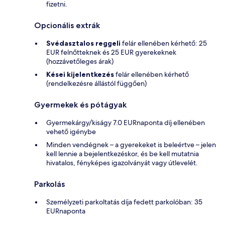
fizetni.
Opcionális extrák
Svédasztalos reggeli
felár ellenében kérhető: 25
EUR felnőtteknek és 25 EUR gyerekeknek
(hozzávetőleges árak)
Kései kijelentkezés
felár ellenében kérhető
(rendelkezésre állástól függően)
Gyermekek és pótágyak
Gyermekárgy/kiságy 7.0 EURnaponta díj ellenében
vehető igénybe
Minden vendégnek – a gyerekeket is beleértve – jelen
kell lennie a bejelentkezéskor, és be kell mutatnia
hivatalos, fényképes igazolványát vagy útlevelét.
Parkolás
Személyzeti parkoltatás díja fedett parkolóban: 35
EURnaponta