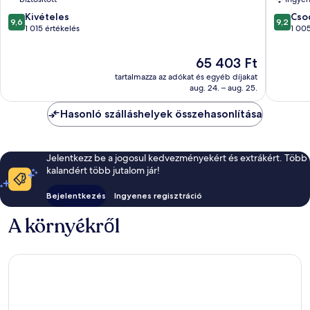
történelmi
központ
9.6
9.2
központja
Kivételes
Cso
9,6
9,2
ennyiből:
ennyiből
1 015 értékelés
1 005
10,
10,
Kivételes,
Csodálat
Az
65 403 Ft
1 015
1 005
ár
tartalmazza az adókat és egyéb díjakat
értékelés
értékelé
65 403 Ft
aug. 24. – aug. 25.
Hasonló szálláshelyek összehasonlítása
Jelentkezz be a jogosul kedvezményekért és extrákért. Több
kalandért több jutalom jár!
Bejelentkezés
Ingyenes regisztráció
A környékről