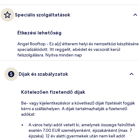
Speciális szolgáltatások
Étkezési lehetőség
Angel Rooftop - Ez a(z) étterem helyi és nemzetközi készítésére
specializálódott. Itt reggelit, ebédet és vacsorát kerül
felszolgálásra. Nyitva minden nap
Díjak és szabályzatok
Kötelezően fizetendő díjak
Be- vagy kijelentkezéskor a következő díjak fizetését fogják
kérni a szálláshelyen. A díjak tartalmazhatják a fizetendő
adókat:
A város helyi adót vetett ki, amelynek összege felnőttek
esetén 7.00 EUR személyenként, éjszakánként (max. 7
éjszaka). 12 év alatti gyermekek után nem kell adót