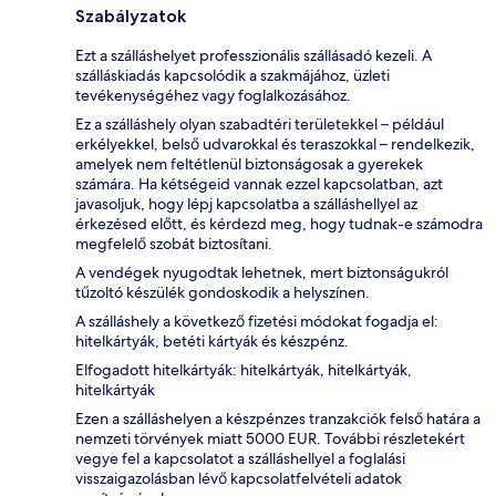
Szabályzatok
Ezt a szálláshelyet professzionális szállásadó kezeli. A
szálláskiadás kapcsolódik a szakmájához, üzleti
tevékenységéhez vagy foglalkozásához.
Ez a szálláshely olyan szabadtéri területekkel – például
erkélyekkel, belső udvarokkal és teraszokkal – rendelkezik,
amelyek nem feltétlenül biztonságosak a gyerekek
számára. Ha kétségeid vannak ezzel kapcsolatban, azt
javasoljuk, hogy lépj kapcsolatba a szálláshellyel az
érkezésed előtt, és kérdezd meg, hogy tudnak-e számodra
megfelelő szobát biztosítani.
A vendégek nyugodtak lehetnek, mert biztonságukról
tűzoltó készülék gondoskodik a helyszínen.
A szálláshely a következő fizetési módokat fogadja el:
hitelkártyák, betéti kártyák és készpénz.
Elfogadott hitelkártyák: hitelkártyák, hitelkártyák,
hitelkártyák
Ezen a szálláshelyen a készpénzes tranzakciók felső határa a
nemzeti törvények miatt 5000 EUR. További részletekért
vegye fel a kapcsolatot a szálláshellyel a foglalási
visszaigazolásban lévő kapcsolatfelvételi adatok