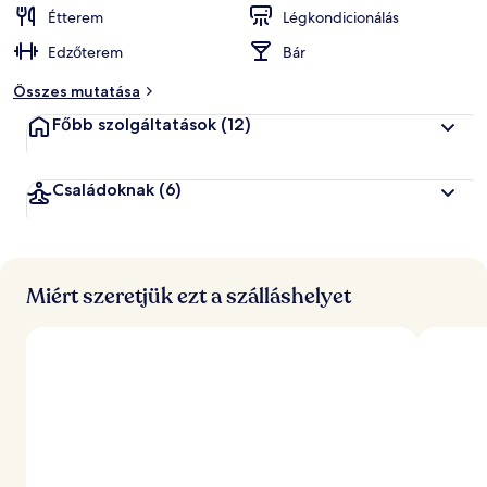
Étterem
Légkondicionálás
á
Edzőterem
Bár
l
t
Összes mutatása
a
l
Főbb szolgáltatások
(12)
l
e
Családoknak
(6)
g
j
o
b
b
Miért szeretjük ezt a szálláshelyet
r
a
é
r
t
é
k
e
l