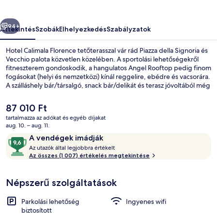
őző
Következő
94+
Áttekintés
Szobák
Elhelyezkedés
Szabályzatok
Hotel Calimala Florence tetőterasszal vár rád Piazza della Signoria és
Vecchio palota közvetlen közelében. A sportolási lehetőségekről
fitneszterem gondoskodik, a hangulatos Angel Rooftop pedig finom
fogásokat (helyi és nemzetközi) kínál reggelire, ebédre és vacsorára.
A szálláshely bár/társalgó, snack bár/delikát és terasz jóvoltából még
nívósabb. Más utazók imádják a szálláshely következő jellemzőit:
segítőkész személyzet és bár. Rövid sétával megközelíthető a
A
87 010 Ft
tömegközlekedés: Unità villamosmegálló 9 perc, Valfonda - Stazione
jelenlegi
tartalmazza az adókat és egyéb díjakat
Santa Maria Novella villamosmegálló pedig 11 perc séta.
ár
aug. 10. – aug. 11.
A szálláshely homlokzata
87 010 Ft
Értékelések
9,6
A vendégek imádják
A
ennyiből:
Az utazók által legjobbra értékelt
z
Az összes (1 007) értékelés megtekintése
10,
A
u
vendégek
Népszerű szolgáltatások
t
imádják
a
z
Parkolási lehetőség
Ingyenes wifi
ó
biztosított
k