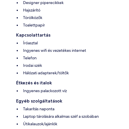
Designer piperecikkek
Hajszárító
Törölközők
Toalettpapír
Kapcsolattartás
Íróasztal
Ingyenes wifi és vezetékes internet
Telefon
Irodai szék
Hálózati adapterek/töltők
Étkezés és italok
Ingyenes palackozott víz
Egyéb szolgáltatások
Takarítás naponta
Laptop tárolására alkalmas széf a szobában
Útikalauzok/ajánlók