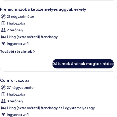
további
A
Egy szállodai szoba, amelyben található
8
részletei
Prémium szoba kétszemélyes ággyal, erkély
következő
21 négyzetméter
szoba
1 hálószoba
összes
képének
2 férőhely
megtekintése:
1 king (extra méretű) franciaágy
Prémium
Ingyenes wifi
szoba
Prémium
További részletek
kétszemélyes
szoba
ággyal,
kétszemélyes
Dátumok árainak megtekintése
ággyal,
erkély
erkély
további
A
Egy szállodai szoba, amelyben egy nagy
7
részletei
Comfort szoba
következő
27 négyzetméter
szoba
1 hálószoba
összes
képének
3 férőhely
megtekintése:
1 king (extra méretű) franciaágy és 1 egyszemélyes ágy
Comfort
Ingyenes wifi