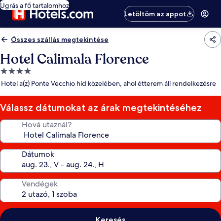
Ugrás a fő tartalomhoz
Letöltöm az appot
Összes szállás megtekintése
Hotel Calimala Florence
4.0
csillagos
Hotel a(z) Ponte Vecchio híd közelében, ahol étterem áll rendelkezésre
szálláshely
Válassz dátumokat az árak megtekintéséhez
Hová utaznál?
Dátumok
Vendégek
Keresés