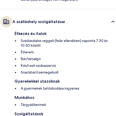
A szálláshely szolgáltatásai
Étkezés és italok
Svédasztalos reggeli (felár ellenében) naponta 7:30 és
10:30 között
Étterem
Bár/társalgó
Késő esti szobaszerviz
Snackbár/csemegebolt
Gyerekekkel utazóknak
A gyermekek tartózkodása ingyenes
Munkához
Tárgyalótermek
Szolgáltatások