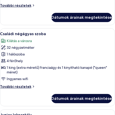
szoba
Comfort
További részletek
szoba
további
Dátumok árainak megtekintése
részletei
A
Egy szállodai szoba, melyben sárga ág
6
Családi négágyas szoba
következő
Kilátás a városra
szoba
32 négyzetméter
összes
képének
1 hálószoba
megtekintése:
4 férőhely
Családi
1 king (extra méretű) franciaágy és 1 kinyitható kanapé ("queen"
négágyas
méret)
szoba
Ingyenes wifi
Családi
További részletek
négágyas
szoba
Dátumok árainak megtekintése
további
részletei
A
Egy szállodai szoba, melyben zöld színű 
6
Junior lakosztály