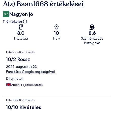
A(z) Baan1668 értékelései
Értékelések
Nagyon jó
8,0
11 értékelés
8,0
10
8,6
Tisztaság
Hely
Személyzet és
kiszolgálás
Értékelések
Hitelesített értékelés
10/2 Rossz
2025. augusztus 23.
Fordítás a Google segítségével
Dirty hotel
Anton, 1 éjszakás utazás
Hitelesített értékelés
10/10 Kivételes