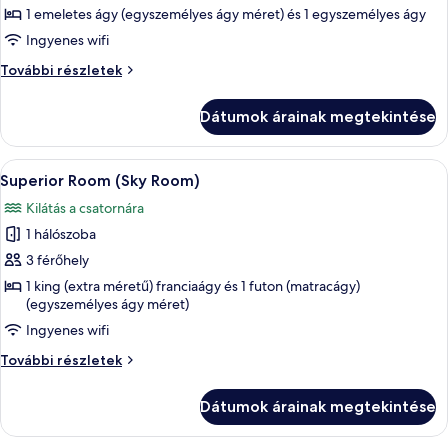
képének
1 emeletes ágy (egyszemélyes ágy méret) és 1 egyszemélyes ágy
megtekintése:
Ingyenes wifi
Basic
Basic
További részletek
Room
Room
(Mid)
(Mid)
Dátumok árainak megtekintése
további
részletei
A
Egy hálószoba, amelyben egy faágy ta
11
Superior Room (Sky Room)
következő
Kilátás a csatornára
szoba
1 hálószoba
összes
képének
3 férőhely
megtekintése:
1 king (extra méretű) franciaágy és 1 futon (matracágy)
(egyszemélyes ágy méret)
Superior
Room
Ingyenes wifi
(Sky
Superior
További részletek
Room)
Room
(Sky
Dátumok árainak megtekintése
Room)
további