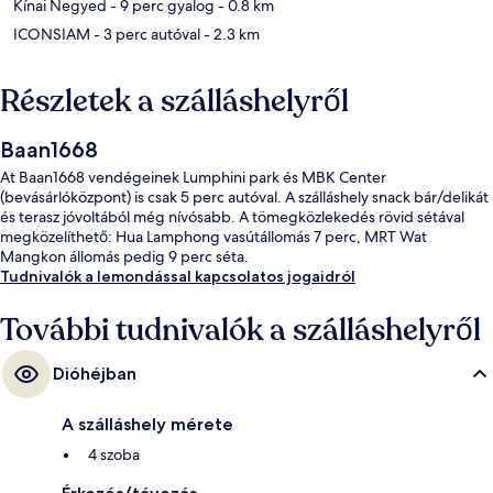
Kínai Negyed
- 9 perc gyalog
- 0.8 km
ICONSIAM
- 3 perc autóval
- 2.3 km
Részletek a szálláshelyről
Baan1668
At Baan1668 vendégeinek Lumphini park és MBK Center
(bevásárlóközpont) is csak 5 perc autóval. A szálláshely snack bár/delikát
és terasz jóvoltából még nívósabb. A tömegközlekedés rövid sétával
megközelíthető: Hua Lamphong vasútállomás 7 perc, MRT Wat
Mangkon állomás pedig 9 perc séta.
Tudnivalók a lemondással kapcsolatos jogaidról
További tudnivalók a szálláshelyről
Dióhéjban
A szálláshely mérete
4 szoba