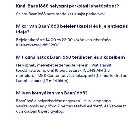
Kínál Baan1668 helyszíni parkolási lehetőséget?
Sajnos Baan1668 nem rendelkezik saját parkolóval.
Mikor van Baan1668 bejelentkezési és kijelentkezési
ideje?
Bejelentkezésre 14:00 és 22:00 között van lehetőség.
Kijelentkezési idő: 12:00.
Mit csinálhatok Baan1668 területén és a közelben?
Helyszínek, melyeket érdemes felkeresni: Wat Traimit
(buddhista templom) (8 perc sétára), ICONSIAM (1,5
mérföldre), MBK Center (bevásárlóközpont) (1,8 mérföldre) és
Lumphini park (1,9 mérföldre).
Milyen környéken van Baan1668?
Baan1668 elhelyezkedése nagyszerű. Hua Lamphong
vasútállomás egy rövid 7 perces sétával elérhető, és Yaowarat
út is csupán 8 perc gyalog.