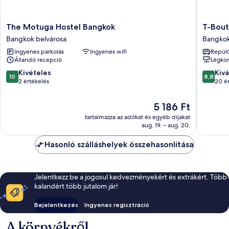
The
T-
The Motuga Hostel Bangkok
T-Bout
Motuga
Boutiqu
Bangkok belvárosa
Bangkok
Hostel
Hostel
Ingyenes parkolás
Ingyenes wifi
Repülő
Bangkok
Bangko
Állandó recepció
Légkon
Bangkok
belváro
belvárosa
10.0
8.8
Kivételes
Kivá
10
8,8
ennyiből:
ennyiből
2 értékelés
20 é
10,
10,
Kivételes,
Kiváló,
Az
5 186 Ft
2
20
ár
tartalmazza az adókat és egyéb díjakat
értékelés
értékelé
5 186 Ft
aug. 19. – aug. 20.
Hasonló szálláshelyek összehasonlítása
Jelentkezz be a jogosul kedvezményekért és extrákért. Több
kalandért több jutalom jár!
Bejelentkezés
Ingyenes regisztráció
A környékről