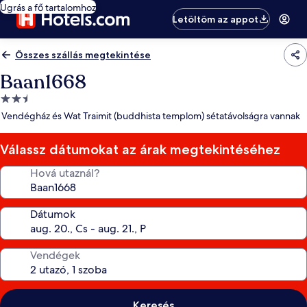
Ugrás a fő tartalomhoz
Letöltöm az appot
Összes szállás megtekintése
Baan1668
2.5
csillagos
Vendégház és Wat Traimit (buddhista templom) sétatávolságra vannak
szálláshely
Válassz dátumokat az árak megtekintéséhez
Hová utaznál?
Dátumok
Vendégek
Keresés