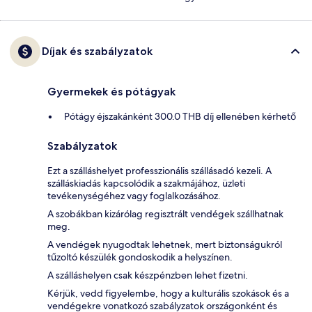
Díjak és szabályzatok
Gyermekek és pótágyak
Pótágy éjszakánként 300.0 THB díj ellenében kérhető
Szabályzatok
Ezt a szálláshelyet professzionális szállásadó kezeli. A
szálláskiadás kapcsolódik a szakmájához, üzleti
tevékenységéhez vagy foglalkozásához.
A szobákban kizárólag regisztrált vendégek szállhatnak
meg.
A vendégek nyugodtak lehetnek, mert biztonságukról
tűzoltó készülék gondoskodik a helyszínen.
A szálláshelyen csak készpénzben lehet fizetni.
Kérjük, vedd figyelembe, hogy a kulturális szokások és a
vendégekre vonatkozó szabályzatok országonként és