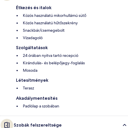
Étkezés és italok
Közös használatú mikorhullámú sütő
Közös használatú hűtőszekrény
Snackbár/csemegebolt
Vízadagoló
Szolgáltatások
24 órában nyitva tartó recepció
Kirándulás- és belépőjegy-foglalás
Mosoda
Létesítmények
Terasz
Akadálymentesítés
Padlólap a szobában
Szobák felszereltsége