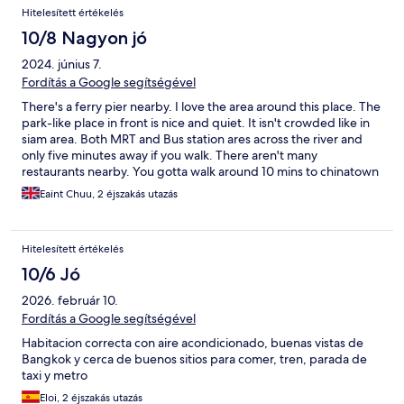
Hitelesített értékelés
10/8 Nagyon jó
2024. június 7.
Fordítás a Google segítségével
There's a ferry pier nearby. I love the area around this place. The
park-like place in front is nice and quiet. It isn't crowded like in
siam area. Both MRT and Bus station ares across the river and
only five minutes away if you walk. There aren't many
restaurants nearby. You gotta walk around 10 mins to chinatown
for food. The place can be considered "not bad" at this price
Eaint Chuu, 2 éjszakás utazás
range. It's more like a hostel with separate rooms. There's a
shared kitchen on the ground floor. I saw there were free snacks
too. You can use the fridge, refill your water and even cook
Hitelesített értékelés
there; they provide with full utensils. They don't provide with
toothbrush and toothpaste, but hairdryer, shower gel, shampoo
10/6 Jó
and towel. The room isn't that spacious but it's not a problem for
2026. február 10.
us. It's a five storey building and you can only use stairs. There's
an elevator but it's only for luggages. The elevator didn't work
Fordítás a Google segítségével
when we got there. So, we had to carry our luggages using
Habitacion correcta con aire acondicionado, buenas vistas de
stairs. The owner is quite kind and friendly. She gave us some
Bangkok y cerca de buenos sitios para comer, tren, parada de
advice on transportation when we got there. Overall, this place
taxi y metro
would be a good choice if you're traveling on budget with your
friends. You can't be too loud though, because the walls are
Eloi, 2 éjszakás utazás