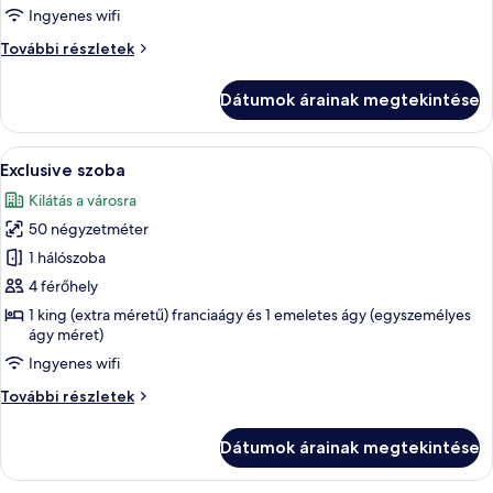
szoba,
Ingyenes wifi
1
Comfort
További részletek
hálószobával,
szoba,
1
kilátással
Dátumok árainak megtekintése
hálószobával,
a
kilátással
városra
a
A
Egy szoba emeletes ágyakkal, egy egysz
20
városra
Exclusive szoba
következő
további
Kilátás a városra
részletei
szoba
50 négyzetméter
összes
képének
1 hálószoba
megtekintése:
4 férőhely
Exclusive
1 king (extra méretű) franciaágy és 1 emeletes ágy (egyszemélyes
szoba
ágy méret)
Ingyenes wifi
Exclusive
További részletek
szoba
további
Dátumok árainak megtekintése
részletei