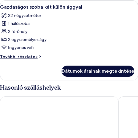
A
Egy szoba, amelyben két masszázsasztal,
9
Gazdaságos szoba két külön ággyal
következő
22 négyzetméter
szoba
1 hálószoba
összes
képének
2 férőhely
megtekintése:
2 egyszemélyes ágy
Gazdaságos
Ingyenes wifi
szoba
Gazdaságos
További részletek
két
szoba
külön
két
Dátumok árainak megtekintése
külön
ággyal
ággyal
további
Hasonló szálláshelyek
részletei
The Motuga Hostel Bangkok
T-Boutiq