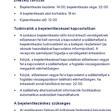
Érkezés/távozás
Bejelentkezés kezdete: 14:00, bejelentkezés vége: 22:00
A bejelentkezés alsó korhatára: 18 év
Kijelentkezési idő: 12:00
Tudnivalók a bejelentkezéssel kapcsolatban
A szokásos bejelentkezési időn kívül érkező vendégeknek
előzetesen fel kell venniük a kapcsolatot a szálláshellyel a
bejelentkezési tudnivalókért és a belépés részleteiért (az
okoszár használatával kapcsolatos információkat). A
recepciós személyzet fogadja a vendégeket érkezéskor.
Kérjük, a bejelentkezéssel kapcsolatban előzetesen vegye
fel a kapcsolatot a szálláshellyel, a foglalási visszaigazoláson
megadott elérhetőségen.
Kérjük, előzetesen vegye fel a kapcsolatot a szálláshellyel a
foglalási visszaigazoláson található elérhetőségen, ha
érkezését ennél későbbre tervezi: 22:00.
A szálláshely által biztosított információk fordításához
automatikus eszközöket használhatunk.
A bejelentkezéshez szükséges
Az esetlegesen felmerülő költségek fedezetéül készpénzes