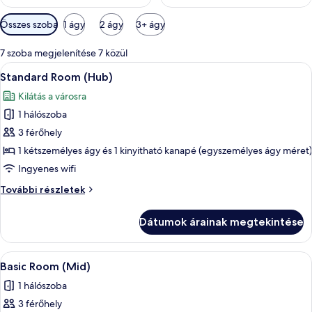
Szobákhoz
Összes szoba
1 ágy
2 ágy
3+ ágy
rendelkezésre
álló
7 szoba megjelenítése 7 közül
szűrők
A
Egy szoba, amelyben van egy ágy, egy í
6
Standard Room (Hub)
következő
Kilátás a városra
szoba
1 hálószoba
összes
képének
3 férőhely
megtekintése:
1 kétszemélyes ágy és 1 kinyitható kanapé (egyszemélyes ágy méret)
Standard
Ingyenes wifi
Room
Standard
További részletek
(Hub)
Room
(Hub)
Dátumok árainak megtekintése
további
részletei
A
Basic Room (Mid) | Minibár, ingyenes 
7
Basic Room (Mid)
következő
1 hálószoba
szoba
3 férőhely
összes