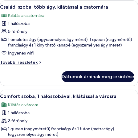
részletei
A
Egy emeletes ágy, melynek vázát fa borí
14
Családi szoba, több ágy, kilátással a csatornára
következő
Kilátás a csatornára
szoba
1 hálószoba
összes
képének
5 férőhely
megtekintése:
1 emeletes ágy (egyszemélyes ágy méret), 1 queen (nagyméretű)
franciaágy és 1 kinyitható kanapé (egyszemélyes ágy méret)
Családi
szoba,
Ingyenes wifi
több
Családi
További részletek
ágy,
szoba,
több
kilátással
Dátumok árainak megtekintése
ágy,
a
kilátással
csatornára
a
A
Egy ágy, rajta zöld mintás takaró, egy
9
csatornára
Comfort szoba, 1 hálószobával, kilátással a városra
következő
további
Kilátás a városra
részletei
szoba
1 hálószoba
összes
képének
3 férőhely
megtekintése:
1 queen (nagyméretű) franciaágy és 1 futon (matracágy)
(egyszemélyes ágy méret)
Comfort