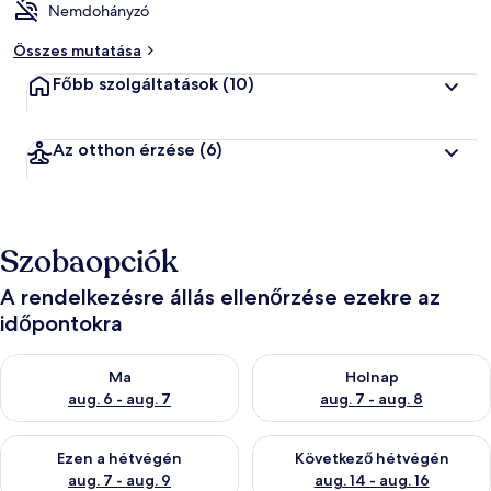
Nemdohányzó
Összes mutatása
Főbb szolgáltatások
(10)
Az otthon érzése
(6)
Szobaopciók
A rendelkezésre állás ellenőrzése ezekre az
időpontokra
A ma esti rendelkezésre állás ellenőrzése: aug. 6 - aug. 7
A holnapi rendelkezésre állás e
Ma
Holnap
aug. 6 - aug. 7
aug. 7 - aug. 8
A mostani hétvégi rendelkezésre állás ellenőrzése: aug. 7 - aug
A következő hétvégi rendelkezé
Ezen a hétvégén
Következő hétvégén
aug. 7 - aug. 9
aug. 14 - aug. 16