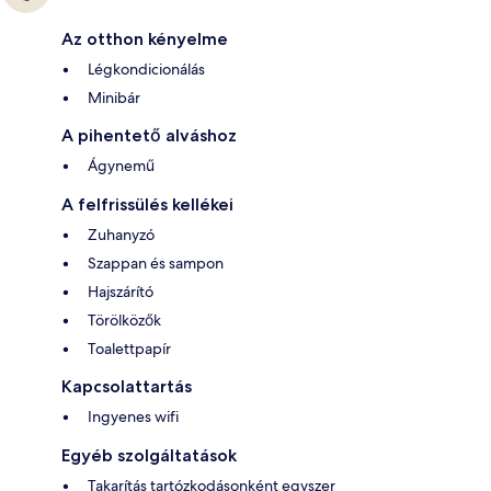
Az otthon kényelme
Légkondicionálás
Minibár
A pihentető alváshoz
Ágynemű
A felfrissülés kellékei
Zuhanyzó
Szappan és sampon
Hajszárító
Törölközők
Toalettpapír
Kapcsolattartás
Ingyenes wifi
Egyéb szolgáltatások
Takarítás tartózkodásonként egyszer