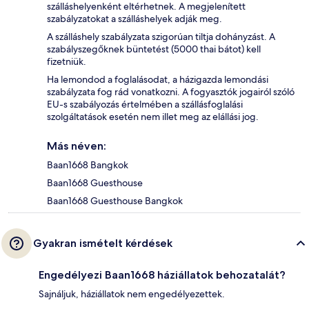
szálláshelyenként eltérhetnek. A megjelenített
szabályzatokat a szálláshelyek adják meg.
A szálláshely szabályzata szigorúan tiltja dohányzást. A
szabályszegőknek büntetést (5000 thai bátot) kell
fizetniük.
Ha lemondod a foglalásodat, a házigazda lemondási
szabályzata fog rád vonatkozni. A fogyasztók jogairól szóló
EU-s szabályozás értelmében a szállásfoglalási
szolgáltatások esetén nem illet meg az elállási jog.
Más néven:
Baan1668 Bangkok
Baan1668 Guesthouse
Baan1668 Guesthouse Bangkok
Gyakran ismételt kérdések
Engedélyezi Baan1668 háziállatok behozatalát?
Sajnáljuk, háziállatok nem engedélyezettek.