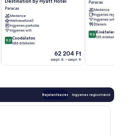
Destination by Hyatt Hotel
Paracas
Paracas
Reserva
Paracas
Medence
Resort,
Paracas
Ingyenes reggeli
a
Medence
Ingyenes wifi
Wellnessfürdő
Destination
Étterem
Ingyenes parkolás
by
Ingyenes wifi
9.6
Kivételes
Hyatt
9,6
ennyiből:
135 értékelés
9.0
Hotel
Csodálatos
9,0
10,
ennyiből:
Paracas
686 értékelés
Kivételes,
10,
Az
62 204 Ft
135
Csodálatos,
ár
értékelés
686
szept. 8. – szept. 9.
62 204 Ft
értékelés
Bejelentkezés
Ingyenes regisztráció