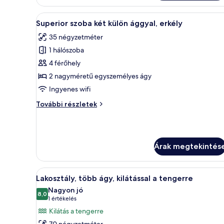
méretű)
1
franciaágy
king
A
Egy szállodai szoba két ággyal, 
4
(extra
Superior szoba két külön ággyal, erkély
következő
méretű)
35 négyzetméter
franciaágy
szoba
további
1 hálószoba
összes
részletei
képének
4 férőhely
megtekintése:
2 nagyméretű egyszemélyes ágy
Superior
Ingyenes wifi
szoba
Superior
További részletek
két
szoba
külön
két
külön
ággyal,
ággyal,
erkély
Árak megtekintés
erkély
további
részletei
A
Egy szállodai szoba, amelyben e
8
Lakosztály, több ágy, kilátással a tengerre
következő
Nagyon jó
szoba
8,0
10-ből 8,0
(1
1 értékelés
összes
értékelés)
Kilátás a tengerre
képének
70 négyzetméter