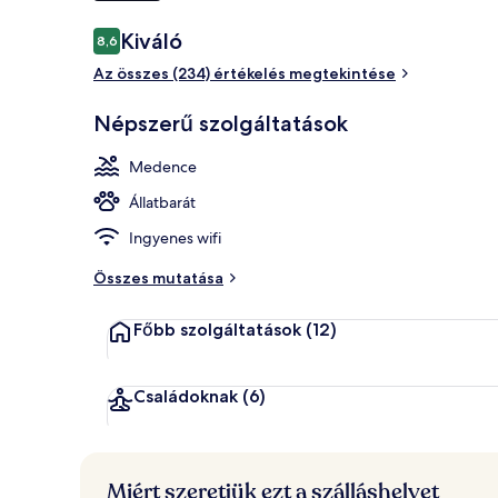
Értékelések
Kiváló
8,6
8,6 ennyiből: 10
A szálláshel
Az összes (234) értékelés megtekintése
Népszerű szolgáltatások
Medence
Állatbarát
Ingyenes wifi
Összes mutatása
Főbb szolgáltatások
(12)
Családoknak
(6)
Miért szeretjük ezt a szálláshelyet