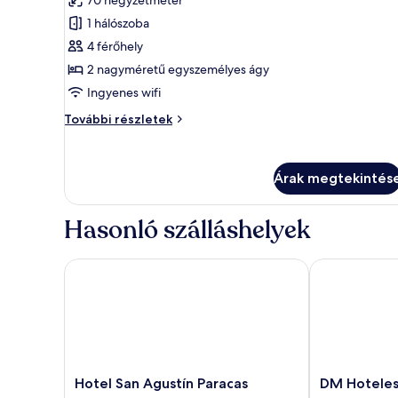
megtekintése:
1 hálószoba
Lakosztály,
4 férőhely
több
2 nagyméretű egyszemélyes ágy
ágy,
kilátással
Ingyenes wifi
a
Lakosztály,
További részletek
tengerre
több
ágy,
kilátással
Árak megtekintés
a
tengerre
további
Hasonló szálláshelyek
részletei
Hotel San Agustín Paracas
DM Hoteles M
Hotel
DM
Hotel San Agustín Paracas
DM Hoteles
San
Hoteles