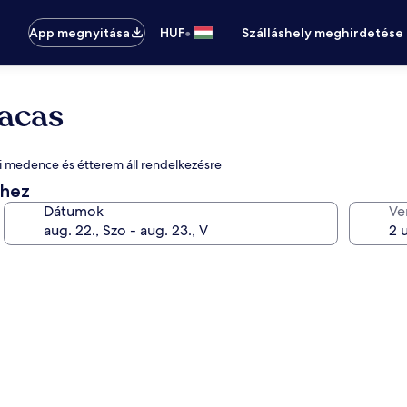
•
App megnyitása
HUF
Szálláshely meghirdetése
racas
éri medence és étterem áll rendelkezésre
éhez
Dátumok
Ve