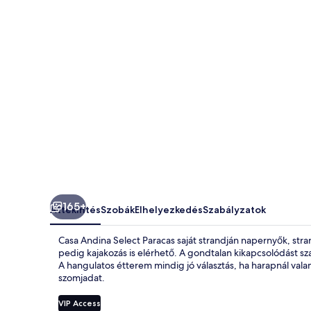
165+
Áttekintés
Szobák
Elhelyezkedés
Szabályzatok
Casa Andina Select Paracas saját strandján napernyők, st
pedig kajakozás is elérhető. A gondtalan kikapcsolódást sz
A hangulatos étterem mindig jó választás, ha harapnál vala
szomjadat.
VIP Access