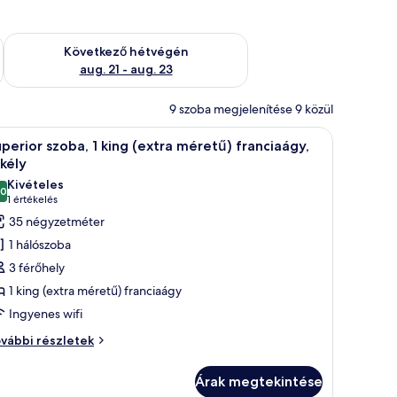
ellenőrzése: aug. 14 - aug. 16
A következő hétvégi rendelkezésre állás ellenőrzése: aug. 21 -
Következő hétvégén
aug. 21 - aug. 23
9 szoba megjelenítése 9 közül
y éjjeliszemély található.
llal, széssel, lámpával és a falakon elhelyezett műalkotásokkal.
Egy szállodai szoba, amelyben egy nagy ágy, egy
5
perior szoba, 1 king (extra méretű) franciaágy,
övetkező
kély
zoba
Kivételes
,0
sszes
10-ből 10,0
(1
1 értékelés
épének
értékelés)
35 négyzetméter
egtekintése:
1 hálószoba
uperior
3 férőhely
zoba,
1 king (extra méretű) franciaágy
Ingyenes wifi
ing
extra
perior
vábbi részletek
oba,
éretű)
ranciaágy,
Árak megtekintése
ng