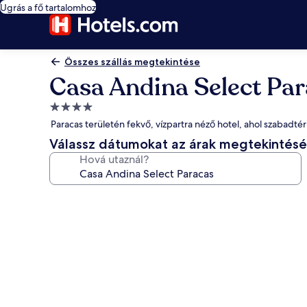
Ugrás a fő tartalomhoz
Összes szállás megtekintése
Casa Andina Select Pa
4.0
csillagos
Paracas területén fekvő, vízpartra néző hotel, ahol szabadt
szálláshely
Válassz dátumokat az árak megtekintés
Hová utaznál?
A(z)
Casa
Andina
Select
Paracas
képgalériája