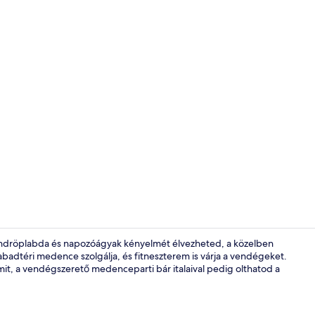
Magánstrand
randröplabda és napozóágyak kényelmét élvezheted, a közelben
abadtéri medence szolgálja, és fitneszterem is várja a vendégeket.
mit, a vendégszerető medenceparti bár italaival pedig olthatod a
Kertre néző