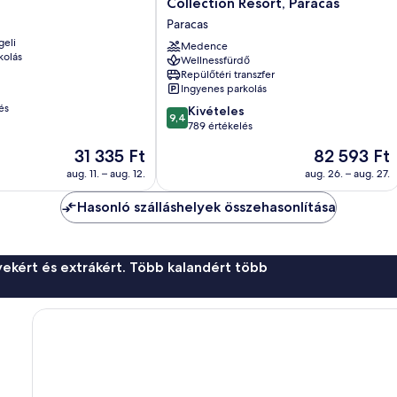
Collection Resort, Paracas
a
Paracas
Luxury
geli
Collection
Medence
kolás
Wellnessfürdő
Resort,
Repülőtéri transzfer
Paracas
Ingyenes parkolás
Paracas
és
9.4
Kivételes
9,4
ennyiből:
789 értékelés
10,
Az
Az
31 335 Ft
82 593 Ft
Kivételes,
ár
ár
789
aug. 11. – aug. 12.
aug. 26. – aug. 27.
31 335 Ft
82 593 Ft
értékelés
Hasonló szálláshelyek összehasonlítása
ekért és extrákért. Több kalandért több