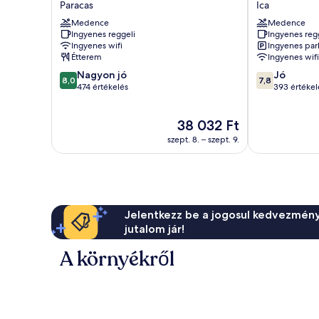
Paracas
Ica
Agustín
Mossone
Medence
Medence
Paracas
Ica
Ingyenes reggeli
Ingyenes reg
Paracas
Ica
Ingyenes wifi
Ingyenes par
Étterem
Ingyenes wifi
8.0
7.8
Nagyon jó
Jó
8,0
7,8
ennyiből:
ennyiből:
474 értékelés
393 értékel
10,
10,
Nagyon
Jó,
Az
38 032 Ft
jó,
393
ár
474
értékelés
szept. 8. – szept. 9.
38 032 Ft
értékelés
Jelentkezz be a jogosul kedvezmény
jutalom jár!
A környékről