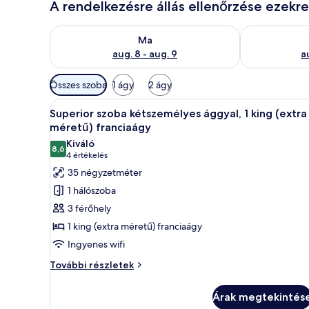
A rendelkezésre állás ellenőrzése ezekr
A ma esti rendelkezésre állás ellenőrzése: aug. 8 - a
A holnapi rend
Ma
aug. 8 - aug. 9
a
Szobákhoz
Összes szoba
1 ágy
2 ágy
rendelkezésre
A
Egy modern szállodai szoba, am
álló
5
Superior szoba kétszemélyes ággyal, 1 king (extra
következő
szűrők
méretű) franciaágy
szoba
Kiváló
8,6
összes
10-ből 8,6
(4
4 értékelés
képének
értékelés)
35 négyzetméter
megtekintése:
1 hálószoba
Superior
3 férőhely
szoba
1 king (extra méretű) franciaágy
kétszemélyes
Ingyenes wifi
ággyal,
1
Superior
További részletek
szoba
king
kétszemélyes
(extra
Árak megtekintés
ággyal,