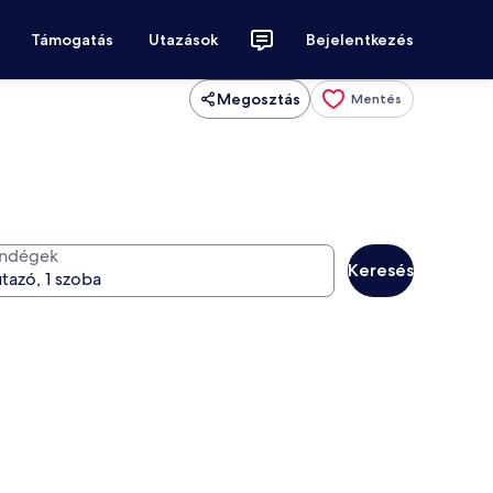
Támogatás
Utazások
Bejelentkezés
Megosztás
Mentés
ndégek
Keresés