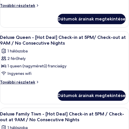
szoba,
Családi
További részletek
2
szoba,
2
kétszemélyes
Dátumok árainak megtekintése
kétszemélyes
ágy
ágy
(Includes
(Includes
A
Egy szállodai szoba, amelyben egy nagy 
4
1
1
Deluxe Queen - [Hot Deal] Check-in at 5PM/ Check-out at
következő
Pocket
Pocket
9AM / No Consecutive Nights
WiFi
szoba
WiFi
1 hálószoba
Rental)
összes
Rental)
további
2 férőhely
képének
részletei
1 queen (nagyméretű) franciaágy
megtekintése:
Deluxe
Ingyenes wifi
Queen
Deluxe
További részletek
-
Queen
-
[Hot
Dátumok árainak megtekintése
[Hot
Deal]
Deal]
Check-
Check-
A
Prémium ágynemű, széf a szobában, ír
3
in
in
Deluxe Family Tiwn - [Hot Deal] Check-in at 5PM / Check-
következő
at
at
out at 9AM / No Consecutive Nights
5PM/
szoba
5PM/
1 hálószoba
Check-