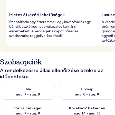
Ízletes étkezési lehetőségek
Luxus 
Ez a szálloda egy étteremmel, egy kávézóval és egy
A vendé
bárral büszkélkedhet a változatos kulináris
prémium
élményekért. A vendégek a napot bőséges
gondosa
svédasztalos reggelivel kezdhetik.
egyedi 
tartózk
Szobaopciók
A rendelkezésre állás ellenőrzése ezekre az
időpontokra
A ma esti rendelkezésre állás ellenőrzése: aug. 7 - aug. 8
A holnapi rendelkezésre állás e
Ma
Holnap
aug. 7 - aug. 8
aug. 8 - aug. 9
A mostani hétvégi rendelkezésre állás ellenőrzése: aug. 7 - aug
A következő hétvégi rendelkezé
Ezen a hétvégén
Következő hétvégén
aug. 7 - aug. 9
aug. 14 - aug. 16