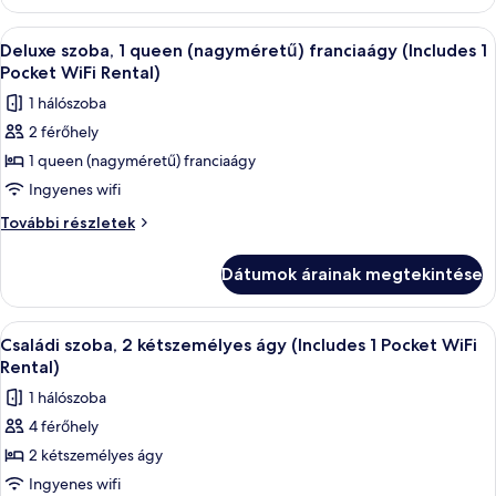
ágy
(Includes
(Includes
A
Egy szállodai szoba, amelyben egy nagy 
4
1
1
Deluxe szoba, 1 queen (nagyméretű) franciaágy (Includes 1
következő
Pocket
Pocket
Pocket WiFi Rental)
Wifi
szoba
Wifi
1 hálószoba
Rental)
összes
Rental)
további
2 férőhely
képének
részletei
1 queen (nagyméretű) franciaágy
megtekintése:
Deluxe
Ingyenes wifi
szoba,
Deluxe
További részletek
1
szoba,
1
queen
Dátumok árainak megtekintése
queen
(nagyméretű)
(nagyméretű)
franciaágy
franciaágy
A
Prémium ágynemű, széf a szobában, ír
3
(Includes
(Includes
Családi szoba, 2 kétszemélyes ágy (Includes 1 Pocket WiFi
következő
1
1
Rental)
Pocket
szoba
Pocket
1 hálószoba
WiFi
összes
WiFi
Rental)
4 férőhely
képének
további
Rental)
2 kétszemélyes ágy
megtekintése:
részletei
Családi
Ingyenes wifi