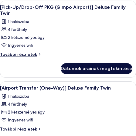
Queen
A
Prémium ágynemű, széf a szobában, ír
Queen
3
további
[Pick-Up/Drop-Off PKG (Gimpo Airport)] Deluxe Family
következő
részletei
Twin
szoba
1 hálószoba
összes
4 férőhely
képének
2 kétszemélyes ágy
megtekintése:
[Pick-
Ingyenes wifi
Up/Drop-
[Pick-
További részletek
Off
Up/Drop-
Off
PKG
Dátumok árainak megtekintése
PKG
(Gimpo
(Gimpo
Airport)]
Airport)]
A
Prémium ágynemű, széf a szobában, ír
3
Deluxe
Deluxe
[Airport Transfer (One-Way)] Deluxe Family Twin
következő
Family
Family
1 hálószoba
Twin
szoba
Twin
további
4 férőhely
összes
részletei
képének
2 kétszemélyes ágy
megtekintése:
Ingyenes wifi
[Airport
[Airport
További részletek
Transfer
Transfer