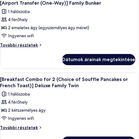
5
Family
Family
[Airport Transfer (One-Way)] Family Bunker
következő
Bunker
Bunker
1 hálószoba
Room
szoba
Room
további
4 férőhely
összes
részletei
képének
2 emeletes ágy (egyszemélyes ágy méret)
megtekintése:
Ingyenes wifi
[Airport
[Airport
További részletek
Transfer
Transfer
(One-
(One-
Dátumok árainak megtekintése
Way)]
Way)]
Family
Family
Bunker
A
Prémium ágynemű, széf a szobában, ír
Bunker
3
további
[Breakfast Combo for 2 (Choice of Souffle Pancakes or
következő
részletei
French Toast)] Deluxe Family Twin
szoba
1 hálószoba
összes
4 férőhely
képének
2 kétszemélyes ágy
megtekintése:
[Breakfast
Ingyenes wifi
Combo
[Breakfast
További részletek
for
Combo
for