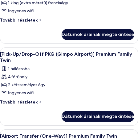
képének
1 king (extra méretű) franciaágy
megtekintése:
Ingyenes wifi
[Airport
[Airport
További részletek
Transfer
Transfer
(One-
(One-
Dátumok árainak megtekintése
Way)]
Way)]
Premium
Premium
King
A
Egy szállodai szoba két nagy ággyal, vár
King
3
további
[Pick-Up/Drop-Off PKG (Gimpo Airport)] Premium Family
következő
részletei
Twin
szoba
1 hálószoba
összes
4 férőhely
képének
2 kétszemélyes ágy
megtekintése:
[Pick-
Ingyenes wifi
Up/Drop-
[Pick-
További részletek
Off
Up/Drop-
Off
PKG
Dátumok árainak megtekintése
PKG
(Gimpo
(Gimpo
Airport)]
Airport)]
A
Egy szállodai szoba két nagy ággyal, vár
3
Premium
Premium
[Airport Transfer (One-Way)] Premium Family Twin