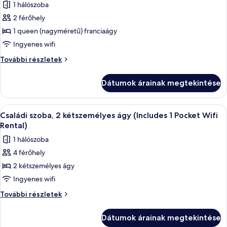
or
1 hálószoba
French
összes
French
Toast)]
2 férőhely
képének
Family
Toast)]
1 queen (nagyméretű) franciaágy
megtekintése:
Bunk
Family
további
Deluxe
Ingyenes wifi
Bunk
részletei
szoba,
Deluxe
További részletek
1
szoba,
1
queen
Dátumok árainak megtekintése
queen
(nagyméretű)
(nagyméretű)
franciaágy
franciaágy
A
Prémium ágynemű, széf a szobában, ír
3
(Includes
(Includes
Családi szoba, 2 kétszemélyes ágy (Includes 1 Pocket Wifi
következő
1
1
Rental)
Pocket
szoba
Pocket
1 hálószoba
WiFi
összes
WiFi
Rental)
4 férőhely
képének
további
Rental)
2 kétszemélyes ágy
megtekintése:
részletei
Családi
Ingyenes wifi
szoba,
Családi
További részletek
2
szoba,
2
kétszemélyes
Dátumok árainak megtekintése
kétszemélyes
ágy