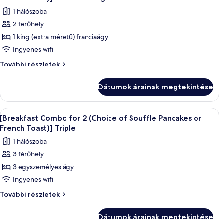
or
szoba
or
1 hálószoba
French
összes
French
Toast)]
2 férőhely
képének
Premium
Toast)]
1 king (extra méretű) franciaágy
megtekintése:
Queen
Premium
további
[Breakfast
Ingyenes wifi
Queen
részletei
Combo
[Breakfast
További részletek
for
Combo
for
2
Dátumok árainak megtekintése
2
(Choice
(Choice
of
of
A
Prémium ágynemű, széf a szobában, ír
3
Souffle
Souffle
[Breakfast Combo for 2 (Choice of Souffle Pancakes or
következő
Pancakes
Pancakes
French Toast)] Triple
or
szoba
or
1 hálószoba
French
összes
French
Toast)]
3 férőhely
képének
Premium
Toast)]
3 egyszemélyes ágy
megtekintése:
King
Premium
további
[Breakfast
Ingyenes wifi
King
részletei
Combo
[Breakfast
További részletek
for
Combo
for
2
Dátumok árainak megtekintése