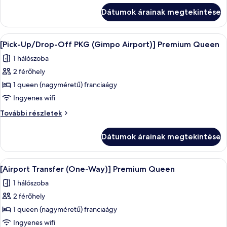
(One-
(One-
Dátumok árainak megtekintése
Way)]
Way)]
Deluxe
Deluxe
Family
A
Prémium ágynemű, széf a szobában, ír
Family
4
Twin
[Pick-Up/Drop-Off PKG (Gimpo Airport)] Premium Queen
következő
további
Twin
1 hálószoba
részletei
szoba
2 férőhely
összes
képének
1 queen (nagyméretű) franciaágy
megtekintése:
Ingyenes wifi
[Pick-
[Pick-
További részletek
Up/Drop-
Up/Drop-
Off
Off
Dátumok árainak megtekintése
PKG
PKG
(Gimpo
(Gimpo
Airport)]
A
Prémium ágynemű, széf a szobában, ír
Airport)]
4
Premium
[Airport Transfer (One-Way)] Premium Queen
következő
Queen
Premium
1 hálószoba
további
szoba
Queen
részletei
2 férőhely
összes
képének
1 queen (nagyméretű) franciaágy
megtekintése:
Ingyenes wifi