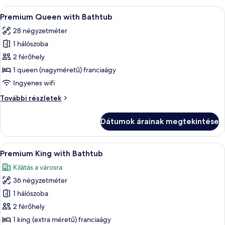
további
A
Egy szállodai szoba, amelyben egy nagy
4
részletei
Premium Queen with Bathtub
következő
28 négyzetméter
szoba
1 hálószoba
összes
képének
2 férőhely
megtekintése:
1 queen (nagyméretű) franciaágy
Premium
Ingyenes wifi
Queen
Premium
További részletek
with
Queen
Bathtub
with
Dátumok árainak megtekintése
Bathtub
további
részletei
A
Egy szállodai szoba, amelyben egy nagy 
3
Premium King with Bathtub
következő
Kilátás a városra
szoba
36 négyzetméter
összes
képének
1 hálószoba
megtekintése:
2 férőhely
Premium
1 king (extra méretű) franciaágy