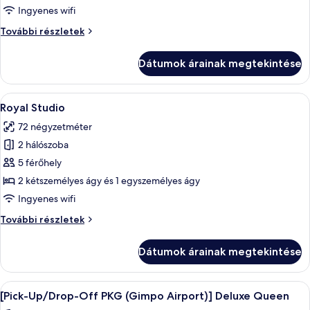
(IMPERIAL
Ingyenes wifi
STUDIO)
Szoba
További részletek
(IMPERIAL
STUDIO)
Dátumok árainak megtekintése
további
részletei
A
Prémium ágynemű, széf a szobában, ír
5
Royal Studio
következő
72 négyzetméter
szoba
2 hálószoba
összes
képének
5 férőhely
megtekintése:
2 kétszemélyes ágy és 1 egyszemélyes ágy
Royal
Ingyenes wifi
Studio
Royal
További részletek
Studio
további
Dátumok árainak megtekintése
részletei
A
Egy szállodai szoba, amelyben egy nagy 
4
[Pick-Up/Drop-Off PKG (Gimpo Airport)] Deluxe Queen
következő