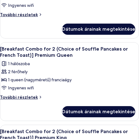
Deluxe
további
[Breakfast
Ingyenes wifi
Queen
részletei
Combo
[Breakfast
További részletek
for
Combo
for
2
Dátumok árainak megtekintése
2
(Choice
(Choice
of
of
A
Prémium ágynemű, széf a szobában, ír
4
Souffle
Souffle
[Breakfast Combo for 2 (Choice of Souffle Pancakes or
következő
Pancakes
Pancakes
French Toast)] Premium Queen
or
szoba
or
1 hálószoba
French
összes
French
Toast)]
2 férőhely
képének
Premium
Toast)]
1 queen (nagyméretű) franciaágy
megtekintése:
Family
Premium
Twin
[Breakfast
Ingyenes wifi
Family
további
Combo
[Breakfast
További részletek
Twin
részletei
for
Combo
for
2
Dátumok árainak megtekintése
2
(Choice
(Choice
of
of
A
Egy szállodai szoba, amelyben egy nagy 
3
Souffle
Souffle
[Breakfast Combo for 2 (Choice of Souffle Pancakes or
következő
Pancakes
Pancakes
French Toast)] Premium King