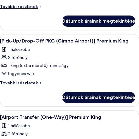
[Airport
[Airport
További részletek
Transfer
Transfer
(One-
(One-
Dátumok árainak megtekintése
Way)]
Way)]
Premium
Premium
Queen
A
Egy szállodai szoba, amelyben egy nagy 
Queen
3
további
[Pick-Up/Drop-Off PKG (Gimpo Airport)] Premium King
következő
részletei
1 hálószoba
szoba
2 férőhely
összes
képének
1 king (extra méretű) franciaágy
megtekintése:
Ingyenes wifi
[Pick-
[Pick-
További részletek
Up/Drop-
Up/Drop-
Off
Off
Dátumok árainak megtekintése
PKG
PKG
(Gimpo
(Gimpo
Airport)]
A
Egy szállodai szoba, amelyben egy nagy 
Airport)]
3
Premium
[Airport Transfer (One-Way)] Premium King
következő
King
Premium
1 hálószoba
további
szoba
King
részletei
2 férőhely
összes