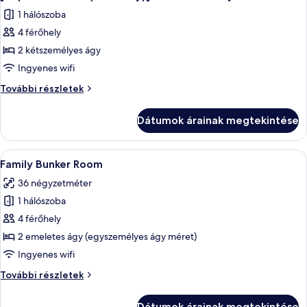
következő
Family
Family
1 hálószoba
Twin
szoba
Twin
további
4 férőhely
összes
részletei
képének
2 kétszemélyes ágy
megtekintése:
Ingyenes wifi
[Airport
[Airport
További részletek
Transfer
Transfer
(One-
(One-
Dátumok árainak megtekintése
Way)]
Way)]
Premium
Premium
Family
A
Prémium ágynemű, széf a szobában, ír
Family
5
Twin
Family Bunker Room
következő
további
Twin
36 négyzetméter
részletei
szoba
1 hálószoba
összes
képének
4 férőhely
megtekintése:
2 emeletes ágy (egyszemélyes ágy méret)
Family
Ingyenes wifi
Bunker
Family
További részletek
Room
Bunker
Room
Dátumok árainak megtekintése