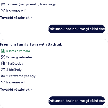
megtekintése:
1 queen (nagyméretű) franciaágy
Deluxe
Ingyenes wifi
Queen
Deluxe
További részletek
with
Queen
Bathtub
with
Dátumok árainak megtekintése
Bathtub
-
-
Bigger
Bigger
A
Egy szállodai szoba, amelyben egy nagy 
than
3
than
Premium Family Twin with Bathtub
következő
most
most
Kilátás a városra
in
szoba
in
Seoul
36 négyzetméter
összes
Seoul
további
képének
1 hálószoba
részletei
megtekintése:
4 férőhely
Premium
2 kétszemélyes ágy
Family
Ingyenes wifi
Twin
Premium
További részletek
with
Family
Bathtub
Twin
Dátumok árainak megtekintése
with
Bathtub