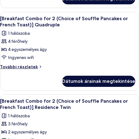
2
(Choice
(Choice
of
of
A
Prémium ágynemű, széf a szobában, ír
3
Souffle
Souffle
[Breakfast Combo for 2 (Choice of Souffle Pancakes or
következő
Pancakes
Pancakes
French Toast)] Quadruple
or
szoba
or
1 hálószoba
French
összes
French
Toast)]
4 férőhely
képének
Triple
Toast)]
4 egyszemélyes ágy
megtekintése:
további
Triple
részletei
[Breakfast
Ingyenes wifi
Combo
[Breakfast
További részletek
for
Combo
for
2
Dátumok árainak megtekintése
2
(Choice
(Choice
of
of
A
Egy szállodai szoba, amelyben egy nagy
4
Souffle
Souffle
[Breakfast Combo for 2 (Choice of Souffle Pancakes or
következő
Pancakes
Pancakes
French Toast)] Residence Twin
or
szoba
or
1 hálószoba
French
összes
French
Toast)]
3 férőhely
képének
Quadruple
Toast)]
2 egyszemélyes ágy
megtekintése:
további
Quadruple
részletei