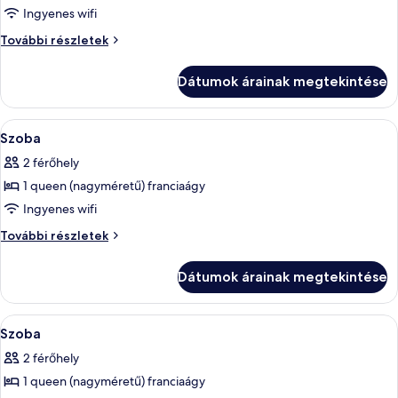
King
Ingyenes wifi
with
Premium
További részletek
Bathtub
King
with
Dátumok árainak megtekintése
Bathtub
további
részletei
A
Egy szállodai szoba, amelyben egy nagy á
4
Szoba
következő
2 férőhely
szoba
1 queen (nagyméretű) franciaágy
összes
képének
Ingyenes wifi
megtekintése:
Szoba
További részletek
Szoba
további
részletei
Dátumok árainak megtekintése
A
Egy szállodai szoba, amelyben egy nagy
4
Szoba
következő
2 férőhely
szoba
1 queen (nagyméretű) franciaágy
összes