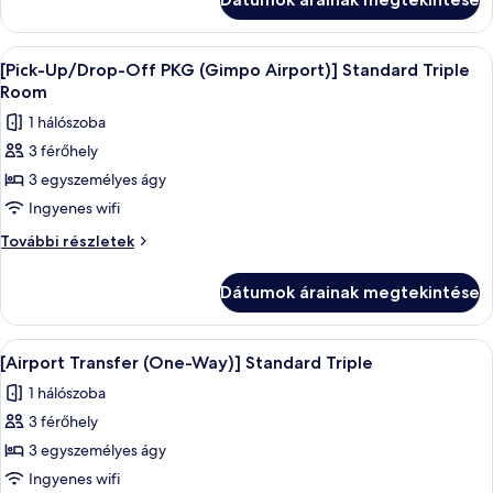
további
részletei
A
Prémium ágynemű, széf a szobában, ír
3
[Pick-Up/Drop-Off PKG (Gimpo Airport)] Standard Triple
következő
Room
szoba
1 hálószoba
összes
3 férőhely
képének
3 egyszemélyes ágy
megtekintése:
[Pick-
Ingyenes wifi
Up/Drop-
[Pick-
További részletek
Off
Up/Drop-
Off
PKG
Dátumok árainak megtekintése
PKG
(Gimpo
(Gimpo
Airport)]
Airport)]
A
Prémium ágynemű, széf a szobában, ír
3
Standard
Standard
[Airport Transfer (One-Way)] Standard Triple
következő
Triple
Triple
1 hálószoba
Room
szoba
Room
további
3 férőhely
összes
részletei
képének
3 egyszemélyes ágy
megtekintése:
Ingyenes wifi