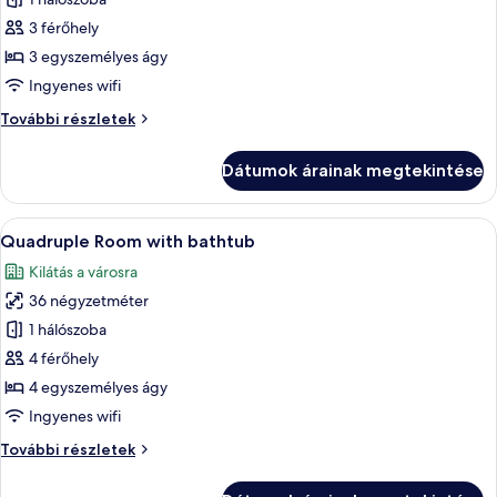
képének
megtekintése:
3 férőhely
Triple
3 egyszemélyes ágy
Room
Ingyenes wifi
with
Triple
További részletek
bathtub
Room
with
Dátumok árainak megtekintése
bathtub
további
részletei
A
Prémium ágynemű, széf a szobában, ír
3
Quadruple Room with bathtub
következő
Kilátás a városra
szoba
36 négyzetméter
összes
képének
1 hálószoba
megtekintése:
4 férőhely
Quadruple
4 egyszemélyes ágy
Room
Ingyenes wifi
with
Quadruple
További részletek
bathtub
Room
with