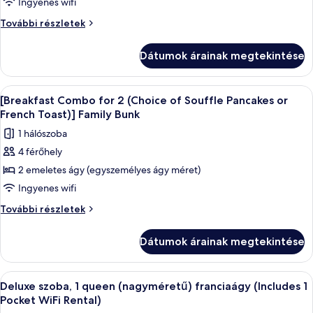
[Breakfast
Ingyenes wifi
Combo
[Breakfast
További részletek
for
Combo
for
2
Dátumok árainak megtekintése
2
(Choice
(Choice
of
of
A
Prémium ágynemű, széf a szobában, ír
5
Souffle
Souffle
[Breakfast Combo for 2 (Choice of Souffle Pancakes or
következő
Pancakes
Pancakes
French Toast)] Family Bunk
or
szoba
or
1 hálószoba
French
összes
French
Toast)]
4 férőhely
képének
Residence
Toast)]
2 emeletes ágy (egyszemélyes ágy méret)
megtekintése:
Twin
Residence
további
[Breakfast
Ingyenes wifi
Twin
részletei
Combo
[Breakfast
További részletek
for
Combo
for
2
Dátumok árainak megtekintése
2
(Choice
(Choice
of
of
A
Egy szállodai szoba, amelyben egy nagy 
4
Souffle
Souffle
Deluxe szoba, 1 queen (nagyméretű) franciaágy (Includes 1
következő
Pancakes
Pancakes
Pocket WiFi Rental)
or
szoba