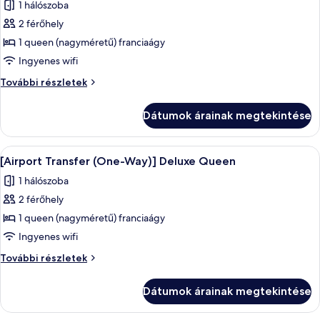
1 hálószoba
szoba
2 férőhely
összes
képének
1 queen (nagyméretű) franciaágy
megtekintése:
Ingyenes wifi
[Pick-
[Pick-
További részletek
Up/Drop-
Up/Drop-
Off
Off
Dátumok árainak megtekintése
PKG
PKG
(Gimpo
(Gimpo
Airport)]
A
Egy szállodai szoba, amelyben egy nagy 
Airport)]
4
Deluxe
[Airport Transfer (One-Way)] Deluxe Queen
következő
Queen
Deluxe
1 hálószoba
további
szoba
Queen
részletei
2 férőhely
összes
képének
1 queen (nagyméretű) franciaágy
megtekintése:
Ingyenes wifi
[Airport
[Airport
További részletek
Transfer
Transfer
(One-
(One-
Dátumok árainak megtekintése
Way)]
Way)]
Deluxe
Deluxe