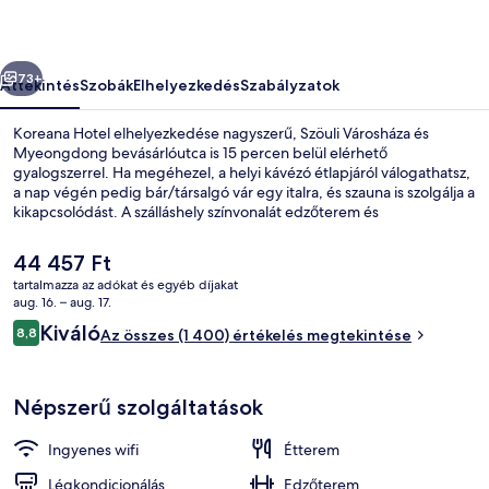
őző
Következő
73+
Áttekintés
Szobák
Elhelyezkedés
Szabályzatok
Koreana Hotel elhelyezkedése nagyszerű, Szöuli Városháza és
Myeongdong bevásárlóutca is 15 percen belül elérhető
gyalogszerrel. Ha megéhezel, a helyi kávézó étlapjáról válogathatsz,
a nap végén pedig bár/társalgó vár egy italra, és szauna is szolgálja a
kikapcsolódást. A szálláshely színvonalát edzőterem és
fitneszlétesítmény is emeli. Más utazók szeretik a szálláshely
elhelyezkedését a városnézés szempontjából és azért is, mert
A
44 457 Ft
gyalog is jól elérhető a tömegközlekedés: Gwanghwamun
jelenlegi
tartalmazza az adókat és egyéb díjakat
metróállomás 2 percre, City Hall metróállomás pedig 2 percre van.
ár
aug. 16. – aug. 17.
A szálláshely homlokzata – este/éjsza
44 457 Ft
Értékelések
Kiváló
8,8
Az összes (1 400) értékelés megtekintése
8,8 ennyiből: 10
Népszerű szolgáltatások
Ingyenes wifi
Étterem
Légkondicionálás
Edzőterem