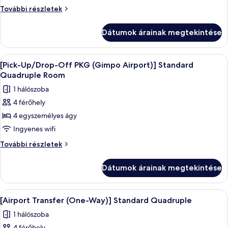
[Airport
[Airport
További részletek
Transfer
Transfer
(One-
(One-
Dátumok árainak megtekintése
Way)]
Way)]
Standard
Standard
Triple
A
Prémium ágynemű, széf a szobában, ír
Triple
3
további
[Pick-Up/Drop-Off PKG (Gimpo Airport)] Standard
következő
részletei
Quadruple Room
szoba
1 hálószoba
összes
4 férőhely
képének
4 egyszemélyes ágy
megtekintése:
[Pick-
Ingyenes wifi
Up/Drop-
[Pick-
További részletek
Off
Up/Drop-
Off
PKG
Dátumok árainak megtekintése
PKG
(Gimpo
(Gimpo
Airport)]
Airport)]
A
Prémium ágynemű, széf a szobában, ír
3
Standard
Standard
[Airport Transfer (One-Way)] Standard Quadruple
következő
Quadruple
Quadruple
1 hálószoba
Room
szoba
Room
további
4 férőhely