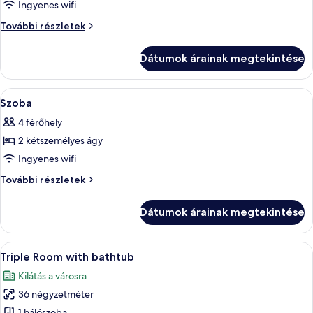
képének
Ingyenes wifi
megtekintése:
Szoba
További részletek
Szoba
további
részletei
Dátumok árainak megtekintése
A
Egy szállodai szoba két nagy ággyal, k
3
Szoba
következő
4 férőhely
szoba
2 kétszemélyes ágy
összes
képének
Ingyenes wifi
megtekintése:
Szoba
További részletek
Szoba
további
részletei
Dátumok árainak megtekintése
A
Prémium ágynemű, széf a szobában, ír
3
Triple Room with bathtub
következő
Kilátás a városra
szoba
36 négyzetméter
összes
1 hálószoba