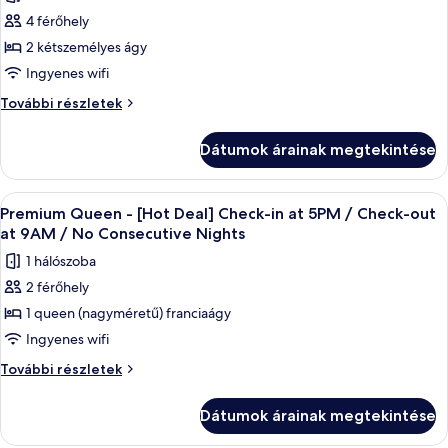
összes
Check-
out
4 férőhely
képének
at
out
2 kétszemélyes ágy
megtekintése:
9AM
at
/
Deluxe
Ingyenes wifi
9AM
No
Family
Deluxe
További részletek
/
Consecutive
Tiwn
Family
Nights
No
Tiwn
-
további
Dátumok árainak megtekintése
Consecutive
-
részletei
[Hot
Nights
[Hot
Deal]
Deal]
A
Prémium ágynemű, széf a szobában, ír
4
Check-
Check-
Premium Queen - [Hot Deal] Check-in at 5PM / Check-out
következő
in
in
at 9AM / No Consecutive Nights
at
szoba
at
1 hálószoba
5PM
összes
5PM
/
2 férőhely
képének
Check-
/
1 queen (nagyméretű) franciaágy
megtekintése:
out
Check-
at
Premium
Ingyenes wifi
out
9AM
Queen
Premium
További részletek
at
/
-
Queen
No
9AM
-
[Hot
Consecutive
Dátumok árainak megtekintése
/
[Hot
Nights
Deal]
No
Deal]
további