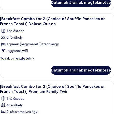
2
Dátumok árainak megtekintése
2
(Choice
(Choice
of
of
A
Egy szállodai szoba, amelyben egy nagy 
4
Souffle
Souffle
[Breakfast Combo for 2 (Choice of Souffle Pancakes or
következő
Pancakes
Pancakes
French Toast)] Deluxe Queen
or
szoba
or
1 hálószoba
French
összes
French
Toast)]
2 férőhely
képének
Deluxe
Toast)]
1 queen (nagyméretű) franciaágy
megtekintése:
Family
Deluxe
Twin
[Breakfast
Ingyenes wifi
Family
további
Combo
[Breakfast
További részletek
Twin
részletei
for
Combo
for
2
Dátumok árainak megtekintése
2
(Choice
(Choice
of
of
A
Egy szállodai szoba két nagy ággyal, vár
3
Souffle
Souffle
[Breakfast Combo for 2 (Choice of Souffle Pancakes or
következő
Pancakes
Pancakes
French Toast)] Premium Family Twin
or
szoba
or
1 hálószoba
French
összes
French
Toast)]
4 férőhely
képének
Deluxe
Toast)]
2 kétszemélyes ágy
megtekintése:
Queen