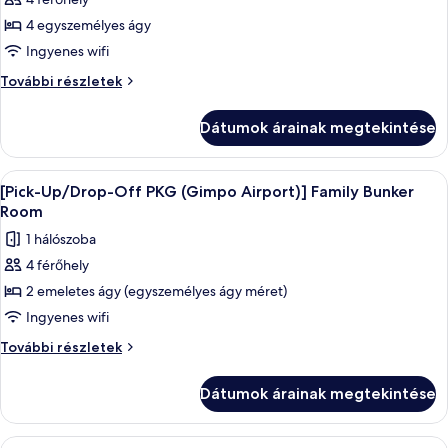
összes
részletei
képének
4 egyszemélyes ágy
megtekintése:
Ingyenes wifi
[Airport
[Airport
További részletek
Transfer
Transfer
(One-
(One-
Dátumok árainak megtekintése
Way)]
Way)]
Standard
Standard
Quadruple
A
Prémium ágynemű, széf a szobában, ír
Quadruple
5
további
[Pick-Up/Drop-Off PKG (Gimpo Airport)] Family Bunker
következő
részletei
Room
szoba
1 hálószoba
összes
4 férőhely
képének
2 emeletes ágy (egyszemélyes ágy méret)
megtekintése:
[Pick-
Ingyenes wifi
Up/Drop-
[Pick-
További részletek
Off
Up/Drop-
Off
PKG
Dátumok árainak megtekintése
PKG
(Gimpo
(Gimpo
Airport)]
Airport)]
A
Prémium ágynemű, széf a szobában, ír