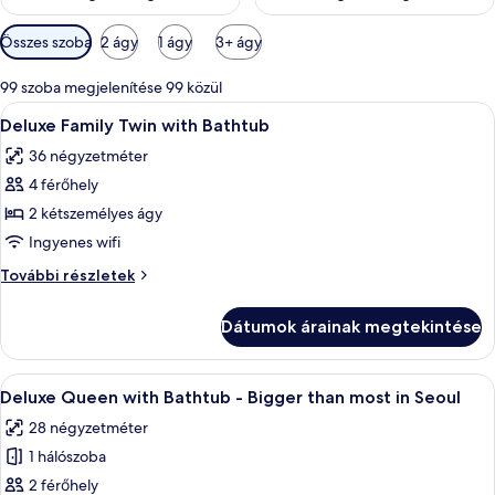
Szobákhoz
Összes szoba
2 ágy
1 ágy
3+ ágy
rendelkezésre
álló
99 szoba megjelenítése 99 közül
szűrők
A
Prémium ágynemű, széf a szobában, ír
3
Deluxe Family Twin with Bathtub
következő
36 négyzetméter
szoba
4 férőhely
összes
képének
2 kétszemélyes ágy
megtekintése:
Ingyenes wifi
Deluxe
Deluxe
További részletek
Family
Family
Twin
Twin
Dátumok árainak megtekintése
with
with
Bathtub
Bathtub
további
A
Egy szállodai szoba, amelyben egy nagy 
4
részletei
Deluxe Queen with Bathtub - Bigger than most in Seoul
következő
28 négyzetméter
szoba
1 hálószoba
összes
képének
2 férőhely