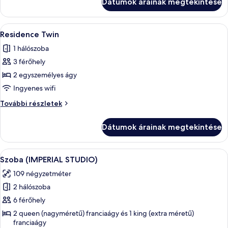
Dátumok árainak megtekintése
bathtub
további
részletei
A
Egy szállodai szoba, amelyben egy nagy
4
Residence Twin
következő
1 hálószoba
szoba
3 férőhely
összes
képének
2 egyszemélyes ágy
megtekintése:
Ingyenes wifi
Residence
Residence
További részletek
Twin
Twin
további
Dátumok árainak megtekintése
részletei
A
Prémium ágynemű, széf a szobában, ír
5
Szoba (IMPERIAL STUDIO)
következő
109 négyzetméter
szoba
2 hálószoba
összes
képének
6 férőhely
megtekintése:
2 queen (nagyméretű) franciaágy és 1 king (extra méretű)
franciaágy
Szoba