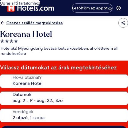
Ugrás a fő tartalomhoz
Letöltöm az appot
Összes szállás megtekintése
Koreana Hotel
4.0
csillagos
Hotel a(z) Myeongdong bevásárlóutca közelében, ahol étterem áll
szálláshely
rendelkezésre
Válassz dátumokat az árak megtekintéséhez
Hová utaznál?
Dátumok
Vendégek