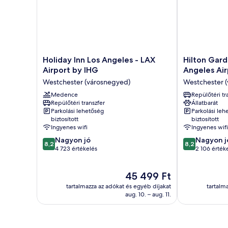
Holiday
Hilton
Holiday Inn Los Angeles - LAX
Hilton Gard
Inn
Garden
Airport by IHG
Angeles Air
Los
Inn
Westchester (városnegyed)
Westchester 
Angeles
LAX
-
Medence
Los
Repülőtéri tr
Repülőtéri transzfer
Állatbarát
LAX
Angeles
Parkolási lehetőség
Parkolási leh
Airport
Airport
biztosított
biztosított
by
Westchester
Ingyenes wifi
Ingyenes wifi
IHG
(városnegyed
8.2
8.2
Nagyon jó
Nagyon j
Westchester
8,2
8,2
ennyiből:
ennyiből:
4 723 értékelés
2 106 érték
(városnegyed)
10,
10,
Nagyon
Nagyon
Az
45 499 Ft
jó,
jó,
ár
4 723
2 106
tartalmazza az adókat és egyéb díjakat
tartalm
45 499 Ft
értékelés
értékelés
aug. 10. – aug. 11.