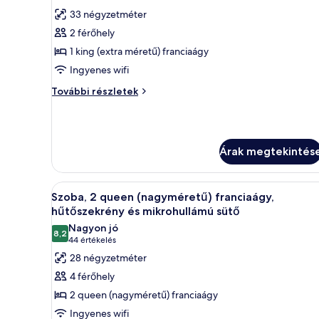
képének
értékelés)
33 négyzetméter
megtekintése:
2 férőhely
Szoba,
1 king (extra méretű) franciaágy
1
Ingyenes wifi
king
Szoba,
(extra
További részletek
1
méretű)
king
franciaágy,
(extra
akadálymentesített,
méretű)
Árak megtekintés
franciaágy,
fürdőkád
akadálymentesített,
fürdőkád
A
Egy szállodai szoba két ággyal, í
további
4
Szoba, 2 queen (nagyméretű) franciaágy,
következő
részletei
hűtőszekrény és mikrohullámú sütő
szoba
Nagyon jó
8,2
összes
10-ből 8,2
(44
44 értékelés
képének
értékelés)
28 négyzetméter
megtekintése:
4 férőhely
Szoba,
2 queen (nagyméretű) franciaágy
2
Ingyenes wifi