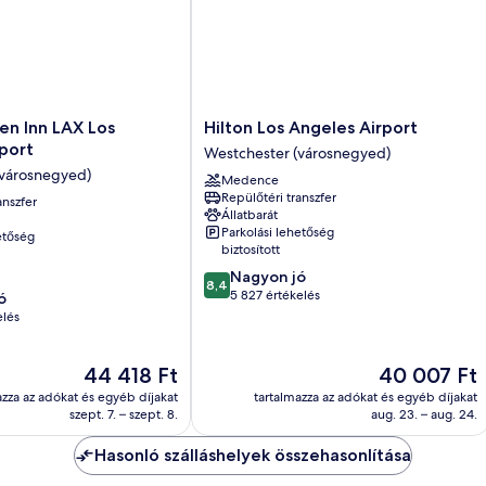
Hilton
en Inn LAX Los
Hilton Los Angeles Airport
Los
port
Westchester (városnegyed)
Angeles
(városnegyed)
Medence
Airport
Repülőtéri transzfer
anszfer
Westchester
Állatbarát
(városnegyed)
Parkolási lehetőség
etőség
biztosított
8.4
Nagyon jó
)
8,4
ennyiből:
5 827 értékelés
ó
10,
elés
Nagyon
jó,
Az
Az
44 418 Ft
40 007 Ft
5 827
ár
ár
értékelés
azza az adókat és egyéb díjakat
tartalmazza az adókat és egyéb díjakat
44 418 Ft
40 007 Ft
szept. 7. – szept. 8.
aug. 23. – aug. 24.
Hasonló szálláshelyek összehasonlítása