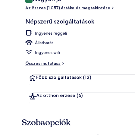
8,4 ennyiből: 10
Az összes (1 057) értékelés megtekintése
Recepció
Népszerű szolgáltatások
Ingyenes reggeli
Állatbarát
Ingyenes wifi
Összes mutatása
Főbb szolgáltatások
(12)
Az otthon érzése
(6)
Szobaopciók