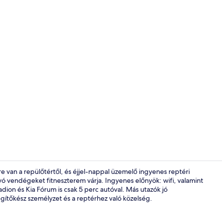
Kert
e van a repülőtértől, és éjjel-nappal üzemelő ingyenes reptéri
ágyó vendégeket fitneszterem várja. Ingyenes előnyök: wifi, valamint
dion és Kia Fórum is csak 5 perc autóval. Más utazók jó
Íróasztal, l
egítőkész személyzet és a reptérhez való közelség.