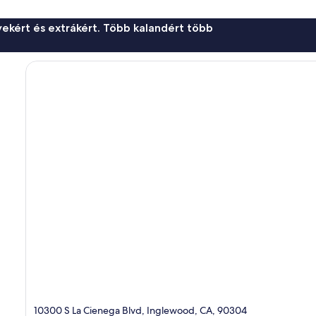
ekért és extrákért. Több kalandért több
10300 S La Cienega Blvd, Inglewood, CA, 90304