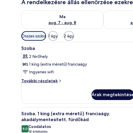
A rendelkezésre állás ellenőrzése ezekr
A ma esti rendelkezésre állás ellenőrzése: aug. 7 - au
A holnapi rend
Ma
aug. 7 - aug. 8
a
Szobákhoz
Összes szoba
1 ágy
2 ágy
rendelkezésre
A
Íróasztal, laptophoz jól haszn
álló
16
Szoba
következő
szűrők
2 férőhely
szoba
1 king (extra méretű) franciaágy
összes
képének
Ingyenes wifi
megtekintése:
Szoba
További részletek
Szoba
további
részletei
Árak megtekintés
A
Egy szállodai szoba, amelyben e
8
Szoba, 1 king (extra méretű) franciaágy,
következő
akadálymentesített, fürdőkád
szoba
Csodálatos
9,0
összes
10-ből 9,0
(18
18 értékelés