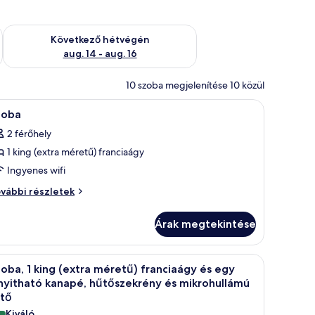
ellenőrzése: aug. 7 - aug. 9
A következő hétvégi rendelkezésre állás ellenőrzése: aug. 14 -
Következő hétvégén
aug. 14 - aug. 16
10 szoba megjelenítése 10 közül
munkafelület és vasaló/vasalódeszka
Egy modern szállodai szoba, melyben egy nagy 
8
zoba
övetkező
2 férőhely
zoba
1 king (extra méretű) franciaágy
sszes
épének
Ingyenes wifi
egtekintése:
oba
vábbi részletek
zoba
vábbi
szletei
Árak megtekintése
egy lámpával, valamint egy kilátással rendelkező ablak található.
 ágy, egy íróasztal egy síkképernyős televízióval, egy éjjeliszekrény egy lámp
Egy szállodai szoba, amelyben található egy ágy
6
oba, 1 king (extra méretű) franciaágy és egy
övetkező
nyitható kanapé, hűtőszekrény és mikrohullámú
zoba
ütő
sszes
Kiváló