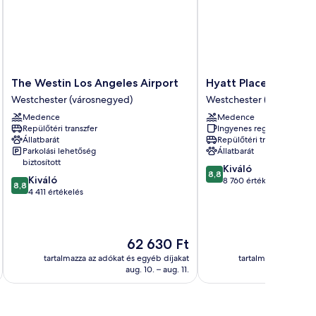
The
Hyatt
The Westin Los Angeles Airport
Hyatt Place LAX/Cen
Westin
Place
Westchester (városnegyed)
Westchester (városnegy
Los
LAX/Century
Medence
Medence
Angeles
Blvd
Repülőtéri transzfer
Ingyenes reggeli
Airport
Westchester
Állatbarát
Repülőtéri transzfer
Westchester
(városnegyed)
Parkolási lehetőség
Állatbarát
(városnegyed)
biztosított
8.8
Kiváló
8,8
8.8
Kiváló
ennyiből:
8 760 értékelés
8,8
ennyiből:
4 411 értékelés
10,
10,
Kiváló,
Kiváló,
8 760
4 411
értékelés
Az
62 630 Ft
értékelés
ár
tartalmazza az adókat és egyéb díjakat
tartalmazza az adóka
62 630 Ft
aug. 10. – aug. 11.