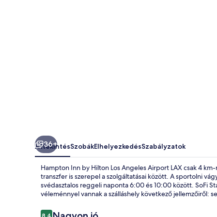
Angeles
Airport
LAX
képgalériája
36+
Áttekintés
Szobák
Elhelyezkedés
Szabályzatok
Hampton Inn by Hilton Los Angeles Airport LAX csak 4 km-r
transzfer is szerepel a szolgáltatásai között. A sportolni v
svédasztalos reggeli naponta 6:00 és 10:00 között. SoFi Sta
véleménnyel vannak a szálláshely következő jellemzőiről: s
Értékelések
Nagyon jó
8,4