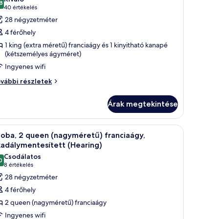
8
épének
10-ből 8,8
(40
40 értékelés
egtekintése:
értékelés)
28 négyzetméter
zoba,
4 férőhely
1 king (extra méretű) franciaágy és 1 kinyitható kanapé
ing
(kétszemélyes ágyméret)
extra
Ingyenes wifi
éretű)
oba,
vábbi részletek
ranciaágy
s
ng
Árak megtekintése
xtra
gy
retű)
inyitható
anciaágy
 mosdókagyló és zuhanyzó található.
Egy szállodai szoba két ággyal, íróasztallal és s
anapé,
4
zoba, 2 queen (nagyméretű) franciaágy,
övetkező
űtőszekrény
gy
kadálymentesített (Hearing)
nyitható
zoba
s
Csodálatos
napé,
0
sszes
ikrohullámú
10-ből 9,0
(8
8 értékelés
tőszekrény
épének
ütő
értékelés)
28 négyzetméter
egtekintése:
krohullámú
4 férőhely
tő
zoba,
2 queen (nagyméretű) franciaágy
vábbi
szletei
Ingyenes wifi