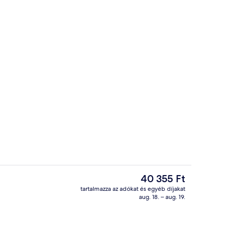
Íróasztal, laptophoz jól használható 
A
40 355 Ft
jelenlegi
tartalmazza az adókat és egyéb díjakat
ár
aug. 18. – aug. 19.
aptophoz jól használható munkafelület és vasaló/vasalódeszka
Recepció
40 355 Ft