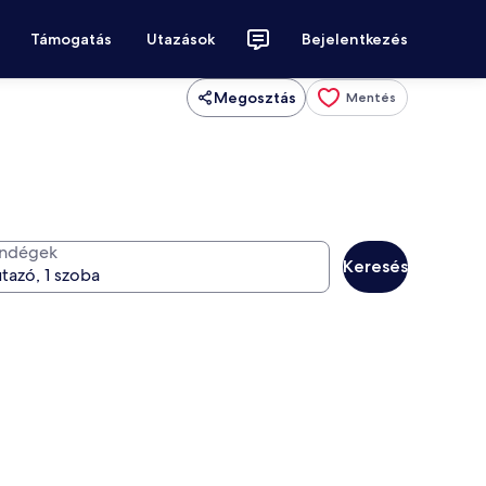
Támogatás
Utazások
Bejelentkezés
Megosztás
Mentés
ndégek
Keresés