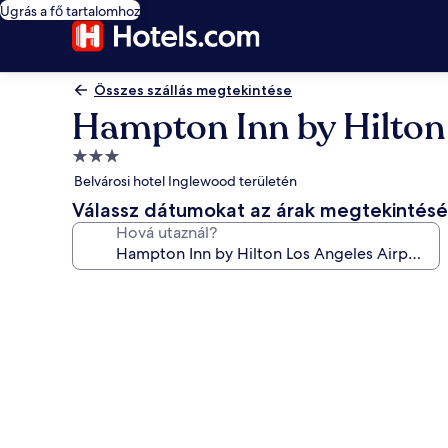
Ugrás a fő tartalomhoz
Összes szállás megtekintése
Hampton Inn by Hilton
3.0
csillagos
Belvárosi hotel Inglewood területén
szálláshely
Válassz dátumokat az árak megtekintés
Hová utaznál?
A(z)
Hampton
Inn
by
Hilton
Los