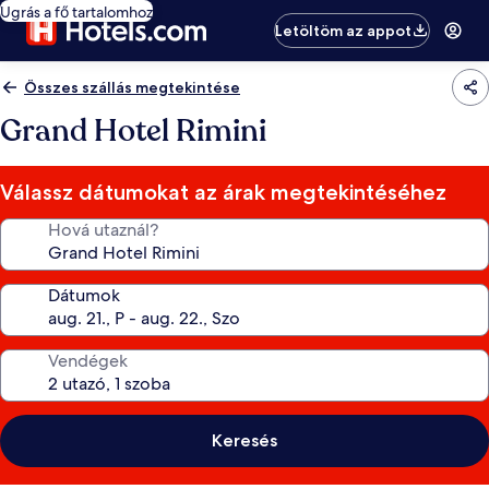
Ugrás a fő tartalomhoz
Letöltöm az appot
Összes szállás megtekintése
Grand Hotel Rimini
Válassz dátumokat az árak megtekintéséhez
Hová utaznál?
Dátumok
Vendégek
Keresés