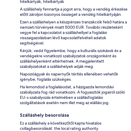
hitelkártyák, hitelkártyák
A szálláshely fennartja a jogot arra, hogy a vendég érkezése
előtt zároljon bizonyos összeget a vendég hitelkártyáján.
Ezen a szálláshelyen a készpénzes tranzakciók felső határa a
nemzeti törvények miatt 5000 EUR. További részletekért
vegye fel a kapcsolatot a szálláshellyel a foglalási
visszaigazolásban lévő kapcsolatfelvételi adatok
segítségével.
Kérjük, vedd figyelembe, hogy a kulturális szokások és a
vendégekre vonatkozó szabályzatok országonként és
szálláshelyenként eltérhetnek. A megjelenített
szabályzatokat a szálláshelyek adják meg.
Napozóágyak és napernyők térítés ellenében vehetők
igénybe; foglalás szükséges.
Ha lemondod a foglalásodat, a házigazda lemondási
szabályzata fog rád vonatkozni. A fogyasztók jogairól szóló
EU-s szabályozás értelmében a szállásfoglalási
szolgáltatások esetén nem illet meg az elállási jog.
Szálláshely besorolása
Ez a szálláshely a következőtől kapta hivatalos
csillagbesorolását: the local rating authority.