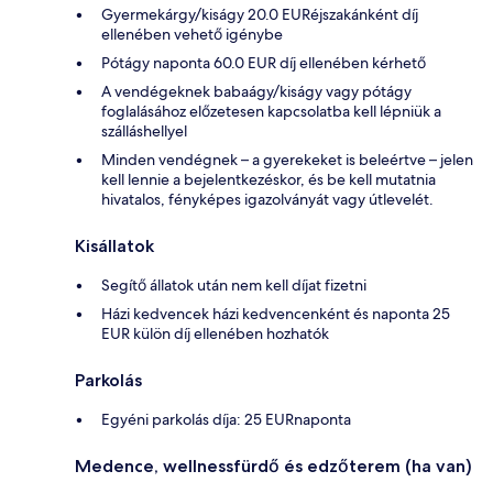
Gyermekárgy/kiságy 20.0 EURéjszakánként díj
ellenében vehető igénybe
Pótágy naponta 60.0 EUR díj ellenében kérhető
A vendégeknek babaágy/kiságy vagy pótágy
foglalásához előzetesen kapcsolatba kell lépniük a
szálláshellyel
Minden vendégnek – a gyerekeket is beleértve – jelen
kell lennie a bejelentkezéskor, és be kell mutatnia
hivatalos, fényképes igazolványát vagy útlevelét.
Kisállatok
Segítő állatok után nem kell díjat fizetni
Házi kedvencek házi kedvencenként és naponta 25
EUR külön díj ellenében hozhatók
Parkolás
Egyéni parkolás díja: 25 EURnaponta
Medence, wellnessfürdő és edzőterem (ha van)