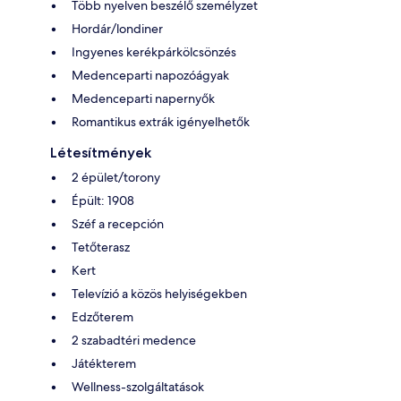
Több nyelven beszélő személyzet
Hordár/londiner
Ingyenes kerékpárkölcsönzés
Medenceparti napozóágyak
Medenceparti napernyők
Romantikus extrák igényelhetők
Létesítmények
2 épület/torony
Épült: 1908
Széf a recepción
Tetőterasz
Kert
Televízió a közös helyiségekben
Edzőterem
2 szabadtéri medence
Játékterem
Wellness-szolgáltatások