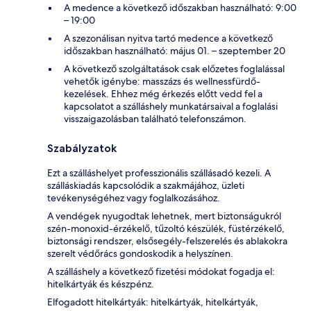
A medence a következő időszakban használható: 9:00
– 19:00
A szezonálisan nyitva tartó medence a következő
időszakban használható: május 01. – szeptember 20
A következő szolgáltatások csak előzetes foglalással
vehetők igénybe: masszázs és wellnessfürdő-
kezelések. Ehhez még érkezés előtt vedd fel a
kapcsolatot a szálláshely munkatársaival a foglalási
visszaigazolásban található telefonszámon.
Szabályzatok
Ezt a szálláshelyet professzionális szállásadó kezeli. A
szálláskiadás kapcsolódik a szakmájához, üzleti
tevékenységéhez vagy foglalkozásához.
A vendégek nyugodtak lehetnek, mert biztonságukról
szén-monoxid-érzékelő, tűzoltó készülék, füstérzékelő,
biztonsági rendszer, elsősegély-felszerelés és ablakokra
szerelt védőrács gondoskodik a helyszínen.
A szálláshely a következő fizetési módokat fogadja el:
hitelkártyák és készpénz.
Elfogadott hitelkártyák: hitelkártyák, hitelkártyák,