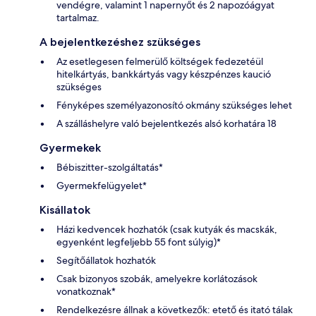
vendégre, valamint 1 napernyőt és 2 napozóágyat
tartalmaz.
A bejelentkezéshez szükséges
Az esetlegesen felmerülő költségek fedezetéül
hitelkártyás, bankkártyás vagy készpénzes kaució
szükséges
Fényképes személyazonosító okmány szükséges lehet
A szálláshelyre való bejelentkezés alsó korhatára 18
Gyermekek
Bébiszitter-szolgáltatás*
Gyermekfelügyelet*
Kisállatok
Házi kedvencek hozhatók (csak kutyák és macskák,
egyenként legfeljebb 55 font súlyig)*
Segítőállatok hozhatók
Csak bizonyos szobák, amelyekre korlátozások
vonatkoznak*
Rendelkezésre állnak a következők: etető és itató tálak