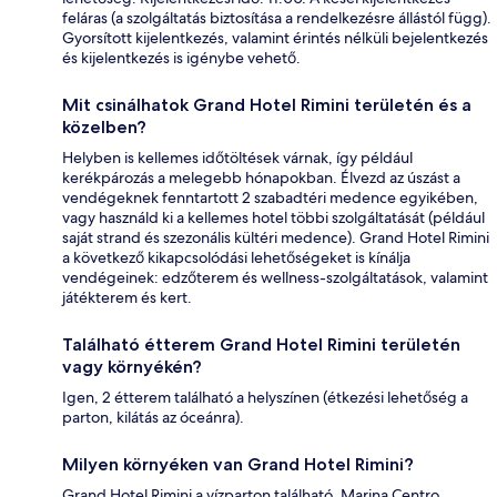
feláras (a szolgáltatás biztosítása a rendelkezésre állástól függ).
Gyorsított kijelentkezés, valamint érintés nélküli bejelentkezés
és kijelentkezés is igénybe vehető.
Mit csinálhatok Grand Hotel Rimini területén és a
közelben?
Helyben is kellemes időtöltések várnak, így például
kerékpározás a melegebb hónapokban. Élvezd az úszást a
vendégeknek fenntartott 2 szabadtéri medence egyikében,
vagy használd ki a kellemes hotel többi szolgáltatását (például
saját strand és szezonális kültéri medence). Grand Hotel Rimini
a következő kikapcsolódási lehetőségeket is kínálja
vendégeinek: edzőterem és wellness-szolgáltatások, valamint
játékterem és kert.
Található étterem Grand Hotel Rimini területén
vagy környékén?
Igen, 2 étterem található a helyszínen (étkezési lehetőség a
parton, kilátás az óceánra).
Milyen környéken van Grand Hotel Rimini?
Grand Hotel Rimini a vízparton található, Marina Centro