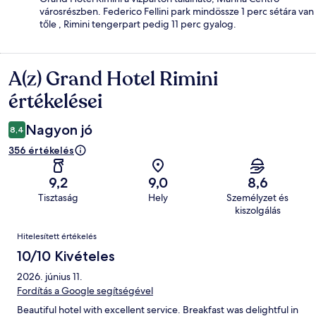
városrészben. Federico Fellini park mindössze 1 perc sétára van
tőle , Rimini tengerpart pedig 11 perc gyalog.
A(z) Grand Hotel Rimini
Értékelések
értékelései
Nagyon jó
8,4
356 értékelés
9,2
9,0
8,6
Tisztaság
Hely
Személyzet és
kiszolgálás
Értékelések
Hitelesített értékelés
10/10 Kivételes
2026. június 11.
Fordítás a Google segítségével
Beautiful hotel with excellent service. Breakfast was delightful in