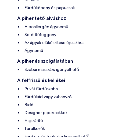
Fürdőköpeny és papucsok
A pihentető alváshoz
Hipoallergén ágynemű
Sötétítőfüggöny
Az ágyak előkészítése éjszakára
Ágynemű
A pihenés szolgálatában
Szobai masszázs igényelhető
A felfrissülés kellékei
Privát fürdőszoba
Fürdőkád vagy zuhanyzó
Bidé
Designer piperecikkek
Hajszárító
Törölközők
Fogkefe és fogkrém (igényelhető)