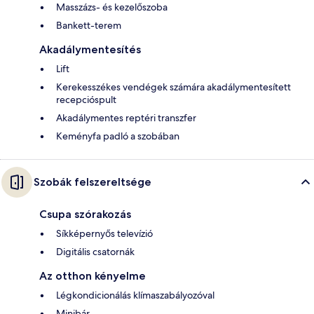
Masszázs- és kezelőszoba
Bankett-terem
Akadálymentesítés
Lift
Kerekesszékes vendégek számára akadálymentesített
recepcióspult
Akadálymentes reptéri transzfer
Keményfa padló a szobában
Szobák felszereltsége
Csupa szórakozás
Síkképernyős televízió
Digitális csatornák
Az otthon kényelme
Légkondicionálás klímaszabályozóval
Minibár