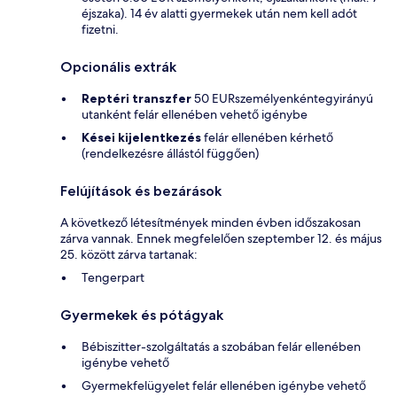
éjszaka). 14 év alatti gyermekek után nem kell adót
fizetni.
Opcionális extrák
Reptéri transzfer
50 EURszemélyenkéntegyirányú
utanként felár ellenében vehető igénybe
Kései kijelentkezés
felár ellenében kérhető
(rendelkezésre állástól függően)
Felújítások és bezárások
A következő létesítmények minden évben időszakosan
zárva vannak. Ennek megfelelően szeptember 12. és május
25. között zárva tartanak:
Tengerpart
Gyermekek és pótágyak
Bébiszitter-szolgáltatás a szobában felár ellenében
igénybe vehető
Gyermekfelügyelet felár ellenében igénybe vehető