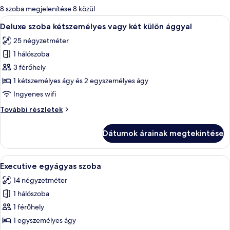
álló
8 szoba megjelenítése 8 közül
szűrők
A
Egy hálószoba, amelyben van egy ágy, 
19
Deluxe szoba kétszemélyes vagy két külön ággyal
következő
25 négyzetméter
szoba
1 hálószoba
összes
képének
3 férőhely
megtekintése:
1 kétszemélyes ágy és 2 egyszemélyes ágy
Deluxe
Ingyenes wifi
szoba
Deluxe
További részletek
kétszemélyes
szoba
vagy
kétszemélyes
Dátumok árainak megtekintése
vagy
két
két
külön
külön
A
Egy szállodai szoba, amelyben egy nagy
ággyal
5
ággyal
Executive egyágyas szoba
következő
további
14 négyzetméter
részletei
szoba
1 hálószoba
összes
képének
1 férőhely
megtekintése:
1 egyszemélyes ágy