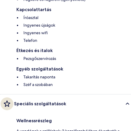
Kapcsolattartás
Íróasztal
Ingyenes újságok
Ingyenes wifi
Telefon
Étkezés és italok
Pezsgőszervírozás
Egyéb szolgáltatások
Takarítás naponta
Széf a szobában
Speciális szolgáltatások
Wellnessrészleg
A vendégek a szálláshely 2 kezelőszobájában élvezhetik a