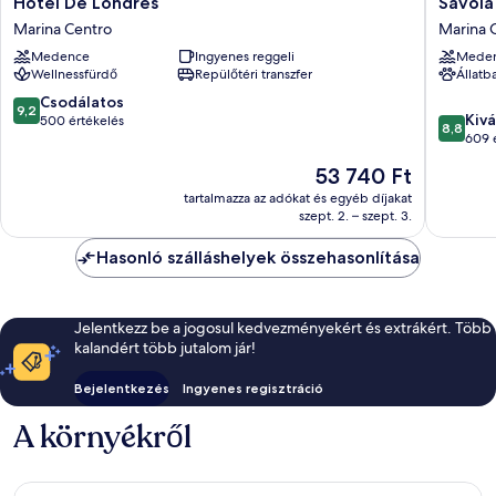
Hotel
Savoia
Hotel De Londres
Savoia
De
Hotel
Marina Centro
Marina 
Londres
Rimini
Medence
Ingyenes reggeli
Mede
Marina
Marina
Wellnessfürdő
Repülőtéri transzfer
Állatb
Centro
Centro
9.2
Csodálatos
9,2
8.8
Kivá
ennyiből:
500 értékelés
8,8
ennyiből
609 
10,
10,
Csodálatos,
Az
53 740 Ft
Kiváló,
500
ár
609
tartalmazza az adókat és egyéb díjakat
értékelés
53 740 Ft
szept. 2. – szept. 3.
értékelé
Hasonló szálláshelyek összehasonlítása
Jelentkezz be a jogosul kedvezményekért és extrákért. Több
kalandért több jutalom jár!
Bejelentkezés
Ingyenes regisztráció
A környékről