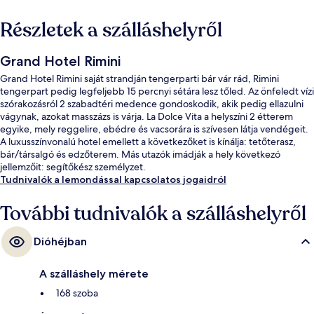
Részletek a szálláshelyről
Grand Hotel Rimini
Grand Hotel Rimini saját strandján tengerparti bár vár rád, Rimini
tengerpart pedig legfeljebb 15 percnyi sétára lesz tőled. Az önfeledt vízi
szórakozásról 2 szabadtéri medence gondoskodik, akik pedig ellazulni
vágynak, azokat masszázs is várja. La Dolce Vita a helyszíni 2 étterem
egyike, mely reggelire, ebédre és vacsorára is szívesen látja vendégeit.
A luxusszínvonalú hotel emellett a következőket is kínálja: tetőterasz,
bár/társalgó és edzőterem. Más utazók imádják a hely következó
jellemzőit: segítőkész személyzet.
Tudnivalók a lemondással kapcsolatos jogaidról
További tudnivalók a szálláshelyről
Dióhéjban
A szálláshely mérete
168 szoba