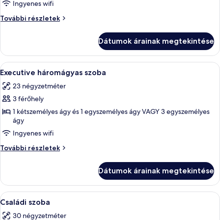
Executive
Ingyenes wifi
egyágyas
Executive
További részletek
szoba
egyágyas
szoba
Dátumok árainak megtekintése
további
részletei
A
Egy szállodai szoba, amelyben egy nagy
5
Executive háromágyas szoba
következő
23 négyzetméter
szoba
3 férőhely
összes
képének
1 kétszemélyes ágy és 1 egyszemélyes ágy VAGY 3 egyszemélyes
ágy
megtekintése:
Ingyenes wifi
Executive
háromágyas
Executive
További részletek
szoba
háromágyas
szoba
Dátumok árainak megtekintése
további
részletei
A
Egy hálószoba, amelyben egy nagy ágy,
5
Családi szoba
következő
30 négyzetméter
szoba