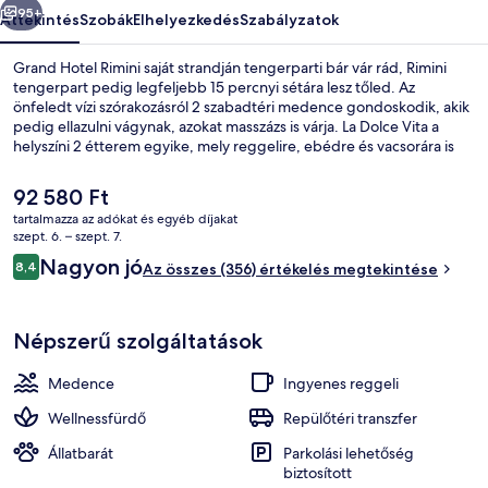
95+
Áttekintés
Szobák
Elhelyezkedés
Szabályzatok
Grand Hotel Rimini saját strandján tengerparti bár vár rád, Rimini
tengerpart pedig legfeljebb 15 percnyi sétára lesz tőled. Az
önfeledt vízi szórakozásról 2 szabadtéri medence gondoskodik, akik
pedig ellazulni vágynak, azokat masszázs is várja. La Dolce Vita a
helyszíni 2 étterem egyike, mely reggelire, ebédre és vacsorára is
szívesen látja vendégeit. A luxusszínvonalú hotel emellett a
következőket is kínálja: tetőterasz, bár/társalgó és edzőterem. Más
A
92 580 Ft
utazók imádják a hely következó jellemzőit: segítőkész személyzet.
jelenlegi
tartalmazza az adókat és egyéb díjakat
ár
szept. 6. – szept. 7.
Külső rész - részletek
92 580 Ft
Értékelések
Nagyon jó
8,4
Az összes (356) értékelés megtekintése
8,4 ennyiből: 10
Népszerű szolgáltatások
Medence
Ingyenes reggeli
Wellnessfürdő
Repülőtéri transzfer
Állatbarát
Parkolási lehetőség
biztosított