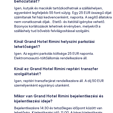
behozatalát?
Igen, kutyák és macskák tartózkodhatnak a szálláshelyen,
egyenként legfeljebb 55 font súlyig. Egy 25 EUR összegű díjat
számítanak fel házi kedvencenként, naponta. A segítő állatokra
nem vonatkoznak díjak.. Etető- és itatótál igénybe vehető.
Bizonyos korlátozások lehetnek érvényben, melyekről a
szálláshely tud bővebb felvilágosítással szolgálni.
Kínál Grand Hotel Rimini helyszíni parkolási
lehetőséget?
Igen. Az egyéni parkolás költsége 25 EUR naponta.
Elektromosautó-töltőállomás rendelkezésre áll.
Kínál ez Grand Hotel Rimini reptéri transzfer
szolgáltatást?
Igen, reptéri transzferjárat rendelkezésre áll. A díj 50 EUR
személyenként egyirányú utanként.
Mikor van Grand Hotel Rimini bejelentkezési és
kijelentkezési ideje?
Bejelentkezésre 14:30 és tetszőleges időpont között van
lehetőség. Kijelentkezési idő: 11:00. A kései kijelentkezés