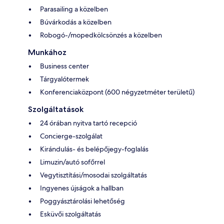
Parasailing a közelben
Búvárkodás a közelben
Robogó-/mopedkölcsönzés a közelben
Munkához
Business center
Tárgyalótermek
Konferenciaközpont (600 négyzetméter területű)
Szolgáltatások
24 órában nyitva tartó recepció
Concierge-szolgálat
Kirándulás- és belépőjegy-foglalás
Limuzin/autó sofőrrel
Vegytisztítási/mosodai szolgáltatás
Ingyenes újságok a hallban
Poggyásztárolási lehetőség
Esküvői szolgáltatás