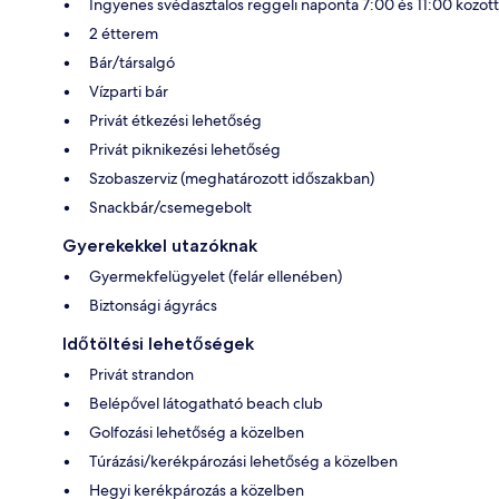
Ingyenes svédasztalos reggeli naponta 7:00 és 11:00 között
2 étterem
Bár/társalgó
Vízparti bár
Privát étkezési lehetőség
Privát piknikezési lehetőség
Szobaszerviz (meghatározott időszakban)
Snackbár/csemegebolt
Gyerekekkel utazóknak
Gyermekfelügyelet (felár ellenében)
Biztonsági ágyrács
Időtöltési lehetőségek
Privát strandon
Belépővel látogatható beach club
Golfozási lehetőség a közelben
Túrázási/kerékpározási lehetőség a közelben
Hegyi kerékpározás a közelben