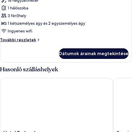
18 négyzetméter
szoba
1 hálószoba
összes
képének
3 férőhely
megtekintése:
1 kétszemélyes ágy és 2 egyszemélyes ágy
Executive
Ingyenes wifi
szoba
Executive
További részletek
kétszemélyes
szoba
vagy
kétszemélyes
Dátumok árainak megtekintése
vagy
két
két
külön
külön
Hasonló szálláshelyek
ággyal
ággyal
további
Hotel De Londres
Savoia H
részletei