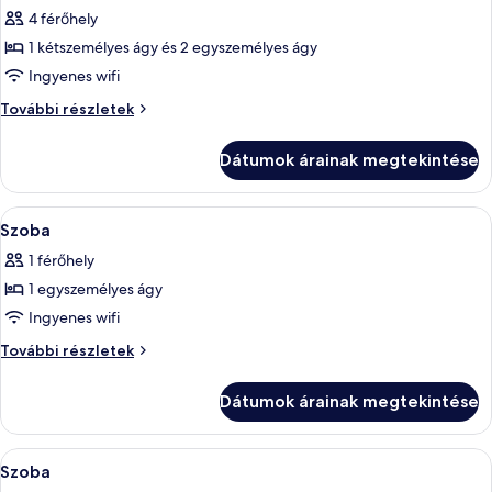
4 férőhely
összes
képének
1 kétszemélyes ágy és 2 egyszemélyes ágy
megtekintése:
Ingyenes wifi
Családi
Családi
További részletek
szoba
szoba
további
Dátumok árainak megtekintése
részletei
A
Hipoallergén ágynemű, minibár, széf a
2
Szoba
következő
1 férőhely
szoba
1 egyszemélyes ágy
összes
képének
Ingyenes wifi
megtekintése:
Szoba
További részletek
Szoba
további
részletei
Dátumok árainak megtekintése
A
Hipoallergén ágynemű, minibár, széf a
6
Szoba
következő