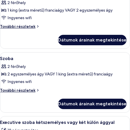
2 férőhely
szoba
1 king (extra méretű) franciaágy VAGY 2 egyszemélyes ágy
összes
képének
Ingyenes wifi
megtekintése:
Szoba
További részletek
Szoba
további
részletei
Dátumok árainak megtekintése
A
Hipoallergén ágynemű, minibár, széf a
6
Szoba
következő
2 férőhely
szoba
2 egyszemélyes ágy VAGY 1 king (extra méretű) franciaágy
összes
képének
Ingyenes wifi
megtekintése:
Szoba
További részletek
Szoba
további
részletei
Dátumok árainak megtekintése
A
Egy szállodai szoba, amelyben egy nagy
11
Executive szoba kétszemélyes vagy két külön ággyal
következő