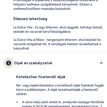
helyszíni wellness-szolgáltatások kényelmét. Ebben a
wellnessfürdőben masszázs biztosított.
Étkezési lehetőség
La Dolce Vita - Ez egy étterem, ahol reggelit, hétvégi tízórait,
ebédet és vacsorát kerül felszolgálásra.
La Dolce Vita al Mare - tengerparti étterem, ahol ebédet és
vacsorát szolgálnak fel. A vendégek italokat rendelhetnek a
bárpultnál.
Díjak és szabályzatok
Kötelezően fizetendő díjak
Be- vagy kijelentkezéskor a következő díjak fizetését fogják
kérni a szálláshelyen. A díjak tartalmazhatják a fizetendő
adókat:
A város helyi adót vetett ki, amelynek összege felnőttek
esetén 5.00 EUR személyenként, éjszakánként (max. 7