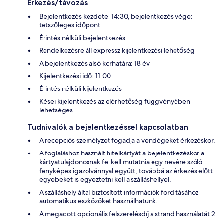
Érkezés/távozás
Bejelentkezés kezdete: 14:30, bejelentkezés vége:
tetszőleges időpont
Érintés nélküli bejelentkezés
Rendelkezésre áll expressz kijelentkezési lehetőség
A bejelentkezés alsó korhatára: 18 év
Kijelentkezési idő: 11:00
Érintés nélküli kijelentkezés
Kései kijelentkezés az elérhetőség függvényében
lehetséges
Tudnivalók a bejelentkezéssel kapcsolatban
A recepciós személyzet fogadja a vendégeket érkezéskor.
A foglaláshoz használt hitelkártyát a bejelentkezéskor a
kártyatulajdonosnak fel kell mutatnia egy nevére szóló
fényképes igazolvánnyal együtt, továbbá az érkezés előtt
egyebeket is egyeztetni kell a szálláshellyel.
A szálláshely által biztosított információk fordításához
automatikus eszközöket használhatunk.
A megadott opcionális felszerelésdíj a strand használatát 2