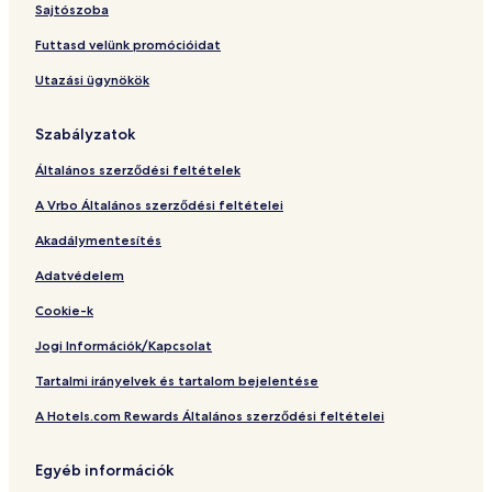
O
i
l
r
H
Sajtószoba
n
v
u
t
o
l
e
s
m
t
Futtasd velünk promócióidat
y
i
e
e
Utazási ügynökök
v
n
l
e
t
s
Szabályzatok
Általános szerződési feltételek
A Vrbo Általános szerződési feltételei
Akadálymentesítés
Adatvédelem
Cookie-k
Jogi Információk/Kapcsolat
Tartalmi irányelvek és tartalom bejelentése
A Hotels.com Rewards Általános szerződési feltételei
Egyéb információk