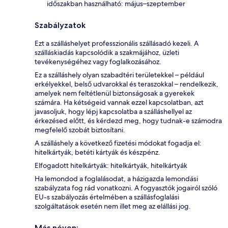
időszakban használható: május–szeptember
Szabályzatok
Ezt a szálláshelyet professzionális szállásadó kezeli. A
szálláskiadás kapcsolódik a szakmájához, üzleti
tevékenységéhez vagy foglalkozásához.
Ez a szálláshely olyan szabadtéri területekkel – például
erkélyekkel, belső udvarokkal és teraszokkal – rendelkezik,
amelyek nem feltétlenül biztonságosak a gyerekek
számára. Ha kétségeid vannak ezzel kapcsolatban, azt
javasoljuk, hogy lépj kapcsolatba a szálláshellyel az
érkezésed előtt, és kérdezd meg, hogy tudnak-e számodra
megfelelő szobát biztosítani.
A szálláshely a következő fizetési módokat fogadja el:
hitelkártyák, betéti kártyák és készpénz.
Elfogadott hitelkártyák: hitelkártyák, hitelkártyák
Ha lemondod a foglalásodat, a házigazda lemondási
szabályzata fog rád vonatkozni. A fogyasztók jogairól szóló
EU-s szabályozás értelmében a szállásfoglalási
szolgáltatások esetén nem illet meg az elállási jog.
Más néven: