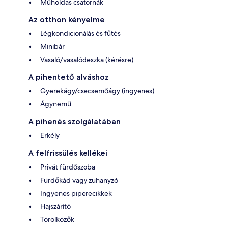
Műholdas csatornák
Az otthon kényelme
Légkondicionálás és fűtés
Minibár
Vasaló/vasalódeszka (kérésre)
A pihentető alváshoz
Gyerekágy/csecsemőágy (ingyenes)
Ágynemű
A pihenés szolgálatában
Erkély
A felfrissülés kellékei
Privát fürdőszoba
Fürdőkád vagy zuhanyzó
Ingyenes piperecikkek
Hajszárító
Törölközők