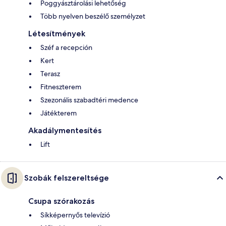
Poggyásztárolási lehetőség
Több nyelven beszélő személyzet
Létesítmények
Széf a recepción
Kert
Terasz
Fitneszterem
Szezonális szabadtéri medence
Játékterem
Akadálymentesítés
Lift
Szobák felszereltsége
Csupa szórakozás
Síkképernyős televízió