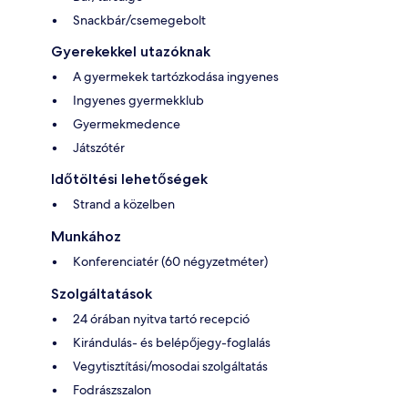
Snackbár/csemegebolt
Gyerekekkel utazóknak
A gyermekek tartózkodása ingyenes
Ingyenes gyermekklub
Gyermekmedence
Játszótér
Időtöltési lehetőségek
Strand a közelben
Munkához
Konferenciatér (60 négyzetméter)
Szolgáltatások
24 órában nyitva tartó recepció
Kirándulás- és belépőjegy-foglalás
Vegytisztítási/mosodai szolgáltatás
Fodrászszalon