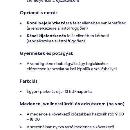
személyenként, éjszakánként
Opcionális extrák
Korai bejelentkezésre
felár ellenében van lehetőség
(a rendelkezésre állástól függően)
Kései kijelentkezés
felár ellenében kérhető
(rendelkezésre állástól függően)
Gyermekek és pótágyak
A vendégeknek babaágy/kiságy foglalásához
előzetesen kapcsolatba kell lépniük a szálláshellyel
Parkolás
Egyéni parkolás díja: 13 EURnaponta
Medence, wellnessfürdő és edzőterem (ha van)
A medence a következő időszakban használható: 9:00
– 18:00
A szezonálisan nyitva tartó medence a következő