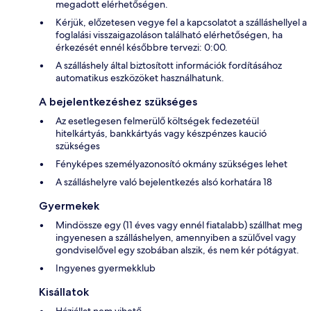
megadott elérhetőségen.
Kérjük, előzetesen vegye fel a kapcsolatot a szálláshellyel a
foglalási visszaigazoláson található elérhetőségen, ha
érkezését ennél későbbre tervezi: 0:00.
A szálláshely által biztosított információk fordításához
automatikus eszközöket használhatunk.
A bejelentkezéshez szükséges
Az esetlegesen felmerülő költségek fedezetéül
hitelkártyás, bankkártyás vagy készpénzes kaució
szükséges
Fényképes személyazonosító okmány szükséges lehet
A szálláshelyre való bejelentkezés alsó korhatára 18
Gyermekek
Mindössze egy (11 éves vagy ennél fiatalabb) szállhat meg
ingyenesen a szálláshelyen, amennyiben a szülővel vagy
gondviselővel egy szobában alszik, és nem kér pótágyat.
Ingyenes gyermekklub
Kisállatok