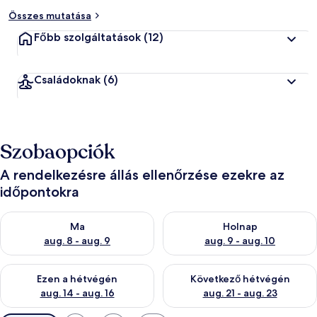
Összes mutatása
Főbb szolgáltatások
(12)
Családoknak
(6)
Szobaopciók
A rendelkezésre állás ellenőrzése ezekre az
időpontokra
A ma esti rendelkezésre állás ellenőrzése: aug. 8 - aug. 9
A holnapi rendelkezésre állás e
Ma
Holnap
aug. 8 - aug. 9
aug. 9 - aug. 10
A mostani hétvégi rendelkezésre állás ellenőrzése: aug. 14 - au
A következő hétvégi rendelkezé
Ezen a hétvégén
Következő hétvégén
aug. 14 - aug. 16
aug. 21 - aug. 23