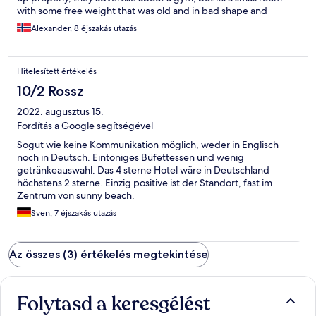
with some free weight that was old and in bad shape and
dangerous, the food was okey but was little variety. But the staff
Alexander, 8 éjszakás utazás
itself was good and helpful, locations was super. Was not allot
for kids to do there, the pool was also good.
Hitelesített értékelés
10/2 Rossz
2022. augusztus 15.
Fordítás a Google segítségével
Sogut wie keine Kommunikation möglich, weder in Englisch
noch in Deutsch. Eintöniges Büfettessen und wenig
getränkeauswahl. Das 4 sterne Hotel wäre in Deutschland
höchstens 2 sterne. Einzig positive ist der Standort, fast im
Zentrum von sunny beach.
Sven, 7 éjszakás utazás
Az összes (3) értékelés megtekintése
Folytasd a keresgélést