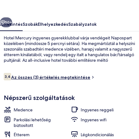
őző
Következő
50+
Áttekintés
Szobák
Elhelyezkedés
Szabályzatok
Hotel Mercury ingyenes gyerekklubbal várja vendégeit Napospart
közelében (mindössze 5 percnyi sétára). Ha megmártóztál a helyszíni
szezonális szabadtéri medence vizében, harapj valamit a nagyszerű
étterem kínálatából, vagy rendelj egy italt a hangulatos bár/társalgó
pultjánál. Az all-inclusive hotel további említésre méltó
szolgáltatásai: fitneszlétesítmény, gyermekmedence és snack
bár/delikát.
Értékelések
3,4
Az összes (3) értékelés megtekintése
3,4 ennyiből: 10
Szezonális szabadtéri medence
Népszerű szolgáltatások
Medence
Ingyenes reggeli
Parkolási lehetőség
Ingyenes wifi
biztosított
Étterem
Légkondicionálás