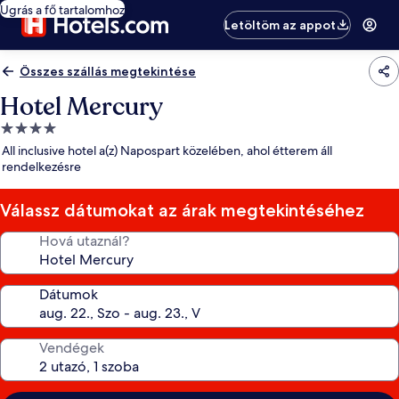
Ugrás a fő tartalomhoz
Letöltöm az appot
Összes szállás megtekintése
Hotel Mercury
4.0
csillagos
All inclusive hotel a(z) Napospart közelében, ahol étterem áll
szálláshely
rendelkezésre
Válassz dátumokat az árak megtekintéséhez
Hová utaznál?
Dátumok
Vendégek