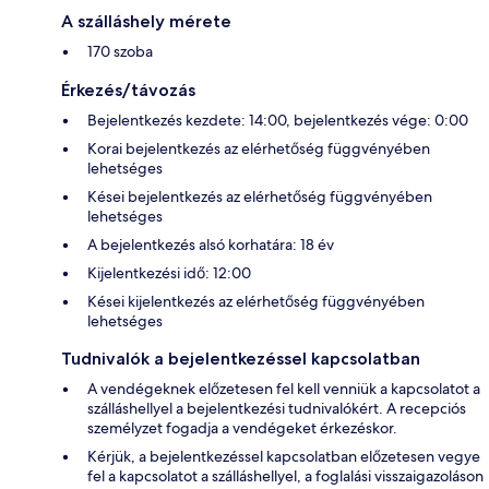
A szálláshely mérete
170 szoba
Érkezés/távozás
Bejelentkezés kezdete: 14:00, bejelentkezés vége: 0:00
Korai bejelentkezés az elérhetőség függvényében
lehetséges
Kései bejelentkezés az elérhetőség függvényében
lehetséges
A bejelentkezés alsó korhatára: 18 év
Kijelentkezési idő: 12:00
Kései kijelentkezés az elérhetőség függvényében
lehetséges
Tudnivalók a bejelentkezéssel kapcsolatban
A vendégeknek előzetesen fel kell venniük a kapcsolatot a
szálláshellyel a bejelentkezési tudnivalókért. A recepciós
személyzet fogadja a vendégeket érkezéskor.
Kérjük, a bejelentkezéssel kapcsolatban előzetesen vegye
fel a kapcsolatot a szálláshellyel, a foglalási visszaigazoláson