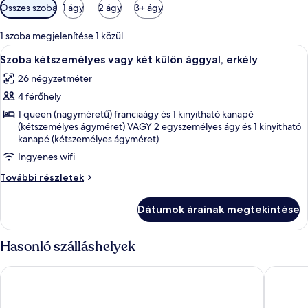
Szobákhoz
Összes szoba
1 ágy
2 ágy
3+ ágy
rendelkezésre
álló
1 szoba megjelenítése 1 közül
szűrők
A
Egy szállodai szoba, amelyben fából kés
4
Szoba kétszemélyes vagy két külön ággyal, erkély
következő
26 négyzetméter
szoba
4 férőhely
összes
képének
1 queen (nagyméretű) franciaágy és 1 kinyitható kanapé
(kétszemélyes ágyméret) VAGY 2 egyszemélyes ágy és 1 kinyitható
megtekintése:
kanapé (kétszemélyes ágyméret)
Szoba
Ingyenes wifi
kétszemélyes
vagy
Szoba
További részletek
kétszemélyes
két
vagy
külön
Dátumok árainak megtekintése
két
ággyal,
külön
ággyal,
erkély
Hasonló szálláshelyek
erkély
további
Smartline Meridian Hotel
Hotel Po
részletei