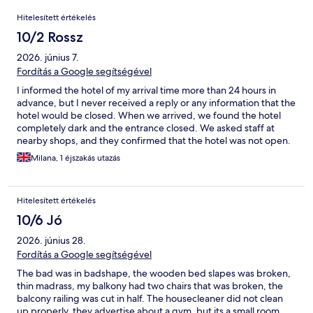
Értékelések
Hitelesített értékelés
10/2 Rossz
2026. június 7.
Fordítás a Google segítségével
I informed the hotel of my arrival time more than 24 hours in
advance, but I never received a reply or any information that the
hotel would be closed. When we arrived, we found the hotel
completely dark and the entrance closed. We asked staff at
nearby shops, and they confirmed that the hotel was not open.
This was very shocking and frustrating, especially as it was
Milana, 1 éjszakás utazás
already after 9:00 PM. Only at 9:18 PM did I receive an email
informing me that the hotel was located at another property. By
that point, we had already spent time trying to find out what
Hitelesített értékelés
was happening. What disappointed us most was the lack of
communication. We had booked the room more than a month in
10/6 Jó
advance, which gave the hotel plenty of time to provide the
2026. június 28.
necessary information. Instead, we were left stranded late in the
evening without any notice or guidance. This experience
Fordítás a Google segítségével
caused unnecessary stress and inconvenience, and I believe the
The bad was in badshape, the wooden bed slapes was broken,
hotel should communicate important information to guests
thin madrass, my balkony had two chairs that was broken, the
much earlier and more clearly.
balcony railing was cut in half. The housecleaner did not clean
up properly, they advertise about a gym, but its a small room