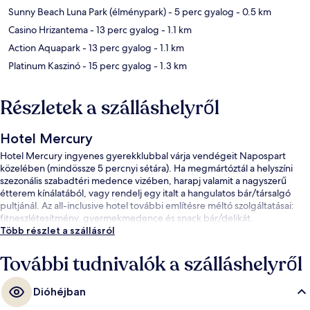
Sunny Beach Luna Park (élménypark)
- 5 perc gyalog
- 0.5 km
Casino Hrizantema
- 13 perc gyalog
- 1.1 km
Action Aquapark
- 13 perc gyalog
- 1.1 km
Platinum Kaszinó
- 15 perc gyalog
- 1.3 km
Részletek a szálláshelyről
Hotel Mercury
Hotel Mercury ingyenes gyerekklubbal várja vendégeit Napospart
közelében (mindössze 5 percnyi sétára). Ha megmártóztál a helyszíni
szezonális szabadtéri medence vizében, harapj valamit a nagyszerű
étterem kínálatából, vagy rendelj egy italt a hangulatos bár/társalgó
pultjánál. Az all-inclusive hotel további említésre méltó szolgáltatásai:
fitneszlétesítmény, gyermekmedence és snack bár/delikát.
Több részlet a szállásról
További tudnivalók a szálláshelyről
Dióhéjban