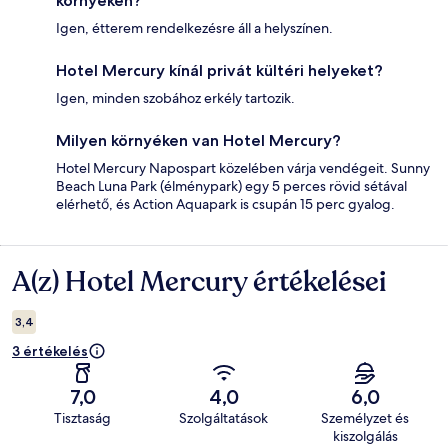
környékén?
Igen, étterem rendelkezésre áll a helyszínen.
Hotel Mercury kínál privát kültéri helyeket?
Igen, minden szobához erkély tartozik.
Milyen környéken van Hotel Mercury?
Hotel Mercury Napospart közelében várja vendégeit. Sunny
Beach Luna Park (élménypark) egy 5 perces rövid sétával
elérhető, és Action Aquapark is csupán 15 perc gyalog.
A(z) Hotel Mercury értékelései
Értékelések
3,4
3 értékelés
7,0
4,0
6,0
Tisztaság
Szolgáltatások
Személyzet és
kiszolgálás