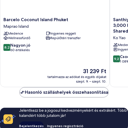
Barcelo
Santhiya
Barcelo Coconut Island Phuket
Santhi
Coconut
Koh
3,000 
Maprao Island
Island
Yao
Shared
Medence
Ingyenes reggeli
Phuket
Yai
Ko Yao
Wellnessfürdő
Repülőtéri transzfer
Maprao
Resort
Island
&
8.2
Nagyon jó
Mede
8,2
Spa
Ingyen
ennyiből:
60 értékelés
-
10,
9.2
Cso
9,2
Up
Nagyon
ennyiből
1 089
to
jó,
10,
Az
31 239 Ft
THB
60
Csodálat
ár
3,000
értékelés
1 089
tartalmazza az adókat és egyéb díjakat
31 239 Ft
Resort
szept. 9. – szept. 10.
értékelé
Credit
per
Hasonló szálláshelyek összehasonlítása
Night
|
Mandat
Jelentkezz be a jogosul kedvezményekért és extrákért. Több
Shared
kalandért több jutalom jár!
Speedb
from
Bejelentkezés
Ingyenes regisztráció
Ao