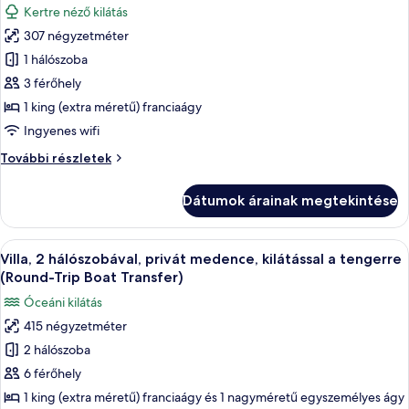
szoba
Kertre néző kilátás
Transfer)
összes
további
307 négyzetméter
képének
részletei
1 hálószoba
megtekintése:
Villa,
3 férőhely
1
1 king (extra méretű) franciaágy
hálószobával,
Ingyenes wifi
privát
Villa,
További részletek
medence
1
(Reserve,
hálószobával,
Dátumok árainak megtekintése
privát
Round-
medence
Trip
(Reserve,
A
Egy üdülőhely légi felvételén a közpo
Boat
15
Round-
Villa, 2 hálószobával, privát medence, kilátással a tengerre
következő
Transfer)
Trip
(Round-Trip Boat Transfer)
Boat
szoba
Óceáni kilátás
Transfer)
összes
további
415 négyzetméter
képének
részletei
2 hálószoba
megtekintése:
Villa,
6 férőhely
2
1 king (extra méretű) franciaágy és 1 nagyméretű egyszemélyes ágy