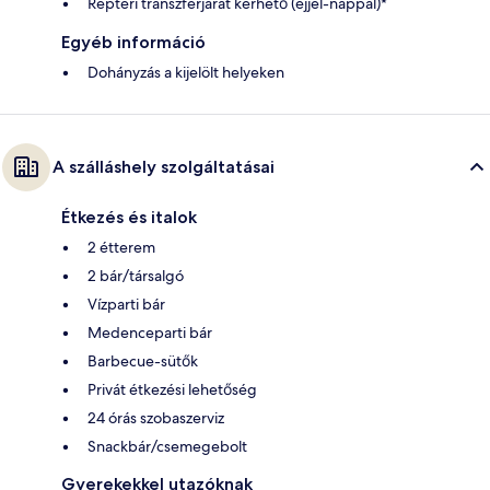
Reptéri transzferjárat kérhető (éjjel-nappal)*
Egyéb információ
Dohányzás a kijelölt helyeken
A szálláshely szolgáltatásai
Étkezés és italok
2 étterem
2 bár/társalgó
Vízparti bár
Medenceparti bár
Barbecue-sütők
Privát étkezési lehetőség
24 órás szobaszerviz
Snackbár/csemegebolt
Gyerekekkel utazóknak