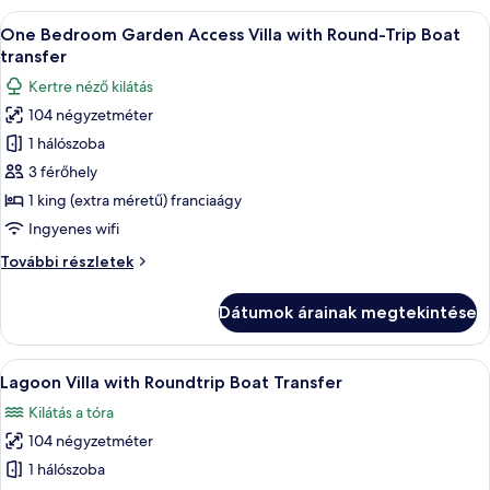
Round-
with
A
Egy modern villa, melynek üvegfalakka
Trip
9
Round-
One Bedroom Garden Access Villa with Round-Trip Boat
következő
Trip
Boat
transfer
Boat
szoba
Transfer
Kertre néző kilátás
Transfer
összes
további
104 négyzetméter
képének
részletei
1 hálószoba
megtekintése:
One
3 férőhely
Bedroom
1 king (extra méretű) franciaágy
Garden
Ingyenes wifi
Access
One
További részletek
Villa
Bedroom
with
Garden
Dátumok árainak megtekintése
Access
Round-
Villa
Trip
with
A
Egy modern, üvegfalakkal ellátott erkél
Boat
10
Round-
Lagoon Villa with Roundtrip Boat Transfer
következő
transfer
Trip
Kilátás a tóra
Boat
szoba
transfer
104 négyzetméter
összes
további
képének
1 hálószoba
részletei