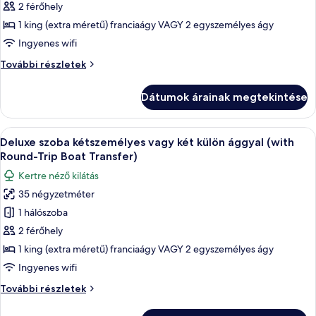
képének
2 férőhely
Transfer)
megtekintése:
további
1 king (extra méretű) franciaágy VAGY 2 egyszemélyes ágy
részletei
Deluxe
Ingyenes wifi
szoba,
Deluxe
További részletek
erkély,
szoba,
kilátással
erkély,
Dátumok árainak megtekintése
kilátással
a
a
medencére
medencére
A
Egy modern szállodai szoba két ággyal, 
7
további
Deluxe szoba kétszemélyes vagy két külön ággyal (with
következő
részletei
Round-Trip Boat Transfer)
szoba
Kertre néző kilátás
összes
35 négyzetméter
képének
1 hálószoba
megtekintése:
Deluxe
2 férőhely
szoba
1 king (extra méretű) franciaágy VAGY 2 egyszemélyes ágy
kétszemélyes
Ingyenes wifi
vagy
Deluxe
További részletek
két
szoba
külön
kétszemélyes