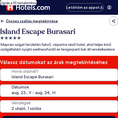
Ugrás a fő tartalomhoz
Letöltöm az appot
Összes szállás megtekintése
Island Escape Burasari
5.0
csillagos
Maprao-sziget területén fekvő, vízpartra néző hotel, ahol teljes körű
szálláshely
szolgáltatást nyújtó wellnessfürdő és tengerparti bár áll rendelkezésre
Válassz dátumokat az árak megtekintéséhez
Hová utaznál?
Dátumok
Vendégek