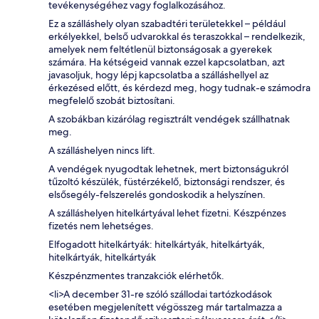
tevékenységéhez vagy foglalkozásához.
Ez a szálláshely olyan szabadtéri területekkel – például
erkélyekkel, belső udvarokkal és teraszokkal – rendelkezik,
amelyek nem feltétlenül biztonságosak a gyerekek
számára. Ha kétségeid vannak ezzel kapcsolatban, azt
javasoljuk, hogy lépj kapcsolatba a szálláshellyel az
érkezésed előtt, és kérdezd meg, hogy tudnak-e számodra
megfelelő szobát biztosítani.
A szobákban kizárólag regisztrált vendégek szállhatnak
meg.
A szálláshelyen nincs lift.
A vendégek nyugodtak lehetnek, mert biztonságukról
tűzoltó készülék, füstérzékelő, biztonsági rendszer, és
elsősegély-felszerelés gondoskodik a helyszínen.
A szálláshelyen hitelkártyával lehet fizetni. Készpénzes
fizetés nem lehetséges.
Elfogadott hitelkártyák: hitelkártyák, hitelkártyák,
hitelkártyák, hitelkártyák
Készpénzmentes tranzakciók elérhetők.
<li>A december 31-re szóló szállodai tartózkodások
esetében megjelenített végösszeg már tartalmazza a