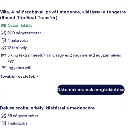
medence,
(Round-
kilátással
A
Egy tengerparti ingatlan légi felvéte
Trip
26
a
Villa, 4 hálószobával, privát medence, kilátással a tengerre
következő
tengerre
Boat
(Round-Trip Boat Transfer)
(Round-
szoba
Transfer)
Óceáni kilátás
Trip
összes
Boat
900 négyzetméter
képének
Transfer)
4 hálószoba
megtekintése:
további
részletei
Villa,
12 férőhely
4
3 king (extra méretű) franciaágy és 2 nagyméretű egyszemélyes
ágy
hálószobával,
privát
Ingyenes wifi
medence,
Villa,
További részletek
kilátással
4
hálószobával,
a
Dátumok árainak megtekintése
privát
tengerre
medence,
(Round-
kilátással
A
Egy modern szállodai szoba két ággyal,
Trip
8
a
Deluxe szoba, erkély, kilátással a medencére
következő
tengerre
Boat
35 négyzetméter
(Round-
szoba
Transfer)
Trip
1 hálószoba
összes
Boat