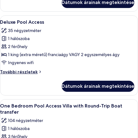
Dátumok árainak megtekintése
vagy
ággyal
két
(with
külön
A
Egy medence melletti terület, ahol egy
Round-
8
ággyal
Deluxe Pool Access
következő
Trip
(with
35 négyzetméter
Round-
szoba
Boat
Trip
1 hálószoba
összes
Transfer)
Boat
képének
2 férőhely
Transfer)
megtekintése:
további
1 king (extra méretű) franciaágy VAGY 2 egyszemélyes ágy
részletei
Deluxe
Ingyenes wifi
Pool
Deluxe
További részletek
Access
Pool
Access
Dátumok árainak megtekintése
további
részletei
A
Egy csúszdával ellátott úszómedence, 
18
One Bedroom Pool Access Villa with Round-Trip Boat
következő
transfer
szoba
104 négyzetméter
összes
1 hálószoba
képének
3 férőhely
megtekintése: