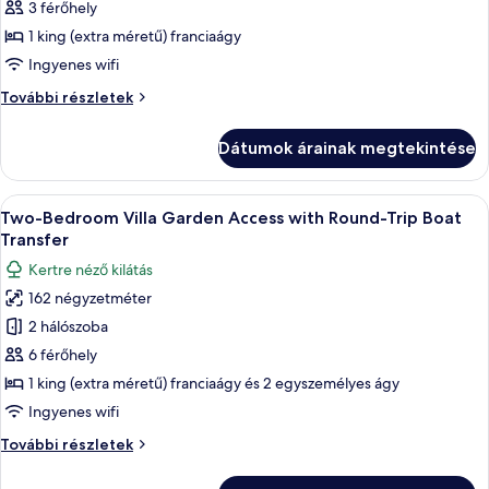
megtekintése:
3 férőhely
Lagoon
1 king (extra méretű) franciaágy
Villa
Ingyenes wifi
with
Lagoon
További részletek
Roundtrip
Villa
Boat
with
Dátumok árainak megtekintése
Transfer
Roundtrip
Boat
Transfer
A
Egy modern hálószoba, amelyben egy nag
6
további
Two-Bedroom Villa Garden Access with Round-Trip Boat
következő
részletei
Transfer
szoba
Kertre néző kilátás
összes
162 négyzetméter
képének
2 hálószoba
megtekintése:
Two-
6 férőhely
Bedroom
1 king (extra méretű) franciaágy és 2 egyszemélyes ágy
Villa
Ingyenes wifi
Garden
Two-
További részletek
Access
Bedroom
with
Villa