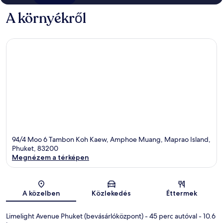
Po,
A környékről
Phuket
Ko
Yao
94/4 Moo 6 Tambon Koh Kaew, Amphoe Muang, Maprao Island,
Phuket, 83200
Megnézem a térképen
Térkép
A közelben
Közlekedés
Éttermek
Limelight Avenue Phuket (bevásárlóközpont)
- 45 perc autóval
- 10.6