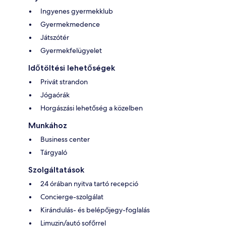
Ingyenes gyermekklub
Gyermekmedence
Játszótér
Gyermekfelügyelet
Időtöltési lehetőségek
Privát strandon
Jógaórák
Horgászási lehetőség a közelben
Munkához
Business center
Tárgyaló
Szolgáltatások
24 órában nyitva tartó recepció
Concierge-szolgálat
Kirándulás- és belépőjegy-foglalás
Limuzin/autó sofőrrel