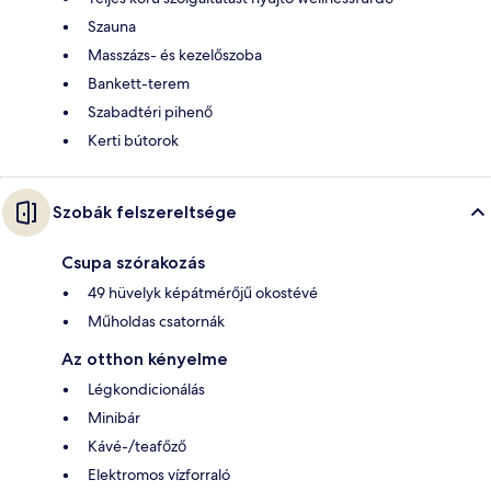
Szauna
Masszázs- és kezelőszoba
Bankett-terem
Szabadtéri pihenő
Kerti bútorok
Szobák felszereltsége
Csupa szórakozás
49 hüvelyk képátmérőjű okostévé
Műholdas csatornák
Az otthon kényelme
Légkondicionálás
Minibár
Kávé-/teafőző
Elektromos vízforraló