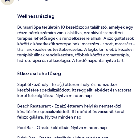
Wellnessrészleg
Burasari Spa területén 10 kezelőszoba található, amelyek egy
része párok számára van kialakítva, ezenkívül szabadtéri
terápiás lehetőségek is rendelkezésre állnak. A szolgáltatások
között a következők szerepelnek: masszázs - sport, masszázs -
thai, arckezelés és testtekercselés. A legkülönfélébb kezelési
terápiák állnak rendelkezésre, többek között aromaterápia,
hidroterápia és reflexológia. A fürdő naponta nyitva tart.
Étkezési lehetőség
Saját étkezőhely - Ez a(z) étterem helyi és nemzetközi
készítésére specializálódott. Itt reggelit, ebédet és vacsorát
kerül felszolgálásra. Nyitva minden nap
Beach Restaurant - Ez a(z) étterem helyi és nemzetközi
készítésére specializálódott. Itt ebédet és vacsorát kerül
felszolgálásra. Nyitva minden nap
Pool Bar - Onsite koktélbár. Nyitva minden nap
Drink Bar - Onsite koktélbár. Nyitva minden nap