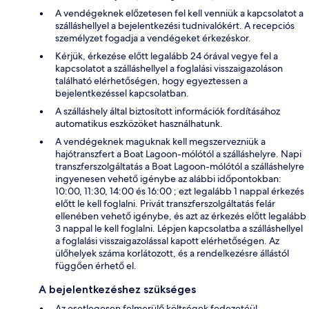
A vendégeknek előzetesen fel kell venniük a kapcsolatot a
szálláshellyel a bejelentkezési tudnivalókért. A recepciós
személyzet fogadja a vendégeket érkezéskor.
Kérjük, érkezése előtt legalább 24 órával vegye fel a
kapcsolatot a szálláshellyel a foglalási visszaigazoláson
található elérhetőségen, hogy egyeztessen a
bejelentkezéssel kapcsolatban.
A szálláshely által biztosított információk fordításához
automatikus eszközöket használhatunk.
A vendégeknek maguknak kell megszervezniük a
hajótranszfert a Boat Lagoon-mólótól a szálláshelyre. Napi
transzferszolgáltatás a Boat Lagoon-mólótól a szálláshelyre
ingyenesen vehető igénybe az alábbi időpontokban:
10:00, 11:30, 14:00 és 16:00 ; ezt legalább 1 nappal érkezés
előtt le kell foglalni. Privát transzferszolgáltatás felár
ellenében vehető igénybe, és azt az érkezés előtt legalább
3 nappal le kell foglalni. Lépjen kapcsolatba a szálláshellyel
a foglalási visszaigazolással kapott elérhetőségen. Az
ülőhelyek száma korlátozott, és a rendelkezésre állástól
függően érhető el.
A bejelentkezéshez szükséges
Az esetlegesen felmerülő költségek fedezetéül