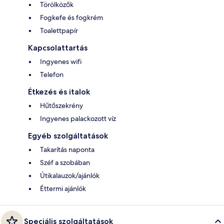
Törölközők
Fogkefe és fogkrém
Toalettpapír
Kapcsolattartás
Ingyenes wifi
Telefon
Étkezés és italok
Hűtőszekrény
Ingyenes palackozott víz
Egyéb szolgáltatások
Takarítás naponta
Széf a szobában
Útikalauzok/ajánlók
Éttermi ajánlók
Speciális szolgáltatások