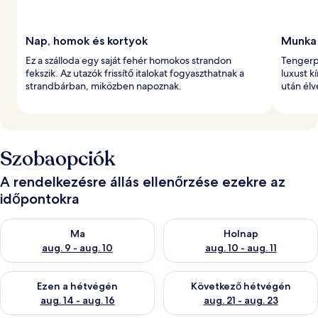
Nap, homok és kortyok
Munka 
Ez a szálloda egy saját fehér homokos strandon
Tengerpa
fekszik. Az utazók frissítő italokat fogyaszthatnak a
luxust k
strandbárban, miközben napoznak.
után élv
Szobaopciók
A rendelkezésre állás ellenőrzése ezekre az
időpontokra
A ma esti rendelkezésre állás ellenőrzése: aug. 9 - aug. 10
A holnapi rendelkezésre állás e
Ma
Holnap
aug. 9 - aug. 10
aug. 10 - aug. 11
A mostani hétvégi rendelkezésre állás ellenőrzése: aug. 14 - au
A következő hétvégi rendelkezé
Ezen a hétvégén
Következő hétvégén
aug. 14 - aug. 16
aug. 21 - aug. 23