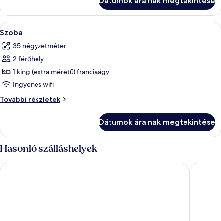
Dátumok árainak megtekintése
A
Egy modern hálószoba, melyben egy nagy
3
Szoba
következő
35 négyzetméter
szoba
2 férőhely
összes
képének
1 king (extra méretű) franciaágy
megtekintése:
Ingyenes wifi
Szoba
Szoba
További részletek
további
részletei
Dátumok árainak megtekintése
Hasonló szálláshelyek
Barcelo Coconut Island Phuket
Santhiya