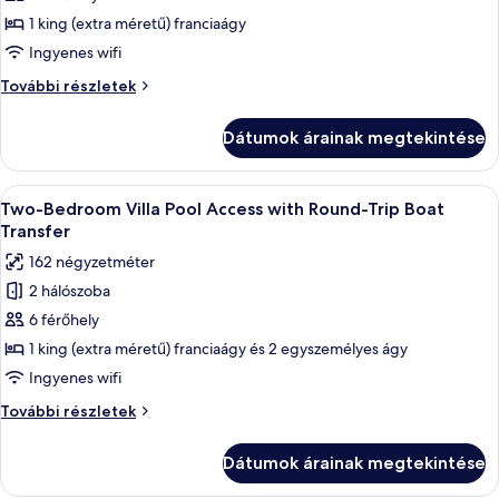
One
1 king (extra méretű) franciaágy
Bedroom
Ingyenes wifi
Pool
One
További részletek
Access
Bedroom
Villa
Pool
Dátumok árainak megtekintése
Access
with
Villa
Round-
with
A
Egy modern ház, nagy üvegablakkal, ú
Trip
16
Round-
Two-Bedroom Villa Pool Access with Round-Trip Boat
következő
Trip
Boat
Transfer
Boat
szoba
transfer
162 négyzetméter
transfer
összes
további
2 hálószoba
képének
részletei
6 férőhely
megtekintése:
Two-
1 king (extra méretű) franciaágy és 2 egyszemélyes ágy
Bedroom
Ingyenes wifi
Villa
Two-
További részletek
Pool
Bedroom
Access
Villa
Dátumok árainak megtekintése
Pool
with
Access