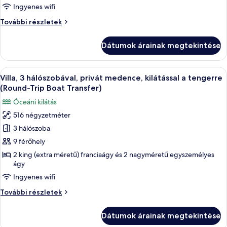
hálószobával,
Ingyenes wifi
privát
Villa,
További részletek
medence,
2
kilátással
hálószobával,
Dátumok árainak megtekintése
privát
a
medence,
tengerre
kilátással
A
Egy üdülőhely légi felvételén látható
(Round-
14
a
Villa, 3 hálószobával, privát medence, kilátással a tengerre
következő
Trip
tengerre
(Round-Trip Boat Transfer)
(Round-
szoba
Boat
Óceáni kilátás
Trip
összes
Transfer)
Boat
516 négyzetméter
képének
Transfer)
3 hálószoba
megtekintése:
további
részletei
Villa,
9 férőhely
3
2 king (extra méretű) franciaágy és 2 nagyméretű egyszemélyes
ágy
hálószobával,
privát
Ingyenes wifi
medence,
Villa,
További részletek
kilátással
3
hálószobával,
a
Dátumok árainak megtekintése
privát
tengerre