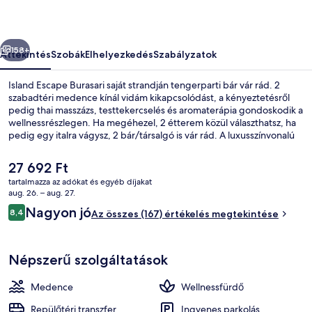
őző
Következő
158+
Áttekintés
Szobák
Elhelyezkedés
Szabályzatok
Island Escape Burasari saját strandján tengerparti bár vár rád. 2
szabadtéri medence kínál vidám kikapcsolódást, a kényeztetésről
pedig thai masszázs, testtekercselés és aromaterápia gondoskodik a
wellnessrészlegen. Ha megéhezel, 2 étterem közül választhatsz, ha
pedig egy italra vágysz, 2 bár/társalgó is vár rád. A luxusszínvonalú
hotel emellett a következőket is kínálja: ingyenes játszóház,
medence melletti bár és szauna.
A
27 692 Ft
jelenlegi
tartalmazza az adókat és egyéb díjakat
ár
aug. 26. – aug. 27.
Vízre néző
27 692 Ft
Értékelések
Nagyon jó
8,4
Az összes (167) értékelés megtekintése
8,4 ennyiből: 10
Népszerű szolgáltatások
Medence
Wellnessfürdő
Repülőtéri transzfer
Ingyenes parkolás