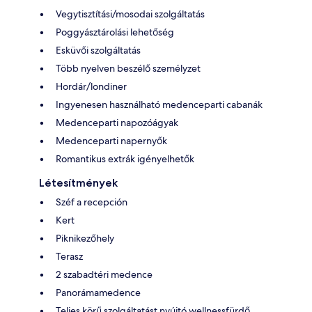
Vegytisztítási/mosodai szolgáltatás
Poggyásztárolási lehetőség
Esküvői szolgáltatás
Több nyelven beszélő személyzet
Hordár/londiner
Ingyenesen használható medenceparti cabanák
Medenceparti napozóágyak
Medenceparti napernyők
Romantikus extrák igényelhetők
Létesítmények
Széf a recepción
Kert
Piknikezőhely
Terasz
2 szabadtéri medence
Panorámamedence
Teljes körű szolgáltatást nyújtó wellnessfürdő