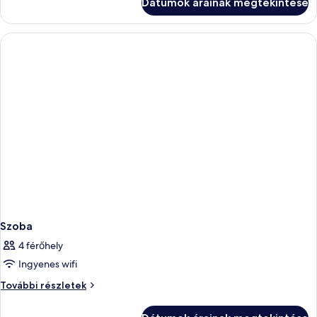
Dátumok árainak megtekintése
Szoba
4 férőhely
Ingyenes wifi
Szoba
További részletek
további
részletei