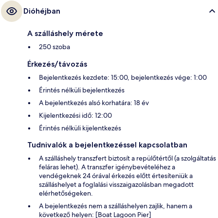
Dióhéjban
A szálláshely mérete
250 szoba
Érkezés/távozás
Bejelentkezés kezdete: 15:00, bejelentkezés vége: 1:00
Érintés nélküli bejelentkezés
A bejelentkezés alsó korhatára: 18 év
Kijelentkezési idő: 12:00
Érintés nélküli kijelentkezés
Tudnivalók a bejelentkezéssel kapcsolatban
A szálláshely transzfert biztosít a repülőtértől (a szolgáltatás
feláras lehet). A transzfer igénybevételéhez a
vendégeknek 24 órával érkezés előtt értesíteniük a
szálláshelyet a foglalási visszaigazolásban megadott
elérhetőségeken.
A bejelentkezés nem a szálláshelyen zajlik, hanem a
következő helyen: [Boat Lagoon Pier]