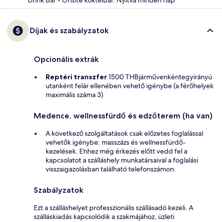
Díjak és szabályzatok
Opcionális extrák
Reptéri transzfer
1500 THBjárművenkéntegyirányú
utanként felár ellenében vehető igénybe (a férőhelyek
maximális száma 3)
Medence, wellnessfürdő és edzőterem (ha van)
A következő szolgáltatások csak előzetes foglalással
vehetők igénybe: masszázs és wellnessfürdő-
kezelések. Ehhez még érkezés előtt vedd fel a
kapcsolatot a szálláshely munkatársaival a foglalási
visszaigazolásban található telefonszámon.
Szabályzatok
Ezt a szálláshelyet professzionális szállásadó kezeli. A
szálláskiadás kapcsolódik a szakmájához, üzleti