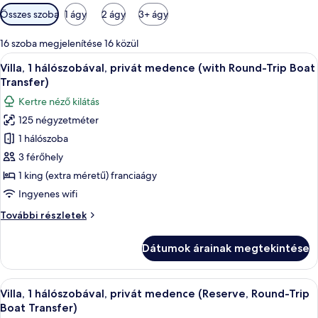
Szobákhoz
Összes szoba
1 ágy
2 ágy
3+ ágy
rendelkezésre
álló
16 szoba megjelenítése 16 közül
szűrők
A
Egy modern ház üveg homlokzattal, ús
18
Villa, 1 hálószobával, privát medence (with Round-Trip Boat
következő
Transfer)
szoba
Kertre néző kilátás
összes
125 négyzetméter
képének
1 hálószoba
megtekintése:
Villa,
3 férőhely
1
1 king (extra méretű) franciaágy
hálószobával,
Ingyenes wifi
privát
Villa,
További részletek
medence
1
(with
hálószobával,
Dátumok árainak megtekintése
privát
Round-
medence
Trip
(with
A
Egy modern villa medencével, melyet 
Boat
12
Round-
Villa, 1 hálószobával, privát medence (Reserve, Round-Trip
következő
Transfer)
Trip
Boat Transfer)
Boat