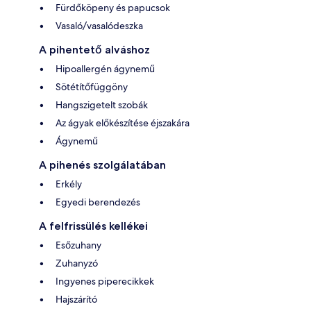
Fürdőköpeny és papucsok
Vasaló/vasalódeszka
A pihentető alváshoz
Hipoallergén ágynemű
Sötétítőfüggöny
Hangszigetelt szobák
Az ágyak előkészítése éjszakára
Ágynemű
A pihenés szolgálatában
Erkély
Egyedi berendezés
A felfrissülés kellékei
Esőzuhany
Zuhanyzó
Ingyenes piperecikkek
Hajszárító