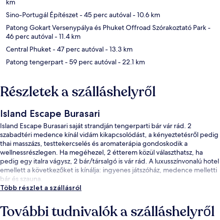
km
Sino-Portugál Építészet
- 45 perc autóval
- 10.6 km
Patong Gokart Versenypálya és Phuket Offroad Szórakoztató Park
-
46 perc autóval
- 11.4 km
Central Phuket
- 47 perc autóval
- 13.3 km
Patong tengerpart
- 59 perc autóval
- 22.1 km
Részletek a szálláshelyről
Island Escape Burasari
Island Escape Burasari saját strandján tengerparti bár vár rád. 2
szabadtéri medence kínál vidám kikapcsolódást, a kényeztetésről pedig
thai masszázs, testtekercselés és aromaterápia gondoskodik a
wellnessrészlegen. Ha megéhezel, 2 étterem közül választhatsz, ha
pedig egy italra vágysz, 2 bár/társalgó is vár rád. A luxusszínvonalú hotel
emellett a következőket is kínálja: ingyenes játszóház, medence melletti
bár és szauna.
Több részlet a szállásról
További tudnivalók a szálláshelyről