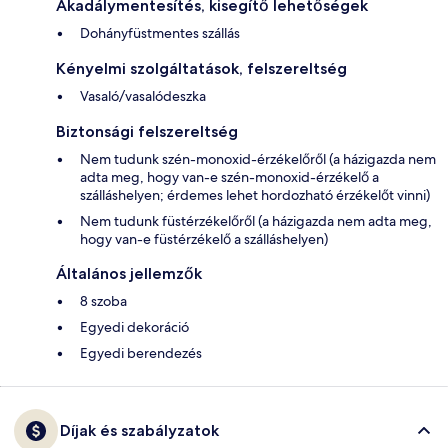
Akadálymentesítés, kisegítő lehetőségek
Dohányfüstmentes szállás
Kényelmi szolgáltatások, felszereltség
Vasaló/vasalódeszka
Biztonsági felszereltség
Nem tudunk szén-monoxid-érzékelőről (a házigazda nem
adta meg, hogy van-e szén-monoxid-érzékelő a
szálláshelyen; érdemes lehet hordozható érzékelőt vinni)
Nem tudunk füstérzékelőről (a házigazda nem adta meg,
hogy van-e füstérzékelő a szálláshelyen)
Általános jellemzők
8 szoba
Egyedi dekoráció
Egyedi berendezés
Díjak és szabályzatok