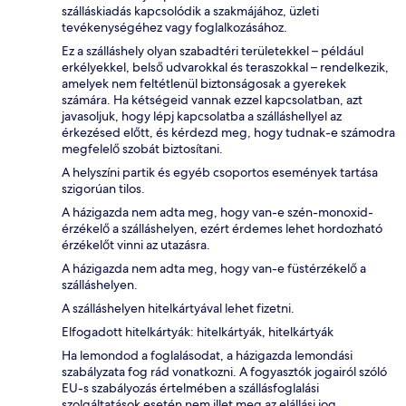
szálláskiadás kapcsolódik a szakmájához, üzleti
tevékenységéhez vagy foglalkozásához.
Ez a szálláshely olyan szabadtéri területekkel – például
erkélyekkel, belső udvarokkal és teraszokkal – rendelkezik,
amelyek nem feltétlenül biztonságosak a gyerekek
számára. Ha kétségeid vannak ezzel kapcsolatban, azt
javasoljuk, hogy lépj kapcsolatba a szálláshellyel az
érkezésed előtt, és kérdezd meg, hogy tudnak-e számodra
megfelelő szobát biztosítani.
A helyszíni partik és egyéb csoportos események tartása
szigorúan tilos.
A házigazda nem adta meg, hogy van-e szén-monoxid-
érzékelő a szálláshelyen, ezért érdemes lehet hordozható
érzékelőt vinni az utazásra.
A házigazda nem adta meg, hogy van-e füstérzékelő a
szálláshelyen.
A szálláshelyen hitelkártyával lehet fizetni.
Elfogadott hitelkártyák: hitelkártyák, hitelkártyák
Ha lemondod a foglalásodat, a házigazda lemondási
szabályzata fog rád vonatkozni. A fogyasztók jogairól szóló
EU-s szabályozás értelmében a szállásfoglalási
szolgáltatások esetén nem illet meg az elállási jog.