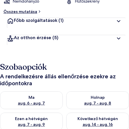
Nemdohányzó
Hűtőszekrény
Összes mutatása
Főbb szolgáltatások
(1)
Az otthon érzése
(5)
Szobaopciók
A rendelkezésre állás ellenőrzése ezekre az
időpontokra
A ma esti rendelkezésre állás ellenőrzése: aug. 6 - aug. 7
A holnapi rendelkezésre állás e
Ma
Holnap
aug. 6 - aug. 7
aug. 7 - aug. 8
A mostani hétvégi rendelkezésre állás ellenőrzése: aug. 7 - aug
A következő hétvégi rendelkezé
Ezen a hétvégén
Következő hétvégén
aug. 7 - aug. 9
aug. 14 - aug. 16