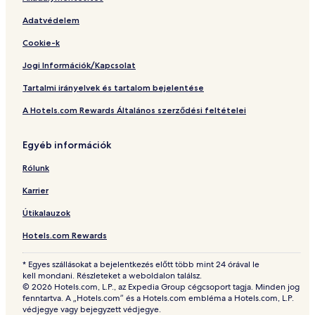
Adatvédelem
Cookie-k
Jogi Információk/Kapcsolat
Tartalmi irányelvek és tartalom bejelentése
A Hotels.com Rewards Általános szerződési feltételei
Egyéb információk
Rólunk
Karrier
Útikalauzok
Hotels.com Rewards
* Egyes szállásokat a bejelentkezés előtt több mint 24 órával le
kell mondani. Részleteket a weboldalon találsz.
© 2026 Hotels.com, L.P., az Expedia Group cégcsoport tagja. Minden jog
fenntartva. A „Hotels.com” és a Hotels.com embléma a Hotels.com, L.P.
védjegye vagy bejegyzett védjegye.