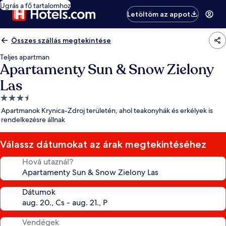
Ugrás a fő tartalomhoz
Letöltöm az appot
Összes szállás megtekintése
Teljes apartman
Apartamenty Sun & Snow Zielony
Las
3.5
csillagos
Apartmanok Krynica-Zdroj területén, ahol teakonyhák és erkélyek is
szálláshely
rendelkezésre állnak
Válassz dátumokat az árak megtekintéséhez
Hová utaznál?
Dátumok
Vendégek