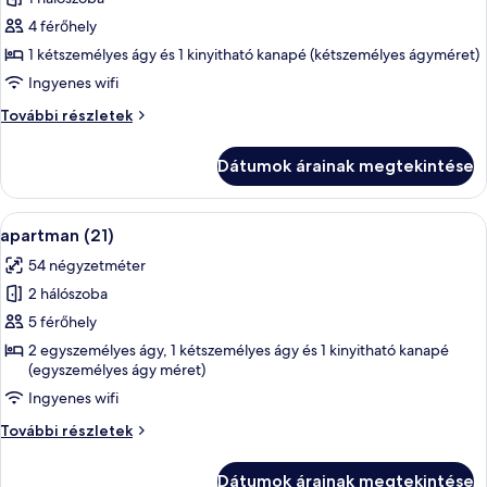
összes
képének
4 férőhely
megtekintése:
1 kétszemélyes ágy és 1 kinyitható kanapé (kétszemélyes ágyméret)
apartman
Ingyenes wifi
(25)
apartman
További részletek
(25)
további
Dátumok árainak megtekintése
részletei
A
Egy modern konyha, fa szekrényekkel, 
12
apartman (21)
következő
54 négyzetméter
szoba
2 hálószoba
összes
képének
5 férőhely
megtekintése:
2 egyszemélyes ágy, 1 kétszemélyes ágy és 1 kinyitható kanapé
(egyszemélyes ágy méret)
apartman
(21)
Ingyenes wifi
apartman
További részletek
(21)
további
Dátumok árainak megtekintése