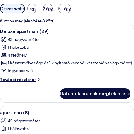
Szobákhoz
Összes szoba
1 ágy
2 ágy
3+ ágy
rendelkezésre
álló
8 szoba megjelenítése 8 közül
szűrők
A
Egy modern nappali, melyben egy fehér
13
Deluxe apartman (29)
következő
43 négyzetméter
szoba
1 hálószoba
összes
képének
4 férőhely
megtekintése:
1 kétszemélyes ágy és 1 kinyitható kanapé (kétszemélyes ágyméret)
Deluxe
Ingyenes wifi
apartman
Deluxe
További részletek
(29)
apartman
(29)
Dátumok árainak megtekintése
további
részletei
A
Egy szürke kanapéval, egy fa kávézóaszta
10
apartman (8)
következő
42 négyzetméter
szoba
1 hálószoba
összes