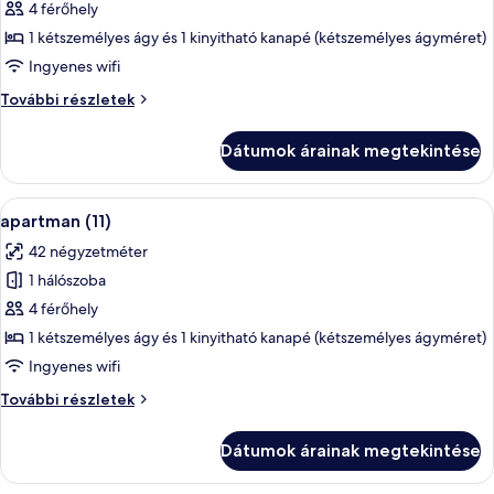
képének
4 férőhely
megtekintése:
1 kétszemélyes ágy és 1 kinyitható kanapé (kétszemélyes ágyméret)
apartman
Ingyenes wifi
(8)
apartman
További részletek
(8)
további
Dátumok árainak megtekintése
részletei
A
Egy modern nappali, amelyben kanapé,
10
apartman (11)
következő
42 négyzetméter
szoba
1 hálószoba
összes
képének
4 férőhely
megtekintése:
1 kétszemélyes ágy és 1 kinyitható kanapé (kétszemélyes ágyméret)
apartman
Ingyenes wifi
(11)
apartman
További részletek
(11)
további
Dátumok árainak megtekintése
részletei