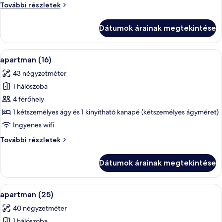
apartman
További részletek
(22)
további
Dátumok árainak megtekintése
részletei
A
Egy modern nappali, melyben egy kék 
21
apartman (16)
következő
43 négyzetméter
szoba
1 hálószoba
összes
képének
4 férőhely
megtekintése:
1 kétszemélyes ágy és 1 kinyitható kanapé (kétszemélyes ágyméret)
apartman
Ingyenes wifi
(16)
apartman
További részletek
(16)
további
Dátumok árainak megtekintése
részletei
A
Egy modern nappali, amelyben van egy
13
apartman (25)
következő
40 négyzetméter
szoba
1 hálószoba