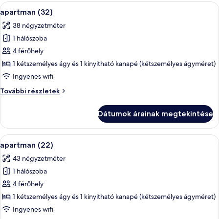
A
Egy modern nappali, amelyben találha
9
apartman (32)
következő
38 négyzetméter
szoba
1 hálószoba
összes
képének
4 férőhely
megtekintése:
1 kétszemélyes ágy és 1 kinyitható kanapé (kétszemélyes ágyméret)
apartman
Ingyenes wifi
(32)
apartman
További részletek
(32)
további
Dátumok árainak megtekintése
részletei
A
apartman (22) | 1 hálószoba és laptop
9
apartman (22)
következő
43 négyzetméter
szoba
1 hálószoba
összes
képének
4 férőhely
megtekintése:
1 kétszemélyes ágy és 1 kinyitható kanapé (kétszemélyes ágyméret)
apartman
Ingyenes wifi
(22)