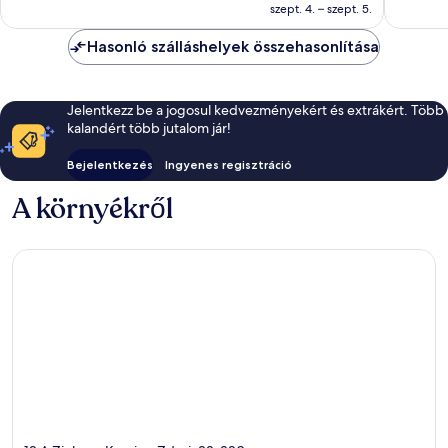
26 445 Ft
szept. 4. – szept. 5.
értékelés
Hasonló szálláshelyek összehasonlítása
Jelentkezz be a jogosul kedvezményekért és extrákért. Több
kalandért több jutalom jár!
Bejelentkezés
Ingyenes regisztráció
A környékről