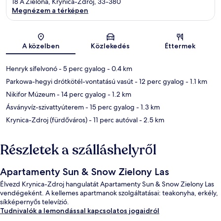
18 A Zielona, Krynica-Zdroj, 33-380
Megnézem a térképen
Térkép
A közelben
Közlekedés
Éttermek
Henryk sífelvonó
- 5 perc gyalog
- 0.4 km
Parkowa-hegyi drótkötél-vontatású vasút
- 12 perc gyalog
- 1.1 km
Nikifor Múzeum
- 14 perc gyalog
- 1.2 km
Ásványvíz-szivattyúterem
- 15 perc gyalog
- 1.3 km
Krynica-Zdroj (fürdőváros)
- 11 perc autóval
- 2.5 km
Részletek a szálláshelyről
Apartamenty Sun & Snow Zielony Las
Élvezd Krynica-Zdroj hangulatát Apartamenty Sun & Snow Zielony Las
vendégeként. A kellemes apartmanok szolgáltatásai: teakonyha, erkély,
síkképernyős televízió.
Tudnivalók a lemondással kapcsolatos jogaidról