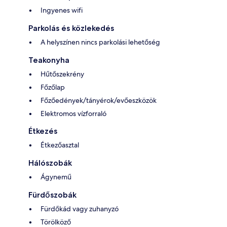
Ingyenes wifi
Parkolás és közlekedés
A helyszínen nincs parkolási lehetőség
Teakonyha
Hűtőszekrény
Főzőlap
Főzőedények/tányérok/evőeszközök
Elektromos vízforraló
Étkezés
Étkezőasztal
Hálószobák
Ágynemű
Fürdőszobák
Fürdőkád vagy zuhanyzó
Törölköző