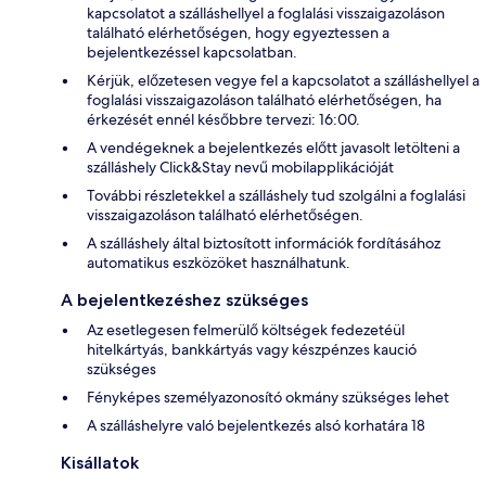
kapcsolatot a szálláshellyel a foglalási visszaigazoláson
található elérhetőségen, hogy egyeztessen a
bejelentkezéssel kapcsolatban.
Kérjük, előzetesen vegye fel a kapcsolatot a szálláshellyel a
foglalási visszaigazoláson található elérhetőségen, ha
érkezését ennél későbbre tervezi: 16:00.
A vendégeknek a bejelentkezés előtt javasolt letölteni a
szálláshely Click&Stay nevű mobilapplikációját
További részletekkel a szálláshely tud szolgálni a foglalási
visszaigazoláson található elérhetőségen.
A szálláshely által biztosított információk fordításához
automatikus eszközöket használhatunk.
A bejelentkezéshez szükséges
Az esetlegesen felmerülő költségek fedezetéül
hitelkártyás, bankkártyás vagy készpénzes kaució
szükséges
Fényképes személyazonosító okmány szükséges lehet
A szálláshelyre való bejelentkezés alsó korhatára 18
Kisállatok