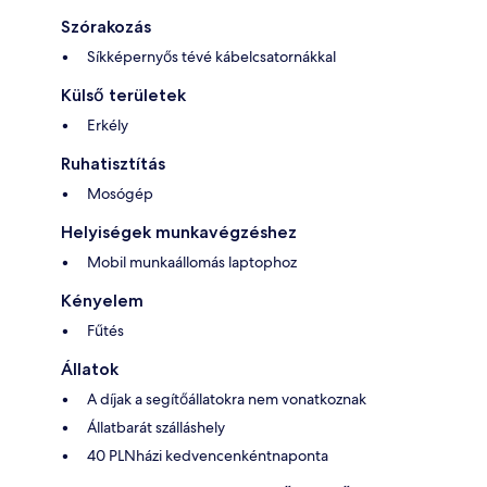
Szórakozás
Síkképernyős tévé kábelcsatornákkal
Külső területek
Erkély
Ruhatisztítás
Mosógép
Helyiségek munkavégzéshez
Mobil munkaállomás laptophoz
Kényelem
Fűtés
Állatok
A díjak a segítőállatokra nem vonatkoznak
Állatbarát szálláshely
40 PLNházi kedvencenkéntnaponta