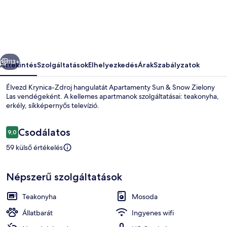
Snow
Zielony
Las
képgalériája
őző
Következő
113+
Áttekintés
Szolgáltatások
Elhelyezkedés
Árak
Szabályzatok
Élvezd Krynica-Zdroj hangulatát Apartamenty Sun & Snow Zielony
Las vendégeként. A kellemes apartmanok szolgáltatásai: teakonyha,
erkély, síkképernyős televízió.
Értékelések
Csodálatos
9,0
9,0 ennyiből: 10
59 külső értékelés
A szálláshely homlokzata
Népszerű szolgáltatások
Teakonyha
Mosoda
Állatbarát
Ingyenes wifi