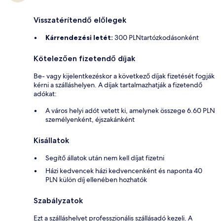
Visszatérítendő előlegek
Kárrendezési letét:
300 PLNtartózkodásonként
Kötelezően fizetendő díjak
Be- vagy kijelentkezéskor a következő díjak fizetését fogják
kérni a szálláshelyen. A díjak tartalmazhatják a fizetendő
adókat:
A város helyi adót vetett ki, amelynek összege 6.60 PLN
személyenként, éjszakánként
Kisállatok
Segítő állatok után nem kell díjat fizetni
Házi kedvencek házi kedvencenként és naponta 40
PLN külön díj ellenében hozhatók
Szabályzatok
Ezt a szálláshelyet professzionális szállásadó kezeli. A