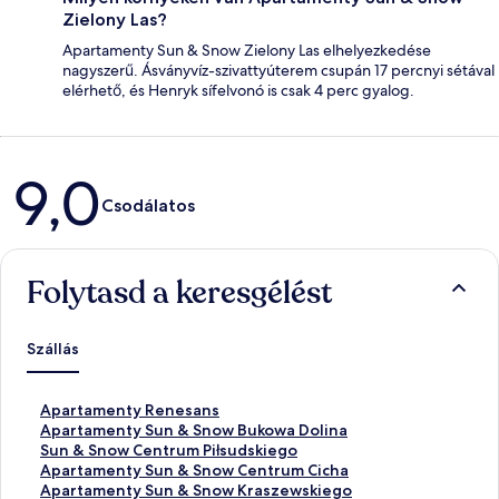
Zielony Las?
Apartamenty Sun & Snow Zielony Las elhelyezkedése
nagyszerű. Ásványvíz-szivattyúterem csupán 17 percnyi sétával
elérhető, és Henryk sífelvonó is csak 4 perc gyalog.
Értékelések
9,0
Csodálatos
Folytasd a keresgélést
Szállás
S
Apartamenty Renesans
z
S
Apartamenty Sun & Snow Bukowa Dolina
a
z
S
Sun & Snow Centrum Piłsudskiego
b
a
z
S
Apartamenty Sun & Snow Centrum Cicha
v
b
a
z
S
Apartamenty Sun & Snow Kraszewskiego