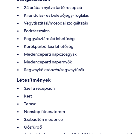
24 órában nyitva tartó recepció
Kirándulás- és belépőjegy-foglalás
Vegytisztítási/mosodai szolgáltatás
Fodrászszalon
Poggyásztárolási lehetőség
Kerékpárbérlési lehetőség
Medenceparti napozóágyak
Medenceparti napernyők
Segwaykölcsönzés/segwaytúrák
Létesítmények
Széf a recepción
Kert
Terasz
Nonstop fitneszterem
Szabadtéri medence
Gőzfürdő