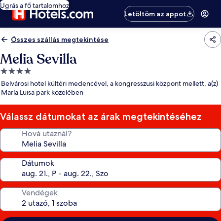
Ugrás a fő tartalomhoz
Letöltöm az appot
Összes szállás megtekintése
Melia Sevilla
4.0
csillagos
Belvárosi hotel kültéri medencével, a kongresszusi központ mellett, a(z)
szálláshely
María Luisa park közelében
Válassz dátumokat az árak megtekintéséhez
Hová utaznál?
Dátumok
Vendégek