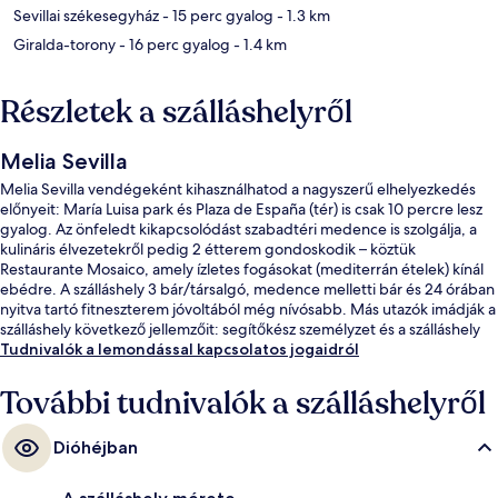
Sevillai székesegyház
- 15 perc gyalog
- 1.3 km
Giralda-torony
- 16 perc gyalog
- 1.4 km
Részletek a szálláshelyről
Melia Sevilla
Melia Sevilla vendégeként kihasználhatod a nagyszerű elhelyezkedés
előnyeit: María Luisa park és Plaza de España (tér) is csak 10 percre lesz
gyalog. Az önfeledt kikapcsolódást szabadtéri medence is szolgálja, a
kulináris élvezetekről pedig 2 étterem gondoskodik – köztük
Restaurante Mosaico, amely ízletes fogásokat (mediterrán ételek) kínál
ebédre. A szálláshely 3 bár/társalgó, medence melletti bár és 24 órában
nyitva tartó fitneszterem jóvoltából még nívósabb. Más utazók imádják a
szálláshely következő jellemzőit: segítőkész személyzet és a szálláshely
általános állapota. Rövid sétával megközelíthető a tömegközlekedés:
Tudnivalók a lemondással kapcsolatos jogaidról
San Bernardo villamosmegálló 7 perc, Prado San Sebastián
villamosmegálló pedig 7 perc séta.
További tudnivalók a szálláshelyről
Dióhéjban