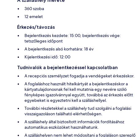
A szálláshely mérete
360 szoba
12 emelet
Érkezés/távozás
Bejelentkezés kezdete: 15:00, bejelentkezés vége:
tetszőleges időpont
A bejelentkezés alsó korhatára: 18 év
Kijelentkezési idő: 12:00
Tudnivalók a bejelentkezéssel kapcsolatban
A recepciós személyzet fogadja a vendégeket érkezéskor.
A foglaláshoz használt hitelkártyát a bejelentkezéskor a
kártyatulajdonosnak fel kell mutatnia egy nevére szóló
fényképes igazolvánnyal együtt, továbbá az érkezés előtt
egyebeket is egyeztetni kell a szálláshellyel.
További részletekkel a szálláshely tud szolgálni a foglalási
visszaigazoláson található elérhetőségen.
A szálláshely által biztosított információk fordításához
automatikus eszközöket használhatunk.
A szálláshelyen nem lehet módosítani a foglaláson szereplő