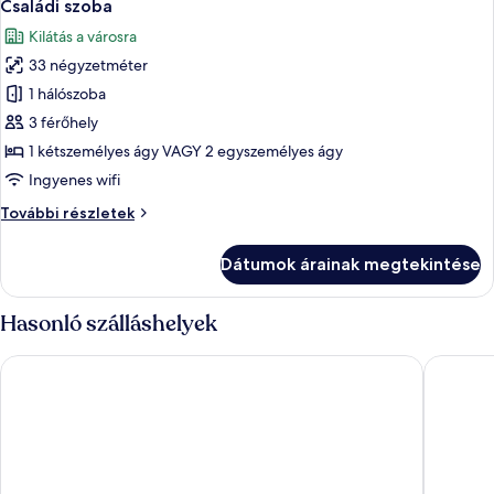
6
Családi szoba
következő
Kilátás a városra
szoba
33 négyzetméter
összes
képének
1 hálószoba
megtekintése:
3 férőhely
Családi
1 kétszemélyes ágy VAGY 2 egyszemélyes ágy
szoba
Ingyenes wifi
Családi
További részletek
szoba
további
Dátumok árainak megtekintése
részletei
Hasonló szálláshelyek
Hotel Giralda Center
NH Colle