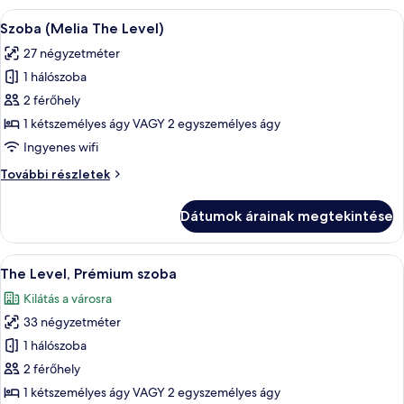
2
A
Egy szállodai szoba, amelyben egy nagy 
5
Children)
Szoba (Melia The Level)
következő
további
27 négyzetméter
részletei
szoba
1 hálószoba
összes
képének
2 férőhely
megtekintése:
1 kétszemélyes ágy VAGY 2 egyszemélyes ágy
Szoba
Ingyenes wifi
(Melia
Szoba
További részletek
The
(Melia
Level)
The
Dátumok árainak megtekintése
Level)
további
részletei
A
Egy modern szállodaszoba, amelyben egy
5
The Level, Prémium szoba
következő
Kilátás a városra
szoba
33 négyzetméter
összes
képének
1 hálószoba
megtekintése:
2 férőhely
The
1 kétszemélyes ágy VAGY 2 egyszemélyes ágy