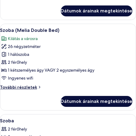
with
(Melia
Views
with
Dátumok árainak megtekintése
Views
Double
Double
Bed)
Bed)
A
Egy modern szállodai szoba, amelyben e
3
további
Szoba (Melia Double Bed)
következő
részletei
Kilátás a városra
szoba
26 négyzetméter
összes
képének
1 hálószoba
megtekintése:
2 férőhely
Szoba
1 kétszemélyes ágy VAGY 2 egyszemélyes ágy
(Melia
Ingyenes wifi
Double
Szoba
További részletek
Bed)
(Melia
Double
Dátumok árainak megtekintése
Bed)
további
részletei
A
Egy kétágyas szoba, íróasztallal és sz
7
Szoba
következő
2 férőhely
szoba