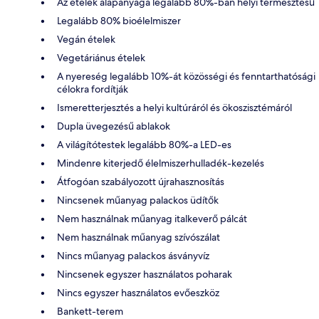
Az ételek alapanyaga legalább 80%-ban helyi termesztésű
Legalább 80% bioélelmiszer
Vegán ételek
Vegetáriánus ételek
A nyereség legalább 10%-át közösségi és fenntarthatósági
célokra fordítják
Ismeretterjesztés a helyi kultúráról és ökoszisztémáról
Dupla üvegezésű ablakok
A világítótestek legalább 80%-a LED-es
Mindenre kiterjedő élelmiszerhulladék-kezelés
Átfogóan szabályozott újrahasznosítás
Nincsenek műanyag palackos üdítők
Nem használnak műanyag italkeverő pálcát
Nem használnak műanyag szívószálat
Nincs műanyag palackos ásványvíz
Nincsenek egyszer használatos poharak
Nincs egyszer használatos evőeszköz
Bankett-terem