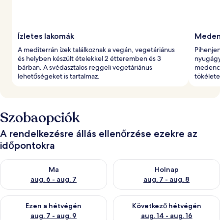
Ízletes lakomák
Medenc
A mediterrán ízek találkoznak a vegán, vegetáriánus
Pihenje
és helyben készült ételekkel 2 étteremben és 3
nyugágy
bárban. A svédasztalos reggeli vegetáriánus
medence 
lehetőségeket is tartalmaz.
tökélet
Szobaopciók
A rendelkezésre állás ellenőrzése ezekre az
időpontokra
A ma esti rendelkezésre állás ellenőrzése: aug. 6 - aug. 7
A holnapi rendelkezésre állás e
Ma
Holnap
aug. 6 - aug. 7
aug. 7 - aug. 8
A mostani hétvégi rendelkezésre állás ellenőrzése: aug. 7 - aug
A következő hétvégi rendelkezé
Ezen a hétvégén
Következő hétvégén
aug. 7 - aug. 9
aug. 14 - aug. 16