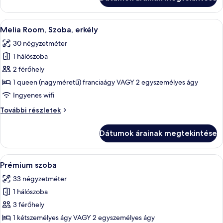
Terrace
további
részletei
A
Egy szállodai szoba, amelyben egy nagy 
4
Melia Room, Szoba, erkély
következő
30 négyzetméter
szoba
1 hálószoba
összes
képének
2 férőhely
megtekintése:
1 queen (nagyméretű) franciaágy VAGY 2 egyszemélyes ágy
Melia
Ingyenes wifi
Room,
Melia
További részletek
Szoba,
Room,
erkély
Szoba,
Dátumok árainak megtekintése
erkély
további
részletei
A
Egy modern szállodai szoba, amelyben 
4
Prémium szoba
következő
33 négyzetméter
szoba
1 hálószoba
összes
képének
3 férőhely
megtekintése:
1 kétszemélyes ágy VAGY 2 egyszemélyes ágy