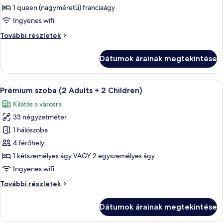
Melia
1 queen (nagyméretű) franciaágy
Room
Ingyenes wifi
Twin
Melia
További részletek
Bed
Room
Twin
Dátumok árainak megtekintése
Bed
további
részletei
A
Egy modern szállodai szoba, amelyben 
4
Prémium szoba (2 Adults + 2 Children)
következő
Kilátás a városra
szoba
33 négyzetméter
összes
képének
1 hálószoba
megtekintése:
4 férőhely
Prémium
1 kétszemélyes ágy VAGY 2 egyszemélyes ágy
szoba
Ingyenes wifi
(2
Prémium
További részletek
Adults
szoba
+
(2
Dátumok árainak megtekintése
2
Adults
+
Children)