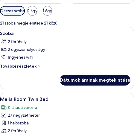
Szobákhoz
Összes szoba
2 ágy
1 ágy
rendelkezésre
álló
21 szoba megjelenítése 21 közül
szűrők
A
Prémium ágynemű, minibár, széf a szob
4
Szoba
következő
2 férőhely
szoba
2 egyszemélyes ágy
összes
képének
Ingyenes wifi
megtekintése:
Szoba
További részletek
Szoba
további
részletei
Dátumok árainak megtekintése
A
Egy kétágyas szoba, íróasztallal és sz
8
Melia Room Twin Bed
következő
Kilátás a városra
szoba
27 négyzetméter
összes
képének
1 hálószoba
megtekintése:
2 férőhely