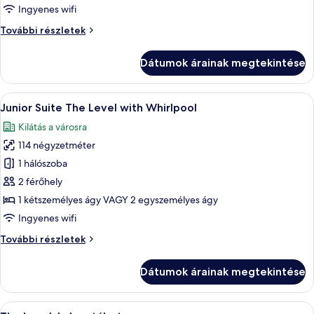
Level,
Ingyenes wifi
Prémium
The
További részletek
szoba
Level,
Prémium
Dátumok árainak megtekintése
szoba
további
részletei
A
Egy modern hálószoba, amelyben egy n
6
Junior Suite The Level with Whirlpool
következő
Kilátás a városra
szoba
114 négyzetméter
összes
képének
1 hálószoba
megtekintése:
2 férőhely
Junior
1 kétszemélyes ágy VAGY 2 egyszemélyes ágy
Suite
Ingyenes wifi
The
Junior
További részletek
Level
Suite
with
The
Dátumok árainak megtekintése
Whirlpool
Level
with
Whirlpool
A
Egy modern szállodaszoba, amelyben egy 
12
további