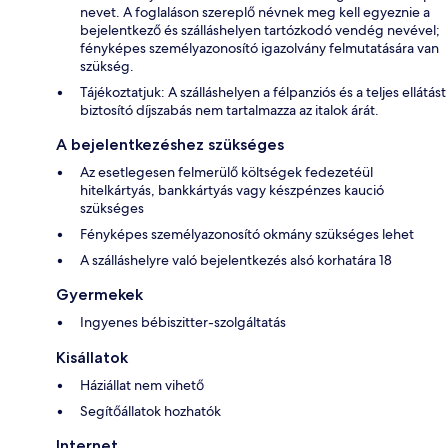
nevet. A foglaláson szereplő névnek meg kell egyeznie a
bejelentkező és szálláshelyen tartózkodó vendég nevével;
fényképes személyazonosító igazolvány felmutatására van
szükség.
Tájékoztatjuk: A szálláshelyen a félpanziós és a teljes ellátást
biztosító díjszabás nem tartalmazza az italok árát.
A bejelentkezéshez szükséges
Az esetlegesen felmerülő költségek fedezetéül
hitelkártyás, bankkártyás vagy készpénzes kaució
szükséges
Fényképes személyazonosító okmány szükséges lehet
A szálláshelyre való bejelentkezés alsó korhatára 18
Gyermekek
Ingyenes bébiszitter-szolgáltatás
Kisállatok
Háziállat nem vihető
Segítőállatok hozhatók
Internet