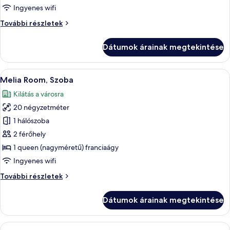
Prémium
Ingyenes wifi
szoba
Prémium
További részletek
szoba
további
Dátumok árainak megtekintése
részletei
A
Egy szállodai szoba, amelyben egy nagy
5
Melia Room, Szoba
következő
Kilátás a városra
szoba
20 négyzetméter
összes
képének
1 hálószoba
megtekintése:
2 férőhely
Melia
1 queen (nagyméretű) franciaágy
Room,
Ingyenes wifi
Szoba
Melia
További részletek
Room,
Szoba
Dátumok árainak megtekintése
további
részletei
A
Egy modern szállodai szoba, amelyben e