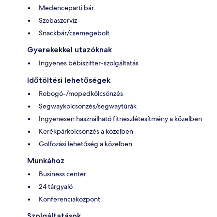
Medenceparti bár
Szobaszerviz
Snackbár/csemegebolt
Gyerekekkel utazóknak
Ingyenes bébiszitter-szolgáltatás
Időtöltési lehetőségek
Robogó-/mopedkölcsönzés
Segwaykölcsönzés/segwaytúrák
Ingyenesen használható fitneszlétesítmény a közelben
Kerékpárkölcsönzés a közelben
Golfozási lehetőség a közelben
Munkához
Business center
24 tárgyaló
Konferenciaközpont
Szolgáltatások