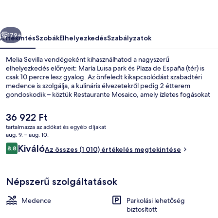
őző
Következő
179+
Áttekintés
Szobák
Elhelyezkedés
Szabályzatok
Melia Sevilla vendégeként kihasználhatod a nagyszerű
elhelyezkedés előnyeit: María Luisa park és Plaza de España (tér) is
csak 10 percre lesz gyalog. Az önfeledt kikapcsolódást szabadtéri
medence is szolgálja, a kulináris élvezetekről pedig 2 étterem
gondoskodik – köztük Restaurante Mosaico, amely ízletes fogásokat
(mediterrán ételek) kínál ebédre. A szálláshely 3 bár/társalgó,
medence melletti bár és 24 órában nyitva tartó fitneszterem
A
36 922 Ft
jóvoltából még nívósabb. Más utazók imádják a szálláshely
jelenlegi
tartalmazza az adókat és egyéb díjakat
következő jellemzőit: segítőkész személyzet és a szálláshely általános
ár
aug. 9. – aug. 10.
állapota. Rövid sétával megközelíthető a tömegközlekedés: San
Szabadtéri medence, napernyők és n
36 922 Ft
Értékelések
Bernardo villamosmegálló 7 perc, Prado San Sebastián
Kiváló
8,8
Az összes (1 010) értékelés megtekintése
8,8 ennyiből: 10
villamosmegálló pedig 7 perc séta.
Népszerű szolgáltatások
Medence
Parkolási lehetőség
biztosított