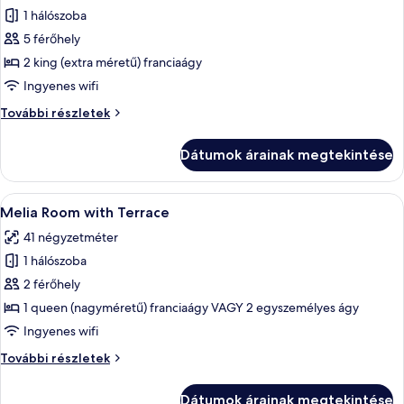
1 hálószoba
összes
képének
5 férőhely
megtekintése:
2 king (extra méretű) franciaágy
Prémium
Ingyenes wifi
szoba,
Prémium
További részletek
kapcsolódó
szoba,
szobák
kapcsolódó
Dátumok árainak megtekintése
szobák
további
részletei
A
Egy szállodai szoba két ággyal, televízió
4
Melia Room with Terrace
következő
41 négyzetméter
szoba
1 hálószoba
összes
képének
2 férőhely
megtekintése:
1 queen (nagyméretű) franciaágy VAGY 2 egyszemélyes ágy
Melia
Ingyenes wifi
Room
Melia
További részletek
with
Room
Terrace
with
Dátumok árainak megtekintése