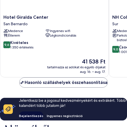
Hotel
NH
Hotel Giralda Center
NH Col
Giralda
Collecti
San Bernardo
Sur
Center
Sevilla
Medence
Ingyenes wifi
Mede
San
Sur
Étterem
Légkondicionálás
Parkol
Bernardo
biztosí
9.6
Kivételes
9,6
9.0
Cso
ennyiből:
1 350 értékelés
9,0
ennyiből
1 001
10,
10,
Kivételes,
Az
41 538 Ft
Csodálat
1 350
ár
1 001
tartalmazza az adókat és egyéb díjakat
értékelés
41 538 Ft
aug. 16. – aug. 17.
értékelé
Hasonló szálláshelyek összehasonlítása
Jelentkezz be a jogosul kedvezményekért és extrákért. Több
kalandért több jutalom jár!
Bejelentkezés
Ingyenes regisztráció