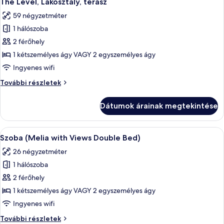
The Level, Lakosztály, terasz
következő
részletei
59 négyzetméter
szoba
1 hálószoba
összes
képének
2 férőhely
megtekintése:
1 kétszemélyes ágy VAGY 2 egyszemélyes ágy
The
Ingyenes wifi
Level,
The
További részletek
Lakosztály,
Level,
terasz
Lakosztály,
Dátumok árainak megtekintése
terasz
további
részletei
A
Környezetbarát piperecikkek, hajszárí
3
Szoba (Melia with Views Double Bed)
következő
26 négyzetméter
szoba
1 hálószoba
összes
képének
2 férőhely
megtekintése:
1 kétszemélyes ágy VAGY 2 egyszemélyes ágy
Szoba
Ingyenes wifi
(Melia
Szoba
További részletek