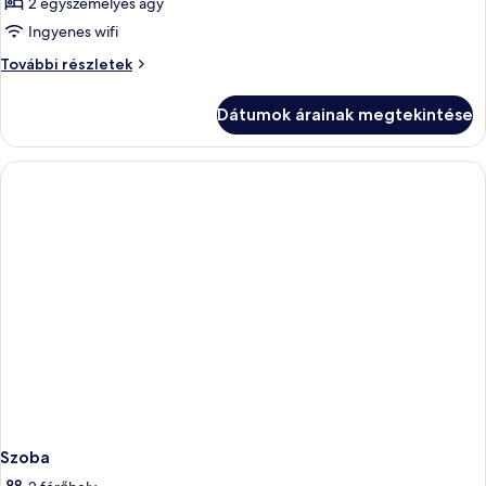
2 egyszemélyes ágy
összes
képének
Ingyenes wifi
megtekintése:
Szoba
További részletek
Szoba
további
részletei
Dátumok árainak megtekintése
Szoba