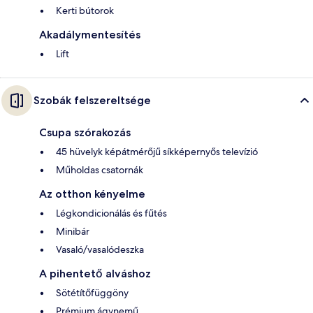
Kerti bútorok
Akadálymentesítés
Lift
Szobák felszereltsége
Csupa szórakozás
45 hüvelyk képátmérőjű síkképernyős televízió
Műholdas csatornák
Az otthon kényelme
Légkondicionálás és fűtés
Minibár
Vasaló/vasalódeszka
A pihentető alváshoz
Sötétítőfüggöny
Prémium ágynemű