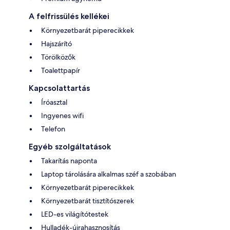
A felfrissülés kellékei
Környezetbarát piperecikkek
Hajszárító
Törölközők
Toalettpapír
Kapcsolattartás
Íróasztal
Ingyenes wifi
Telefon
Egyéb szolgáltatások
Takarítás naponta
Laptop tárolására alkalmas széf a szobában
Környezetbarát piperecikkek
Környezetbarát tisztítószerek
LED-es világítótestek
Hulladék-újrahasznosítás