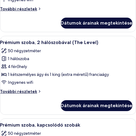
terasz
Szoba,
További részletek
(The
terasz
Level
(The
Dátumok árainak megtekintése
Level
Melia)
Melia)
további
A
Egy modern szállodai szoba, amelyben t
8
részletei
Prémium szoba, 2 hálószobával (The Level)
következő
50 négyzetméter
szoba
1 hálószoba
összes
képének
4 férőhely
megtekintése:
1 kétszemélyes ágy és 1 king (extra méretű) franciaágy
Prémium
Ingyenes wifi
szoba,
Prémium
További részletek
2
szoba,
hálószobával
2
Dátumok árainak megtekintése
hálószobával
(The
(The
Level)
Level)
A
Egy modern szállodai szoba, amelyben 
5
további
Prémium szoba, kapcsolódó szobák
következő
részletei
50 négyzetméter
szoba