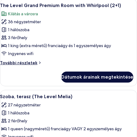
A
Egy modern hálószoba, amelyben egy n
Beds)
6
Beds)
The Level Grand Premium Room with Whirlpool (2+1)
következő
további
Kilátás a városra
részletei
szoba
36 négyzetméter
összes
képének
1 hálószoba
megtekintése:
3 férőhely
The
1 king (extra méretű) franciaágy és 1 egyszemélyes ágy
Level
Ingyenes wifi
Grand
The
További részletek
Premium
Level
Room
Grand
Dátumok árainak megtekintése
with
Premium
Room
Whirlpool
with
A
Egy szállodai szoba, amelyben egy nagy
(2+1)
12
Whirlpool
Szoba, terasz (The Level Melia)
következő
(2+1)
27 négyzetméter
további
szoba
részletei
1 hálószoba
összes
képének
2 férőhely
megtekintése:
1 queen (nagyméretű) franciaágy VAGY 2 egyszemélyes ágy
Szoba,
Ingyenes wifi