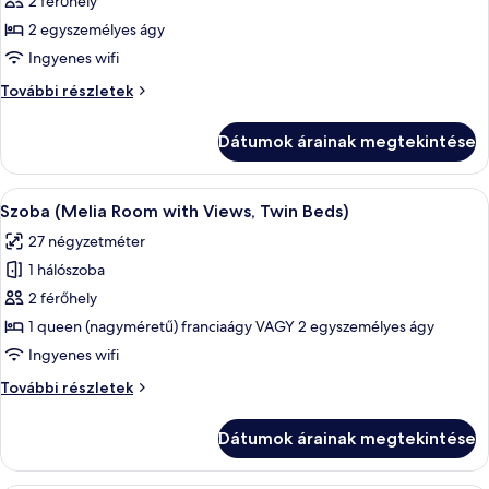
2 férőhely
2 egyszemélyes ágy
Ingyenes wifi
Szoba
További részletek
további
részletei
Dátumok árainak megtekintése
A
Egy szállodai szoba, amelyben egy nagy á
4
Szoba (Melia Room with Views, Twin Beds)
következő
27 négyzetméter
szoba
1 hálószoba
összes
képének
2 férőhely
megtekintése:
1 queen (nagyméretű) franciaágy VAGY 2 egyszemélyes ágy
Szoba
Ingyenes wifi
(Melia
Szoba
További részletek
Room
(Melia
with
Room
Dátumok árainak megtekintése
with
Views,
Views,
Twin
Twin