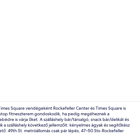
Tartalomkész
Times Square vendégeként Rockefeller Center és Times Square is
nonstop fitneszterem gondoskodik, ha pedig megéheznek a
re is várja őket. A szálláshely bár/társalgó, snack bár/delikát és
k a szálláshely következő jellemzőit: kényelmes ágyak és segítőkész
tő: 49th St. metróállomás csak pár lépés, 47–50 Sts-Rockefeller