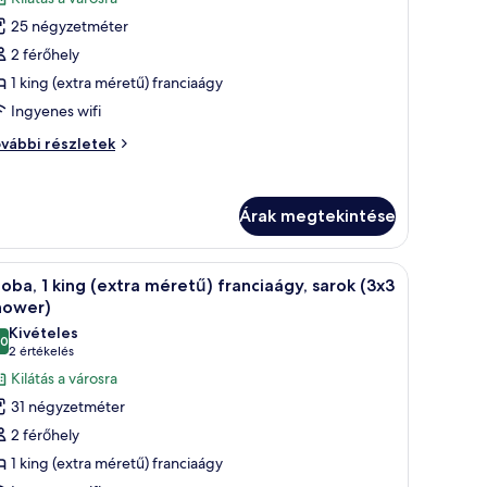
épének
25 négyzetméter
egtekintése:
2 férőhely
zoba,
1 king (extra méretű) franciaágy
Ingyenes wifi
ing
extra
oba,
vábbi részletek
éretű)
ng
ranciaágy,
xtra
arok
Árak megtekintése
retű)
anciaágy,
rok
gyneművel, és egy modern lámpával.
ahonnan a városra nyílik kilátás, különösen a szürkületben, fehér ágyneműve
Egy modern szállodaszoba, nagy ablakkal, ahon
vábbi
9
oba, 1 king (extra méretű) franciaágy, sarok (3x3
övetkező
szletei
hower)
zoba
Kivételes
,0
sszes
10-ből 10,0
(2
2 értékelés
épének
értékelés)
Kilátás a városra
egtekintése:
31 négyzetméter
zoba,
2 férőhely
1 king (extra méretű) franciaágy
ing