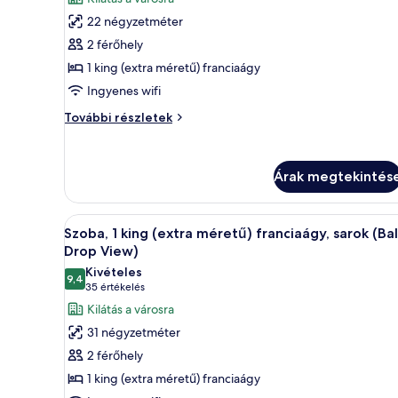
képének
22 négyzetméter
megtekintése:
2 férőhely
Szoba,
1 king (extra méretű) franciaágy
1
Ingyenes wifi
king
(extra
Szoba,
További részletek
méretű)
1
king
franciaágy
(extra
Árak megtekintés
méretű)
franciaágy
további
A
Egy szállodai szoba nagy ablak
részletei
10
Szoba, 1 king (extra méretű) franciaágy, sarok (Bal
következő
Drop View)
szoba
Kivételes
9,4
összes
10-ből 9,4
(35
35 értékelés
képének
értékelés)
Kilátás a városra
megtekintése:
31 négyzetméter
Szoba,
2 férőhely
1
1 king (extra méretű) franciaágy
king