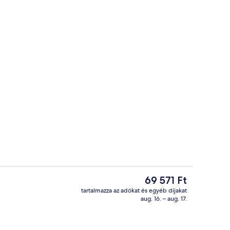
Lobby
ítő videója – beküldő: Journeyswithkris
A
69 571 Ft
jelenlegi
tartalmazza az adókat és egyéb díjakat
ár
aug. 16. – aug. 17.
Reggeli, ebéd és villásreggeli
69 571 Ft