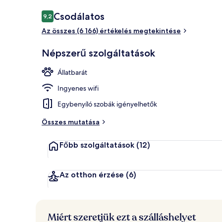
Értékelések
Csodálatos
9,2
9,2 ennyiből: 10
Az összes (6 166) értékelés megtekintése
Lobby
Népszerű szolgáltatások
Állatbarát
Ingyenes wifi
Egybenyíló szobák igényelhetők
Összes mutatása
Főbb szolgáltatások
(12)
Az otthon érzése
(6)
Miért szeretjük ezt a szálláshelyet