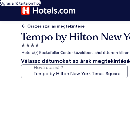
Ugrás a fő tartalomhoz
Összes szállás megtekintése
Tempo by Hilton New Y
4.0
csillagos
Hotel a(z) Rockefeller Center közelében, ahol étterem áll re
szálláshely
Válassz dátumokat az árak megtekintés
Hová utaznál?
A(z)
Tempo
by
Hilton
New
York