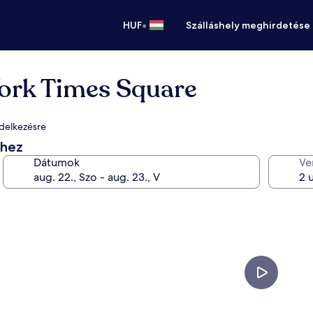
•
HUF
Szálláshely meghirdetése
ork Times Square
ndelkezésre
éhez
Dátumok
Ve