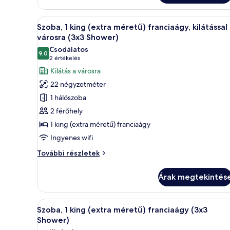
(Hearing)
méretű)
franciaágy,
A
Prémium ágynemű, pehelypaplan
6
sarok
Szoba, 1 king (extra méretű) franciaágy, kilátással
következő
(Hearing)
városra (3x3 Shower)
további
szoba
Csodálatos
részletei
9,0
összes
10-ből 9,0
(2
2 értékelés
képének
értékelés)
Kilátás a városra
megtekintése:
22 négyzetméter
Szoba,
1 hálószoba
1
2 férőhely
king
1 king (extra méretű) franciaágy
(extra
Ingyenes wifi
méretű)
franciaágy,
Szoba,
További részletek
kilátással
1
king
a
Árak megtekintés
(extra
városra
méretű)
(3x3
franciaágy,
A
Prémium ágynemű, pehelypaplan
6
kilátással
Shower)
Szoba, 1 king (extra méretű) franciaágy (3x3
következő
a
Shower)
városra
szoba