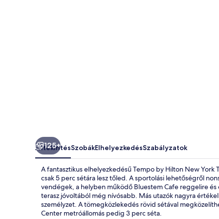
Times
Square
képgalériája
125+
Áttekintés
Szobák
Elhelyezkedés
Szabályzatok
A fantasztikus elhelyezkedésű Tempo by Hilton New York 
csak 5 perc sétára lesz tőled. A sportolási lehetőségről 
vendégek, a helyben működő Bluestem Cafe reggelire és ebéd
terasz jóvoltából még nívósabb. Más utazók nagyra értékeli
személyzet. A tömegközlekedés rövid sétával megközelíthe
Center metróállomás pedig 3 perc séta.