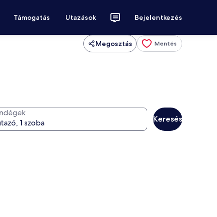
Támogatás
Utazások
Bejelentkezés
Megosztás
Mentés
ndégek
Keresés