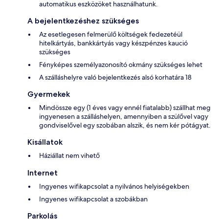
automatikus eszközöket használhatunk.
A bejelentkezéshez szükséges
Az esetlegesen felmerülő költségek fedezetéül
hitelkártyás, bankkártyás vagy készpénzes kaució
szükséges
Fényképes személyazonosító okmány szükséges lehet
A szálláshelyre való bejelentkezés alsó korhatára 18
Gyermekek
Mindössze egy (1 éves vagy ennél fiatalabb) szállhat meg
ingyenesen a szálláshelyen, amennyiben a szülővel vagy
gondviselővel egy szobában alszik, és nem kér pótágyat.
Kisállatok
Háziállat nem vihető
Internet
Ingyenes wifikapcsolat a nyilvános helyiségekben
Ingyenes wifikapcsolat a szobákban
Parkolás