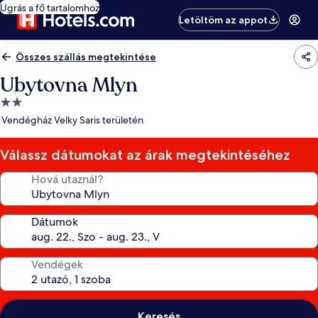
Ugrás a fő tartalomhoz
Letöltöm az appot
Összes szállás megtekintése
Ubytovna Mlyn
2.0
csillagos
Vendégház Velky Saris területén
szálláshely
Válassz dátumokat az árak megtekintéséhez
Hová utaznál?
Dátumok
Vendégek
Keresés