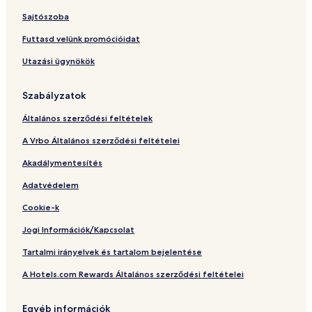
a
r
Sajtószoba
t
m
Futtasd velünk promócióidat
e
Utazási ügynökök
n
t
Szabályzatok
Általános szerződési feltételek
A Vrbo Általános szerződési feltételei
Akadálymentesítés
Adatvédelem
Cookie-k
Jogi Információk/Kapcsolat
Tartalmi irányelvek és tartalom bejelentése
A Hotels.com Rewards Általános szerződési feltételei
Egyéb információk