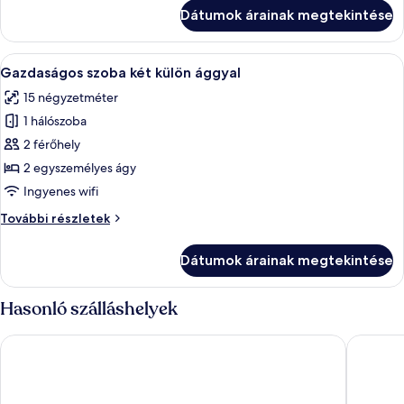
szoba
Dátumok árainak megtekintése
további
részletei
A
Egy szoba, amelyben van egy fa asztal,
26
Gazdaságos szoba két külön ággyal
következő
15 négyzetméter
szoba
1 hálószoba
összes
képének
2 férőhely
megtekintése:
2 egyszemélyes ágy
Gazdaságos
Ingyenes wifi
szoba
Gazdaságos
További részletek
két
szoba
külön
két
Dátumok árainak megtekintése
külön
ággyal
ággyal
további
Hasonló szálláshelyek
részletei
Hotel Karpatia
Residen