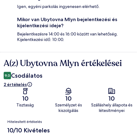
Igen, egyéni parkolás ingyenesen elérhető.
Mikor van Ubytovna Mlyn bejelentkezési és
kijelentkezési ideje?
Bejelentkezésre 14:00 és 16:00 között van lehetőség.
Kijelentkezési idő: 10:00.
A(z) Ubytovna Mlyn értékelései
Értékelések
Csodálatos
9,0
2 értékelés
10
10
10
Tisztaság
Személyzet és
Szálláshely állapota és
kiszolgálás
létesítményei
Értékelések
Hitelesített értékelés
10/10 Kivételes