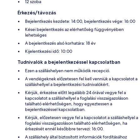
12 szoba
Érkezés/távozás
Bejelentkezés kezdete: 14:00, bejelentkezés vége: 16:00
Kései bejelentkezés az elérhetőség függvényében
lehetséges
A bejelentkezés alsó korhatára: 18 év
Kijelentkezési idő: 10:00
Tudnivalók a bejelentkezéssel kapcsolatban
Ezen a szálláshelyen nem működik recepció.
A vendégeknek előzetesen fel kell venniük a kapcsolatot a
szálláshellyel a bejelentkezési tudnivalókért.
Kérjük, érkezése előtt legalább 24 órával vegye fel a
kapcsolatot a szálláshellyel a foglalási visszaigazoláson
található elérhetőségen, hogy egyeztessen a
bejelentkezéssel kapcsolatban.
Kérjük, előzetesen vegye fel a kapcsolatot a szálláshellyel a
foglalási visszaigazoláson található elérhetőségen, ha
érkezését ennél későbbre tervezi: 16:00.
A szálláshely által biztosított információk fordításához