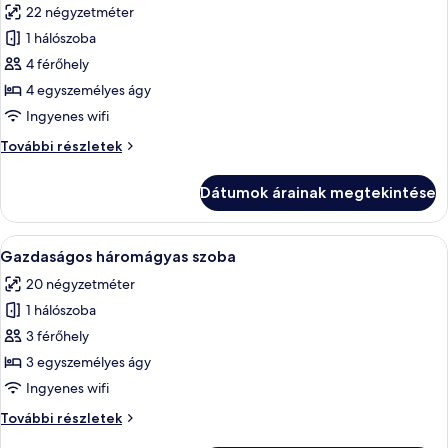
22 négyzetméter
szoba
1 hálószoba
összes
képének
4 férőhely
megtekintése:
4 egyszemélyes ágy
Gazdaságos
Ingyenes wifi
négyágyas
Gazdaságos
További részletek
szoba
négyágyas
szoba
Dátumok árainak megtekintése
további
részletei
A
Egy hálószoba, amelyben van egy ágy, e
30
Gazdaságos háromágyas szoba
következő
20 négyzetméter
szoba
1 hálószoba
összes
képének
3 férőhely
megtekintése:
3 egyszemélyes ágy
Gazdaságos
Ingyenes wifi
háromágyas
Gazdaságos
További részletek
szoba
háromágyas