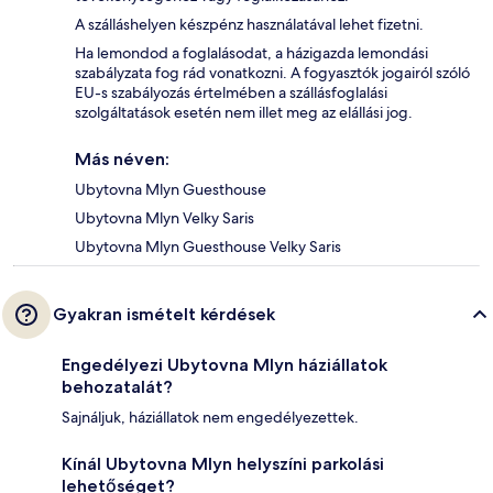
A szálláshelyen készpénz használatával lehet fizetni.
Ha lemondod a foglalásodat, a házigazda lemondási
szabályzata fog rád vonatkozni. A fogyasztók jogairól szóló
EU-s szabályozás értelmében a szállásfoglalási
szolgáltatások esetén nem illet meg az elállási jog.
Más néven:
Ubytovna Mlyn Guesthouse
Ubytovna Mlyn Velky Saris
Ubytovna Mlyn Guesthouse Velky Saris
Gyakran ismételt kérdések
Engedélyezi Ubytovna Mlyn háziállatok
behozatalát?
Sajnáljuk, háziállatok nem engedélyezettek.
Kínál Ubytovna Mlyn helyszíni parkolási
lehetőséget?