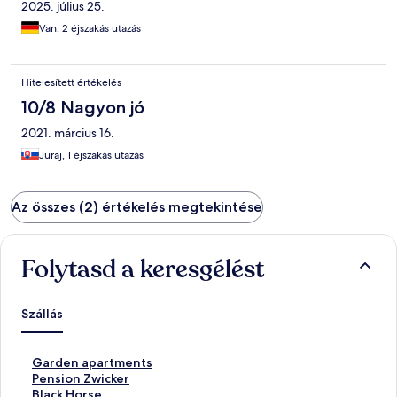
2025. július 25.
Van, 2 éjszakás utazás
Hitelesített értékelés
10/8 Nagyon jó
2021. március 16.
Juraj, 1 éjszakás utazás
Az összes (2) értékelés megtekintése
Folytasd a keresgélést
Szállás
S
Garden apartments
z
S
Pension Zwicker
a
z
S
Black Horse