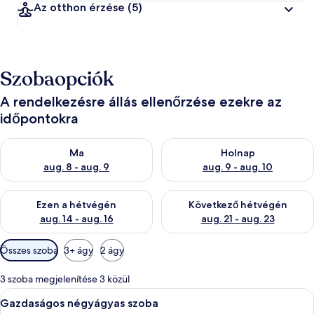
Az otthon érzése
(5)
Szobaopciók
A rendelkezésre állás ellenőrzése ezekre az
időpontokra
A ma esti rendelkezésre állás ellenőrzése: aug. 8 - aug. 9
A holnapi rendelkezésre állás e
Ma
Holnap
aug. 8 - aug. 9
aug. 9 - aug. 10
A mostani hétvégi rendelkezésre állás ellenőrzése: aug. 14 - au
A következő hétvégi rendelkezé
Ezen a hétvégén
Következő hétvégén
aug. 14 - aug. 16
aug. 21 - aug. 23
Szobákhoz
Összes szoba
3+ ágy
2 ágy
rendelkezésre
álló
3 szoba megjelenítése 3 közül
szűrők
A
Egy szoba, melyben fa padló van, egy m
28
Gazdaságos négyágyas szoba
következő