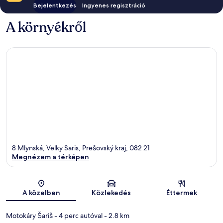
Bejelentkezés
Ingyenes regisztráció
A környékről
8 Mlynská, Velky Saris, Prešovský kraj, 082 21
Megnézem a térképen
Térkép
A közelben
Közlekedés
Éttermek
Motokáry Šariš
- 4 perc autóval
- 2.8 km