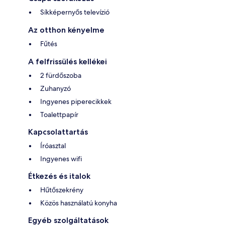
Síkképernyős televízió
Az otthon kényelme
Fűtés
A felfrissülés kellékei
2 fürdőszoba
Zuhanyzó
Ingyenes piperecikkek
Toalettpapír
Kapcsolattartás
Íróasztal
Ingyenes wifi
Étkezés és italok
Hűtőszekrény
Közös használatú konyha
Egyéb szolgáltatások