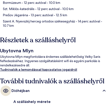
Bormúzeum
- 12 perc autóval
- 10.0 km
Szt. Miklós-katedrális
- 12 perc autóval
- 10.0 km
Prešov Jégaréna
- 13 perc autóval
- 12.5 km
Szent A. Nyevszkij herceg ortodox székesegyház
- 14 perc autóval
-
10.7 km
Részletek a szálláshelyről
Ubytovna Mlyn
Ubytovna Mlyn megfontolásra érdemes szálláslehetőség Velky Saris
felfedezéséhez. Ingyenes szolgáltatásként wifi és egyéni parkolás is
rendelkezésedre áll.
Tudnivalók a lemondással kapcsolatos jogaidról
További tudnivalók a szálláshelyről
Dióhéjban
A szálláshely mérete