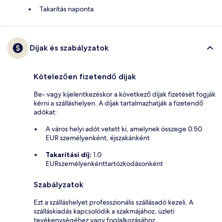
Takarítás naponta
Díjak és szabályzatok
Kötelezően fizetendő díjak
Be- vagy kijelentkezéskor a következő díjak fizetését fogják
kérni a szálláshelyen. A díjak tartalmazhatják a fizetendő
adókat:
A város helyi adót vetett ki, amelynek összege 0.50
EUR személyenként, éjszakánként
Takarítási díj:
1.0
EURszemélyenkénttartózkodásonként
Szabályzatok
Ezt a szálláshelyet professzionális szállásadó kezeli. A
szálláskiadás kapcsolódik a szakmájához, üzleti
tevékenységéhez vagy foglalkozásához.