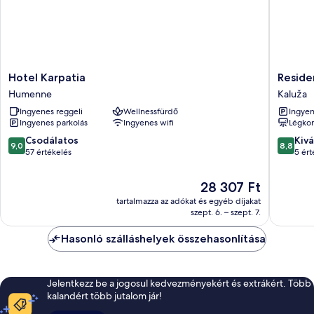
Hotel
Residen
Hotel Karpatia
Reside
Karpatia
ŠÍRAVA
Humenne
Kaluža
Humenne
Kaluža
Ingyenes reggeli
Wellnessfürdő
Ingyen
Ingyenes parkolás
Ingyenes wifi
Légkon
9.0
8.8
Csodálatos
Kivá
9,0
8,8
ennyiből:
ennyiből
57 értékelés
5 ért
10,
10,
Csodálatos,
Kiváló,
Az
28 307 Ft
57
5
ár
tartalmazza az adókat és egyéb díjakat
értékelés
értékelé
28 307 Ft
szept. 6. – szept. 7.
Hasonló szálláshelyek összehasonlítása
Jelentkezz be a jogosul kedvezményekért és extrákért. Több
kalandért több jutalom jár!