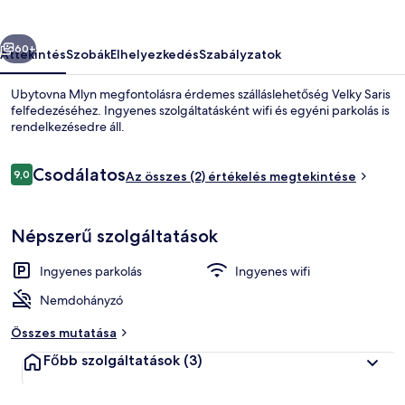
őző
Következő
60+
Áttekintés
Szobák
Elhelyezkedés
Szabályzatok
Ubytovna Mlyn megfontolásra érdemes szálláslehetőség Velky Saris
felfedezéséhez. Ingyenes szolgáltatásként wifi és egyéni parkolás is
rendelkezésedre áll.
Értékelések
Csodálatos
9,0
Az összes (2) értékelés megtekintése
9,0 ennyiből: 10
Népszerű szolgáltatások
Lépcső
Ingyenes parkolás
Ingyenes wifi
Nemdohányzó
Összes mutatása
Főbb szolgáltatások
(3)