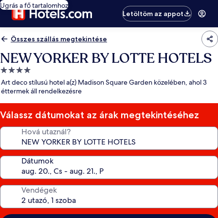
Ugrás a fő tartalomhoz
Letöltöm az appot
Összes szállás megtekintése
NEW YORKER BY LOTTE HOTELS
4.0
csillagos
Art deco stílusú hotel a(z) Madison Square Garden közelében, ahol 3
szálláshely
éttermek áll rendelkezésre
Válassz dátumokat az árak megtekintéséhez
Hová utaznál?
Dátumok
Vendégek