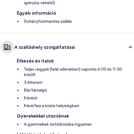
igénybe vehető)
Egyéb információ
Dohányfüstmentes szállás
A szálláshely szolgáltatásai
Étkezés és italok
Teljes reggeli (felár ellenében) naponta 6:00 és 11:00
között
3 étterem
Bár/társalgó
Kávézó
Kávé/tea a közös helyiségben
Gyerekekkel utazóknak
A gyermekek tartózkodása ingyenes