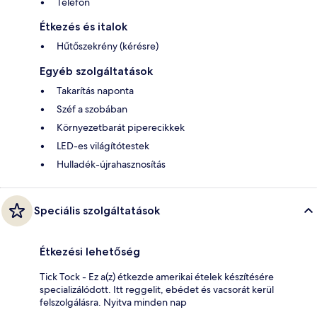
Telefon
Étkezés és italok
Hűtőszekrény (kérésre)
Egyéb szolgáltatások
Takarítás naponta
Széf a szobában
Környezetbarát piperecikkek
LED-es világítótestek
Hulladék-újrahasznosítás
Speciális szolgáltatások
Étkezési lehetőség
Tick Tock - Ez a(z) étkezde amerikai ételek készítésére
specializálódott. Itt reggelit, ebédet és vacsorát kerül
felszolgálásra. Nyitva minden nap