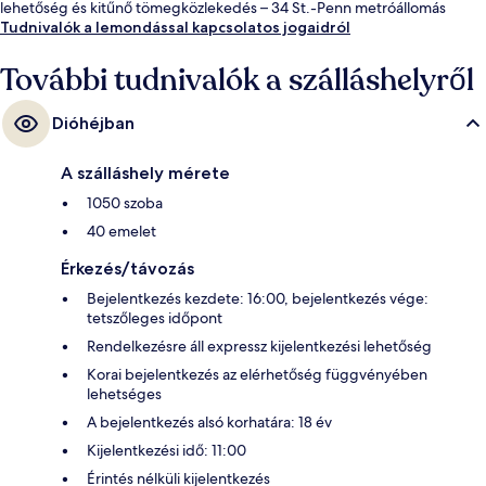
lehetőség és kitűnő tömegközlekedés – 34 St.-Penn metróállomás
mindössze pár lépés, 34 St.-Penn metróállomás (Fashion Av.) pedig 4
Tudnivalók a lemondással kapcsolatos jogaidról
perc séta.
További tudnivalók a szálláshelyről
Dióhéjban
A szálláshely mérete
1050 szoba
40 emelet
Érkezés/távozás
Bejelentkezés kezdete: 16:00, bejelentkezés vége:
tetszőleges időpont
Rendelkezésre áll expressz kijelentkezési lehetőség
Korai bejelentkezés az elérhetőség függvényében
lehetséges
A bejelentkezés alsó korhatára: 18 év
Kijelentkezési idő: 11:00
Érintés nélküli kijelentkezés