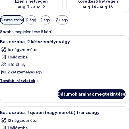
Ezen a hétvégén
Következő hétvégén
aug. 7 - aug. 9
aug. 14 - aug. 16
Szobákhoz
Összes szoba
2 ágy
1 ágy
3+ ágy
rendelkezésre
álló
8 szoba megjelenítése 8 közül
szűrők
A
Egy szállodai szoba két ággyal, televízió
4
Basic szoba, 2 kétszemélyes ágy
következő
16 négyzetméter
szoba
1 hálószoba
összes
képének
4 férőhely
megtekintése:
2 kétszemélyes ágy
Basic
Basic
További részletek
szoba,
szoba,
2
2
Dátumok árainak megtekintése
kétszemélyes
kétszemélyes
ágy
ágy
további
A
Egy szállodai szoba, amelyben találhat
4
részletei
Basic szoba, 1 queen (nagyméretű) franciaágy
következő
12 négyzetméter
szoba
1 hálószoba