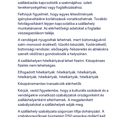
szálláskiadás kapcsolódik a szakmájához, üzleti
tevékenységéhez vagy foglalkozásához.
Felhívjuk figyelmét, hogy egyes létesítmények
igénybevételére korlátozások vonatkozhatnak. További
felvilágosításért lépjen kapcsolatba a szálláshely
munkatársaival. Az elérhetőségi adatokat a foglalási
visszaigazoláson találja.
A vendégek nyugodtak lehetnek, mert biztonságukról
szén-monoxid-érzékelő, tűzoltó készülék, füstérzékelő,
biztonsági rendszer, elsősegély-felszerelés és ablakokra
szerelt védőrács gondoskodik a helyszínen.
A szálláshelyen hitelkártyával lehet fizetni. Készpénzes
fizetés nem lehetséges.
Elfogadott hitelkártyák: hitelkártyák, hitelkártyák,
hitelkártyák, hitelkártyák, hitelkártyák, hitelkártyák
Készpénzmentes tranzakciók elérhetők.
Kérjük, vedd figyelembe, hogy a kulturális szokások és a
vendégekre vonatkozó szabályzatok országonként és
szálláshelyenként eltérhetnek. A megjelenített
szabályzatokat a szálláshelyek adják meg.
A szálláshely szabályzata szigorúan tiltja dohányzást. A
szabályszegőknek büntetést (250 amerikai dollárt) kell