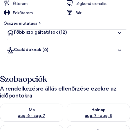
Étterem
Légkondicionálás
Edzőterem
Bár
Összes mutatása
Főbb szolgáltatások
(12)
Családoknak
(6)
Szobaopciók
A rendelkezésre állás ellenőrzése ezekre az
időpontokra
A ma esti rendelkezésre állás ellenőrzése: aug. 6 - aug. 7
A holnapi rendelkezésre állás e
Ma
Holnap
aug. 6 - aug. 7
aug. 7 - aug. 8
A mostani hétvégi rendelkezésre állás ellenőrzése: aug. 7 - aug
A következő hétvégi rendelkezé