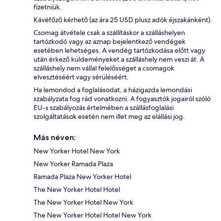
fizetniük.
Kávéfőző kérhető (az ára 25 USD plusz adók éjszakánként).
Csomag átvétele csak a szállításkor a szálláshelyen
tartózkodó vagy az aznap bejelentkező vendégek
esetében lehetséges. A vendég tartózkodása előtt vagy
után érkező küldeményeket a szálláshely nem veszi át. A
szálláshely nem vállal felelősséget a csomagok
elvesztéséért vagy sérüléséért.
Ha lemondod a foglalásodat, a házigazda lemondási
szabályzata fog rád vonatkozni. A fogyasztók jogairól szóló
EU-s szabályozás értelmében a szállásfoglalási
szolgáltatások esetén nem illet meg az elállási jog.
Más néven:
New Yorker Hotel New York
New Yorker Ramada Plaza
Ramada Plaza New Yorker Hotel
The New Yorker Hotel Hotel
The New Yorker Hotel New York
The New Yorker Hotel Hotel New York