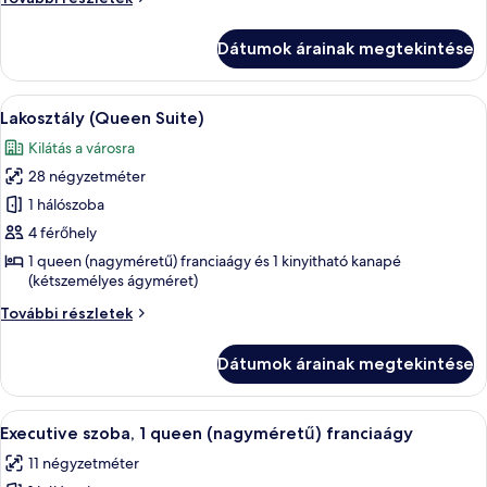
lakosztály
további
Dátumok árainak megtekintése
részletei
A
Egy szállodai szoba, amelyben található
6
Lakosztály (Queen Suite)
következő
Kilátás a városra
szoba
28 négyzetméter
összes
képének
1 hálószoba
megtekintése:
4 férőhely
Lakosztály
1 queen (nagyméretű) franciaágy és 1 kinyitható kanapé
(Queen
(kétszemélyes ágyméret)
Suite)
Lakosztály
További részletek
(Queen
Suite)
Dátumok árainak megtekintése
további
részletei
A
Egy szállodai szoba, amelyben egy nagy á
4
Executive szoba, 1 queen (nagyméretű) franciaágy
következő
11 négyzetméter
szoba