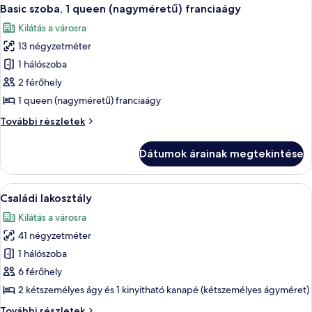
A
5
részletei
Basic szoba, 1 queen (nagyméretű) franciaágy
következő
Kilátás a városra
szoba
13 négyzetméter
összes
képének
1 hálószoba
megtekintése:
2 férőhely
Basic
1 queen (nagyméretű) franciaágy
szoba,
Basic
További részletek
1
szoba,
queen
1
Dátumok árainak megtekintése
queen
(nagyméretű)
(nagyméretű)
franciaágy
franciaágy
A
Egy szállodai szoba, amelyben található
8
további
Családi lakosztály
következő
részletei
Kilátás a városra
szoba
41 négyzetméter
összes
képének
1 hálószoba
megtekintése:
6 férőhely
Családi
2 kétszemélyes ágy és 1 kinyitható kanapé (kétszemélyes ágyméret)
lakosztály
Családi
További részletek