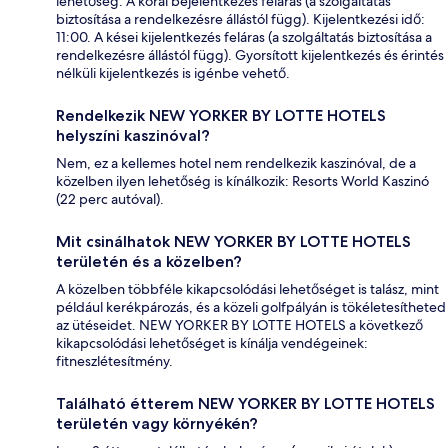
lehetőség. A korai bejelentkezés feláras (a szolgáltatás
biztosítása a rendelkezésre állástól függ). Kijelentkezési idő:
11:00. A kései kijelentkezés feláras (a szolgáltatás biztosítása a
rendelkezésre állástól függ). Gyorsított kijelentkezés és érintés
nélküli kijelentkezés is igénbe vehető.
Rendelkezik NEW YORKER BY LOTTE HOTELS
helyszíni kaszinóval?
Nem, ez a kellemes hotel nem rendelkezik kaszinóval, de a
közelben ilyen lehetőség is kínálkozik: Resorts World Kaszinó
(22 perc autóval).
Mit csinálhatok NEW YORKER BY LOTTE HOTELS
területén és a közelben?
A közelben többféle kikapcsolódási lehetőséget is talász, mint
például kerékpározás, és a közeli golfpályán is tökéletesítheted
az ütéseidet. NEW YORKER BY LOTTE HOTELS a következő
kikapcsolódási lehetőséget is kínálja vendégeinek:
fitneszlétesítmény.
Található étterem NEW YORKER BY LOTTE HOTELS
területén vagy környékén?