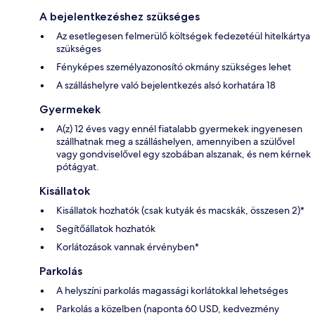
A bejelentkezéshez szükséges
Az esetlegesen felmerülő költségek fedezetéül hitelkártya
szükséges
Fényképes személyazonosító okmány szükséges lehet
A szálláshelyre való bejelentkezés alsó korhatára 18
Gyermekek
A(z) 12 éves vagy ennél fiatalabb gyermekek ingyenesen
szállhatnak meg a szálláshelyen, amennyiben a szülővel
vagy gondviselővel egy szobában alszanak, és nem kérnek
pótágyat.
Kisállatok
Kisállatok hozhatók (csak kutyák és macskák, összesen 2)*
Segítőállatok hozhatók
Korlátozások vannak érvényben*
Parkolás
A helyszíni parkolás magassági korlátokkal lehetséges
Parkolás a közelben (naponta 60 USD, kedvezmény