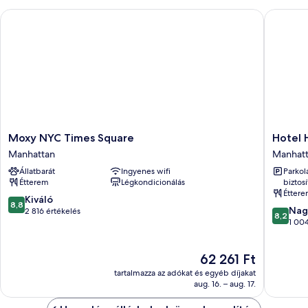
Moxy NYC Times Square
Hotel He
Moxy
Hotel
Moxy NYC Times Square
Hotel 
NYC
Henri
Manhattan
Manhat
Times
NY
Állatbarát
Ingyenes wifi
Parkol
Square
Manhatt
Étterem
Légkondicionálás
biztosí
Manhattan
Étter
8.8
Kiváló
8,8
8.2
Nag
ennyiből:
2 816 értékelés
8,2
ennyiből
1 004
10,
10,
Kiváló,
Nagyon
2 816
Az
62 261 Ft
jó,
értékelés
ár
1 004
tartalmazza az adókat és egyéb díjakat
62 261 Ft
értékelé
aug. 16. – aug. 17.