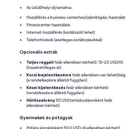
Az üdülőhelyi díj tartalma:
Hozzáférés a business centerhez/számítógép-használat
Fitneszcenter használata
Internet-hozzáférés (korlátozott lehet)
Telefonhívások (esetleges korlátozásokkal)
Opcionális extrák
Teljes reggeli
felár ellenében kérhető: 15–23 USD/fő
(hozzávetőleges ár)
Korai bejelentkezésre
felár ellenében van lehetőség
(a rendelkezésre állástól függően)
Kései kijelentkezés
felár ellenében kérhető
(rendelkezésre állástól függően)
Hűtőszekrény
50 USDtartózkodásonként felár
ellenében kérhető
Gyermekek és pótágyak
Pótágy éjszakánként 50.0 USD díj ellenében kérhető