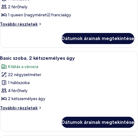
összes
képének
2 férőhely
megtekintése:
1 queen (nagyméretű) franciaágy
Basic
Basic
További részletek
szoba,
szoba,
1
1
Dátumok árainak megtekintése
queen
queen
(nagyméretű)
(nagyméretű)
franciaágy
A
Egy szállodai szoba két ággyal, íróasztal
franciaágy
5
további
Basic szoba, 2 kétszemélyes ágy
következő
részletei
Kilátás a városra
szoba
22 négyzetméter
összes
képének
1 hálószoba
megtekintése:
4 férőhely
Basic
2 kétszemélyes ágy
szoba,
Basic
További részletek
2
szoba,
kétszemélyes
2
Dátumok árainak megtekintése
kétszemélyes
ágy
ágy
további
Egy szállodai szoba, amelyben egy nagy