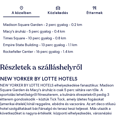
Térkép
A közelben
Közlekedés
Éttermek
Madison Square Garden
- 2 perc gyalog
- 0.2 km
Macy's áruház
- 5 perc gyalog
- 0.4 km
Times Square
- 10 perc gyalog
- 0.8 km
Empire State Building
- 13 perc gyalog
- 1.1 km
Rockefeller Center
- 16 perc gyalog
- 1.4 km
Részletek a szálláshelyről
NEW YORKER BY LOTTE HOTELS
NEW YORKER BY LOTTE HOTELS elhelyezkedése fanasztikus: Madison
Square Garden és Macy's áruház is csak 5 perc sétára van tőle. A
sportolási lehetőségről fitneszterem, a kulináris élvezetekről pedig 3
étterem gondoskodik – köztük Tick Tock, amely ízletes fogásokat
(amerikai ételek) kínál reggelire, ebédre és vacsorára. Az art deco stílusú
hotel szolgáltatásait bár/társalgó és terasz teszi teljessé. Más utazók a
következőket is nagyra értékelik: központi elhelyezkedés, városnézési