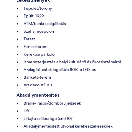
Létesítmények
1 épület/torony
Épült: 1929
ATM/banki szolgáltatás
Széf a recepción
Terasz
Fitneszterem
Kerékpárparkoló
Ismeretterjesztés a helyi kultúráról és ökoszisztémáról
A világítótestek legalább 80%-a LED-es
Bankett-terem
Art deco stílusú
Akadálymentesítés
Braille-írásos/domború jelzések
Lift
Liftajtó szélessége (cm) 107
Akadálymentesített útvonal kerekesszékeseknek