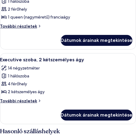
1 hálószoba
összes
képének
2 férőhely
megtekintése:
1 queen (nagyméretű) franciaágy
Executive
Executive
További részletek
szoba,
szoba,
1
1
Dátumok árainak megtekintése
queen
queen
(nagyméretű)
(nagyméretű)
franciaágy
A
Egy szállodai szoba két ággyal, íróaszta
franciaágy
4
további
Executive szoba, 2 kétszemélyes ágy
következő
részletei
14 négyzetméter
szoba
1 hálószoba
összes
képének
4 férőhely
megtekintése:
2 kétszemélyes ágy
Executive
Executive
További részletek
szoba,
szoba,
2
2
Dátumok árainak megtekintése
kétszemélyes
kétszemélyes
ágy
ágy
további
Hasonló szálláshelyek
részletei