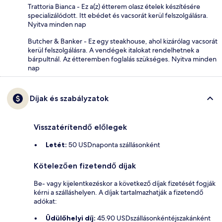
Trattoria Bianca - Ez a(z) étterem olasz ételek készítésére
specializálódott. Itt ebédet és vacsorát kerül felszolgálásra.
Nyitva minden nap
Butcher & Banker - Ez egy steakhouse, ahol kizárólag vacsorát
kerül felszolgálásra. A vendégek italokat rendelhetnek a
bárpultnál. Az étteremben foglalás szükséges. Nyitva minden
nap
Díjak és szabályzatok
Visszatérítendő előlegek
Letét:
50 USDnaponta szállásonként
Kötelezően fizetendő díjak
Be- vagy kijelentkezéskor a következő díjak fizetését fogják
kérni a szálláshelyen. A díjak tartalmazhatják a fizetendő
adókat:
Üdülőhelyi díj:
45.90 USDszállásonkéntéjszakánként