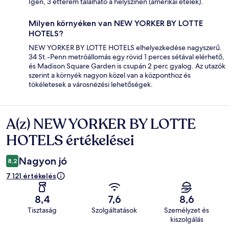
Igen, 3 étterem található a helyszínen (amerikai ételek).
Milyen környéken van NEW YORKER BY LOTTE
HOTELS?
NEW YORKER BY LOTTE HOTELS elhelyezkedése nagyszerű.
34 St.-Penn metróállomás egy rövid 1 perces sétával elérhető,
és Madison Square Garden is csupán 2 perc gyalog. Az utazók
szerint a környék nagyon közel van a központhoz és
tökéletesek a városnézési lehetőségek.
A(z) NEW YORKER BY LOTTE
Értékelések
HOTELS értékelései
Nagyon jó
8,2
7 121 értékelés
8,4
7,6
8,6
Tisztaság
Szolgáltatások
Személyzet és
kiszolgálás