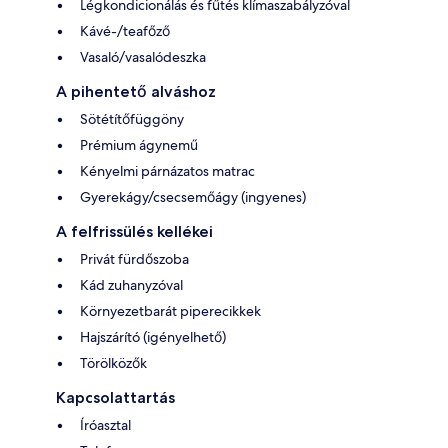
Légkondicionálás és fűtés klímaszabályzóval
Kávé-/teafőző
Vasaló/vasalódeszka
A pihentető alváshoz
Sötétítőfüggöny
Prémium ágynemű
Kényelmi párnázatos matrac
Gyerekágy/csecsemőágy (ingyenes)
A felfrissülés kellékei
Privát fürdőszoba
Kád zuhanyzóval
Környezetbarát piperecikkek
Hajszárító (igényelhető)
Törölközők
Kapcsolattartás
Íróasztal