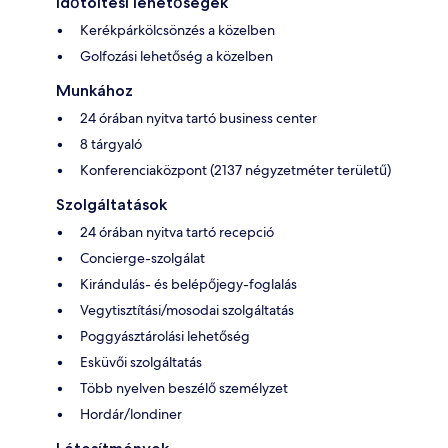
Időtöltési lehetőségek
Kerékpárkölcsönzés a közelben
Golfozási lehetőség a közelben
Munkához
24 órában nyitva tartó business center
8 tárgyaló
Konferenciaközpont (2137 négyzetméter területű)
Szolgáltatások
24 órában nyitva tartó recepció
Concierge-szolgálat
Kirándulás- és belépőjegy-foglalás
Vegytisztítási/mosodai szolgáltatás
Poggyásztárolási lehetőség
Esküvői szolgáltatás
Több nyelven beszélő személyzet
Hordár/londiner