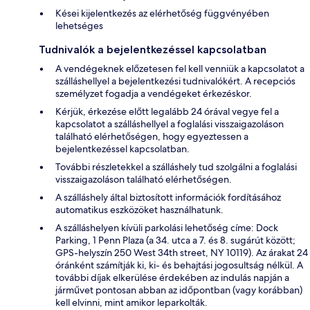
Kései kijelentkezés az elérhetőség függvényében
lehetséges
Tudnivalók a bejelentkezéssel kapcsolatban
A vendégeknek előzetesen fel kell venniük a kapcsolatot a
szálláshellyel a bejelentkezési tudnivalókért. A recepciós
személyzet fogadja a vendégeket érkezéskor.
Kérjük, érkezése előtt legalább 24 órával vegye fel a
kapcsolatot a szálláshellyel a foglalási visszaigazoláson
található elérhetőségen, hogy egyeztessen a
bejelentkezéssel kapcsolatban.
További részletekkel a szálláshely tud szolgálni a foglalási
visszaigazoláson található elérhetőségen.
A szálláshely által biztosított információk fordításához
automatikus eszközöket használhatunk.
A szálláshelyen kívüli parkolási lehetőség címe: Dock
Parking, 1 Penn Plaza (a 34. utca a 7. és 8. sugárút között;
GPS-helyszín 250 West 34th street, NY 10119). Az árakat 24
óránként számítják ki, ki- és behajtási jogosultság nélkül. A
további díjak elkerülése érdekében az indulás napján a
járművet pontosan abban az időpontban (vagy korábban)
kell elvinni, mint amikor leparkolták.