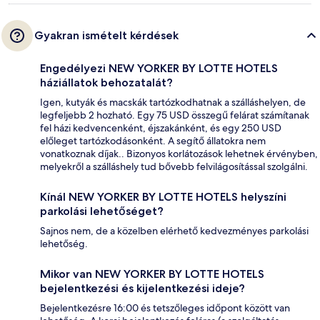
Gyakran ismételt kérdések
Engedélyezi NEW YORKER BY LOTTE HOTELS
háziállatok behozatalát?
Igen, kutyák és macskák tartózkodhatnak a szálláshelyen, de
legfeljebb 2 hozható. Egy 75 USD összegű felárat számítanak
fel házi kedvencenként, éjszakánként, és egy 250 USD
előleget tartózkodásonként. A segítő állatokra nem
vonatkoznak díjak.. Bizonyos korlátozások lehetnek érvényben,
melyekről a szálláshely tud bővebb felvilágosítással szolgálni.
Kínál NEW YORKER BY LOTTE HOTELS helyszíni
parkolási lehetőséget?
Sajnos nem, de a közelben elérhető kedvezményes parkolási
lehetőség.
Mikor van NEW YORKER BY LOTTE HOTELS
bejelentkezési és kijelentkezési ideje?
Bejelentkezésre 16:00 és tetszőleges időpont között van