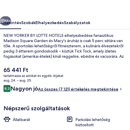
képgalériája
őző
Következő
55+
Áttekintés
Szobák
Elhelyezkedés
Szabályzatok
NEW YORKER BY LOTTE HOTELS elhelyezkedése fanasztikus:
Madison Square Garden és Macy's áruház is csak 5 perc sétára van
tőle. A sportolási lehetőségről fitneszterem, a kulináris élvezetekről
pedig 3 étterem gondoskodik – köztük Tick Tock, amely ízletes
fogásokat (amerikai ételek) kínál reggelire, ebédre és vacsorára. Az
art deco stílusú hotel szolgáltatásait bár/társalgó és terasz teszi
teljessé. Más utazók a következőket is nagyra értékelik: központi
A
65 441 Ft
elhelyezkedés, városnézési lehetőség és kitűnő tömegközlekedés –
jelenlegi
tartalmazza az adókat és egyéb díjakat
34 St.-Penn metróállomás mindössze pár lépés, 34 St.-Penn
ár
aug. 24. – aug. 25.
metróállomás (Fashion Av.) pedig 4 perc séta.
Kilátás a szállásról
65 441 Ft
Értékelések
Nagyon jó
8,2
Az összes (7 121) értékelés megtekintése
8,2 ennyiből: 10
Népszerű szolgáltatások
Állatbarát
Parkolási lehetőség
biztosított