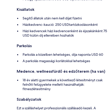
Kisállatok
Segítő állatok után nem kell díjat fizetni
Házikedvenc-kaució: 250 USDtartózkodásonként
Házi kedvencek házi kedvencenként és éjszakánként 75
USD külön díj ellenében hozhatók
Parkolás
Parkolás a közelben lehetséges, díja naponta USD 60
A parkolás magassági korlátokkal lehetséges
Medence, wellnessfürdő és edzőterem (ha van)
18 év alatti gyermekek a következő létesítményt csak
felnőtt felügyelete mellett használhatják:
fitneszlétesítmény
Szabályzatok
Ezt a szálláshelyet professzionális szállásadó kezeli. A