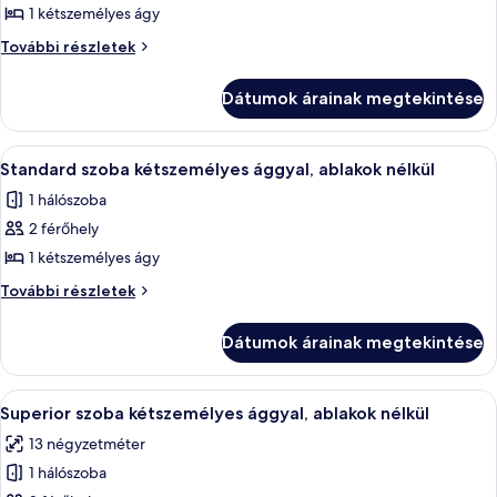
1 kétszemélyes ágy
megtekintése:
Standard
Standard
További részletek
szoba
szoba
kétszemélyes
kétszemélyes
Dátumok árainak megtekintése
ággyal,
ággyal,
kerekesszékkel
kerekesszékkel
használható
A
Ágynemű
8
zuhanyzó,
használható
Standard szoba kétszemélyes ággyal, ablakok nélkül
következő
ablakok
zuhanyzó,
1 hálószoba
nélkül
szoba
ablakok
további
2 férőhely
összes
nélkül
részletei
képének
1 kétszemélyes ágy
megtekintése:
Standard
További részletek
Standard
szoba
kétszemélyes
szoba
Dátumok árainak megtekintése
ággyal,
kétszemélyes
ablakok
ággyal,
nélkül
A
Superior szoba kétszemélyes ággyal, 
10
ablakok
további
Superior szoba kétszemélyes ággyal, ablakok nélkül
következő
részletei
nélkül
13 négyzetméter
szoba
1 hálószoba
összes