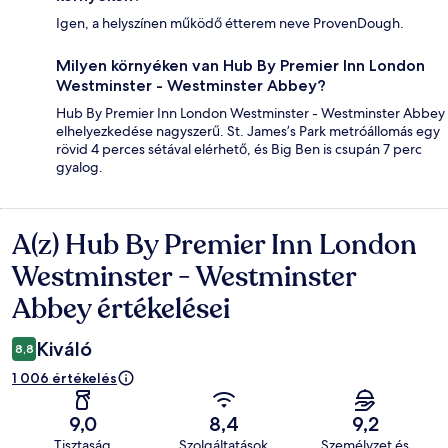
Igen, a helyszínen működő étterem neve ProvenDough.
Milyen környéken van Hub By Premier Inn London
Westminster - Westminster Abbey?
Hub By Premier Inn London Westminster - Westminster Abbey
elhelyezkedése nagyszerű. St. James’s Park metróállomás egy
rövid 4 perces sétával elérhető, és Big Ben is csupán 7 perc
gyalog.
A(z) Hub By Premier Inn London
Értékelések
Westminster - Westminster
Abbey értékelései
Kiváló
8,8
1 006 értékelés
9,0
8,4
9,2
Tisztaság
Szolgáltatások
Személyzet és