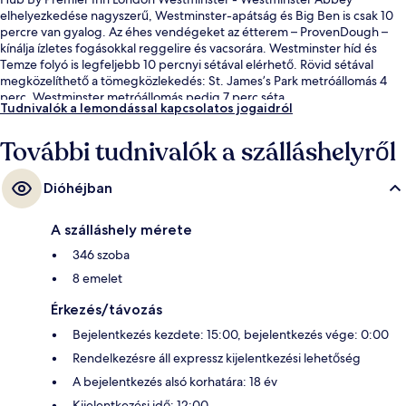
elhelyezkedése nagyszerű, Westminster-apátság és Big Ben is csak 10
percre van gyalog. Az éhes vendégeket az étterem – ProvenDough –
kínálja ízletes fogásokkal reggelire és vacsorára. Westminster híd és
Temze folyó is legfeljebb 10 percnyi sétával elérhető. Rövid sétával
megközelíthető a tömegközlekedés: St. James’s Park metróállomás 4
perc, Westminster metróállomás pedig 7 perc séta.
Tudnivalók a lemondással kapcsolatos jogaidról
További tudnivalók a szálláshelyről
Dióhéjban
A szálláshely mérete
346 szoba
8 emelet
Érkezés/távozás
Bejelentkezés kezdete: 15:00, bejelentkezés vége: 0:00
Rendelkezésre áll expressz kijelentkezési lehetőség
A bejelentkezés alsó korhatára: 18 év
Kijelentkezési idő: 12:00