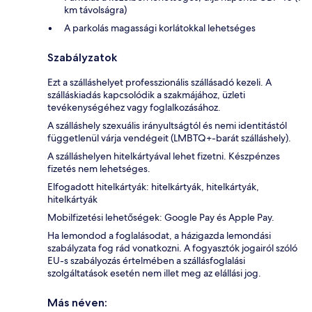
km távolságra)
A parkolás magassági korlátokkal lehetséges
Szabályzatok
Ezt a szálláshelyet professzionális szállásadó kezeli. A
szálláskiadás kapcsolódik a szakmájához, üzleti
tevékenységéhez vagy foglalkozásához.
A szálláshely szexuális irányultságtól és nemi identitástól
függetlenül várja vendégeit (LMBTQ+-barát szálláshely).
A szálláshelyen hitelkártyával lehet fizetni. Készpénzes
fizetés nem lehetséges.
Elfogadott hitelkártyák: hitelkártyák, hitelkártyák,
hitelkártyák
Mobilfizetési lehetőségek: Google Pay és Apple Pay.
Ha lemondod a foglalásodat, a házigazda lemondási
szabályzata fog rád vonatkozni. A fogyasztók jogairól szóló
EU-s szabályozás értelmében a szállásfoglalási
szolgáltatások esetén nem illet meg az elállási jog.
Más néven: