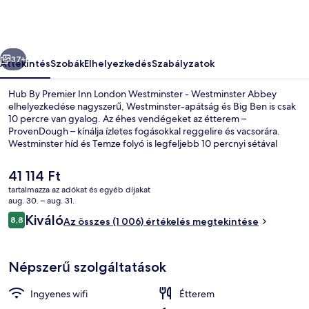
London
Westminster
-
őző
Következő
Westminster
37+
Áttekintés
Szobák
Elhelyezkedés
Szabályzatok
Abbey
Hub By Premier Inn London Westminster - Westminster Abbey
képgalériája
elhelyezkedése nagyszerű, Westminster-apátság és Big Ben is csak
10 percre van gyalog. Az éhes vendégeket az étterem –
ProvenDough – kínálja ízletes fogásokkal reggelire és vacsorára.
Westminster híd és Temze folyó is legfeljebb 10 percnyi sétával
elérhető. Rövid sétával megközelíthető a tömegközlekedés: St.
James’s Park metróállomás 4 perc, Westminster metróállomás pedig
A
41 114 Ft
7 perc séta.
jelenlegi
tartalmazza az adókat és egyéb díjakat
ár
aug. 30. – aug. 31.
Reggeli és vacsora
41 114 Ft
Értékelések
Kiváló
8,8
Az összes (1 006) értékelés megtekintése
8,8 ennyiből: 10
Népszerű szolgáltatások
Ingyenes wifi
Étterem