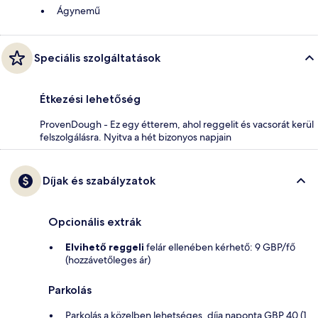
Ágynemű
Speciális szolgáltatások
Étkezési lehetőség
ProvenDough - Ez egy étterem, ahol reggelit és vacsorát kerül
felszolgálásra. Nyitva a hét bizonyos napjain
Díjak és szabályzatok
Opcionális extrák
Elvihető reggeli
felár ellenében kérhető: 9 GBP/fő
(hozzávetőleges ár)
Parkolás
Parkolás a közelben lehetséges, díja naponta GBP 40 (1