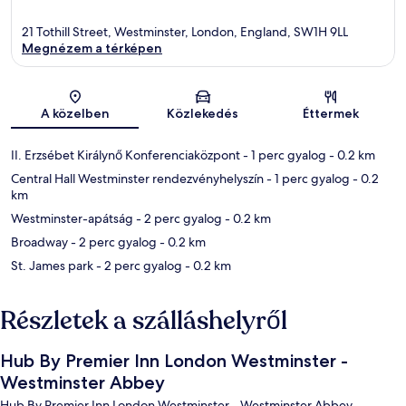
21 Tothill Street, Westminster, London, England, SW1H 9LL
Megnézem a térképen
Térkép
A közelben
Közlekedés
Éttermek
II. Erzsébet Királynő Konferenciaközpont
- 1 perc gyalog
- 0.2 km
Central Hall Westminster rendezvényhelyszín
- 1 perc gyalog
- 0.2
km
Westminster-apátság
- 2 perc gyalog
- 0.2 km
Broadway
- 2 perc gyalog
- 0.2 km
St. James park
- 2 perc gyalog
- 0.2 km
Részletek a szálláshelyről
Hub By Premier Inn London Westminster -
Westminster Abbey
Hub By Premier Inn London Westminster - Westminster Abbey