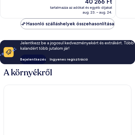
Az
40 266 Ft
Csodálat
Park
Kiváló,
ár
1 913
London,
344
tartalmazza az adókat és egyéb díjakat
40 266 Ft
értékelé
városközpont
aug. 23. – aug. 24.
értékelés
Hasonló szálláshelyek összehasonlítása
Jelentkezz be a jogosul kedvezményekért és extrákért. Több
kalandért több jutalom jár!
Bejelentkezés
Ingyenes regisztráció
A környékről