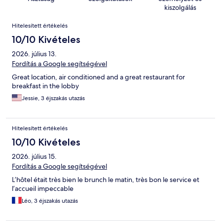
kiszolgálás
Értékelések
Hitelesített értékelés
10/10 Kivételes
2026. július 13.
Fordítás a Google segítségével
Great location, air conditioned and a great restaurant for
breakfast in the lobby
Jessie, 3 éjszakás utazás
Hitelesített értékelés
10/10 Kivételes
2026. július 15.
Fordítás a Google segítségével
L’hôtel était très bien le brunch le matin, très bon le service et
l’accueil impeccable
Léo, 3 éjszakás utazás