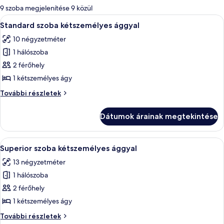
álló
9 szoba megjelenítése 9 közül
szűrők
A
Ágynemű
7
Standard szoba kétszemélyes ággyal
következő
10 négyzetméter
szoba
1 hálószoba
összes
képének
2 férőhely
megtekintése:
1 kétszemélyes ágy
Standard
Standard
További részletek
szoba
szoba
kétszemélyes
kétszemélyes
Dátumok árainak megtekintése
ággyal
ággyal
további
részletei
A
Superior szoba kétszemélyes ággyal 
10
Superior szoba kétszemélyes ággyal
következő
13 négyzetméter
szoba
1 hálószoba
összes
képének
2 férőhely
megtekintése:
1 kétszemélyes ágy
Superior
Superior
További részletek
szoba