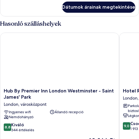
részletei
Dátumok árainak megtekintése
Hasonló szálláshelyek
Hub By Premier Inn London Westminster - Saint James' Park
Hotel Ri
Hub
Hotel
Hub By Premier Inn London Westminster - Saint
Hotel 
By
Riu
James' Park
London,
Premier
Plaza
London, városközpont
Parkol
Inn
London
biztosí
London
Ingyenes wifi
Állandó recepció
The
Légkon
Nemdohányzó
Westminster
Westmin
9.0
-
London,
Cso
8.8
Kiváló
9,0
8,8
ennyiből
Saint
városkö
1 913
ennyiből:
344 értékelés
10,
James'
10,