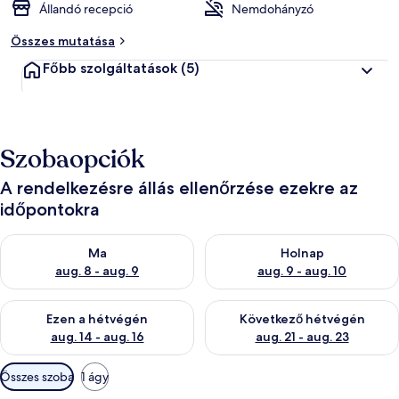
Állandó recepció
Nemdohányzó
Összes mutatása
Főbb szolgáltatások
(5)
Szobaopciók
A rendelkezésre állás ellenőrzése ezekre az
időpontokra
A ma esti rendelkezésre állás ellenőrzése: aug. 8 - aug. 9
A holnapi rendelkezésre állás e
Ma
Holnap
aug. 8 - aug. 9
aug. 9 - aug. 10
A mostani hétvégi rendelkezésre állás ellenőrzése: aug. 14 - au
A következő hétvégi rendelkezé
Ezen a hétvégén
Következő hétvégén
aug. 14 - aug. 16
aug. 21 - aug. 23
Szobákhoz
Összes szoba
1 ágy
rendelkezésre