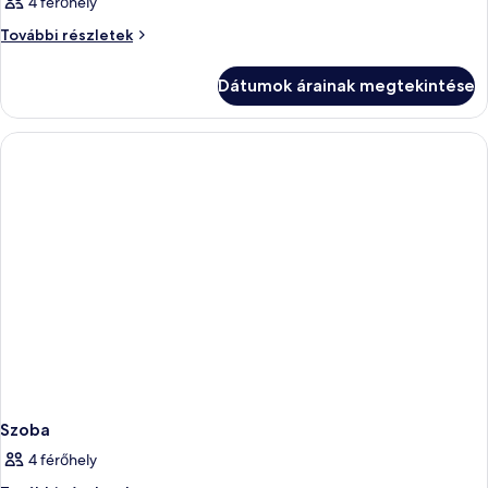
4 férőhely
Szoba
További részletek
további
részletei
Dátumok árainak megtekintése
Szoba
4 férőhely