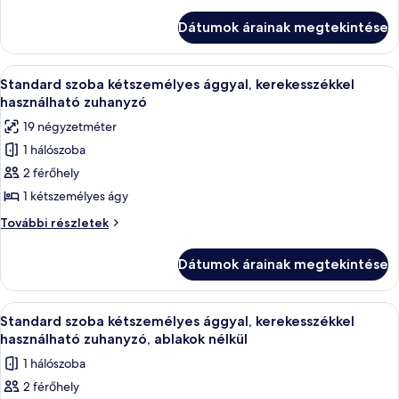
szoba
kétszemélyes
kétszemélyes
Dátumok árainak megtekintése
ággyal
ággyal
további
részletei
A
Ágynemű
11
Standard szoba kétszemélyes ággyal, kerekesszékkel
következő
használható zuhanyzó
szoba
19 négyzetméter
összes
1 hálószoba
képének
2 férőhely
megtekintése:
Standard
1 kétszemélyes ágy
szoba
Standard
További részletek
kétszemélyes
szoba
kétszemélyes
ággyal,
Dátumok árainak megtekintése
ággyal,
kerekesszékkel
kerekesszékkel
használható
használható
A
Ágynemű
11
zuhanyzó
zuhanyzó
Standard szoba kétszemélyes ággyal, kerekesszékkel
következő
további
használható zuhanyzó, ablakok nélkül
részletei
szoba
1 hálószoba
összes
2 férőhely
képének