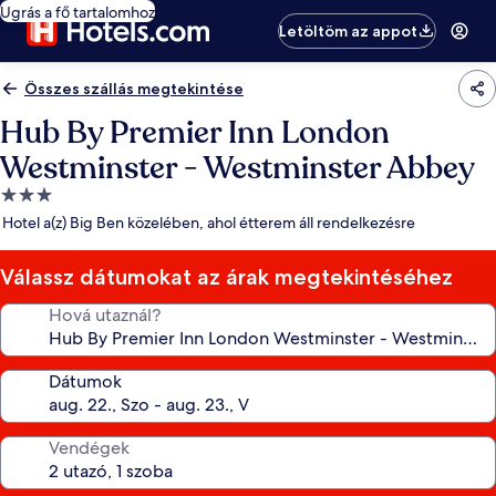
Ugrás a fő tartalomhoz
Letöltöm az appot
Összes szállás megtekintése
Hub By Premier Inn London
Westminster - Westminster Abbey
3.0
csillagos
Hotel a(z) Big Ben közelében, ahol étterem áll rendelkezésre
szálláshely
Válassz dátumokat az árak megtekintéséhez
Hová utaznál?
Dátumok
Vendégek