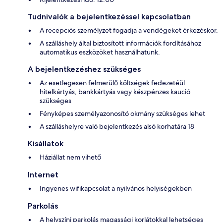
Tudnivalók a bejelentkezéssel kapcsolatban
A recepciós személyzet fogadja a vendégeket érkezéskor.
A szálláshely által biztosított információk fordításához
automatikus eszközöket használhatunk.
A bejelentkezéshez szükséges
Az esetlegesen felmerülő költségek fedezetéül
hitelkártyás, bankkártyás vagy készpénzes kaució
szükséges
Fényképes személyazonosító okmány szükséges lehet
A szálláshelyre való bejelentkezés alsó korhatára 18
Kisállatok
Háziállat nem vihető
Internet
Ingyenes wifikapcsolat a nyilvános helyiségekben
Parkolás
A helyszíni parkolás magassági korlátokkal lehetséges