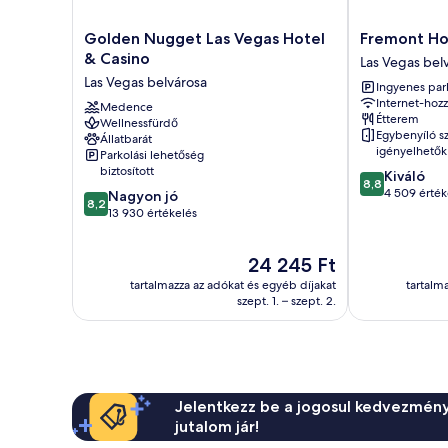
Golden
Fremont
Golden Nugget Las Vegas Hotel
Fremont Ho
Nugget
Hotel
& Casino
Las Vegas bel
Las
&
Las Vegas belvárosa
Ingyenes par
Vegas
Casino
Internet-hozz
Hotel
Medence
Las
Étterem
Wellnessfürdő
&
Vegas
Egybenyíló s
Állatbarát
Casino
belvárosa
igényelhetők
Parkolási lehetőség
Las
biztosított
8.8
Kiváló
Vegas
8,8
ennyiből:
4 509 érték
8.2
Nagyon jó
belvárosa
8,2
10,
ennyiből:
13 930 értékelés
Kiváló,
10,
4 509
Nagyon
Az
24 245 Ft
értékelés
jó,
ár
13 930
tartalmazza az adókat és egyéb díjakat
tartalm
24 245 Ft
szept. 1. – szept. 2.
értékelés
Jelentkezz be a jogosul kedvezmény
jutalom jár!