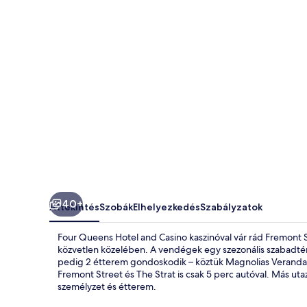
képgalériája
40+
Áttekintés
Szobák
Elhelyezkedés
Szabályzatok
Four Queens Hotel and Casino kaszinóval vár rád Fremont 
közvetlen közelében. A vendégek egy szezonális szabadtér
pedig 2 étterem gondoskodik – köztük Magnolias Veranda, a
Fremont Street és The Strat is csak 5 perc autóval. Más uta
személyzet és étterem.