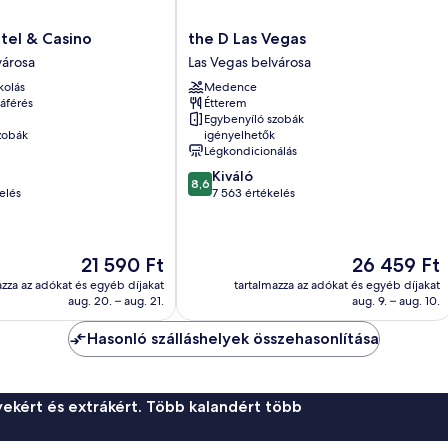
the
tel & Casino
the D Las Vegas
D
városa
Las Vegas belvárosa
Las
kolás
Medence
Vegas
áférés
Étterem
Las
Egybenyíló szobák
Vegas
zobák
igényelhetők
belvárosa
Légkondicionálás
8.6
Kiváló
8,6
ennyiből:
elés
7 563 értékelés
10,
Kiváló,
7 563
Az
Az
21 590 Ft
26 459 Ft
értékelés
ár
ár
azza az adókat és egyéb díjakat
tartalmazza az adókat és egyéb díjakat
21 590 Ft
26 459 Ft
aug. 20. – aug. 21.
aug. 9. – aug. 10.
Hasonló szálláshelyek összehasonlítása
ekért és extrákért. Több kalandért több