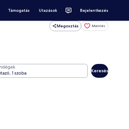
Támogatás
Utazások
Bejelentkezés
Megosztás
Mentés
ndégek
Keresés