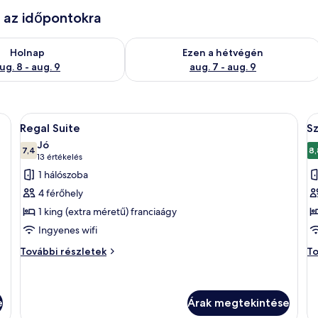
e az időpontokra
g. 8
elkezésre állás ellenőrzése: aug. 8 - aug. 9
A mostani hétvégi rendelkezésre állás 
Holnap
Ezen a hétvégén
ug. 8 - aug. 9
aug. 7 - aug. 9
alálható egy ágy, két éjjeliszekrény, egy barna bőrkanapé, egy fa kávézóaszt
A
Egy szállodai szoba, amelyben találhat
A
3
Regal Suite
Sz
következő
k
Jó
szoba
7,4
s
8,
10-ből 7,4
(13
13 értékelés
összes
ö
értékelés)
1 hálószoba
képének
k
4 férőhely
megtekintése:
m
1 king (extra méretű) franciaágy
Regal
S
Ingyenes wifi
Suite
1
h
Regal
Sz
További részletek
To
Suite
1
további
há
részletei
to
ré
e
Árak megtekintése