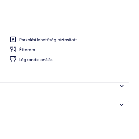
an, sötétítőfüggöny, vasaló/vasalódeszka és ingyenes wifi
Parkolási lehetőség biztosított
Étterem
Légkondicionálás