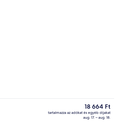
gó, pub
Lobby
A
18 664 Ft
jelenlegi
tartalmazza az adókat és egyéb díjakat
ár
aug. 17. – aug. 18.
4 bár/társalgó, pub
18 664 Ft