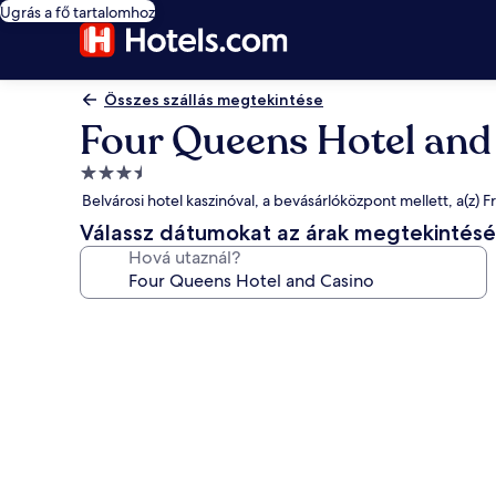
Ugrás a fő tartalomhoz
Összes szállás megtekintése
Four Queens Hotel and
3.5
csillagos
Belvárosi hotel kaszinóval, a bevásárlóközpont mellett, a(z)
szálláshely
Válassz dátumokat az árak megtekintés
Hová utaznál?
A(z)
Four
Queens
Hotel
and
Casino