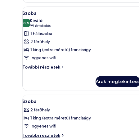
A
Egy szállodai szoba, amelyben 
5
Szoba
következő
Kiváló
szoba
8,6
10-ből 8,6
(99
99 értékelés
összes
értékelés)
1 hálószoba
képének
2 férőhely
megtekintése:
1 king (extra méretű) franciaágy
Szoba
Ingyenes wifi
Szoba
További részletek
további
részletei
Árak megtekintés
A
Széf a szobában, sötétítőfüggö
6
Szoba
következő
2 férőhely
szoba
1 king (extra méretű) franciaágy
összes
képének
Ingyenes wifi
megtekintése:
Szoba
További részletek