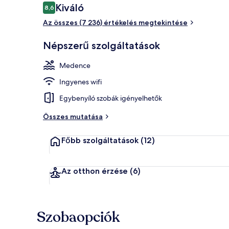
Értékelések
Kiváló
8,6
8,6 ennyiből: 10
Az összes (7 236) értékelés megtekintése
Széf a szobáb
Népszerű szolgáltatások
Medence
Ingyenes wifi
Egybenyíló szobák igényelhetők
Összes mutatása
Főbb szolgáltatások
(12)
Az otthon érzése
(6)
Szobaopciók