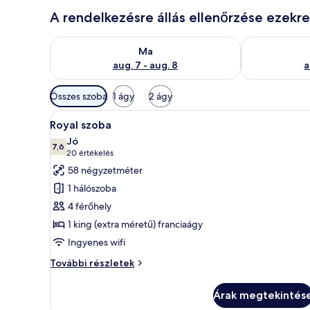
A rendelkezésre állás ellenőrzése ezekr
A ma esti rendelkezésre állás ellenőrzése: aug. 7 - au
A holnapi rend
Ma
aug. 7 - aug. 8
a
Szobákhoz
Összes szoba
1 ágy
2 ágy
rendelkezésre
A
Egy szállodai szoba, amelyben t
álló
4
Royal szoba
következő
szűrők
Jó
szoba
7,6
10-ből 7,6
(20
20 értékelés
összes
értékelés)
58 négyzetméter
képének
1 hálószoba
megtekintése:
4 férőhely
Royal
1 king (extra méretű) franciaágy
szoba
Ingyenes wifi
Royal
További részletek
szoba
további
Árak megtekintés
részletei