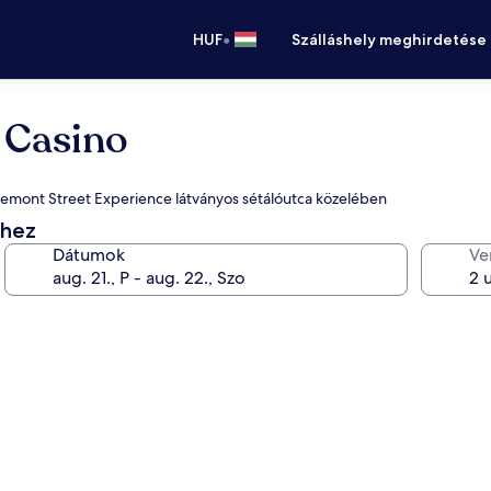
•
HUF
Szálláshely meghirdetése
 Casino
 Fremont Street Experience látványos sétálóutca közelében
éhez
Dátumok
Ve