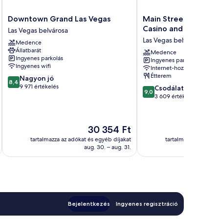
Downtown
Main
Downtown Grand Las Vegas
Main Street Station 
Grand
Street
Casino and Brewery
Las Vegas belvárosa
Las
Station
Las Vegas belvárosa
Medence
Vegas
Hotel,
Állatbarát
Las
Casino
Medence
Ingyenes parkolás
Ingyenes parkolás
Vegas
and
Ingyenes wifi
Internet-hozzáférés
belvárosa
Brewery
Étterem
8.4
Nagyon jó
Las
8,4
ennyiből:
9 971 értékelés
9.0
Vegas
Csodálatos
9,0
10,
ennyiből:
belvárosa
3 609 értékelés
Nagyon
10,
jó,
Csodálatos,
9 971
3 609
Az
30 354 Ft
értékelés
értékelés
ár
tartalmazza az adókat és egyéb díjakat
tartalmazza az adóka
30 354 Ft
aug. 30. – aug. 31.
Bejelentkezés
Ingyenes regisztráció