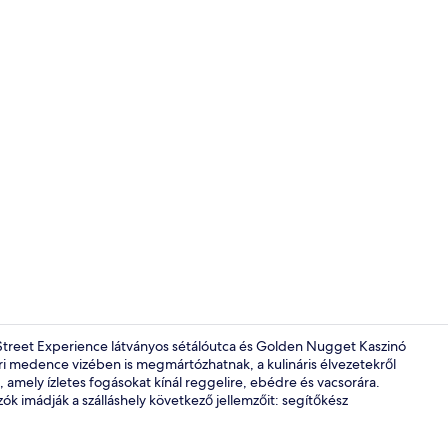
4 bár/társal
Street Experience látványos sétálóutca és Golden Nugget Kaszinó
i medence vizében is megmártózhatnak, a kulináris élvezetekről
mely ízletes fogásokat kínál reggelire, ebédre és vacsorára.
Kaszinó
zók imádják a szálláshely következő jellemzőit: segítőkész