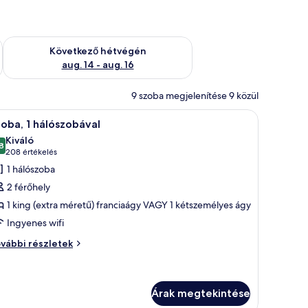
ellenőrzése: aug. 7 - aug. 9
A következő hétvégi rendelkezésre állás ellenőrzése: aug. 14 -
Következő hétvégén
aug. 14 - aug. 16
9 szoba megjelenítése 9 közül
al és egy kép a falon.
ó egy ágy, egy barna bőrkanapé, egy íróasztal és egy ablak, melyből a városra 
Egy szállodai szoba, amelyben egy nagy ágy, e
4
oba, 1 hálószobával
övetkező
Kiváló
zoba
8
10-ből 8,8
(208
208 értékelés
sszes
értékelés)
1 hálószoba
épének
2 férőhely
egtekintése:
1 king (extra méretű) franciaágy VAGY 1 kétszemélyes ágy
zoba,
Ingyenes wifi
álószobával
oba,
vábbi részletek
lószobával
vábbi
szletei
Árak megtekintése