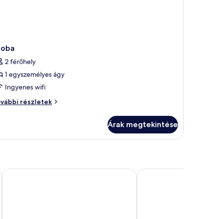
zoba
2 férőhely
1 egyszemélyes ágy
Ingyenes wifi
oba
vábbi részletek
vábbi
szletei
Árak megtekintése
Downtown Grand Las Vegas
Main Street Station Ho