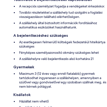
A recepciós személyzet fogadja a vendégeket érkezéskor.
További részletekkel a szálláshely tud szolgálni a foglalási
visszaigazoláson található elérhetőségen.
A szálláshely által biztosított információk fordításához
automatikus eszközöket használhatunk.
A bejelentkezéshez szükséges
Az esetlegesen felmerülő költségek fedezetéül hitelkártya
szükséges
Fényképes személyazonosító okmány szükséges lehet
A szálláshelyre való bejelentkezés alsó korhatára 21
Gyermekek
Maximum 3 (12 éves vagy ennél fiatalabb) gyermek
tartózkodhat ingyenesen a szálláshelyen, amennyiben a
szülővel vagy gondviselővel egy szobában szállnak meg, és
nem kérnek pótágyat.
Kisállatok
Háziállat nem vihető