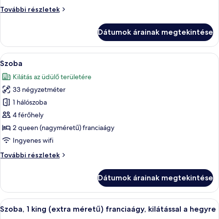
Szoba
További részletek
további
részletei
Dátumok árainak megtekintése
A
Egy kétágyas szoba íróasztallal, széssel 
5
Szoba
következő
Kilátás az üdülő területére
szoba
33 négyzetméter
összes
képének
1 hálószoba
megtekintése:
4 férőhely
Szoba
2 queen (nagyméretű) franciaágy
Ingyenes wifi
Szoba
További részletek
további
részletei
Dátumok árainak megtekintése
A
Egy modern szállodai szoba, amelyben 
7
Szoba, 1 king (extra méretű) franciaágy, kilátással a hegyre
következő