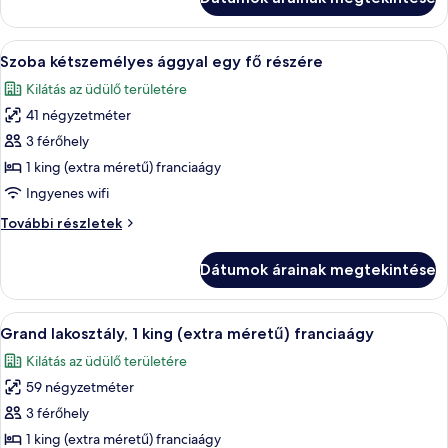
A
Egy modern szállodaszoba, amelyben egy
6
Szoba kétszemélyes ággyal egy fő részére
következő
Kilátás az üdülő területére
szoba
41 négyzetméter
összes
képének
3 férőhely
megtekintése:
1 king (extra méretű) franciaágy
Szoba
Ingyenes wifi
kétszemélyes
Szoba
További részletek
ággyal
kétszemélyes
egy
ággyal
Dátumok árainak megtekintése
egy
fő
fő
részére
részére
A
Grand lakosztály, 1 king (extra méretű)
6
további
Grand lakosztály, 1 king (extra méretű) franciaágy
következő
részletei
Kilátás az üdülő területére
szoba
59 négyzetméter
összes
képének
3 férőhely
megtekintése:
1 king (extra méretű) franciaágy