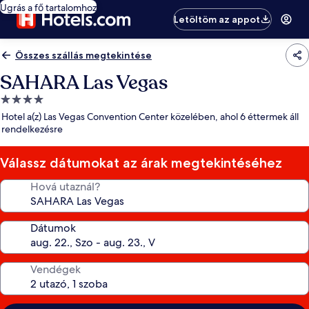
Ugrás a fő tartalomhoz
Letöltöm az appot
Összes szállás megtekintése
SAHARA Las Vegas
4.0
csillagos
Hotel a(z) Las Vegas Convention Center közelében, ahol 6 éttermek áll
szálláshely
rendelkezésre
Válassz dátumokat az árak megtekintéséhez
Hová utaznál?
Dátumok
Vendégek