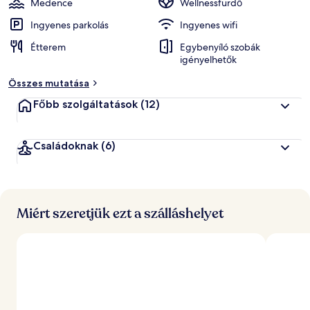
Medence
Wellnessfürdő
Ingyenes parkolás
Ingyenes wifi
Étterem
Egybenyíló szobák
igényelhetők
Összes mutatása
Főbb szolgáltatások
(12)
Családoknak
(6)
Miért szeretjük ezt a szálláshelyet