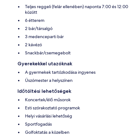
Teljes reggeli (felár ellenében) naponta 7:00 és 12:00
között
6 étterem
2 bár/társalgó
3 medenceparti bár
2 kávézó
Snackbár/csemegebolt
Gyerekekkel utazóknak
A gyermekek tartózkodása ingyenes
Úszómester a helyszínen
Időtöltési lehetőségek
Koncertek/élő műsorok
Esti szórakoztató programok
Helyi vásárlási lehetőség
Sportfogadás
Golfoktatás a közelben