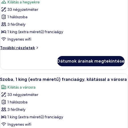
Kilátás a hegyekre
szoba
33 négyzetméter
összes
képének
1 hálószoba
megtekintése:
3 férőhely
Szoba,
1 king (extra méretű) franciaágy
1
Ingyenes wifi
king
Szoba,
További részletek
(extra
1
méretű)
king
Dátumok árainak megtekintése
franciaágy,
(extra
méretű)
kilátással
franciaágy,
A
Egy város éjszakai panorámája, melye
a
6
kilátással
Szoba, 1 king (extra méretű) franciaágy, kilátással a városra
következő
hegyre
a
Kilátás a városra
hegyre
szoba
további
33 négyzetméter
összes
részletei
képének
1 hálószoba
megtekintése:
3 férőhely
Szoba,
1 king (extra méretű) franciaágy
1
Ingyenes wifi