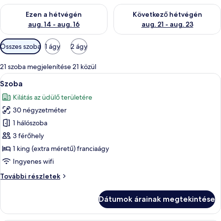
A mostani hétvégi rendelkezésre állás ellenőrzése: aug. 14 - au
A következő hétvégi rendelkezé
Ezen a hétvégén
Következő hétvégén
aug. 14 - aug. 16
aug. 21 - aug. 23
Szobákhoz
Összes szoba
1 ágy
2 ágy
rendelkezésre
álló
21 szoba megjelenítése 21 közül
szűrők
A
Egy szállodai szoba, amelyben egy nagy 
5
Szoba
következő
Kilátás az üdülő területére
szoba
30 négyzetméter
összes
képének
1 hálószoba
megtekintése:
3 férőhely
Szoba
1 king (extra méretű) franciaágy
Ingyenes wifi
Szoba
További részletek
további
részletei
Dátumok árainak megtekintése