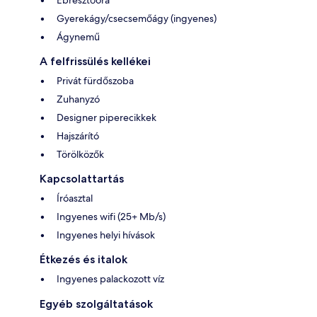
Gyerekágy/csecsemőágy (ingyenes)
Ágynemű
A felfrissülés kellékei
Privát fürdőszoba
Zuhanyzó
Designer piperecikkek
Hajszárító
Törölközők
Kapcsolattartás
Íróasztal
Ingyenes wifi (25+ Mb/s)
Ingyenes helyi hívások
Étkezés és italok
Ingyenes palackozott víz
Egyéb szolgáltatások