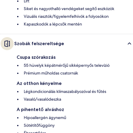
Lift
Siket és nagyothalló vendégeket segítő eszközök
Vizuális riasztók/figyelemfelhívók a folyosókon
Kapaszkodók a lépcsők mentén
Szobák felszereltsége
Csupa szórakozás
55 hüvelyk képátmérőjű síkképernyős televízió
Prémium műholdas csatornák
Az otthon kényelme
Légkondicionálás klímaszabályozóval és fűtés
Vasaló/vasalódeszka
A pihentető alváshoz
Hipoallergén ágynemű
Sötétítőfüggöny
Ébresztőóra