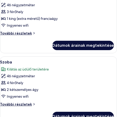
szoba
46 négyzetméter
összes
képének
3 férőhely
megtekintése:
1 king (extra méretű) franciaágy
Szoba
Ingyenes wifi
Szoba
További részletek
további
részletei
Dátumok árainak megtekintése
A
Egy szállodai szoba két ággyal, egy ét
5
Szoba
következő
Kilátás az üdülő területére
szoba
46 négyzetméter
összes
képének
4 férőhely
megtekintése:
2 kétszemélyes ágy
Szoba
Ingyenes wifi
Szoba
További részletek
további
részletei
Dátumok árainak megtekintése