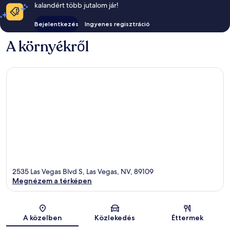
kalandért több jutalom jár!
Bejelentkezés
Ingyenes regisztráció
A környékről
2535 Las Vegas Blvd S, Las Vegas, NV, 89109
Megnézem a térképen
Térkép
A közelben
Közlekedés
Éttermek