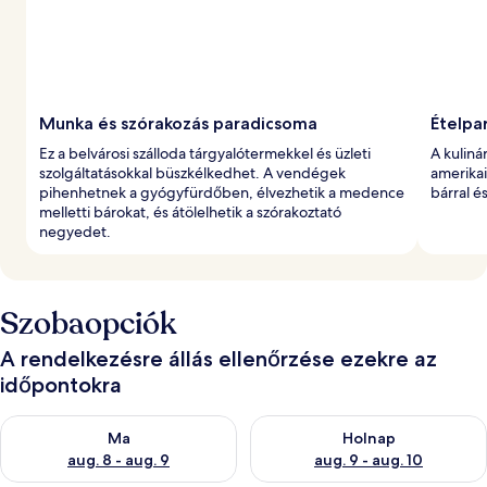
Munka és szórakozás paradicsoma
Ételpa
Ez a belvárosi szálloda tárgyalótermekkel és üzleti
A kuliná
szolgáltatásokkal büszkélkedhet. A vendégek
amerikai
pihenhetnek a gyógyfürdőben, élvezhetik a medence
bárral é
melletti bárokat, és átölelhetik a szórakoztató
negyedet.
Szobaopciók
A rendelkezésre állás ellenőrzése ezekre az
időpontokra
A ma esti rendelkezésre állás ellenőrzése: aug. 8 - aug. 9
A holnapi rendelkezésre állás e
Ma
Holnap
aug. 8 - aug. 9
aug. 9 - aug. 10