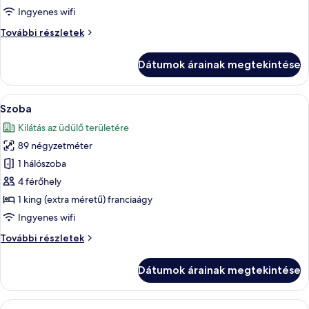
Grand
Ingyenes wifi
lakosztály,
Grand
További részletek
1
lakosztály,
king
1
Dátumok árainak megtekintése
king
(extra
(extra
méretű)
méretű)
A
Egy modern hálószoba, amelyben egy na
franciaágy
5
franciaágy
Szoba
következő
további
Kilátás az üdülő területére
részletei
szoba
89 négyzetméter
összes
képének
1 hálószoba
megtekintése:
4 férőhely
Szoba
1 king (extra méretű) franciaágy
Ingyenes wifi
Szoba
További részletek
további
részletei
Dátumok árainak megtekintése
A
Egy modern szállodaszoba, amelyben egy