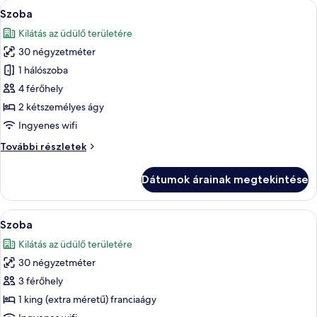
A
Egy szállodai szoba, amelyben van egy 
4
Szoba
következő
Kilátás az üdülő területére
szoba
30 négyzetméter
összes
képének
1 hálószoba
megtekintése:
4 férőhely
Szoba
2 kétszemélyes ágy
Ingyenes wifi
Szoba
További részletek
további
részletei
Dátumok árainak megtekintése
A
Egy szállodai szoba, amelyben találhat
6
Szoba
következő
Kilátás az üdülő területére
szoba
30 négyzetméter
összes
képének
3 férőhely
megtekintése:
1 king (extra méretű) franciaágy
Szoba