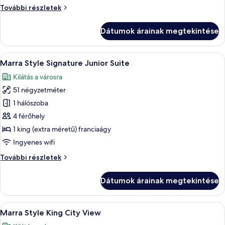
Signature
Marra
További részletek
One
Style
Bedroom
Signature
Dátumok árainak megtekintése
Suite
One
Bedroom
Suite
A
Egy szállodai szoba, amelyben egy nagy
5
további
Marra Style Signature Junior Suite
következő
részletei
Kilátás a városra
szoba
51 négyzetméter
összes
képének
1 hálószoba
megtekintése:
4 férőhely
Marra
1 king (extra méretű) franciaágy
Style
Ingyenes wifi
Signature
Marra
További részletek
Junior
Style
Suite
Signature
Dátumok árainak megtekintése
Junior
Suite
további
A
Éjszakai városkép, melyben magas épül
5
részletei
Marra Style King City View
következő