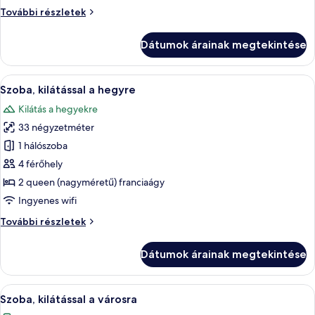
king
Szoba,
További részletek
(extra
1
méretű)
king
Dátumok árainak megtekintése
franciaágy,
(extra
méretű)
kilátással
franciaágy,
A
Egy kétágyas szoba íróasztallal, széssel 
a
6
kilátással
Szoba, kilátással a hegyre
következő
városra
a
Kilátás a hegyekre
városra
szoba
további
33 négyzetméter
összes
részletei
képének
1 hálószoba
megtekintése:
4 férőhely
Szoba,
2 queen (nagyméretű) franciaágy
kilátással
Ingyenes wifi
a
Szoba,
További részletek
hegyre
kilátással
a
Dátumok árainak megtekintése
hegyre
további
részletei
A
Egy város éjszakai panorámája, melye
5
Szoba, kilátással a városra
következő