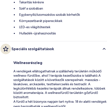
Takarítás kérésre
Széf a szobában
Egybenyíló/szomszédos szobák kérhetők
Környezetbarát piperecikkek
LED-es világítótestek
Hulladék-újrahasznosítás
Speciális szolgáltatások
Wellnessrészleg
A vendégek ellátogathatnak a szálláshely területén működő
wellness-fürdőbe, ahol 1 terápiás kezelőszoba is található.A
szolgáltatások között a következők szerepelnek: masszázs -
lávaköves, arckezelés, testtekercselés és testradír. A
legkülönfélébb kezelési terápiák állnak rendelkezésre, többek
között aromaterápia. A wellnessfürdő területén gőzfürdő
biztosított.
A fürdő a hét bizonyos napjain tart nyitva. 18 év alatti vendégek
nem használhatják a wellnessfürdőt.