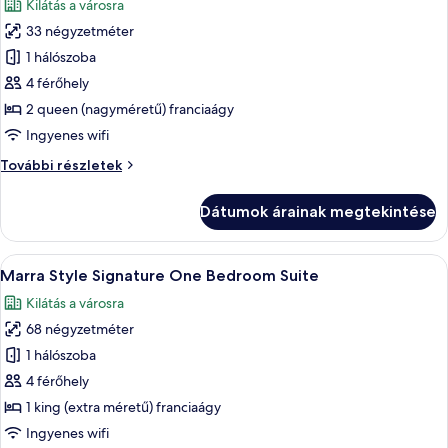
Kilátás a városra
szoba
33 négyzetméter
összes
képének
1 hálószoba
megtekintése:
4 férőhely
Szoba,
2 queen (nagyméretű) franciaágy
kilátással
Ingyenes wifi
a
Szoba,
További részletek
városra
kilátással
a
Dátumok árainak megtekintése
városra
további
részletei
A
Egy modern szállodaszoba, amelyben eg
5
Marra Style Signature One Bedroom Suite
következő
Kilátás a városra
szoba
68 négyzetméter
összes
képének
1 hálószoba
megtekintése:
4 férőhely
Marra
1 king (extra méretű) franciaágy
Style
Ingyenes wifi