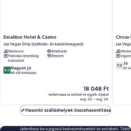
Excalibur
Circus
Excalibur Hotel & Casino
Circus
Hotel
Circus
Las Vegas Strip (szálloda- és kaszinónegyed)
Las Vega
&
Hotel,
Medence
Állatbarát
Mede
Casino
Casino
Parkolási lehetőség
Étterem
Ingyen
Las
&
biztosított
Vegas
Theme
7.0
Jó
7,0
8.0
Strip
Nagyon jó
Park
ennyiből
35 34
8,0
ennyiből:
(szálloda-
45 619 értékelés
Las
10,
10,
és
Vegas
Jó,
Nagyon
kaszinónegyed)
Strip
35 341
Az
18 048 Ft
jó,
(szállod
értékelé
ár
45 619
és
tartalmazza az adókat és egyéb díjakat
18 048 Ft
értékelés
aug. 23. – aug. 24.
kaszinó
Hasonló szálláshelyek összehasonlítása
Jelentkezz be a jogosul kedvezményekért és extrákért. Több