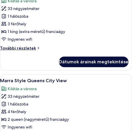
Kilátás a városra
szoba
33 négyzetméter
összes
képének
1 hálószoba
megtekintése:
3 férőhely
Marra
1 king (extra méretű) franciaágy
Style
Ingyenes wifi
King
Marra
További részletek
City
Style
View
King
Dátumok árainak megtekintése
City
View
további
A
Éjszakai városkép, melyben magas épül
4
részletei
Marra Style Queens City View
következő
Kilátás a városra
szoba
33 négyzetméter
összes
képének
1 hálószoba
megtekintése:
4 férőhely
Marra
2 queen (nagyméretű) franciaágy
Style
Ingyenes wifi
Queens