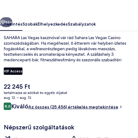
őző
Következő
96+
Áttekintés
Szobák
Elhelyezkedés
Szabályzatok
SAHARA Las Vegas kaszinóval vár rád Sahara Las Vegas Casino
szomszédságában. Ha megéhezel, 6 étterem vár helyben ízletes
fogásokkal, a wellnessrészlegen pedig lávaköves masszázs,
testtekercselés és aromaterápia kényeztet. A szálláshely 3
medenceparti bár, fitneszlétesítmény és szezonális szabadtéri
medence jóvoltából még nívósabb. Más utazók nagyra értékelik a
szálláshely következő jellemzőit: medence és segítőkész személyzet.
VIP Access
A tömegközlekedés jól megközelíthető: SAHARA Las Vegas
nyeregvasút-megálló csak 9 perc gyalog.
A
22 245 Ft
Szezonális szabadtéri medence, felár
jelenlegi
tartalmazza az adókat és egyéb díjakat
ár
aug. 12. – aug. 13.
22 245 Ft
Értékelések
Kiváló
8,6
Az összes (25 456) értékelés megtekintése
8,6 ennyiből: 10
Népszerű szolgáltatások