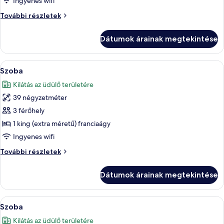
Ingyenes wifi
Szoba
További részletek
további
részletei
Dátumok árainak megtekintése
A
Egy modern szállodaszoba, amelyben eg
6
Szoba
következő
Kilátás az üdülő területére
szoba
39 négyzetméter
összes
képének
3 férőhely
megtekintése:
1 king (extra méretű) franciaágy
Szoba
Ingyenes wifi
Szoba
További részletek
további
részletei
Dátumok árainak megtekintése
A
Egy szállodai szoba, amelyben egy nagy
6
Szoba
következő
Kilátás az üdülő területére