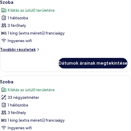
6
Szoba
következő
Kilátás az üdülő területére
szoba
1 hálószoba
összes
képének
3 férőhely
megtekintése:
1 king (extra méretű) franciaágy
Szoba
Ingyenes wifi
Szoba
További részletek
további
részletei
Dátumok árainak megtekintése
A
Egy modern szállodai szoba, amelyben 
6
Szoba
következő
Kilátás az üdülő területére
szoba
33 négyzetméter
összes
képének
1 hálószoba
megtekintése:
3 férőhely
Szoba
1 king (extra méretű) franciaágy
Ingyenes wifi