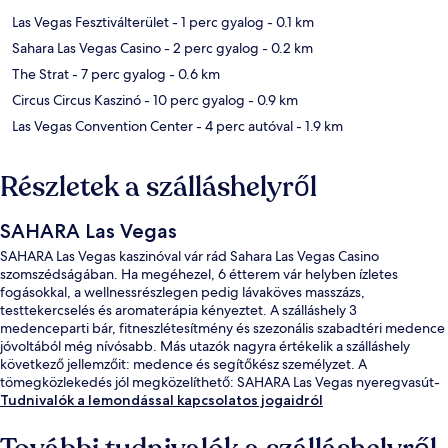
Las Vegas Fesztiválterület
- 1 perc gyalog
- 0.1 km
Sahara Las Vegas Casino
- 2 perc gyalog
- 0.2 km
The Strat
- 7 perc gyalog
- 0.6 km
Circus Circus Kaszinó
- 10 perc gyalog
- 0.9 km
Las Vegas Convention Center
- 4 perc autóval
- 1.9 km
Részletek a szálláshelyről
SAHARA Las Vegas
SAHARA Las Vegas kaszinóval vár rád Sahara Las Vegas Casino
szomszédságában. Ha megéhezel, 6 étterem vár helyben ízletes
fogásokkal, a wellnessrészlegen pedig lávaköves masszázs,
testtekercselés és aromaterápia kényeztet. A szálláshely 3
medenceparti bár, fitneszlétesítmény és szezonális szabadtéri medence
jóvoltából még nívósabb. Más utazók nagyra értékelik a szálláshely
következő jellemzőit: medence és segítőkész személyzet. A
tömegközlekedés jól megközelíthető: SAHARA Las Vegas nyeregvasút-
megálló csak 9 perc gyalog.
Tudnivalók a lemondással kapcsolatos jogaidról