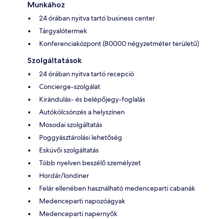
Munkához
24 órában nyitva tartó business center
Tárgyalótermek
Konferenciaközpont (80000 négyzetméter területű)
Szolgáltatások
24 órában nyitva tartó recepció
Concierge-szolgálat
Kirándulás- és belépőjegy-foglalás
Autókölcsönzés a helyszínen
Mosodai szolgáltatás
Poggyásztárolási lehetőség
Esküvői szolgáltatás
Több nyelven beszélő személyzet
Hordár/londiner
Felár ellenében használható medenceparti cabanák
Medenceparti napozóágyak
Medenceparti napernyők