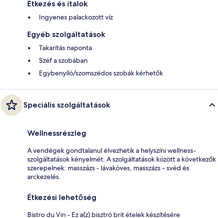
Étkezés és italok
Ingyenes palackozott víz
Egyéb szolgáltatások
Takarítás naponta
Széf a szobában
Egybenyíló/szomszédos szobák kérhetők
Speciális szolgáltatások
Wellnessrészleg
A vendégek gondtalanul élvezhetik a helyszíni wellness-
szolgáltatások kényelmét. A szolgáltatások között a következők
szerepelnek: masszázs - lávaköves, masszázs - svéd és
arckezelés.
Étkezési lehetőség
Bistro du Vin - Ez a(z) bisztró brit ételek készítésére