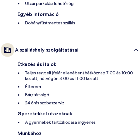
Utcai parkolási lehetőség
Egyéb információ
Dohányfüstmentes szállás
A szálláshely szolgáltatásai
Étkezés és italok
Teljes reggeli (felár ellenében) hétköznap 7:00 és 10:00
között, hétvégén 8:00 és 11:00 között
Étterem
Bár/társalgó
24 órás szobaszerviz
Gyerekekkel utazóknak
A gyermekek tartózkodása ingyenes
Munkához