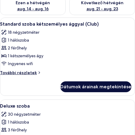
Ezen a hétvégén
Következő hétvégén
aug. 14 - aug. 16
aug. 21 - aug. 23
A
Egy gondosan megterített ágy, lila pár
9
Standard szoba kétszemélyes ággyal (Club)
következő
18 négyzetméter
szoba
1 hálószoba
összes
képének
2 férőhely
megtekintése:
1 kétszemélyes ágy
Standard
Ingyenes wifi
szoba
Standard
További részletek
kétszemélyes
szoba
ággyal
kétszemélyes
Dátumok árainak megtekintése
ággyal
(Club)
(Club)
további
A
Egy szállodai szoba, amelyben van egy
7
részletei
Deluxe szoba
következő
30 négyzetméter
szoba
1 hálószoba
összes
képének
3 férőhely