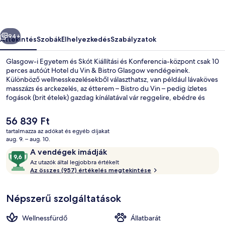
Glasgow
képgalériája
őző
Következő
94+
Áttekintés
Szobák
Elhelyezkedés
Szabályzatok
Glasgow-i Egyetem és Skót Kiállítási és Konferencia-központ csak 10
perces autóút Hotel du Vin & Bistro Glasgow vendégeinek.
Különböző wellnesskezelésekből választhatsz, van például lávaköves
masszázs és arckezelés, az étterem – Bistro du Vin – pedig ízletes
fogások (brit ételek) gazdag kínálatával vár reggelire, ebédre és
vacsorára. Bár/társalgó, terasz és kert is várja a vendégeket. Más
utazók jó véleménnyel vannak a szálláshely következő jellemzőiről:
A
56 839 Ft
segítőkész személyzet és a szálláshely általános állapota.
jelenlegi
tartalmazza az adókat és egyéb díjakat
ár
aug. 9. – aug. 10.
Beltéri esküvő
56 839 Ft
Értékelések
9,6
A vendégek imádják
A
ennyiből:
Az utazók által legjobbra értékelt
z
Az összes (957) értékelés megtekintése
10,
A
u
vendégek
Népszerű szolgáltatások
t
imádják
a
z
Wellnessfürdő
Állatbarát
ó