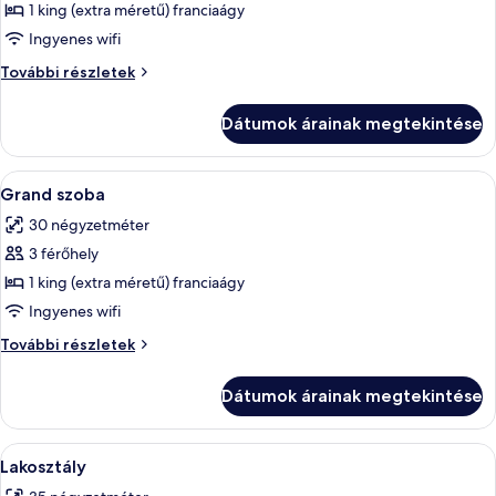
megtekintése:
1 king (extra méretű) franciaágy
Deluxe
Ingyenes wifi
szoba
Deluxe
További részletek
szoba
további
Dátumok árainak megtekintése
részletei
A
Egy hálószoba, amelyben egy nagy ágy,
9
Grand szoba
következő
30 négyzetméter
szoba
3 férőhely
összes
képének
1 king (extra méretű) franciaágy
megtekintése:
Ingyenes wifi
Grand
Grand
További részletek
szoba
szoba
további
Dátumok árainak megtekintése
részletei
A
Egy szállodai szoba, amelyben találhat
9
Lakosztály
következő