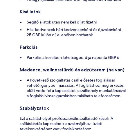
Kisállatok
Segítő állatok után nem kell díjat fizetni
Házi kedvencek házi kedvencenként és éjszakánként
25 GBP külön díj ellenében hozhatók
Parkolás
Parkolás a közelben lehetséges, díja naponta GBP 6
Medence, wellnessfürdő és edzőterem (ha van)
A következő szolgáltatás csak előzetes foglalással
vehető igénybe: masszázs. A foglaláshoz még érkezés
előtt vedd fel a kapcsolatot a szálláshely munkatársaival
a foglalási visszaigazolásban található telefonszámon.
Szabályzatok
Ezt a szálláshelyet professzionális szállásadó kezeli. A
szálláskiadás kapcsolódik a szakmájához, üzleti
tevékenységéhez vagy foglalkozásához.