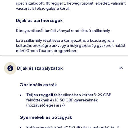
specializálódott. Itt reggelit, hétvégi tízórait, ebédet, valamint
vacsorát is felszolgálásra kerül.
Díjak és partnerségek
Környezetbarát tanúsítvánnyal rendelkező szálláshely
Ez a szálláshely részt vesz a környezetre, a közösségre, a
kulturális örökségre és/vagy a helyi gazdaság gyakorolt hatást
mérő Green Tourism programban.
Díjak és szabályzatok
Opcionális extrák
Teljes reggeli
felár ellenében kérhető: 29 GBP
felnőtteknek és 13.50 GBP gyerekeknek
(hozzávetőleges árak)
Gyermekek és pótágyak
Pótágy éjszakánként 30.0 GBP díj ellenében kérhető