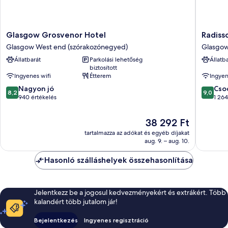
Glasgow
Radisso
Glasgow Grosvenor Hotel
Radiss
Grosvenor
RED
Glasgow West end (szórakozónegyed)
Glasgow
Hotel
Glasgo
Állatbarát
Parkolási lehetőség
Állatb
Glasgow
Glasgo
biztosított
West
West
Ingyenes wifi
Étterem
Ingyen
end
end
8.2
9.0
(szórakozónegyed)
Nagyon jó
(szórak
Cso
8,2
9,0
ennyiből:
ennyiből
940 értékelés
1 264
10,
10,
Nagyon
Csodálat
Az
38 292 Ft
jó,
1 264
ár
tartalmazza az adókat és egyéb díjakat
940
értékelé
38 292 Ft
aug. 9. – aug. 10.
értékelés
Hasonló szálláshelyek összehasonlítása
Jelentkezz be a jogosul kedvezményekért és extrákért. Több
kalandért több jutalom jár!
Bejelentkezés
Ingyenes regisztráció