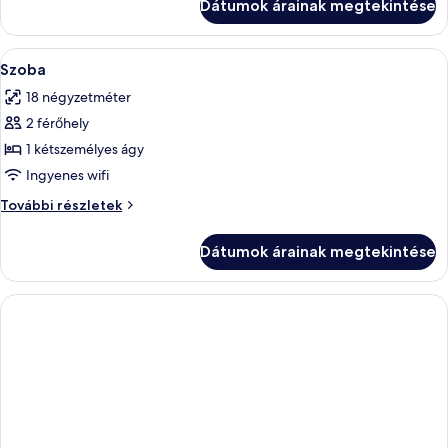
Dátumok árainak megtekintése
részletei
A
Egy hálószoba, amelyben egy nagy ágy, 
4
Szoba
következő
18 négyzetméter
szoba
2 férőhely
összes
képének
1 kétszemélyes ágy
megtekintése:
Ingyenes wifi
Szoba
Szoba
További részletek
további
részletei
Dátumok árainak megtekintése