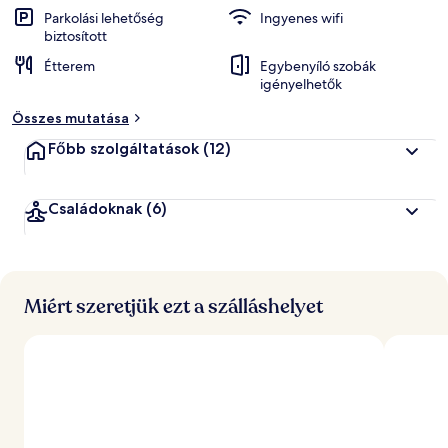
k
Parkolási lehetőség
Ingyenes wifi
biztosított
á
Étterem
Egybenyíló szobák
l
igényelhetők
t
a
Összes mutatása
l
Főbb szolgáltatások
(12)
l
e
g
Családoknak
(6)
j
o
b
b
r
Miért szeretjük ezt a szálláshelyet
a
é
r
t
é
k
e