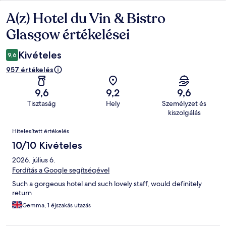
A(z) Hotel du Vin & Bistro
Értékelések
Glasgow értékelései
Kivételes
9,6
957 értékelés
9,6
9,2
9,6
Tisztaság
Hely
Személyzet és
kiszolgálás
Értékelések
Hitelesített értékelés
10/10 Kivételes
2026. július 6.
Fordítás a Google segítségével
Such a gorgeous hotel and such lovely staff, would definitely
return
Gemma, 1 éjszakás utazás