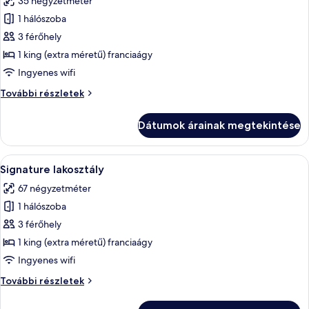
35 négyzetméter
szoba
1 hálószoba
összes
képének
3 férőhely
megtekintése:
1 king (extra méretű) franciaágy
Lakosztály
Ingyenes wifi
Lakosztály
További részletek
további
részletei
Dátumok árainak megtekintése
A
Egy hálószoba, amelyben egy nagy ágy
12
Signature lakosztály
következő
67 négyzetméter
szoba
1 hálószoba
összes
képének
3 férőhely
megtekintése:
1 king (extra méretű) franciaágy
Signature
Ingyenes wifi
lakosztály
Signature
További részletek
lakosztály
további