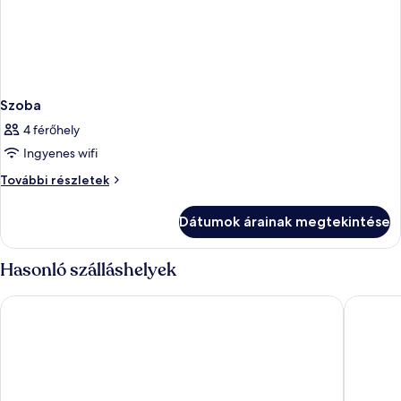
Szoba
4 férőhely
Ingyenes wifi
Szoba
További részletek
további
részletei
Dátumok árainak megtekintése
Hasonló szálláshelyek
Glasgow Grosvenor Hotel
Radisso