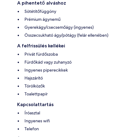
A pihentető alváshoz
Sötétítőfüggöny
Prémium ágynemű
Gyerekágy/csecsemőágy (ingyenes)
Összecsukható ágy/pótágy (felár ellenében)
A felfrissülés kellékei
Privát fürdőszoba
Fürdőkád vagy zuhanyzó
Ingyenes piperecikkek
Hajszárító
Törölközők
Toalettpapír
Kapcsolattartás
Íróasztal
Ingyenes wifi
Telefon