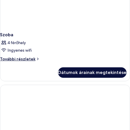
Szoba
4 férőhely
Ingyenes wifi
Szoba
További részletek
további
részletei
Dátumok árainak megtekintése