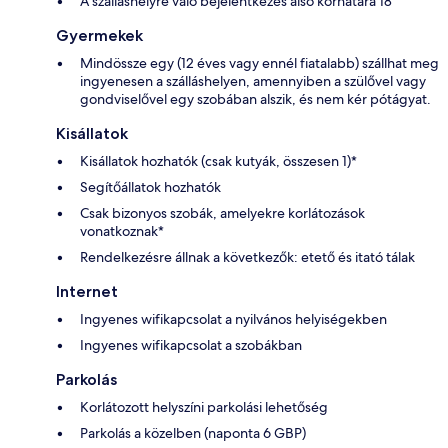
A szálláshelyre való bejelentkezés alsó korhatára 18
Gyermekek
Mindössze egy (12 éves vagy ennél fiatalabb) szállhat meg
ingyenesen a szálláshelyen, amennyiben a szülővel vagy
gondviselővel egy szobában alszik, és nem kér pótágyat.
Kisállatok
Kisállatok hozhatók (csak kutyák, összesen 1)*
Segítőállatok hozhatók
Csak bizonyos szobák, amelyekre korlátozások
vonatkoznak*
Rendelkezésre állnak a következők: etető és itató tálak
Internet
Ingyenes wifikapcsolat a nyilvános helyiségekben
Ingyenes wifikapcsolat a szobákban
Parkolás
Korlátozott helyszíni parkolási lehetőség
Parkolás a közelben (naponta 6 GBP)