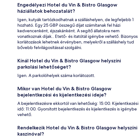
Engedélyezi Hotel du Vin & Bistro Glasgow
háziállatok behozatalát?
Igen, kutyák tartózkodhatnak a szálláshelyen, de legfeljebb 1
hozható. Egy 25 GBP összegű díjat számítanak fel házi
kedvencenként, éjszakánként. A segítő állatokra nem
vonatkoznak díjak.. Etető- és itatótál igénybe vehető. Bizonyos
korlátozások lehetnek érvényben, melyekről a szálláshely tud
bővebb felvilágosítással szolgálni.
Kínál Hotel du Vin & Bistro Glasgow helyszíni
parkolási lehetőséget?
Igen. A parkolóhelyek száma korlátozott.
Mikor van Hotel du Vin & Bistro Glasgow
bejelentkezési és kijelentkezési ideje?
A bejelentkezésre ekkortól van lehetőség: 15:00. Kijelentkezési
idő: 11:00. Gyorsított bejelentkezés és kijelentkezés is igénybe
vehető.
Rendelkezik Hotel du Vin & Bistro Glasgow helyszíni
kaszinóval?