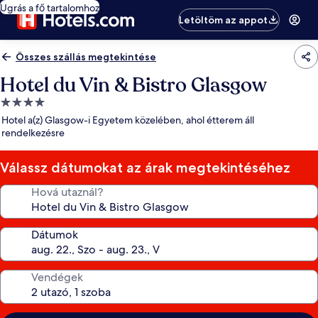
Ugrás a fő tartalomhoz
Letöltöm az appot
Összes szállás megtekintése
Hotel du Vin & Bistro Glasgow
4.0
csillagos
Hotel a(z) Glasgow-i Egyetem közelében, ahol étterem áll
szálláshely
rendelkezésre
Válassz dátumokat az árak megtekintéséhez
Hová utaznál?
Dátumok
Vendégek