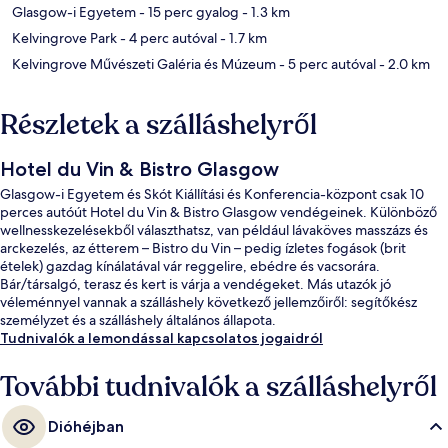
Glasgow-i Egyetem
- 15 perc gyalog
- 1.3 km
Kelvingrove Park
- 4 perc autóval
- 1.7 km
Kelvingrove Művészeti Galéria és Múzeum
- 5 perc autóval
- 2.0 km
Részletek a szálláshelyről
Hotel du Vin & Bistro Glasgow
Glasgow-i Egyetem és Skót Kiállítási és Konferencia-központ csak 10
perces autóút Hotel du Vin & Bistro Glasgow vendégeinek. Különböző
wellnesskezelésekből választhatsz, van például lávaköves masszázs és
arckezelés, az étterem – Bistro du Vin – pedig ízletes fogások (brit
ételek) gazdag kínálatával vár reggelire, ebédre és vacsorára.
Bár/társalgó, terasz és kert is várja a vendégeket. Más utazók jó
véleménnyel vannak a szálláshely következő jellemzőiről: segítőkész
személyzet és a szálláshely általános állapota.
Tudnivalók a lemondással kapcsolatos jogaidról
További tudnivalók a szálláshelyről
Dióhéjban