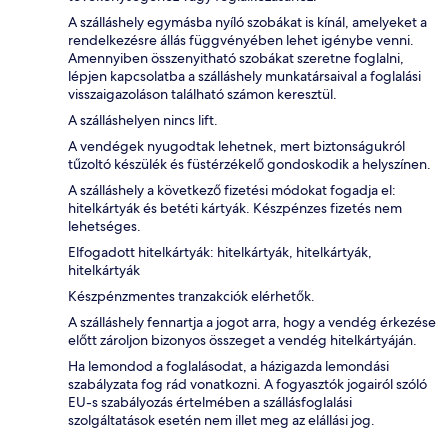
A szálláshely egymásba nyíló szobákat is kínál, amelyeket a
rendelkezésre állás függvényében lehet igénybe venni.
Amennyiben összenyitható szobákat szeretne foglalni,
lépjen kapcsolatba a szálláshely munkatársaival a foglalási
visszaigazoláson található számon keresztül.
A szálláshelyen nincs lift.
A vendégek nyugodtak lehetnek, mert biztonságukról
tűzoltó készülék és füstérzékelő gondoskodik a helyszínen.
A szálláshely a következő fizetési módokat fogadja el:
hitelkártyák és betéti kártyák. Készpénzes fizetés nem
lehetséges.
Elfogadott hitelkártyák: hitelkártyák, hitelkártyák,
hitelkártyák
Készpénzmentes tranzakciók elérhetők.
A szálláshely fennartja a jogot arra, hogy a vendég érkezése
előtt zároljon bizonyos összeget a vendég hitelkártyáján.
Ha lemondod a foglalásodat, a házigazda lemondási
szabályzata fog rád vonatkozni. A fogyasztók jogairól szóló
EU-s szabályozás értelmében a szállásfoglalási
szolgáltatások esetén nem illet meg az elállási jog.