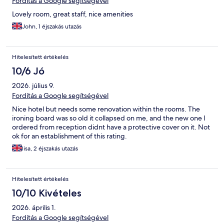
Fordítás a Google segítségével
Lovely room, great staff, nice amenities
John, 1 éjszakás utazás
Hitelesített értékelés
10/6 Jó
2026. július 9.
Fordítás a Google segítségével
Nice hotel but needs some renovation within the rooms. The
ironing board was so old it collapsed on me, and the new one I
ordered from reception didnt have a protective cover on it. Not
ok for an establishment of this rating.
lisa, 2 éjszakás utazás
Hitelesített értékelés
10/10 Kivételes
2026. április 1.
Fordítás a Google segítségével