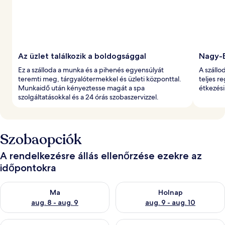
l
t
Az üzlet találkozik a boldogsággal
Nagy-B
Ez a szálloda a munka és a pihenés egyensúlyát
A szállo
teremti meg, tárgyalótermekkel és üzleti központtal.
teljes re
Munkaidő után kényeztesse magát a spa
étkezési
szolgáltatásokkal és a 24 órás szobaszervizzel.
Szobaopciók
A rendelkezésre állás ellenőrzése ezekre az
időpontokra
A ma esti rendelkezésre állás ellenőrzése: aug. 8 - aug. 9
A holnapi rendelkezésre állás e
Ma
Holnap
aug. 8 - aug. 9
aug. 9 - aug. 10
A mostani hétvégi rendelkezésre állás ellenőrzése: aug. 14 - au
A következő hétvégi rendelkezé