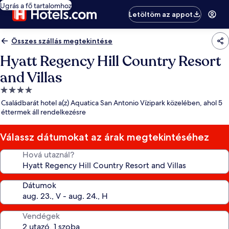
Ugrás a fő tartalomhoz
Letöltöm az appot
Összes szállás megtekintése
Hyatt Regency Hill Country Resort
and Villas
4.0
csillagos
Családbarát hotel a(z) Aquatica San Antonio Vízipark közelében, ahol 5
szálláshely
éttermek áll rendelkezésre
Válassz dátumokat az árak megtekintéséhez
Hová utaznál?
Dátumok
Vendégek