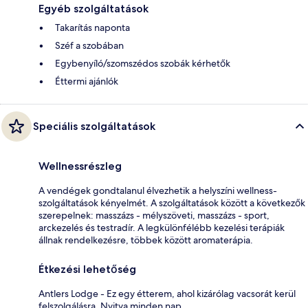
Egyéb szolgáltatások
Takarítás naponta
Széf a szobában
Egybenyíló/szomszédos szobák kérhetők
Éttermi ajánlók
Speciális szolgáltatások
Wellnessrészleg
A vendégek gondtalanul élvezhetik a helyszíni wellness-
szolgáltatások kényelmét. A szolgáltatások között a következők
szerepelnek: masszázs - mélyszöveti, masszázs - sport,
arckezelés és testradír. A legkülönfélébb kezelési terápiák
állnak rendelkezésre, többek között aromaterápia.
Étkezési lehetőség
Antlers Lodge - Ez egy étterem, ahol kizárólag vacsorát kerül
felszolgálásra. Nyitva minden nap