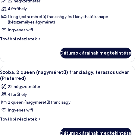
22 négyzetméter
szoba
4 férőhely
összes
képének
1 king (extra méretű) franciaágy és 1 kinyitható kanapé
(kétszemélyes ágyméret)
megtekintése:
Ingyenes wifi
Lakosztály,
teraszos
Lakosztály,
További részletek
udvar
teraszos
udvar
(Hill
Dátumok árainak megtekintése
(Hill
Country,
Country,
Preferred)
Preferred)
A
Szoba, 2 queen (nagyméretű) franciaág
6
további
Szoba, 2 queen (nagyméretű) franciaágy, teraszos udvar
következő
részletei
(Preferred)
szoba
22 négyzetméter
összes
4 férőhely
képének
2 queen (nagyméretű) franciaágy
megtekintése:
Szoba,
Ingyenes wifi
2
Szoba,
További részletek
queen
2
queen
(nagyméretű)
Dátumok árainak megtekintése
(nagyméretű)