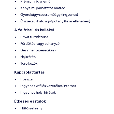
Prémium ágynemű
Kényelmi párnázatos matrac
Gyerekágy/csecsemőágy (ingyenes)
Összecsukható ágy/pótágy (felár ellenében)
A felfrissülés kellékei
Privát fürdőszoba
Fürdőkád vagy zuhanyzó
Designer piperecikkek
Hajszárító
Törölközők
Kapcsolattartás
Íróasztal
Ingyenes wifi és vezetékes internet
Ingyenes helyi hívások
Étkezés és italok
Hűtőszekrény