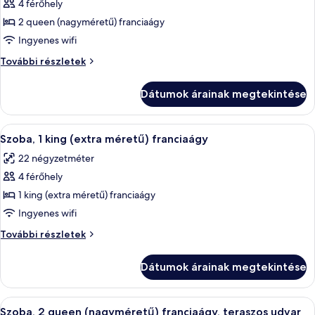
4 férőhely
összes
képének
2 queen (nagyméretű) franciaágy
megtekintése:
Ingyenes wifi
Szoba,
Szoba,
További részletek
2
2
queen
queen
Dátumok árainak megtekintése
(nagyméretű)
(nagyméretű)
franciaágy
franciaágy
további
A
Egy szállodai szoba, amelyben találhat
6
részletei
Szoba, 1 king (extra méretű) franciaágy
következő
22 négyzetméter
szoba
4 férőhely
összes
képének
1 king (extra méretű) franciaágy
megtekintése:
Ingyenes wifi
Szoba,
Szoba,
További részletek
1
1
king
king
Dátumok árainak megtekintése
(extra
(extra
méretű)
méretű)
franciaágy
A
Szoba, 2 queen (nagyméretű) franciaág
franciaágy
5
további
Szoba, 2 queen (nagyméretű) franciaágy, teraszos udvar