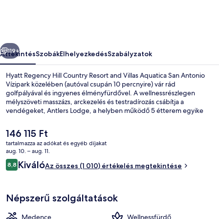
Resort
and
Villas
őző
Következő
képgalériája
119+
Áttekintés
Szobák
Elhelyezkedés
Szabályzatok
Hyatt Regency Hill Country Resort and Villas Aquatica San Antonio
Vízipark közelében (autóval csupán 10 percnyire) vár rád
golfpályával és ingyenes élményfürdővel. A wellnessrészlegen
mélyszöveti masszázs, arckezelés és testradírozás csábítja a
vendégeket, Antlers Lodge, a helyben működő 5 étterem egyike
pedig vacsorával teszi teljessé a napot. A szálláshelyhez 3 szabadtéri
medence, egy "lazy river" (cirkuláló) medence és egy medence
A
146 115 Ft
melletti bár is tartozik. Más utazók jónak értékelik a szálláshely
jelenlegi
tartalmazza az adókat és egyéb díjakat
következő jellemzőit: segítőkész személyzet és a szálláshely általános
ár
aug. 10. – aug. 11.
állapota.
Szobai szolgáltatás
146 115 Ft
Értékelések
Kiváló
8,8
Az összes (1 010) értékelés megtekintése
8,8 ennyiből: 10
Népszerű szolgáltatások
Medence
Wellnessfürdő