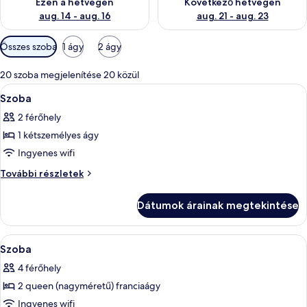
Ezen a hétvégén
Következő hétvégén
aug. 14 - aug. 16
aug. 21 - aug. 23
Szobákhoz
Összes szoba
1 ágy
2 ágy
rendelkezésre
álló
20 szoba megjelenítése 20 közül
szűrők
A
Egy szállodai szoba két ággyal, íróaszta
9
Szoba
következő
2 férőhely
szoba
1 kétszemélyes ágy
összes
képének
Ingyenes wifi
megtekintése:
Szoba
További részletek
Szoba
további
részletei
Dátumok árainak megtekintése
A
Egy szállodai szoba két ággyal, íróaszta
9
Szoba
következő
4 férőhely
szoba
2 queen (nagyméretű) franciaágy
összes
képének
Ingyenes wifi