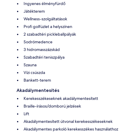
Ingyenes élményfürdő
Játékterem
Wellness-szolgáltatások
Profi golfüzlet a helyszínen
2 szabadtéri pickleballpályák
Sodrómedence
3 hidromasszázskád
Szabadtéri teniszpálya
Szauna
Vízi csúszda
Bankett-terem
Akadálymentesítés
Kerekesszékeseknek akadálymentesített
Braille-írásos/domború jelzések
Lift
Akadálymentesített útvonal kerekesszékeseknek
Akadálymentes parkoló kerekesszékes használathoz