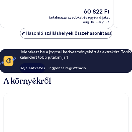
10,
La
Kivétele
Kiváló,
Cantera
1 886
Az
60 822 Ft
1 151
kerület
értékelé
ár
értékelés
tartalmazza az adókat és egyéb díjakat
60 822 Ft
aug. 16. – aug. 17.
Hasonló szálláshelyek összehasonlítása
Jelentkezz be a jogosul kedvezményekért és extrákért. Több
kalandért több jutalom jár!
Bejelentkezés
Ingyenes regisztráció
A környékről