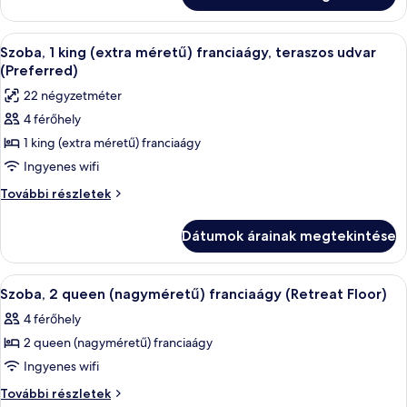
franciaágy,
franciaágy,
teraszos
teraszos
A
Prémium ágynemű, kényelmi párnázat, 
7
udvar
udvar
Szoba, 1 king (extra méretű) franciaágy, teraszos udvar
következő
(Preferred)
(Preferred)
(Preferred)
további
szoba
22 négyzetméter
részletei
összes
4 férőhely
képének
1 king (extra méretű) franciaágy
megtekintése:
Szoba,
Ingyenes wifi
1
Szoba,
További részletek
king
1
king
(extra
Dátumok árainak megtekintése
(extra
méretű)
méretű)
franciaágy,
franciaágy,
A
Egy szállodai szoba két ággyal, egy éj
4
teraszos
teraszos
Szoba, 2 queen (nagyméretű) franciaágy (Retreat Floor)
következő
udvar
udvar
4 férőhely
(Preferred)
szoba
(Preferred)
további
2 queen (nagyméretű) franciaágy
összes
részletei
képének
Ingyenes wifi
megtekintése:
Szoba,
További részletek