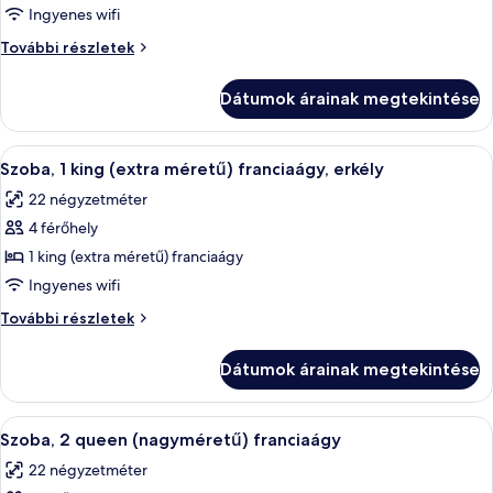
megtekintése:
Ingyenes wifi
Szoba,
Szoba,
További részletek
2
2
queen
queen
Dátumok árainak megtekintése
(nagyméretű)
(nagyméretű)
franciaágy,
franciaágy,
erkély
A
Szoba, 1 king (extra méretű) franciaág
erkély
7
további
Szoba, 1 king (extra méretű) franciaágy, erkély
következő
részletei
22 négyzetméter
szoba
4 férőhely
összes
képének
1 king (extra méretű) franciaágy
megtekintése:
Ingyenes wifi
Szoba,
Szoba,
További részletek
1
1
king
king
Dátumok árainak megtekintése
(extra
(extra
méretű)
méretű)
franciaágy,
A
Prémium ágynemű, kényelmi párnázat, 
franciaágy,
5
erkély
Szoba, 2 queen (nagyméretű) franciaágy
következő
további
erkély
22 négyzetméter
részletei
szoba