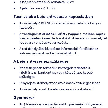
A bejelentkezés alsó korhatára: 18 év
Kijelentkezési idő: 11:00
Tudnivalók a bejelentkezéssel kapcsolatban
A szálláshely 4.13 USD összeget számít fel a hitelkártyás
fizetésért
A vendégek az érkezésük előtt 7 nappal e-mailben kapják
meg a bejelentkezési tudnivalókat. A recepciós személyzet
fogadja a vendégeket érkezéskor.
A szálláshely által biztosított információk fordításához
automatikus eszközöket használhatunk.
A bejelentkezéshez szükséges
Az esetlegesen felmerülő költségek fedezetéül
hitelkártyás, bankkártyás vagy készpénzes kaució
szükséges
Fényképes személyazonosító okmány szükséges lehet
A szálláshelyre való bejelentkezés alsó korhatára 18
Gyermekek
A(z) 17 éves vagy ennél fiatalabb gyermekek ingyenesen