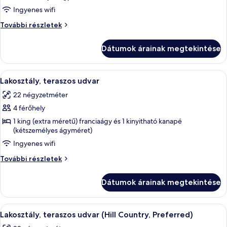
Ingyenes wifi
Lakosztály,
erkély
Lakosztály,
További részletek
(Hill
erkély
(Hill
Country)
Dátumok árainak megtekintése
Country)
további
részletei
A
Prémium ágynemű, kényelmi párnázat, 
5
Lakosztály, teraszos udvar
következő
22 négyzetméter
szoba
4 férőhely
összes
képének
1 king (extra méretű) franciaágy és 1 kinyitható kanapé
(kétszemélyes ágyméret)
megtekintése:
Ingyenes wifi
Lakosztály,
teraszos
Lakosztály,
További részletek
udvar
teraszos
udvar
Dátumok árainak megtekintése
további
részletei
A
Két fém szék és egy asztal egy parkban
7
Lakosztály, teraszos udvar (Hill Country, Preferred)
következő