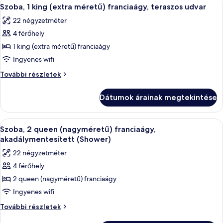
A
6
Szoba, 1 king (extra méretű) franciaágy, teraszos udvar
következő
22 négyzetméter
szoba
4 férőhely
összes
képének
1 king (extra méretű) franciaágy
megtekintése:
Ingyenes wifi
Szoba,
Szoba,
További részletek
1
1
king
king
Dátumok árainak megtekintése
(extra
(extra
méretű)
méretű)
franciaágy,
A
Prémium ágynemű, kényelmi párnázat, 
franciaágy,
5
teraszos
Szoba, 2 queen (nagyméretű) franciaágy,
következő
udvar
teraszos
akadálymentesített (Shower)
további
szoba
udvar
22 négyzetméter
részletei
összes
4 férőhely
képének
2 queen (nagyméretű) franciaágy
megtekintése:
Szoba,
Ingyenes wifi
2
Szoba,
További részletek
queen
2