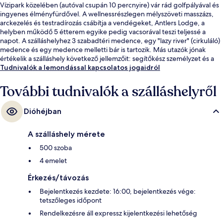
Vízipark közelében (autóval csupán 10 percnyire) vár rád golfpályával és
ingyenes élményfürdővel. A wellnessrészlegen mélyszöveti masszázs,
arckezelés és testradírozás csábítja a vendégeket, Antlers Lodge, a
helyben működő 5 étterem egyike pedig vacsorával teszi teljessé a
napot. A szálláshelyhez 3 szabadtéri medence, egy "lazy river" (cirkuláló)
medence és egy medence melletti bár is tartozik. Más utazók jónak
értékelik a szálláshely következő jellemzőit: segítőkész személyzet és a
szálláshely általános állapota.
Tudnivalók a lemondással kapcsolatos jogaidról
További tudnivalók a szálláshelyről
Dióhéjban
A szálláshely mérete
500 szoba
4 emelet
Érkezés/távozás
Bejelentkezés kezdete: 16:00, bejelentkezés vége:
tetszőleges időpont
Rendelkezésre áll expressz kijelentkezési lehetőség