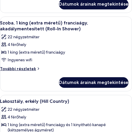
queen
(nagyméretű)
Dátumok árainak megtekintése
(nagyméretű)
franciaágy,
franciaágy,
akadálymentesített
akadálymentesített
A
Egy szállodai szoba, amelyben találhat
4
(Shower)
(Shower)
Szoba, 1 king (extra méretű) franciaágy,
következő
további
akadálymentesített (Roll-In Shower)
részletei
szoba
22 négyzetméter
összes
4 férőhely
képének
1 king (extra méretű) franciaágy
megtekintése:
Szoba,
Ingyenes wifi
1
Szoba,
További részletek
king
1
king
(extra
Dátumok árainak megtekintése
(extra
méretű)
méretű)
franciaágy,
franciaágy,
A
Prémium ágynemű, kényelmi párnázat, 
10
akadálymentesített
akadálymentesített
Lakosztály, erkély (Hill Country)
következő
(Roll-
(Roll-
22 négyzetméter
In
szoba
In
Shower)
4 férőhely
összes
Shower)
további
képének
1 king (extra méretű) franciaágy és 1 kinyitható kanapé
részletei
(kétszemélyes ágyméret)
megtekintése: