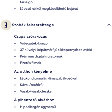
társalgó
Lépcső nélkül megközelíthető bejárat
Szobák felszereltsége
Csupa szórakozás
Videojáték-konzol
37 hüvelyk képátmérőjű síkképernyős televízió
Prémium digitális csatornák
Fizetős filmek
Az otthon kényelme
Légkondicionálás klímaszabályozóval
Kávé-/teafőző
Vasaló/vasalódeszka
A pihentető alváshoz
Hipoallergén ágynemű