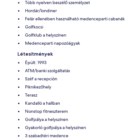
Több nyelven beszélő személyzet
Hordár/londiner
Felár ellenében használható medenceparti cabanák
Golfkocsi
Golfklub a helyszínen
Medenceparti napozóágyak
Létesítmények
Épült: 1993
ATM/banki szolgáltatás
Széf a recepción
Piknikezőhely
Terasz
Kandalló a hallban
Nonstop fitneszterem
Golfpálya a helyszínen
Gyakorló golfpálya a helyszínen
3 szabadtéri medence