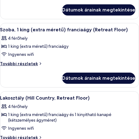
Szoba,
2
queen
2
Dátumok árainak megtekintése
(nagyméretű)
queen
franciaágy
(nagyméretű)
(Retreat
A
Egy szállodai szoba, amelyben egy nagy
4
franciaágy
Floor)
Szoba, 1 king (extra méretű) franciaágy (Retreat Floor)
következő
további
(Retreat
4 férőhely
részletei
szoba
Floor)
1 king (extra méretű) franciaágy
összes
képének
Ingyenes wifi
megtekintése:
Szoba,
További részletek
Szoba,
1
king
1
Dátumok árainak megtekintése
(extra
king
méretű)
(extra
franciaágy
A
Egy modern nappali, melyben található
4
méretű)
(Retreat
Lakosztály (Hill Country, Retreat Floor)
következő
Floor)
franciaágy
4 férőhely
további
szoba
(Retreat
részletei
1 king (extra méretű) franciaágy és 1 kinyitható kanapé
összes
Floor)
(kétszemélyes ágyméret)
képének
Ingyenes wifi
megtekintése:
Lakosztály
Lakosztály
További részletek