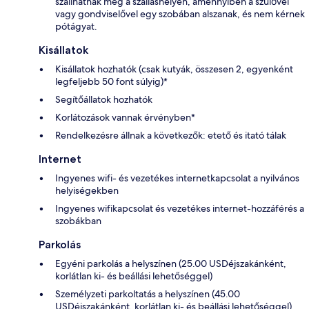
szállhatnak meg a szálláshelyen, amennyiben a szülővel
vagy gondviselővel egy szobában alszanak, és nem kérnek
pótágyat.
Kisállatok
Kisállatok hozhatók (csak kutyák, összesen 2, egyenként
legfeljebb 50 font súlyig)*
Segítőállatok hozhatók
Korlátozások vannak érvényben*
Rendelkezésre állnak a következők: etető és itató tálak
Internet
Ingyenes wifi- és vezetékes internetkapcsolat a nyilvános
helyiségekben
Ingyenes wifikapcsolat és vezetékes internet-hozzáférés a
szobákban
Parkolás
Egyéni parkolás a helyszínen (25.00 USDéjszakánként,
korlátlan ki- és beállási lehetőséggel)
Személyzeti parkoltatás a helyszínen (45.00
USDéjszakánként, korlátlan ki- és beállási lehetőséggel)