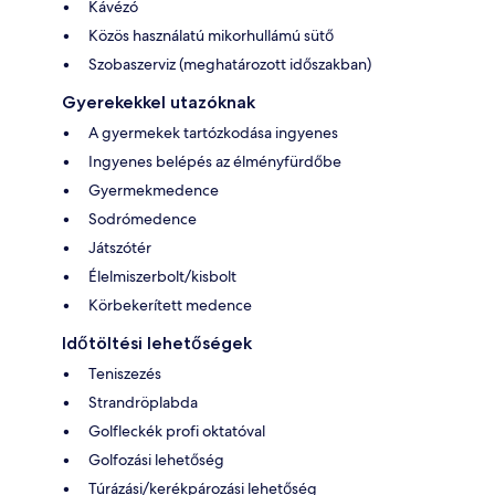
Kávézó
Közös használatú mikorhullámú sütő
Szobaszerviz (meghatározott időszakban)
Gyerekekkel utazóknak
A gyermekek tartózkodása ingyenes
Ingyenes belépés az élményfürdőbe
Gyermekmedence
Sodrómedence
Játszótér
Élelmiszerbolt/kisbolt
Körbekerített medence
Időtöltési lehetőségek
Teniszezés
Strandröplabda
Golfleckék profi oktatóval
Golfozási lehetőség
Túrázási/kerékpározási lehetőség