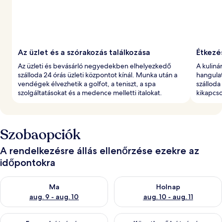
Az üzlet és a szórakozás találkozása
Étkezé
Az üzleti és bevásárló negyedekben elhelyezkedő
A kuliná
szálloda 24 órás üzleti központot kínál. Munka után a
hangula
vendégek élvezhetik a golfot, a teniszt, a spa
szálloda 
szolgáltatásokat és a medence melletti italokat.
kikapcs
Szobaopciók
A rendelkezésre állás ellenőrzése ezekre az
időpontokra
A ma esti rendelkezésre állás ellenőrzése: aug. 9 - aug. 10
A holnapi rendelkezésre állás e
Ma
Holnap
aug. 9 - aug. 10
aug. 10 - aug. 11
A mostani hétvégi rendelkezésre állás ellenőrzése: aug. 14 - au
A következő hétvégi rendelkezé