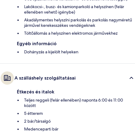
Lakókocsi-, busz- és kamionparkoló a helyszínen (felár
ellenében vehető igénybe)
Akadálymentes helyszíni parkolás és parkolás nagyméretű
járművel kerekesszékes vendégeknek
Töltőállomás a helyszínen elektromos járművekhez
Egyéb információ
Dohányzás a kijelölt helyeken
A szálláshely szolgáltatásai
Étkezés és italok
Teljes reggeli (felár ellenében) naponta 6:00 és 11:00
között
5 étterem
2 bár/társalgó
Medenceparti bár