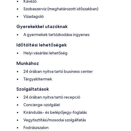
Kávézó
Szobaszerviz (meghatározott időszakban)
Vízadagoló
Gyerekekkel utazóknak
A gyermekek tartózkodása ingyenes
Időtöltési lehetőségek
Helyi vásárlási lehetőség
Munkához
24 órában nyitva tartó business center
Tárgyalótermek
Szolgáltatások
24 órában nyitva tartó recepció
Concierge-szolgálat
Kirándulás- és belépőjegy-foglalás
Vegytisztítási/mosodai szolgáltatás
Fodrászszalon