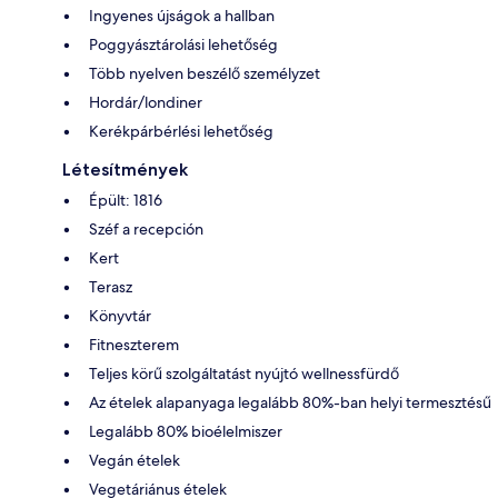
Ingyenes újságok a hallban
Poggyásztárolási lehetőség
Több nyelven beszélő személyzet
Hordár/londiner
Kerékpárbérlési lehetőség
Létesítmények
Épült: 1816
Széf a recepción
Kert
Terasz
Könyvtár
Fitneszterem
Teljes körű szolgáltatást nyújtó wellnessfürdő
Az ételek alapanyaga legalább 80%-ban helyi termesztésű
Legalább 80% bioélelmiszer
Vegán ételek
Vegetáriánus ételek