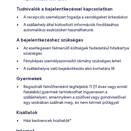
Tudnivalók a bejelentkezéssel kapcsolatban
A recepciós személyzet fogadja a vendégeket érkezéskor.
A szálláshely által biztosított információk fordításához
automatikus eszközöket használhatunk.
A bejelentkezéshez szükséges
Az esetlegesen felmerülő költségek fedezetéül hitelkártya
szükséges
Fényképes személyazonosító okmány szükséges lehet
A szálláshelyre való bejelentkezés alsó korhatára 18
Gyermekek
Regisztrált felnőttenként legfeljebb 11 (11 éves vagy ennél
fiatalabb) gyermek tartózkodhat ingyenesen a
szálláshelyen, amennyiben a szülővel vagy gondviselővel
egy szobában szállnak meg, és nem kérnek pótágyat
Kisállatok
Házi kedvencek hozhatók*
Internet