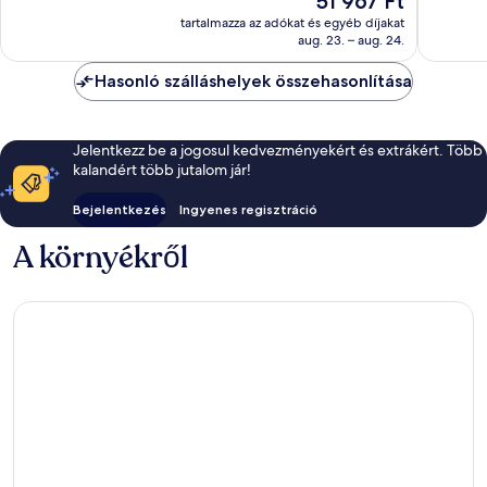
51 967 Ft
Csodálat
563
ár
1 866
tartalmazza az adókat és egyéb díjakat
értékelés
51 967 Ft
aug. 23. – aug. 24.
értékelé
Hasonló szálláshelyek összehasonlítása
Jelentkezz be a jogosul kedvezményekért és extrákért. Több
kalandért több jutalom jár!
Bejelentkezés
Ingyenes regisztráció
A környékről