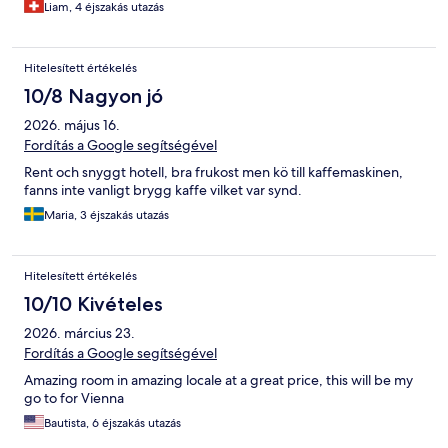
Liam, 4 éjszakás utazás
migliorabile (senza aspirapolvere sulla moquette, macchie su
asciugamano e lenzuolo). Sono presenti sauna e zona fitness, ma
non è stata data alcuna informazione all'arrivo.
Hitelesített értékelés
10/8 Nagyon jó
2026. május 16.
Fordítás a Google segítségével
Rent och snyggt hotell, bra frukost men kö till kaffemaskinen,
fanns inte vanligt brygg kaffe vilket var synd.
Maria, 3 éjszakás utazás
Hitelesített értékelés
10/10 Kivételes
2026. március 23.
Fordítás a Google segítségével
Amazing room in amazing locale at a great price, this will be my
go to for Vienna
Bautista, 6 éjszakás utazás