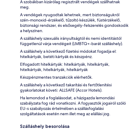
A szobákban kizárólag regisztrált vendégek szállhatnak
meg.
A vendégek nyugodtak lehetnek, mert biztonságukról
szén-monoxid-érzékelő, tűzoltó készülék, füstérzékelő,
biztonsági rendszer, és elsősegély-felszerelés gondoskodik
a helyszínen.
A szálláshely szexuális irányultságtól és nemi identitástól
függetlenül várja vendégeit (LMBTQ+-barát szálláshely).
A szálláshely a következő fizetési módokat fogadja el:
hitelkártyák, betéti kártyák és készpénz.
Elfogadott hitelkártyák: hitelkártyák, hitelkártyák,
hitelkártyák, hitelkártyák, hitelkártyák
Készpénzmentes tranzakciók elérhetők.
A szálláshely a következő takarítási és fertőtlenítési
gyakorlatokat követi: ALLSAFE (Accor Hotels).
Ha lemondod a foglalásodat, a házigazda lemondási
szabályzata fog rád vonatkozni. A fogyasztók jogairól szóló
EU-s szabályozás értelmében a szállásfoglalási
szolgáltatások esetén nem illet meg az elállási jog.
Szálláshely besorolása