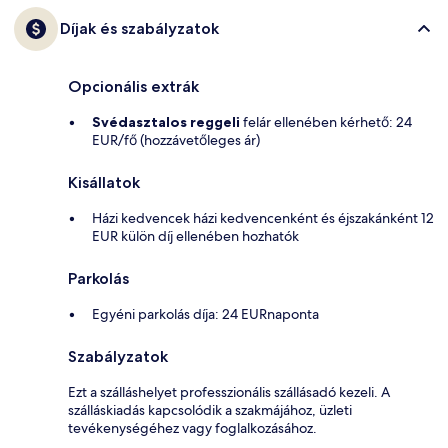
Díjak és szabályzatok
Opcionális extrák
Svédasztalos reggeli
felár ellenében kérhető: 24
EUR/fő (hozzávetőleges ár)
Kisállatok
Házi kedvencek házi kedvencenként és éjszakánként 12
EUR külön díj ellenében hozhatók
Parkolás
Egyéni parkolás díja: 24 EURnaponta
Szabályzatok
Ezt a szálláshelyet professzionális szállásadó kezeli. A
szálláskiadás kapcsolódik a szakmájához, üzleti
tevékenységéhez vagy foglalkozásához.