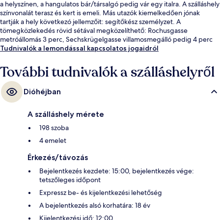
a helyszínen, a hangulatos bár/társalgó pedig vár egy italra. A szálláshely
színvonalát terasz és kert is emeli. Más utazók kiemelkedően jónak
tartják a hely következó jellemzőit: segítőkész személyzet. A
tömegközlekedés rövid sétával megközelíthető: Rochusgasse
metróállomás 3 perc, Sechskrügelgasse villamosmegálló pedig 4 perc
séta.
Tudnivalók a lemondással kapcsolatos jogaidról
További tudnivalók a szálláshelyről
Dióhéjban
A szálláshely mérete
198 szoba
4 emelet
Érkezés/távozás
Bejelentkezés kezdete: 15:00, bejelentkezés vége:
tetszőleges időpont
Expressz be- és kijelentkezési lehetőség
A bejelentkezés alsó korhatára: 18 év
Kijelentkezési idő: 12:00