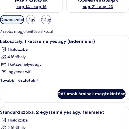
Ezen a hétvégén
Következő hétvégén
aug. 14 - aug. 16
aug. 21 - aug. 23
Szobákhoz
Összes szoba
1 ágy
2 ágy
rendelkezésre
álló
7 szoba megjelenítése 7 közül
szűrők
A
Egy szállodai szoba, amelyben található
7
Lakosztály, 1 kétszemélyes ágy (Bidermeier)
következő
1 hálószoba
szoba
4 férőhely
összes
képének
1 kétszemélyes ágy
megtekintése:
Ingyenes wifi
Lakosztály,
Lakosztály,
További részletek
1
1
kétszemélyes
kétszemélyes
Dátumok árainak megtekintése
ágy
ágy
(Bidermeier)
(Bidermeier)
további
A
Egy kétágyas szoba, íróasztallal és szé
6
részletei
Standard szoba, 2 egyszemélyes ágy, félemelet
következő
1 hálószoba
szoba
2 férőhely
összes