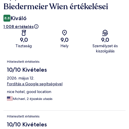
Biedermeier Wien értékelései
Kiváló
8,8
1 008 értékelés
9,0
9,0
9,0
Tisztaság
Hely
Személyzet és
kiszolgálás
Értékelések
Hitelesített értékelés
10/10 Kivételes
2026. május 12.
Fordítás a Google segítségével
nice hotel, good location
Michael, 2 éjszakás utazás
Hitelesített értékelés
10/10 Kivételes