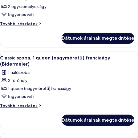
képének
2 egyszemélyes ágy
megtekintése:
Ingyenes wifi
Standard
Standard
További részletek
szoba,
szoba,
2
2
Dátumok árainak megtekintése
egyszemélyes
egyszemélyes
ágy,
ágy,
félemelet
A
Egy szállodai szoba, amelyben találhat
félemelet
9
további
Classic szoba, 1 queen (nagyméretű) franciaágy
következő
részletei
(Bidermeier)
szoba
1 hálószoba
összes
2 férőhely
képének
1 queen (nagyméretű) franciaágy
megtekintése:
Classic
Ingyenes wifi
szoba,
Classic
További részletek
1
szoba,
1
queen
Dátumok árainak megtekintése
queen
(nagyméretű)
(nagyméretű)
franciaágy
franciaágy
A
Családi lakosztály, több ágy, félemele