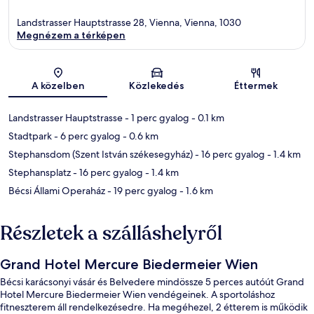
Landstrasser Hauptstrasse 28, Vienna, Vienna, 1030
Megnézem a térképen
Térkép
A közelben
Közlekedés
Éttermek
Landstrasser Hauptstrasse
- 1 perc gyalog
- 0.1 km
Stadtpark
- 6 perc gyalog
- 0.6 km
Stephansdom (Szent István székesegyház)
- 16 perc gyalog
- 1.4 km
Stephansplatz
- 16 perc gyalog
- 1.4 km
Bécsi Állami Operaház
- 19 perc gyalog
- 1.6 km
Részletek a szálláshelyről
Grand Hotel Mercure Biedermeier Wien
Bécsi karácsonyi vásár és Belvedere mindössze 5 perces autóút Grand
Hotel Mercure Biedermeier Wien vendégeinek. A sportoláshoz
fitneszterem áll rendelkezésedre. Ha megéhezel, 2 étterem is működik