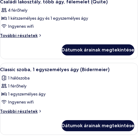
8
(Bidermeier)
(Bidermeier)
Családi lakosztály, több ágy, félemelet (Quite)
következő
további
4 férőhely
részletei
szoba
1 kétszemélyes ágy és 1 egyszemélyes ágy
összes
képének
Ingyenes wifi
megtekintése:
Családi
További részletek
Családi
lakosztály,
több
lakosztály,
Dátumok árainak megtekintése
ágy,
több
félemelet
ágy,
(Quite)
A
Egy szállodai szoba, amelyben található
8
félemelet
további
Classic szoba, 1 egyszemélyes ágy (Bidermeier)
következő
részletei
(Quite)
1 hálószoba
szoba
1 férőhely
összes
képének
1 egyszemélyes ágy
megtekintése:
Ingyenes wifi
Classic
Classic
További részletek
szoba,
szoba,
1
1
Dátumok árainak megtekintése
egyszemélyes
egyszemélyes
ágy
ágy