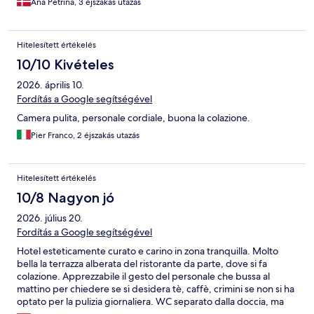
Ana Petrina, 3 éjszakás utazás
Hitelesített értékelés
10/10 Kivételes
2026. április 10.
Fordítás a Google segítségével
Camera pulita, personale cordiale, buona la colazione.
Pier Franco, 2 éjszakás utazás
Hitelesített értékelés
10/8 Nagyon jó
2026. július 20.
Fordítás a Google segítségével
Hotel esteticamente curato e carino in zona tranquilla. Molto
bella la terrazza alberata del ristorante da parte, dove si fa
colazione. Apprezzabile il gesto del personale che bussa al
mattino per chiedere se si desidera tè, caffè, crimini se non si ha
optato per la pulizia giornaliera. WC separato dalla doccia, ma
senza lavandino. Sarebbero utili delle pantofole. Pulizia