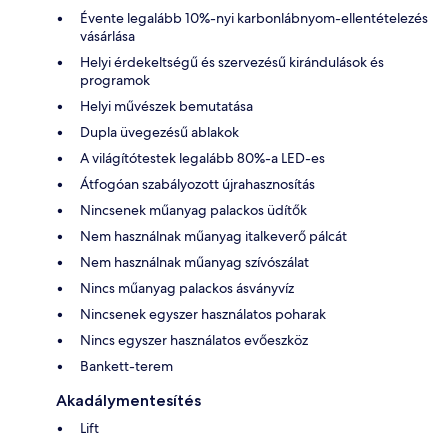
Évente legalább 10%-nyi karbonlábnyom-ellentételezés
vásárlása
Helyi érdekeltségű és szervezésű kirándulások és
programok
Helyi művészek bemutatása
Dupla üvegezésű ablakok
A világítótestek legalább 80%-a LED-es
Átfogóan szabályozott újrahasznosítás
Nincsenek műanyag palackos üdítők
Nem használnak műanyag italkeverő pálcát
Nem használnak műanyag szívószálat
Nincs műanyag palackos ásványvíz
Nincsenek egyszer használatos poharak
Nincs egyszer használatos evőeszköz
Bankett-terem
Akadálymentesítés
Lift