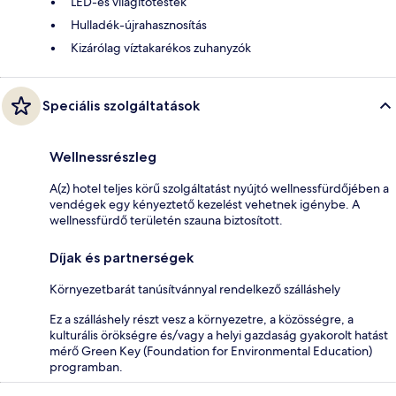
LED-es világítótestek
Hulladék-újrahasznosítás
Kizárólag víztakarékos zuhanyzók
Speciális szolgáltatások
Wellnessrészleg
A(z) hotel teljes körű szolgáltatást nyújtó wellnessfürdőjében a
vendégek egy kényeztető kezelést vehetnek igénybe. A
wellnessfürdő területén szauna biztosított.
Díjak és partnerségek
Környezetbarát tanúsítvánnyal rendelkező szálláshely
Ez a szálláshely részt vesz a környezetre, a közösségre, a
kulturális örökségre és/vagy a helyi gazdaság gyakorolt hatást
mérő Green Key (Foundation for Environmental Education)
programban.