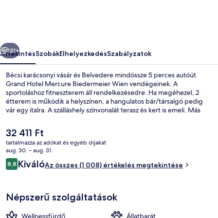
Wien
képgalériája
őző
Következő
121+
Áttekintés
Szobák
Elhelyezkedés
Szabályzatok
Bécsi karácsonyi vásár és Belvedere mindössze 5 perces autóút
Grand Hotel Mercure Biedermeier Wien vendégeinek. A
sportoláshoz fitneszterem áll rendelkezésedre. Ha megéhezel, 2
étterem is működik a helyszínen, a hangulatos bár/társalgó pedig
vár egy italra. A szálláshely színvonalát terasz és kert is emeli. Más
utazók kiemelkedően jónak tartják a hely következó jellemzőit:
segítőkész személyzet. A tömegközlekedés rövid sétával
A
32 411 Ft
megközelíthető: Rochusgasse metróállomás 3 perc,
jelenlegi
tartalmazza az adókat és egyéb díjakat
Sechskrügelgasse villamosmegálló pedig 4 perc séta.
ár
aug. 30. – aug. 31.
Egyéb
32 411 Ft
Értékelések
Kiváló
8,8
Az összes (1 008) értékelés megtekintése
8,8 ennyiből: 10
Népszerű szolgáltatások
Wellnessfürdő
Állatbarát