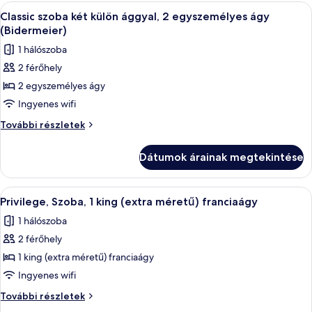
(Bidermeier)
A
Egy szállodai szoba két ággyal, egy ír
(Bidermeier)
9
további
Classic szoba két külön ággyal, 2 egyszemélyes ágy
következő
részletei
(Bidermeier)
szoba
1 hálószoba
összes
2 férőhely
képének
2 egyszemélyes ágy
megtekintése:
Classic
Ingyenes wifi
szoba
Classic
További részletek
két
szoba
két
külön
Dátumok árainak megtekintése
külön
ággyal,
ággyal,
2
2
A
Egy szállodai szoba, amelyben egy ágy,
8
egyszemélyes
egyszemélyes
Privilege, Szoba, 1 king (extra méretű) franciaágy
következő
ágy
ágy
1 hálószoba
(Bidermeier)
szoba
(Bidermeier)
további
2 férőhely
összes
részletei
képének
1 king (extra méretű) franciaágy
megtekintése:
Ingyenes wifi
Privilege,
Privilege,
További részletek
Szoba,
Szoba,