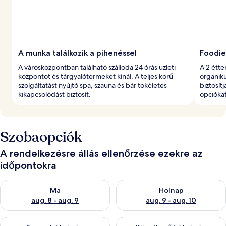
A munka találkozik a pihenéssel
Foodie
A városközpontban található szálloda 24 órás üzleti
A 2 étte
központot és tárgyalótermeket kínál. A teljes körű
organiku
szolgáltatást nyújtó spa, szauna és bár tökéletes
biztosít
kikapcsolódást biztosít.
opciókat
Szobaopciók
A rendelkezésre állás ellenőrzése ezekre az
időpontokra
A ma esti rendelkezésre állás ellenőrzése: aug. 8 - aug. 9
A holnapi rendelkezésre állás e
Ma
Holnap
aug. 8 - aug. 9
aug. 9 - aug. 10
A mostani hétvégi rendelkezésre állás ellenőrzése: aug. 14 - au
A következő hétvégi rendelkezé