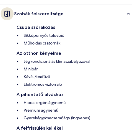
Szobák felszereltsége
Csupa szórakozás
Síkképernyős televízió
Műholdas csatornák
Az otthon kényelme
Légkondicionálás klímaszabályozóval
Minibár
Kávé-/teafőző
Elektromos vízforraló
A pihentető alváshoz
Hipoallergén ágynemű
Prémium ágynemű
Gyerekágy/csecsemőágy (ingyenes)
A felfrissülés kellékei