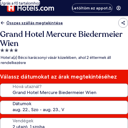
Ugrás a fő tartalomhoz
Letöltöm az appot
Összes szállás megtekintése
Grand Hotel Mercure Biedermeier
Wien
4.0
csillagos
Hotel a(z) Bécsi karácsonyi vásár közelében, ahol 2 éttermek áll
szálláshely
rendelkezésre
Válassz dátumokat az árak megtekintéséhez
Hová utaznál?
Dátumok
Vendégek