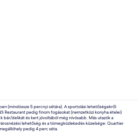
Tartalomkész
 (mindössze 5 percnyi sétára). A sportolási lehetőségekről
Restaurant pedig finom fogásokat (nemzetközi konyha ételei)
ack bár/delikát és kert jóvoltából még nívósabb. Más utazók a
Tetőtéri bár
 városnézési lehetőség és a tömegközlekedés közelsége: Quartier
megállóhely pedig 4 perc séta.