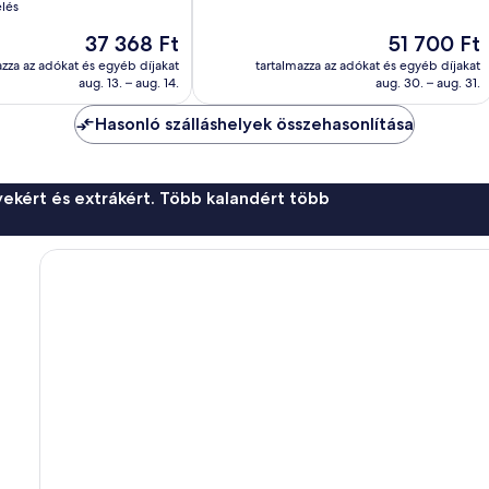
Csodálatos,
elés
561
Az
Az
37 368 Ft
51 700 Ft
értékelés
ár
ár
azza az adókat és egyéb díjakat
tartalmazza az adókat és egyéb díjakat
37 368 Ft
51 700 Ft
aug. 13. – aug. 14.
aug. 30. – aug. 31.
Hasonló szálláshelyek összehasonlítása
ekért és extrákért. Több kalandért több