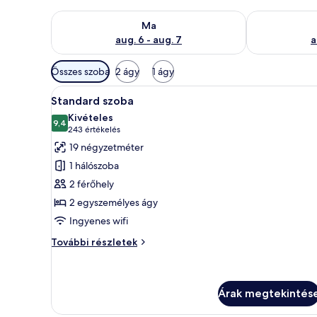
A ma esti rendelkezésre állás ellenőrzése: aug. 6 - au
A holnapi rend
Ma
aug. 6 - aug. 7
a
Szobákhoz
Összes szoba
2 ágy
1 ágy
rendelkezésre
A
Egy modern szállodaszoba, amel
álló
8
Standard szoba
következő
szűrők
Kivételes
szoba
9,4
10-ből 9,4
(243
243 értékelés
összes
értékelés)
19 négyzetméter
képének
1 hálószoba
megtekintése:
2 férőhely
Standard
2 egyszemélyes ágy
szoba
Ingyenes wifi
Standard
További részletek
szoba
további
részletei
Árak megtekintés