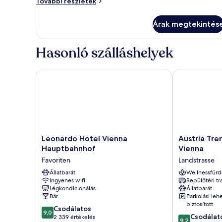
Szoba
További részletek
Szoba
további
részletei
Árak megtekintés
Hasonló szálláshelyek
Leonardo Hotel Vienna Hauptbahnhof
Austria Trend
Leonardo
Austria
Leonardo Hotel Vienna
Austria Tre
Hotel
Trend
Hauptbahnhof
Vienna
Vienna
Hotel
Favoriten
Landstrasse
Hauptbahnhof
Savoyen
Favoriten
Állatbarát
Vienna
Wellnessfürd
Ingyenes wifi
Repülőtéri tr
Landstrasse
Légkondicionálás
Állatbarát
Bár
Parkolási leh
biztosított
9.0
Csodálatos
9,0
9.2
Csodálat
ennyiből:
2 339 értékelés
9,2