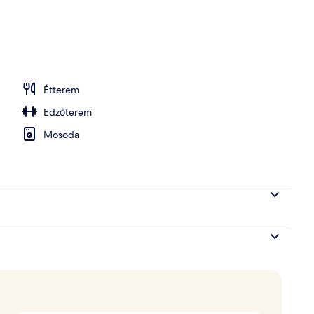
asztalos reggeli mindennap
Étterem
Edzőterem
Mosoda