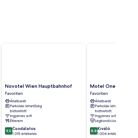
Novotel Wien Hauptbahnhof
Motel One Wien-Haup
Novotel
Motel
Novotel Wien Hauptbahnhof
Motel One Wien-Ha
Wien
One
Favoriten
Favoriten
Hauptbahnhof
Wien-
Állatbarát
Állatbarát
Favoriten
Hauptbahnhof
Parkolási lehetőség
Parkolási lehetőség
Favoriten
biztosított
biztosított
Ingyenes wifi
Ingyenes wifi
Étterem
Légkondicionálás
9.0
8.8
Csodálatos
Kiváló
9,0
8,8
ennyiből:
ennyiből:
1 015 értékelés
1 004 értékelés