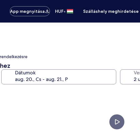
•
App megnyitása
HUF
Szálláshely meghirdetése
l rendelkezésre
éhez
Dátumok
Ve