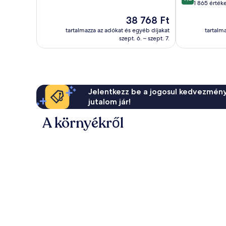
ennyiből:
1 865 érték
10,
10,
Csodálatos,
Az
38 768 Ft
Csodálatos,
2 339
ár
1 865
tartalmazza az adókat és egyéb díjakat
tartalm
értékelés
38 768 Ft
szept. 6. – szept. 7.
értékelés
Jelentkezz be a jogosul kedvezmény
jutalom jár!
A környékről