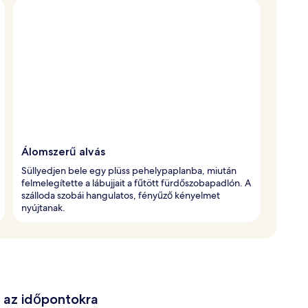
Álomszerű alvás
Süllyedjen bele egy plüss pehelypaplanba, miután
felmelegítette a lábujjait a fűtött fürdőszobapadlón. A
szálloda szobái hangulatos, fényűző kényelmet
nyújtanak.
e az időpontokra