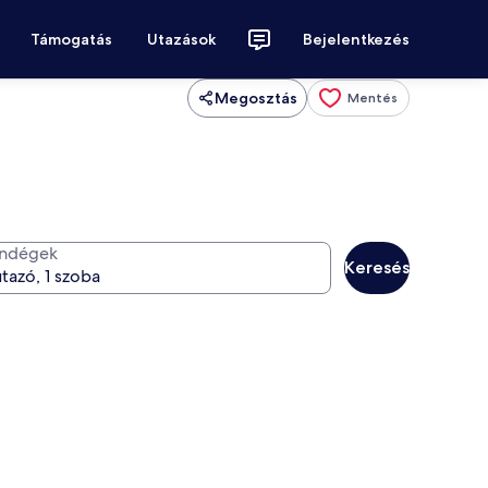
Támogatás
Utazások
Bejelentkezés
Megosztás
Mentés
ndégek
Keresés