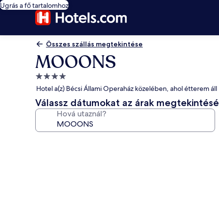
Ugrás a fő tartalomhoz
Összes szállás megtekintése
MOOONS
4.0
csillagos
Hotel a(z) Bécsi Állami Operaház közelében, ahol étterem ál
szálláshely
Válassz dátumokat az árak megtekintés
Hová utaznál?
A(z)
MOOONS
képgalériája