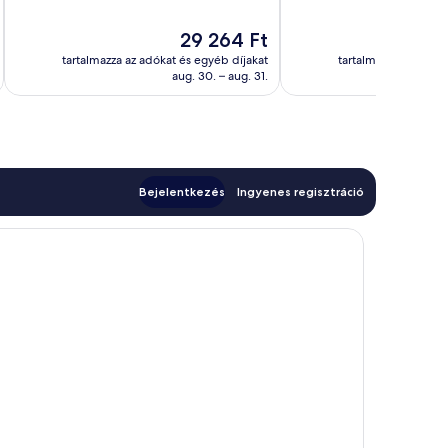
10,
10,
Csodálatos,
Kiváló,
Az
29 264 Ft
1 015
1 004
ár
értékelés
értékelés
tartalmazza az adókat és egyéb díjakat
tartalmazza az adóka
29 264 Ft
aug. 30. – aug. 31.
Bejelentkezés
Ingyenes regisztráció