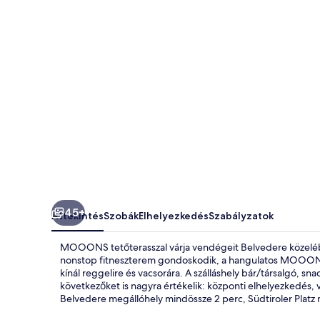
45+
Áttekintés
Szobák
Elhelyezkedés
Szabályzatok
MOOONS tetőterasszal várja vendégeit Belvedere közelében
nonstop fitneszterem gondoskodik, a hangulatos MOOONS 
kínál reggelire és vacsorára. A szálláshely bár/társalgó, sn
következőket is nagyra értékelik: központi elhelyezkedés,
Belvedere megállóhely mindössze 2 perc, Südtiroler Platz 