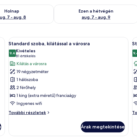
g. 7
elkezésre állás ellenőrzése: aug. 7 - aug. 8
A mostani hétvégi rendelkezésre állás 
Holnap
Ezen a hétvégén
ug. 7 - aug. 8
aug. 7 - aug. 9
yben egy nagy ágy, egy kör alakú ablak és kilátás nyílik a városra.
A
Egy modern szállodaszoba, melyben egy 
A
7
Standard szoba, kilátással a városra
St
következő
k
Kivételes
szoba
9,4
s
9,
10-ből 9,4
(81
81 értékelés
összes
ö
értékelés)
Kilátás a városra
képének
k
19 négyzetméter
megtekintése:
m
1 hálószoba
Standard
S
2 férőhely
szoba,
s
1 king (extra méretű) franciaágy
kilátással
ki
a
a
Ingyenes wifi
városra
k
Standard
St
További részletek
To
szoba,
sz
kilátással
ki
e
Árak megtekintése
a
a
városra
ke