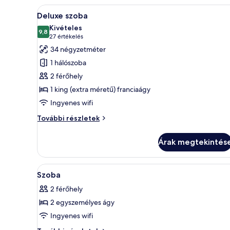
A
Egy modern hálószoba, ahol egy
9
Deluxe szoba
következő
Kivételes
szoba
9,8
10-ből 9,8
(27
27 értékelés
összes
értékelés)
34 négyzetméter
képének
1 hálószoba
megtekintése:
2 férőhely
Deluxe
1 king (extra méretű) franciaágy
szoba
Ingyenes wifi
Deluxe
További részletek
szoba
további
Árak megtekintés
részletei
A
Széf a szobában, íróasztal, ha
4
Szoba
következő
2 férőhely
szoba
2 egyszemélyes ágy
összes
képének
Ingyenes wifi
megtekintése: