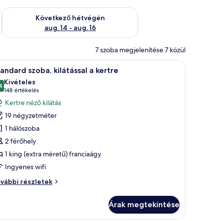
ellenőrzése: aug. 7 - aug. 9
A következő hétvégi rendelkezésre állás ellenőrzése: aug. 14 -
Következő hétvégén
aug. 14 - aug. 16
7 szoba megjelenítése 7 közül
nagy ágy, egy kör alakú ablak, ahonnan kilátás nyílik a városra, egy sárga k
Egy modern szállodaszoba, amelyben egy nagy á
5
andard szoba, kilátással a kertre
övetkező
Kivételes
zoba
4
10-ből 9,4
(148
148 értékelés
sszes
értékelés)
Kertre néző kilátás
épének
19 négyzetméter
egtekintése:
1 hálószoba
tandard
2 férőhely
zoba,
1 king (extra méretű) franciaágy
látással
Ingyenes wifi
ertre
andard
vábbi részletek
oba,
látással
Árak megtekintése
rtre