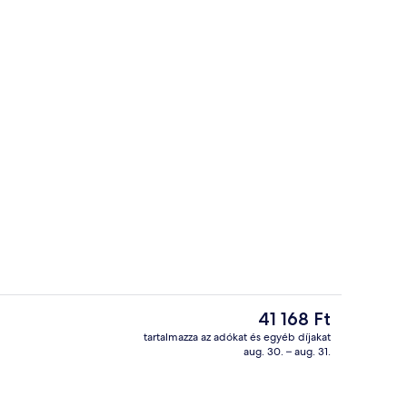
Standard szoba, kilátással a városra |
ítő videója
A
41 168 Ft
jelenlegi
tartalmazza az adókat és egyéb díjakat
ár
aug. 30. – aug. 31.
Tetőtéri bár
41 168 Ft