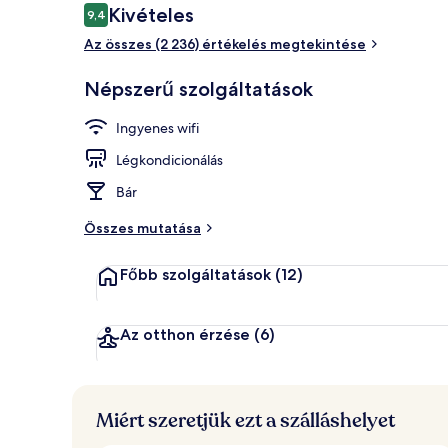
Értékelések
Kivételes
9,4
9,4 ennyiből: 10
Az összes (2 236) értékelés megtekintése
Fizetős svéd
Népszerű szolgáltatások
Ingyenes wifi
Légkondicionálás
Bár
Összes mutatása
Főbb szolgáltatások
(12)
Az otthon érzése
(6)
Miért szeretjük ezt a szálláshelyet