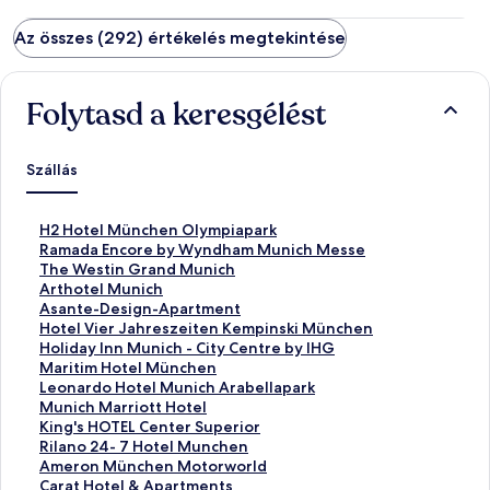
Az összes (292) értékelés megtekintése
Folytasd a keresgélést
Szállás
S
H2 Hotel München Olympiapark
z
S
Ramada Encore by Wyndham Munich Messe
a
z
S
The Westin Grand Munich
b
a
z
S
Arthotel Munich
v
b
a
z
S
Asante-Design-Apartment
á
v
b
a
z
S
Hotel Vier Jahreszeiten Kempinski München
n
á
v
b
a
z
S
Holiday Inn Munich - City Centre by IHG
y
n
á
v
b
a
z
S
Maritim Hotel München
o
y
n
á
v
b
a
z
S
Leonardo Hotel Munich Arabellapark
s
o
y
n
á
v
b
a
z
S
Munich Marriott Hotel
l
s
o
y
n
á
v
b
a
z
S
King's HOTEL Center Superior
i
l
s
o
y
n
á
v
b
a
z
S
Rilano 24- 7 Hotel Munchen
n
i
l
s
o
y
n
á
v
b
a
z
S
Ameron München Motorworld
k
n
i
l
s
o
y
n
á
v
b
a
z
S
Carat Hotel & Apartments