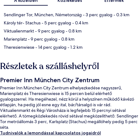
A közelben
Közlekedés
Éttermek
Sendlinger Tor, München, Németország
- 3 perc gyalog
- 0.3 km
Károly tér- Stachus
- 5 perc gyalog
- 0.4 km
Viktualienmarkt
- 9 perc gyalog
- 0.8 km
Marienplatz
- 9 perc gyalog
- 0.8 km
Theresienwiese
- 14 perc gyalog
- 1.2 km
Részletek a szálláshelyről
Premier Inn München City Zentrum
Premier Inn München City Zentrum elhelyezkedése nagyszerű,
Marienplatz és Theresienwiese is 15 percen belül elérhető
gyalogszerrel. Ha megéhezel, nézz körül a helyszínen működő kávézó
étlapján, ha pedig jól esne egy ital, bár/társalgó is vár rád.
Viktualienmarkt és Régi Városháza is legfeljebb 15 percnyi sétával
elérhető. A tömegközlekedés rövid sétával megközelíthető: Sendlinger
Tor metróállomás 3 perc, Karlsplatz (Stachus) megállóhely pedig 5 perc
séta.
Tudnivalók a lemondással kapcsolatos jogaidról