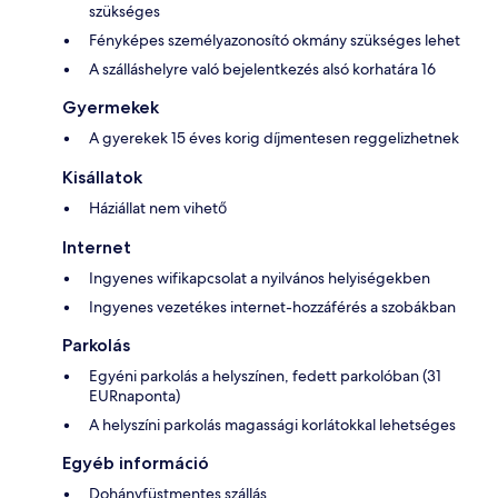
szükséges
Fényképes személyazonosító okmány szükséges lehet
A szálláshelyre való bejelentkezés alsó korhatára 16
Gyermekek
A gyerekek 15 éves korig díjmentesen reggelizhetnek
Kisállatok
Háziállat nem vihető
Internet
Ingyenes wifikapcsolat a nyilvános helyiségekben
Ingyenes vezetékes internet-hozzáférés a szobákban
Parkolás
Egyéni parkolás a helyszínen, fedett parkolóban (31
EURnaponta)
A helyszíni parkolás magassági korlátokkal lehetséges
Egyéb információ
Dohányfüstmentes szállás