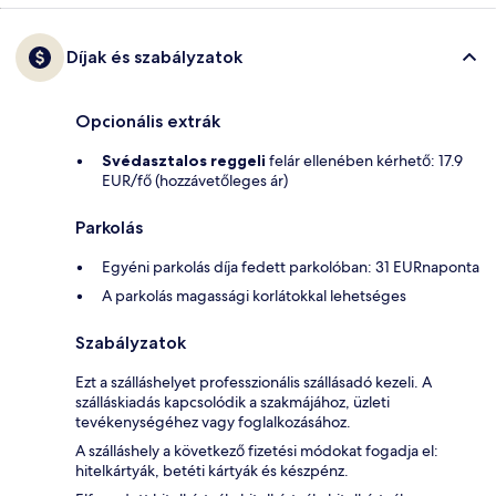
Díjak és szabályzatok
Opcionális extrák
Svédasztalos reggeli
felár ellenében kérhető: 17.9
EUR/fő (hozzávetőleges ár)
Parkolás
Egyéni parkolás díja fedett parkolóban: 31 EURnaponta
A parkolás magassági korlátokkal lehetséges
Szabályzatok
Ezt a szálláshelyet professzionális szállásadó kezeli. A
szálláskiadás kapcsolódik a szakmájához, üzleti
tevékenységéhez vagy foglalkozásához.
A szálláshely a következő fizetési módokat fogadja el:
hitelkártyák, betéti kártyák és készpénz.