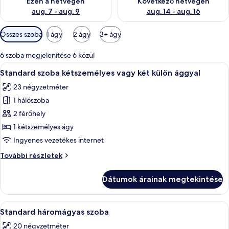
Ezen a hétvégén
Következő hétvégén
aug. 7 - aug. 9
aug. 14 - aug. 16
Szobákhoz
Összes szoba
1 ágy
2 ágy
3+ ágy
rendelkezésre
álló
6 szoba megjelenítése 6 közül
szűrők
A
Standard szoba kétszemélyes vagy két
11
Standard szoba kétszemélyes vagy két külön ággyal
következő
23 négyzetméter
szoba
1 hálószoba
összes
képének
2 férőhely
megtekintése:
1 kétszemélyes ágy
Standard
Ingyenes vezetékes internet
szoba
Standard
További részletek
kétszemélyes
szoba
vagy
kétszemélyes
Dátumok árainak megtekintése
vagy
két
két
külön
külön
A
Standard háromágyas szoba | Hangsz
ággyal
11
ággyal
Standard háromágyas szoba
következő
további
20 négyzetméter
részletei