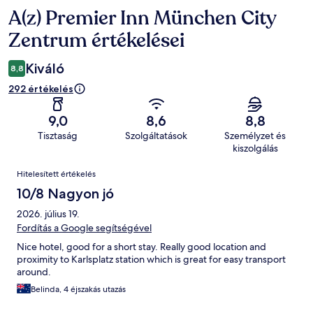
A(z) Premier Inn München City
Értékelések
Zentrum értékelései
Kiváló
8,8
292 értékelés
9,0
8,6
8,8
Tisztaság
Szolgáltatások
Személyzet és
kiszolgálás
Értékelések
Hitelesített értékelés
10/8 Nagyon jó
2026. július 19.
Fordítás a Google segítségével
Nice hotel, good for a short stay. Really good location and
proximity to Karlsplatz station which is great for easy transport
around.
Belinda, 4 éjszakás utazás