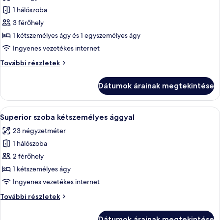
szoba
1 hálószoba
összes
képének
3 férőhely
megtekintése:
1 kétszemélyes ágy és 1 egyszemélyes ágy
Standard
Ingyenes vezetékes internet
háromágyas
Standard
További részletek
szoba
háromágyas
szoba
Dátumok árainak megtekintése
további
részletei
A
Egy szállodai szoba, amelyben található 
12
Superior szoba kétszemélyes ággyal
következő
23 négyzetméter
szoba
1 hálószoba
összes
képének
2 férőhely
megtekintése:
1 kétszemélyes ágy
Superior
Ingyenes vezetékes internet
szoba
Superior
További részletek
kétszemélyes
szoba
ággyal
kétszemélyes
Dátumok árainak megtekintése