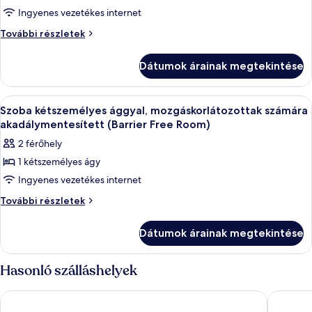
Standard
Ingyenes vezetékes internet
szoba
Standard
További részletek
kétszemélyes
szoba
ággyal
kétszemélyes
Dátumok árainak megtekintése
ággyal
további
részletei
A
Szoba kétszemélyes ággyal, mozgáskor
7
Szoba kétszemélyes ággyal, mozgáskorlátozottak számára
következő
akadálymentesített (Barrier Free Room)
szoba
2 férőhely
összes
1 kétszemélyes ágy
képének
Ingyenes vezetékes internet
megtekintése:
Szoba
Szoba
További részletek
kétszemélyes
kétszemélyes
ággyal,
ággyal,
Dátumok árainak megtekintése
mozgáskorlátozottak
mozgáskorlátozottak
számára
számára
akadálymentesített
Hasonló szálláshelyek
(Barrier
akadálymentesített
Free
(Barrier
Hotel Europäischer Hof
ibis Mue
Room)
Free