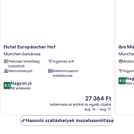
további
Room)
részletei
Hotel
ibis
Hotel Europäischer Hof
ibis M
Europäischer
Muench
München belvárosa
München
Hof
City
Parkolási lehetőség
Ingyenes wifi
Állatb
München
Münche
biztosított
belvárosa
belváro
Nemdohányzó
Elektromosautó-
Ingyen
töltőállomás
8.0
Nag
8,0
8.0
Nagyon jó
ennyiből
934 
8,0
ennyiből:
58 értékelés
10,
10,
Nagyon
Az
27 364 Ft
Nagyon
jó,
ár
jó,
tartalmazza az adókat és egyéb díjakat
934
27 364 Ft
aug. 16. – aug. 17.
58
értékelé
értékelés
Hasonló szálláshelyek összehasonlítása