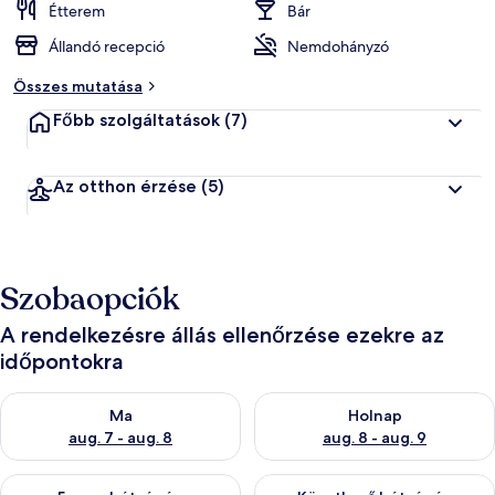
Étterem
Bár
Állandó recepció
Nemdohányzó
Összes mutatása
Főbb szolgáltatások
(7)
Az otthon érzése
(5)
Szobaopciók
A rendelkezésre állás ellenőrzése ezekre az
időpontokra
A ma esti rendelkezésre állás ellenőrzése: aug. 7 - aug. 8
A holnapi rendelkezésre állás e
Ma
Holnap
aug. 7 - aug. 8
aug. 8 - aug. 9
A mostani hétvégi rendelkezésre állás ellenőrzése: aug. 7 - aug
A következő hétvégi rendelkezé