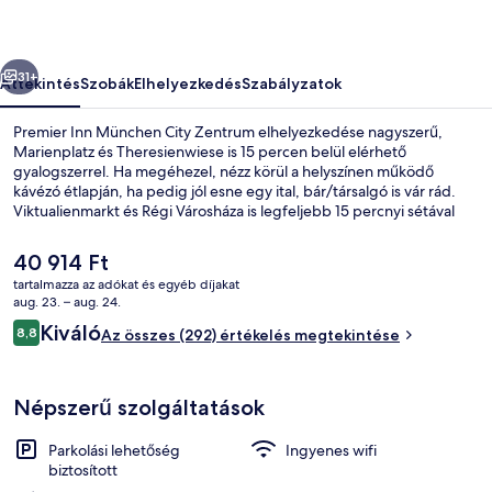
képgalériája
őző
Következő
31+
Áttekintés
Szobák
Elhelyezkedés
Szabályzatok
Premier Inn München City Zentrum elhelyezkedése nagyszerű,
Marienplatz és Theresienwiese is 15 percen belül elérhető
gyalogszerrel. Ha megéhezel, nézz körül a helyszínen működő
kávézó étlapján, ha pedig jól esne egy ital, bár/társalgó is vár rád.
Viktualienmarkt és Régi Városháza is legfeljebb 15 percnyi sétával
elérhető. A tömegközlekedés rövid sétával megközelíthető:
Sendlinger Tor metróállomás 3 perc, Karlsplatz (Stachus)
A
40 914 Ft
megállóhely pedig 5 perc séta.
jelenlegi
tartalmazza az adókat és egyéb díjakat
ár
aug. 23. – aug. 24.
Lobby
40 914 Ft
Értékelések
Kiváló
8,8
Az összes (292) értékelés megtekintése
8,8 ennyiből: 10
Népszerű szolgáltatások
Parkolási lehetőség
Ingyenes wifi
biztosított