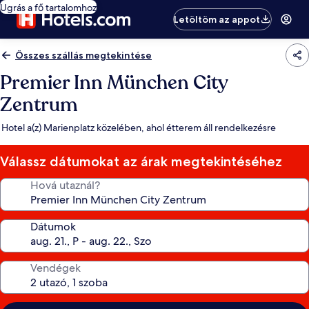
Ugrás a fő tartalomhoz
Letöltöm az appot
Összes szállás megtekintése
Premier Inn München City
Zentrum
Hotel a(z) Marienplatz közelében, ahol étterem áll rendelkezésre
Válassz dátumokat az árak megtekintéséhez
Hová utaznál?
Dátumok
Vendégek