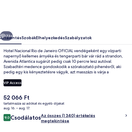
de
Janeiro
OFICIAL
képgalériája
őző
Következő
173+
Áttekintés
Szobák
Elhelyezkedés
Szabályzatok
Hotel Nacional Rio de Janeiro OFICIAL vendégeként egy vízparti
napernyő kellemes árnyéka és tengerparti bár vár rád a strandon,
Avenida Atlantica sugárút pedig csak 10 percre lesz autóval.
Szabadtéri medence gondoskodik a szórakoztató pihenésről, aki
pedig egy kis kényeztetésre vágyik, azt masszázs is várja a
wellnessrészlegen. A Sereia kínálata: nemzetközi konyha ételei, a
hangulatos bár/társalgó pedig kitűnő választás, ha egy italra vágysz.
VIP Access
A luxusszínvonalú hotel emellett a következőket is kínálja: ingyenes
játszóház, medence melletti bár és fitneszlétesítmény. Más utazók
A
52 066 Ft
imádják a szálláshely következő jellemzőit: segítőkész személyzet és
Étel és ital
jelenlegi
vízparti elhelyezkedés.
tartalmazza az adókat és egyéb díjakat
ár
aug. 16. – aug. 17.
52 066 Ft
Értékelések
Az összes (1 340) értékelés
Csodálatos
9,0
9,0 ennyiből: 10
megtekintése