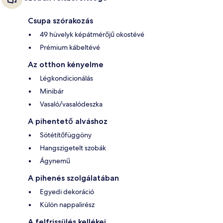
Csupa szórakozás
49 hüvelyk képátmérőjű okostévé
Prémium kábeltévé
Az otthon kényelme
Légkondicionálás
Minibár
Vasaló/vasalódeszka
A pihentető alváshoz
Sötétítőfüggöny
Hangszigetelt szobák
Ágynemű
A pihenés szolgálatában
Egyedi dekoráció
Külön nappalirész
A felfrissülés kellékei