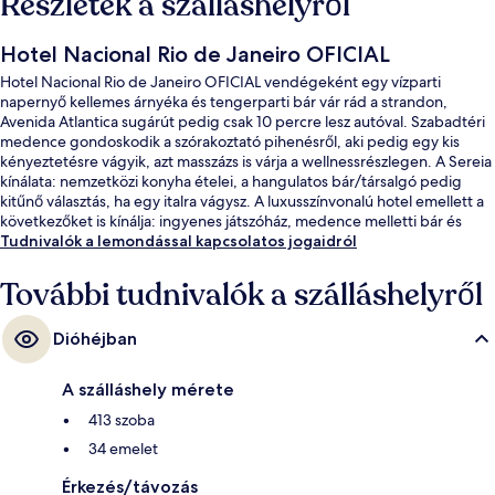
Részletek a szálláshelyről
Hotel Nacional Rio de Janeiro OFICIAL
Hotel Nacional Rio de Janeiro OFICIAL vendégeként egy vízparti
napernyő kellemes árnyéka és tengerparti bár vár rád a strandon,
Avenida Atlantica sugárút pedig csak 10 percre lesz autóval. Szabadtéri
medence gondoskodik a szórakoztató pihenésről, aki pedig egy kis
kényeztetésre vágyik, azt masszázs is várja a wellnessrészlegen. A Sereia
kínálata: nemzetközi konyha ételei, a hangulatos bár/társalgó pedig
kitűnő választás, ha egy italra vágysz. A luxusszínvonalú hotel emellett a
következőket is kínálja: ingyenes játszóház, medence melletti bár és
fitneszlétesítmény. Más utazók imádják a szálláshely következő
Tudnivalók a lemondással kapcsolatos jogaidról
jellemzőit: segítőkész személyzet és vízparti elhelyezkedés.
További tudnivalók a szálláshelyről
Dióhéjban
A szálláshely mérete
413 szoba
34 emelet
Érkezés/távozás