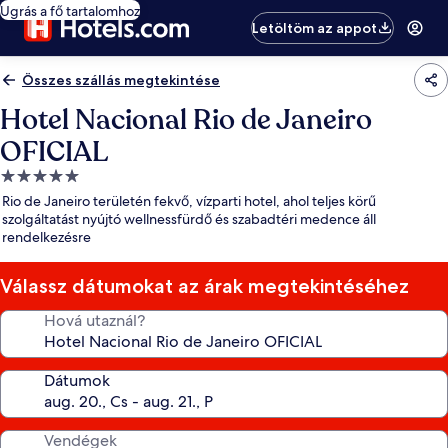
Ugrás a fő tartalomhoz
Letöltöm az appot
Összes szállás megtekintése
Hotel Nacional Rio de Janeiro
OFICIAL
5.0
csillagos
Rio de Janeiro területén fekvő, vízparti hotel, ahol teljes körű
szálláshely
szolgáltatást nyújtó wellnessfürdő és szabadtéri medence áll
rendelkezésre
Válassz dátumokat az árak megtekintéséhez
Hová utaznál?
Dátumok
Vendégek