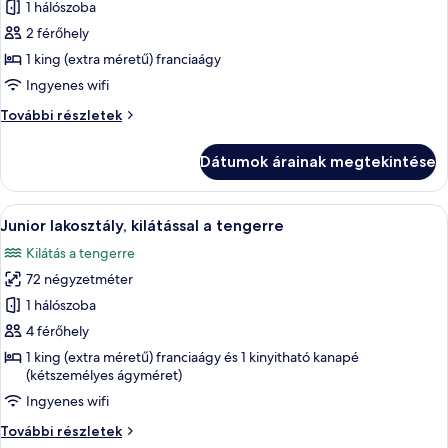
képének
1 hálószoba
megtekintése:
2 férőhely
Deluxe
1 king (extra méretű) franciaágy
szoba
Ingyenes wifi
kétszemélyes
Deluxe
További részletek
ággyal,
szoba
fürdőkád
kétszemélyes
Dátumok árainak megtekintése
ággyal,
fürdőkád
további
A
Egy modern szállodai szoba, nagy ablakk
25
részletei
Junior lakosztály, kilátással a tengerre
következő
Kilátás a tengerre
szoba
72 négyzetméter
összes
képének
1 hálószoba
megtekintése:
4 férőhely
Junior
1 king (extra méretű) franciaágy és 1 kinyitható kanapé
lakosztály,
(kétszemélyes ágyméret)
kilátással
Ingyenes wifi
a
Junior
További részletek
tengerre
lakosztály,