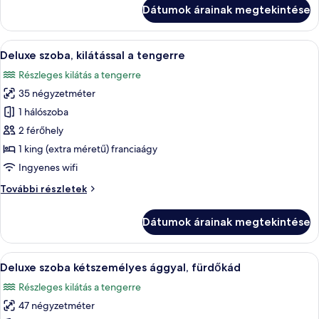
kétszemélyes
Dátumok árainak megtekintése
ággyal
további
részletei
A
Egy szállodai szoba, melynek nagy ablak
14
Deluxe szoba, kilátással a tengerre
következő
Részleges kilátás a tengerre
szoba
35 négyzetméter
összes
képének
1 hálószoba
megtekintése:
2 férőhely
Deluxe
1 king (extra méretű) franciaágy
szoba,
Ingyenes wifi
kilátással
Deluxe
További részletek
a
szoba,
tengerre
kilátással
Dátumok árainak megtekintése
a
tengerre
további
A
Egy modern fürőszoba, melyben egy kül
6
részletei
Deluxe szoba kétszemélyes ággyal, fürdőkád
következő
Részleges kilátás a tengerre
szoba
47 négyzetméter
összes