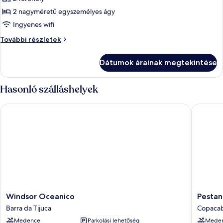
megtekintése:
2 nagyméretű egyszemélyes ágy
Deluxe
Ingyenes wifi
szoba
Deluxe
További részletek
két
szoba
külön
két
Dátumok árainak megtekintése
külön
ággyal
ággyal
további
Hasonló szálláshelyek
részletei
Windsor Oceanico
Pestana R
Windsor
Pestana
Windsor Oceanico
Pestan
Oceanico
Rio
Barra da Tijuca
Copaca
Barra
Atlantic
Medence
Parkolási lehetőség
Mede
da
Copaca