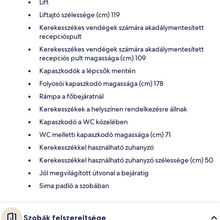
Lift
Liftajtó szélessége (cm) 119
Kerekesszékes vendégek számára akadálymentesített
recepcióspult
Kerekesszékes vendégek számára akadálymentesített
recepciós pult magassága (cm) 109
Kapaszkodók a lépcsők mentén
Folyosói kapaszkodó magassága (cm) 178
Rámpa a főbejáratnál
Kerekesszékek a helyszínen rendelkezésre állnak
Kapaszkodó a WC közelében
WC melletti kapaszkodó magassága (cm) 71
Kerekesszékkel használható zuhanyzó
Kerekesszékkel használható zuhanyzó szélessége (cm) 50
Jól megvilágított útvonal a bejáratig
Sima padló a szobában
Szobák felszereltsége