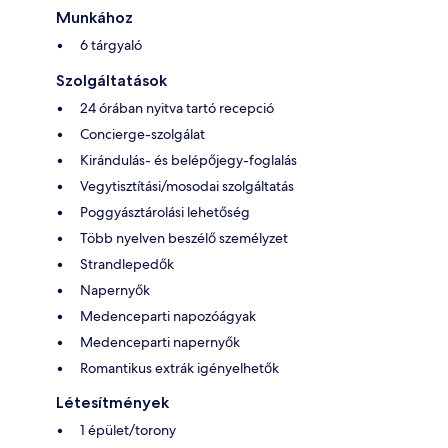
Munkához
6 tárgyaló
Szolgáltatások
24 órában nyitva tartó recepció
Concierge-szolgálat
Kirándulás- és belépőjegy-foglalás
Vegytisztítási/mosodai szolgáltatás
Poggyásztárolási lehetőség
Több nyelven beszélő személyzet
Strandlepedők
Napernyők
Medenceparti napozóágyak
Medenceparti napernyők
Romantikus extrák igényelhetők
Létesítmények
1 épület/torony