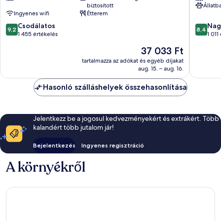
biztosított
Állatb
Tijuca
Ingyenes wifi
Étterem
9.2
8.4
Csodálatos
Nag
9,2
8,4
ennyiből:
ennyiből
1 455 értékelés
1 011
10,
10,
Az
37 033 Ft
Csodálatos,
Nagyon
ár
1 455
jó,
tartalmazza az adókat és egyéb díjakat
37 033 Ft
aug. 15. – aug. 16.
értékelés
1 011
értékelé
Hasonló szálláshelyek összehasonlítása
Jelentkezz be a jogosul kedvezményekért és extrákért. Több
kalandért több jutalom jár!
Bejelentkezés
Ingyenes regisztráció
A környékről