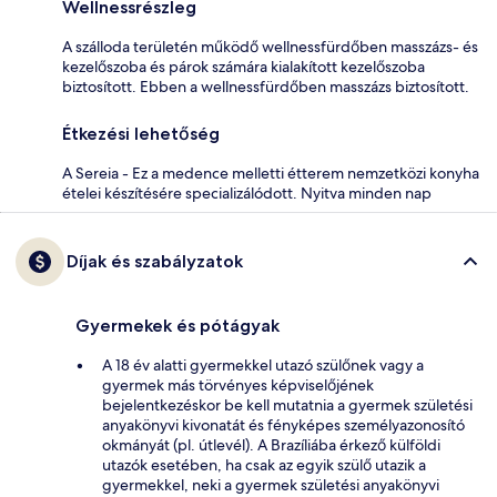
Wellnessrészleg
A szálloda területén működő wellnessfürdőben masszázs- és
kezelőszoba és párok számára kialakított kezelőszoba
biztosított. Ebben a wellnessfürdőben masszázs biztosított.
Étkezési lehetőség
A Sereia - Ez a medence melletti étterem nemzetközi konyha
ételei készítésére specializálódott. Nyitva minden nap
Díjak és szabályzatok
Gyermekek és pótágyak
A 18 év alatti gyermekkel utazó szülőnek vagy a
gyermek más törvényes képviselőjének
bejelentkezéskor be kell mutatnia a gyermek születési
anyakönyvi kivonatát és fényképes személyazonosító
okmányát (pl. útlevél). A Brazíliába érkező külföldi
utazók esetében, ha csak az egyik szülő utazik a
gyermekkel, neki a gyermek születési anyakönyvi