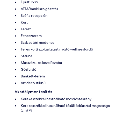
Épült: 1972
ATM/banki szolgáltatás
Széf a recepción
Kert
Terasz
Fitneszterem
Szabadtéri medence
Teljes körű szolgáltatást nyújtó wellnessfürdő
Szauna
Masszázs- és kezelőszoba
Gőzfürdő
Bankett-terem
Art deco stílusú
Akadálymentesítés
Kerekesszékkel használható mosdószekrény
Kerekesszékkel használható fésülködőasztal magassága
(cm) 79