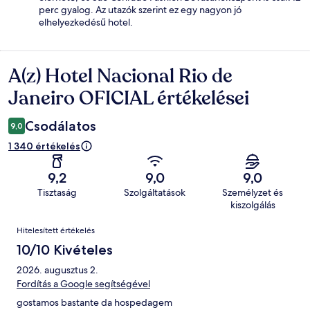
perc gyalog. Az utazók szerint ez egy nagyon jó
elhelyezkedésű hotel.
A(z) Hotel Nacional Rio de
Értékelések
Janeiro OFICIAL értékelései
Csodálatos
9,0
1 340 értékelés
9,2
9,0
9,0
Tisztaság
Szolgáltatások
Személyzet és
kiszolgálás
Értékelések
Hitelesített értékelés
10/10 Kivételes
2026. augusztus 2.
Fordítás a Google segítségével
gostamos bastante da hospedagem