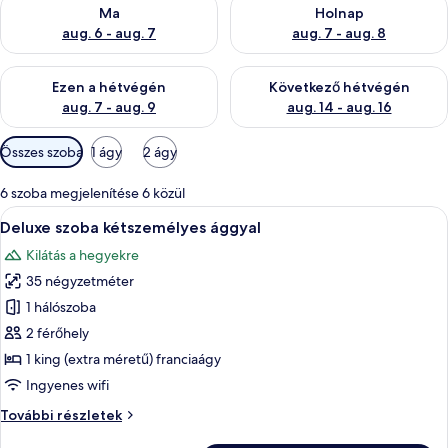
A ma esti rendelkezésre állás ellenőrzése: aug. 6 - aug. 7
A holnapi rendelkezésre állás e
Ma
Holnap
aug. 6 - aug. 7
aug. 7 - aug. 8
A mostani hétvégi rendelkezésre állás ellenőrzése: aug. 7 - aug
A következő hétvégi rendelkezé
Ezen a hétvégén
Következő hétvégén
aug. 7 - aug. 9
aug. 14 - aug. 16
Szobákhoz
Összes szoba
1 ágy
2 ágy
rendelkezésre
álló
6 szoba megjelenítése 6 közül
szűrők
A
Deluxe szoba kétszemélyes ággyal | Mi
14
Deluxe szoba kétszemélyes ággyal
következő
Kilátás a hegyekre
szoba
35 négyzetméter
összes
képének
1 hálószoba
megtekintése:
2 férőhely
Deluxe
1 king (extra méretű) franciaágy
szoba
Ingyenes wifi
kétszemélyes
Deluxe
További részletek
ággyal
szoba