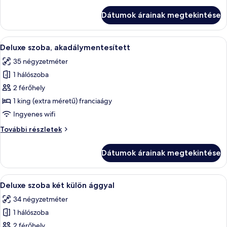
kilátással
Dátumok árainak megtekintése
a
tengerre
további
A
Egy szállodai szoba, amelyben egy nagy 
7
részletei
Deluxe szoba, akadálymentesített
következő
35 négyzetméter
szoba
1 hálószoba
összes
képének
2 férőhely
megtekintése:
1 king (extra méretű) franciaágy
Deluxe
Ingyenes wifi
szoba,
Deluxe
További részletek
akadálymentesített
szoba,
akadálymentesített
Dátumok árainak megtekintése
további
részletei
A
Egy szállodai szoba két ággyal, fafejt
20
Deluxe szoba két külön ággyal
következő
34 négyzetméter
szoba
1 hálószoba
összes
képének
2 férőhely