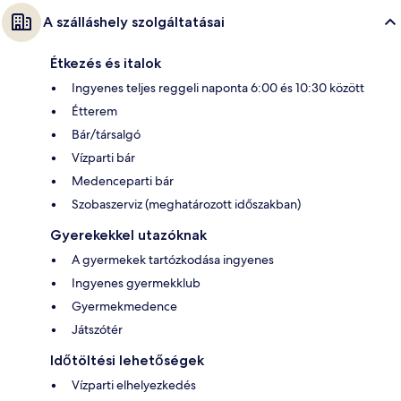
A szálláshely szolgáltatásai
Étkezés és italok
Ingyenes teljes reggeli naponta 6:00 és 10:30 között
Étterem
Bár/társalgó
Vízparti bár
Medenceparti bár
Szobaszerviz (meghatározott időszakban)
Gyerekekkel utazóknak
A gyermekek tartózkodása ingyenes
Ingyenes gyermekklub
Gyermekmedence
Játszótér
Időtöltési lehetőségek
Vízparti elhelyezkedés