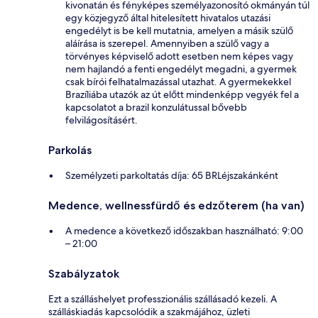
kivonatán és fényképes személyazonosító okmányán túl
egy közjegyző által hitelesített hivatalos utazási
engedélyt is be kell mutatnia, amelyen a másik szülő
aláírása is szerepel. Amennyiben a szülő vagy a
törvényes képviselő adott esetben nem képes vagy
nem hajlandó a fenti engedélyt megadni, a gyermek
csak bírói felhatalmazással utazhat. A gyermekekkel
Brazíliába utazók az út előtt mindenképp vegyék fel a
kapcsolatot a brazil konzulátussal bővebb
felvilágosításért.
Parkolás
Személyzeti parkoltatás díja: 65 BRLéjszakánként
Medence, wellnessfürdő és edzőterem (ha van)
A medence a következő időszakban használható: 9:00
– 21:00
Szabályzatok
Ezt a szálláshelyet professzionális szállásadó kezeli. A
szálláskiadás kapcsolódik a szakmájához, üzleti