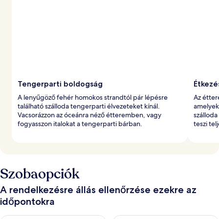
Tengerparti boldogság
Étkezé
A lenyűgöző fehér homokos strandtól pár lépésre
Az étter
található szálloda tengerparti élvezeteket kínál.
amelyekb
Vacsorázzon az óceánra néző étteremben, vagy
szálloda
fogyasszon italokat a tengerparti bárban.
teszi tel
Szobaopciók
A rendelkezésre állás ellenőrzése ezekre az
időpontokra