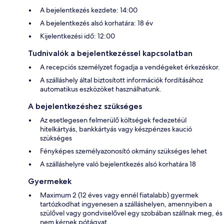
A bejelentkezés kezdete: 14:00
A bejelentkezés alsó korhatára: 18 év
Kijelentkezési idő: 12:00
Tudnivalók a bejelentkezéssel kapcsolatban
A recepciós személyzet fogadja a vendégeket érkezéskor.
A szálláshely által biztosított információk fordításához
automatikus eszközöket használhatunk.
A bejelentkezéshez szükséges
Az esetlegesen felmerülő költségek fedezetéül
hitelkártyás, bankkártyás vagy készpénzes kaució
szükséges
Fényképes személyazonosító okmány szükséges lehet
A szálláshelyre való bejelentkezés alsó korhatára 18
Gyermekek
Maximum 2 (12 éves vagy ennél fiatalabb) gyermek
tartózkodhat ingyenesen a szálláshelyen, amennyiben a
szülővel vagy gondviselővel egy szobában szállnak meg, és
nem kérnek pótágyat.