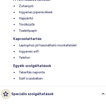
Zuhanyzó
Ingyenes piperecikkek
Hajszárító
Törölközők
Toalettpapír
Kapcsolattartás
Laptophoz jól használható munkafelület
Ingyenes wifi
Telefon
Egyéb szolgáltatások
Takarítás naponta
Széf a szobában
Speciális szolgáltatások