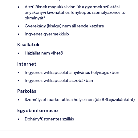
A szülőknek magukkal vinniük a gyermek születési
anyakönyvi kivonatát és fényképes személyazonosító
okmányát*
Gyerekágy (kiságy) nem áll rendelkezésre
Ingyenes gyermekklub
Kisállatok
Háziállat nem vihető
Internet
Ingyenes wifikapcsolat a nyilvános helyiségekben
Ingyenes wifikapcsolat a szobákban
Parkolás
Személyzeti parkoltatás a helyszínen (65 BRLéjszakánként)
Egyéb információ
Dohányfüstmentes szállás