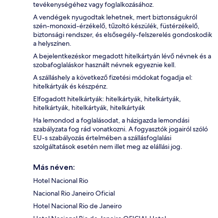
tevékenységéhez vagy foglalkozásához.
A vendégek nyugodtak lehetnek, mert biztonságukról
szén-monoxid-érzékelő, tűzoltó készülék, füstérzékelő,
biztonsági rendszer, és elsősegély-felszerelés gondoskodik
a helyszínen.
A bejelentkezéskor megadott hitelkártyán lévő névnek és a
szobafoglaláskor használt névnek egyeznie kell.
A szálláshely a következő fizetési módokat fogadja el:
hitelkártyák és készpénz.
Elfogadott hitelkártyák: hitelkártyák, hitelkártyák,
hitelkártyák, hitelkártyák, hitelkártyák
Ha lemondod a foglalásodat, a házigazda lemondási
szabályzata fog rád vonatkozni. A fogyasztók jogairól szóló
EU-s szabályozás értelmében a szállásfoglalási
szolgáltatások esetén nem illet meg az elállási jog.
Más néven:
Hotel Nacional Rio
Nacional Rio Janeiro Oficial
Hotel Nacional Rio de Janeiro