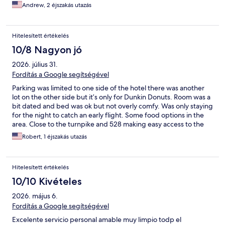
Andrew, 2 éjszakás utazás
Hitelesített értékelés
10/8 Nagyon jó
2026. július 31.
Fordítás a Google segítségével
Parking was limited to one side of the hotel there was another
lot on the other side but it’s only for Dunkin Donuts. Room was a
bit dated and bed was ok but not overly comfy. Was only staying
for the night to catch an early flight. Some food options in the
area. Close to the turnpike and 528 making easy access to the
airport. Couple minutes from Universal and about 20 via i4 or
Robert, 1 éjszakás utazás
the 417 to Disney
Hitelesített értékelés
10/10 Kivételes
2026. május 6.
Fordítás a Google segítségével
Excelente servicio personal amable muy limpio todp el