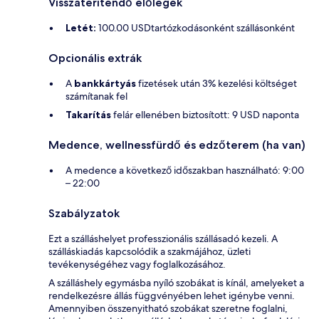
Visszatérítendő előlegek
Letét:
100.00 USDtartózkodásonként szállásonként
Opcionális extrák
A
bankkártyás
fizetések után 3% kezelési költséget
számítanak fel
Takarítás
felár ellenében biztosított: 9 USD naponta
Medence, wellnessfürdő és edzőterem (ha van)
A medence a következő időszakban használható: 9:00
– 22:00
Szabályzatok
Ezt a szálláshelyet professzionális szállásadó kezeli. A
szálláskiadás kapcsolódik a szakmájához, üzleti
tevékenységéhez vagy foglalkozásához.
A szálláshely egymásba nyíló szobákat is kínál, amelyeket a
rendelkezésre állás függvényében lehet igénybe venni.
Amennyiben összenyitható szobákat szeretne foglalni,