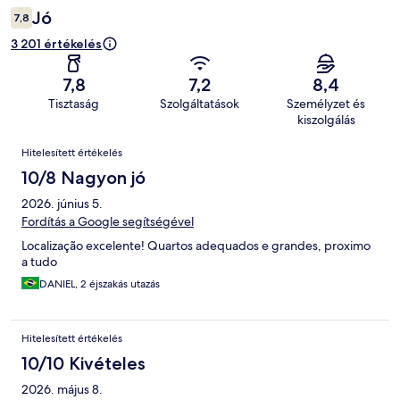
Jó
7,8
3 201 értékelés
7,8
7,2
8,4
Tisztaság
Szolgáltatások
Személyzet és
kiszolgálás
Értékelések
Hitelesített értékelés
10/8 Nagyon jó
2026. június 5.
Fordítás a Google segítségével
Localização excelente! Quartos adequados e grandes, proximo
a tudo
DANIEL, 2 éjszakás utazás
Hitelesített értékelés
10/10 Kivételes
2026. május 8.