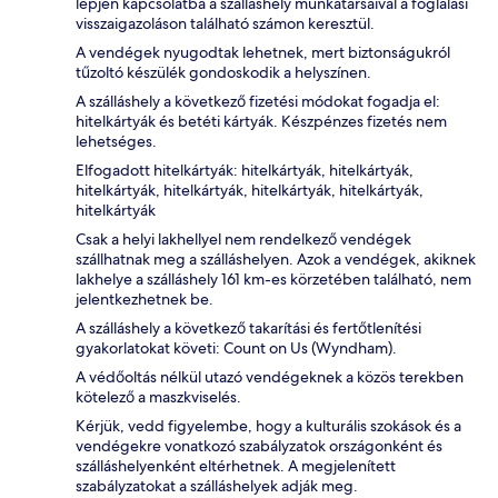
lépjen kapcsolatba a szálláshely munkatársaival a foglalási
visszaigazoláson található számon keresztül.
A vendégek nyugodtak lehetnek, mert biztonságukról
tűzoltó készülék gondoskodik a helyszínen.
A szálláshely a következő fizetési módokat fogadja el:
hitelkártyák és betéti kártyák. Készpénzes fizetés nem
lehetséges.
Elfogadott hitelkártyák: hitelkártyák, hitelkártyák,
hitelkártyák, hitelkártyák, hitelkártyák, hitelkártyák,
hitelkártyák
Csak a helyi lakhellyel nem rendelkező vendégek
szállhatnak meg a szálláshelyen. Azok a vendégek, akiknek
lakhelye a szálláshely 161 km-es körzetében található, nem
jelentkezhetnek be.
A szálláshely a következő takarítási és fertőtlenítési
gyakorlatokat követi: Count on Us (Wyndham).
A védőoltás nélkül utazó vendégeknek a közös terekben
kötelező a maszkviselés.
Kérjük, vedd figyelembe, hogy a kulturális szokások és a
vendégekre vonatkozó szabályzatok országonként és
szálláshelyenként eltérhetnek. A megjelenített
szabályzatokat a szálláshelyek adják meg.