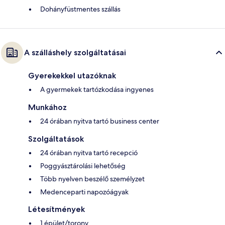
Dohányfüstmentes szállás
A szálláshely szolgáltatásai
Gyerekekkel utazóknak
A gyermekek tartózkodása ingyenes
Munkához
24 órában nyitva tartó business center
Szolgáltatások
24 órában nyitva tartó recepció
Poggyásztárolási lehetőség
Több nyelven beszélő személyzet
Medenceparti napozóágyak
Létesítmények
1 épület/torony