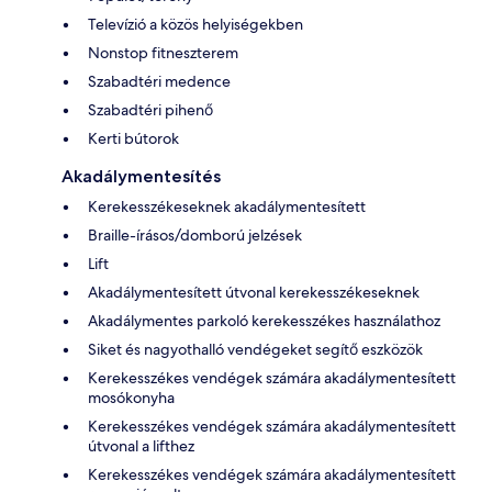
Televízió a közös helyiségekben
Nonstop fitneszterem
Szabadtéri medence
Szabadtéri pihenő
Kerti bútorok
Akadálymentesítés
Kerekesszékeseknek akadálymentesített
Braille-írásos/domború jelzések
Lift
Akadálymentesített útvonal kerekesszékeseknek
Akadálymentes parkoló kerekesszékes használathoz
Siket és nagyothalló vendégeket segítő eszközök
Kerekesszékes vendégek számára akadálymentesített
mosókonyha
Kerekesszékes vendégek számára akadálymentesített
útvonal a lifthez
Kerekesszékes vendégek számára akadálymentesített