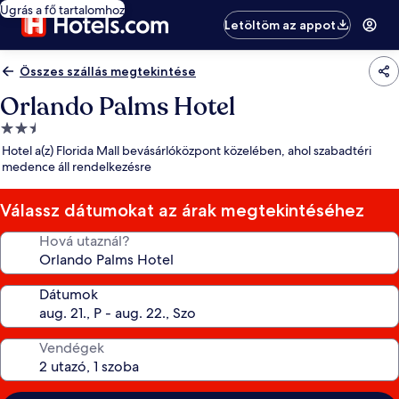
Ugrás a fő tartalomhoz
Letöltöm az appot
Összes szállás megtekintése
Orlando Palms Hotel
2.5
csillagos
Hotel a(z) Florida Mall bevásárlóközpont közelében, ahol szabadtéri
szálláshely
medence áll rendelkezésre
Válassz dátumokat az árak megtekintéséhez
Hová utaznál?
Dátumok
Vendégek