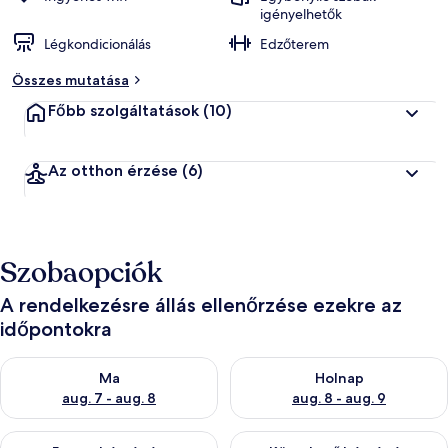
igényelhetők
Légkondicionálás
Edzőterem
Összes mutatása
Főbb szolgáltatások
(10)
Az otthon érzése
(6)
Szobaopciók
A rendelkezésre állás ellenőrzése ezekre az
időpontokra
A ma esti rendelkezésre állás ellenőrzése: aug. 7 - aug. 8
A holnapi rendelkezésre állás e
Ma
Holnap
aug. 7 - aug. 8
aug. 8 - aug. 9
A mostani hétvégi rendelkezésre állás ellenőrzése: aug. 7 - aug
A következő hétvégi rendelkezé