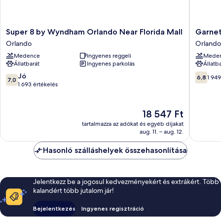
Super
Garnet
Super 8 by Wyndham Orlando Near Florida Mall
Garnet
8
Inn
Orlando
Orlando
by
&
Medence
Ingyenes reggeli
Mede
Wyndham
Suites,
Állatbarát
Ingyenes parkolás
Állatb
Orlando
Orlando
Near
Orlando
7.0
6.8
Jó
6,8
1 949
7,0
Florida
ennyiből:
ennyiből
1 693 értékelés
Mall
10,
10,
Orlando
Jó,
1 949
1 693
értékelé
Az
18 547 Ft
értékelés
ár
tartalmazza az adókat és egyéb díjakat
18 547 Ft
aug. 11. – aug. 12.
Hasonló szálláshelyek összehasonlítása
Jelentkezz be a jogosul kedvezményekért és extrákért. Több
kalandért több jutalom jár!
Bejelentkezés
Ingyenes regisztráció