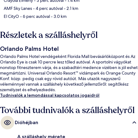
Crayola Élmény
- 3 perc autóval
- 1.4 km
AMF Sky Lanes
- 4 perc autóval
- 2.1 km
El CityO
- 6 perc autóval
- 3.0 km
Részletek a szálláshelyről
Orlando Palms Hotel
Orlando Palms Hotel vendégeként Florida Mall bevásárlóközpont és Az
Orlando Eye is csak 10 percre lesz tőled autóval. A sportolni vágyókat
nonstop fitneszterem várja, és a szabadtéri medence vizében is jól eshet
megmártózni. Universal Orlando Resort™ vidámpark és Orange County
Konf. közp. pedig csak egy rövid autóút. Más utazók nagyszerű
véleménnyel vannak a szálláshely következő jellemzőiről: segítőkész
személyzet és elhelyezkedés.
Tudnivalók a lemondással kapcsolatos jogaidról
További tudnivalók a szálláshelyről
Dióhéjban
A szálláshely mérete