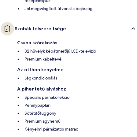
recepcióspult
Jól megvilágított útvonal a bejáratig
Szobák felszereltsége
Csupa szórakozás
32 hüvelyk képátmérőjű LCD-televízió
Prémium kábeltévé
Az otthon kényelme
Légkondicionálás
A pihentető alváshoz
Speciális párnakollekció
Pehelypaplan
Sötétítőfüggöny
Prémium ágynemű
Kényelmi párnázatos matrac