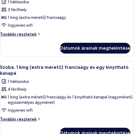
1 hálószoba
szoba
3 férőhely
összes
képének
1 king (extra méretű) franciaágy
megtekintése:
Ingyenes wifi
Standard
Standard
További részletek
egyágyas
egyágyas
szoba
szoba
Dátumok árainak megtekintése
további
részletei
A
Egy szállodai szoba, amelyben egy ágy,
9
Szoba, 1 king (extra méretű) franciaágy és egy kinyitható
következő
kanapé
szoba
1 hálószoba
összes
4 férőhely
képének
1 king (extra méretű) franciaágy és 1 kinyitható kanapé (nagyméretű
megtekintése:
egyszemélyes ágyméret)
Szoba,
Ingyenes wifi
1
king
Szoba,
További részletek
1
(extra
king
méretű)
Dátumok árainak megtekintése