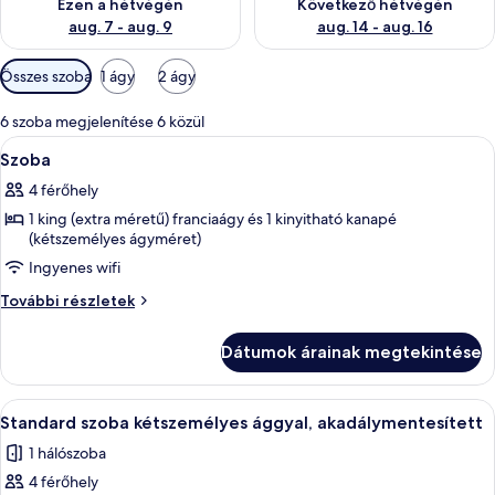
Ezen a hétvégén
Következő hétvégén
aug. 7 - aug. 9
aug. 14 - aug. 16
Szobákhoz
Összes szoba
1 ágy
2 ágy
rendelkezésre
álló
6 szoba megjelenítése 6 közül
szűrők
A
Egy szállodai szoba, amelyben egy nagy 
7
Szoba
következő
4 férőhely
szoba
1 king (extra méretű) franciaágy és 1 kinyitható kanapé
összes
(kétszemélyes ágyméret)
képének
Ingyenes wifi
megtekintése:
Szoba
Szoba
További részletek
további
részletei
Dátumok árainak megtekintése
A
Egy szállodai szoba két ággyal, egy éjj
9
Standard szoba kétszemélyes ággyal, akadálymentesített
következő
1 hálószoba
szoba
4 férőhely
összes