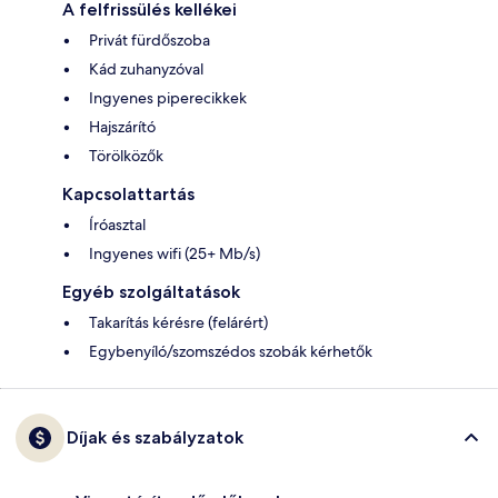
A felfrissülés kellékei
Privát fürdőszoba
Kád zuhanyzóval
Ingyenes piperecikkek
Hajszárító
Törölközők
Kapcsolattartás
Íróasztal
Ingyenes wifi (25+ Mb/s)
Egyéb szolgáltatások
Takarítás kérésre (felárért)
Egybenyíló/szomszédos szobák kérhetők
Díjak és szabályzatok