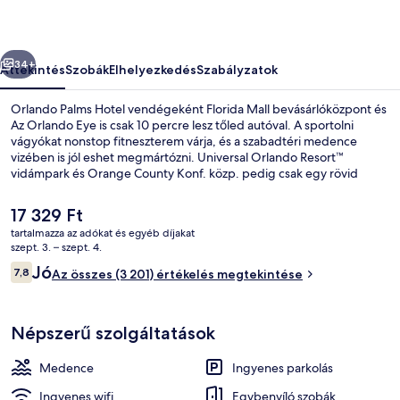
őző
Következő
34+
Áttekintés
Szobák
Elhelyezkedés
Szabályzatok
Orlando Palms Hotel vendégeként Florida Mall bevásárlóközpont és
Az Orlando Eye is csak 10 percre lesz tőled autóval. A sportolni
vágyókat nonstop fitneszterem várja, és a szabadtéri medence
vizében is jól eshet megmártózni. Universal Orlando Resort™
vidámpark és Orange County Konf. közp. pedig csak egy rövid
autóút. Más utazók nagyszerű véleménnyel vannak a szálláshely
következő jellemzőiről: segítőkész személyzet és elhelyezkedés.
A
17 329 Ft
jelenlegi
tartalmazza az adókat és egyéb díjakat
ár
szept. 3. – szept. 4.
Lobby
17 329 Ft
Értékelések
Jó
7,8
Az összes (3 201) értékelés megtekintése
7,8 ennyiből: 10
Népszerű szolgáltatások
Medence
Ingyenes parkolás
Ingyenes wifi
Egybenyíló szobák