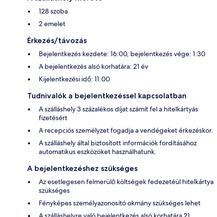
128 szoba
2 emelet
Érkezés/távozás
Bejelentkezés kezdete: 16:00, bejelentkezés vége: 1:30
A bejelentkezés alsó korhatára: 21 év
Kijelentkezési idő: 11:00
Tudnivalók a bejelentkezéssel kapcsolatban
A szálláshely 3 százalékos díjat számít fel a hitelkártyás
fizetésért
A recepciós személyzet fogadja a vendégeket érkezéskor.
A szálláshely által biztosított információk fordításához
automatikus eszközöket használhatunk.
A bejelentkezéshez szükséges
Az esetlegesen felmerülő költségek fedezetéül hitelkártya
szükséges
Fényképes személyazonosító okmány szükséges lehet
A szálláshelyre való bejelentkezés alsó korhatára 21