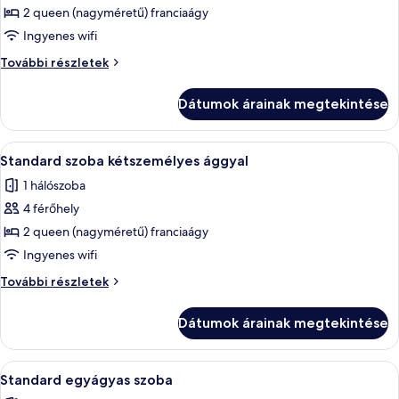
képének
2 queen (nagyméretű) franciaágy
megtekintése:
Ingyenes wifi
Standard
Standard
További részletek
szoba
szoba
kétszemélyes
kétszemélyes
Dátumok árainak megtekintése
ággyal,
ággyal,
akadálymentesített
akadálymentesített
további
A
Egy szállodai szoba két ággyal, egy éjj
9
részletei
Standard szoba kétszemélyes ággyal
következő
1 hálószoba
szoba
4 férőhely
összes
képének
2 queen (nagyméretű) franciaágy
megtekintése:
Ingyenes wifi
Standard
Standard
További részletek
szoba
szoba
kétszemélyes
kétszemélyes
Dátumok árainak megtekintése
ággyal
ággyal
további
részletei
A
Egy szállodai szoba, amelyben találhat
10
Standard egyágyas szoba
következő