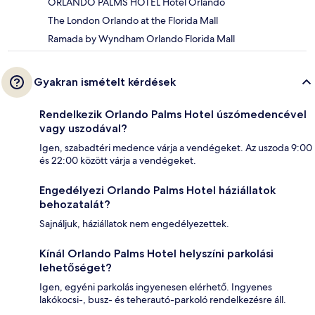
ORLANDO PALMS HOTEL Hotel Orlando
The London Orlando at the Florida Mall
Ramada by Wyndham Orlando Florida Mall
Gyakran ismételt kérdések
Rendelkezik Orlando Palms Hotel úszómedencével
vagy uszodával?
Igen, szabadtéri medence várja a vendégeket. Az uszoda 9:00
és 22:00 között várja a vendégeket.
Engedélyezi Orlando Palms Hotel háziállatok
behozatalát?
Sajnáljuk, háziállatok nem engedélyezettek.
Kínál Orlando Palms Hotel helyszíni parkolási
lehetőséget?
Igen, egyéni parkolás ingyenesen elérhető. Ingyenes
lakókocsi-, busz- és teherautó-parkoló rendelkezésre áll.