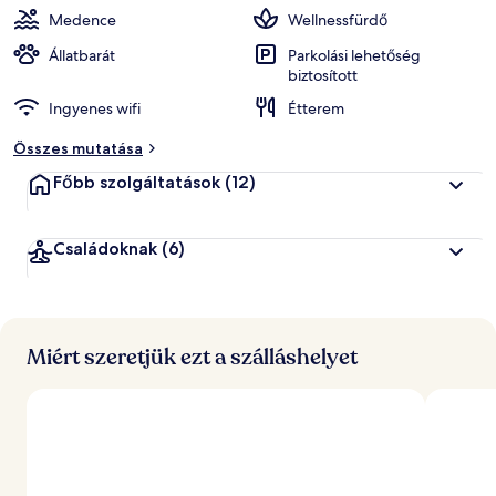
z
Medence
Wellnessfürdő
ó
k
Állatbarát
Parkolási lehetőség
biztosított
á
Ingyenes wifi
Étterem
l
t
Összes mutatása
a
l
Főbb szolgáltatások
(12)
l
e
Családoknak
(6)
g
j
o
b
b
Miért szeretjük ezt a szálláshelyet
r
a
é
r
t
é
k