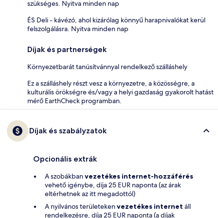
szükséges. Nyitva minden nap
ÉS Deli - kávézó, ahol kizárólag könnyű harapnivalókat kerül
felszolgálásra. Nyitva minden nap
Díjak és partnerségek
Környezetbarát tanúsítvánnyal rendelkező szálláshely
Ez a szálláshely részt vesz a környezetre, a közösségre, a
kulturális örökségre és/vagy a helyi gazdaság gyakorolt hatást
mérő EarthCheck programban.
Díjak és szabályzatok
Opcionális extrák
A szobákban
vezetékes internet-hozzáférés
vehető igénybe, díja 25 EUR naponta (az árak
eltérhetnek az itt megadottól)
A nyilvános területeken
vezetékes internet
áll
rendelkezésre, díja 25 EUR naponta (a díjak