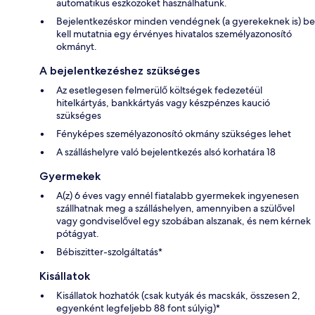
automatikus eszközöket használhatunk.
Bejelentkezéskor minden vendégnek (a gyerekeknek is) be
kell mutatnia egy érvényes hivatalos személyazonosító
okmányt.
A bejelentkezéshez szükséges
Az esetlegesen felmerülő költségek fedezetéül
hitelkártyás, bankkártyás vagy készpénzes kaució
szükséges
Fényképes személyazonosító okmány szükséges lehet
A szálláshelyre való bejelentkezés alsó korhatára 18
Gyermekek
A(z) 6 éves vagy ennél fiatalabb gyermekek ingyenesen
szállhatnak meg a szálláshelyen, amennyiben a szülővel
vagy gondviselővel egy szobában alszanak, és nem kérnek
pótágyat.
Bébiszitter-szolgáltatás*
Kisállatok
Kisállatok hozhatók (csak kutyák és macskák, összesen 2,
egyenként legfeljebb 88 font súlyig)*