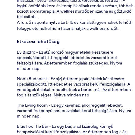
masszázs - svéd, arckezelés, testtekercselés és testradír. A
legkülönfélébb kezelési terápiák állnak rendelkezésre, többek
között aromaterápia. A wellnessfürdőben szauna és gőzfürdő
biztosított.
A fürdő naponta nyitva tart. 16 év kor alatti gyermekek felnőtt
felügyelete nélkül nem használhatják a wellnessfürdőt.
Étkezési lehetőség
ES Bisztro - Ez a(z) söröző magyar ételek készítésére
specializálódott. Itt reggelit, ebédet és vacsorát kerül
felszolgálásra. Az étteremben foglalás szükséges. Nyitva
minden nap
Nobu Budapest - Ez a(z) étterem japán ételek készítésére
specializálódott. Itt ebédet és vacsorát kerül felszolgálásra. A
vendégek italokat rendelhetnek a bárpultnál. Az étteremben
foglalás szükséges. Nyitva minden nap
The Living Room - Ez egy kávéház, ahol reggelit, ebédet,
vacsorát és könnyű harapnivalókat kerül felszolgálásra. Nyitva
minden nap
Blue Fox The Bar - Ez egy bár, ahol kizárólag könnyű
harapnivalókat kerül felszolgálásra. Az étteremben foglalás