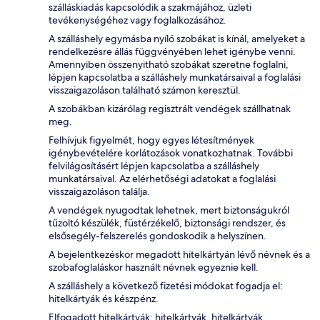
szálláskiadás kapcsolódik a szakmájához, üzleti
tevékenységéhez vagy foglalkozásához.
A szálláshely egymásba nyíló szobákat is kínál, amelyeket a
rendelkezésre állás függvényében lehet igénybe venni.
Amennyiben összenyitható szobákat szeretne foglalni,
lépjen kapcsolatba a szálláshely munkatársaival a foglalási
visszaigazoláson található számon keresztül.
A szobákban kizárólag regisztrált vendégek szállhatnak
meg.
Felhívjuk figyelmét, hogy egyes létesítmények
igénybevételére korlátozások vonatkozhatnak. További
felvilágosításért lépjen kapcsolatba a szálláshely
munkatársaival. Az elérhetőségi adatokat a foglalási
visszaigazoláson találja.
A vendégek nyugodtak lehetnek, mert biztonságukról
tűzoltó készülék, füstérzékelő, biztonsági rendszer, és
elsősegély-felszerelés gondoskodik a helyszínen.
A bejelentkezéskor megadott hitelkártyán lévő névnek és a
szobafoglaláskor használt névnek egyeznie kell.
A szálláshely a következő fizetési módokat fogadja el:
hitelkártyák és készpénz.
Elfogadott hitelkártyák: hitelkártyák, hitelkártyák,