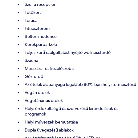
Széf a recepción
Tetőkert
Terasz
Fitneszterem
Beltéri medence
Kerékpárparkoló
Teljes körű szolgáltatást nyújtó wellnessfürdő
Szauna
Masszázs- és kezelőszoba
Gőzfürdő
Az ételek alapanyaga legalább 80%-ban helyi termesztésű
Vegán ételek
Vegetáriánus ételek
Helyi érdekeltségű és szervezésű kirándulások és
programok
Helyi művészek bemutatása
Dupla üvegezésű ablakok
A világítótestek legalább 80%-a LED-es