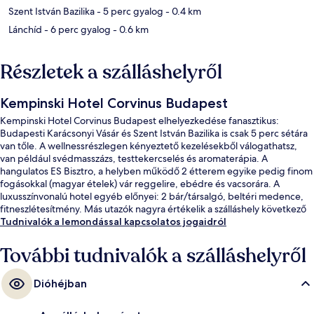
Szent István Bazilika
- 5 perc gyalog
- 0.4 km
Lánchíd
- 6 perc gyalog
- 0.6 km
Részletek a szálláshelyről
Kempinski Hotel Corvinus Budapest
Kempinski Hotel Corvinus Budapest elhelyezkedése fanasztikus:
Budapesti Karácsonyi Vásár és Szent István Bazilika is csak 5 perc sétára
van tőle. A wellnessrészlegen kényeztető kezelésekből válogathatsz,
van például svédmasszázs, testtekercselés és aromaterápia. A
hangulatos ES Bisztro, a helyben működő 2 étterem egyike pedig finom
fogásokkal (magyar ételek) vár reggelire, ebédre és vacsorára. A
luxusszínvonalú hotel egyéb előnyei: 2 bár/társalgó, beltéri medence,
fitneszlétesítmény. Más utazók nagyra értékelik a szálláshely következő
jellemzőit: segítőkész személyzet és a szálláshely általános állapota. A
Tudnivalók a lemondással kapcsolatos jogaidról
tömegközlekedés rövid sétával megközelíthető: Deák Ferenc tér
metrómegálló és Vörösmarty tér metrómegálló is a szálláshely
További tudnivalók a szálláshelyről
szomszédságában van.
Dióhéjban