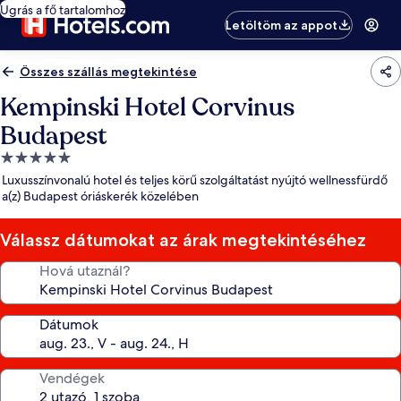
Ugrás a fő tartalomhoz
Letöltöm az appot
Összes szállás megtekintése
Kempinski Hotel Corvinus
Budapest
5.0
csillagos
Luxusszínvonalú hotel és teljes körű szolgáltatást nyújtó wellnessfürdő
szálláshely
a(z) Budapest óriáskerék közelében
Válassz dátumokat az árak megtekintéséhez
Hová utaznál?
Dátumok
Vendégek