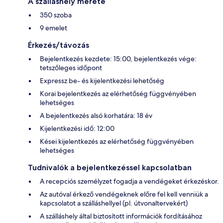
A szálláshely mérete
350 szoba
9 emelet
Érkezés/távozás
Bejelentkezés kezdete: 15:00, bejelentkezés vége:
tetszőleges időpont
Expressz be- és kijelentkezési lehetőség
Korai bejelentkezés az elérhetőség függvényében
lehetséges
A bejelentkezés alsó korhatára: 18 év
Kijelentkezési idő: 12:00
Kései kijelentkezés az elérhetőség függvényében
lehetséges
Tudnivalók a bejelentkezéssel kapcsolatban
A recepciós személyzet fogadja a vendégeket érkezéskor.
Az autóval érkező vendégeknek előre fel kell venniük a
kapcsolatot a szálláshellyel (pl. útvonaltervekért)
A szálláshely által biztosított információk fordításához