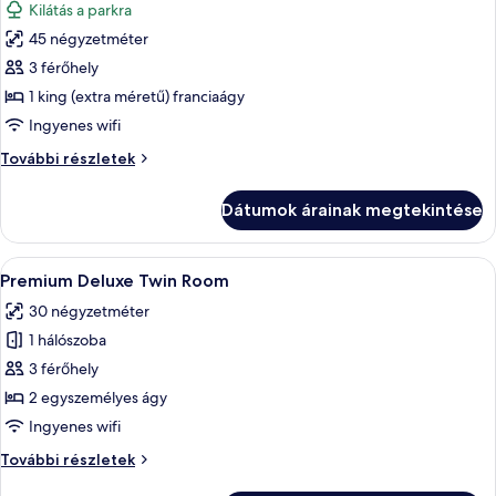
Kilátás a parkra
szoba
45 négyzetméter
összes
képének
3 férőhely
megtekintése:
1 king (extra méretű) franciaágy
Junior
Ingyenes wifi
lakosztály
Junior
További részletek
lakosztály
további
Dátumok árainak megtekintése
részletei
A
Egy szállodai szoba két ággyal, televízi
7
Premium Deluxe Twin Room
következő
30 négyzetméter
szoba
1 hálószoba
összes
képének
3 férőhely
megtekintése:
2 egyszemélyes ágy
Premium
Ingyenes wifi
Deluxe
Premium
További részletek
Twin
Deluxe