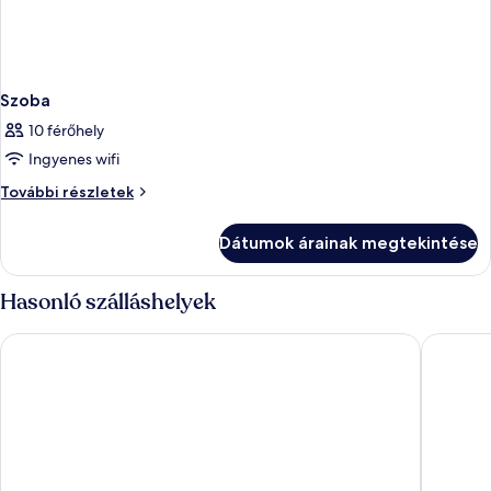
Szoba
10 férőhely
Ingyenes wifi
Szoba
További részletek
további
részletei
Dátumok árainak megtekintése
Hasonló szálláshelyek
Dorothea Hotel, Budapest, Autograph Collection
Budapest