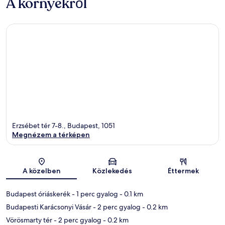
A környékről
Erzsébet tér 7-8., Budapest, 1051
Megnézem a térképen
Térkép
A közelben
Közlekedés
Éttermek
Budapest óriáskerék
- 1 perc gyalog
- 0.1 km
Budapesti Karácsonyi Vásár
- 2 perc gyalog
- 0.2 km
Vörösmarty tér
- 2 perc gyalog
- 0.2 km