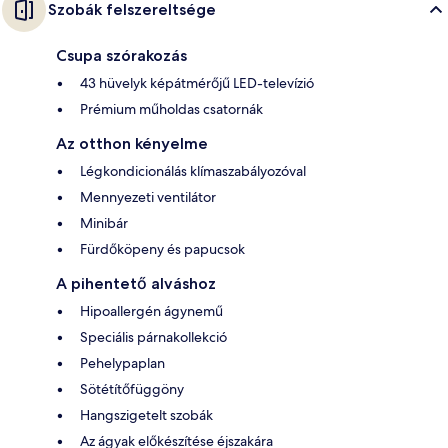
Szobák felszereltsége
Csupa szórakozás
43 hüvelyk képátmérőjű LED-televízió
Prémium műholdas csatornák
Az otthon kényelme
Légkondicionálás klímaszabályozóval
Mennyezeti ventilátor
Minibár
Fürdőköpeny és papucsok
A pihentető alváshoz
Hipoallergén ágynemű
Speciális párnakollekció
Pehelypaplan
Sötétítőfüggöny
Hangszigetelt szobák
Az ágyak előkészítése éjszakára