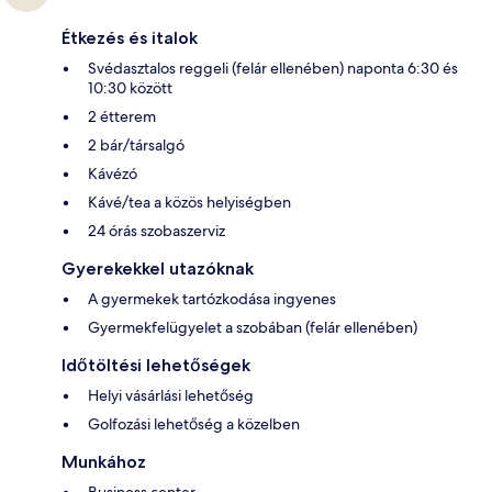
Étkezés és italok
Svédasztalos reggeli (felár ellenében) naponta 6:30 és
10:30 között
2 étterem
2 bár/társalgó
Kávézó
Kávé/tea a közös helyiségben
24 órás szobaszerviz
Gyerekekkel utazóknak
A gyermekek tartózkodása ingyenes
Gyermekfelügyelet a szobában (felár ellenében)
Időtöltési lehetőségek
Helyi vásárlási lehetőség
Golfozási lehetőség a közelben
Munkához
Business center