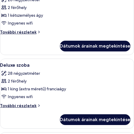
összes
képének
2 férőhely
megtekintése:
1 kétszemélyes ágy
Corvinus
Ingyenes wifi
Room
Corvinus
További részletek
Park
Room
View
Park
Dátumok árainak megtekintése
View
további
részletei
A
Egy szállodai szoba, amelyben egy nagy 
9
Deluxe szoba
következő
28 négyzetméter
szoba
2 férőhely
összes
képének
1 king (extra méretű) franciaágy
megtekintése:
Ingyenes wifi
Deluxe
Deluxe
További részletek
szoba
szoba
további
Dátumok árainak megtekintése
részletei