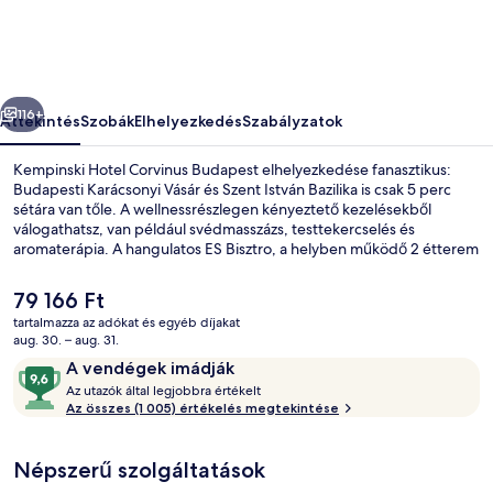
képgalériája
őző
Következő
116+
Áttekintés
Szobák
Elhelyezkedés
Szabályzatok
Kempinski Hotel Corvinus Budapest elhelyezkedése fanasztikus:
Budapesti Karácsonyi Vásár és Szent István Bazilika is csak 5 perc
sétára van tőle. A wellnessrészlegen kényeztető kezelésekből
válogathatsz, van például svédmasszázs, testtekercselés és
aromaterápia. A hangulatos ES Bisztro, a helyben működő 2 étterem
egyike pedig finom fogásokkal (magyar ételek) vár reggelire,
ebédre és vacsorára. A luxusszínvonalú hotel egyéb előnyei: 2
A
79 166 Ft
bár/társalgó, beltéri medence, fitneszlétesítmény. Más utazók
jelenlegi
tartalmazza az adókat és egyéb díjakat
nagyra értékelik a szálláshely következő jellemzőit: segítőkész
ár
aug. 30. – aug. 31.
személyzet és a szálláshely általános állapota. A tömegközlekedés
Prémium ágynemű, pehelypaplan, kény
79 166 Ft
Értékelések
9,6
rövid sétával megközelíthető: Deák Ferenc tér metrómegálló és
A vendégek imádják
Vörösmarty tér metrómegálló is a szálláshely szomszédságában van.
A
ennyiből:
Az utazók által legjobbra értékelt
z
Az összes (1 005) értékelés megtekintése
10,
A
u
vendégek
Népszerű szolgáltatások
t
imádják
a