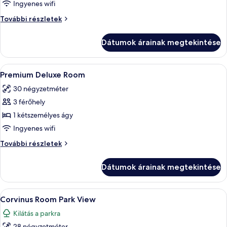
képének
Ingyenes wifi
megtekintése:
Szoba
További részletek
Szoba
további
részletei
Dátumok árainak megtekintése
A
Egy szállodai szoba, amelyben egy nagy
7
Premium Deluxe Room
következő
30 négyzetméter
szoba
3 férőhely
összes
képének
1 kétszemélyes ágy
megtekintése:
Ingyenes wifi
Premium
Premium
További részletek
Deluxe
Deluxe
Room
Room
Dátumok árainak megtekintése
további
részletei
A
Egy szállodai szoba, amelyben egy nagy á
8
Corvinus Room Park View
következő
Kilátás a parkra
szoba
28 négyzetméter