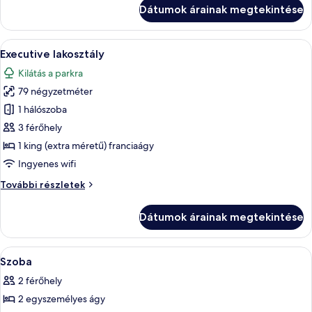
Room
Twin
Dátumok árainak megtekintése
Room
további
részletei
A
Egy szállodai szoba, amelyben egy nagy 
14
Executive lakosztály
következő
Kilátás a parkra
szoba
79 négyzetméter
összes
képének
1 hálószoba
megtekintése:
3 férőhely
Executive
1 king (extra méretű) franciaágy
lakosztály
Ingyenes wifi
Executive
További részletek
lakosztály
további
Dátumok árainak megtekintése
részletei
A
Egy szállodai szoba, amelyben két ágy,
5
Szoba
következő
2 férőhely
szoba
2 egyszemélyes ágy
összes