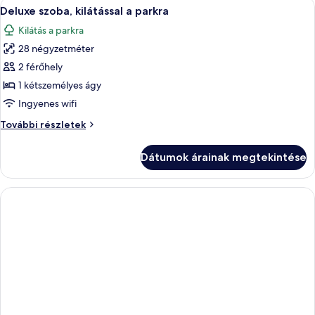
A
Egy szállodai szoba, amelyben egy nagy
8
Deluxe szoba, kilátással a parkra
következő
Kilátás a parkra
szoba
28 négyzetméter
összes
képének
2 férőhely
megtekintése:
1 kétszemélyes ágy
Deluxe
Ingyenes wifi
szoba,
Deluxe
További részletek
kilátással
szoba,
a
kilátással
Dátumok árainak megtekintése
a
parkra
parkra
további
részletei