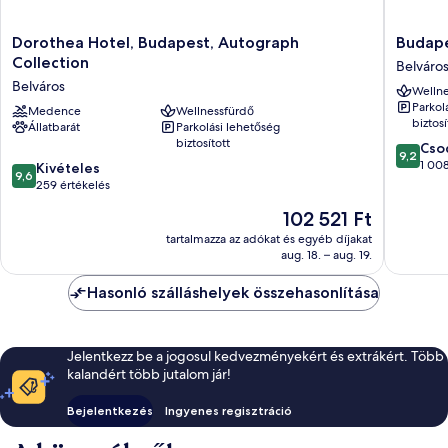
Dorothea
Budape
Dorothea Hotel, Budapest, Autograph
Budape
Hotel,
Marriott
Collection
Belváro
Budapest,
Hotel
Belváros
Wellne
Autograph
Belváros
Parkol
Collection
Medence
Wellnessfürdő
biztosí
Állatbarát
Parkolási lehetőség
Belváros
biztosított
9.2
Cso
9,2
ennyiből
1 008
9.6
Kivételes
9,6
10,
ennyiből:
259 értékelés
Csodálat
10,
Az
102 521 Ft
1 008
Kivételes,
ár
értékelé
259
tartalmazza az adókat és egyéb díjakat
102 521 Ft
aug. 18. – aug. 19.
értékelés
Hasonló szálláshelyek összehasonlítása
Jelentkezz be a jogosul kedvezményekért és extrákért. Több
kalandért több jutalom jár!
Bejelentkezés
Ingyenes regisztráció