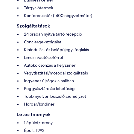
Tárgyalótermek
Konferenciatér (1400 négyzetméter)
Szolgáltatások
24 órában nyitva tartó recepció
Concierge-szolgálat
Kirándulás- és belépőjegy-foglalás
Limuzin/autó sofőrrel
Autókölcsönzés a helyszínen
Vegytisztítási/mosodai szolgáltatás
Ingyenes újságok a hallban
Poggyásztárolási lehetőség
Több nyelven beszélő személyzet
Hordár/londiner
Létesítmények
1 épület/torony
Épült: 1992