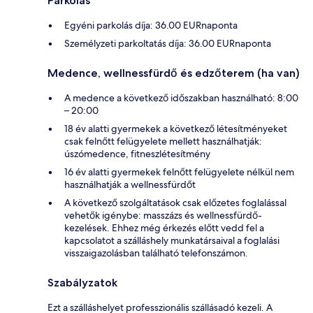
Parkolás
Egyéni parkolás díja: 36.00 EURnaponta
Személyzeti parkoltatás díja: 36.00 EURnaponta
Medence, wellnessfürdő és edzőterem (ha van)
A medence a következő időszakban használható: 8:00
– 20:00
18 év alatti gyermekek a következő létesítményeket
csak felnőtt felügyelete mellett használhatják:
úszómedence, fitneszlétesítmény
16 év alatti gyermekek felnőtt felügyelete nélkül nem
használhatják a wellnessfürdőt
A következő szolgáltatások csak előzetes foglalással
vehetők igénybe: masszázs és wellnessfürdő-
kezelések. Ehhez még érkezés előtt vedd fel a
kapcsolatot a szálláshely munkatársaival a foglalási
visszaigazolásban található telefonszámon.
Szabályzatok
Ezt a szálláshelyet professzionális szállásadó kezeli. A