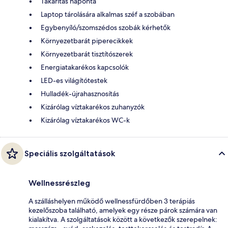
Takarítás naponta
Laptop tárolására alkalmas széf a szobában
Egybenyíló/szomszédos szobák kérhetők
Környezetbarát piperecikkek
Környezetbarát tisztítószerek
Energiatakarékos kapcsolók
LED-es világítótestek
Hulladék-újrahasznosítás
Kizárólag víztakarékos zuhanyzók
Kizárólag víztakarékos WC-k
Speciális szolgáltatások
Wellnessrészleg
A szálláshelyen működő wellnessfürdőben 3 terápiás
kezelőszoba található, amelyek egy része párok számára van
kialakítva. A szolgáltatások között a következők szerepelnek: