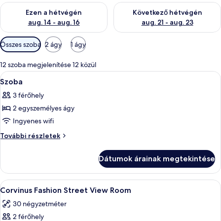
A mostani hétvégi rendelkezésre állás ellenőrzése: aug. 14 - au
A következő hétvégi rendelkezé
Ezen a hétvégén
Következő hétvégén
aug. 14 - aug. 16
aug. 21 - aug. 23
Szobákhoz
Összes szoba
2 ágy
1 ágy
rendelkezésre
álló
12 szoba megjelenítése 12 közül
szűrők
A
Egy kétágyas szoba, éjjélesztőlámpával 
7
Szoba
következő
3 férőhely
szoba
2 egyszemélyes ágy
összes
képének
Ingyenes wifi
megtekintése:
Szoba
További részletek
Szoba
további
részletei
Dátumok árainak megtekintése
A
Egy szállodai szoba, amelyben egy nagy
10
Corvinus Fashion Street View Room
következő
30 négyzetméter
szoba
2 férőhely
összes