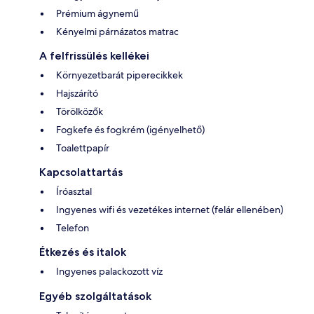
Prémium ágynemű
Kényelmi párnázatos matrac
A felfrissülés kellékei
Környezetbarát piperecikkek
Hajszárító
Törölközők
Fogkefe és fogkrém (igényelhető)
Toalettpapír
Kapcsolattartás
Íróasztal
Ingyenes wifi és vezetékes internet (felár ellenében)
Telefon
Étkezés és italok
Ingyenes palackozott víz
Egyéb szolgáltatások