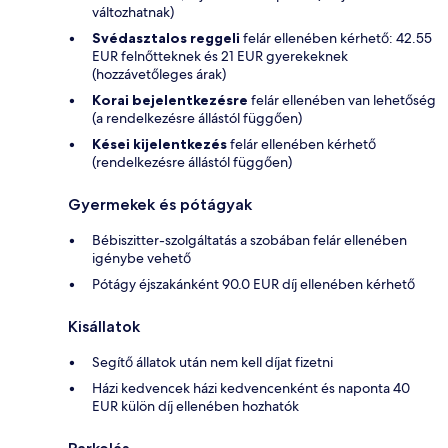
változhatnak)
Svédasztalos reggeli
felár ellenében kérhető: 42.55
EUR felnőtteknek és 21 EUR gyerekeknek
(hozzávetőleges árak)
Korai bejelentkezésre
felár ellenében van lehetőség
(a rendelkezésre állástól függően)
Kései kijelentkezés
felár ellenében kérhető
(rendelkezésre állástól függően)
Gyermekek és pótágyak
Bébiszitter-szolgáltatás a szobában felár ellenében
igénybe vehető
Pótágy éjszakánként 90.0 EUR díj ellenében kérhető
Kisállatok
Segítő állatok után nem kell díjat fizetni
Házi kedvencek házi kedvencenként és naponta 40
EUR külön díj ellenében hozhatók