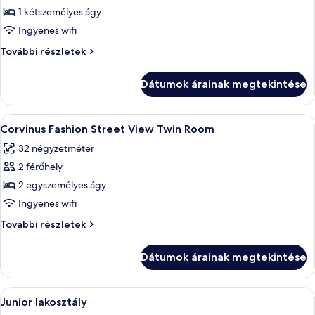
képének
1 kétszemélyes ágy
megtekintése:
Ingyenes wifi
Corvinus
Corvinus
További részletek
Fashion
Fashion
Street
Street
Dátumok árainak megtekintése
View
View
Room
Room
további
A
Egy szállodai szoba, amelyben nagy tele
5
részletei
Corvinus Fashion Street View Twin Room
következő
32 négyzetméter
szoba
2 férőhely
összes
képének
2 egyszemélyes ágy
megtekintése:
Ingyenes wifi
Corvinus
Corvinus
További részletek
Fashion
Fashion
Street
Street
Dátumok árainak megtekintése
View
View
Twin
Twin
Room
A
Egy szállodai szoba, amelyben egy nagy
Room
8
további
Junior lakosztály
következő
részletei