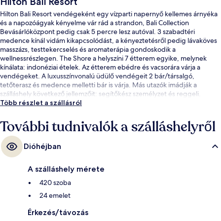
Hilton Bali Resort
Hilton Bali Resort vendégeként egy vízparti napernyő kellemes árnyéka
és a napozóágyak kényelme vár rád a strandon, Bali Collection
Bevásárlóközpont pedig csak 5 percre lesz autóval. 3 szabadtéri
medence kínál vidám kikapcsolódást, a kényeztetésről pedig lávaköves
masszázs, testtekercselés és aromaterápia gondoskodik a
wellnessrészlegen. The Shore a helyszíni 7 étterem egyike, melynek
kínálata: indonéziai ételek. Az étterem ebédre és vacsorára várja a
vendégeket. A luxusszínvonalú üdülő vendégeit 2 bár/társalgó,
tetőterasz és medence melletti bár is várja. Más utazók imádják a
szálláshely következő jellemzőit: segítőkész személyzet és reggeli.
Több részlet a szállásról
További tudnivalók a szálláshelyről
Dióhéjban
A szálláshely mérete
420 szoba
24 emelet
Érkezés/távozás