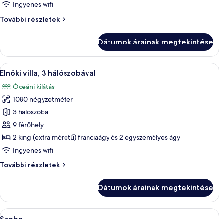
2
Ingyenes wifi
hálószobával
Villa,
További részletek
2
hálószobával
Dátumok árainak megtekintése
további
részletei
A
Egy szállodai szoba, amelyben egy nagy
11
Elnöki villa, 3 hálószobával
következő
Óceáni kilátás
szoba
1080 négyzetméter
összes
képének
3 hálószoba
megtekintése:
9 férőhely
Elnöki
2 king (extra méretű) franciaágy és 2 egyszemélyes ágy
villa,
Ingyenes wifi
3
Elnöki
További részletek
hálószobával
villa,
3
Dátumok árainak megtekintése
hálószobával
további
részletei
A
Minibár, széf a szobában, sötétítőfüg
8
Szoba