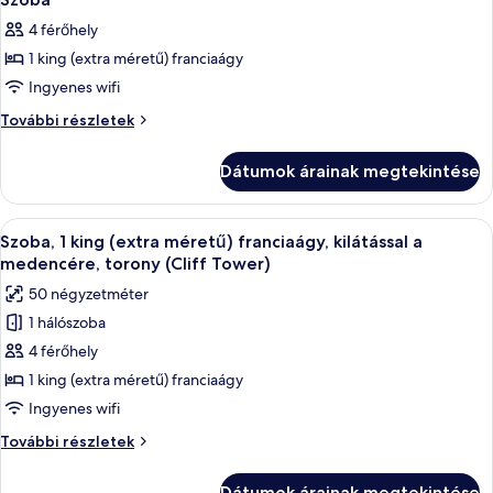
következő
4 férőhely
szoba
1 king (extra méretű) franciaágy
összes
képének
Ingyenes wifi
megtekintése:
Szoba
További részletek
Szoba
további
részletei
Dátumok árainak megtekintése
A
Egy szállodai szoba, amelyben egy nagy 
10
Szoba, 1 king (extra méretű) franciaágy, kilátással a
következő
medencére, torony (Cliff Tower)
szoba
50 négyzetméter
összes
1 hálószoba
képének
4 férőhely
megtekintése:
Szoba,
1 king (extra méretű) franciaágy
1
Ingyenes wifi
king
Szoba,
További részletek
(extra
1
méretű)
king
Dátumok árainak megtekintése