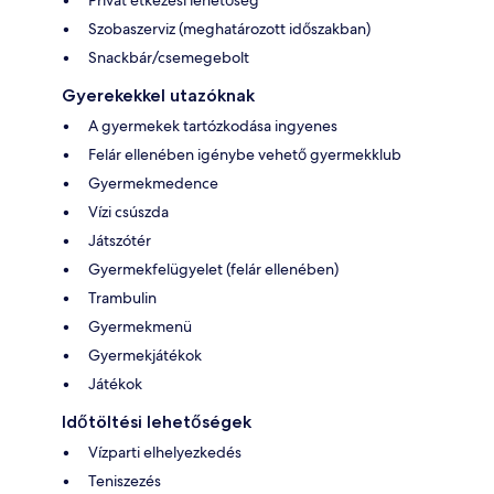
Szobaszerviz (meghatározott időszakban)
Snackbár/csemegebolt
Gyerekekkel utazóknak
A gyermekek tartózkodása ingyenes
Felár ellenében igénybe vehető gyermekklub
Gyermekmedence
Vízi csúszda
Játszótér
Gyermekfelügyelet (felár ellenében)
Trambulin
Gyermekmenü
Gyermekjátékok
Játékok
Időtöltési lehetőségek
Vízparti elhelyezkedés
Teniszezés