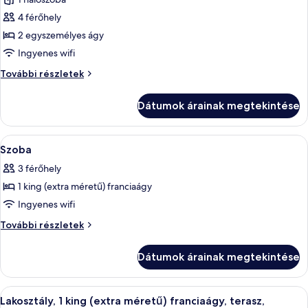
megtekintése:
Szoba,
4 férőhely
2
2 egyszemélyes ágy
egyszemélyes
Ingyenes wifi
ágy,
Szoba,
További részletek
kilátással
2
az
egyszemélyes
Dátumok árainak megtekintése
ágy,
óceánra,
kilátással
torony
az
A
Minibár, széf a szobában, sötétítőfüg
(Cliff
10
óceánra,
Szoba
következő
Tower)
torony
3 férőhely
(Cliff
szoba
Tower)
1 king (extra méretű) franciaágy
összes
további
képének
Ingyenes wifi
részletei
megtekintése:
Szoba
További részletek
Szoba
további
részletei
Dátumok árainak megtekintése
A
Egy erkély, melyen fonott bútorok, egy
6
Lakosztály, 1 king (extra méretű) franciaágy, terasz,