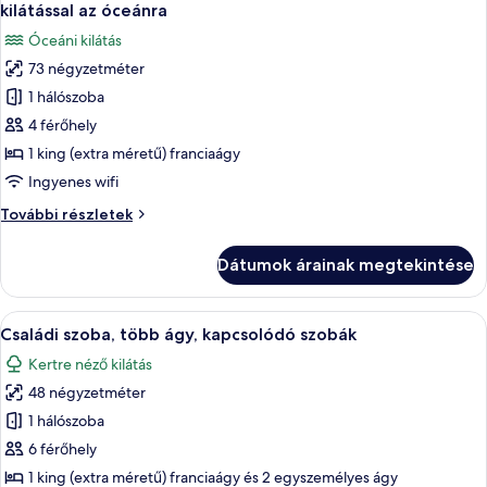
következő
kilátással az óceánra
szoba
Óceáni kilátás
összes
73 négyzetméter
képének
1 hálószoba
megtekintése:
Lakosztály,
4 férőhely
1
1 king (extra méretű) franciaágy
king
Ingyenes wifi
(extra
Lakosztály,
További részletek
méretű)
1
franciaágy,
king
Dátumok árainak megtekintése
(extra
terasz,
méretű)
kilátással
franciaágy,
A
Egy szállodai szoba, amelyben egy nagy 
az
14
terasz,
Családi szoba, több ágy, kapcsolódó szobák
következő
óceánra
kilátással
Kertre néző kilátás
az
szoba
óceánra
48 négyzetméter
összes
további
képének
1 hálószoba
részletei
megtekintése:
6 férőhely
Családi
1 king (extra méretű) franciaágy és 2 egyszemélyes ágy