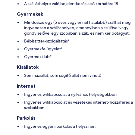
A szálláshelyre való bejelentkezés alsó korhatára 18
Gyermekek
Mindössze egy (5 éves vagy ennél fiatalabb) szállhat meg
ingyenesen a szálláshelyen, amennyiben a szülővel vagy
gondviselővel egy szobában alszik, és nem kér pótágyat.
Bébiszitter-szolgáltatás*
Gyermekfelügyelet*
Gyermekklub*
Kisállatok
Sem háziállat, sem segítő állat nem vihető
Internet
Ingyenes wifikapcsolat a nyilvános helyiségekben
Ingyenes wifikapcsolat és vezetékes internet-hozzáférés a
szobákban
Parkolás
Ingyenes egyéni parkolás a helyszínen