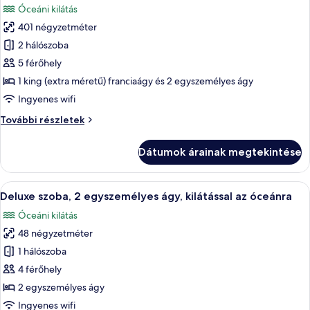
Óceáni kilátás
szoba
401 négyzetméter
összes
képének
2 hálószoba
megtekintése:
5 férőhely
Elnöki
1 king (extra méretű) franciaágy és 2 egyszemélyes ágy
lakosztály,
Ingyenes wifi
2
Elnöki
További részletek
hálószobával,
lakosztály,
kilátással
2
Dátumok árainak megtekintése
az
hálószobával,
kilátással
óceánra
az
A
Egy tágas szobával rendelkező szálloda
9
óceánra
Deluxe szoba, 2 egyszemélyes ágy, kilátással az óceánra
következő
további
Óceáni kilátás
részletei
szoba
48 négyzetméter
összes
képének
1 hálószoba
megtekintése:
4 férőhely
Deluxe
2 egyszemélyes ágy
szoba,
Ingyenes wifi