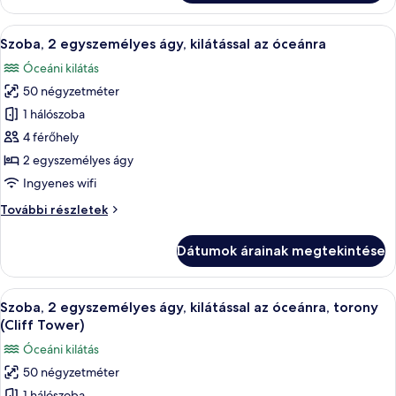
kilátással
medencére,
a
A
Egy szállodai szoba két ággyal, televízió
torony
7
medencére,
Szoba, 2 egyszemélyes ágy, kilátással az óceánra
következő
torony
(Cliff
Óceáni kilátás
(Cliff
szoba
Tower)
Tower)
50 négyzetméter
összes
további
képének
1 hálószoba
részletei
megtekintése:
4 férőhely
Szoba,
2 egyszemélyes ágy
2
Ingyenes wifi
egyszemélyes
Szoba,
További részletek
ágy,
2
kilátással
egyszemélyes
Dátumok árainak megtekintése
az
ágy,
kilátással
óceánra
az
A
Külön fürdőkád, illetve zuhanyzó, ingy
11
óceánra
Szoba, 2 egyszemélyes ágy, kilátással az óceánra, torony
következő
további
(Cliff Tower)
részletei
szoba
Óceáni kilátás
összes
50 négyzetméter
képének
1 hálószoba