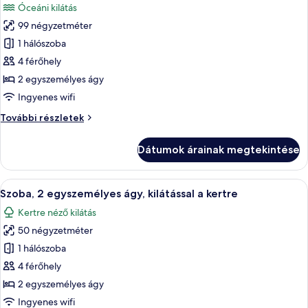
Óceáni kilátás
szoba
99 négyzetméter
összes
képének
1 hálószoba
megtekintése:
4 férőhely
Suite,
2 egyszemélyes ágy
1
Ingyenes wifi
Bedroom,
Suite,
További részletek
Twin,
1
Ocean
Bedroom,
Dátumok árainak megtekintése
View
Twin,
Ocean
View
A
Egy szállodai szoba, amelyben egy nagy
8
további
Szoba, 2 egyszemélyes ágy, kilátással a kertre
következő
részletei
Kertre néző kilátás
szoba
50 négyzetméter
összes
képének
1 hálószoba
megtekintése:
4 férőhely
Szoba,
2 egyszemélyes ágy
2
Ingyenes wifi