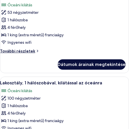
következő
óceánra
kilátással
Óceáni kilátás
az
szoba
óceánra
53 négyzetméter
összes
további
képének
1 hálószoba
részletei
megtekintése:
4 férőhely
Executive
1 king (extra méretű) franciaágy
szoba,
Ingyenes wifi
1
Executive
További részletek
king
szoba,
(extra
1
Dátumok árainak megtekintése
méretű)
king
(extra
franciaágy
méretű)
A
Egy erkély, melyen fonott bútorok, egy 
11
franciaágy
Lakosztály, 1 hálószobával, kilátással az óceánra
következő
további
Óceáni kilátás
részletei
szoba
100 négyzetméter
összes
képének
1 hálószoba
megtekintése:
4 férőhely
Lakosztály,
1 king (extra méretű) franciaágy
1
Ingyenes wifi