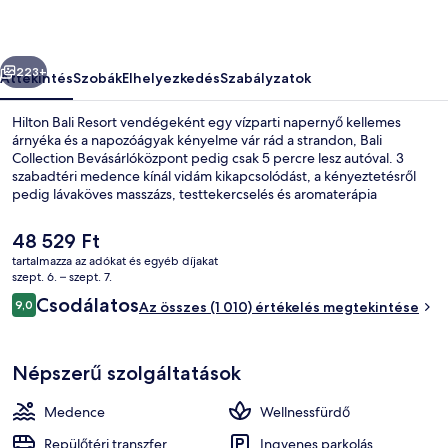
őző
Következő
223+
Áttekintés
Szobák
Elhelyezkedés
Szabályzatok
Hilton Bali Resort vendégeként egy vízparti napernyő kellemes
árnyéka és a napozóágyak kényelme vár rád a strandon, Bali
Collection Bevásárlóközpont pedig csak 5 percre lesz autóval. 3
szabadtéri medence kínál vidám kikapcsolódást, a kényeztetésről
pedig lávaköves masszázs, testtekercselés és aromaterápia
gondoskodik a wellnessrészlegen. The Shore a helyszíni 7 étterem
egyike, melynek kínálata: indonéziai ételek. Az étterem ebédre és
A
48 529 Ft
vacsorára várja a vendégeket. A luxusszínvonalú üdülő vendégeit 2
jelenlegi
tartalmazza az adókat és egyéb díjakat
bár/társalgó, tetőterasz és medence melletti bár is várja. Más utazók
ár
szept. 6. – szept. 7.
imádják a szálláshely következő jellemzőit: segítőkész személyzet és
2 bár/társalgó, medencében elhelyezet
48 529 Ft
Értékelések
reggeli.
Csodálatos
9,0
Az összes (1 010) értékelés megtekintése
9,0 ennyiből: 10
Népszerű szolgáltatások
Medence
Wellnessfürdő
Repülőtéri transzfer
Ingyenes parkolás