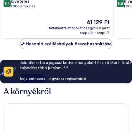
9.4
8.8
Kivételes
Kivá
9,4
8,8
ennyiből:
ennyiből
1 006 értékelés
1 000
10,
10,
Kivételes,
Kiváló,
Az
61 129 Ft
1 006
1 000
ár
értékelés
értékelé
tartalmazza az adókat és egyéb díjakat
61 129 Ft
szept. 6. – szept. 7.
Hasonló szálláshelyek összehasonlítása
Jelentkezz be a jogosul kedvezményekért és extrákért. Több
kalandért több jutalom jár!
Bejelentkezés
Ingyenes regisztráció
A környékről