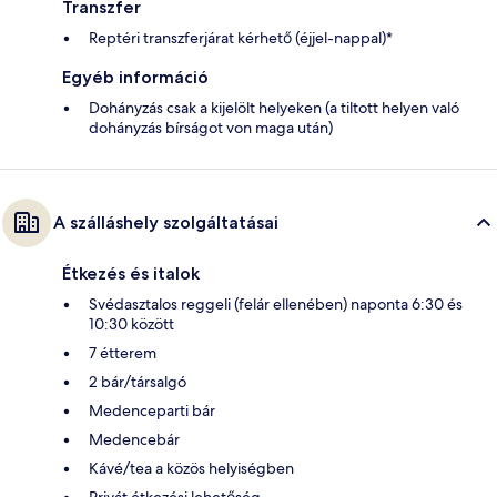
Transzfer
Reptéri transzferjárat kérhető (éjjel-nappal)*
Egyéb információ
Dohányzás csak a kijelölt helyeken (a tiltott helyen való
dohányzás bírságot von maga után)
A szálláshely szolgáltatásai
Étkezés és italok
Svédasztalos reggeli (felár ellenében) naponta 6:30 és
10:30 között
7 étterem
2 bár/társalgó
Medenceparti bár
Medencebár
Kávé/tea a közös helyiségben
Privát étkezési lehetőség