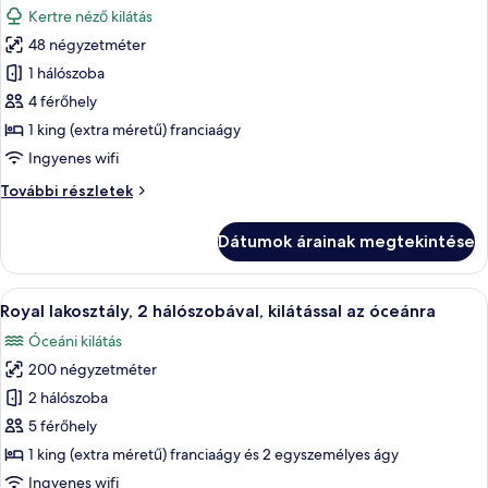
kertre
a
Kertre néző kilátás
kertre
szoba
további
48 négyzetméter
összes
részletei
képének
1 hálószoba
megtekintése:
4 férőhely
Családi
1 king (extra méretű) franciaágy
szoba,
Ingyenes wifi
1
Családi
További részletek
king
szoba,
(extra
1
Dátumok árainak megtekintése
méretű)
king
(extra
franciaágy
méretű)
A
Royal lakosztály, 2 hálószobával, kilát
10
franciaágy
Royal lakosztály, 2 hálószobával, kilátással az óceánra
következő
további
Óceáni kilátás
részletei
szoba
200 négyzetméter
összes
képének
2 hálószoba
megtekintése:
5 férőhely
Royal
1 king (extra méretű) franciaágy és 2 egyszemélyes ágy
lakosztály,
Ingyenes wifi