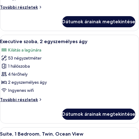
2
Deluxe
További részletek
egyszemélyes
szoba,
ágy,
2
Dátumok árainak megtekintése
kilátással
egyszemélyes
ágy,
az
kilátással
A
Egy szállodai szoba két ággyal, televízió
óceánra
11
az
Executive szoba, 2 egyszemélyes ágy
következő
óceánra
Kilátás a lagúnára
további
szoba
részletei
53 négyzetméter
összes
képének
1 hálószoba
megtekintése:
4 férőhely
Executive
2 egyszemélyes ágy
szoba,
Ingyenes wifi
2
Executive
További részletek
egyszemélyes
szoba,
ágy
2
Dátumok árainak megtekintése
egyszemélyes
ágy
további
A
Egy modern szállodai szoba, amelyben 
11
részletei
Suite, 1 Bedroom, Twin, Ocean View
következő