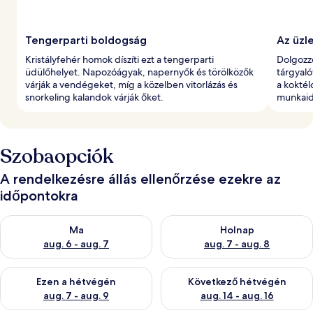
Tengerparti boldogság
Az üzle
Kristályfehér homok díszíti ezt a tengerparti
Dolgozzo
üdülőhelyet. Napozóágyak, napernyők és törölközők
tárgyaló
várják a vendégeket, míg a közelben vitorlázás és
a koktél
snorkeling kalandok várják őket.
munkaid
Szobaopciók
A rendelkezésre állás ellenőrzése ezekre az
időpontokra
A ma esti rendelkezésre állás ellenőrzése: aug. 6 - aug. 7
A holnapi rendelkezésre állás e
Ma
Holnap
aug. 6 - aug. 7
aug. 7 - aug. 8
A mostani hétvégi rendelkezésre állás ellenőrzése: aug. 7 - aug
A következő hétvégi rendelkezé
Ezen a hétvégén
Következő hétvégén
aug. 7 - aug. 9
aug. 14 - aug. 16