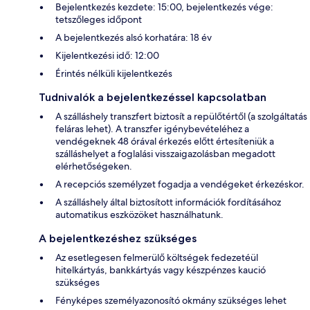
Bejelentkezés kezdete: 15:00, bejelentkezés vége:
tetszőleges időpont
A bejelentkezés alsó korhatára: 18 év
Kijelentkezési idő: 12:00
Érintés nélküli kijelentkezés
Tudnivalók a bejelentkezéssel kapcsolatban
A szálláshely transzfert biztosít a repülőtértől (a szolgáltatás
feláras lehet). A transzfer igénybevételéhez a
vendégeknek 48 órával érkezés előtt értesíteniük a
szálláshelyet a foglalási visszaigazolásban megadott
elérhetőségeken.
A recepciós személyzet fogadja a vendégeket érkezéskor.
A szálláshely által biztosított információk fordításához
automatikus eszközöket használhatunk.
A bejelentkezéshez szükséges
Az esetlegesen felmerülő költségek fedezetéül
hitelkártyás, bankkártyás vagy készpénzes kaució
szükséges
Fényképes személyazonosító okmány szükséges lehet