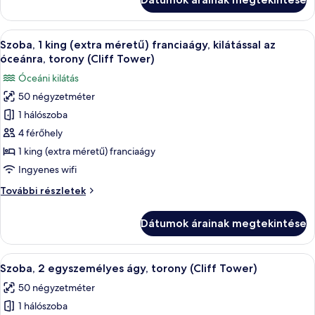
(extra
franciaágy,
méretű)
kilátással
franciaágy,
A
Egy szállodai szoba, amelyben egy nagy
a
9
kilátással
Szoba, 1 king (extra méretű) franciaágy, kilátással az
következő
a
medencére,
óceánra, torony (Cliff Tower)
medencére,
szoba
torony
Óceáni kilátás
torony
összes
(Cliff
(Cliff
50 négyzetméter
képének
Tower)
Tower)
1 hálószoba
megtekintése:
további
részletei
Szoba,
4 férőhely
1
1 king (extra méretű) franciaágy
king
Ingyenes wifi
(extra
Szoba,
További részletek
méretű)
1
franciaágy,
king
Dátumok árainak megtekintése
(extra
kilátással
méretű)
az
franciaágy,
A
Külön fürdőkád, illetve zuhanyzó, ingy
óceánra,
8
kilátással
Szoba, 2 egyszemélyes ágy, torony (Cliff Tower)
következő
torony
az
50 négyzetméter
óceánra,
szoba
(Cliff
torony
1 hálószoba
összes
Tower)