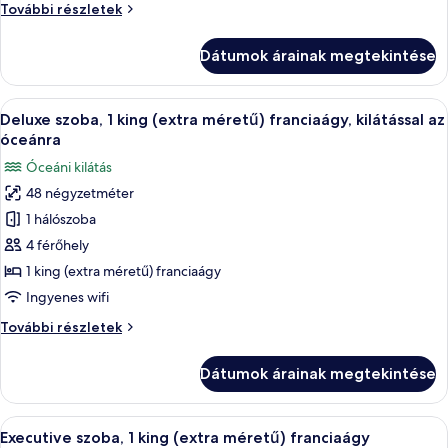
Szoba
További részletek
további
részletei
Dátumok árainak megtekintése
A
Egy szállodai szoba, amelyben egy nagy 
9
Deluxe szoba, 1 king (extra méretű) franciaágy, kilátással az
következő
óceánra
szoba
Óceáni kilátás
összes
48 négyzetméter
képének
1 hálószoba
megtekintése:
Deluxe
4 férőhely
szoba,
1 king (extra méretű) franciaágy
1
Ingyenes wifi
king
Deluxe
További részletek
(extra
szoba,
méretű)
1
Dátumok árainak megtekintése
king
franciaágy,
(extra
kilátással
méretű)
A
Egy szállodai szoba, amelyben egy nagy 
az
10
franciaágy,
Executive szoba, 1 king (extra méretű) franciaágy