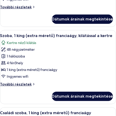
hálószobával,
Lakosztály,
További részletek
kilátással
1
az
hálószobával,
Dátumok árainak megtekintése
óceánra
kilátással
az
óceánra
A
Egy szállodai szoba, amelyben egy nagy 
11
további
Szoba, 1 king (extra méretű) franciaágy, kilátással a kertre
következő
részletei
Kertre néző kilátás
szoba
48 négyzetméter
összes
képének
1 hálószoba
megtekintése:
4 férőhely
Szoba,
1 king (extra méretű) franciaágy
1
Ingyenes wifi
king
Szoba,
További részletek
(extra
1
méretű)
king
Dátumok árainak megtekintése
franciaágy,
(extra
méretű)
kilátással
franciaágy,
A
Minibár, széf a szobában, sötétítőfüg
a
10
kilátással
Családi szoba, 1 king (extra méretű) franciaágy
következő