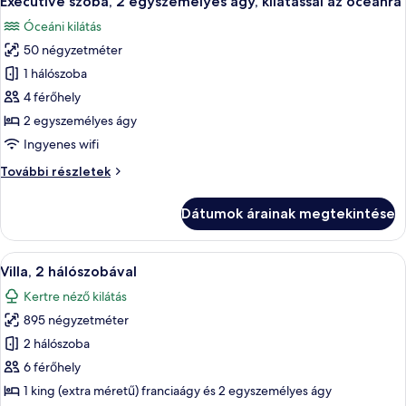
Executive szoba, 2 egyszemélyes ágy, kilátással az óceánra
következő
óceánra
kilátással
Óceáni kilátás
az
szoba
óceánra
50 négyzetméter
összes
további
képének
1 hálószoba
részletei
megtekintése:
4 férőhely
Executive
2 egyszemélyes ágy
szoba,
Ingyenes wifi
2
Executive
További részletek
egyszemélyes
szoba,
ágy,
2
Dátumok árainak megtekintése
kilátással
egyszemélyes
ágy,
az
kilátással
A
Egy medence melletti terület, napozóá
óceánra
10
az
Villa, 2 hálószobával
következő
óceánra
Kertre néző kilátás
további
szoba
részletei
895 négyzetméter
összes
képének
2 hálószoba
megtekintése:
6 férőhely
Villa,
1 king (extra méretű) franciaágy és 2 egyszemélyes ágy