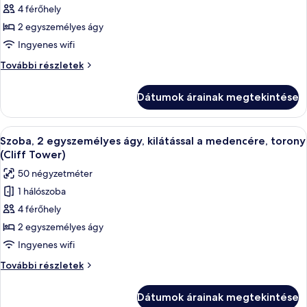
(Cliff
képének
4 férőhely
Tower)
megtekintése:
további
2 egyszemélyes ágy
részletei
Szoba,
Ingyenes wifi
2
Szoba,
További részletek
egyszemélyes
2
ágy,
egyszemélyes
Dátumok árainak megtekintése
ágy,
torony
torony
(Cliff
(Cliff
A
Egy erkély, melyen fonott bútorok, egy 
Tower)
10
Tower)
Szoba, 2 egyszemélyes ágy, kilátással a medencére, torony
következő
további
(Cliff Tower)
részletei
szoba
50 négyzetméter
összes
1 hálószoba
képének
4 férőhely
megtekintése:
Szoba,
2 egyszemélyes ágy
2
Ingyenes wifi
egyszemélyes
Szoba,
További részletek
ágy,
2
kilátással
egyszemélyes
Dátumok árainak megtekintése
ágy,
a