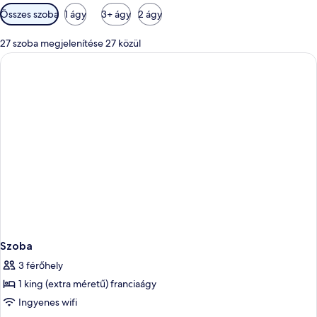
Szobákhoz
Összes szoba
1 ágy
3+ ágy
2 ágy
rendelkezésre
álló
27 szoba megjelenítése 27 közül
szűrők
Szoba
3 férőhely
1 king (extra méretű) franciaágy
Ingyenes wifi