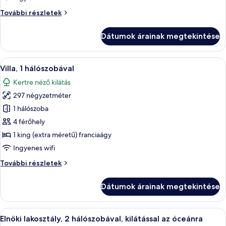
2
Royal
További részletek
hálószobával,
lakosztály,
kilátással
2
Dátumok árainak megtekintése
az
hálószobával,
kilátással
óceánra
az
A
Egy modern ház úszómedencével, kültéri
6
óceánra
Villa, 1 hálószobával
következő
további
Kertre néző kilátás
részletei
szoba
297 négyzetméter
összes
képének
1 hálószoba
megtekintése:
4 férőhely
Villa,
1 king (extra méretű) franciaágy
1
Ingyenes wifi
hálószobával
Villa,
További részletek
1
hálószobával
Dátumok árainak megtekintése
további
részletei
A
Elnöki lakosztály, 2 hálószobával, kilá
13
Elnöki lakosztály, 2 hálószobával, kilátással az óceánra
következő