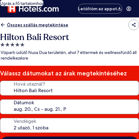
Ugrás a fő tartalomhoz
Letöltöm az appot
Összes szállás megtekintése
Hilton Bali Resort
5.0
csillagos
Vízparti üdülő Nusa Dua területén, ahol 7 éttermek és wellnessfürdő áll
szálláshely
rendelkezésre
Válassz dátumokat az árak megtekintéséhez
Hová utaznál?
Dátumok
Vendégek