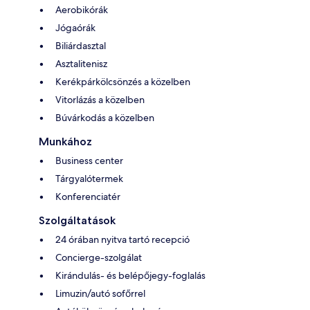
Aerobikórák
Jógaórák
Biliárdasztal
Asztalitenisz
Kerékpárkölcsönzés a közelben
Vitorlázás a közelben
Búvárkodás a közelben
Munkához
Business center
Tárgyalótermek
Konferenciatér
Szolgáltatások
24 órában nyitva tartó recepció
Concierge-szolgálat
Kirándulás- és belépőjegy-foglalás
Limuzin/autó sofőrrel