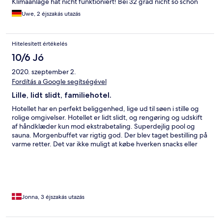
Klimaanlage hat nicht funktioniert! Bei 32 grad nicht so schön
Uwe, 2 éjszakás utazás
Hitelesített értékelés
10/6 Jó
2020. szeptember 2.
Fordítás a Google segítségével
Lille, lidt slidt, familiehotel.
Hotellet har en perfekt beliggenhed, lige ud til søen i stille og
rolige omgivelser. Hotellet er lidt slidt, og rengøring og udskift
af håndklæder kun mod ekstrabetaling. Superdejlig pool og
sauna. Morgenbuffet var rigtig god. Der blev taget bestilling på
varme retter. Det var ikke muligt at købe hverken snacks eller
drikke på hotellet. Aircondition virkede fint. Fint lille køleskab på
værelset. Parkering er gadeparkering, hvilket kan være et
problem i weekenden, hvor der var mange badende i søen. Der
var lidt udfordring ift noget af personalets sprogkundskaber.
Men vi havde et ubemærket ophold.
Jonna, 3 éjszakás utazás