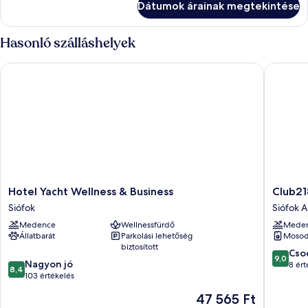
Dátumok árainak megtekintése
tetőre
néző
néző
szoba
szoba
Hasonló szálláshelyek
további
részletei
Hotel Yacht Wellness & Business
Club218 
Hotel
Club218
Hotel Yacht Wellness & Business
Club21
Yacht
Wellnes
Siófok
Siófok A
Wellness
Apartme
Medence
Wellnessfürdő
Mede
&
Siófok
Állatbarát
Parkolási lehetőség
Moso
Business
Aranypa
biztosított
Siófok
9.0
Cso
9,0
8.4
Nagyon jó
ennyiből
8 ért
8,4
ennyiből:
103 értékelés
10,
10,
Csodálat
Az
47 565 Ft
Nagyon
8