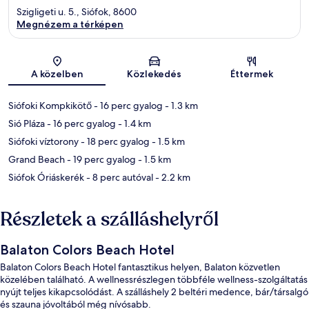
Szigligeti u. 5., Siófok, 8600
Megnézem a térképen
Térkép
A közelben
Közlekedés
Éttermek
Siófoki Kompkikötő
- 16 perc gyalog
- 1.3 km
Sió Pláza
- 16 perc gyalog
- 1.4 km
Siófoki víztorony
- 18 perc gyalog
- 1.5 km
Grand Beach
- 19 perc gyalog
- 1.5 km
Siófok Óriáskerék
- 8 perc autóval
- 2.2 km
Részletek a szálláshelyről
Balaton Colors Beach Hotel
Balaton Colors Beach Hotel fantasztikus helyen, Balaton közvetlen
közelében található. A wellnessrészlegen többféle wellness-szolgáltatás
nyújt teljes kikapcsolódást. A szálláshely 2 beltéri medence, bár/társalgó
és szauna jóvoltából még nívósabb.