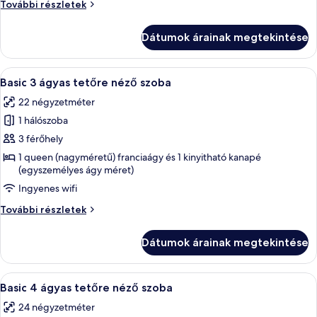
Standard
További részletek
ágyas
2
kertre
ágyas
Dátumok árainak megtekintése
kertre
néző
néző
szoba
szoba
A
Egy kétágyas szoba, amelyben van egy k
9
további
Basic 3 ágyas tetőre néző szoba
következő
részletei
22 négyzetméter
szoba
1 hálószoba
összes
képének
3 férőhely
megtekintése:
1 queen (nagyméretű) franciaágy és 1 kinyitható kanapé
(egyszemélyes ágy méret)
Basic
3
Ingyenes wifi
ágyas
Basic
További részletek
tetőre
3
ágyas
néző
Dátumok árainak megtekintése
tetőre
szoba
néző
szoba
A
Egy szállodai szoba, amelyben találhat
7
további
Basic 4 ágyas tetőre néző szoba
következő
részletei
24 négyzetméter
szoba