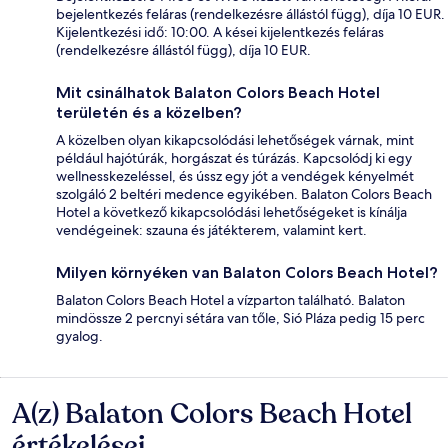
bejelentkezés feláras (rendelkezésre állástól függ), díja 10 EUR.
Kijelentkezési idő: 10:00. A kései kijelentkezés feláras
(rendelkezésre állástól függ), díja 10 EUR.
Mit csinálhatok Balaton Colors Beach Hotel
területén és a közelben?
A közelben olyan kikapcsolódási lehetőségek várnak, mint
például hajótúrák, horgászat és túrázás. Kapcsolódj ki egy
wellnesskezeléssel, és ússz egy jót a vendégek kényelmét
szolgáló 2 beltéri medence egyikében. Balaton Colors Beach
Hotel a következő kikapcsolódási lehetőségeket is kínálja
vendégeinek: szauna és játékterem, valamint kert.
Milyen környéken van Balaton Colors Beach Hotel?
Balaton Colors Beach Hotel a vízparton található. Balaton
mindössze 2 percnyi sétára van tőle, Sió Pláza pedig 15 perc
gyalog.
A(z) Balaton Colors Beach Hotel
Értékelések
értékelései