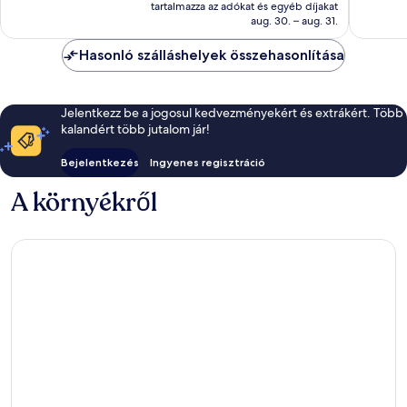
ár
jó,
tartalmazza az adókat és egyéb díjakat
értékelé
47 565 Ft
aug. 30. – aug. 31.
103
értékelés
Hasonló szálláshelyek összehasonlítása
Jelentkezz be a jogosul kedvezményekért és extrákért. Több
kalandért több jutalom jár!
Bejelentkezés
Ingyenes regisztráció
A környékről