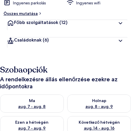
Ingyenes parkolás
Ingyenes wifi
Összes mutatása
Főbb szolgáltatások
(12)
Családoknak
(6)
Szobaopciók
A rendelkezésre állás ellenőrzése ezekre az
időpontokra
A ma esti rendelkezésre állás ellenőrzése: aug. 7 - aug. 8
A holnapi rendelkezésre állás e
Ma
Holnap
aug. 7 - aug. 8
aug. 8 - aug. 9
A mostani hétvégi rendelkezésre állás ellenőrzése: aug. 7 - aug
A következő hétvégi rendelkezé
Ezen a hétvégén
Következő hétvégén
aug. 7 - aug. 9
aug. 14 - aug. 16