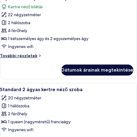
következő
részletei
Kertre néző kilátás
szoba
22 négyzetméter
összes
képének
2 hálószoba
megtekintése:
4 férőhely
Superior
1 kétszemélyes ágy és 2 egyszemélyes ágy
4
Ingyenes wifi
fős
Superior
További részletek
parkra
4
néző
fős
Dátumok árainak megtekintése
apartman
parkra
néző
apartman
A
Egy szállodai szoba, amelyben egy nagy
7
további
Standard 2 ágyas kertre néző szoba
következő
részletei
20 négyzetméter
szoba
1 hálószoba
összes
képének
2 férőhely
megtekintése:
1 queen (nagyméretű) franciaágy
Standard
Ingyenes wifi
2