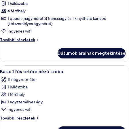
1 hálószoba
összes
képének
4 férőhely
megtekintése:
1 queen (nagyméretű) franciaágy és 1 kinyitható kanapé
(kétszemélyes ágyméret)
Basic
4
Ingyenes wifi
ágyas
Basic
További részletek
tetőre
4
ágyas
néző
Dátumok árainak megtekintése
tetőre
szoba
néző
szoba
A
Egy szállodai szoba, amelyben találhat
6
további
Basic 1 fős tetőre néző szoba
következő
részletei
11 négyzetméter
szoba
1 hálószoba
összes
képének
1 férőhely
megtekintése:
1 egyszemélyes ágy
Basic
Ingyenes wifi
1
Basic
További részletek
fős
1
tetőre
fős