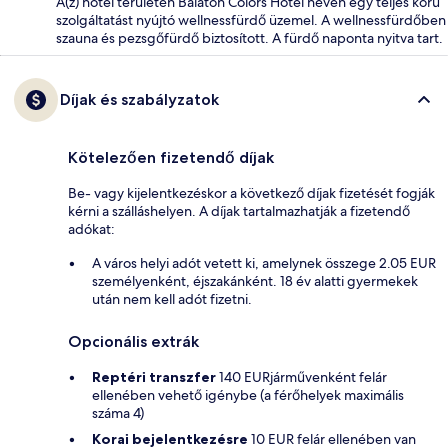
A(z) hotel területén Balaton Colors Hotel néven egy teljes körű
szolgáltatást nyújtó wellnessfürdő üzemel. A wellnessfürdőben
szauna és pezsgőfürdő biztosított. A fürdő naponta nyitva tart.
Díjak és szabályzatok
Kötelezően fizetendő díjak
Be- vagy kijelentkezéskor a következő díjak fizetését fogják
kérni a szálláshelyen. A díjak tartalmazhatják a fizetendő
adókat:
A város helyi adót vetett ki, amelynek összege 2.05 EUR
személyenként, éjszakánként. 18 év alatti gyermekek
után nem kell adót fizetni.
Opcionális extrák
Reptéri transzfer
140 EURjárművenként felár
ellenében vehető igénybe (a férőhelyek maximális
száma 4)
Korai bejelentkezésre
10 EUR felár ellenében van