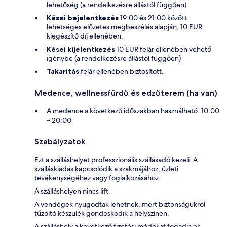
lehetőség (a rendelkezésre állástól függően)
Kései bejelentkezés
19:00 és 21:00 között
lehetséges előzetes megbeszélés alapján, 10 EUR
kiegészítő díj ellenében.
Kései kijelentkezés
10 EUR felár ellenében vehető
igénybe (a rendelkezésre állástól függően)
Takarítás
felár ellenében biztosított.
Medence, wellnessfürdő és edzőterem (ha van)
A medence a következő időszakban használható: 10:00
– 20:00
Szabályzatok
Ezt a szálláshelyet professzionális szállásadó kezeli. A
szálláskiadás kapcsolódik a szakmájához, üzleti
tevékenységéhez vagy foglalkozásához.
A szálláshelyen nincs lift.
A vendégek nyugodtak lehetnek, mert biztonságukról
tűzoltó készülék gondoskodik a helyszínen.
A szálláshely a következő fizetési módokat fogadja el: