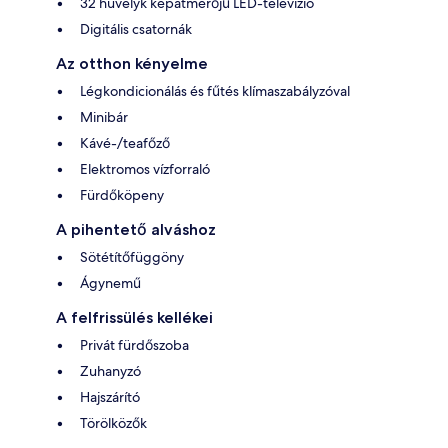
32 hüvelyk képátmérőjű LED-televízió
Digitális csatornák
Az otthon kényelme
Légkondicionálás és fűtés klímaszabályzóval
Minibár
Kávé-/teafőző
Elektromos vízforraló
Fürdőköpeny
A pihentető alváshoz
Sötétítőfüggöny
Ágynemű
A felfrissülés kellékei
Privát fürdőszoba
Zuhanyzó
Hajszárító
Törölközők