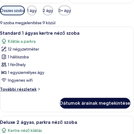
Szobákhoz
Összes szoba
1 ágy
2 ágy
3+ ágy
rendelkezésre
álló
9 szoba megjelenítése 9 közül
szűrők
A
Egy szállodai szoba, melyben van egy fa 
6
Standard 1 ágyas kertre néző szoba
következő
Kilátás a parkra
szoba
12 négyzetméter
összes
képének
1 hálószoba
megtekintése:
1 férőhely
Standard
1 egyszemélyes ágy
1
Ingyenes wifi
ágyas
Standard
További részletek
kertre
1
néző
ágyas
Dátumok árainak megtekintése
szoba
kertre
néző
szoba
A
Egy tiszta, immaculán összehajtogatott
9
további
Deluxe 2 ágyas, parkra néző szoba
következő
részletei
Kertre néző kilátás
szoba