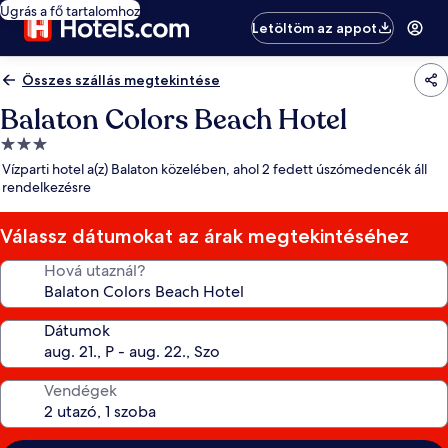
Ugrás a fő tartalomhoz
Letöltöm az appot
Összes szállás megtekintése
Balaton Colors Beach Hotel
3.0
csillagos
Vízparti hotel a(z) Balaton közelében, ahol 2 fedett úszómedencék áll
szálláshely
rendelkezésre
Válassz dátumokat az árak megtekintéséhez
Hová utaznál?
Dátumok
Vendégek