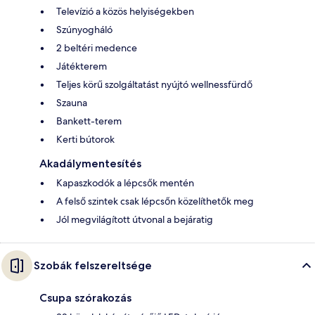
Televízió a közös helyiségekben
Szúnyogháló
2 beltéri medence
Játékterem
Teljes körű szolgáltatást nyújtó wellnessfürdő
Szauna
Bankett-terem
Kerti bútorok
Akadálymentesítés
Kapaszkodók a lépcsők mentén
A felső szintek csak lépcsőn közelíthetők meg
Jól megvilágított útvonal a bejáratig
Szobák felszereltsége
Csupa szórakozás