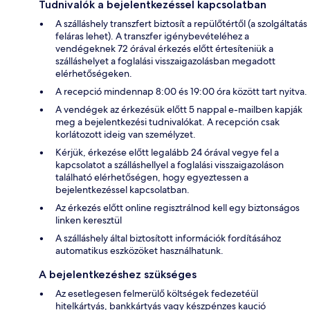
Tudnivalók a bejelentkezéssel kapcsolatban
A szálláshely transzfert biztosít a repülőtértől (a szolgáltatás
feláras lehet). A transzfer igénybevételéhez a
vendégeknek 72 órával érkezés előtt értesíteniük a
szálláshelyet a foglalási visszaigazolásban megadott
elérhetőségeken.
A recepció mindennap 8:00 és 19:00 óra között tart nyitva.
A vendégek az érkezésük előtt 5 nappal e-mailben kapják
meg a bejelentkezési tudnivalókat. A recepción csak
korlátozott ideig van személyzet.
Kérjük, érkezése előtt legalább 24 órával vegye fel a
kapcsolatot a szálláshellyel a foglalási visszaigazoláson
található elérhetőségen, hogy egyeztessen a
bejelentkezéssel kapcsolatban.
Az érkezés előtt online regisztrálnod kell egy biztonságos
linken keresztül
A szálláshely által biztosított információk fordításához
automatikus eszközöket használhatunk.
A bejelentkezéshez szükséges
Az esetlegesen felmerülő költségek fedezetéül
hitelkártyás, bankkártyás vagy készpénzes kaució