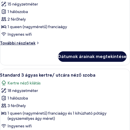
15 négyzetméter
összes
képének
1 hálószoba
megtekintése:
2 férőhely
Deluxe
1 queen (nagyméretű) franciaágy
2
Ingyenes wifi
ágyas,
Deluxe
További részletek
parkra
2
néző
ágyas,
Dátumok árainak megtekintése
szoba
parkra
néző
szoba
A
Egy szállodai szoba, amelyben találhat
6
további
Standard 3 ágyas kertre/ utcára néző szoba
következő
részletei
Kertre néző kilátás
szoba
18 négyzetméter
összes
képének
1 hálószoba
megtekintése:
3 férőhely
Standard
1 queen (nagyméretű) franciaágy és 1 kihúzható pótágy
3
(egyszemélyes ágy méret)
ágyas
Ingyenes wifi