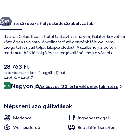
őző
Következő
87+
Áttekintés
Szobák
Elhelyezkedés
Szabályzatok
Balaton Colors Beach Hotel fantasztikus helyen, Balaton közvetlen
közelében található. A wellnessrészlegen többféle wellness-
szolgáltatás nyújt teljes kikapcsolódást. A szálláshely 2 beltéri
medence, bár/társalgó és szauna jóvoltából még nívósabb.
A
28 763 Ft
jelenlegi
tartalmazza az adókat és egyéb díjakat
ár
szept. 6. – szept. 7.
28 763 Ft
Értékelések
Nagyon jó
8,4
2 beltéri medence, nyitva 10:00 és 2
Az összes (20) értékelés megtekintése
8,4 ennyiből: 10
Népszerű szolgáltatások
Medence
Ingyenes reggeli
Wellnessfürdő
Repülőtéri transzfer