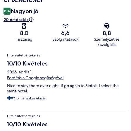
Nagyon jó
8,4
20 értékelés
8,0
6,6
8,8
Tisztaság
Szolgáltatások
Személyzet és
kiszolgálás
Értékelések
Hitelesített értékelés
10/10 Kivételes
2026. április 1.
Fordítás a Google segítségével
Nice to stay there over night. if go again to Siofok, I select the
same hotel.
Yrjö, 1 éjszakás utazás
Hitelesített értékelés
10/10 Kivételes