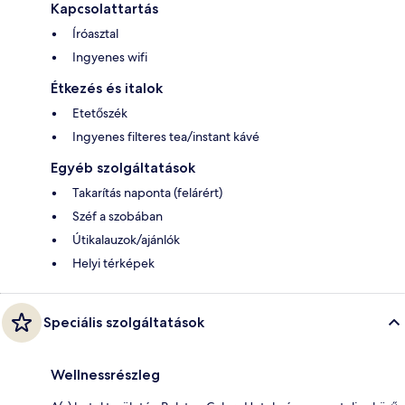
Kapcsolattartás
Íróasztal
Ingyenes wifi
Étkezés és italok
Etetőszék
Ingyenes filteres tea/instant kávé
Egyéb szolgáltatások
Takarítás naponta (felárért)
Széf a szobában
Útikalauzok/ajánlók
Helyi térképek
Speciális szolgáltatások
Wellnessrészleg