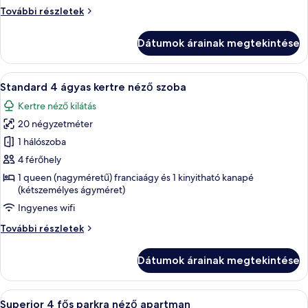
kertre/
Standard
További részletek
utcára
3
néző
ágyas
Dátumok árainak megtekintése
kertre/
szoba
utcára
néző
A
Egy szállodai szoba, amelyben találhat
13
szoba
Standard 4 ágyas kertre néző szoba
következő
további
Kertre néző kilátás
részletei
szoba
20 négyzetméter
összes
képének
1 hálószoba
megtekintése:
4 férőhely
Standard
1 queen (nagyméretű) franciaágy és 1 kinyitható kanapé
4
(kétszemélyes ágyméret)
ágyas
Ingyenes wifi
kertre
Standard
További részletek
néző
4
szoba
ágyas
Dátumok árainak megtekintése
kertre
néző
szoba
A
Egy szállodai szoba, amelyben találhat
9
további
Superior 4 fős parkra néző apartman