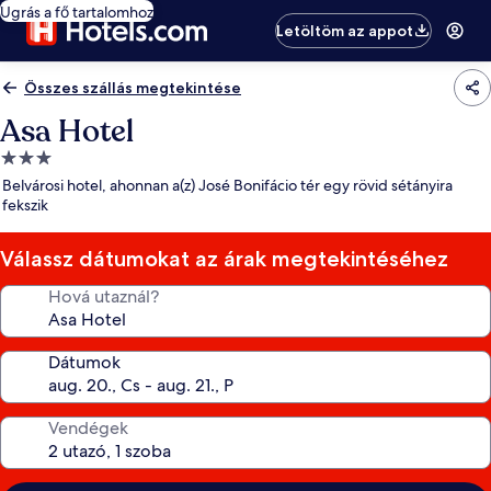
Ugrás a fő tartalomhoz
Letöltöm az appot
Összes szállás megtekintése
Asa Hotel
3.0
csillagos
Belvárosi hotel, ahonnan a(z) José Bonifácio tér egy rövid sétányira
szálláshely
fekszik
Válassz dátumokat az árak megtekintéséhez
Hová utaznál?
Dátumok
Vendégek