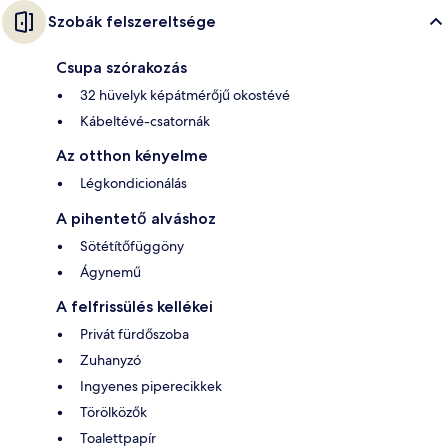
Szobák felszereltsége
Csupa szórakozás
32 hüvelyk képátmérőjű okostévé
Kábeltévé-csatornák
Az otthon kényelme
Légkondicionálás
A pihentető alváshoz
Sötétítőfüggöny
Ágynemű
A felfrissülés kellékei
Privát fürdőszoba
Zuhanyzó
Ingyenes piperecikkek
Törölközők
Toalettpapír