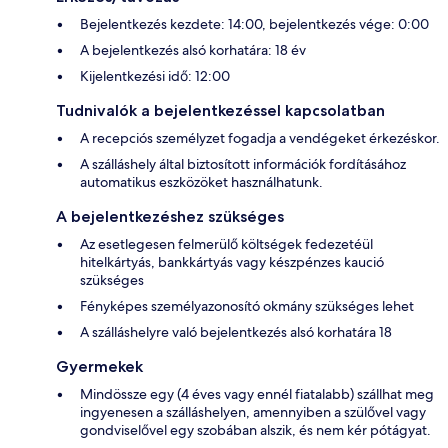
Bejelentkezés kezdete: 14:00, bejelentkezés vége: 0:00
A bejelentkezés alsó korhatára: 18 év
Kijelentkezési idő: 12:00
Tudnivalók a bejelentkezéssel kapcsolatban
A recepciós személyzet fogadja a vendégeket érkezéskor.
A szálláshely által biztosított információk fordításához
automatikus eszközöket használhatunk.
A bejelentkezéshez szükséges
Az esetlegesen felmerülő költségek fedezetéül
hitelkártyás, bankkártyás vagy készpénzes kaució
szükséges
Fényképes személyazonosító okmány szükséges lehet
A szálláshelyre való bejelentkezés alsó korhatára 18
Gyermekek
Mindössze egy (4 éves vagy ennél fiatalabb) szállhat meg
ingyenesen a szálláshelyen, amennyiben a szülővel vagy
gondviselővel egy szobában alszik, és nem kér pótágyat.