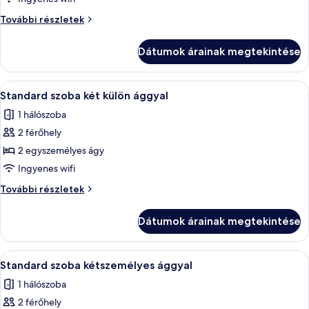
Standard
Standard
További részletek
egyágyas
egyágyas
szoba
szoba
Dátumok árainak megtekintése
további
részletei
A
Egy kétágyas szoba, mennyezeti ventilát
5
Standard szoba két külön ággyal
következő
1 hálószoba
szoba
2 férőhely
összes
képének
2 egyszemélyes ágy
megtekintése:
Ingyenes wifi
Standard
Standard
További részletek
szoba
szoba
két
két
Dátumok árainak megtekintése
külön
külön
ággyal
ággyal
további
A
Egy szállodai szoba, amelyben van egy 
5
részletei
Standard szoba kétszemélyes ággyal
következő
1 hálószoba
szoba
2 férőhely
összes