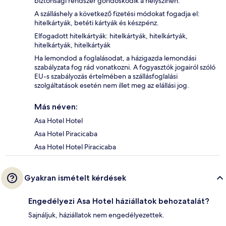
biztonsági rendszer gondoskodik a helyszínen.
A szálláshely a következő fizetési módokat fogadja el:
hitelkártyák, betéti kártyák és készpénz.
Elfogadott hitelkártyák: hitelkártyák, hitelkártyák,
hitelkártyák, hitelkártyák
Ha lemondod a foglalásodat, a házigazda lemondási
szabályzata fog rád vonatkozni. A fogyasztók jogairól szóló
EU-s szabályozás értelmében a szállásfoglalási
szolgáltatások esetén nem illet meg az elállási jog.
Más néven:
Asa Hotel Hotel
Asa Hotel Piracicaba
Asa Hotel Hotel Piracicaba
Gyakran ismételt kérdések
Engedélyezi Asa Hotel háziállatok behozatalát?
Sajnáljuk, háziállatok nem engedélyezettek.