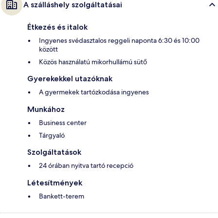
A szálláshely szolgáltatásai
Étkezés és italok
Ingyenes svédasztalos reggeli naponta 6:30 és 10:00
között
Közös használatú mikorhullámú sütő
Gyerekekkel utazóknak
A gyermekek tartózkodása ingyenes
Munkához
Business center
Tárgyaló
Szolgáltatások
24 órában nyitva tartó recepció
Létesítmények
Bankett-terem