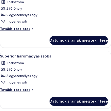
1 hálószoba
szoba
2 férőhely
összes
képének
2 egyszemélyes ágy
megtekintése:
Ingyenes wifi
Superior
Superior
További részletek
szoba
szoba
két
két
Dátumok árainak megtekintése
külön
külön
ággyal
ággyal
további
A
Superior háromágyas szoba | Íróasztal
1
részletei
Superior háromágyas szoba
következő
1 hálószoba
szoba
3 férőhely
összes
képének
3 egyszemélyes ágy
megtekintése:
Ingyenes wifi
Superior
Superior
További részletek
háromágyas
háromágyas
szoba
szoba
Dátumok árainak megtekintése
további
részletei