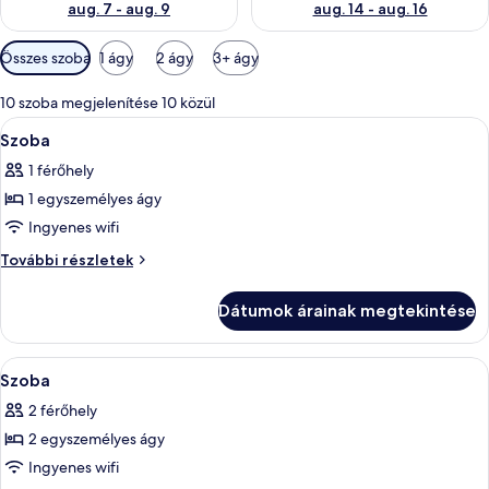
aug. 7 - aug. 9
aug. 14 - aug. 16
Szobákhoz
Összes szoba
1 ágy
2 ágy
3+ ágy
rendelkezésre
álló
10 szoba megjelenítése 10 közül
szűrők
A
Egy szállodai szoba, amelyben van egy 
10
Szoba
következő
1 férőhely
szoba
1 egyszemélyes ágy
összes
képének
Ingyenes wifi
megtekintése:
Szoba
További részletek
Szoba
további
részletei
Dátumok árainak megtekintése
A
Egy szállodai szoba, amelyben van telev
5
Szoba
következő
2 férőhely
szoba
2 egyszemélyes ágy
összes
képének
Ingyenes wifi