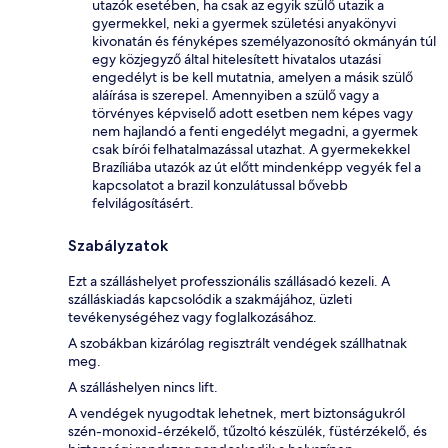
utazók esetében, ha csak az egyik szülő utazik a
gyermekkel, neki a gyermek születési anyakönyvi
kivonatán és fényképes személyazonosító okmányán túl
egy közjegyző által hitelesített hivatalos utazási
engedélyt is be kell mutatnia, amelyen a másik szülő
aláírása is szerepel. Amennyiben a szülő vagy a
törvényes képviselő adott esetben nem képes vagy
nem hajlandó a fenti engedélyt megadni, a gyermek
csak bírói felhatalmazással utazhat. A gyermekekkel
Brazíliába utazók az út előtt mindenképp vegyék fel a
kapcsolatot a brazil konzulátussal bővebb
felvilágosításért.
Szabályzatok
Ezt a szálláshelyet professzionális szállásadó kezeli. A
szálláskiadás kapcsolódik a szakmájához, üzleti
tevékenységéhez vagy foglalkozásához.
A szobákban kizárólag regisztrált vendégek szállhatnak
meg.
A szálláshelyen nincs lift.
A vendégek nyugodtak lehetnek, mert biztonságukról
szén-monoxid-érzékelő, tűzoltó készülék, füstérzékelő, és