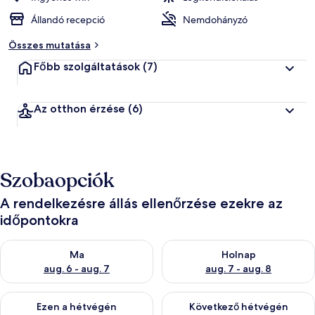
Állandó recepció
Nemdohányzó
Összes mutatása
Főbb szolgáltatások
(7)
Az otthon érzése
(6)
Szobaopciók
A rendelkezésre állás ellenőrzése ezekre az
időpontokra
A ma esti rendelkezésre állás ellenőrzése: aug. 6 - aug. 7
A holnapi rendelkezésre állás e
Ma
Holnap
aug. 6 - aug. 7
aug. 7 - aug. 8
A mostani hétvégi rendelkezésre állás ellenőrzése: aug. 7 - aug
A következő hétvégi rendelkezé
Ezen a hétvégén
Következő hétvégén