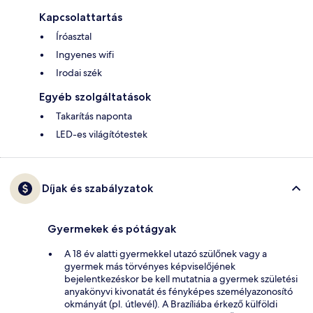
Kapcsolattartás
Íróasztal
Ingyenes wifi
Irodai szék
Egyéb szolgáltatások
Takarítás naponta
LED-es világítótestek
Díjak és szabályzatok
Gyermekek és pótágyak
A 18 év alatti gyermekkel utazó szülőnek vagy a
gyermek más törvényes képviselőjének
bejelentkezéskor be kell mutatnia a gyermek születési
anyakönyvi kivonatát és fényképes személyazonosító
okmányát (pl. útlevél). A Brazíliába érkező külföldi