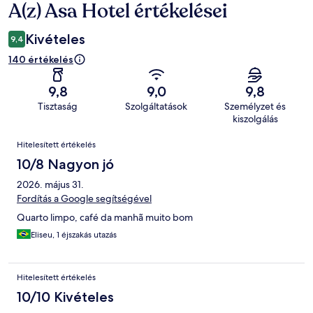
A(z) Asa Hotel értékelései
Értékelések
Kivételes
9,4
140 értékelés
9,8
9,0
9,8
Tisztaság
Szolgáltatások
Személyzet és
kiszolgálás
Értékelések
Hitelesített értékelés
10/8 Nagyon jó
2026. május 31.
Fordítás a Google segítségével
Quarto limpo, café da manhã muito bom
Eliseu, 1 éjszakás utazás
Hitelesített értékelés
10/10 Kivételes