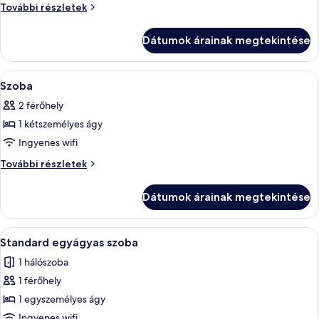
megtekintése:
Szoba
További részletek
Szoba
további
részletei
Dátumok árainak megtekintése
A
Egy szállodai szoba, amelyben találhat
5
Szoba
következő
2 férőhely
szoba
1 kétszemélyes ágy
összes
képének
Ingyenes wifi
megtekintése:
Szoba
További részletek
Szoba
további
részletei
Dátumok árainak megtekintése
A
Egy szállodai szoba, amelyben találhat
10
Standard egyágyas szoba
következő
1 hálószoba
szoba
1 férőhely
összes
képének
1 egyszemélyes ágy
megtekintése:
Ingyenes wifi