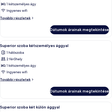
képének
1 kétszemélyes ágy
megtekintése:
Ingyenes wifi
Standard
Standard
További részletek
szoba
szoba
kétszemélyes
kétszemélyes
Dátumok árainak megtekintése
ággyal
ággyal
további
részletei
A
Superior szoba kétszemélyes ággyal | 
1
Superior szoba kétszemélyes ággyal
következő
1 hálószoba
szoba
2 férőhely
összes
képének
1 kétszemélyes ágy
megtekintése:
Ingyenes wifi
Superior
Superior
További részletek
szoba
szoba
kétszemélyes
kétszemélyes
Dátumok árainak megtekintése
ággyal
ággyal
további
részletei
A
Superior szoba két külön ággyal | Író
1
Superior szoba két külön ággyal
következő