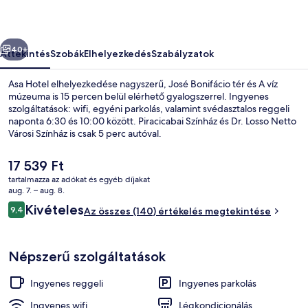
őző
Következő
40+
Áttekintés
Szobák
Elhelyezkedés
Szabályzatok
Asa Hotel elhelyezkedése nagyszerű, José Bonifácio tér és A víz
múzeuma is 15 percen belül elérhető gyalogszerrel. Ingyenes
szolgáltatások: wifi, egyéni parkolás, valamint svédasztalos reggeli
naponta 6:30 és 10:00 között. Piracicabai Színház és Dr. Losso Netto
Városi Színház is csak 5 perc autóval.
A
17 539 Ft
jelenlegi
tartalmazza az adókat és egyéb díjakat
ár
aug. 7. – aug. 8.
Külső rész
17 539 Ft
Értékelések
Kivételes
9,4
Az összes (140) értékelés megtekintése
9,4 ennyiből: 10
Népszerű szolgáltatások
Ingyenes reggeli
Ingyenes parkolás
Ingyenes wifi
Légkondicionálás