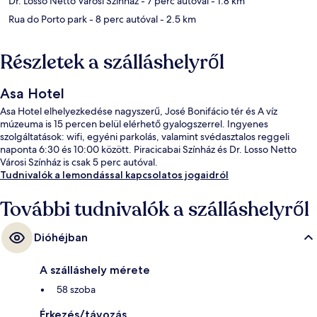
Dr. Losso Netto Városi Színház
- 7 perc autóval
- 1.8 km
Rua do Porto park
- 8 perc autóval
- 2.5 km
Részletek a szálláshelyről
Asa Hotel
Asa Hotel elhelyezkedése nagyszerű, José Bonifácio tér és A víz
múzeuma is 15 percen belül elérhető gyalogszerrel. Ingyenes
szolgáltatások: wifi, egyéni parkolás, valamint svédasztalos reggeli
naponta 6:30 és 10:00 között. Piracicabai Színház és Dr. Losso Netto
Városi Színház is csak 5 perc autóval.
Tudnivalók a lemondással kapcsolatos jogaidról
További tudnivalók a szálláshelyről
Dióhéjban
A szálláshely mérete
58 szoba
Érkezés/távozás