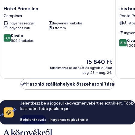
Hotel
ibis
Hotel Prime Inn
ibis b
Prime
budget
Campinas
Ponte P
Inn
Campin
Ingyenes reggeli
Ingyenes parkolás
Állatb
Campinas
Aquida
Ingyenes wifi
Étterem
Ponte
Ingyen
Preta
8.6
Kiváló
8,6
8.6
Kivá
ennyiből:
505 értékelés
8,6
ennyiből
1 003
10,
10,
Kiváló,
Kiváló,
505
Az
15 840 Ft
1 003
értékelés
ár
értékelé
tartalmazza az adókat és egyéb díjakat
15 840 Ft
aug. 23. – aug. 24.
Hasonló szálláshelyek összehasonlítása
Jelentkezz be a jogosul kedvezményekért és extrákért. Több
kalandért több jutalom jár!
Bejelentkezés
Ingyenes regisztráció
A környékről