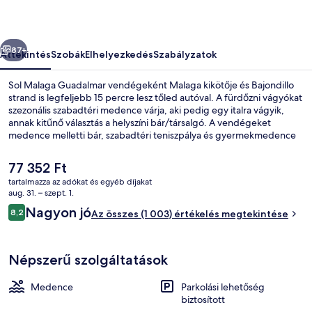
őző
Következő
87+
Áttekintés
Szobák
Elhelyezkedés
Szabályzatok
Sol Malaga Guadalmar vendégeként Malaga kikötője és Bajondillo
strand is legfeljebb 15 percre lesz tőled autóval. A fürdőzni vágyókat
szezonális szabadtéri medence várja, aki pedig egy italra vágyik,
annak kitűnő választás a helyszíni bár/társalgó. A vendégeket
medence melletti bár, szabadtéri teniszpálya és gyermekmedence
is várja. Más utazók imádják a hely következó jellemzőit: segítőkész
személyzet.
A
77 352 Ft
jelenlegi
tartalmazza az adókat és egyéb díjakat
ár
aug. 31. – szept. 1.
Fizetős svédasztalos reggeli mindenn
77 352 Ft
Értékelések
Nagyon jó
8,2
Az összes (1 003) értékelés megtekintése
8,2 ennyiből: 10
Népszerű szolgáltatások
Medence
Parkolási lehetőség
biztosított