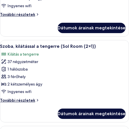
kilátással
Ingyenes wifi
a
Szoba,
További részletek
tengerre
kilátással
(Sol
a
Dátumok árainak megtekintése
Room)
tengerre
(Sol
Room)
A
Minibár, széf a szobában, íróasztal és
10
további
Szoba, kilátással a tengerre (Sol Room (2+1))
következő
részletei
Kilátás a tengerre
szoba
37 négyzetméter
összes
képének
1 hálószoba
megtekintése:
3 férőhely
Szoba,
2 kétszemélyes ágy
kilátással
Ingyenes wifi
a
Szoba,
További részletek
tengerre
kilátással
(Sol
a
Dátumok árainak megtekintése
Room
tengerre
(Sol
(2+1))
Room
A
Egy modern szállodai szoba, melyben egy