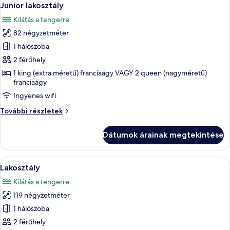
4
(2+1))
Junior lakosztály
következő
további
Kilátás a tengerre
részletei
szoba
82 négyzetméter
összes
képének
1 hálószoba
megtekintése:
2 férőhely
Junior
1 king (extra méretű) franciaágy VAGY 2 queen (nagyméretű)
lakosztály
franciaágy
Ingyenes wifi
Junior
További részletek
lakosztály
további
Dátumok árainak megtekintése
részletei
A
Egy modern szállodai szoba, melyben egy
5
Lakosztály
következő
Kilátás a tengerre
szoba
119 négyzetméter
összes
képének
1 hálószoba
megtekintése:
2 férőhely