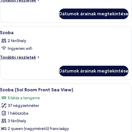
További részletek
Szoba
további
részletei
Dátumok árainak megtekintése
A
Egy szállodai szoba, amelyben található 
7
Szoba
következő
2 férőhely
szoba
Ingyenes wifi
összes
képének
Szoba
További részletek
további
megtekintése:
részletei
Szoba
Dátumok árainak megtekintése
A
Egy szállodai szoba, amelyben található
7
Szoba (Sol Room Front Sea View)
következő
Kilátás a tengerre
szoba
37 négyzetméter
összes
képének
1 hálószoba
megtekintése:
3 férőhely
Szoba
2 queen (nagyméretű) franciaágy