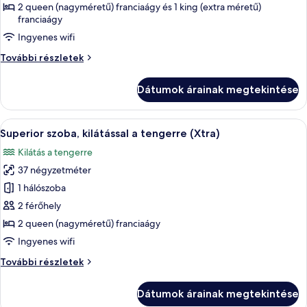
Lakosztály
2 queen (nagyméretű) franciaágy és 1 king (extra méretű)
franciaágy
Ingyenes wifi
Lakosztály
További részletek
további
részletei
Dátumok árainak megtekintése
A
Egy modern szállodai szoba, melyben egy
10
Superior szoba, kilátással a tengerre (Xtra)
következő
Kilátás a tengerre
szoba
37 négyzetméter
összes
képének
1 hálószoba
megtekintése:
2 férőhely
Superior
2 queen (nagyméretű) franciaágy
szoba,
Ingyenes wifi
kilátással
Superior
További részletek
a
szoba,
tengerre
kilátással
Dátumok árainak megtekintése
(Xtra)
a