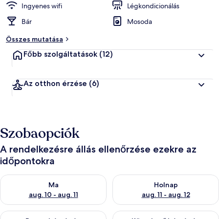
Ingyenes wifi
Légkondicionálás
Bár
Mosoda
Összes mutatása
Főbb szolgáltatások
(12)
Az otthon érzése
(6)
Szobaopciók
A rendelkezésre állás ellenőrzése ezekre az
időpontokra
A ma esti rendelkezésre állás ellenőrzése: aug. 10 - aug. 11
A holnapi rendelkezésre állás e
Ma
Holnap
aug. 10 - aug. 11
aug. 11 - aug. 12
A mostani hétvégi rendelkezésre állás ellenőrzése: aug. 14 - au
A következő hétvégi rendelkezé