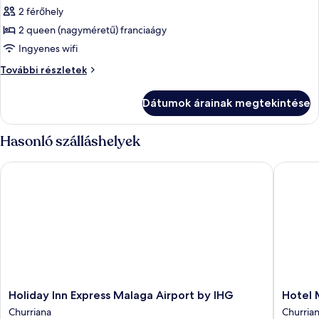
megtekintése:
2 férőhely
Superior
2 queen (nagyméretű) franciaágy
szoba,
Ingyenes wifi
kilátással
Superior
További részletek
a
szoba,
tengerre
kilátással
Dátumok árainak megtekintése
a
tengerre
további
Hasonló szálláshelyek
részletei
Holiday Inn Express Malaga Airport by IHG
Hotel Má
Holiday
Hotel
Holiday Inn Express Malaga Airport by IHG
Hotel 
Inn
Málaga
Churriana
Churria
Express
Nostru