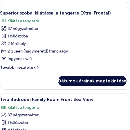
tengerre
(Xtra)
A
Egy modern szállodai szoba, amelyben 
10
további
Superior szoba, kilátással a tengerre (Xtra, Frontal)
következő
részletei
Kilátás a tengerre
szoba
37 négyzetméter
összes
képének
1 hálószoba
megtekintése:
2 férőhely
Superior
2 queen (nagyméretű) franciaágy
szoba,
Ingyenes wifi
kilátással
Superior
További részletek
a
szoba,
tengerre
kilátással
Dátumok árainak megtekintése
(Xtra,
a
tengerre
Frontal)
(Xtra,
A
Minibár, széf a szobában, íróasztal és
5
Frontal)
Two Bedroom Family Room Front Sea View
következő
további
Kilátás a tengerre
részletei
szoba
37 négyzetméter
összes
képének
1 hálószoba
megtekintése: