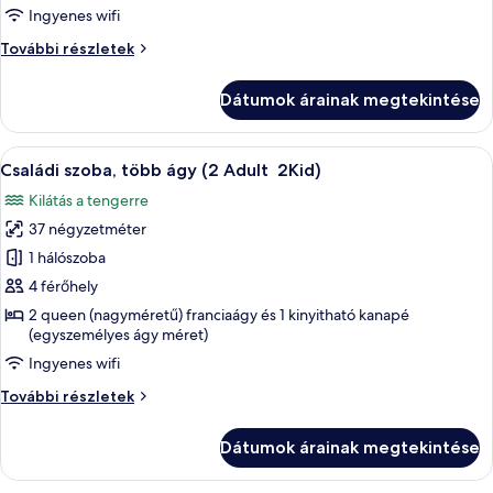
(Sol
Ingyenes wifi
Room
Szoba
További részletek
Front
(Sol
Sea
Room
Dátumok árainak megtekintése
View)
Front
Sea
View)
A
Minibár, széf a szobában, íróasztal és
4
további
Családi szoba, több ágy (2 Adult 2Kid)
következő
részletei
Kilátás a tengerre
szoba
37 négyzetméter
összes
képének
1 hálószoba
megtekintése:
4 férőhely
Családi
2 queen (nagyméretű) franciaágy és 1 kinyitható kanapé
szoba,
(egyszemélyes ágy méret)
több
Ingyenes wifi
ágy
Családi
További részletek
(2
szoba,
Adult 2Kid)
több
Dátumok árainak megtekintése
ágy
(2