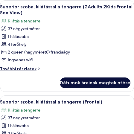
Adult 2Kid)
A
Egy modern szállodai szoba, amelyben 
7
további
Superior szoba, kilátással a tengerre (2Adults 2Kids Frontal
következő
részletei
Sea View)
szoba
Kilátás a tengerre
összes
37 négyzetméter
képének
1 hálószoba
megtekintése:
Superior
4 férőhely
szoba,
2 queen (nagyméretű) franciaágy
kilátással
Ingyenes wifi
a
Superior
További részletek
tengerre
szoba,
(2Adults 2Kids
kilátással
Dátumok árainak megtekintése
a
Frontal
tengerre
Sea
(2Adults 2Kids
A
Egy modern szállodai szoba, amelyben 
View)
7
Frontal
Superior szoba, kilátással a tengerre (Frontal)
következő
Sea
Kilátás a tengerre
View)
szoba
további
37 négyzetméter
összes
részletei
képének
1 hálószoba
megtekintése:
2 férőhely