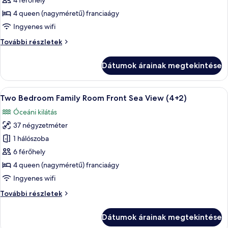
4 férőhely
Two
4 queen (nagyméretű) franciaágy
Bedroom
Ingyenes wifi
Family
Two
További részletek
Room
Bedroom
Front
Family
Dátumok árainak megtekintése
Sea
Room
Front
View
Sea
A
Minibár, széf a szobában, íróasztal és
5
View
Two Bedroom Family Room Front Sea View (4+2)
következő
további
Óceáni kilátás
részletei
szoba
37 négyzetméter
összes
képének
1 hálószoba
megtekintése:
6 férőhely
Two
4 queen (nagyméretű) franciaágy
Bedroom
Ingyenes wifi
Family
Two
További részletek
Room
Bedroom
Front
Family
Dátumok árainak megtekintése
Sea
Room