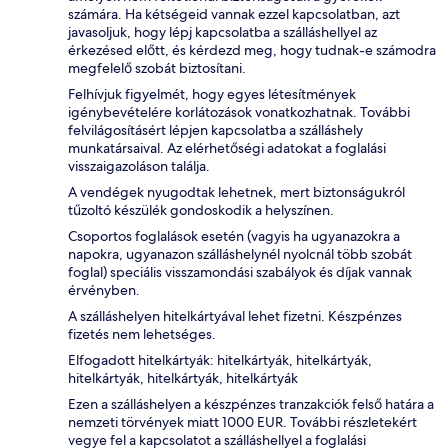
számára. Ha kétségeid vannak ezzel kapcsolatban, azt
javasoljuk, hogy lépj kapcsolatba a szálláshellyel az
érkezésed előtt, és kérdezd meg, hogy tudnak-e számodra
megfelelő szobát biztosítani.
Felhívjuk figyelmét, hogy egyes létesítmények
igénybevételére korlátozások vonatkozhatnak. További
felvilágosításért lépjen kapcsolatba a szálláshely
munkatársaival. Az elérhetőségi adatokat a foglalási
visszaigazoláson találja.
A vendégek nyugodtak lehetnek, mert biztonságukról
tűzoltó készülék gondoskodik a helyszínen.
Csoportos foglalások esetén (vagyis ha ugyanazokra a
napokra, ugyanazon szálláshelynél nyolcnál több szobát
foglal) speciális visszamondási szabályok és díjak vannak
érvényben.
A szálláshelyen hitelkártyával lehet fizetni. Készpénzes
fizetés nem lehetséges.
Elfogadott hitelkártyák: hitelkártyák, hitelkártyák,
hitelkártyák, hitelkártyák, hitelkártyák
Ezen a szálláshelyen a készpénzes tranzakciók felső határa a
nemzeti törvények miatt 1000 EUR. További részletekért
vegye fel a kapcsolatot a szálláshellyel a foglalási