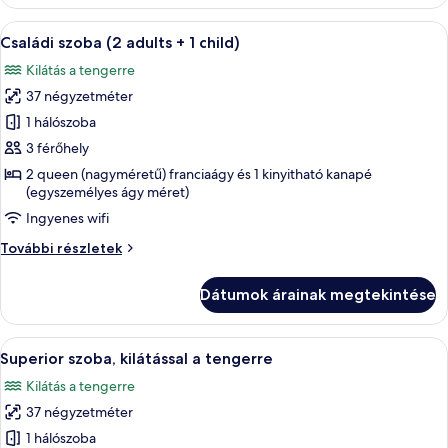
Front
View
Sea
A
Minibár, széf a szobában, íróasztal és
(4+2)
4
View
Családi szoba (2 adults + 1 child)
következő
(4+2)
Kilátás a tengerre
további
szoba
részletei
37 négyzetméter
összes
képének
1 hálószoba
megtekintése:
3 férőhely
Családi
2 queen (nagyméretű) franciaágy és 1 kinyitható kanapé
szoba
(egyszemélyes ágy méret)
(2
Ingyenes wifi
adults
Családi
További részletek
+
szoba
1
(2
Dátumok árainak megtekintése
adults
child)
+
1
A
Minibár, széf a szobában, íróasztal és
10
child)
Superior szoba, kilátással a tengerre
következő
további
Kilátás a tengerre
részletei
szoba
37 négyzetméter
összes
képének
1 hálószoba