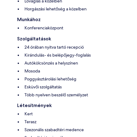
Lovaglás a közelben
Horgászási lehetőség a közelben
Munkához
Konferenciaközpont
Szolgáltatások
24 órában nyitva tartó recepció
Kirándulás- és belépőjegy-foglalás
Autókölcsönzés a helyszínen
Mosoda
Poggyásztárolási lehetőség
Esküvői szolgáltatás
Több nyelven beszélő személyzet
Létesítmények
Kert
Terasz
Szezonális szabadtéri medence