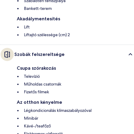
Szabadtéri teniszpálya
Bankett-terem
Akadálymentesítés
Lift
Liftajtó szélessége (cm) 2
Szobák felszereltsége
Csupa szórakozás
Televízió
Műholdas csatornák
Fizetős filmek
Az otthon kényelme
Légkondicionálás klímaszabályozóval
Minibár
Kávé-/teafőző
Elektromos vízforraló