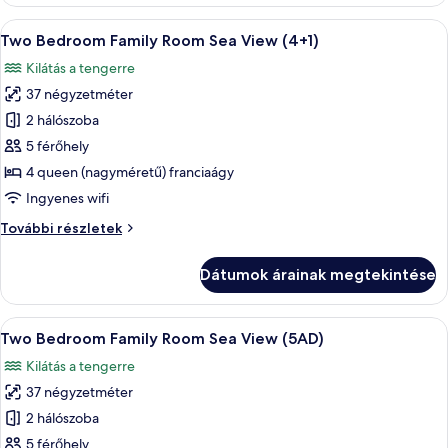
Sea
View
A
Minibár, széf a szobában, íróasztal és
5
további
Two Bedroom Family Room Sea View (4+1)
következő
részletei
Kilátás a tengerre
szoba
37 négyzetméter
összes
képének
2 hálószoba
megtekintése:
5 férőhely
Two
4 queen (nagyméretű) franciaágy
Bedroom
Ingyenes wifi
Family
Two
További részletek
Room
Bedroom
Sea
Family
Dátumok árainak megtekintése
View
Room
Sea
(4+1)
View
A
Minibár, széf a szobában, íróasztal és
5
(4+1)
Two Bedroom Family Room Sea View (5AD)
következő
további
Kilátás a tengerre
részletei
szoba
37 négyzetméter
összes
képének
2 hálószoba
megtekintése:
5 férőhely