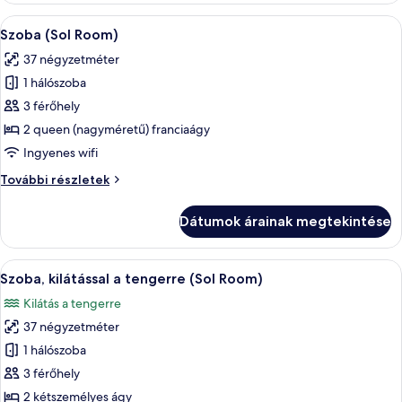
(2+2)
A
Minibár, széf a szobában, íróasztal és
4
további
Szoba (Sol Room)
következő
részletei
37 négyzetméter
szoba
1 hálószoba
összes
képének
3 férőhely
megtekintése:
2 queen (nagyméretű) franciaágy
Szoba
Ingyenes wifi
(Sol
Szoba
További részletek
Room)
(Sol
Room)
Dátumok árainak megtekintése
további
részletei
A
Minibár, széf a szobában, íróasztal és
10
Szoba, kilátással a tengerre (Sol Room)
következő
Kilátás a tengerre
szoba
37 négyzetméter
összes
képének
1 hálószoba
megtekintése:
3 férőhely
Szoba,
2 kétszemélyes ágy