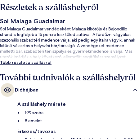
Részletek a szálláshelyről
Sol Malaga Guadalmar
Sol Malaga Guadalmar vendégeként Malaga kikötője és Bajondillo
strand is legfeljebb 15 percre lesz tőled autóval. A fürdőzni vágyókat
szezonális szabadtéri medence várja, aki pedig egy italra vágyik, annak
kitűnő választás a helyszíni bár/társalgó. A vendégeket medence
melletti bár, szabadtéri teniszpálya és gyermekmedence is várja. Más
utazók imádják a hely következó jellemzőit: segítőkész személyzet.
Több részlet a szállásról
További tudnivalók a szálláshelyről
Dióhéjban
A szálláshely mérete
199 szoba
8 emelet
Érkezés/távozás