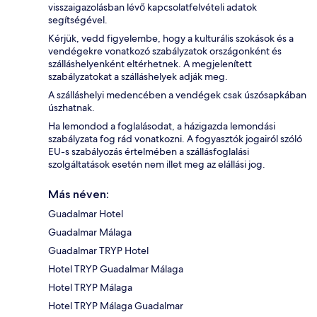
visszaigazolásban lévő kapcsolatfelvételi adatok
segítségével.
Kérjük, vedd figyelembe, hogy a kulturális szokások és a
vendégekre vonatkozó szabályzatok országonként és
szálláshelyenként eltérhetnek. A megjelenített
szabályzatokat a szálláshelyek adják meg.
A szálláshelyi medencében a vendégek csak úszósapkában
úszhatnak.
Ha lemondod a foglalásodat, a házigazda lemondási
szabályzata fog rád vonatkozni. A fogyasztók jogairól szóló
EU-s szabályozás értelmében a szállásfoglalási
szolgáltatások esetén nem illet meg az elállási jog.
Más néven:
Guadalmar Hotel
Guadalmar Málaga
Guadalmar TRYP Hotel
Hotel TRYP Guadalmar Málaga
Hotel TRYP Málaga
Hotel TRYP Málaga Guadalmar