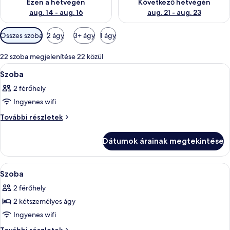
Ezen a hétvégén
Következő hétvégén
aug. 14 - aug. 16
aug. 21 - aug. 23
Szobákhoz
Összes szoba
2 ágy
3+ ágy
1 ágy
rendelkezésre
álló
22 szoba megjelenítése 22 közül
szűrők
A
Egy fürdőszoba, amelyben egy nagy tü
2
Szoba
következő
2 férőhely
szoba
Ingyenes wifi
összes
képének
Szoba
További részletek
további
megtekintése:
részletei
Szoba
Dátumok árainak megtekintése
A
Egy üdülőhely, melyhez tartozik úszóme
3
Szoba
következő
2 férőhely
szoba
2 kétszemélyes ágy
összes
képének
Ingyenes wifi
megtekintése:
Szoba