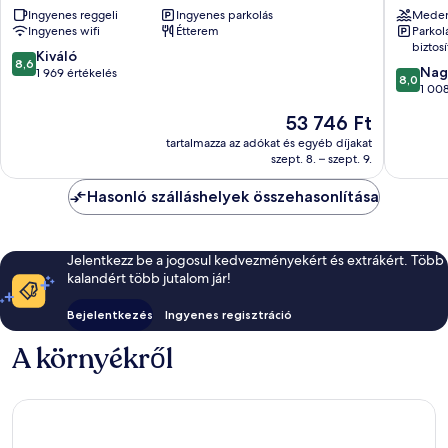
Ingyenes reggeli
Ingyenes parkolás
Mede
Malaga
Airport
Ingyenes wifi
Étterem
Parkol
Airport
Churria
biztosí
by
8.6
Kiváló
8,6
8.0
IHG
Nag
ennyiből:
1 969 értékelés
8,0
ennyiből
Churriana
1 008
10,
10,
Kiváló,
Az
53 746 Ft
Nagyon
1 969
ár
jó,
tartalmazza az adókat és egyéb díjakat
értékelés
53 746 Ft
szept. 8. – szept. 9.
1 008
értékelé
Hasonló szálláshelyek összehasonlítása
Jelentkezz be a jogosul kedvezményekért és extrákért. Több
kalandért több jutalom jár!
Bejelentkezés
Ingyenes regisztráció
A környékről