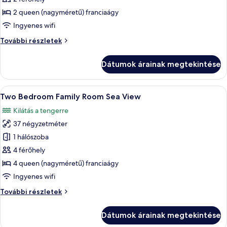
Superior
2 queen (nagyméretű) franciaágy
szoba,
Ingyenes wifi
kilátással
Superior
További részletek
a
szoba,
tengerre
kilátással
Dátumok árainak megtekintése
(Frontal)
a
tengerre
(Frontal)
A
Minibár, széf a szobában, íróasztal és
5
további
Two Bedroom Family Room Sea View
következő
részletei
Kilátás a tengerre
szoba
37 négyzetméter
összes
képének
1 hálószoba
megtekintése:
4 férőhely
Two
4 queen (nagyméretű) franciaágy
Bedroom
Ingyenes wifi
Family
Two
További részletek
Room
Bedroom
Sea
Family
Dátumok árainak megtekintése
View
Room