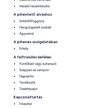
Vasaló/vasalódeszka
A pihentető alváshoz
Sötétítőfüggöny
Hangszigetelt szobák
Ágynemű
A pihenés szolgálatában
Erkély
A felfrissülés kellékei
Fürdőkád vagy zuhanyzó
Szappan és sampon
Hajszárító
Törölközők
Toalettpapír
Kapcsolattartás
Íróasztal