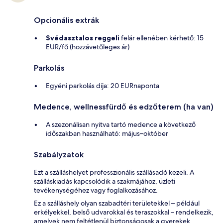
Opcionális extrák
Svédasztalos reggeli
felár ellenében kérhető: 15
EUR/fő (hozzávetőleges ár)
Parkolás
Egyéni parkolás díja: 20 EURnaponta
Medence, wellnessfürdő és edzőterem (ha van)
A szezonálisan nyitva tartó medence a következő
időszakban használható: május–október
Szabályzatok
Ezt a szálláshelyet professzionális szállásadó kezeli. A
szálláskiadás kapcsolódik a szakmájához, üzleti
tevékenységéhez vagy foglalkozásához.
Ez a szálláshely olyan szabadtéri területekkel – például
erkélyekkel, belső udvarokkal és teraszokkal – rendelkezik,
amelyek nem feltétlenül biztonságosak a gyerekek