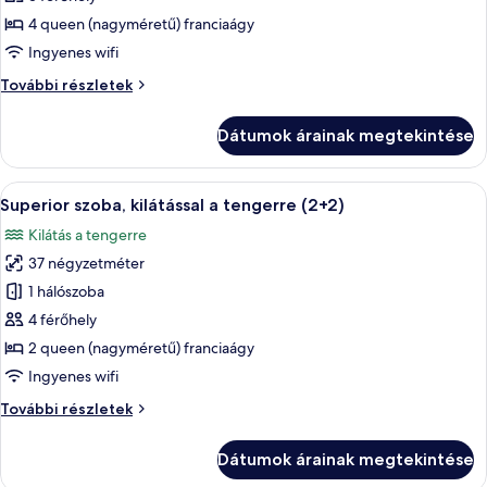
Two
4 queen (nagyméretű) franciaágy
Bedroom
Ingyenes wifi
Family
Two
További részletek
Room
Bedroom
Sea
Family
Dátumok árainak megtekintése
View
Room
Sea
(5AD)
View
A
Egy modern szállodai szoba, amelyben e
4
(5AD)
Superior szoba, kilátással a tengerre (2+2)
következő
további
Kilátás a tengerre
részletei
szoba
37 négyzetméter
összes
képének
1 hálószoba
megtekintése:
4 férőhely
Superior
2 queen (nagyméretű) franciaágy
szoba,
Ingyenes wifi
kilátással
Superior
További részletek
a
szoba,
tengerre
kilátással
Dátumok árainak megtekintése
(2+2)
a
tengerre