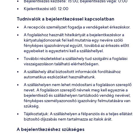
Bejelentkezés kezdete: 15:00, bejelentkezés vége: 0:00
Kijelentkezési idő: 12:00
Tudnivalók a bejelentkezéssel kapcsolatban
A recepciós személyzet fogadja a vendégeket érkezéskor.
A foglaláshoz használt hitelkártyát a bejelentkezéskor a
kártyatulajdonosnak fel kell mutatnia egy nevére szóló
fényképes igazolvánnyal együtt, továbbá az érkezés előtt
egyebeket is egyeztetni kell a szálláshellyel.
További részletekkel a szálláshely tud szolgálni a foglalási
visszaigazoláson található elérhetőségen.
A szálláshely által biztosított információk fordításához
automatikus eszközöket használhatunk.
A szálláshelyen nem lehet módosítani a foglaláson szereplő
nevet. A foglaláson szereplő névnek meg kell egyeznie a
bejelentkező és szálláshelyen tartózkodó vendég nevével;
fényképes személyazonosító igazolvány felmutatására van
szükség.
Tájékoztatjuk: A szálláshelyen a félpanziós és a teljes ellátást
biztosító díjszabás nem tartalmazza az italok árát.
A bejelentkezéshez szükséges