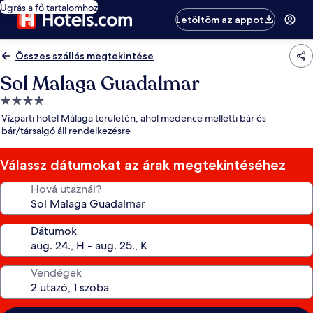
Ugrás a fő tartalomhoz
Letöltöm az appot
Összes szállás megtekintése
Sol Malaga Guadalmar
4.0
csillagos
Vízparti hotel Málaga területén, ahol medence melletti bár és
szálláshely
bár/társalgó áll rendelkezésre
Válassz dátumokat az árak megtekintéséhez
Hová utaznál?
Dátumok
Vendégek