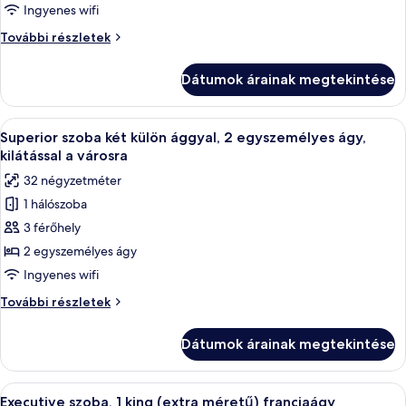
szoba,
Ingyenes wifi
1
Superior
További részletek
king
szoba,
(extra
1
Dátumok árainak megtekintése
king
méretű)
(extra
franciaágy,
méretű)
A
Egy szállodai szoba, amelyben egy nagy 
kilátással
6
franciaágy,
Superior szoba két külön ággyal, 2 egyszemélyes ágy,
következő
kilátással
a
kilátással a városra
a
szoba
városra
32 négyzetméter
városra
összes
további
1 hálószoba
képének
részletei
3 férőhely
megtekintése:
Superior
2 egyszemélyes ágy
szoba
Ingyenes wifi
két
Superior
További részletek
külön
szoba
ággyal,
két
Dátumok árainak megtekintése
külön
2
ággyal,
egyszemélyes
2
A
Egy szállodai szoba, amelyben egy nagy
ágy,
8
egyszemélyes
Executive szoba, 1 king (extra méretű) franciaágy