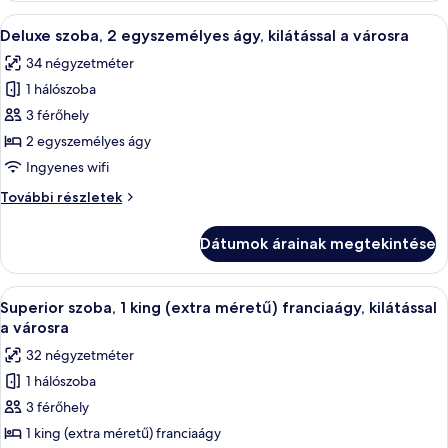
franciaágy,
méretű)
A
Egy szállodai szoba, amelyben egy nagy
kilátással
5
franciaágy,
Deluxe szoba, 2 egyszemélyes ágy, kilátással a városra
következő
kilátással
a
34 négyzetméter
a
szoba
városra
városra
1 hálószoba
összes
további
képének
3 férőhely
részletei
megtekintése:
2 egyszemélyes ágy
Deluxe
Ingyenes wifi
szoba,
Deluxe
További részletek
2
szoba,
egyszemélyes
2
Dátumok árainak megtekintése
egyszemélyes
ágy,
ágy,
kilátással
kilátással
A
Egy szállodai szoba, amelyben egy nagy 
a
6
a
Superior szoba, 1 king (extra méretű) franciaágy, kilátással
következő
városra
városra
a városra
további
szoba
32 négyzetméter
részletei
összes
1 hálószoba
képének
3 férőhely
megtekintése:
Superior
1 king (extra méretű) franciaágy