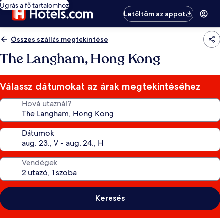
Ugrás a fő tartalomhoz
Letöltöm az appot
Összes szállás megtekintése
The Langham, Hong Kong
Válassz dátumokat az árak megtekintéséhez
Hová utaznál?
Dátumok
Vendégek
Keresés