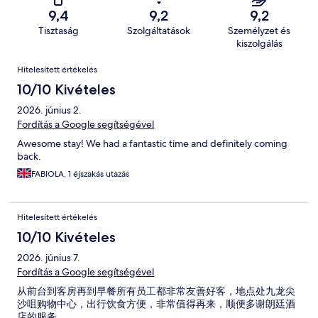
9,4
9,2
9,2
Tisztaság
Szolgáltatások
Személyzet és
kiszolgálás
Értékelések
Hitelesített értékelés
10/10 Kivételes
2026. június 2.
Fordítás a Google segítségével
Awesome stay! We had a fantastic time and definitely coming
back.
FABIOLA, 1 éjszakás utazás
Hitelesített értékelés
10/10 Kivételes
2026. június 7.
Fordítás a Google segítségével
从前台到客房再到早餐所有员工都非常友善好客，地点处九龙尖
沙咀购物中心，出行饮食方便，非常值得再来，顺便多谢朗廷酒
店的服务。