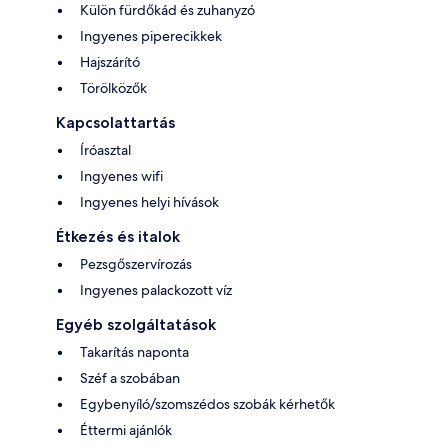
Külön fürdőkád és zuhanyzó
Ingyenes piperecikkek
Hajszárító
Törölközők
Kapcsolattartás
Íróasztal
Ingyenes wifi
Ingyenes helyi hívások
Étkezés és italok
Pezsgőszervírozás
Ingyenes palackozott víz
Egyéb szolgáltatások
Takarítás naponta
Széf a szobában
Egybenyíló/szomszédos szobák kérhetők
Éttermi ajánlók