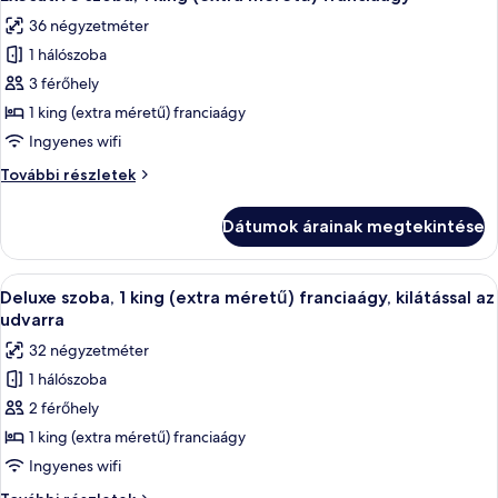
következő
ágy,
kilátással
36 négyzetméter
kilátással
szoba
a
a
1 hálószoba
összes
városra
városra
képének
3 férőhely
további
megtekintése:
részletei
1 king (extra méretű) franciaágy
Executive
Ingyenes wifi
szoba,
Executive
További részletek
1
szoba,
king
1
Dátumok árainak megtekintése
king
(extra
(extra
méretű)
méretű)
A
Egy modern fürőszoba márvány mosdóka
franciaágy
5
franciaágy
Deluxe szoba, 1 king (extra méretű) franciaágy, kilátással az
következő
további
udvarra
részletei
szoba
32 négyzetméter
összes
1 hálószoba
képének
2 férőhely
megtekintése:
Deluxe
1 king (extra méretű) franciaágy
szoba,
Ingyenes wifi
1
Deluxe