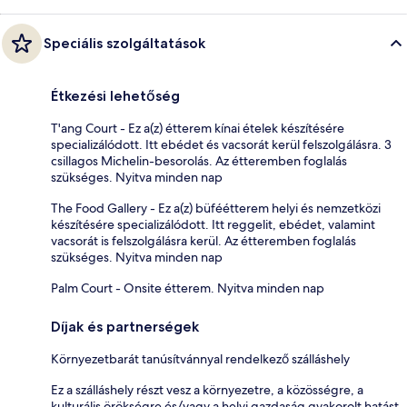
Speciális szolgáltatások
Étkezési lehetőség
T'ang Court - Ez a(z) étterem kínai ételek készítésére
specializálódott. Itt ebédet és vacsorát kerül felszolgálásra. 3
csillagos Michelin-besorolás. Az étteremben foglalás
szükséges. Nyitva minden nap
The Food Gallery - Ez a(z) büféétterem helyi és nemzetközi
készítésére specializálódott. Itt reggelit, ebédet, valamint
vacsorát is felszolgálásra kerül. Az étteremben foglalás
szükséges. Nyitva minden nap
Palm Court - Onsite étterem. Nyitva minden nap
Díjak és partnerségek
Környezetbarát tanúsítvánnyal rendelkező szálláshely
Ez a szálláshely részt vesz a környezetre, a közösségre, a
kulturális örökségre és/vagy a helyi gazdaság gyakorolt hatást