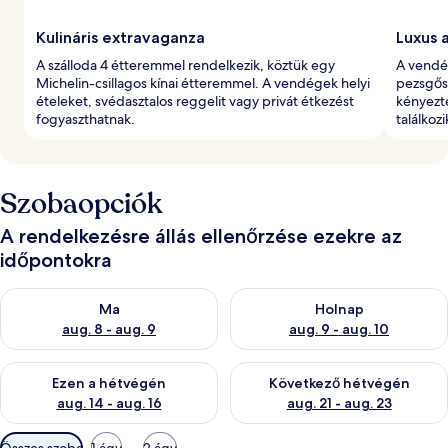
Kulináris extravaganza
Luxus a
A szálloda 4 étteremmel rendelkezik, köztük egy
A vendé
Michelin-csillagos kínai étteremmel. A vendégek helyi
pezsgősz
ételeket, svédasztalos reggelit vagy privát étkezést
kényezte
fogyaszthatnak.
találkoz
Szobaopciók
A rendelkezésre állás ellenőrzése ezekre az
időpontokra
A ma esti rendelkezésre állás ellenőrzése: aug. 8 - aug. 9
A holnapi rendelkezésre állás e
Ma
Holnap
aug. 8 - aug. 9
aug. 9 - aug. 10
A mostani hétvégi rendelkezésre állás ellenőrzése: aug. 14 - au
A következő hétvégi rendelkezé
Ezen a hétvégén
Következő hétvégén
aug. 14 - aug. 16
aug. 21 - aug. 23
Szobákhoz
Összes szoba
1 ágy
2 ágy