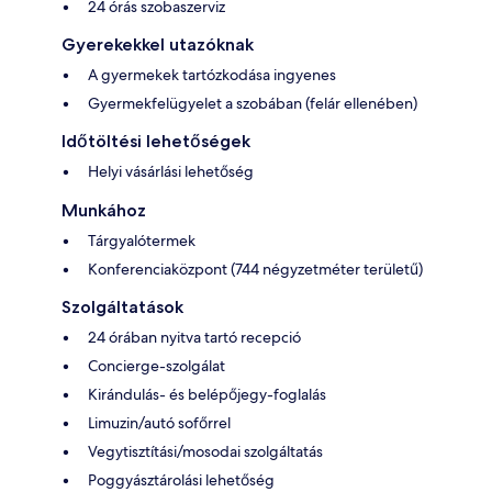
24 órás szobaszerviz
Gyerekekkel utazóknak
A gyermekek tartózkodása ingyenes
Gyermekfelügyelet a szobában (felár ellenében)
Időtöltési lehetőségek
Helyi vásárlási lehetőség
Munkához
Tárgyalótermek
Konferenciaközpont (744 négyzetméter területű)
Szolgáltatások
24 órában nyitva tartó recepció
Concierge-szolgálat
Kirándulás- és belépőjegy-foglalás
Limuzin/autó sofőrrel
Vegytisztítási/mosodai szolgáltatás
Poggyásztárolási lehetőség