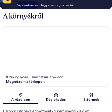
Bejelentkezés
Ingyenes regisztráció
A környékről
8 Peking Road, Tsimshatsui, Kowloon
Megnézem a térképen
Térkép
A közelben
Közlekedés
Éttermek
Harbour City bevásárlóközpont
- 2 perc gyalog
- 0.2 km