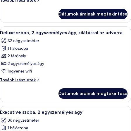
További részletek
king
szoba,
(extra
1
Dátumok árainak megtekintése
king
méretű)
(extra
franciaágy,
méretű)
A
Egy modern fürőszoba márvány mosdóka
kilátással
5
franciaágy,
Deluxe szoba, 2 egyszemélyes ágy, kilátással az udvarra
következő
kilátással
az
32 négyzetméter
az
szoba
udvarra
udvarra
1 hálószoba
összes
további
képének
2 férőhely
részletei
megtekintése:
2 egyszemélyes ágy
Deluxe
Ingyenes wifi
szoba,
Deluxe
További részletek
2
szoba,
egyszemélyes
2
Dátumok árainak megtekintése
egyszemélyes
ágy,
ágy,
kilátással
kilátással
A
Egy szállodai szoba, amelyben egy nagy
az
8
az
Executive szoba, 2 egyszemélyes ágy
következő
udvarra
udvarra
36 négyzetméter
további
szoba
részletei
1 hálószoba
összes