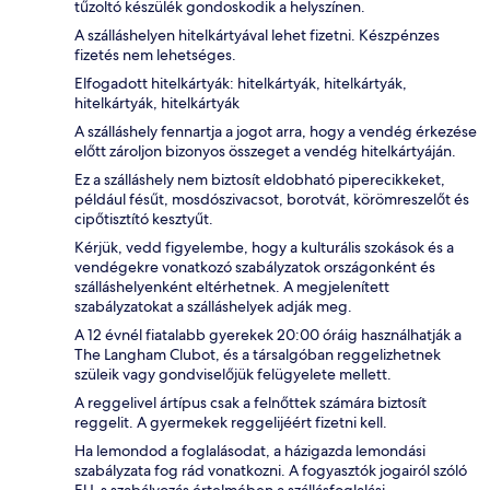
tűzoltó készülék gondoskodik a helyszínen.
A szálláshelyen hitelkártyával lehet fizetni. Készpénzes
fizetés nem lehetséges.
Elfogadott hitelkártyák: hitelkártyák, hitelkártyák,
hitelkártyák, hitelkártyák
A szálláshely fennartja a jogot arra, hogy a vendég érkezése
előtt zároljon bizonyos összeget a vendég hitelkártyáján.
Ez a szálláshely nem biztosít eldobható piperecikkeket,
például fésűt, mosdószivacsot, borotvát, körömreszelőt és
cipőtisztító kesztyűt.
Kérjük, vedd figyelembe, hogy a kulturális szokások és a
vendégekre vonatkozó szabályzatok országonként és
szálláshelyenként eltérhetnek. A megjelenített
szabályzatokat a szálláshelyek adják meg.
A 12 évnél fiatalabb gyerekek 20:00 óráig használhatják a
The Langham Clubot, és a társalgóban reggelizhetnek
szüleik vagy gondviselőjük felügyelete mellett.
A reggelivel ártípus csak a felnőttek számára biztosít
reggelit. A gyermekek reggelijéért fizetni kell.
Ha lemondod a foglalásodat, a házigazda lemondási
szabályzata fog rád vonatkozni. A fogyasztók jogairól szóló
EU-s szabályozás értelmében a szállásfoglalási