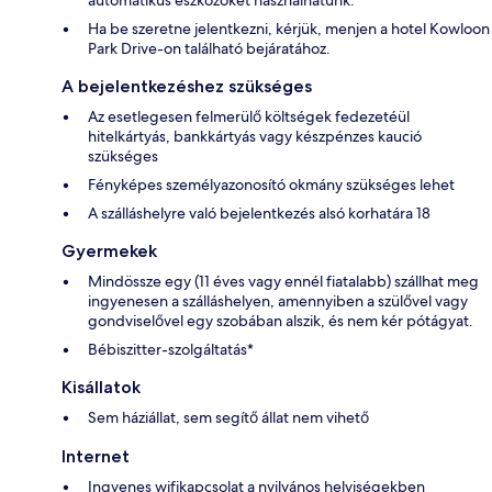
Ha be szeretne jelentkezni, kérjük, menjen a hotel Kowloon
Park Drive-on található bejáratához.
A bejelentkezéshez szükséges
Az esetlegesen felmerülő költségek fedezetéül
hitelkártyás, bankkártyás vagy készpénzes kaució
szükséges
Fényképes személyazonosító okmány szükséges lehet
A szálláshelyre való bejelentkezés alsó korhatára 18
Gyermekek
Mindössze egy (11 éves vagy ennél fiatalabb) szállhat meg
ingyenesen a szálláshelyen, amennyiben a szülővel vagy
gondviselővel egy szobában alszik, és nem kér pótágyat.
Bébiszitter-szolgáltatás*
Kisállatok
Sem háziállat, sem segítő állat nem vihető
Internet
Ingyenes wifikapcsolat a nyilvános helyiségekben