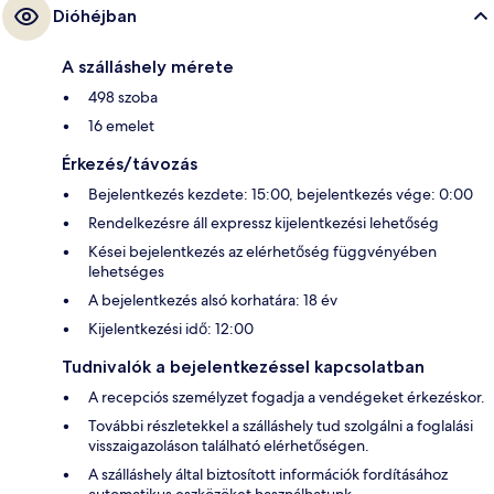
Dióhéjban
A szálláshely mérete
498 szoba
16 emelet
Érkezés/távozás
Bejelentkezés kezdete: 15:00, bejelentkezés vége: 0:00
Rendelkezésre áll expressz kijelentkezési lehetőség
Kései bejelentkezés az elérhetőség függvényében
lehetséges
A bejelentkezés alsó korhatára: 18 év
Kijelentkezési idő: 12:00
Tudnivalók a bejelentkezéssel kapcsolatban
A recepciós személyzet fogadja a vendégeket érkezéskor.
További részletekkel a szálláshely tud szolgálni a foglalási
visszaigazoláson található elérhetőségen.
A szálláshely által biztosított információk fordításához
automatikus eszközöket használhatunk.