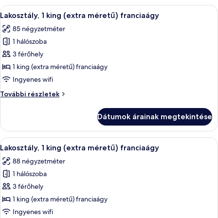
részletei
A
Egy modern étkező, melyben üveglapú as
14
Lakosztály, 1 king (extra méretű) franciaágy
következő
85 négyzetméter
szoba
1 hálószoba
összes
képének
3 férőhely
megtekintése:
1 king (extra méretű) franciaágy
Lakosztály,
Ingyenes wifi
1
Lakosztály,
További részletek
king
1
(extra
king
Dátumok árainak megtekintése
(extra
méretű)
méretű)
franciaágy
franciaágy
A
Minibár, széf a szobában és íróasztal
10
további
Lakosztály, 1 king (extra méretű) franciaágy
következő
részletei
88 négyzetméter
szoba
1 hálószoba
összes
képének
3 férőhely
megtekintése:
1 king (extra méretű) franciaágy
Lakosztály,
Ingyenes wifi