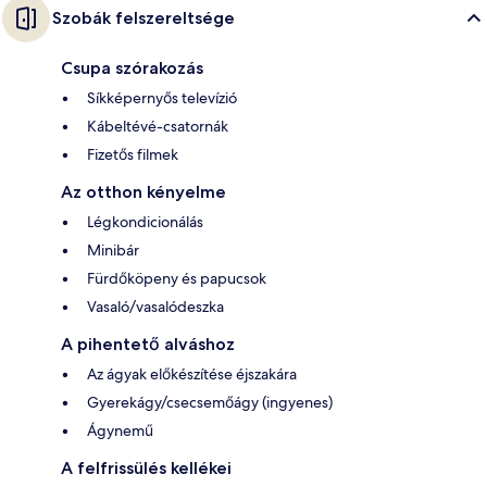
Szobák felszereltsége
Csupa szórakozás
Síkképernyős televízió
Kábeltévé-csatornák
Fizetős filmek
Az otthon kényelme
Légkondicionálás
Minibár
Fürdőköpeny és papucsok
Vasaló/vasalódeszka
A pihentető alváshoz
Az ágyak előkészítése éjszakára
Gyerekágy/csecsemőágy (ingyenes)
Ágynemű
A felfrissülés kellékei