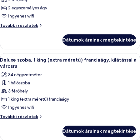
képének
részletei
megtekintése:
2 egyszemélyes ágy
Superior
Ingyenes wifi
szoba,
Superior
További részletek
2
szoba,
egyszemélyes
2
Dátumok árainak megtekintése
egyszemélyes
ágy,
ágy,
kilátással
kilátással
A
Egy modern nappali, melyben fekete szí
az
4
az
Deluxe szoba, 1 king (extra méretű) franciaágy, kilátással a
következő
udvarra
udvarra
városra
további
szoba
34 négyzetméter
részletei
összes
1 hálószoba
képének
3 férőhely
megtekintése:
Deluxe
1 king (extra méretű) franciaágy
szoba,
Ingyenes wifi
1
Deluxe
További részletek
king
szoba,
(extra
1
Dátumok árainak megtekintése
king
méretű)
(extra