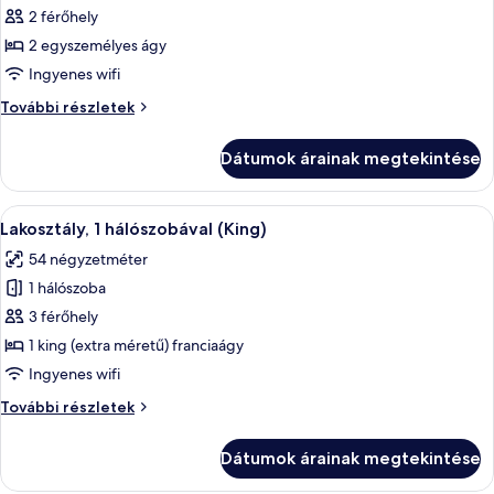
képének
2 férőhely
megtekintése:
2 egyszemélyes ágy
Executive
Ingyenes wifi
szoba,
Executive
További részletek
2
szoba,
egyszemélyes
2
Dátumok árainak megtekintése
egyszemélyes
ágy
ágy
további
A
Egy modern nappali kandallóval, televí
10
részletei
Lakosztály, 1 hálószobával (King)
következő
54 négyzetméter
szoba
1 hálószoba
összes
képének
3 férőhely
megtekintése:
1 king (extra méretű) franciaágy
Lakosztály,
Ingyenes wifi
1
Lakosztály,
További részletek
hálószobával
1
(King)
hálószobával
Dátumok árainak megtekintése
(King)
további