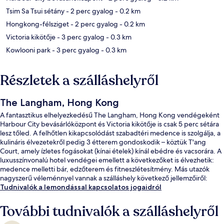
Tsim Sa Tsui sétány
- 2 perc gyalog
- 0.2 km
Hongkong-félsziget
- 2 perc gyalog
- 0.2 km
Victoria kikötője
- 3 perc gyalog
- 0.3 km
Kowlooni park
- 3 perc gyalog
- 0.3 km
Részletek a szálláshelyről
The Langham, Hong Kong
A fantasztikus elhelyezkedésű The Langham, Hong Kong vendégeként
Harbour City bevásárlóközpont és Victoria kikötője is csak 5 perc sétára
lesz tőled. A felhőtlen kikapcsolódást szabadtéri medence is szolgálja, a
kulináris élvezetekről pedig 3 étterem gondoskodik – köztük T'ang
Court, amely ízletes fogásokat (kínai ételek) kínál ebédre és vacsorára. A
luxusszínvonalú hotel vendégei emellett a következőket is élvezhetik:
medence melletti bár, edzőterem és fitneszlétesítmény. Más utazók
nagyszerű véleménnyel vannak a szálláshely következő jellemzőiről:
segítőkész személyzet és elhelyezkedés.
Tudnivalók a lemondással kapcsolatos jogaidról
További tudnivalók a szálláshelyről