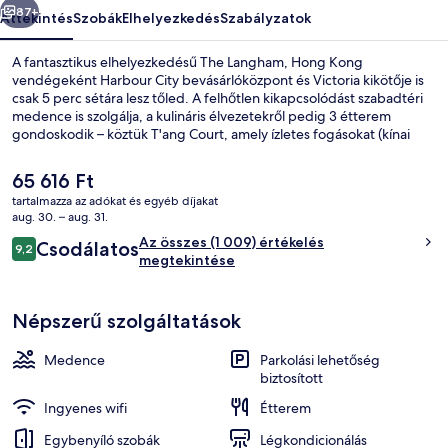
87+
Áttekintés
Szobák
Elhelyezkedés
Szabályzatok
A fantasztikus elhelyezkedésű The Langham, Hong Kong
vendégeként Harbour City bevásárlóközpont és Victoria kikötője is
csak 5 perc sétára lesz tőled. A felhőtlen kikapcsolódást szabadtéri
medence is szolgálja, a kulináris élvezetekről pedig 3 étterem
gondoskodik – köztük T'ang Court, amely ízletes fogásokat (kínai
ételek) kínál ebédre és vacsorára. A luxusszínvonalú hotel vendégei
emellett a következőket is élvezhetik: medence melletti bár,
A
65 616 Ft
edzőterem és fitneszlétesítmény. Más utazók nagyszerű
jelenlegi
tartalmazza az adókat és egyéb díjakat
véleménnyel vannak a szálláshely következő jellemzőiről: segítőkész
ár
aug. 30. – aug. 31.
személyzet és elhelyezkedés.
Síkképernyős tévé és fizetős filmek
65 616 Ft
Értékelések
Az összes (1 009) értékelés
Csodálatos
9,2
9,2 ennyiből: 10
megtekintése
Népszerű szolgáltatások
Medence
Parkolási lehetőség
biztosított
Ingyenes wifi
Étterem
Egybenyíló szobák
Légkondicionálás