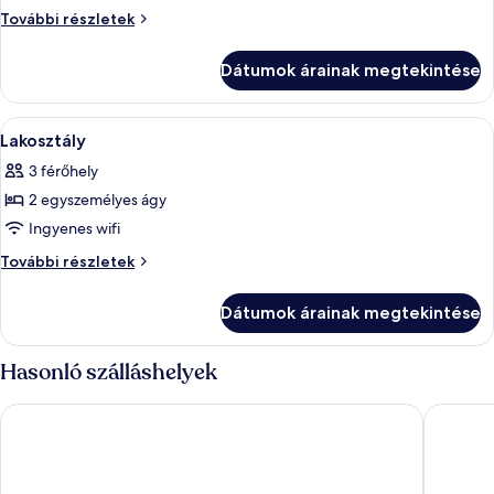
1
Lakosztály,
További részletek
king
1
(extra
king
Dátumok árainak megtekintése
(extra
méretű)
méretű)
franciaágy
franciaágy
A
Egy modern nappali kandallóval, televí
8
további
Lakosztály
következő
részletei
3 férőhely
szoba
2 egyszemélyes ágy
összes
képének
Ingyenes wifi
megtekintése:
Lakosztály
További részletek
Lakosztály
további
részletei
Dátumok árainak megtekintése
Hasonló szálláshelyek
Kowloon Shangri-La, Hong Kong
Sherato