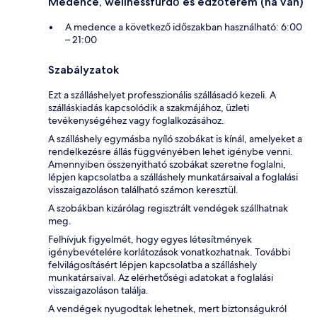
Medence, wellnessfürdő és edzőterem (ha van)
A medence a következő időszakban használható: 6:00
– 21:00
Szabályzatok
Ezt a szálláshelyet professzionális szállásadó kezeli. A
szálláskiadás kapcsolódik a szakmájához, üzleti
tevékenységéhez vagy foglalkozásához.
A szálláshely egymásba nyíló szobákat is kínál, amelyeket a
rendelkezésre állás függvényében lehet igénybe venni.
Amennyiben összenyitható szobákat szeretne foglalni,
lépjen kapcsolatba a szálláshely munkatársaival a foglalási
visszaigazoláson található számon keresztül.
A szobákban kizárólag regisztrált vendégek szállhatnak
meg.
Felhívjuk figyelmét, hogy egyes létesítmények
igénybevételére korlátozások vonatkozhatnak. További
felvilágosításért lépjen kapcsolatba a szálláshely
munkatársaival. Az elérhetőségi adatokat a foglalási
visszaigazoláson találja.
A vendégek nyugodtak lehetnek, mert biztonságukról