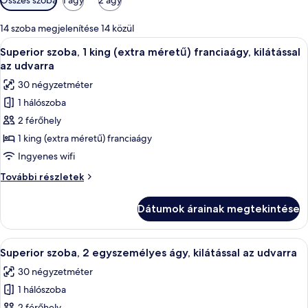
rendelkezésre
álló
14 szoba megjelenítése 14 közül
szűrők
A
Egy szállodai szoba, amelyben található
6
Superior szoba, 1 king (extra méretű) franciaágy, kilátással
következő
az udvarra
szoba
30 négyzetméter
összes
1 hálószoba
képének
2 férőhely
megtekintése:
Superior
1 king (extra méretű) franciaágy
szoba,
Ingyenes wifi
1
Superior
További részletek
king
szoba,
(extra
1
Dátumok árainak megtekintése
king
méretű)
(extra
franciaágy,
méretű)
A
Egy szállodai szoba, amelyben található
kilátással
6
franciaágy,
Superior szoba, 2 egyszemélyes ágy, kilátással az udvarra
következő
kilátással
az
30 négyzetméter
az
szoba
udvarra
udvarra
1 hálószoba
összes
további
2 férőhely