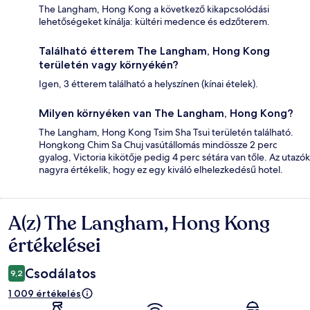
The Langham, Hong Kong a következő kikapcsolódási
lehetőségeket kínálja: kültéri medence és edzőterem.
Található étterem The Langham, Hong Kong
területén vagy környékén?
Igen, 3 étterem található a helyszínen (kínai ételek).
Milyen környéken van The Langham, Hong Kong?
The Langham, Hong Kong Tsim Sha Tsui területén található.
Hongkong Chim Sa Chuj vasútállomás mindössze 2 perc
gyalog, Victoria kikötője pedig 4 perc sétára van tőle. Az utazók
nagyra értékelik, hogy ez egy kiváló elhelezkedésű hotel.
A(z) The Langham, Hong Kong
Értékelések
értékelései
Csodálatos
9,2
1 009 értékelés