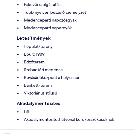
Esküvői szolgáltatás
Több nyelven beszélő személyzet
Medenceparti napozóágyak
Medenceparti napernyők
Létesítmények
1 épület/torony
Épült: 1989
Edzőterem
Szabadtéri medence
Bevásárlóközpont a helyszínen
Bankett-terem
Viktoriánus stílusú
Akadálymentesítés
Lift
Akadálymentesített útvonal kerekesszékeseknek