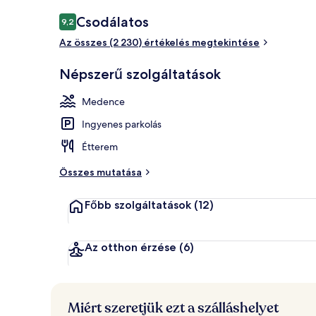
2 bár/társalg
Értékelések
Csodálatos
9,2
9,2 ennyiből: 10
Az összes (2 230) értékelés megtekintése
Népszerű szolgáltatások
Medence
Ingyenes parkolás
Étterem
Összes mutatása
Főbb szolgáltatások
(12)
Az otthon érzése
(6)
Miért szeretjük ezt a szálláshelyet