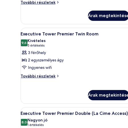
Executive
Tower
További részletek
Tower
Grand
Grand
Deluxe
Árak megtekintés
Deluxe
Twin
Twin
további
A
Egy szállodai szoba, amelyben e
5
részletei
Executive Tower Premier Twin Room
következő
Kivételes
szoba
9,6
10-ből 9,6
(5
5 értékelés
összes
értékelés)
3 férőhely
képének
2 egyszemélyes ágy
megtekintése:
Ingyenes wifi
Executive
Executive
Tower
További részletek
Tower
Premier
Premier
Twin
Twin
Árak megtekintés
Room
Room
további
részletei
A
Egy modern szállodaszoba, amely
5
Executive Tower Premier Double (La Cime Access)
következő
Nagyon jó
szoba
8,0
10-ből 8,0
(1
1 értékelés