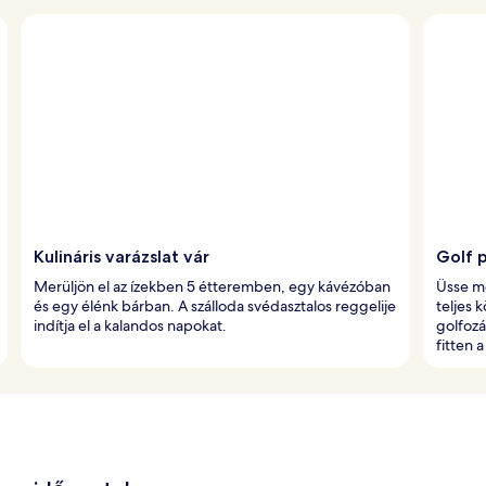
Kulináris varázslat vár
Golf 
Merüljön el az ízekben 5 étteremben, egy kávézóban
Üsse me
és egy élénk bárban. A szálloda svédasztalos reggelije
teljes 
indítja el a kalandos napokat.
golfozá
fitten 