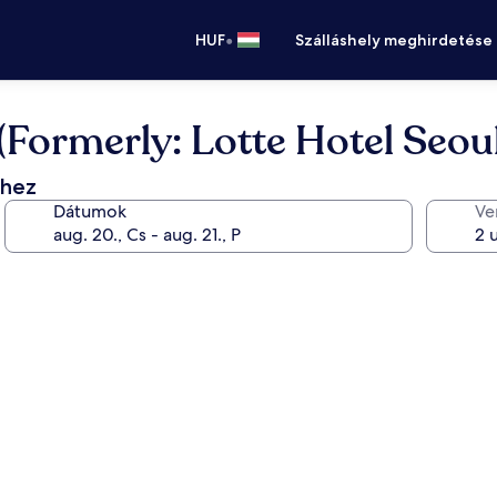
•
HUF
Szálláshely meghirdetése
(Formerly: Lotte Hotel Seoul
éhez
Dátumok
Ve