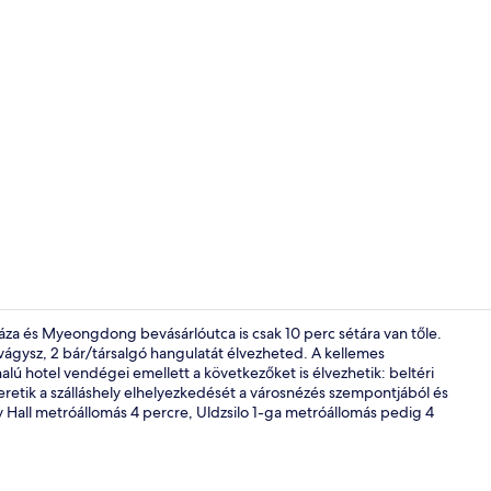
2 bár/társal
áza és Myeongdong bevásárlóutca is csak 10 perc sétára van tőle.
 vágysz, 2 bár/társalgó hangulatát élvezheted. A kellemes
alú hotel vendégei emellett a következőket is élvezhetik: beltéri
Bálterem
retik a szálláshely elhelyezkedését a városnézés szempontjából és
ty Hall metróállomás 4 percre, Uldzsilo 1-ga metróállomás pedig 4