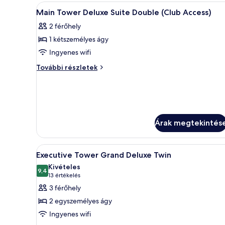
Deluxe
(Club
A
Egy szállodai szoba, amelyben e
4
Twin
Access)
Main Tower Deluxe Suite Double (Club Access)
következő
további
(Club
2 férőhely
részletei
szoba
Access)
1 kétszemélyes ágy
összes
képének
Ingyenes wifi
megtekintése:
Main
További részletek
Main
Tower
Deluxe
Tower
Suite
Deluxe
Double
Suite
(Club
Double
Access)
Árak megtekintés
további
(Club
részletei
Access)
A
Egy kétágyas szoba, íróasztallal,
4
Executive Tower Grand Deluxe Twin
következő
Kivételes
szoba
9,4
10-ből 9,4
(13
13 értékelés
összes
értékelés)
3 férőhely
képének
2 egyszemélyes ágy
megtekintése:
Ingyenes wifi
Executive