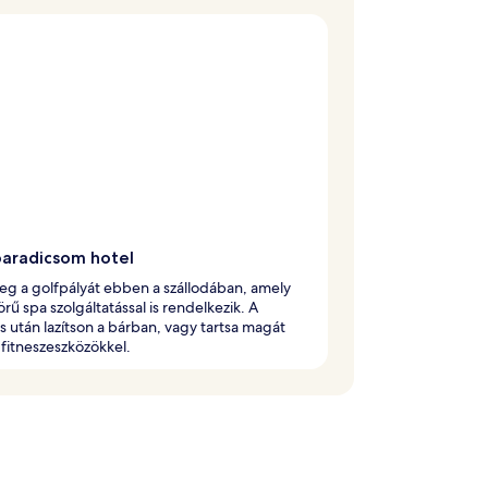
paradicsom hotel
g a golfpályát ebben a szállodában, amely
körű spa szolgáltatással is rendelkezik. A
s után lazítson a bárban, vagy tartsa magát
a fitneszeszközökkel.