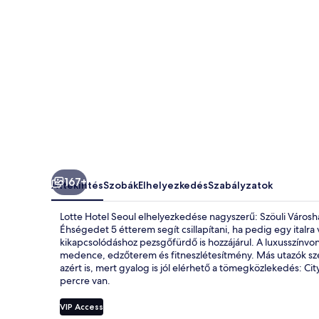
Hotel
Seoul)
képgalériája
167+
Áttekintés
Szobák
Elhelyezkedés
Szabályzatok
Lotte Hotel Seoul elhelyezkedése nagyszerű: Szöuli Városh
Éhségedet 5 étterem segít csillapítani, ha pedig egy italra
kikapcsolódáshoz pezsgőfürdő is hozzájárul. A luxusszínvon
medence, edzőterem és fitneszlétesítmény. Más utazók sze
azért is, mert gyalog is jól elérhető a tömegközlekedés: Ci
percre van.
VIP Access