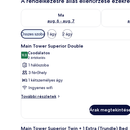
A rendelkezésre állás ellenőrzése ezekr
A ma esti rendelkezésre állás ellenőrzése: aug. 6 - au
A holnapi rend
Ma
aug. 6 - aug. 7
a
Szobákhoz
Összes szoba
1 ágy
2 ágy
rendelkezésre
A
Egy szállodai szoba, amelyben e
álló
3
Main Tower Superior Double
következő
szűrők
Csodálatos
szoba
9,0
10-ből 9,0
(2
2 értékelés
összes
értékelés)
1 hálószoba
képének
3 férőhely
megtekintése:
1 kétszemélyes ágy
Main
Ingyenes wifi
Tower
Superior
Main
További részletek
Tower
Double
Superior
Árak megtekintés
Double
további
részletei
A
Egy szállodai szoba két ággyal, í
3
Main Tower Superior Twin + 1 Extra (Trundle) Bed