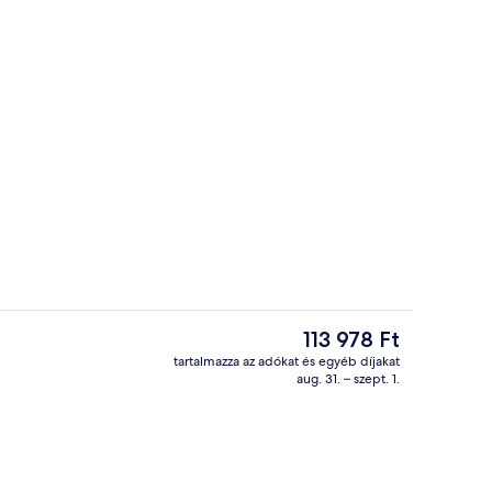
gó
Beltéri medence
A
113 978 Ft
jelenlegi
tartalmazza az adókat és egyéb díjakat
ár
aug. 31. – szept. 1.
Külső rész
113 978 Ft