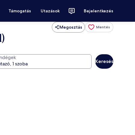
Támogatás
Utazások
Bejelentkezés
Megosztás
Mentés
)
ndégek
Keresés