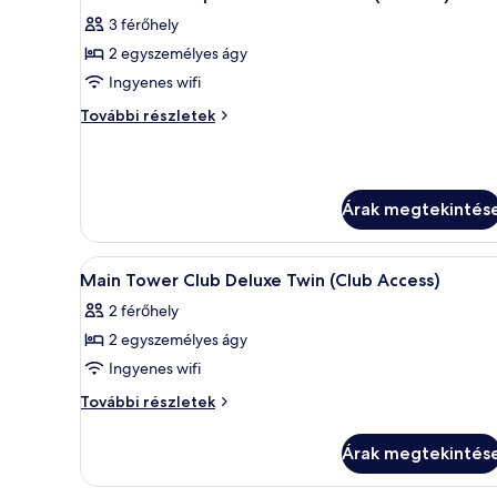
következő
3 férőhely
szoba
2 egyszemélyes ágy
összes
képének
Ingyenes wifi
megtekintése:
Main
További részletek
Main
Tower
Superior
Tower
Twin
Superior
+
Twin
Árak megtekintés
1
+
Extra
(Trundle)
1
A
Egy szállodai szoba két ággyal, t
Bed
4
Main Tower Club Deluxe Twin (Club Access)
Extra
következő
további
(Trundle)
2 férőhely
részletei
szoba
Bed
2 egyszemélyes ágy
összes
képének
Ingyenes wifi
megtekintése:
Main
További részletek
Main
Tower
Club
Tower
Árak megtekintés
Deluxe
Club
Twin