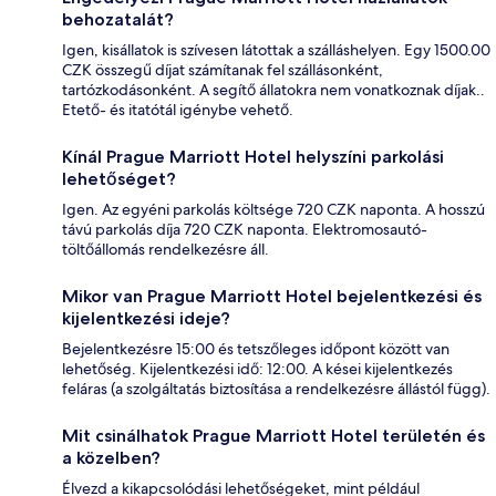
behozatalát?
Igen, kisállatok is szívesen látottak a szálláshelyen. Egy 1500.00
CZK összegű díjat számítanak fel szállásonként,
tartózkodásonként. A segítő állatokra nem vonatkoznak díjak..
Etető- és itatótál igénybe vehető.
Kínál Prague Marriott Hotel helyszíni parkolási
lehetőséget?
Igen. Az egyéni parkolás költsége 720 CZK naponta. A hosszú
távú parkolás díja 720 CZK naponta. Elektromosautó-
töltőállomás rendelkezésre áll.
Mikor van Prague Marriott Hotel bejelentkezési és
kijelentkezési ideje?
Bejelentkezésre 15:00 és tetszőleges időpont között van
lehetőség. Kijelentkezési idő: 12:00. A kései kijelentkezés
feláras (a szolgáltatás biztosítása a rendelkezésre állástól függ).
Mit csinálhatok Prague Marriott Hotel területén és
a közelben?
Élvezd a kikapcsolódási lehetőségeket, mint például