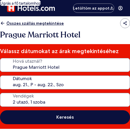
Ugrás a fő tartalomhoz
Letöltöm az appot
Összes szállás megtekintése
Prague Marriott Hotel
Válassz dátumokat az árak megtekintéséhez
Hová utaznál?
Dátumok
Vendégek
Keresés