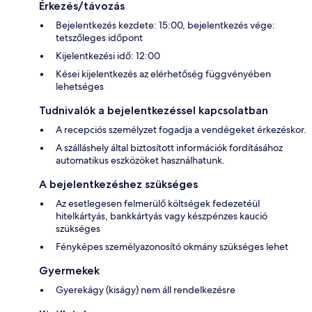
Érkezés/távozás
Bejelentkezés kezdete: 15:00, bejelentkezés vége:
tetszőleges időpont
Kijelentkezési idő: 12:00
Kései kijelentkezés az elérhetőség függvényében
lehetséges
Tudnivalók a bejelentkezéssel kapcsolatban
A recepciós személyzet fogadja a vendégeket érkezéskor.
A szálláshely által biztosított információk fordításához
automatikus eszközöket használhatunk.
A bejelentkezéshez szükséges
Az esetlegesen felmerülő költségek fedezetéül
hitelkártyás, bankkártyás vagy készpénzes kaució
szükséges
Fényképes személyazonosító okmány szükséges lehet
Gyermekek
Gyerekágy (kiságy) nem áll rendelkezésre