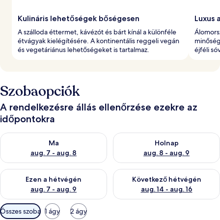
Kulináris lehetőségek bőségesen
Luxus 
A szálloda éttermet, kávézót és bárt kínál a különféle
Álomors
étvágyak kielégítésére. A kontinentális reggeli vegán
minőség
és vegetáriánus lehetőségeket is tartalmaz.
éjféli só
Szobaopciók
A rendelkezésre állás ellenőrzése ezekre az
időpontokra
A ma esti rendelkezésre állás ellenőrzése: aug. 7 - aug. 8
A holnapi rendelkezésre állás e
Ma
Holnap
aug. 7 - aug. 8
aug. 8 - aug. 9
A mostani hétvégi rendelkezésre állás ellenőrzése: aug. 7 - aug
A következő hétvégi rendelkezé
Ezen a hétvégén
Következő hétvégén
aug. 7 - aug. 9
aug. 14 - aug. 16
Szobákhoz
Összes szoba
1 ágy
2 ágy
rendelkezésre