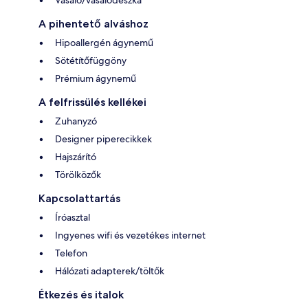
A pihentető alváshoz
Hipoallergén ágynemű
Sötétítőfüggöny
Prémium ágynemű
A felfrissülés kellékei
Zuhanyzó
Designer piperecikkek
Hajszárító
Törölközők
Kapcsolattartás
Íróasztal
Ingyenes wifi és vezetékes internet
Telefon
Hálózati adapterek/töltők
Étkezés és italok