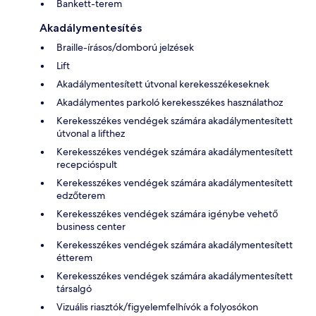
Bankett-terem
Akadálymentesítés
Braille-írásos/domború jelzések
Lift
Akadálymentesített útvonal kerekesszékeseknek
Akadálymentes parkoló kerekesszékes használathoz
Kerekesszékes vendégek számára akadálymentesített
útvonal a lifthez
Kerekesszékes vendégek számára akadálymentesített
recepcióspult
Kerekesszékes vendégek számára akadálymentesített
edzőterem
Kerekesszékes vendégek számára igénybe vehető
business center
Kerekesszékes vendégek számára akadálymentesített
étterem
Kerekesszékes vendégek számára akadálymentesített
társalgó
Vizuális riasztók/figyelemfelhívók a folyosókon