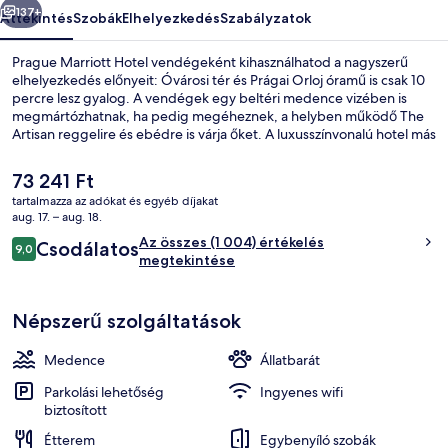
137+
Áttekintés
Szobák
Elhelyezkedés
Szabályzatok
Prague Marriott Hotel vendégeként kihasználhatod a nagyszerű
elhelyezkedés előnyeit: Óvárosi tér és Prágai Orloj óramű is csak 10
percre lesz gyalog. A vendégek egy beltéri medence vizében is
megmártózhatnak, ha pedig megéheznek, a helyben működő The
Artisan reggelire és ebédre is várja őket. A luxusszínvonalú hotel más
fontos előnyei például a következők: bár/társalgó, 24 órában nyitva
tartó fitneszterem és fitneszlétesítmény. Más utazók kiemelkedően
A
73 241 Ft
jónak tartják a hely következó jellemzőit: segítőkész személyzet.
jelenlegi
tartalmazza az adókat és egyéb díjakat
Rövid sétával megközelíthető a tömegközlekedés: Masarykovo
ár
aug. 17. – aug. 18.
Nádraží villamosmegálló csak pár lépés, Náměstí Republiky
Bár (a szálláshelyen)
73 241 Ft
Értékelések
metróállomás pedig 3 perc séta.
Az összes (1 004) értékelés
Csodálatos
9,0
9,0 ennyiből: 10
megtekintése
Népszerű szolgáltatások
Medence
Állatbarát
Parkolási lehetőség
Ingyenes wifi
biztosított
Étterem
Egybenyíló szobák