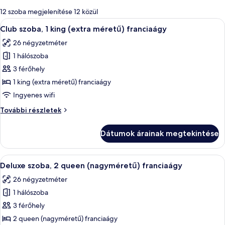
álló
12 szoba megjelenítése 12 közül
szűrők
A
Egy modern szállodaszoba, amelyben egy
10
Club szoba, 1 king (extra méretű) franciaágy
következő
26 négyzetméter
szoba
1 hálószoba
összes
képének
3 férőhely
megtekintése:
1 king (extra méretű) franciaágy
Club
Ingyenes wifi
szoba,
Club
További részletek
1
szoba,
king
1
Dátumok árainak megtekintése
king
(extra
(extra
méretű)
méretű)
A
Egy kétágyas szoba, íróasztallal, telev
franciaágy
7
franciaágy
Deluxe szoba, 2 queen (nagyméretű) franciaágy
következő
további
26 négyzetméter
részletei
szoba
1 hálószoba
összes
képének
3 férőhely
megtekintése:
2 queen (nagyméretű) franciaágy