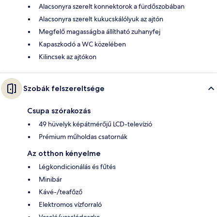
Alacsonyra szerelt konnektorok a fürdőszobában
Alacsonyra szerelt kukucskálólyuk az ajtón
Megfelő magasságba állítható zuhanyfej
Kapaszkodó a WC közelében
Kilincsek az ajtókon
Szobák felszereltsége
Csupa szórakozás
49 hüvelyk képátmérőjű LCD-televízió
Prémium műholdas csatornák
Az otthon kényelme
Légkondicionálás és fűtés
Minibár
Kávé-/teafőző
Elektromos vízforraló
Vasaló/vasalódeszka