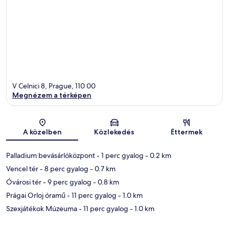
V Celnici 8, Prague, 110 00
Megnézem a térképen
Térkép
A közelben
Közlekedés
Éttermek
Palladium bevásárlóközpont
- 1 perc gyalog
- 0.2 km
Vencel tér
- 8 perc gyalog
- 0.7 km
Óvárosi tér
- 9 perc gyalog
- 0.8 km
Prágai Orloj óramű
- 11 perc gyalog
- 1.0 km
Szexjátékok Múzeuma
- 11 perc gyalog
- 1.0 km