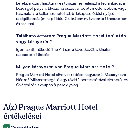
kerékpározás, hajótúrák és túrázás, és fejleszd a technikádat a
közeli golfpályán. Élvezd az úszást a fedett medencében, vagy
használd ki a kellemes hotel többi kikapcsolódást nyújtó
szolgáltatását (mint például 24 órában nyitva tartó fitneszterem
és szauna).
Található étterem Prague Marriott Hotel területén
vagy környékén?
Igen, az itt működő The Artisan a következőt is kínálja:
szabadtéri étkezés.
Milyen környéken van Prague Marriott Hotel?
Prague Marriott Hotel elhelyezkedése nagyszerű. Masarykovo
Nádraží villamosmegálló egy rövid 1 perces sétával elérhető, és
Óvárosi tér is csupán 8 perc gyalog.
A(z) Prague Marriott Hotel
Értékelések
értékelései
Csodálatos
9,0