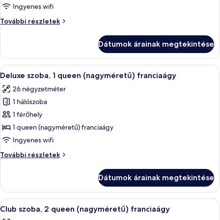
Deluxe
Ingyenes wifi
szoba,
Deluxe
További részletek
2
szoba,
queen
2
Dátumok árainak megtekintése
queen
(nagyméretű)
(nagyméretű)
franciaágy
franciaágy
A
Egy szállodai szoba, amelyben egy nagy
5
további
Deluxe szoba, 1 queen (nagyméretű) franciaágy
következő
részletei
26 négyzetméter
szoba
1 hálószoba
összes
képének
1 férőhely
megtekintése:
1 queen (nagyméretű) franciaágy
Deluxe
Ingyenes wifi
szoba,
Deluxe
További részletek
1
szoba,
queen
1
Dátumok árainak megtekintése
queen
(nagyméretű)
(nagyméretű)
franciaágy
franciaágy
A
Prémium ágynemű, minibár, széf a szob
8
további
Club szoba, 2 queen (nagyméretű) franciaágy
következő
részletei