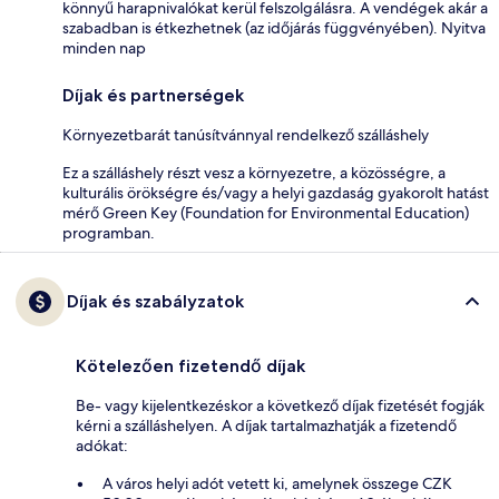
könnyű harapnivalókat kerül felszolgálásra. A vendégek akár a
szabadban is étkezhetnek (az időjárás függvényében). Nyitva
minden nap
Díjak és partnerségek
Környezetbarát tanúsítvánnyal rendelkező szálláshely
Ez a szálláshely részt vesz a környezetre, a közösségre, a
kulturális örökségre és/vagy a helyi gazdaság gyakorolt hatást
mérő Green Key (Foundation for Environmental Education)
programban.
Díjak és szabályzatok
Kötelezően fizetendő díjak
Be- vagy kijelentkezéskor a következő díjak fizetését fogják
kérni a szálláshelyen. A díjak tartalmazhatják a fizetendő
adókat:
A város helyi adót vetett ki, amelynek összege CZK