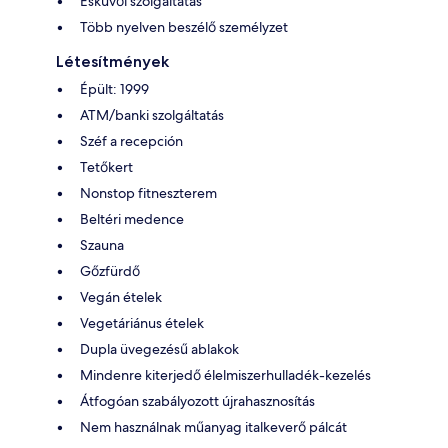
Esküvői szolgáltatás
Több nyelven beszélő személyzet
Létesítmények
Épült: 1999
ATM/banki szolgáltatás
Széf a recepción
Tetőkert
Nonstop fitneszterem
Beltéri medence
Szauna
Gőzfürdő
Vegán ételek
Vegetáriánus ételek
Dupla üvegezésű ablakok
Mindenre kiterjedő élelmiszerhulladék-kezelés
Átfogóan szabályozott újrahasznosítás
Nem használnak műanyag italkeverő pálcát