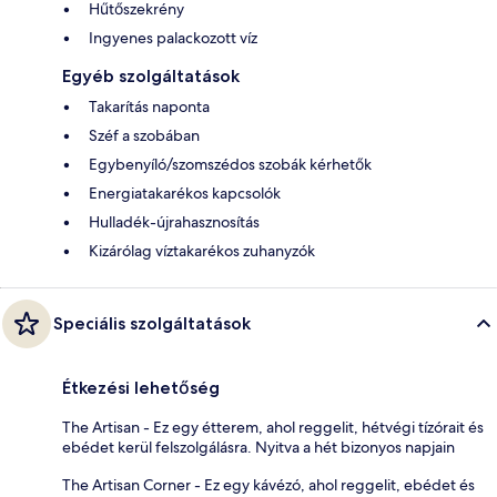
Hűtőszekrény
Ingyenes palackozott víz
Egyéb szolgáltatások
Takarítás naponta
Széf a szobában
Egybenyíló/szomszédos szobák kérhetők
Energiatakarékos kapcsolók
Hulladék-újrahasznosítás
Kizárólag víztakarékos zuhanyzók
Speciális szolgáltatások
Étkezési lehetőség
The Artisan - Ez egy étterem, ahol reggelit, hétvégi tízórait és
ebédet kerül felszolgálásra. Nyitva a hét bizonyos napjain
The Artisan Corner - Ez egy kávézó, ahol reggelit, ebédet és