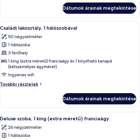
hálószobával
Dátumok árainak megtekintése
további
részletei
A
Egy szállodai szoba, amelyben van egy
6
Családi lakosztály, 1 hálószobával
következő
50 négyzetméter
szoba
1 hálószoba
összes
képének
3 férőhely
megtekintése:
1 king (extra méretű) franciaágy és 1 kinyitható kanapé
(kétszemélyes ágyméret)
Családi
lakosztály,
Ingyenes wifi
1
Családi
További részletek
hálószobával
lakosztály,
1
Dátumok árainak megtekintése
hálószobával
további
részletei
A
Egy szállodai szoba, amelyben található
5
Deluxe szoba, 1 king (extra méretű) franciaágy
következő
26 négyzetméter
szoba
1 hálószoba
összes