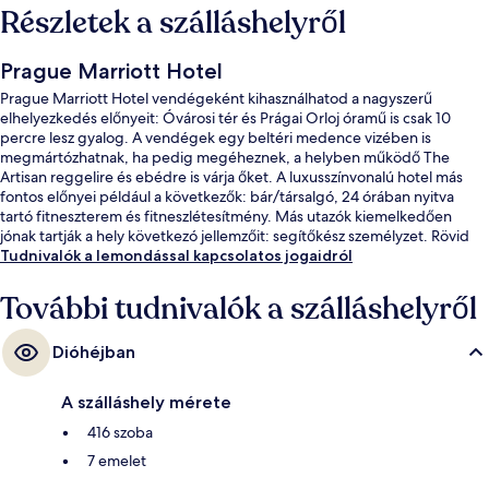
Részletek a szálláshelyről
Prague Marriott Hotel
Prague Marriott Hotel vendégeként kihasználhatod a nagyszerű
elhelyezkedés előnyeit: Óvárosi tér és Prágai Orloj óramű is csak 10
percre lesz gyalog. A vendégek egy beltéri medence vizében is
megmártózhatnak, ha pedig megéheznek, a helyben működő The
Artisan reggelire és ebédre is várja őket. A luxusszínvonalú hotel más
fontos előnyei például a következők: bár/társalgó, 24 órában nyitva
tartó fitneszterem és fitneszlétesítmény. Más utazók kiemelkedően
jónak tartják a hely következó jellemzőit: segítőkész személyzet. Rövid
sétával megközelíthető a tömegközlekedés: Masarykovo Nádraží
Tudnivalók a lemondással kapcsolatos jogaidról
villamosmegálló csak pár lépés, Náměstí Republiky metróállomás pedig
3 perc séta.
További tudnivalók a szálláshelyről
Dióhéjban
A szálláshely mérete
416 szoba
7 emelet