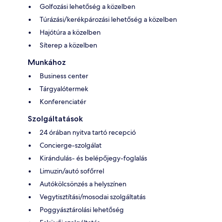
Golfozási lehetőség a közelben
Túrázási/kerékpározási lehetőség a közelben
Hajótúra a közelben
Síterep a közelben
Munkához
Business center
Tárgyalótermek
Konferenciatér
Szolgáltatások
24 órában nyitva tartó recepció
Concierge-szolgálat
Kirándulás- és belépőjegy-foglalás
Limuzin/autó sofőrrel
Autókölcsönzés a helyszínen
Vegytisztítási/mosodai szolgáltatás
Poggyásztárolási lehetőség