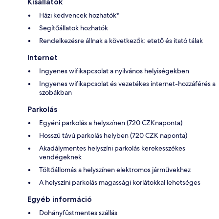
Kisállatok
Házi kedvencek hozhatók*
Segítőállatok hozhatók
Rendelkezésre állnak a következők: etető és itató tálak
Internet
Ingyenes wifikapcsolat a nyilvános helyiségekben
Ingyenes wifikapcsolat és vezetékes internet-hozzáférés a
szobákban
Parkolás
Egyéni parkolás a helyszínen (720 CZKnaponta)
Hosszú távú parkolás helyben (720 CZK naponta)
Akadálymentes helyszíni parkolás kerekesszékes
vendégeknek
Töltőállomás a helyszínen elektromos járművekhez
A helyszíni parkolás magassági korlátokkal lehetséges
Egyéb információ
Dohányfüstmentes szállás