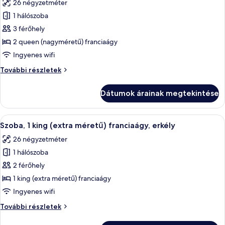
26 négyzetméter
szoba
1 hálószoba
összes
képének
3 férőhely
megtekintése:
2 queen (nagyméretű) franciaágy
Club
Ingyenes wifi
szoba,
Club
További részletek
2
szoba,
queen
2
Dátumok árainak megtekintése
queen
(nagyméretű)
(nagyméretű)
franciaágy
franciaágy
A
Egy modern szállodai szoba, amelyben e
9
további
Szoba, 1 king (extra méretű) franciaágy, erkély
következő
részletei
26 négyzetméter
szoba
1 hálószoba
összes
képének
2 férőhely
megtekintése:
1 king (extra méretű) franciaágy
Szoba,
Ingyenes wifi
1
Szoba,
További részletek
king
1
(extra
king