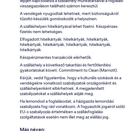
lépjen kapcsolatba a szálláshely munkatársaival a foglalási
visszaigazoláson található számon keresztül.
A vendégek nyugodtak lehetnek, mert biztonságukról
tűzoltó készülék gondoskodik a helyszínen.
A szálláshelyen hitelkártyával lehet fizetni. Készpénzes
fizetés nem lehetséges.
Elfogadott hitelkártyák: hitelkártyák, hitelkártyák,
hitelkártyák, hitelkártyák, hitelkártyák, hitelkártyák,
hitelkártyák
Készpénzmentes tranzakciók elérhetők.
A szálláshely a következő takarítási és fertőtlenítési
gyakorlatokat követi: Commitment to Clean (Marriott).
Kérjük, vedd figyelembe, hogy a kulturális szokások és a
vendégekre vonatkozó szabályzatok országonként és
szálláshelyenként eltérhetnek. A megjelenített
szabályzatokat a szálláshelyek adják meg.
Ha lemondod a foglalásodat, a házigazda lemondási
szabályzata fog rád vonatkozni. A fogyasztók jogairól szóló
EU-s szabályozás értelmében a szállásfoglalási
szolgáltatások esetén nem illet meg az elállási jog.
Más néven: