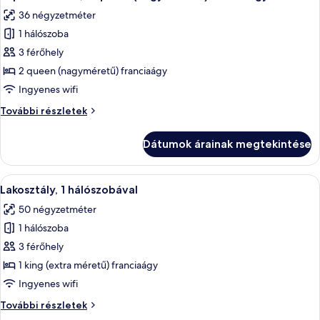
következő
további
36 négyzetméter
részletei
szoba
1 hálószoba
összes
képének
3 férőhely
megtekintése:
2 queen (nagyméretű) franciaágy
Superior
Ingyenes wifi
szoba,
Superior
További részletek
2
szoba,
queen
2
Dátumok árainak megtekintése
queen
(nagyméretű)
(nagyméretű)
franciaágy
franciaágy
A
Egy modern stílusú szállodai szoba, mel
7
további
Lakosztály, 1 hálószobával
következő
részletei
50 négyzetméter
szoba
1 hálószoba
összes
képének
3 férőhely
megtekintése:
1 king (extra méretű) franciaágy
Lakosztály,
Ingyenes wifi
1
Lakosztály,
További részletek
hálószobával
1