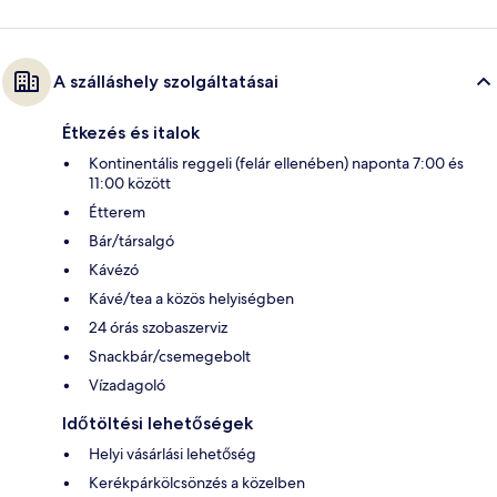
A szálláshely szolgáltatásai
Étkezés és italok
Kontinentális reggeli (felár ellenében) naponta 7:00 és
11:00 között
Étterem
Bár/társalgó
Kávézó
Kávé/tea a közös helyiségben
24 órás szobaszerviz
Snackbár/csemegebolt
Vízadagoló
Időtöltési lehetőségek
Helyi vásárlási lehetőség
Kerékpárkölcsönzés a közelben