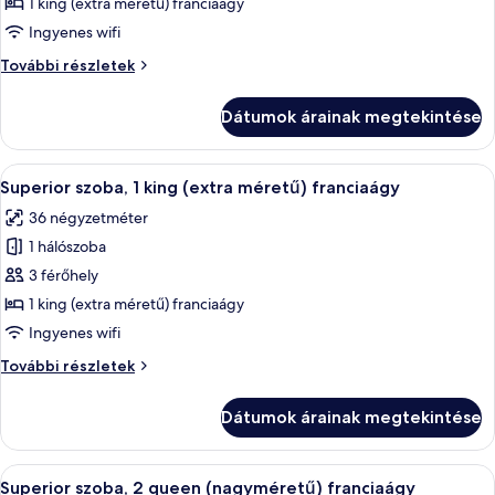
megtekintése:
1 king (extra méretű) franciaágy
Club
Ingyenes wifi
lakosztály,
Club
További részletek
1
lakosztály,
hálószobával,
1
Dátumok árainak megtekintése
hálószobával,
dohányzó,
dohányzó,
erkély
erkély
A
Egy modern szállodai szoba, amelyben e
7
további
Superior szoba, 1 king (extra méretű) franciaágy
következő
részletei
36 négyzetméter
szoba
1 hálószoba
összes
képének
3 férőhely
megtekintése:
1 king (extra méretű) franciaágy
Superior
Ingyenes wifi
szoba,
Superior
További részletek
1
szoba,
king
1
Dátumok árainak megtekintése
king
(extra
(extra
méretű)
méretű)
A
Egy szállodai szoba két ággyal, íróaszt
franciaágy
8
franciaágy
Superior szoba, 2 queen (nagyméretű) franciaágy