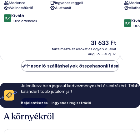
Medence
Ingyenes reggeli
Mede
Karlín
Town
Wellnessfürdő
Állatbarát
Állatb
Prága
belváro
8.6
Kiváló
8,6
8.8
Kivá
ennyiből:
1 026 értékelés
8,8
ennyiből
1 009
10,
10,
Kiváló,
Kiváló,
1 026
Az
31 633 Ft
1 009
értékelés
ár
értékelé
tartalmazza az adókat és egyéb díjakat
31 633 Ft
aug. 16. – aug. 17.
Hasonló szálláshelyek összehasonlítása
Jelentkezz be a jogosul kedvezményekért és extrákért. Több
kalandért több jutalom jár!
Bejelentkezés
Ingyenes regisztráció
A környékről