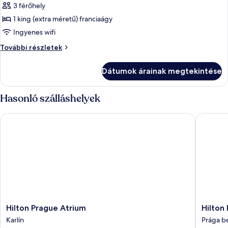
képének
3 férőhely
megtekintése:
1 king (extra méretű) franciaágy
Deluxe
Ingyenes wifi
szoba,
Deluxe
További részletek
1
szoba,
king
1
Dátumok árainak megtekintése
king
(extra
(extra
méretű)
méretű)
Hasonló szálláshelyek
franciaágy
franciaágy
további
Hilton Prague Atrium
Hilton P
részletei
Hilton
Hilton
Hilton Prague Atrium
Hilton
Prague
Prague
Karlín
Prága b
Atrium
Old