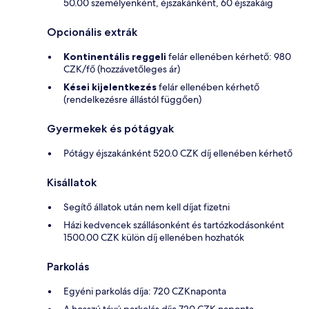
50.00 személyenként, éjszakánként, 60 éjszakáig
Opcionális extrák
Kontinentális reggeli
felár ellenében kérhető: 980
CZK/fő (hozzávetőleges ár)
Kései kijelentkezés
felár ellenében kérhető
(rendelkezésre állástól függően)
Gyermekek és pótágyak
Pótágy éjszakánként 520.0 CZK díj ellenében kérhető
Kisállatok
Segítő állatok után nem kell díjat fizetni
Házi kedvencek szállásonként és tartózkodásonként
1500.00 CZK külön díj ellenében hozhatók
Parkolás
Egyéni parkolás díja: 720 CZKnaponta
A hosszú távú parkolás díja 720 CZK naponta