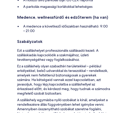
A parkolás magassági korlátokkal lehetséges
Medence, wellnessfürdő és edzőterem (ha van)
A medence a következő időszakban használható: 9:00
– 21:00
Szabályzatok
Ezt a szálláshelyet professzionális szállásadó kezeli. A
szálláskiadás kapcsolódik a szakmájához, üzleti
tevékenységéhez vagy foglalkozásához.
Ez a szálláshely olyan szabadtéri területekkel – például
erkélyekkel, belső udvarokkal és teraszokkal – rendelkezik,
amelyek nem feltétlenül biztonságosak a gyerekek
számára. Ha kétségeid vannak ezzel kapcsolatban, azt
javasoljuk, hogy lépj kapcsolatba a szálláshellyel az
érkezésed előtt, és kérdezd meg, hogy tudnak-e számodra
megfelelő szobát biztosítani.
A szálláshely egymásba nyíló szobákat is kínál, amelyeket a
rendelkezésre állás függvényében lehet igénybe venni.
Amennyiben összenyitható szobákat szeretne foglalni,