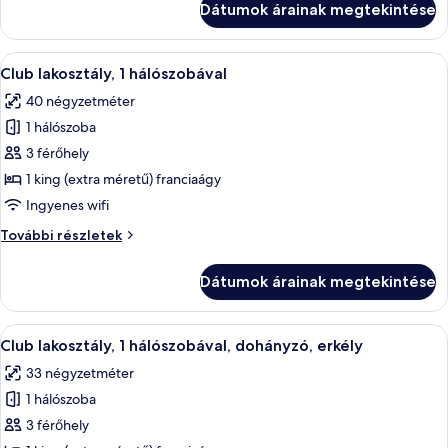
Dátumok árainak megtekintése
(extra
méretű)
méretű)
franciaágy,
franciaágy,
A
Egy modern szállodai szoba, amelyben e
erkély
8
erkély
Club lakosztály, 1 hálószobával
következő
további
40 négyzetméter
részletei
szoba
1 hálószoba
összes
képének
3 férőhely
megtekintése:
1 king (extra méretű) franciaágy
Club
Ingyenes wifi
lakosztály,
Club
További részletek
1
lakosztály,
hálószobával
1
Dátumok árainak megtekintése
hálószobával
további
részletei
A
Egy modern nappali, melyben szürke sz
11
Club lakosztály, 1 hálószobával, dohányzó, erkély
következő
33 négyzetméter
szoba
1 hálószoba
összes
képének
3 férőhely