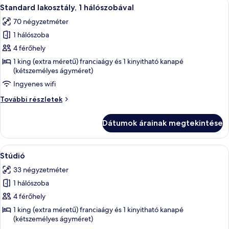
A
Standard lakosztály, 1 hálószobával | 
9
franciaágy
egy
Standard lakosztály, 1 hálószobával
következő
és
kinyitható
70 négyzetméter
egy
szoba
kanapé
kinyitható
1 hálószoba
összes
kanapé
képének
4 férőhely
további
megtekintése:
részletei
1 king (extra méretű) franciaágy és 1 kinyitható kanapé
(kétszemélyes ágyméret)
Standard
lakosztály,
Ingyenes wifi
1
Standard
További részletek
hálószobával
lakosztály,
1
Dátumok árainak megtekintése
hálószobával
további
részletei
A
Egy szállodai szoba, amelyben található
7
Stúdió
következő
33 négyzetméter
szoba
1 hálószoba
összes
képének
4 férőhely
megtekintése:
1 king (extra méretű) franciaágy és 1 kinyitható kanapé
(kétszemélyes ágyméret)
Stúdió