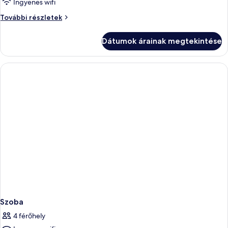
Ingyenes wifi
Szoba
További részletek
további
részletei
Dátumok árainak megtekintése
Szoba
4 férőhely