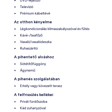
DVD-lejátszó
Televízió
Prémium kábeltévé
Az otthon kényelme
Légkondicionálás klímaszabályozóval és fűtés
Kávé-/teafőző
Vasaló/vasalódeszka
Ruhaszárító
A pihentető alváshoz
Sötétítőfüggöny
Ágynemű
A pihenés szolgálatában
Erkély vagy kövezett terasz
A felfrissülés kellékei
Privát fürdőszoba
Kád zuhanyzóval