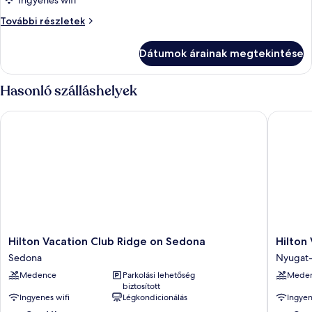
Ingyenes wifi
Szoba
További részletek
további
részletei
Dátumok árainak megtekintése
Hasonló szálláshelyek
Hilton Vacation Club Ridge on Sedona
Hilton V
Hilton
Hilton
Hilton Vacation Club Ridge on Sedona
Hilton
Vacation
Vacation
Sedona
Nyugat
Club
Club
Medence
Parkolási lehetőség
Mede
Ridge
Sedona
biztosított
on
Summit
Ingyenes wifi
Légkondicionálás
Ingyen
Sedona
Nyugat-