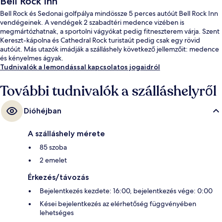
Bell Rock Inn
Bell Rock és Sedonai golfpálya mindössze 5 perces autóút Bell Rock Inn
vendégeinek. A vendégek 2 szabadtéri medence vizében is
megmártózhatnak, a sportolni vágyókat pedig fitneszterem várja. Szent
Kereszt-kápolna és Cathedral Rock turistaút pedig csak egy rövid
autóút. Más utazók imádják a szálláshely következő jellemzőit: medence
és kényelmes ágyak.
Tudnivalók a lemondással kapcsolatos jogaidról
További tudnivalók a szálláshelyről
Dióhéjban
A szálláshely mérete
85 szoba
2 emelet
Érkezés/távozás
Bejelentkezés kezdete: 16:00, bejelentkezés vége: 0:00
Kései bejelentkezés az elérhetőség függvényében
lehetséges