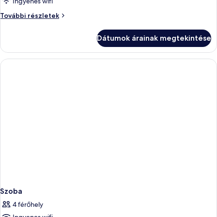
Ingyenes wifi
Szoba
További részletek
további
részletei
Dátumok árainak megtekintése
Szoba
4 férőhely