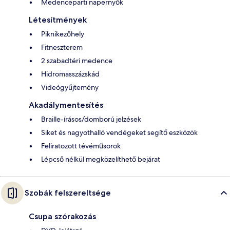
Medenceparti napernyők
Létesítmények
Piknikezőhely
Fitneszterem
2 szabadtéri medence
Hidromasszázskád
Videógyűjtemény
Akadálymentesítés
Braille-írásos/domború jelzések
Siket és nagyothalló vendégeket segítő eszközök
Feliratozott tévéműsorok
Lépcső nélkül megközelíthető bejárat
Szobák felszereltsége
Csupa szórakozás