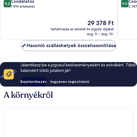
9.2
9.0
Sedona
Csodálatos
Sedona
Cso
9,2
9,0
ennyiből:
ennyiből
1 919 értékelés
2 747
10,
10,
Csodálatos,
Csodálat
Az
29 378 Ft
1 919
2 747
ár
értékelés
értékelé
tartalmazza az adókat és egyéb díjakat
29 378 Ft
aug. 9. – aug. 10.
Hasonló szálláshelyek összehasonlítása
Jelentkezz be a jogosul kedvezményekért és extrákért. Több
kalandért több jutalom jár!
Bejelentkezés
Ingyenes regisztráció
A környékről