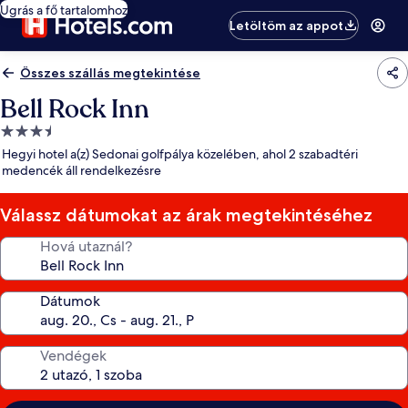
Ugrás a fő tartalomhoz
Letöltöm az appot
Összes szállás megtekintése
Bell Rock Inn
3.5
csillagos
Hegyi hotel a(z) Sedonai golfpálya közelében, ahol 2 szabadtéri
szálláshely
medencék áll rendelkezésre
Válassz dátumokat az árak megtekintéséhez
Hová utaznál?
Dátumok
Vendégek