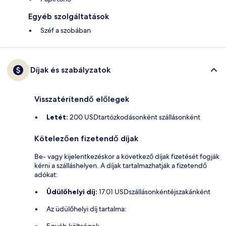
Egyéb szolgáltatások
Széf a szobában
Díjak és szabályzatok
Visszatérítendő előlegek
Letét:
200 USDtartózkodásonként szállásonként
Kötelezően fizetendő díjak
Be- vagy kijelentkezéskor a következő díjak fizetését fogják
kérni a szálláshelyen. A díjak tartalmazhatják a fizetendő
adókat:
Üdülőhelyi díj:
17.01 USDszállásonkéntéjszakánként
Az üdülőhelyi díj tartalma: