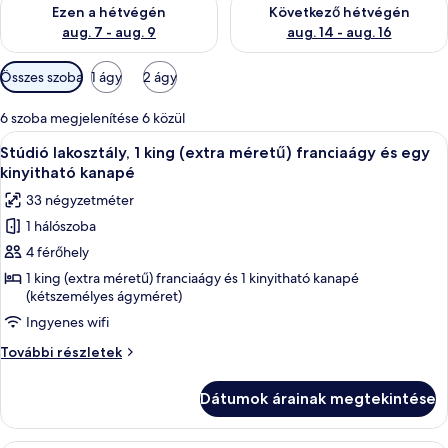
A mostani hétvégi rendelkezésre állás ellenőrzése: aug. 7 - aug
A következő hétvégi rendelkezé
Ezen a hétvégén
Következő hétvégén
aug. 7 - aug. 9
aug. 14 - aug. 16
Szobákhoz
Összes szoba
1 ágy
2 ágy
rendelkezésre
álló
6 szoba megjelenítése 6 közül
szűrők
A
Egy szállodai szoba, amelyben található
7
Stúdió lakosztály, 1 king (extra méretű) franciaágy és egy
következő
kinyitható kanapé
szoba
33 négyzetméter
összes
1 hálószoba
képének
4 férőhely
megtekintése:
Stúdió
1 king (extra méretű) franciaágy és 1 kinyitható kanapé
(kétszemélyes ágyméret)
lakosztály,
Ingyenes wifi
1
king
Stúdió
További részletek
(extra
lakosztály,
1
méretű)
Dátumok árainak megtekintése
king
franciaágy
(extra
és
méretű)