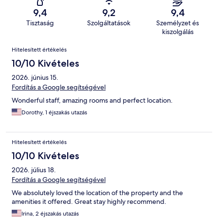
9,4
9,2
9,4
Tisztaság
Szolgáltatások
Személyzet és
kiszolgálás
Értékelések
Hitelesített értékelés
10/10 Kivételes
2026. június 15.
Fordítás a Google segítségével
Wonderful staff, amazing rooms and perfect location.
Dorothy, 1 éjszakás utazás
Hitelesített értékelés
10/10 Kivételes
2026. július 18.
Fordítás a Google segítségével
We absolutely loved the location of the property and the
amenities it offered. Great stay highly recommend.
Irina, 2 éjszakás utazás