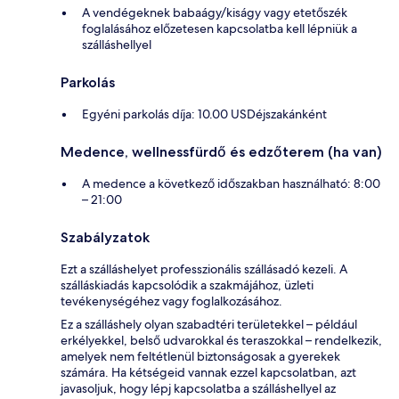
A vendégeknek babaágy/kiságy vagy etetőszék
foglalásához előzetesen kapcsolatba kell lépniük a
szálláshellyel
Parkolás
Egyéni parkolás díja: 10.00 USDéjszakánként
Medence, wellnessfürdő és edzőterem (ha van)
A medence a következő időszakban használható: 8:00
– 21:00
Szabályzatok
Ezt a szálláshelyet professzionális szállásadó kezeli. A
szálláskiadás kapcsolódik a szakmájához, üzleti
tevékenységéhez vagy foglalkozásához.
Ez a szálláshely olyan szabadtéri területekkel – például
erkélyekkel, belső udvarokkal és teraszokkal – rendelkezik,
amelyek nem feltétlenül biztonságosak a gyerekek
számára. Ha kétségeid vannak ezzel kapcsolatban, azt
javasoljuk, hogy lépj kapcsolatba a szálláshellyel az