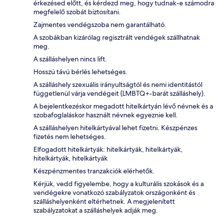
érkezésed előtt, és kérdezd meg, hogy tudnak-e számodra
megfelelő szobát biztosítani.
Zajmentes vendégszoba nem garantálható.
A szobákban kizárólag regisztrált vendégek szállhatnak
meg.
A szálláshelyen nincs lift.
Hosszú távú bérlés lehetséges.
A szálláshely szexuális irányultságtól és nemi identitástól
függetlenül várja vendégeit (LMBTQ+-barát szálláshely).
A bejelentkezéskor megadott hitelkártyán lévő névnek és a
szobafoglaláskor használt névnek egyeznie kell.
A szálláshelyen hitelkártyával lehet fizetni. Készpénzes
fizetés nem lehetséges.
Elfogadott hitelkártyák: hitelkártyák, hitelkártyák,
hitelkártyák, hitelkártyák
Készpénzmentes tranzakciók elérhetők.
Kérjük, vedd figyelembe, hogy a kulturális szokások és a
vendégekre vonatkozó szabályzatok országonként és
szálláshelyenként eltérhetnek. A megjelenített
szabályzatokat a szálláshelyek adják meg.