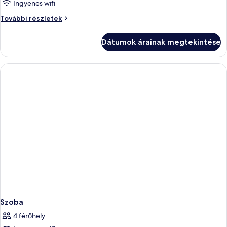
Ingyenes wifi
Stúdió
További részletek
további
részletei
Dátumok árainak megtekintése
Szoba
4 férőhely