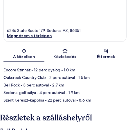
6246 State Route 179, Sedona, AZ, 86351
Megnézem a térképen
Térkép
A közelben
Közlekedés
Éttermek
Encore Színház
- 12 perc gyalog
- 1.0 km
Oakcreek Country Club
- 2 perc autóval
- 1.5 km
Bell Rock
- 3 perc autóval
- 2.7 km
Sedonai golfpálya
- 4 perc autóval
- 1.9 km
Szent Kereszt-kápolna
- 22 perc autóval
- 8.6 km
Részletek a szálláshelyről