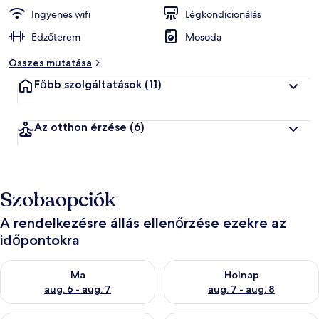
Ingyenes wifi
Légkondicionálás
Edzőterem
Mosoda
Összes mutatása
Főbb szolgáltatások
(11)
Az otthon érzése
(6)
Szobaopciók
A rendelkezésre állás ellenőrzése ezekre az
időpontokra
A ma esti rendelkezésre állás ellenőrzése: aug. 6 - aug. 7
A holnapi rendelkezésre állás e
Ma
Holnap
aug. 6 - aug. 7
aug. 7 - aug. 8