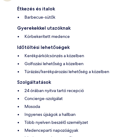
Étkezés és italok
Barbecue-sütők
Gyerekekkel utazóknak
Körbekerített medence
Időtöltési lehetőségek
Kerékpárkölcsönzés a közelben
Golfozási lehetőség a közelben
Túrázási/kerékpározási lehetőség a közelben
Szolgáltatások
24 órában nyitva tartó recepció
Concierge-szolgálat
Mosoda
Ingyenes újságok a hallban
Több nyelven beszélő személyzet
Medenceparti napozóágyak