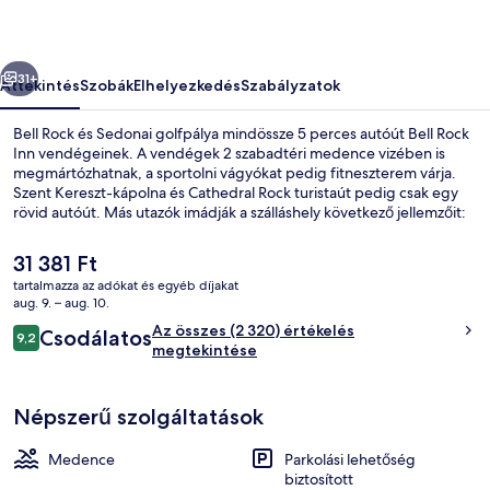
őző
Következő
31+
Áttekintés
Szobák
Elhelyezkedés
Szabályzatok
Bell Rock és Sedonai golfpálya mindössze 5 perces autóút Bell Rock
Inn vendégeinek. A vendégek 2 szabadtéri medence vizében is
megmártózhatnak, a sportolni vágyókat pedig fitneszterem várja.
Szent Kereszt-kápolna és Cathedral Rock turistaút pedig csak egy
rövid autóút. Más utazók imádják a szálláshely következő jellemzőit:
medence és kényelmes ágyak.
A
31 381 Ft
jelenlegi
tartalmazza az adókat és egyéb díjakat
ár
aug. 9. – aug. 10.
Külső rész
31 381 Ft
Értékelések
Az összes (2 320) értékelés
Csodálatos
9,2
9,2 ennyiből: 10
megtekintése
Népszerű szolgáltatások
Medence
Parkolási lehetőség
biztosított