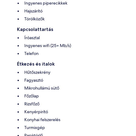
Ingyenes piperecikkek
Hajszárító
Törölközők
Kapcsolattartás
Íróasztal
Ingyenes wifi (25+ Mb/s)
Telefon
Étkezés és italok
Hűtőszekrény
Fagyasztó
Mikrohullámú sütő
Főzőlap
Rizsfőző
Kenyérpirító
Konyhai felszerelés
Turmixgép
Papírtörlő