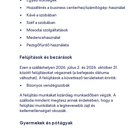
Egyéb költségek
Hozzáférés a business centerhez/számítógép-használat
Kávé a szobában
Széf a szobában
Mosodai szolgáltatások
Medencehasználat
Pezsgőfürdő használata
Felújítások és bezárások
Ezen a szálláshelyen 2026. július 2. és 2026. október 31.
között felújításokat végeznek (a befejezés dátuma
változhat). A felújítások a következő területeket érintik:
Bizonyos vendégszobák
A felújítási munkákat kizárólag munkaidőben végzik. A
szálloda mindent megtesz annak érdekében, hogy a
felújítási munkálatok a legkevesebb zajt és
kellemetlenséget okozzák.
Gyermekek és pótágyak