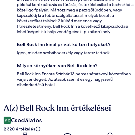
például kerékpározás és túrázás, és tökéletesítsd a technikád a
közeli golfpályán. Mártózz meg a pezsgőfürdőben, vagy
kapcsolódj ki a többi szolgáltatással, melyek között a
következőket találod: 2 kültéri medence vagy
fitneszlétesítmény. Bell Rock Inn a következő kikapcsolódási
lehetőséget is kínálja vendégeinek: piknikező hely.
Bell Rock Inn kínál privát kültéri helyeket?
Igen, minden szobához erkély vagy terasz tartozik.
Milyen környéken van Bell Rock Inn?
Bell Rock Inn Encore Színház 13 perces sétatávnyi körzetében
várja vendégeit. Az utazók szerint ez egy nagyszerű
elhelezkedésű hotel.
A(z) Bell Rock Inn értékelései
Értékelések
Csodálatos
9,2
2 320 értékelés