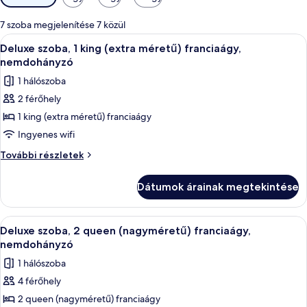
rendelkezésre
álló
7 szoba megjelenítése 7 közül
szűrők
A
Deluxe szoba, 1 king (extra méretű) f
5
Deluxe szoba, 1 king (extra méretű) franciaágy,
következő
nemdohányzó
szoba
1 hálószoba
összes
2 férőhely
képének
1 king (extra méretű) franciaágy
megtekintése:
Deluxe
Ingyenes wifi
szoba,
Deluxe
További részletek
1
szoba,
1
king
Dátumok árainak megtekintése
king
(extra
(extra
méretű)
méretű)
A
Deluxe szoba, 2 queen (nagyméretű) f
4
franciaágy,
franciaágy,
Deluxe szoba, 2 queen (nagyméretű) franciaágy,
következő
nemdohányzó
nemdohányzó
nemdohányzó
további
szoba
1 hálószoba
részletei
összes
4 férőhely
képének
2 queen (nagyméretű) franciaágy
megtekintése: