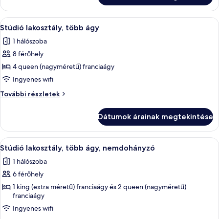
franciaágy,
franciaágy,
akadálymentesített
akadálymentesített
A
Széf a szobában, sötétítőfüggöny, vas
3
(Roll
(Roll
Stúdió lakosztály, több ágy
következő
In
In
1 hálószoba
Shower)
szoba
Shower)
további
8 férőhely
összes
részletei
képének
4 queen (nagyméretű) franciaágy
megtekintése:
Ingyenes wifi
Stúdió
Stúdió
További részletek
lakosztály,
lakosztály,
több
több
Dátumok árainak megtekintése
ágy
ágy
további
részletei
A
Széf a szobában, sötétítőfüggöny, vas
4
Stúdió lakosztály, több ágy, nemdohányzó
következő
1 hálószoba
szoba
6 férőhely
összes
képének
1 king (extra méretű) franciaágy és 2 queen (nagyméretű)
franciaágy
megtekintése:
Ingyenes wifi
Stúdió