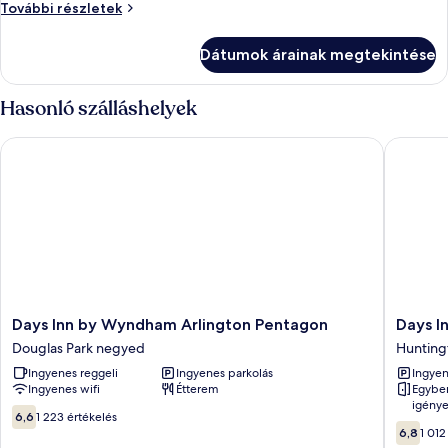
lakosztály,
Stúdió
További részletek
több
lakosztály,
több
ágy,
Dátumok árainak megtekintése
ágy,
nemdohányzó
nemdohányzó
további
Hasonló szálláshelyek
részletei
Days Inn by Wyndham Arlington Pentagon
Days Inn
Days
Days
Days Inn by Wyndham Arlington Pentagon
Days I
Inn
Inn
Douglas Park negyed
Hunting
by
by
Ingyenes reggeli
Ingyenes parkolás
Ingyen
Wyndham
Wyndh
Ingyenes wifi
Étterem
Egyben
Arlington
Alexandr
igénye
Pentagon
South
6.6
6,6
1 223 értékelés
6.8
Douglas
Hunting
ennyiből:
6,8
1 012
ennyiből
Park