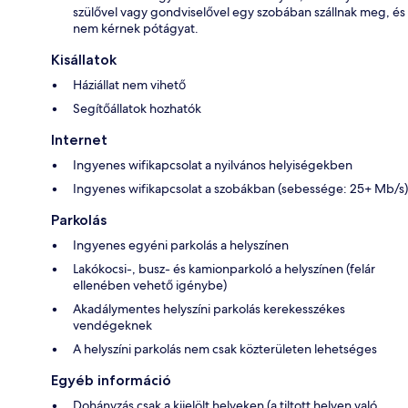
szülővel vagy gondviselővel egy szobában szállnak meg, és
nem kérnek pótágyat.
Kisállatok
Háziállat nem vihető
Segítőállatok hozhatók
Internet
Ingyenes wifikapcsolat a nyilvános helyiségekben
Ingyenes wifikapcsolat a szobákban (sebessége: 25+ Mb/s)
Parkolás
Ingyenes egyéni parkolás a helyszínen
Lakókocsi-, busz- és kamionparkoló a helyszínen (felár
ellenében vehető igénybe)
Akadálymentes helyszíni parkolás kerekesszékes
vendégeknek
A helyszíni parkolás nem csak közterületen lehetséges
Egyéb információ
Dohányzás csak a kijelölt helyeken (a tiltott helyen való