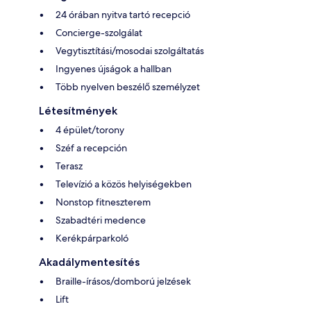
24 órában nyitva tartó recepció
Concierge-szolgálat
Vegytisztítási/mosodai szolgáltatás
Ingyenes újságok a hallban
Több nyelven beszélő személyzet
Létesítmények
4 épület/torony
Széf a recepción
Terasz
Televízió a közös helyiségekben
Nonstop fitneszterem
Szabadtéri medence
Kerékpárparkoló
Akadálymentesítés
Braille-írásos/domború jelzések
Lift