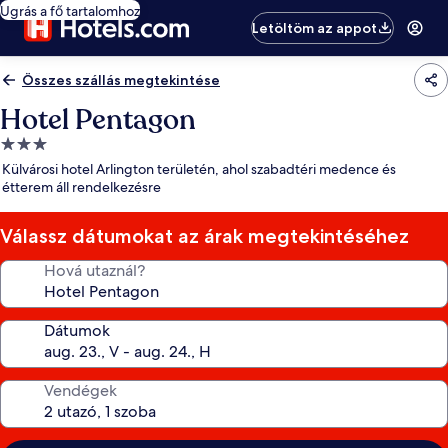
Ugrás a fő tartalomhoz
Letöltöm az appot
Összes szállás megtekintése
Hotel Pentagon
3.0
csillagos
Külvárosi hotel Arlington területén, ahol szabadtéri medence és
szálláshely
étterem áll rendelkezésre
Válassz dátumokat az árak megtekintéséhez
Hová utaznál?
Dátumok
Vendégek