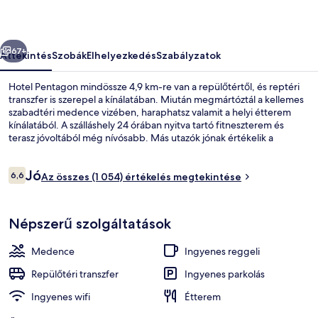
őző
Következő
67+
Áttekintés
Szobák
Elhelyezkedés
Szabályzatok
Hotel Pentagon mindössze 4,9 km-re van a repülőtértől, és reptéri
transzfer is szerepel a kínálatában. Miután megmártóztál a kellemes
szabadtéri medence vizében, haraphatsz valamit a helyi étterem
kínálatából. A szálláshely 24 órában nyitva tartó fitneszterem és
terasz jóvoltából még nívósabb. Más utazók jónak értékelik a
szálláshely következő jellemzőit: kényelmes parkolási lehetőség és
reggeli.
Értékelések
Jó
6,6
Az összes (1 054) értékelés megtekintése
6,6 ennyiből: 10
Lobby
Népszerű szolgáltatások
Medence
Ingyenes reggeli
Repülőtéri transzfer
Ingyenes parkolás
Ingyenes wifi
Étterem