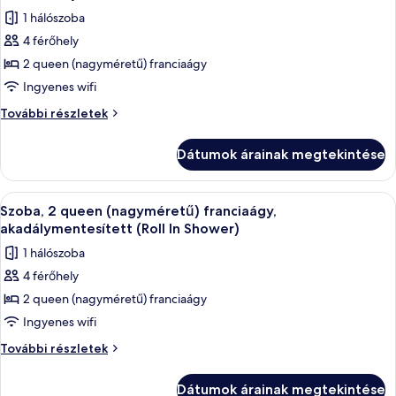
további
szoba
1 hálószoba
részletei
összes
4 férőhely
képének
2 queen (nagyméretű) franciaágy
megtekintése:
Basic
Ingyenes wifi
szoba,
Basic
További részletek
2
szoba,
2
queen
Dátumok árainak megtekintése
queen
(nagyméretű)
(nagyméretű)
franciaágy,
franciaágy,
A
Széf a szobában, sötétítőfüggöny, vas
2
nemdohányzó
nemdohányzó
Szoba, 2 queen (nagyméretű) franciaágy,
következő
további
akadálymentesített (Roll In Shower)
részletei
szoba
1 hálószoba
összes
4 férőhely
képének
2 queen (nagyméretű) franciaágy
megtekintése:
Szoba,
Ingyenes wifi
2
Szoba,
További részletek
queen
2
queen
(nagyméretű)
Dátumok árainak megtekintése
(nagyméretű)