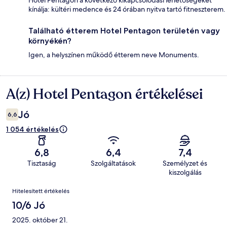
Hotel Pentagon a következő kikapcsolódási lehetőségeket
kínálja: kültéri medence és 24 órában nyitva tartó fitneszterem.
Található étterem Hotel Pentagon területén vagy
környékén?
Igen, a helyszínen működő étterem neve Monuments.
A(z) Hotel Pentagon értékelései
Értékelések
Jó
6,6
1 054 értékelés
6,8
6,4
7,4
Tisztaság
Szolgáltatások
Személyzet és
kiszolgálás
Értékelések
Hitelesített értékelés
10/6 Jó
2025. október 21.