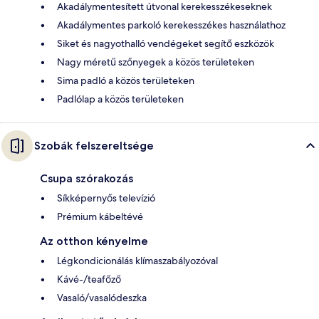
Akadálymentesített útvonal kerekesszékeseknek
Akadálymentes parkoló kerekesszékes használathoz
Siket és nagyothalló vendégeket segítő eszközök
Nagy méretű szőnyegek a közös területeken
Sima padló a közös területeken
Padlólap a közös területeken
Szobák felszereltsége
Csupa szórakozás
Síkképernyős televízió
Prémium kábeltévé
Az otthon kényelme
Légkondicionálás klímaszabályozóval
Kávé-/teafőző
Vasaló/vasalódeszka