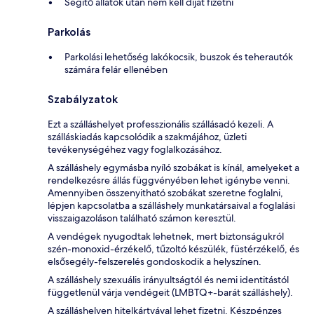
Segítő állatok után nem kell díjat fizetni
Parkolás
Parkolási lehetőség lakókocsik, buszok és teherautók
számára felár ellenében
Szabályzatok
Ezt a szálláshelyet professzionális szállásadó kezeli. A
szálláskiadás kapcsolódik a szakmájához, üzleti
tevékenységéhez vagy foglalkozásához.
A szálláshely egymásba nyíló szobákat is kínál, amelyeket a
rendelkezésre állás függvényében lehet igénybe venni.
Amennyiben összenyitható szobákat szeretne foglalni,
lépjen kapcsolatba a szálláshely munkatársaival a foglalási
visszaigazoláson található számon keresztül.
A vendégek nyugodtak lehetnek, mert biztonságukról
szén-monoxid-érzékelő, tűzoltó készülék, füstérzékelő, és
elsősegély-felszerelés gondoskodik a helyszínen.
A szálláshely szexuális irányultságtól és nemi identitástól
függetlenül várja vendégeit (LMBTQ+-barát szálláshely).
A szálláshelyen hitelkártyával lehet fizetni. Készpénzes