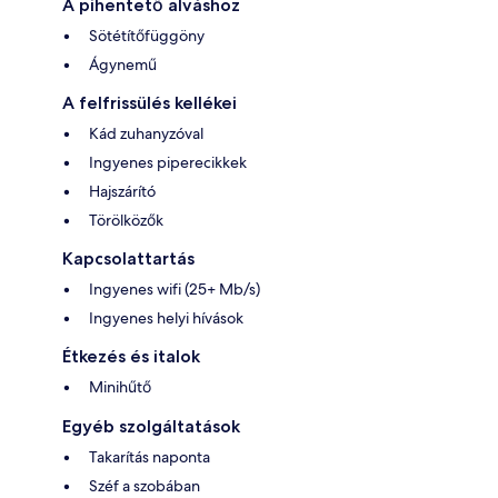
A pihentető alváshoz
Sötétítőfüggöny
Ágynemű
A felfrissülés kellékei
Kád zuhanyzóval
Ingyenes piperecikkek
Hajszárító
Törölközők
Kapcsolattartás
Ingyenes wifi (25+ Mb/s)
Ingyenes helyi hívások
Étkezés és italok
Minihűtő
Egyéb szolgáltatások
Takarítás naponta
Széf a szobában