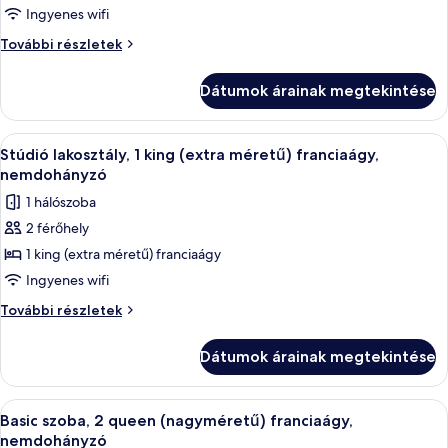
Deluxe
Ingyenes wifi
szoba,
Deluxe
További részletek
2
szoba,
2
queen
Dátumok árainak megtekintése
queen
(nagyméretű)
(nagyméretű)
franciaágy,
franciaágy,
A
Stúdió lakosztály, 1 king (extra mére
3
nemdohányzó
nemdohányzó
Stúdió lakosztály, 1 king (extra méretű) franciaágy,
következő
további
nemdohányzó
részletei
szoba
1 hálószoba
összes
2 férőhely
képének
1 king (extra méretű) franciaágy
megtekintése:
Stúdió
Ingyenes wifi
lakosztály,
Stúdió
További részletek
1
lakosztály,
1
king
Dátumok árainak megtekintése
king
(extra
(extra
méretű)
méretű)
A
Basic szoba, 2 queen (nagyméretű) fra
4
franciaágy,
franciaágy,
Basic szoba, 2 queen (nagyméretű) franciaágy,
következő
nemdohányzó
nemdohányzó
nemdohányzó