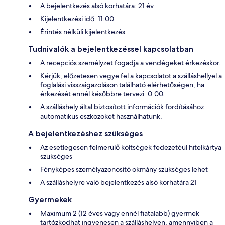
A bejelentkezés alsó korhatára: 21 év
Kijelentkezési idő: 11:00
Érintés nélküli kijelentkezés
Tudnivalók a bejelentkezéssel kapcsolatban
A recepciós személyzet fogadja a vendégeket érkezéskor.
Kérjük, előzetesen vegye fel a kapcsolatot a szálláshellyel a
foglalási visszaigazoláson található elérhetőségen, ha
érkezését ennél későbbre tervezi: 0:00.
A szálláshely által biztosított információk fordításához
automatikus eszközöket használhatunk.
A bejelentkezéshez szükséges
Az esetlegesen felmerülő költségek fedezetéül hitelkártya
szükséges
Fényképes személyazonosító okmány szükséges lehet
A szálláshelyre való bejelentkezés alsó korhatára 21
Gyermekek
Maximum 2 (12 éves vagy ennél fiatalabb) gyermek
tartózkodhat ingyenesen a szálláshelyen, amennyiben a