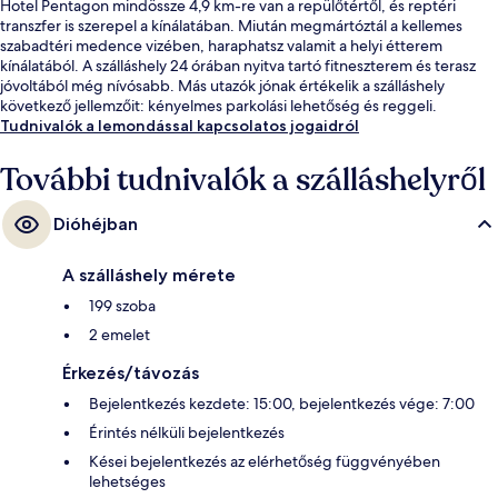
Hotel Pentagon mindössze 4,9 km-re van a repülőtértől, és reptéri
transzfer is szerepel a kínálatában. Miután megmártóztál a kellemes
szabadtéri medence vizében, haraphatsz valamit a helyi étterem
kínálatából. A szálláshely 24 órában nyitva tartó fitneszterem és terasz
jóvoltából még nívósabb. Más utazók jónak értékelik a szálláshely
következő jellemzőit: kényelmes parkolási lehetőség és reggeli.
Tudnivalók a lemondással kapcsolatos jogaidról
További tudnivalók a szálláshelyről
Dióhéjban
A szálláshely mérete
199 szoba
2 emelet
Érkezés/távozás
Bejelentkezés kezdete: 15:00, bejelentkezés vége: 7:00
Érintés nélküli bejelentkezés
Kései bejelentkezés az elérhetőség függvényében
lehetséges