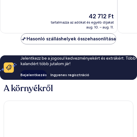
10,
10,
negyed
1 223
1 012
értékelés
Az
42 712 Ft
értékelé
ár
tartalmazza az adókat és egyéb díjakat
42 712 Ft
aug. 10. – aug. 11.
Hasonló szálláshelyek összehasonlítása
Jelentkezz be a jogosul kedvezményekért és extrákért. Több
kalandért több jutalom jár!
Bejelentkezés
Ingyenes regisztráció
A környékről