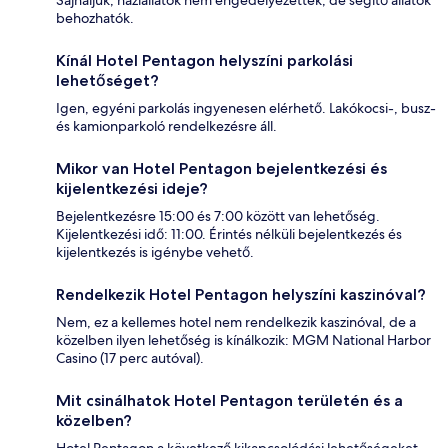
Sajnáljuk, háziállatok nem engedélyezettek, de segítő állatok
behozhatók.
Kínál Hotel Pentagon helyszíni parkolási
lehetőséget?
Igen, egyéni parkolás ingyenesen elérhető. Lakókocsi-, busz-
és kamionparkoló rendelkezésre áll.
Mikor van Hotel Pentagon bejelentkezési és
kijelentkezési ideje?
Bejelentkezésre 15:00 és 7:00 között van lehetőség.
Kijelentkezési idő: 11:00. Érintés nélküli bejelentkezés és
kijelentkezés is igénybe vehető.
Rendelkezik Hotel Pentagon helyszíni kaszinóval?
Nem, ez a kellemes hotel nem rendelkezik kaszinóval, de a
közelben ilyen lehetőség is kínálkozik: MGM National Harbor
Casino (17 perc autóval).
Mit csinálhatok Hotel Pentagon területén és a
közelben?