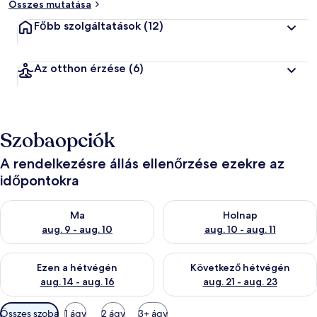
Összes mutatása
Főbb szolgáltatások
(12)
Az otthon érzése
(6)
Szobaopciók
A rendelkezésre állás ellenőrzése ezekre az
időpontokra
A ma esti rendelkezésre állás ellenőrzése: aug. 9 - aug. 10
A holnapi rendelkezésre állás e
Ma
Holnap
aug. 9 - aug. 10
aug. 10 - aug. 11
A mostani hétvégi rendelkezésre állás ellenőrzése: aug. 14 - au
A következő hétvégi rendelkezé
Ezen a hétvégén
Következő hétvégén
aug. 14 - aug. 16
aug. 21 - aug. 23
Szobákhoz
Összes szoba
1 ágy
2 ágy
3+ ágy