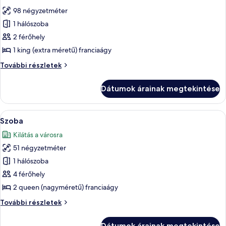
következő
részletei
98 négyzetméter
szoba
1 hálószoba
összes
képének
2 férőhely
megtekintése:
1 king (extra méretű) franciaágy
Szoba
Szoba
További részletek
további
részletei
Dátumok árainak megtekintése
A
Egy szállodai szoba, melyben található
5
Szoba
következő
Kilátás a városra
szoba
51 négyzetméter
összes
képének
1 hálószoba
megtekintése:
4 férőhely
Szoba
2 queen (nagyméretű) franciaágy
Szoba
További részletek
további
részletei
Dátumok árainak megtekintése