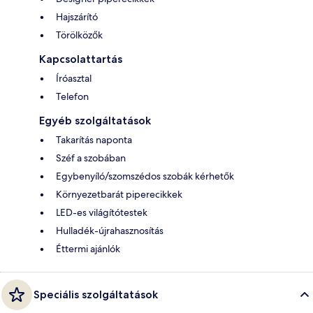
Hajszárító
Törölközők
Kapcsolattartás
Íróasztal
Telefon
Egyéb szolgáltatások
Takarítás naponta
Széf a szobában
Egybenyíló/szomszédos szobák kérhetők
Környezetbarát piperecikkek
LED-es világítótestek
Hulladék-újrahasznosítás
Éttermi ajánlók
Speciális szolgáltatások