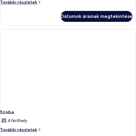
Szoba
További részletek
további
részletei
Dátumok árainak megtekintése
Szoba
4 férőhely
Szoba
További részletek
további