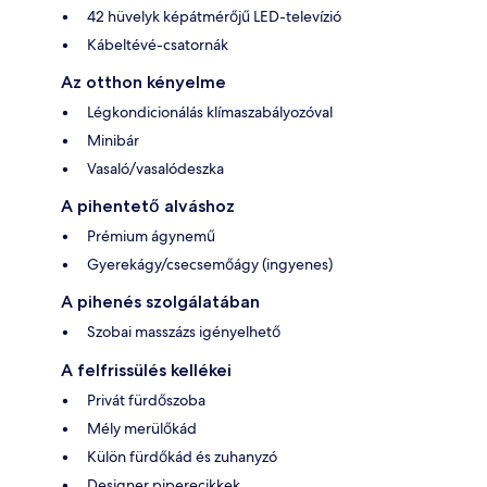
42 hüvelyk képátmérőjű LED-televízió
Kábeltévé-csatornák
Az otthon kényelme
Légkondicionálás klímaszabályozóval
Minibár
Vasaló/vasalódeszka
A pihentető alváshoz
Prémium ágynemű
Gyerekágy/csecsemőágy (ingyenes)
A pihenés szolgálatában
Szobai masszázs igényelhető
A felfrissülés kellékei
Privát fürdőszoba
Mély merülőkád
Külön fürdőkád és zuhanyzó
Designer piperecikkek