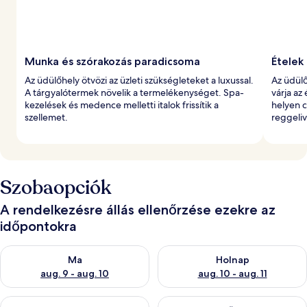
Munka és szórakozás paradicsoma
Ételek
Az üdülőhely ötvözi az üzleti szükségleteket a luxussal.
Az üdülő
A tárgyalótermek növelik a termelékenységet. Spa-
várja az
kezelések és medence melletti italok frissítik a
helyen 
szellemet.
reggeliv
Szobaopciók
A rendelkezésre állás ellenőrzése ezekre az
időpontokra
A ma esti rendelkezésre állás ellenőrzése: aug. 9 - aug. 10
A holnapi rendelkezésre állás e
Ma
Holnap
aug. 9 - aug. 10
aug. 10 - aug. 11
A mostani hétvégi rendelkezésre állás ellenőrzése: aug. 14 - au
A következő hétvégi rendelkezé