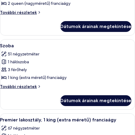
megtekintése:
2 queen (nagyméretű) franciaágy
Szoba
Szoba
További részletek
további
részletei
Dátumok árainak megtekintése
A
Egy szállodai szoba, amelyben egy nagy 
5
Szoba
következő
51 négyzetméter
szoba
1 hálószoba
összes
képének
3 férőhely
megtekintése:
1 king (extra méretű) franciaágy
Szoba
Szoba
További részletek
további
részletei
Dátumok árainak megtekintése
A
Egy szállodai szoba, amelyben egy nagy
4
Premier lakosztály, 1 king (extra méretű) franciaágy
következő
67 négyzetméter
szoba