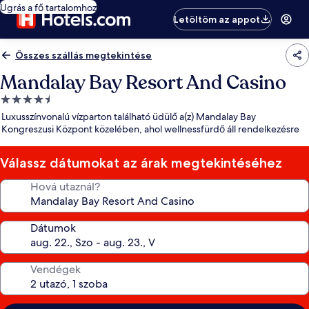
Ugrás a fő tartalomhoz
Letöltöm az appot
Összes szállás megtekintése
Mandalay Bay Resort And Casino
4.5
csillagos
Luxusszínvonalú vízparton található üdülő a(z) Mandalay Bay
szálláshely
Kongreszusi Központ közelében, ahol wellnessfürdő áll rendelkezésre
Válassz dátumokat az árak megtekintéséhez
Hová utaznál?
Dátumok
Vendégek