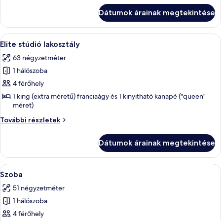
részletei
Dátumok árainak megtekintése
A
Egy szállodai szoba, amelyben egy nagy 
4
Elite stúdió lakosztály
következő
63 négyzetméter
szoba
1 hálószoba
összes
képének
4 férőhely
megtekintése:
1 king (extra méretű) franciaágy és 1 kinyitható kanapé ("queen"
méret)
Elite
stúdió
Elite
További részletek
lakosztály
stúdió
lakosztály
Dátumok árainak megtekintése
további
részletei
A
Egy szállodai szoba két ággyal, egy éj
5
Szoba
következő
51 négyzetméter
szoba
1 hálószoba
összes
képének
4 férőhely