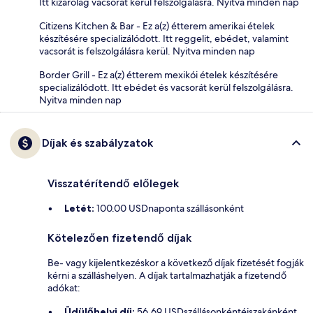
Itt kizárólag vacsorát kerül felszolgálásra. Nyitva minden nap
Citizens Kitchen & Bar - Ez a(z) étterem amerikai ételek
készítésére specializálódott. Itt reggelit, ebédet, valamint
vacsorát is felszolgálásra kerül. Nyitva minden nap
Border Grill - Ez a(z) étterem mexikói ételek készítésére
specializálódott. Itt ebédet és vacsorát kerül felszolgálásra.
Nyitva minden nap
Díjak és szabályzatok
Visszatérítendő előlegek
Letét:
100.00 USDnaponta szállásonként
Kötelezően fizetendő díjak
Be- vagy kijelentkezéskor a következő díjak fizetését fogják
kérni a szálláshelyen. A díjak tartalmazhatják a fizetendő
adókat:
Üdülőhelyi díj:
56.69 USDszállásonkéntéjszakánként