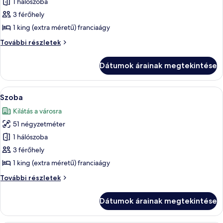
1 hálószoba
összes
képének
3 férőhely
megtekintése:
1 king (extra méretű) franciaágy
Restore
Restore
További részletek
Resort
Resort
King
King
Dátumok árainak megtekintése
további
részletei
A
Egy szállodai szoba, amelyben egy nagy 
5
Szoba
következő
Kilátás a városra
szoba
51 négyzetméter
összes
képének
1 hálószoba
megtekintése:
3 férőhely
Szoba
1 king (extra méretű) franciaágy
Szoba
További részletek
további
részletei
Dátumok árainak megtekintése