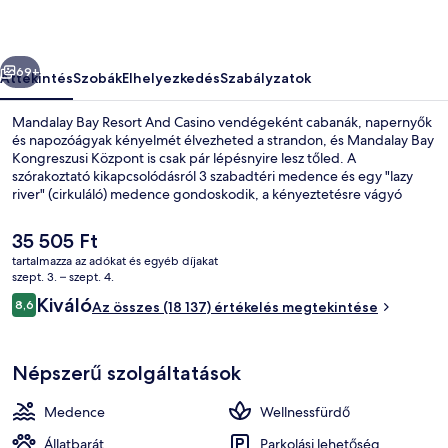
képgalériája
őző
Következő
69+
Áttekintés
Szobák
Elhelyezkedés
Szabályzatok
Mandalay Bay Resort And Casino vendégeként cabanák, napernyők
és napozóágyak kényelmét élvezheted a strandon, és Mandalay Bay
Kongreszusi Központ is csak pár lépésnyire lesz tőled. A
szórakoztató kikapcsolódásról 3 szabadtéri medence és egy "lazy
river" (cirkuláló) medence gondoskodik, a kényeztetésre vágyó
vendégeket pedig mélyszöveti masszázs, reflexológia és
manikűr/pedikűr várja a wellnessrészlegen. STRIPSTEAK a helyszíni
A
35 505 Ft
18 étterem egyike. Kínálata: amerikai ételek, és vacsorára várja a
jelenlegi
tartalmazza az adókat és egyéb díjakat
vendégeket. A luxusszínvonalú üdülő vendégeit 11 bár/társalgó,
ár
szept. 3. – szept. 4.
kaszinó és medence melletti bár is várja. Más utazók imádják a
3 szabadtéri medence, fűtött medence
35 505 Ft
Értékelések
szálláshely következő jellemzőit: medence és kényelmes ágyak.
Kiváló
8,6
Az összes (18 137) értékelés megtekintése
8,6 ennyiből: 10
Népszerű szolgáltatások
Medence
Wellnessfürdő
Állatbarát
Parkolási lehetőség