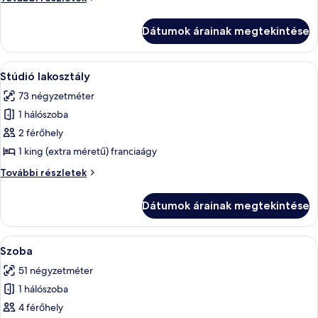
további
részletei
Dátumok árainak megtekintése
A
Egy szállodai szoba, amelyben egy nagy
4
Stúdió lakosztály
következő
73 négyzetméter
szoba
1 hálószoba
összes
képének
2 férőhely
megtekintése:
1 king (extra méretű) franciaágy
Stúdió
Stúdió
További részletek
lakosztály
lakosztály
további
Dátumok árainak megtekintése
részletei
A
Egy szállodai szoba két ággyal, egy éj
5
Szoba
következő
51 négyzetméter
szoba
1 hálószoba
összes
képének
4 férőhely