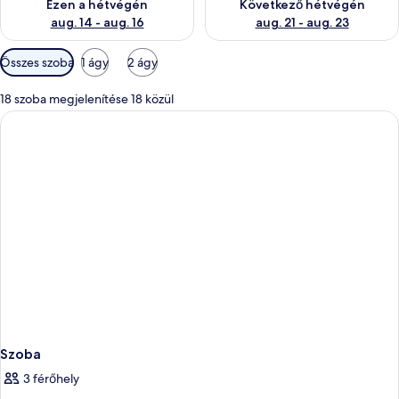
Ezen a hétvégén
Következő hétvégén
aug. 14 - aug. 16
aug. 21 - aug. 23
Szobákhoz
Összes szoba
1 ágy
2 ágy
rendelkezésre
álló
18 szoba megjelenítése 18 közül
szűrők
Szoba
3 férőhely