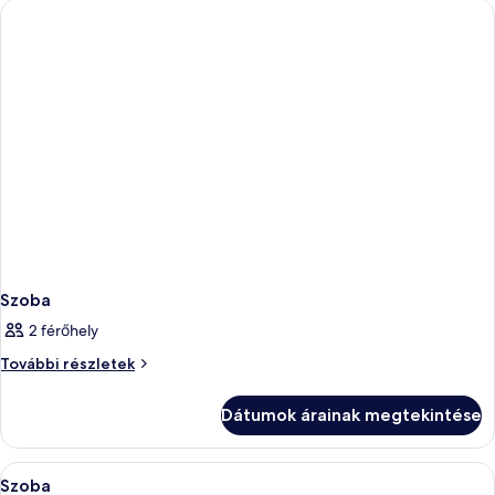
Szoba
2 férőhely
Szoba
További részletek
további
részletei
Dátumok árainak megtekintése
A
Egy szállodai szoba, amelyben egy nagy 
5
Szoba