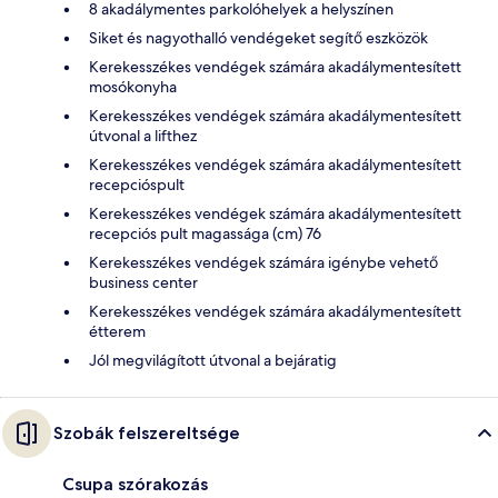
8 akadálymentes parkolóhelyek a helyszínen
Siket és nagyothalló vendégeket segítő eszközök
Kerekesszékes vendégek számára akadálymentesített
mosókonyha
Kerekesszékes vendégek számára akadálymentesített
útvonal a lifthez
Kerekesszékes vendégek számára akadálymentesített
recepcióspult
Kerekesszékes vendégek számára akadálymentesített
recepciós pult magassága (cm) 76
Kerekesszékes vendégek számára igénybe vehető
business center
Kerekesszékes vendégek számára akadálymentesített
étterem
Jól megvilágított útvonal a bejáratig
Szobák felszereltsége
Csupa szórakozás