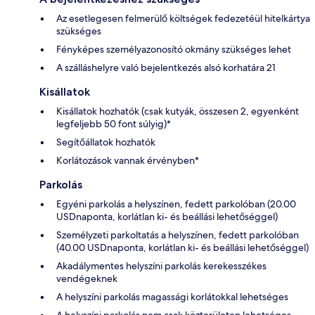
Az esetlegesen felmerülő költségek fedezetéül hitelkártya
szükséges
Fényképes személyazonosító okmány szükséges lehet
A szálláshelyre való bejelentkezés alsó korhatára 21
Kisállatok
Kisállatok hozhatók (csak kutyák, összesen 2, egyenként
legfeljebb 50 font súlyig)*
Segítőállatok hozhatók
Korlátozások vannak érvényben*
Parkolás
Egyéni parkolás a helyszínen, fedett parkolóban (20.00
USDnaponta, korlátlan ki- és beállási lehetőséggel)
Személyzeti parkoltatás a helyszínen, fedett parkolóban
(40.00 USDnaponta, korlátlan ki- és beállási lehetőséggel)
Akadálymentes helyszíni parkolás kerekesszékes
vendégeknek
A helyszíni parkolás magassági korlátokkal lehetséges
A helyszíni parkolás nem csak közterületen lehetséges