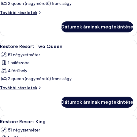
megtekintése:
2 queen (nagyméretű) franciaágy
Szoba
Szoba
További részletek
további
részletei
Dátumok árainak megtekintése
A
Egy szállodai szoba, melyben található
4
Restore Resort Two Queen
következő
51 négyzetméter
szoba
1 hálószoba
összes
képének
4 férőhely
megtekintése:
2 queen (nagyméretű) franciaágy
Restore
Restore
További részletek
Resort
Resort
Two
Two
Dátumok árainak megtekintése
Queen
Queen
további
részletei
A
Egy szállodai szoba, amelyben egy nagy 
4
Restore Resort King
következő
51 négyzetméter
szoba