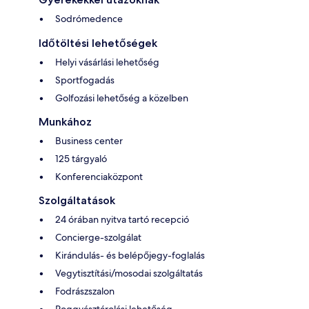
Sodrómedence
Időtöltési lehetőségek
Helyi vásárlási lehetőség
Sportfogadás
Golfozási lehetőség a közelben
Munkához
Business center
125 tárgyaló
Konferenciaközpont
Szolgáltatások
24 órában nyitva tartó recepció
Concierge-szolgálat
Kirándulás- és belépőjegy-foglalás
Vegytisztítási/mosodai szolgáltatás
Fodrászszalon
Poggyásztárolási lehetőség