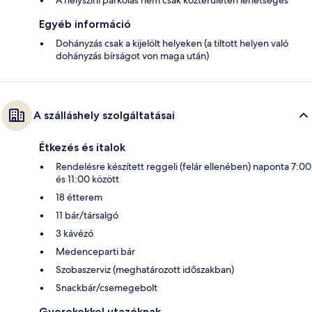
Egyéb információ
Dohányzás csak a kijelölt helyeken (a tiltott helyen való
dohányzás bírságot von maga után)
A szálláshely szolgáltatásai
Étkezés és italok
Rendelésre készített reggeli (felár ellenében) naponta 7:00
és 11:00 között
18 étterem
11 bár/társalgó
3 kávézó
Medenceparti bár
Szobaszerviz (meghatározott időszakban)
Snackbár/csemegebolt
Gyerekekkel utazóknak