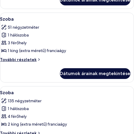
A
Egy szállodai szoba, amelyben egy nagy 
4
Szoba
következő
51 négyzetméter
szoba
1 hálószoba
összes
képének
3 férőhely
megtekintése:
1 king (extra méretű) franciaágy
Szoba
Szoba
További részletek
további
részletei
Dátumok árainak megtekintése
A
Egy modern szállodai szoba, melyben egy
5
Szoba
következő
135 négyzetméter
szoba
1 hálószoba
összes
képének
4 férőhely
megtekintése:
2 king (extra méretű) franciaágy
Szoba
Szoba
További részletek