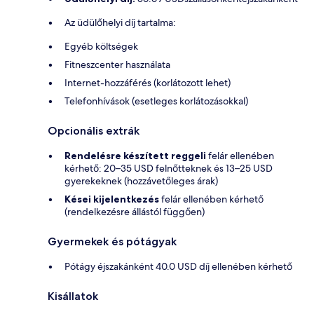
Az üdülőhelyi díj tartalma:
Egyéb költségek
Fitneszcenter használata
Internet-hozzáférés (korlátozott lehet)
Telefonhívások (esetleges korlátozásokkal)
Opcionális extrák
Rendelésre készített reggeli
felár ellenében
kérhető: 20–35 USD felnőtteknek és 13–25 USD
gyerekeknek (hozzávetőleges árak)
Kései kijelentkezés
felár ellenében kérhető
(rendelkezésre állástól függően)
Gyermekek és pótágyak
Pótágy éjszakánként 40.0 USD díj ellenében kérhető
Kisállatok