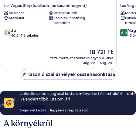
Hotel
Hotel
Las Vegas Strip (szálloda- és kaszinónegyed)
Las Vega
and
&
Medence
Wellnessfürdő
Mede
Casino
Casino
Állatbarát
Parkolási lehetőség
Parkol
Las
Las
biztosított
biztosí
Vegas
Vegas
7.8
8.0
Strip
Jó
Strip
Nag
7,8
8,0
ennyiből:
ennyiből
(szálloda-
40 247 értékelés
(szállod
45 6
10,
10,
és
és
Jó,
Nagyon
kaszinónegyed)
kaszinó
Az
18 721 Ft
40 247
jó,
ár
értékelés
45 640
tartalmazza az adókat és egyéb díjakat
18 721 Ft
értékelé
aug. 23. – aug. 24.
Hasonló szálláshelyek összehasonlítása
Jelentkezz be a jogosul kedvezményekért és extrákért. Több
kalandért több jutalom jár!
Bejelentkezés
Ingyenes regisztráció
A környékről