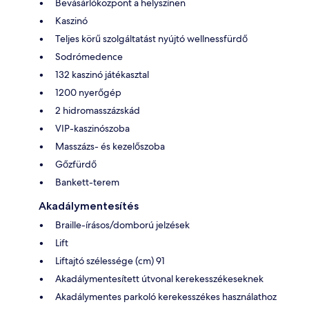
Bevásárlóközpont a helyszínen
Kaszinó
Teljes körű szolgáltatást nyújtó wellnessfürdő
Sodrómedence
132 kaszinó játékasztal
1200 nyerőgép
2 hidromasszázskád
VIP-kaszinószoba
Masszázs- és kezelőszoba
Gőzfürdő
Bankett-terem
Akadálymentesítés
Braille-írásos/domború jelzések
Lift
Liftajtó szélessége (cm) 91
Akadálymentesített útvonal kerekesszékeseknek
Akadálymentes parkoló kerekesszékes használathoz