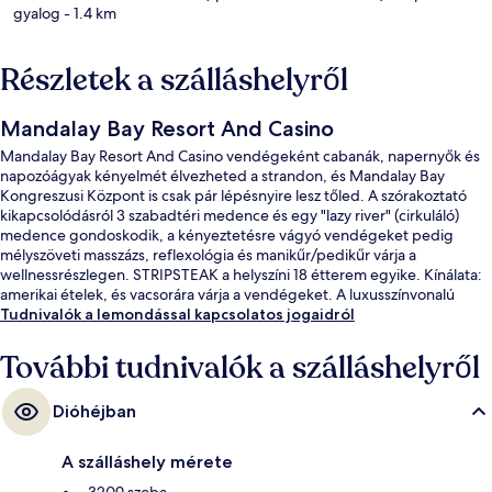
gyalog
- 1.4 km
Részletek a szálláshelyről
Mandalay Bay Resort And Casino
Mandalay Bay Resort And Casino vendégeként cabanák, napernyők és
napozóágyak kényelmét élvezheted a strandon, és Mandalay Bay
Kongreszusi Központ is csak pár lépésnyire lesz tőled. A szórakoztató
kikapcsolódásról 3 szabadtéri medence és egy "lazy river" (cirkuláló)
medence gondoskodik, a kényeztetésre vágyó vendégeket pedig
mélyszöveti masszázs, reflexológia és manikűr/pedikűr várja a
wellnessrészlegen. STRIPSTEAK a helyszíni 18 étterem egyike. Kínálata:
amerikai ételek, és vacsorára várja a vendégeket. A luxusszínvonalú
üdülő vendégeit 11 bár/társalgó, kaszinó és medence melletti bár is
Tudnivalók a lemondással kapcsolatos jogaidról
várja. Más utazók imádják a szálláshely következő jellemzőit: medence és
kényelmes ágyak.
További tudnivalók a szálláshelyről
Dióhéjban
A szálláshely mérete
3209 szoba