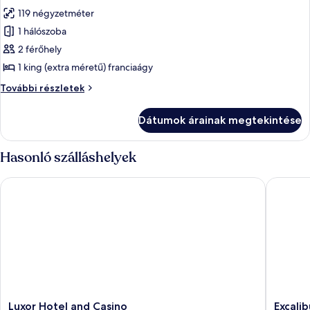
következő
119 négyzetméter
szoba
1 hálószoba
összes
képének
2 férőhely
megtekintése:
1 king (extra méretű) franciaágy
Szoba
Szoba
További részletek
további
részletei
Dátumok árainak megtekintése
Hasonló szálláshelyek
Luxor Hotel and Casino
Excalibu
Luxor
Excalibu
Luxor Hotel and Casino
Excali