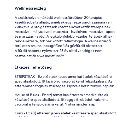
Wellnessrészleg
A szálláshelyen működő wellnessfürdőben 20 terápiás
kezelőszoba található, amelyek egy része párok számára van
kialakítva. A szolgáltatások között a következők szerepelnek:
masszázs - mélyszöveti, masszázs - lávaköves, masszázs - sport
és masszázs - svéd. A legkülönfélébb kezelési terápiák állnak
rendelkezésre, többek között reflexológia. A wellnessfürdő
területén szauna, pezsgőfürdő és gőzfürdő biztosított.
A fürdő naponta nyitva tart. 18 év alatti vendégek nem
használhatják a wellnessfürdőt.
Étkezési lehetőség
STRIPSTEAK - Ez a(z) steakhouse amerikai ételek készítésére
specializálódott. Itt kizárólag vacsorát kerül felszolgálásra. Az
étteremben foglalás szükséges. Nyitva a hét bizonyos napjain
House of Blues - Ez a(z) tematikus étterem amerikai ételek
készítésére specializálódott. Itt reggelit, ebédet, valamint
vacsorát is felszolgálásra kerül. Nyitva minden nap
Kumi - Ez a(z) étterem japán ételek készítésére specializálódott.