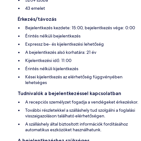
43 emelet
Érkezés/távozás
Bejelentkezés kezdete: 15:00, bejelentkezés vége: 0:00
Érintés nélküli bejelentkezés
Expressz be- és kijelentkezési lehetőség
A bejelentkezés alsó korhatára: 21 év
Kijelentkezési idő: 11:00
Érintés nélküli kijelentkezés
Kései kijelentkezés az elérhetőség függvényében
lehetséges
Tudnivalók a bejelentkezéssel kapcsolatban
A recepciós személyzet fogadja a vendégeket érkezéskor.
További részletekkel a szálláshely tud szolgálni a foglalási
visszaigazoláson található elérhetőségen.
A szálláshely által biztosított információk fordításához
automatikus eszközöket használhatunk.
A bejelentkezéshez szükséges