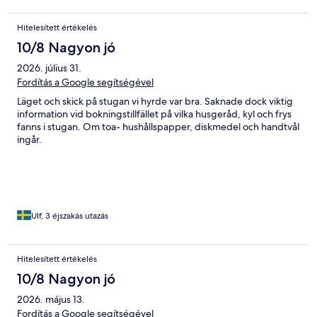
Hitelesített értékelés
10/8 Nagyon jó
2026. július 31.
Fordítás a Google segítségével
Läget och skick på stugan vi hyrde var bra. Saknade dock viktig
information vid bokningstillfället på vilka husgeråd, kyl och frys
fanns i stugan. Om toa- hushållspapper, diskmedel och handtvål
ingår.
Ulf, 3 éjszakás utazás
Hitelesített értékelés
10/8 Nagyon jó
2026. május 13.
Fordítás a Google segítségével