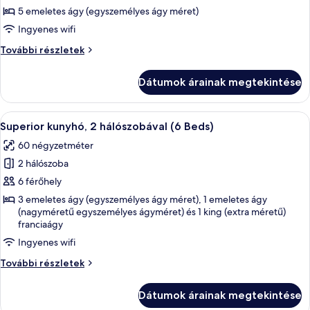
Gazdaságos
5 emeletes ágy (egyszemélyes ágy méret)
közös
Ingyenes wifi
hálóterem,
Gazdaságos
További részletek
vegyes
közös
hálóterem,
hálóterem,
Dátumok árainak megtekintése
vegyes
közös
hálóterem,
fürdőszoba
közös
A
Egy ágy, melyen steppelt, fehér ágytaka
10
fürdőszoba
Superior kunyhó, 2 hálószobával (6 Beds)
következő
további
60 négyzetméter
részletei
szoba
2 hálószoba
összes
képének
6 férőhely
megtekintése:
3 emeletes ágy (egyszemélyes ágy méret), 1 emeletes ágy
(nagyméretű egyszemélyes ágyméret) és 1 king (extra méretű)
Superior
franciaágy
kunyhó,
Ingyenes wifi
2
hálószobával
Superior
További részletek
kunyhó,
(6
2
Beds)
Dátumok árainak megtekintése
hálószobával