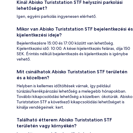
Kínál Abisko Turiststation STF helyszíni parkolási
lehetőséget?
Igen, egyéni parkolás ingyenesen elérhető.
Mikor van Abisko Turiststation STF bejelentkezési és
kijelentkezési ideje?
Bejelentkezésre 15:00 és 17:00 között van lehetőség.
Kijelentkezési idő: 10:00. A kései kijelentkezés feláras, díja 150
SEK. Érintés nélküli bejelentkezés és kijelentkezés is igénybe
vehető.
Mit csinálhatok Abisko Turiststation STF területén
és a közelben?
Helyben is kellemes időtöltések várnak, így például
túrázási/kerékpározási lehetőség a melegebb hónapokban.
További kikapcsolódási lehetőség a közelben: ökotúrák. Abisko
Turiststation STF a következő kikapcsolódási lehetőséget is
kínálja vendégeinek: kert.
Található étterem Abisko Turiststation STF
területén vagy környékén?