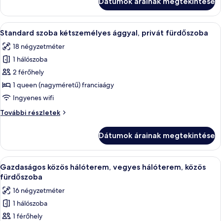
Dátumok árainak megtekintése
hálószobával
Beds)
(6
Beds)
A
Egy szállodai szoba, amelyben van egy 
10
további
Standard szoba kétszemélyes ággyal, privát fürdőszoba
következő
részletei
18 négyzetméter
szoba
1 hálószoba
összes
képének
2 férőhely
megtekintése:
1 queen (nagyméretű) franciaágy
Standard
Ingyenes wifi
szoba
Standard
További részletek
kétszemélyes
szoba
ággyal,
kétszemélyes
Dátumok árainak megtekintése
ággyal,
privát
privát
fürdőszoba
fürdőszoba
A
Egy szoba, amelyben két emeletes ágy t
5
további
Gazdaságos közös hálóterem, vegyes hálóterem, közös
következő
részletei
fürdőszoba
szoba
16 négyzetméter
összes
1 hálószoba
képének
1 férőhely
megtekintése: