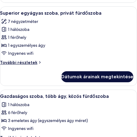
(6
Beds)
A
Egy hálószoba, amelyben található egy 
6
további
Superior egyágyas szoba, privát fürdőszoba
következő
részletei
7 négyzetméter
szoba
1 hálószoba
összes
képének
1 férőhely
megtekintése:
1 egyszemélyes ágy
Superior
Ingyenes wifi
egyágyas
Superior
További részletek
szoba,
egyágyas
privát
szoba,
Dátumok árainak megtekintése
privát
fürdőszoba
fürdőszoba
további
A
Egy szoba, amelyben két emeletes ágy t
4
részletei
Gazdaságos szoba, több ágy, közös fürdőszoba
következő
1 hálószoba
szoba
6 férőhely
összes
képének
3 emeletes ágy (egyszemélyes ágy méret)
megtekintése:
Ingyenes wifi
Gazdaságos