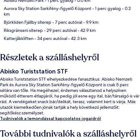
Abisko Nemzeti Park
- 1 perc gyalog
- 0.0 km
Aurora Sky Station Sarkifény-figyelő Központ
- 1 perc gyalog
- 0.2
km
Björkliden Fjällby síterep
- 7 perc autóval
- 9.9 km
Riksgränseni síterep
- 29 perc autóval
- 42.9 km
Katterjåkkliften
- 34 perc autóval
- 42.3 km
Részletek a szálláshelyről
Abisko Turiststation STF
Abisko Turiststation STF elhelyezkedése fanasztikus: Abisko Nemzeti
Park és Aurora Sky Station Sarkifény-figyelő Központ is csak 5 perc
sétára van tőle. Ha megéhezel, érdemes választanod a helyszínen
működő étterem étlapjáról, ha pedig jól esne egy ital, bár/társalgó is vár
rád. A vendégeket snack bár/delikát, terasz, valamint kert is várja. Más
utazók kiemelkedően jónak tartják a hely következó jellemzőit:
segítőkész személyzet.
Tudnivalók a lemondással kapcsolatos jogaidról
További tudnivalók a szálláshelyről