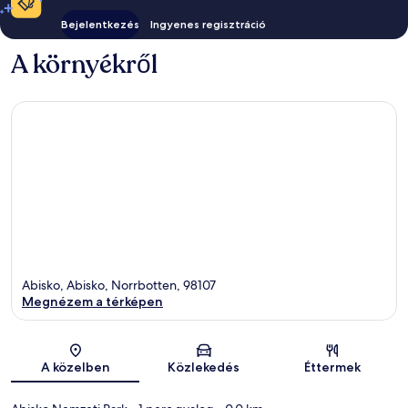
Bejelentkezés
Ingyenes regisztráció
A környékről
Abisko, Abisko, Norrbotten, 98107
Megnézem a térképen
Térkép
A közelben
Közlekedés
Éttermek