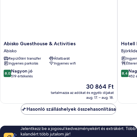
Abisko
Hotell
Abisko Guesthouse & Activities
Hotell 
Guesthouse
Fjället
Abisko
Björklid
&
Björklid
Repülőtéri transzfer
Állatbarát
Ingyen
Activities
Ingyenes parkolás
Ingyenes wifi
Étter
Abisko
8.0
8.4
Nagyon jó
Nag
8,0
8,4
ennyiből:
ennyiből
519 értékelés
452 
10,
10,
Az
30 864 Ft
Nagyon
Nagyon
ár
jó,
jó,
tartalmazza az adókat és egyéb díjakat
30 864 Ft
aug. 17. – aug. 18.
519
452
értékelés
értékelé
Hasonló szálláshelyek összehasonlítása
Jelentkezz be a jogosul kedvezményekért és extrákért. Több
kalandért több jutalom jár!