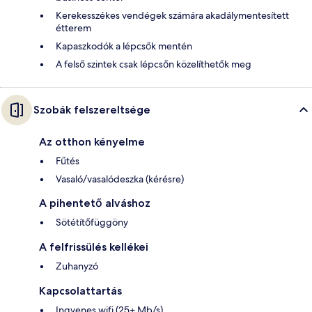
Kerekesszékes vendégek számára akadálymentesített
étterem
Kapaszkodók a lépcsők mentén
A felső szintek csak lépcsőn közelíthetők meg
Szobák felszereltsége
Az otthon kényelme
Fűtés
Vasaló/vasalódeszka (kérésre)
A pihentető alváshoz
Sötétítőfüggöny
A felfrissülés kellékei
Zuhanyzó
Kapcsolattartás
Ingyenes wifi (25+ Mb/s)