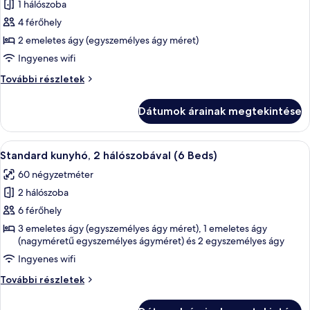
1 hálószoba
összes
képének
4 férőhely
megtekintése:
2 emeletes ágy (egyszemélyes ágy méret)
Gazdaságos
Ingyenes wifi
négyágyas
Gazdaságos
További részletek
szoba,
négyágyas
több
szoba,
Dátumok árainak megtekintése
több
ágy,
ágy,
közös
közös
A
Egy modern nappali, melynek jellemzői:
fürdőszoba
7
fürdőszoba
Standard kunyhó, 2 hálószobával (6 Beds)
következő
további
60 négyzetméter
részletei
szoba
2 hálószoba
összes
képének
6 férőhely
megtekintése:
3 emeletes ágy (egyszemélyes ágy méret), 1 emeletes ágy
(nagyméretű egyszemélyes ágyméret) és 2 egyszemélyes ágy
Standard
kunyhó,
Ingyenes wifi
2
Standard
További részletek
hálószobával
kunyhó,
2
(6