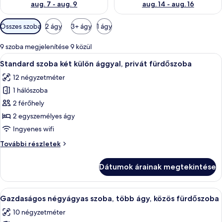
aug. 7 - aug. 9
aug. 14 - aug. 16
Szobákhoz
Összes szoba
2 ágy
3+ ágy
1 ágy
rendelkezésre
álló
9 szoba megjelenítése 9 közül
szűrők
A
Egy szállodai szoba, amelyben van egy
7
Standard szoba két külön ággyal, privát fürdőszoba
következő
12 négyzetméter
szoba
1 hálószoba
összes
képének
2 férőhely
megtekintése:
2 egyszemélyes ágy
Standard
Ingyenes wifi
szoba
Standard
További részletek
két
szoba
külön
két
Dátumok árainak megtekintése
külön
ággyal,
ággyal,
privát
privát
A
Egy kis szoba, kék ajtóval, mosdókagyl
fürdőszoba
7
fürdőszoba
Gazdaságos négyágyas szoba, több ágy, közös fürdőszoba
következő
további
10 négyzetméter
részletei
szoba