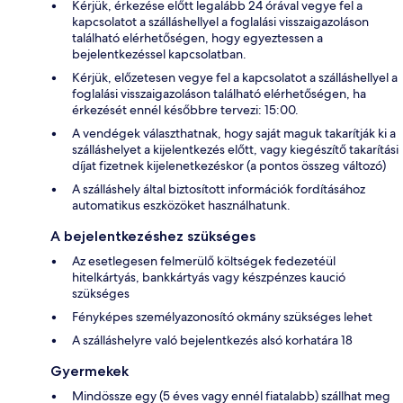
Kérjük, érkezése előtt legalább 24 órával vegye fel a
kapcsolatot a szálláshellyel a foglalási visszaigazoláson
található elérhetőségen, hogy egyeztessen a
bejelentkezéssel kapcsolatban.
Kérjük, előzetesen vegye fel a kapcsolatot a szálláshellyel a
foglalási visszaigazoláson található elérhetőségen, ha
érkezését ennél későbbre tervezi: 15:00.
A vendégek választhatnak, hogy saját maguk takarítják ki a
szálláshelyet a kijelentkezés előtt, vagy kiegészítő takarítási
díjat fizetnek kijelenetkezéskor (a pontos összeg változó)
A szálláshely által biztosított információk fordításához
automatikus eszközöket használhatunk.
A bejelentkezéshez szükséges
Az esetlegesen felmerülő költségek fedezetéül
hitelkártyás, bankkártyás vagy készpénzes kaució
szükséges
Fényképes személyazonosító okmány szükséges lehet
A szálláshelyre való bejelentkezés alsó korhatára 18
Gyermekek
Mindössze egy (5 éves vagy ennél fiatalabb) szállhat meg