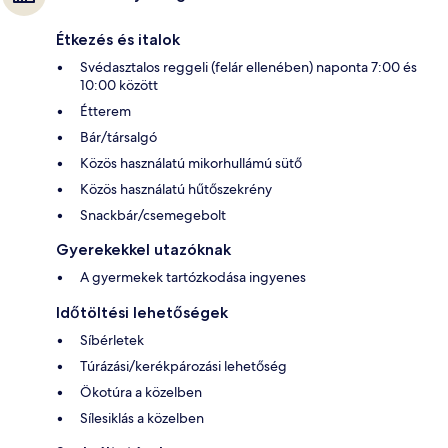
Étkezés és italok
Svédasztalos reggeli (felár ellenében) naponta 7:00 és
10:00 között
Étterem
Bár/társalgó
Közös használatú mikorhullámú sütő
Közös használatú hűtőszekrény
Snackbár/csemegebolt
Gyerekekkel utazóknak
A gyermekek tartózkodása ingyenes
Időtöltési lehetőségek
Síbérletek
Túrázási/kerékpározási lehetőség
Ökotúra a közelben
Sílesiklás a közelben