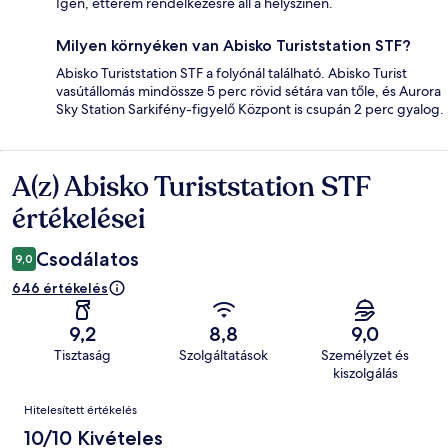
Igen, étterem rendelkezésre áll a helyszínen.
Milyen környéken van Abisko Turiststation STF?
Abisko Turiststation STF a folyónál található. Abisko Turist
vasútállomás mindössze 5 perc rövid sétára van tőle, és Aurora
Sky Station Sarkifény-figyelő Központ is csupán 2 perc gyalog.
A(z) Abisko Turiststation STF
Értékelések
értékelései
Csodálatos
9,0
646 értékelés
9,2
8,8
9,0
Tisztaság
Szolgáltatások
Személyzet és
kiszolgálás
Értékelések
Hitelesített értékelés
10/10 Kivételes