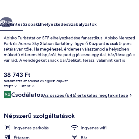
őző
Következő
78+
Áttekintés
Szobák
Elhelyezkedés
Szabályzatok
Abisko Turiststation STF elhelyezkedése fanasztikus: Abisko Nemzeti
Park és Aurora Sky Station Sarkifény-figyelő Központ is csak 5 perc
sétára van tőle. Ha megéhezel, érdemes választanod a helyszínen
működő étterem étlapjáról, ha pedig jól esne egy ital, bár/társalgó is
vár rád. A vendégeket snack bár/delikát, terasz, valamint kert is
várja. Más utazók kiemelkedően jónak tartják a hely következó
jellemzőit: segítőkész személyzet.
A
38 743 Ft
jelenlegi
tartalmazza az adókat és egyéb díjakat
ár
szept. 2. – szept. 3.
Szauna
38 743 Ft
Értékelések
Csodálatos
9,0
Az összes (646) értékelés megtekintése
9,0 ennyiből: 10
Népszerű szolgáltatások
Ingyenes parkolás
Ingyenes wifi
Étterem
Bár