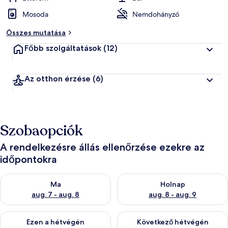
Mosoda
Nemdohányzó
Összes mutatása
Főbb szolgáltatások
(12)
Az otthon érzése
(6)
Szobaopciók
A rendelkezésre állás ellenőrzése ezekre az
időpontokra
A ma esti rendelkezésre állás ellenőrzése: aug. 7 - aug. 8
A holnapi rendelkezésre állás e
Ma
Holnap
aug. 7 - aug. 8
aug. 8 - aug. 9
A mostani hétvégi rendelkezésre állás ellenőrzése: aug. 7 - aug
A következő hétvégi rendelkezé
Ezen a hétvégén
Következő hétvégén