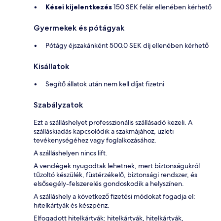
Kései kijelentkezés
150 SEK felár ellenében kérhető
Gyermekek és pótágyak
Pótágy éjszakánként 500.0 SEK díj ellenében kérhető
Kisállatok
Segítő állatok után nem kell díjat fizetni
Szabályzatok
Ezt a szálláshelyet professzionális szállásadó kezeli. A
szálláskiadás kapcsolódik a szakmájához, üzleti
tevékenységéhez vagy foglalkozásához.
A szálláshelyen nincs lift.
A vendégek nyugodtak lehetnek, mert biztonságukról
tűzoltó készülék, füstérzékelő, biztonsági rendszer, és
elsősegély-felszerelés gondoskodik a helyszínen.
A szálláshely a következő fizetési módokat fogadja el:
hitelkártyák és készpénz.
Elfogadott hitelkártyák: hitelkártyák, hitelkártyák,