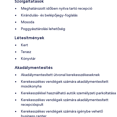
Szolgáltatások
Meghatározott időben nyitva tartó recepció
Kirándulás- és belépőjegy-foglalás
Mosoda
Poggyásztárolási lehetőség
Létesítmények
Kert
Terasz
Könyvtár
Akadálymentesítés
Akadálymentesített útvonal kerekesszékeseknek
Kerekesszékes vendégek számára akadálymentesített
mosókonyha
Kerekesszékkel használható autók személyzeti parkoltatása
Kerekesszékes vendégek számára akadálymentesített
recepcióspult
Kerekesszékes vendégek számára igénybe vehető
business center