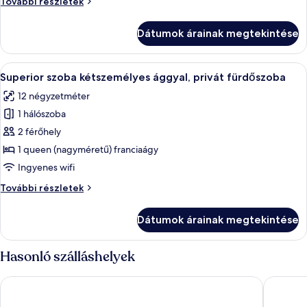
Gazdaságos
További részletek
szoba,
szoba,
több
több
Dátumok árainak megtekintése
ágy,
ágy,
közös
közös
fürdőszoba
A
Egy gondosan megterített ágy fehér ág
fürdőszoba
7
további
Superior szoba kétszemélyes ággyal, privát fürdőszoba
következő
részletei
12 négyzetméter
szoba
1 hálószoba
összes
képének
2 férőhely
megtekintése:
1 queen (nagyméretű) franciaágy
Superior
Ingyenes wifi
szoba
Superior
További részletek
kétszemélyes
szoba
ággyal,
kétszemélyes
Dátumok árainak megtekintése
ággyal,
privát
privát
fürdőszoba
fürdőszoba
Hasonló szálláshelyek
további
részletei
Abisko Guesthouse & Activities
Hotell Fj