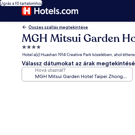
Ugrás a fő tartalomhoz
Összes szállás megtekintése
MGH Mitsui Garden Hot
4.0
csillagos
Hotel a(z) Huashan 1914 Creative Park közelében, ahol éttere
szálláshely
Válassz dátumokat az árak megtekintés
Hová utaznál?
A(z)
MGH
Mitsui
Garden
Hotel
Taipei