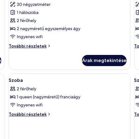
képének
k
30 négyzetméter
megtekintése:
m
1 hálószoba
Deluxe
D
2 férőhely
szoba
s
2 nagyméretű egyszemélyes ágy
két
k
külön
k
Ingyenes wifi
ággyal
á
Deluxe
De
További részletek
To
s
szoba
sz
két
ké
e
Árak megtekintése
külön
kü
ággyal
ág
további
sa
 íróasztallal és széssel felszerelve.
A
Prémium ágynemű, pehelypaplan és s
A
3
részletei
to
Szoba
S
következő
k
ré
2 férőhely
szoba
s
1 queen (nagyméretű) franciaágy
összes
ö
képének
k
Ingyenes wifi
megtekintése:
m
Szoba
Sz
További részletek
To
Szoba
S
további
to
részletei
ré