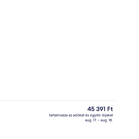
yományos japán reggeli mindennap
Deluxe szoba két külön ággyal, kapc
A
45 391 Ft
jelenlegi
tartalmazza az adókat és egyéb díjakat
ár
aug. 17. – aug. 18.
Lobby pihenő
45 391 Ft