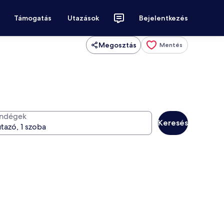
Támogatás
Utazások
Bejelentkezés
Megosztás
Mentés
ndégek
Keresés