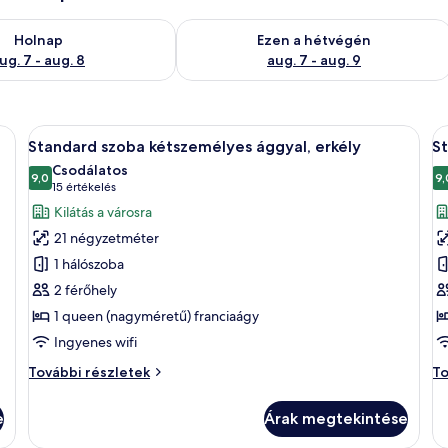
g. 7
elkezésre állás ellenőrzése: aug. 7 - aug. 8
A mostani hétvégi rendelkezésre állás 
Holnap
Ezen a hétvégén
ug. 7 - aug. 8
aug. 7 - aug. 9
alálható egy ágy, egy íróasztal egy síkképernyős televízióval, egy szék és egy
A
Egy szállodai szoba, amelyben egy nagy 
A
5
Standard szoba kétszemélyes ággyal, erkély
St
következő
k
Csodálatos
szoba
9,0
s
9,
10-ből 9,0
(15
15 értékelés
összes
ö
értékelés)
Kilátás a városra
képének
k
21 négyzetméter
megtekintése:
m
1 hálószoba
Standard
S
2 férőhely
szoba
s
1 queen (nagyméretű) franciaágy
kétszemélyes
k
ággyal,
á
Ingyenes wifi
erkély
s
Standard
St
További részletek
To
szoba
sz
kétszemélyes
ké
e
Árak megtekintése
ággyal,
ág
erkély
sa