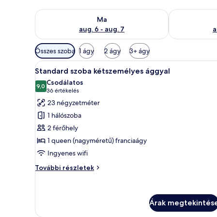
A ma esti rendelkezésre állás ellenőrzése: aug. 6 - au
A holnapi rend
Ma
aug. 6 - aug. 7
a
Szobákhoz
Összes szoba
1 ágy
2 ágy
3+ ágy
rendelkezésre
A
Egy szállodai szoba, amelyben t
álló
5
Standard szoba kétszemélyes ággyal
következő
szűrők
Csodálatos
szoba
9,0
10-ből 9,0
(36
36 értékelés
összes
értékelés)
23 négyzetméter
képének
1 hálószoba
megtekintése:
2 férőhely
Standard
1 queen (nagyméretű) franciaágy
szoba
Ingyenes wifi
kétszemélyes
ággyal
Standard
További részletek
szoba
kétszemélyes
ággyal
további
Árak megtekintés
részletei