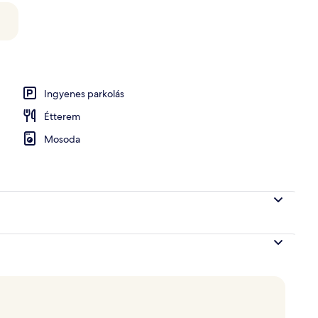
rdő
Ingyenes parkolás
Étterem
Mosoda