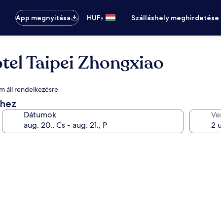
•
App megnyitása
HUF
Szálláshely meghirdetése
el Taipei Zhongxiao
m áll rendelkezésre
éhez
Dátumok
Ve