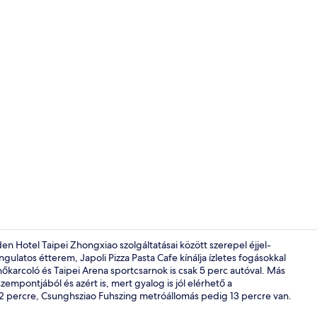
Fizetős hag
n Hotel Taipei Zhongxiao szolgáltatásai között szerepel éjjel-
gulatos étterem, Japoli Pizza Pasta Cafe kínálja ízletes fogásokkal
lhőkarcoló és Taipei Arena sportcsarnok is csak 5 perc autóval. Más
Külső rész
zempontjából és azért is, mert gyalog is jól elérhető a
 percre, Csunghsziao Fuhszing metróállomás pedig 13 percre van.