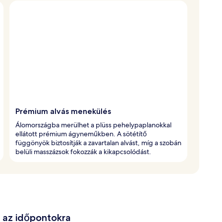
Prémium alvás menekülés
Álomországba merülhet a plüss pehelypaplanokkal
ellátott prémium ágyneműkben. A sötétítő
függönyök biztosítják a zavartalan alvást, míg a szobán
belüli masszázsok fokozzák a kikapcsolódást.
e az időpontokra