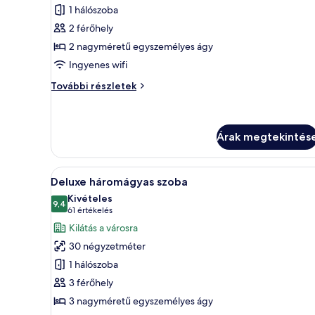
képének
1 hálószoba
megtekintése:
2 férőhely
Superior
2 nagyméretű egyszemélyes ágy
szoba
Ingyenes wifi
két
külön
Superior
További részletek
ággyal
szoba
két
külön
ággyal
Árak megtekintés
további
részletei
A
Egy kétágyas szoba, televízióval,
5
Deluxe háromágyas szoba
következő
Kivételes
szoba
9,4
10-ből 9,4
(61
61 értékelés
összes
értékelés)
Kilátás a városra
képének
30 négyzetméter
megtekintése:
1 hálószoba
Deluxe
3 férőhely
háromágyas
3 nagyméretű egyszemélyes ágy
szoba