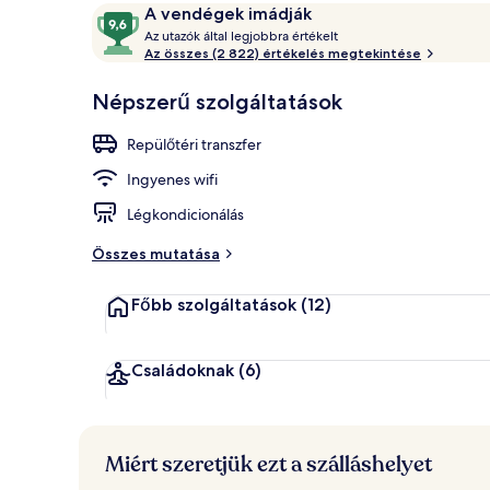
Értékelések
9,6
A vendégek imádják
A
ennyiből:
Az utazók által legjobbra értékelt
z
Az összes (2 822) értékelés megtekintése
10,
Nyilvános fü
A
u
Népszerű szolgáltatások
vendégek
t
imádják
a
Repülőtéri transzfer
z
ó
Ingyenes wifi
k
Légkondicionálás
á
l
Összes mutatása
t
a
Főbb szolgáltatások
(12)
l
l
e
Családoknak
(6)
g
j
o
b
Miért szeretjük ezt a szálláshelyet
b
r