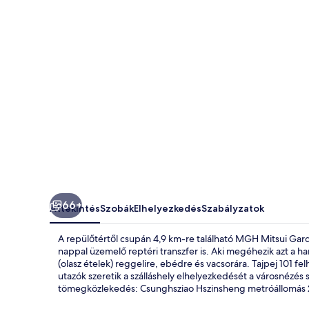
Zhongxiao
képgalériája
66+
Áttekintés
Szobák
Elhelyezkedés
Szabályzatok
A repülőtértől csupán 4,9 km-re található MGH Mitsui Garde
nappal üzemelő reptéri transzfer is. Aki megéhezik azt a han
(olasz ételek) reggelire, ebédre és vacsorára. Tajpej 101 fe
utazók szeretik a szálláshely elhelyezkedését a városnézés s
tömegközlekedés: Csunghsziao Hszinsheng metróállomás 2