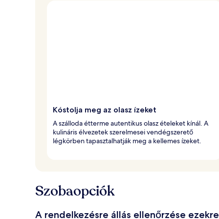
a
é
r
t
é
k
e
l
t
Kóstolja meg az olasz ízeket
A szálloda étterme autentikus olasz ételeket kínál. A
kulináris élvezetek szerelmesei vendégszerető
légkörben tapasztalhatják meg a kellemes ízeket.
Szobaopciók
A rendelkezésre állás ellenőrzése ezekr