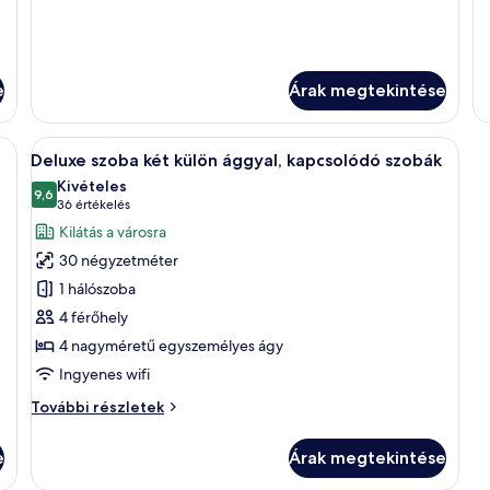
e
Árak megtekintése
n és széf a szobában
A
Egy folyosó, amelyben egy „1507” felir
11
Deluxe szoba két külön ággyal, kapcsolódó szobák
következő
Kivételes
szoba
9,6
10-ből 9,6
(36
36 értékelés
összes
értékelés)
Kilátás a városra
képének
30 négyzetméter
megtekintése:
1 hálószoba
Deluxe
4 férőhely
szoba
4 nagyméretű egyszemélyes ágy
két
külön
Ingyenes wifi
ággyal,
Deluxe
További részletek
kapcsolódó
szoba
két
szobák
e
Árak megtekintése
külön
ággyal,