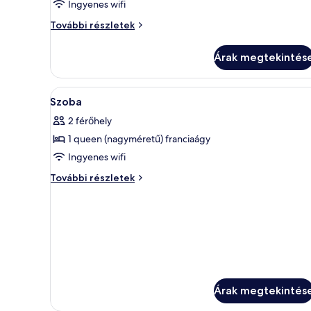
Ingyenes wifi
Deluxe
További részletek
háromágyas
szoba
Árak megtekintés
további
részletei
A
Prémium ágynemű, pehelypapla
3
Szoba
következő
2 férőhely
szoba
1 queen (nagyméretű) franciaágy
összes
képének
Ingyenes wifi
megtekintése:
Szoba
További részletek
Szoba
további
részletei
Árak megtekintés