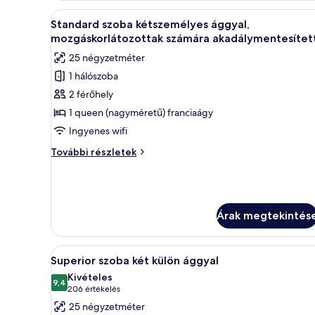
A
Standard szoba kétszemélyes 
5
Standard szoba kétszemélyes ággyal,
következő
mozgáskorlátozottak számára akadálymentesítet
szoba
25 négyzetméter
összes
1 hálószoba
képének
2 férőhely
megtekintése:
Standard
1 queen (nagyméretű) franciaágy
szoba
Ingyenes wifi
kétszemélyes
Standard
További részletek
ággyal,
szoba
mozgáskorlátozottak
kétszemélyes
ággyal,
számára
mozgáskorlátozottak
akadálymentesített
számára
Árak megtekintés
akadálymentesített
további
A
Egy szállodai szoba két ággyal, 
részletei
7
Superior szoba két külön ággyal
következő
Kivételes
szoba
9,4
10-ből 9,4
(206
206 értékelés
összes
értékelés)
25 négyzetméter