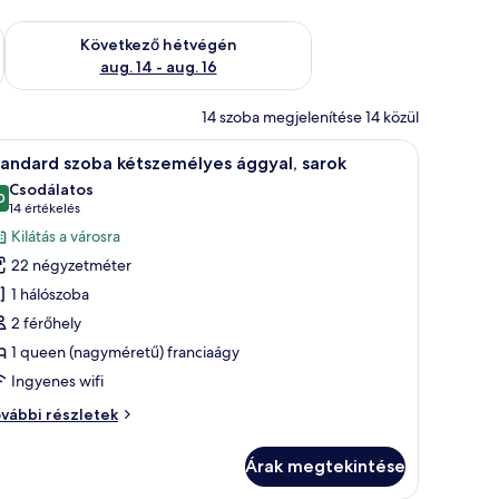
ellenőrzése: aug. 7 - aug. 9
A következő hétvégi rendelkezésre állás ellenőrzése: aug. 14 -
Következő hétvégén
aug. 14 - aug. 16
14 szoba megjelenítése 14 közül
 a falra szerelt műalkotás.
ágy található, az ablakon keresztül kilátás nyílik a városra, és egy díszítőelem
Egy szállodai szoba, amelyben egy nagy ágy, a f
6
andard szoba kétszemélyes ággyal, sarok
övetkező
Csodálatos
zoba
0
10-ből 9,0
(14
14 értékelés
sszes
értékelés)
Kilátás a városra
épének
22 négyzetméter
egtekintése:
1 hálószoba
tandard
2 férőhely
zoba
1 queen (nagyméretű) franciaágy
étszemélyes
ggyal,
Ingyenes wifi
arok
andard
vábbi részletek
oba
tszemélyes
Árak megtekintése
gyal,
rok