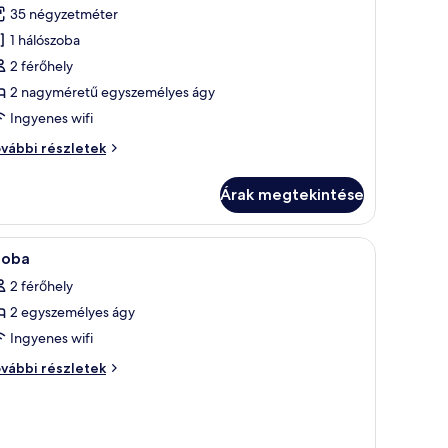
épének
35 négyzetméter
egtekintése:
1 hálószoba
eluxe
2 férőhely
zoba
2 nagyméretű egyszemélyes ágy
ét
ülön
Ingyenes wifi
ggyal,
luxe
vábbi részletek
arok
oba
t
Árak megtekintése
lön
gyal,
rok
zéf a szobában
Prémium ágynemű, pehelypaplan és széf a s
3
vábbi
zoba
övetkező
szletei
2 férőhely
zoba
2 egyszemélyes ágy
sszes
épének
Ingyenes wifi
egtekintése:
oba
vábbi részletek
zoba
vábbi
szletei