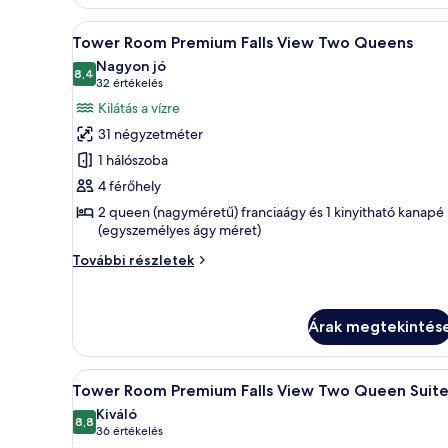
Jacuzzi
Suite
A
Egy szállodai szoba két ággyal, í
4
további
Tower Room Premium Falls View Two Queens
következő
részletei
Nagyon jó
szoba
8,4
10-ből 8,4
(32
32 értékelés
összes
értékelés)
Kilátás a vízre
képének
31 négyzetméter
megtekintése:
1 hálószoba
Tower
4 férőhely
Room Premium
2 queen (nagyméretű) franciaágy és 1 kinyitható kanapé
Falls
(egyszemélyes ágy méret)
View Two
Queens
Tower
További részletek
Room Premium
Falls
View Two
Árak megtekintés
Queens
további
részletei
A
Egy szállodai szoba két ággyal, í
4
Tower Room Premium Falls View Two Queen Suit
következő
Kiváló
szoba
8,8
10-ből 8,8
(36
36 értékelés