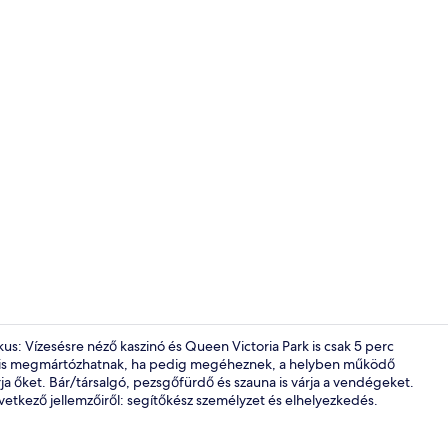
Íróasztal, s
us: Vízesésre néző kaszinó és Queen Victoria Park is csak 5 perc
n is megmártózhatnak, ha pedig megéheznek, a helyben működő
rja őket. Bár/társalgó, pezsgőfürdő és szauna is várja a vendégeket.
Tower Room F
etkező jellemzőiről: segítőkész személyzet és elhelyezkedés.