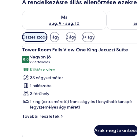
A rendelkezésre állás ellenőrzése ezekr
A ma esti rendelkezésre állás ellenőrzése: aug. 9 - a
A holnapi rend
Ma
aug. 9 - aug. 10
au
Szobákhoz
Összes szoba
1 ágy
2 ágy
3+ ágy
rendelkezésre
A
Egy szállodai szoba, amelyben e
álló
6
Tower Room Falls View One King Jacuzzi Suite
következő
szűrők
Nagyon jó
szoba
8,0
10-ből 8,0
(29
29 értékelés
összes
értékelés)
Kilátás a vízre
képének
33 négyzetméter
megtekintése:
1 hálószoba
Tower
3 férőhely
Room Falls
1 king (extra méretű) franciaágy és 1 kinyitható kanapé
View One
(egyszemélyes ágy méret)
King
Jacuzzi
Tower
További részletek
Room Falls
Suite
View One
Árak megtekintés
King