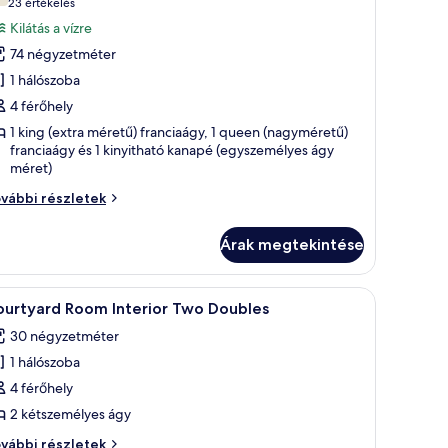
sszes
(23
23 értékelés
épének
értékelés)
Kilátás a vízre
egtekintése:
74 négyzetméter
ower
1 hálószoba
oom Premium
4 férőhely
lls
1 king (extra méretű) franciaágy, 1 queen (nagyméretű)
iew Two-
franciaágy és 1 kinyitható kanapé (egyszemélyes ágy
edroom
méret)
uite
ower
vábbi részletek
om Premium
lls
Árak megtekintése
ew Two-
edroom
ite
yneművel és párnákkal, egy éjjeliszekrény lámpával, és egy fafejű ágykeret
Egy szállodai szoba két ággyal, íróasztallal, 
5
vábbi
ourtyard Room Interior Two Doubles
övetkező
szletei
30 négyzetméter
zoba
1 hálószoba
sszes
épének
4 férőhely
egtekintése:
2 kétszemélyes ágy
ourtyard
urtyard
vábbi részletek