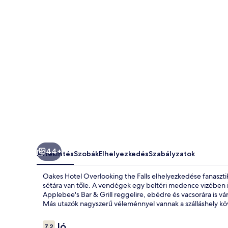
képgalériája
44+
Áttekintés
Szobák
Elhelyezkedés
Szabályzatok
Oakes Hotel Overlooking the Falls elhelyezkedése fanasztik
sétára van tőle. A vendégek egy beltéri medence vizébe
Applebee's Bar & Grill reggelire, ebédre és vacsorára is vá
Más utazók nagyszerű véleménnyel vannak a szálláshely köv
Értékelések
Jó
7,2