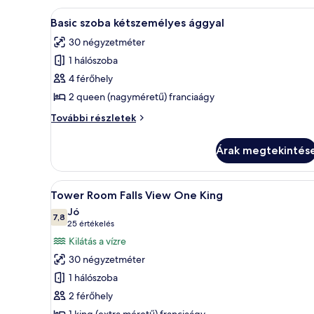
A
Egy szállodai szoba két ággyal, 
5
Basic szoba kétszemélyes ággyal
következő
30 négyzetméter
szoba
1 hálószoba
összes
képének
4 férőhely
megtekintése:
2 queen (nagyméretű) franciaágy
Basic
Basic
További részletek
szoba
szoba
kétszemélyes
kétszemélyes
Árak megtekintés
ággyal
ággyal
további
részletei
A
Egy szállodai szoba, amelyben e
4
Tower Room Falls View One King
következő
Jó
szoba
7,8
10-ből 7,8
(25
25 értékelés
összes
értékelés)
Kilátás a vízre
képének
30 négyzetméter
megtekintése:
1 hálószoba
Tower
2 férőhely
Room Falls
1 king (extra méretű) franciaágy