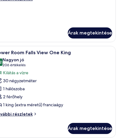
oom Interior
om Interior
wo
wo
ubles
oubles
vábbi
szletei
Árak megtekintése
gykeret.
lal, székkel és kilátással egy vízesésre.
Egy szállodai szoba, amelyben egy nagy ágy, egy
4
ower Room Falls View One King
övetkező
Nagyon jó
zoba
2
10-ből 8,2
(206
206 értékelés
sszes
értékelés)
Kilátás a vízre
épének
30 négyzetméter
egtekintése:
1 hálószoba
ower
2 férőhely
oom Falls
1 king (extra méretű) franciaágy
iew One
ing
ower
vábbi részletek
om Falls
ew One
Árak megtekintése
ng
vábbi