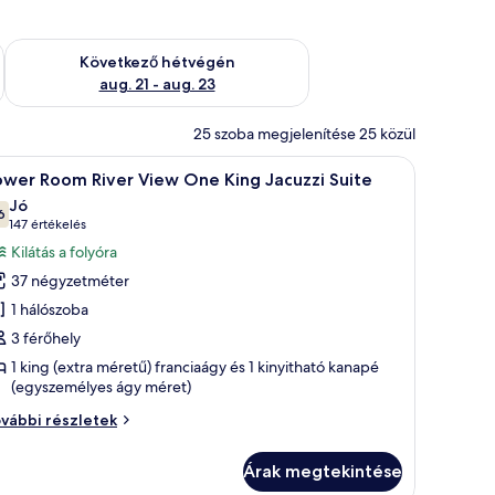
ellenőrzése: aug. 14 - aug. 16
A következő hétvégi rendelkezésre állás ellenőrzése: aug. 21 -
Következő hétvégén
aug. 21 - aug. 23
25 szoba megjelenítése 25 közül
 a városra.
lal, székkel és kilátással egy vízesésre.
Egy szállodai szoba, amelyben egy nagy ágy, eg
6
ower Room River View One King Jacuzzi Suite
övetkező
Jó
zoba
6
10-ből 7,6
(147
147 értékelés
sszes
értékelés)
Kilátás a folyóra
épének
37 négyzetméter
egtekintése:
1 hálószoba
ower
3 férőhely
oom River
1 king (extra méretű) franciaágy és 1 kinyitható kanapé
iew One
(egyszemélyes ágy méret)
ing
acuzzi
ower
vábbi részletek
om River
uite
ew One
Árak megtekintése
ng