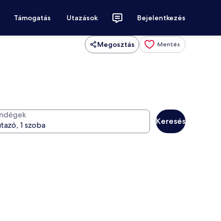
Támogatás
Utazások
Bejelentkezés
Megosztás
Mentés
ndégek
Keresés