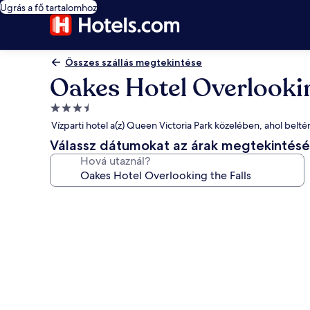
Ugrás a fő tartalomhoz
Összes szállás megtekintése
Oakes Hotel Overlookin
3.5
csillagos
Vízparti hotel a(z) Queen Victoria Park közelében, ahol belt
szálláshely
Válassz dátumokat az árak megtekintés
Hová utaznál?
A(z)
Oakes
Hotel
Overlooking
the
Falls