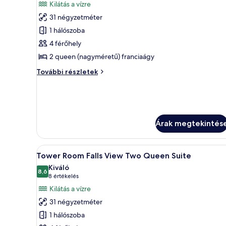
összes
értékelés)
Kilátás a vízre
képének
31 négyzetméter
megtekintése:
1 hálószoba
Tower
4 férőhely
Room Premium
2 queen (nagyméretű) franciaágy
Falls
View Two
Tower
További részletek
Queen
Room Premium
Falls
Suite
View Two
Queen
Suite
Árak megtekintés
további
részletei
A
Egy szállodai szoba két ággyal, í
4
Tower Room Falls View Two Queen Suite
következő
Kiváló
szoba
8,6
10-ből 8,6
(8
8 értékelés
összes
értékelés)
Kilátás a vízre
képének
31 négyzetméter
megtekintése:
1 hálószoba
Tower