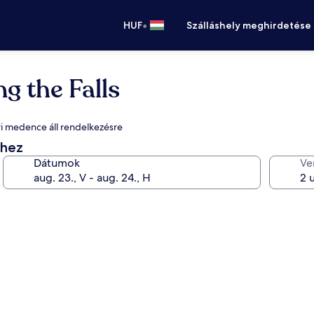
•
HUF
Szálláshely meghirdetése
g the Falls
éri medence áll rendelkezésre
éhez
Dátumok
Ve