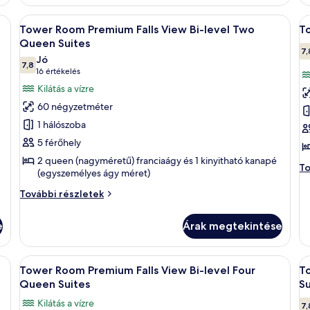
részletei
Ja
Su
róasztallal, széssel, televízióval és kilátással egy vízesésre.
A
Egy szállodai szoba két ággyal, íróasztall
A
3
to
Tower Room Premium Falls View Bi-level Two
T
következő
k
ré
Queen Suites
szoba
s
7,
Jó
7,8
összes
ö
10-ből 7,8
(16
16 értékelés
képének
k
értékelés)
Kilátás a vízre
megtekintése:
m
60 négyzetméter
Tower
T
1 hálószoba
Room Premium
R
5 férőhely
Falls
V
2 queen (nagyméretű) franciaágy és 1 kinyitható kanapé
View Bi-
Q
T
To
(egyszemélyes ágy méret)
level
S
Ro
Vi
Tower
További részletek
Two
Q
Room Premium
Queen
Su
Falls
e
Árak megtekintése
Suites
to
View Bi-
ré
level
Two
róasztallal, széssel, televízióval és kilátással egy vízesésre.
A
Egy szállodai szoba két ággyal, íróasztall
A
3
Queen
e
Tower Room Premium Falls View Bi-level Four
T
következő
k
Suites
Queen Suites
Su
további
szoba
s
Kilátás a vízre
részletei
7,