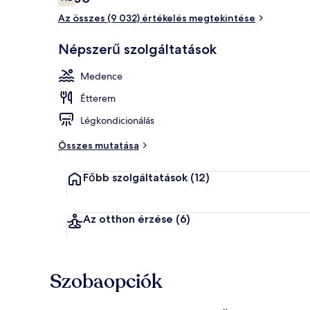
7,2 ennyiből: 10
Az összes (9 032) értékelés megtekintése
Vízre néző
Népszerű szolgáltatások
Medence
Étterem
Légkondicionálás
Összes mutatása
Főbb szolgáltatások
(12)
Az otthon érzése
(6)
Szobaopciók