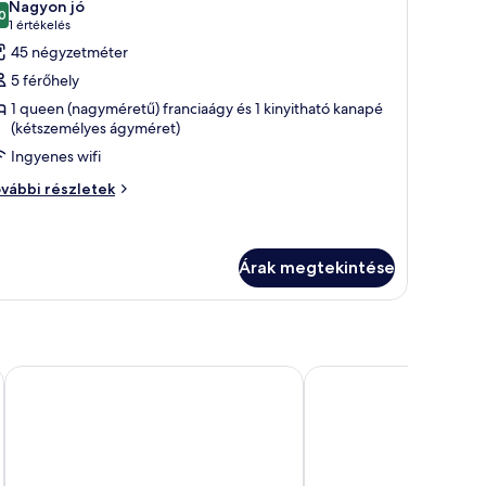
Nagyon jó
szletei
0
sszes
10-ből 8,0
(1
1 értékelés
épének
értékelés)
45 négyzetméter
egtekintése:
5 férőhely
akosztály,
1 queen (nagyméretű) franciaágy és 1 kinyitható kanapé
(kétszemélyes ágyméret)
ueen
Ingyenes wifi
nagyméretű)
kosztály,
vábbi részletek
ranciaágy
s
ueen
gy
agyméretű)
anciaágy
Árak megtekintése
inyithatókanapé
gy
nyithatókanapé
vábbi
szletei
is
L'Empire Paris
Aparthotel Adagio Paris