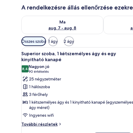
A rendelkezésre állás ellenőrzése ezekr
A ma esti rendelkezésre állás ellenőrzése: aug. 7 - au
A holnapi rend
Ma
aug. 7 - aug. 8
a
Szobákhoz
Összes szoba
1 ágy
2 ágy
rendelkezésre
A
Egy szállodai szoba, amelyben ta
álló
7
Superior szoba, 1 kétszemélyes ágy és egy
következő
szűrők
kinyitható kanapé
szoba
Nagyon jó
8,4
összes
10-ből 8,4
(90
90 értékelés
képének
értékelés)
25 négyzetméter
megtekintése:
1 hálószoba
Superior
3 férőhely
szoba,
1 kétszemélyes ágy és 1 kinyitható kanapé (egyszemélye
1
ágy méret)
kétszemélyes
Ingyenes wifi
ágy
Superior
További részletek
és
szoba,
egy