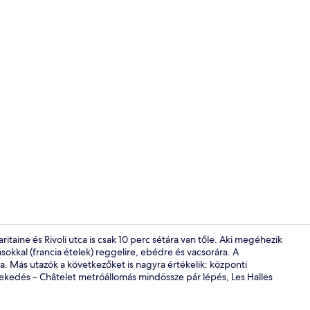
Reggeli, ebé
itaine és Rivoli utca is csak 10 perc sétára van tőle. Aki megéhezik
ásokkal (francia ételek) reggelire, ebédre és vacsorára. A
ja. Más utazók a következőket is nagyra értékelik: központi
Tárgyalóter
ekedés – Châtelet metróállomás mindössze pár lépés, Les Halles