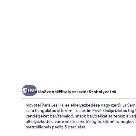
119+
Áttekintés
Szobák
Elhelyezkedés
Szabályzatok
Novotel Paris Les Halles elhelyezkedése nagyszerű: La Samar
azt a hangulatos étterem, Le Jardin Privé kínálja ízletes fog
vendégeket bár/társalgó, snack bár/delikát és terasz is vár
elhelyezkedés, városnézési lehetőség és kitűnő tömegközl
metróállomás pedig 5 perc séta.