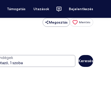
Támogatás
Utazások
Bejelentkezés
Megosztás
Mentés
ndégek
Keresés