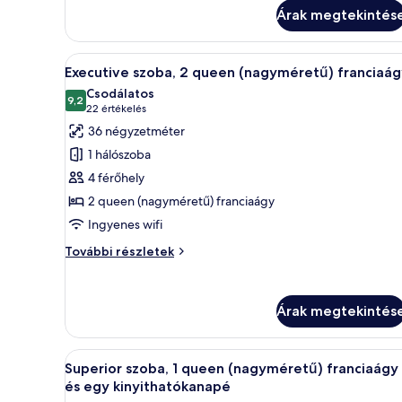
1
Árak megtekintés
kinyitható
kétszemélyes
kanapé
ágy
és
A
Egy szállodai szoba két ággyal, 
5
egy
Executive szoba, 2 queen (nagyméretű) franciaág
következő
kinyitható
Csodálatos
kanapé
szoba
9,2
10-ből 9,2
(22
22 értékelés
további
összes
értékelés)
36 négyzetméter
részletei
képének
1 hálószoba
megtekintése:
4 férőhely
Executive
2 queen (nagyméretű) franciaágy
szoba,
Ingyenes wifi
2
queen
Executive
További részletek
(nagyméretű)
szoba,
2
franciaágy
queen
Árak megtekintés
(nagyméretű)
franciaágy
további
A
Egy szállodai szoba, amelyben t
részletei
7
Superior szoba, 1 queen (nagyméretű) franciaágy
következő
és egy kinyithatókanapé
szoba