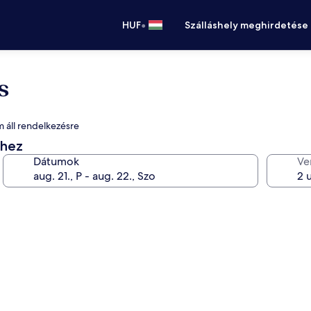
•
HUF
Szálláshely meghirdetése
s
m áll rendelkezésre
éhez
Dátumok
Ve