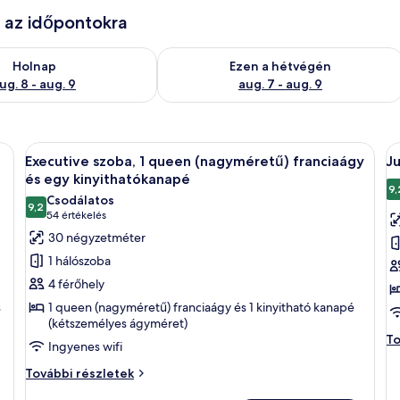
e az időpontokra
g. 8
elkezésre állás ellenőrzése: aug. 8 - aug. 9
A mostani hétvégi rendelkezésre állás 
Holnap
Ezen a hétvégén
ug. 8 - aug. 9
aug. 7 - aug. 9
lálható egy ágy, egy íróasztal, egy szék, egy televízió, és az ablakon keresztül
A
Egy szállodai szoba, amelyben találhat
A
6
Executive szoba, 1 queen (nagyméretű) franciaágy
Ju
következő
k
és egy kinyithatókanapé
szoba
s
9,
Csodálatos
9,2
összes
ö
10-ből 9,2
(54
54 értékelés
képének
k
értékelés)
30 négyzetméter
megtekintése:
m
1 hálószoba
Executive
J
4 férőhely
szoba,
la
s
1 queen (nagyméretű) franciaágy és 1 kinyitható kanapé
1
1
(kétszemélyes ágyméret)
queen
q
Ju
To
Ingyenes wifi
(nagyméretű)
(
la
1
Executive
További részletek
franciaágy
f
q
szoba,
és