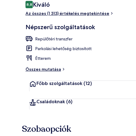
Értékelések
Kiváló
8,8
8,8 ennyiből: 10
Az összes (1 313) értékelés megtekintése
Terasz/udvar
Népszerű szolgáltatások
Repülőtéri transzfer
Parkolási lehetőség biztosított
Étterem
Összes mutatása
Főbb szolgáltatások
(12)
Családoknak
(6)
Szobaopciók