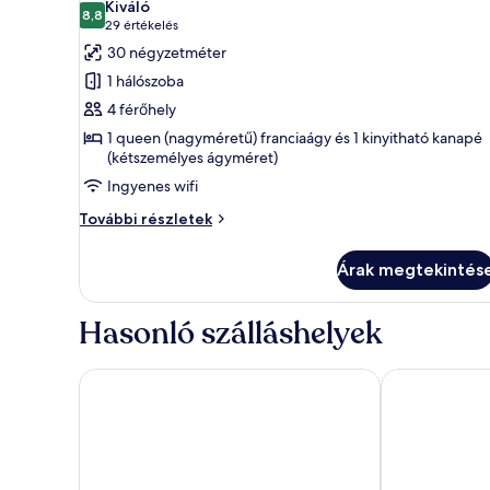
Kiváló
8,8
összes
10-ből 8,8
(29
29 értékelés
képének
értékelés)
30 négyzetméter
megtekintése:
1 hálószoba
Superior
4 férőhely
szoba,
1 queen (nagyméretű) franciaágy és 1 kinyitható kanapé
1
(kétszemélyes ágyméret)
queen
Ingyenes wifi
(nagyméretű)
Superior
További részletek
franciaágy
szoba,
és
1
Árak megtekintés
egy
queen
kinyithatókanapé
(nagyméretű)
franciaágy
Hasonló szálláshelyek
és
egy
kinyithatókanapé
Citadines Les Halles Paris
Pullman Paris
további
részletei