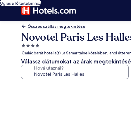
Ugrás a fő tartalomhoz
Összes szállás megtekintése
Novotel Paris Les Halle
4.0
csillagos
Családbarát hotel a(z) La Samaritaine közelében, ahol éttere
szálláshely
Válassz dátumokat az árak megtekintés
Hová utaznál?
A(z)
Novotel
Paris
Les
Halles
képgalériája