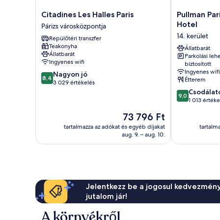
Citadines
Pullman
Citadines Les Halles Paris
Pullman Pa
Les
Paris
Hotel
Párizs városközpontja
Halles
Montparnass
14. kerület
Repülőtéri transzfer
Paris
Hotel
Teakonyha
Párizs
14.
Állatbarát
Állatbarát
Parkolási leh
városközpontja
kerület
Ingyenes wifi
biztosított
Ingyenes wifi
8.4
Nagyon jó
8,4
Étterem
ennyiből:
3 029 értékelés
10,
9.0
Csodálat
9,0
Nagyon
ennyiből:
1 013 értéke
jó,
10,
Az
73 796 Ft
3 029
Csodálatos,
ár
értékelés
1 013
tartalmazza az adókat és egyéb díjakat
tartalm
73 796 Ft
aug. 9. – aug. 10.
értékelés
Jelentkezz be a jogosul kedvezmény
jutalom jár!
A környékről