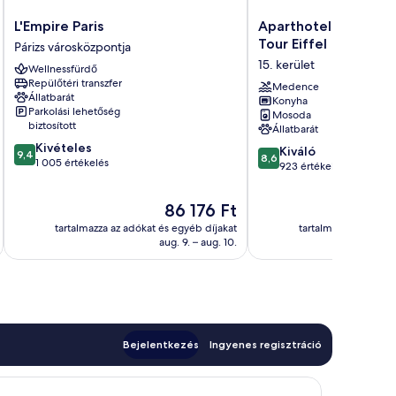
L'Empire
Aparthotel
L'Empire Paris
Aparthotel Adagio P
Paris
Adagio
Tour Eiffel
Párizs városközpontja
Párizs
Paris
15. kerület
Wellnessfürdő
városközpontja
Centre
Repülőtéri transzfer
Tour
Medence
Állatbarát
Konyha
Eiffel
Parkolási lehetőség
Mosoda
15.
biztosított
Állatbarát
kerület
9.4
Kivételes
8.6
Kiváló
9,4
8,6
ennyiből:
1 005 értékelés
ennyiből:
923 értékelés
10,
10,
Kivételes,
Kiváló,
Az
86 176 Ft
1 005
923
ár
értékelés
tartalmazza az adókat és egyéb díjakat
tartalmazza az adóka
értékelés
86 176 Ft
aug. 9. – aug. 10.
Bejelentkezés
Ingyenes regisztráció