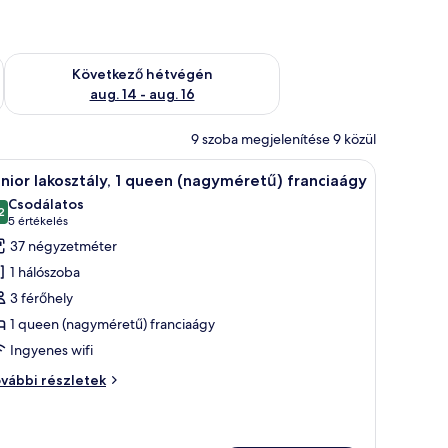
ellenőrzése: aug. 7 - aug. 9
A következő hétvégi rendelkezésre állás ellenőrzése: aug. 14 -
Következő hétvégén
aug. 14 - aug. 16
9 szoba megjelenítése 9 közül
 kilátás nyílik a városra.
ó egy ágy, egy kanapé, egy íróasztal és egy televízió.
Egy modern szállodai szoba, amelyben egy nagy
7
nior lakosztály, 1 queen (nagyméretű) franciaágy
övetkező
Csodálatos
zoba
2
10-ből 9,2
(5
5 értékelés
sszes
értékelés)
37 négyzetméter
épének
1 hálószoba
egtekintése:
3 férőhely
unior
1 queen (nagyméretű) franciaágy
kosztály,
Ingyenes wifi
ueen
nior
vábbi részletek
nagyméretű)
kosztály,
ranciaágy
ueen