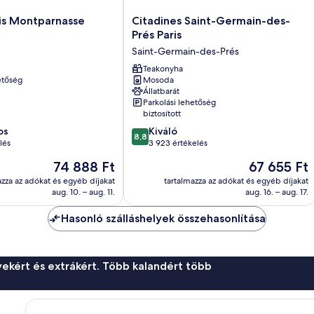
Citadines
ris Montparnasse
Citadines Saint-Germain-des-
Saint-
Prés Paris
e
Germain-
Saint-Germain-des-Prés
des-
Prés
Teakonyha
etőség
Mosoda
Paris
Állatbarát
Saint-
Parkolási lehetőség
Germain-
biztosított
des-
8.8
os
Kiváló
Prés
8,8
ennyiből:
lés
3 923 értékelés
10,
Az
Az
74 888 Ft
67 655 Ft
Kiváló,
ár
ár
3 923
azza az adókat és egyéb díjakat
tartalmazza az adókat és egyéb díjakat
74 888 Ft
67 655 Ft
aug. 10. – aug. 11.
aug. 16. – aug. 17.
értékelés
Hasonló szálláshelyek összehasonlítása
ekért és extrákért. Több kalandért több