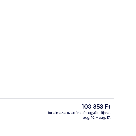
d és vacsora
Executive szoba két külön ággyal, 2 eg
A
103 853 Ft
jelenlegi
tartalmazza az adókat és egyéb díjakat
ár
aug. 16. – aug. 17.
em
Étkezés a szobában
103 853 Ft