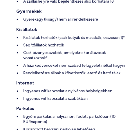
A szálláshelyre való bejelentkezés alsó korhatára 18
Gyermekek
Gyerekágy (kiságy) nem áll rendelkezésre
Kisállatok
Kisállatok hozhatók (csak kutyák és macskák, összesen 1)*
Segítőállatok hozhatók
Csak bizonyos szobák, amelyekre korlátozások
vonatkoznak*
A házi kedvenceket nem szabad felügyelet nélkül hagyni
Rendelkezésre állnak a következők: etető és itató tálak
Internet
Ingyenes wifikapcsolat a nyilvános helyiségekben
Ingyenes wifikapcsolat a szobákban
Parkolás
Egyéni parkolás a helyszínen, fedett parkolóban (10
EURnaponta)
Korlátozott helyszíni parkolási lehetőség