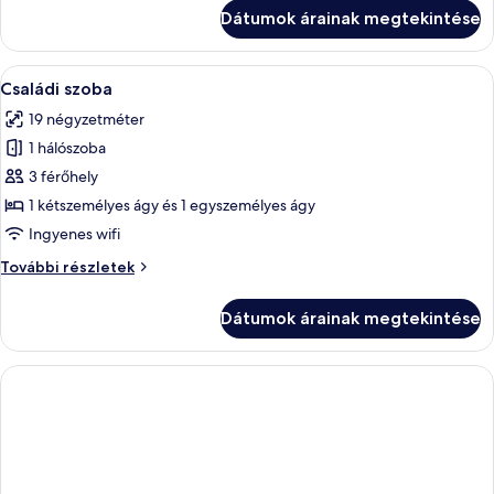
külön
két
Dátumok árainak megtekintése
külön
ággyal
ággyal
további
A
Családi szoba | Minibár, széf a szobáb
4
részletei
Családi szoba
következő
19 négyzetméter
szoba
1 hálószoba
összes
képének
3 férőhely
megtekintése:
1 kétszemélyes ágy és 1 egyszemélyes ágy
Családi
Ingyenes wifi
szoba
Családi
További részletek
szoba
további
Dátumok árainak megtekintése
részletei