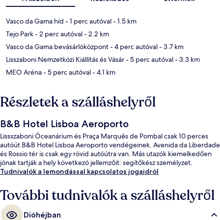
Vasco da Gama híd
- 1 perc autóval
- 1.5 km
Tejo Park
- 2 perc autóval
- 2.2 km
Vasco da Gama bevásárlóközpont
- 4 perc autóval
- 3.7 km
Lisszaboni Nemzetközi Kiállítás és Vásár
- 5 perc autóval
- 3.3 km
MEO Aréna
- 5 perc autóval
- 4.1 km
Részletek a szálláshelyről
B&B Hotel Lisboa Aeroporto
Lissszaboni Óceanárium és Praça Marquês de Pombal csak 10 perces
autóút B&B Hotel Lisboa Aeroporto vendégeinek. Avenida da Liberdade
és Rossio tér is csak egy rövid autóútra van. Más utazók kiemelkedően
jónak tartják a hely következó jellemzőit: segítőkész személyzet.
Tudnivalók a lemondással kapcsolatos jogaidról
További tudnivalók a szálláshelyről
Dióhéjban