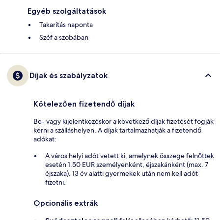
Egyéb szolgáltatások
Takarítás naponta
Széf a szobában
Díjak és szabályzatok
Kötelezően fizetendő díjak
Be- vagy kijelentkezéskor a következő díjak fizetését fogják
kérni a szálláshelyen. A díjak tartalmazhatják a fizetendő
adókat:
A város helyi adót vetett ki, amelynek összege felnőttek
esetén 1.50 EUR személyenként, éjszakánként (max. 7
éjszaka). 13 év alatti gyermekek után nem kell adót
fizetni.
Opcionális extrák