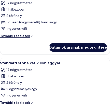
17 négyzetméter
szoba
1 hálószoba
összes
képének
2 férőhely
megtekintése:
1 queen (nagyméretű) franciaágy
Superior
Ingyenes wifi
szoba
Superior
További részletek
kétszemélyes
szoba
ággyal
kétszemélyes
Dátumok árainak megtekintése
ággyal
további
részletei
A
Standard szoba két külön ággyal | Min
4
Standard szoba két külön ággyal
következő
17 négyzetméter
szoba
1 hálószoba
összes
képének
2 férőhely
megtekintése:
2 egyszemélyes ágy
Standard
Ingyenes wifi
szoba
Standard
További részletek
két
szoba