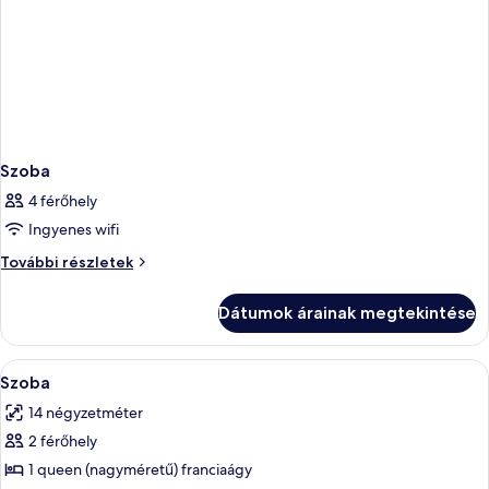
Szoba
4 férőhely
Ingyenes wifi
Szoba
További részletek
további
részletei
Dátumok árainak megtekintése
A
Minibár, széf a szobában, hangszigete
2
Szoba
következő
14 négyzetméter
szoba
2 férőhely
összes
képének
1 queen (nagyméretű) franciaágy