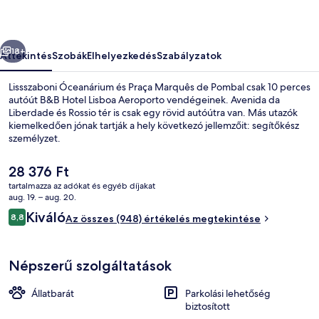
őző
Következő
18+
Áttekintés
Szobák
Elhelyezkedés
Szabályzatok
Lissszaboni Óceanárium és Praça Marquês de Pombal csak 10 perces
autóút B&B Hotel Lisboa Aeroporto vendégeinek. Avenida da
Liberdade és Rossio tér is csak egy rövid autóútra van. Más utazók
kiemelkedően jónak tartják a hely következó jellemzőit: segítőkész
személyzet.
A
28 376 Ft
jelenlegi
tartalmazza az adókat és egyéb díjakat
ár
aug. 19. – aug. 20.
Lobby pihenő
28 376 Ft
Értékelések
Kiváló
8,8
Az összes (948) értékelés megtekintése
8,8 ennyiből: 10
Népszerű szolgáltatások
Állatbarát
Parkolási lehetőség
biztosított