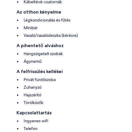
Kábeltévé-csatornák
Az otthon kényelme
Légkondicionálás és fűtés
Minibár
Vasaló/vasalódeszka (kérésre)
A pihentető alváshoz
Hangszigetelt szobák
Ágynemű
A felfrissülés kellékei
Privát fürdőszoba
Zuhanyzó
Hajszárító
Törölközők
Kapcsolattartás
Ingyenes wifi
Telefon