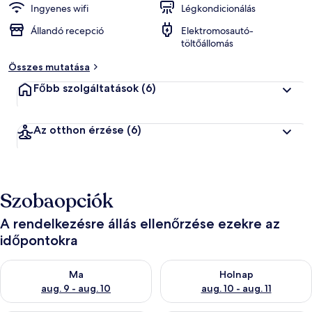
Ingyenes wifi
Légkondicionálás
Állandó recepció
Elektromosautó-
töltőállomás
Összes mutatása
Főbb szolgáltatások
(6)
Az otthon érzése
(6)
Szobaopciók
A rendelkezésre állás ellenőrzése ezekre az
időpontokra
A ma esti rendelkezésre állás ellenőrzése: aug. 9 - aug. 10
A holnapi rendelkezésre állás e
Ma
Holnap
aug. 9 - aug. 10
aug. 10 - aug. 11