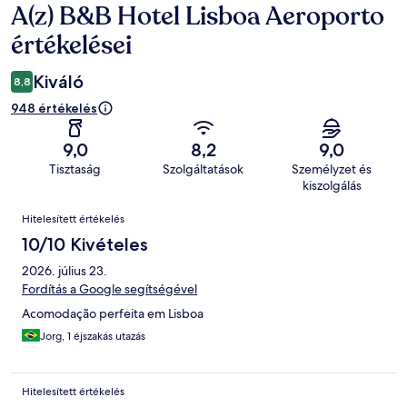
A(z) B&B Hotel Lisboa Aeroporto
Értékelések
értékelései
Kiváló
8,8
948 értékelés
9,0
8,2
9,0
Tisztaság
Szolgáltatások
Személyzet és
kiszolgálás
Értékelések
Hitelesített értékelés
10/10 Kivételes
2026. július 23.
Fordítás a Google segítségével
Acomodação perfeita em Lisboa
Jorg, 1 éjszakás utazás
Hitelesített értékelés