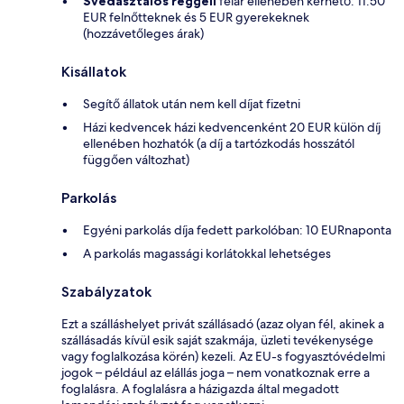
Svédasztalos reggeli
felár ellenében kérhető: 11.50
EUR felnőtteknek és 5 EUR gyerekeknek
(hozzávetőleges árak)
Kisállatok
Segítő állatok után nem kell díjat fizetni
Házi kedvencek házi kedvencenként 20 EUR külön díj
ellenében hozhatók (a díj a tartózkodás hosszától
függően változhat)
Parkolás
Egyéni parkolás díja fedett parkolóban: 10 EURnaponta
A parkolás magassági korlátokkal lehetséges
Szabályzatok
Ezt a szálláshelyet privát szállásadó (azaz olyan fél, akinek a
szállásadás kívül esik saját szakmája, üzleti tevékenysége
vagy foglalkozása körén) kezeli. Az EU-s fogyasztóvédelmi
jogok – például az elállás joga – nem vonatkoznak erre a
foglalásra. A foglalásra a házigazda által megadott