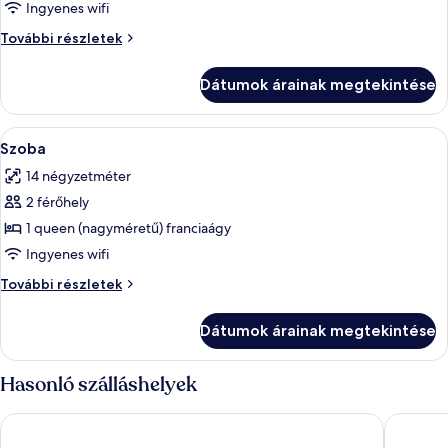
megtekintése:
Ingyenes wifi
Szoba
Szoba
További részletek
további
részletei
Dátumok árainak megtekintése
A
Minibár, széf a szobában, hangszigete
2
Szoba
következő
14 négyzetméter
szoba
2 férőhely
összes
képének
1 queen (nagyméretű) franciaágy
megtekintése:
Ingyenes wifi
Szoba
Szoba
További részletek
további
részletei
Dátumok árainak megtekintése
Hasonló szálláshelyek
Holiday Inn Express Lisbon Airport by IHG
ibis Sty