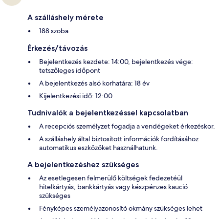
A szálláshely mérete
188 szoba
Érkezés/távozás
Bejelentkezés kezdete: 14:00, bejelentkezés vége:
tetszőleges időpont
A bejelentkezés alsó korhatára: 18 év
Kijelentkezési idő: 12:00
Tudnivalók a bejelentkezéssel kapcsolatban
A recepciós személyzet fogadja a vendégeket érkezéskor.
A szálláshely által biztosított információk fordításához
automatikus eszközöket használhatunk.
A bejelentkezéshez szükséges
Az esetlegesen felmerülő költségek fedezetéül
hitelkártyás, bankkártyás vagy készpénzes kaució
szükséges
Fényképes személyazonosító okmány szükséges lehet