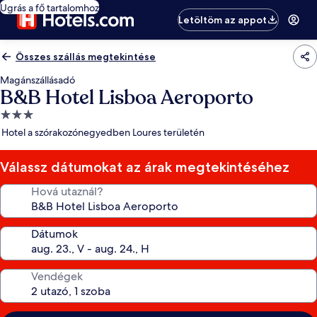
Ugrás a fő tartalomhoz
Letöltöm az appot
Összes szállás megtekintése
Magánszállásadó
B&B Hotel Lisboa Aeroporto
3.0
csillagos
Hotel a szórakozónegyedben Loures területén
szálláshely
Válassz dátumokat az árak megtekintéséhez
Hová utaznál?
Dátumok
Vendégek