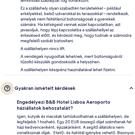
lemondási szabályzat fog vonatkozni.
Ez a szálláshely olyan szabadtéri területekkel – például
erkélyekkel, belső udvarokkal és teraszokkal – rendelkezik,
amelyek nem feltétlenül biztonságosak a gyerekek
számára. Ha kétségeid vannak ezzel kapcsolatban, azt
javasoljuk, hogy lépj kapcsolatba a szálláshellyel az
érkezésed előtt, és kérdezd meg, hogy tudnak-e számodra
megfelelő szobát biztosítani.
A szálláshelyen nincs lift.
A vendégek nyugodtak lehetnek, mert biztonságukról
tűzoltó készülék gondoskodik a helyszínen.
A szálláshelyen készpénz használatával lehet fizetni.
Gyakran ismételt kérdések
Engedélyezi B&B Hotel Lisboa Aeroporto
háziállatok behozatalát?
Igen, kutyák és macskák tartózkodhatnak a szálláshelyen, de
legfeljebb 1 hozható. Egy 20 EUR összegű díjat számítanak fel
házi kedvencenként, éjszakánként. A segítő állatokra nem
vonatkoznak díjak.. Etető- és itatótál igénybe vehető. Bizonyos