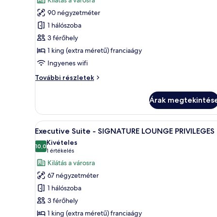
Kilátás a városra
90 négyzetméter
1 hálószoba
3 férőhely
1 king (extra méretű) franciaágy
Ingyenes wifi
Opera
További részletek
View
Suite
Árak megtekintés
-
SIGNATURE
LOUNGE
A
Egy modern fürőszoba két mos
1
PRIVILEGES
Executive Suite - SIGNATURE LOUNGE PRIVILEGES
következő
további
Kivételes
részletei
szoba
10,0
10-ből 10,0
(1
1 értékelés
összes
értékelés)
Kilátás a városra
képének
67 négyzetméter
megtekintése:
1 hálószoba
Executive
3 férőhely
Suite
1 king (extra méretű) franciaágy
-