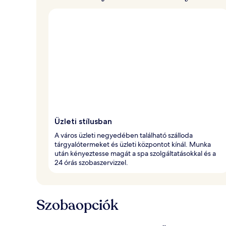
r
a
é
r
t
é
k
e
l
t
Üzleti stílusban
A város üzleti negyedében található szálloda
tárgyalótermeket és üzleti központot kínál. Munka
után kényeztesse magát a spa szolgáltatásokkal és a
24 órás szobaszervizzel.
Szobaopciók