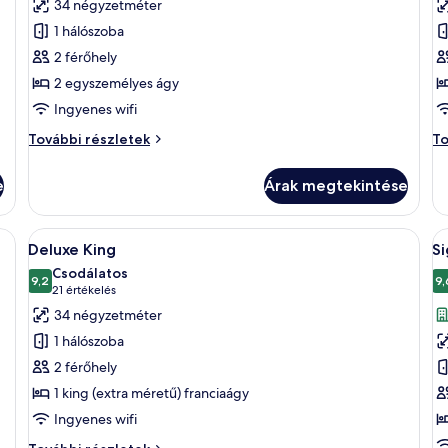
34 négyzetméter
megtekintése:
m
1 hálószoba
Opera
S
2 férőhely
Twin
T
2 egyszemélyes ágy
-
S
Ingyenes wifi
L
Opera
Si
További részletek
To
P
Twin
Tw
további
-
e
Árak megtekintése
részletei
S
L
PR
dókagylóval, egy nagy tükörrel és márványburkolatú falakkal.
A
Egy modern fürőszoba két mosdókagyló
A
1
to
Deluxe King
S
következő
k
ré
Csodálatos
szoba
9,2
s
9,
10-ből 9,2
(21
21 értékelés
összes
ö
értékelés)
34 négyzetméter
képének
k
1 hálószoba
megtekintése:
m
2 férőhely
Deluxe
S
1 king (extra méretű) franciaágy
King
K
Ingyenes wifi
-
S
Deluxe