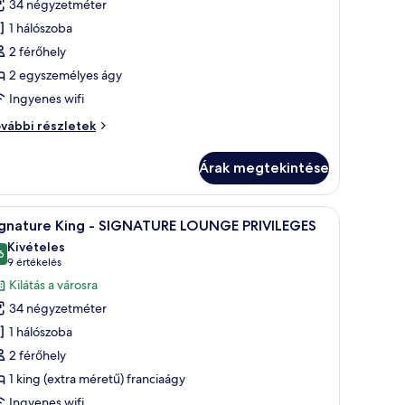
34 négyzetméter
egtekintése:
1 hálószoba
ignature
2 férőhely
win
2 egyszemélyes ágy
IGNATURE
Ingyenes wifi
OUNGE
gnature
vábbi részletek
RIVILEGES
in
Árak megtekintése
IGNATURE
OUNGE
IVILEGES
val, egy nagy tükörrel és márványburkolatú falakkal.
Egy modern fürőszoba két mosdókagylóval, eg
1
vábbi
ignature King - SIGNATURE LOUNGE PRIVILEGES
övetkező
szletei
Kivételes
zoba
6
10-ből 9,6
(9
9 értékelés
sszes
értékelés)
Kilátás a városra
épének
34 négyzetméter
egtekintése:
1 hálószoba
ignature
2 férőhely
ing
1 king (extra méretű) franciaágy
IGNATURE
Ingyenes wifi