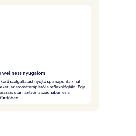
s wellness nyugalom
s körű szolgáltatást nyújtó spa naponta kínál
eket, az aromaterápiától a reflexológiáig. Egy
sszázs után lazítson a szaunában és a
fürdőben.