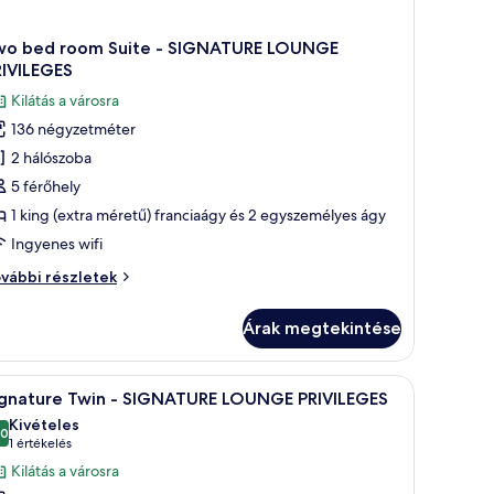
wo bed room Suite - SIGNATURE LOUNGE
RIVILEGES
Kilátás a városra
136 négyzetméter
2 hálószoba
5 férőhely
1 king (extra méretű) franciaágy és 2 egyszemélyes ágy
Ingyenes wifi
wo
vábbi részletek
ed
oom
Árak megtekintése
ite
IGNATURE
val, egy nagy tükörrel és márványburkolatú falakkal.
Egy modern fürőszoba két mosdókagylóval, eg
1
OUNGE
ignature Twin - SIGNATURE LOUNGE PRIVILEGES
övetkező
IVILEGES
Kivételes
vábbi
zoba
,0
10-ből 10,0
(1
1 értékelés
szletei
sszes
értékelés)
Kilátás a városra
épének