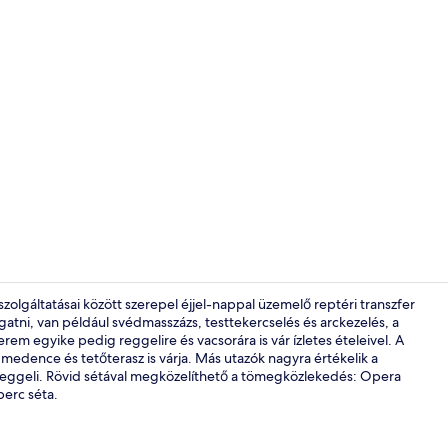
Látnivaló
szolgáltatásai között szerepel éjjel-nappal üzemelő reptéri transzfer
gatni, van például svédmasszázs, testtekercselés és arckezelés, a
 egyike pedig reggelire és vacsorára is vár ízletes ételeivel. A
Lobby
 medence és tetőterasz is várja. Más utazók nagyra értékelik a
s reggeli. Rövid sétával megközelíthető a tömegközlekedés: Opera
perc séta.