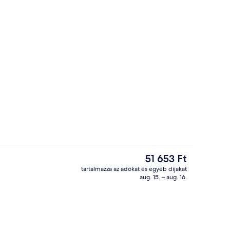
2 étterem, ahol reggeli, ebéd, vacsora
A
51 653 Ft
jelenlegi
tartalmazza az adókat és egyéb díjakat
ár
aug. 15. – aug. 16.
2 étterem, ahol reggeli, ebéd, vacsora
51 653 Ft