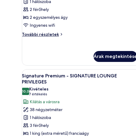
1 hálószoba
megtekintése:
2 férőhely
Deluxe
2 egyszemélyes ágy
Twin
Ingyenes wifi
Deluxe
További részletek
Twin
további
részletei
Árak megtekintés
A
Egy modern fürőszoba két mos
1
Signature Premium - SIGNATURE LOUNGE
következő
PRIVILEGES
szoba
Kivételes
10,0
összes
10-ből 10,0
(7
7 értékelés
képének
értékelés)
Kilátás a városra
megtekintése:
38 négyzetméter
Signature
1 hálószoba
Premium
3 férőhely
-
1 king (extra méretű) franciaágy
SIGNATURE