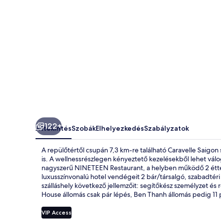
122+
Áttekintés
Szobák
Elhelyezkedés
Szabályzatok
A repülőtértől csupán 7,3 km-re található Caravelle Saigon 
is. A wellnessrészlegen kényeztető kezelésekből lehet válo
nagyszerű NINETEEN Restaurant, a helyben működő 2 étterem
luxusszínvonalú hotel vendégeit 2 bár/társalgó, szabadtéri
szálláshely következő jellemzőit: segítőkész személyzet é
House állomás csak pár lépés, Ben Thanh állomás pedig 11 
VIP Access