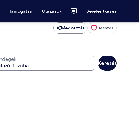
Támogatás
Utazások
Bejelentkezés
Megosztás
Mentés
ndégek
Keresés