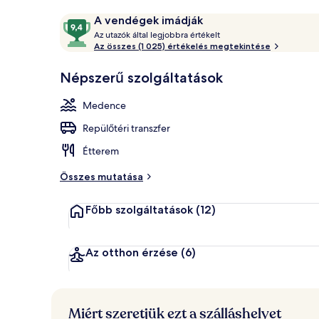
Szabadtéri 
Értékelések
9,4
A vendégek imádják
A
ennyiből:
Az utazók által legjobbra értékelt
z
Az összes (1 025) értékelés megtekintése
10,
A
u
Népszerű szolgáltatások
vendégek
t
imádják
a
Medence
z
ó
Repülőtéri transzfer
k
Étterem
á
l
Összes mutatása
t
a
Főbb szolgáltatások
(12)
l
l
e
Az otthon érzése
(6)
g
j
o
b
Miért szeretjük ezt a szálláshelyet
b