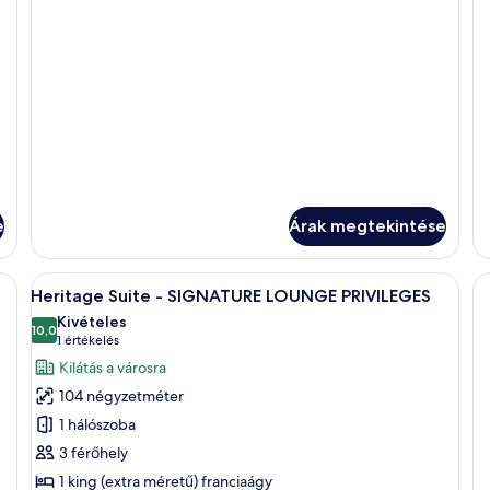
L
PR
to
ré
e
Árak megtekintése
dókagylóval, egy nagy tükörrel és márványburkolatú falakkal.
A
Egy modern szállodai szoba, mely étkez
3
Heritage Suite - SIGNATURE LOUNGE PRIVILEGES
következő
Kivételes
szoba
10,0
10-ből 10,0
(1
1 értékelés
összes
értékelés)
Kilátás a városra
képének
104 négyzetméter
megtekintése:
1 hálószoba
Heritage
3 férőhely
Suite
1 king (extra méretű) franciaágy
-