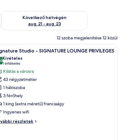
ellenőrzése: aug. 14 - aug. 16
A következő hétvégi rendelkezésre állás ellenőrzése: aug. 21 -
Következő hétvégén
aug. 21 - aug. 23
12 szoba megjelenítése 12 közül
val, egy nagy tükörrel és márványburkolatú falakkal.
Egy modern fürőszoba két mosdókagylóval, eg
1
ignature Studio - SIGNATURE LOUNGE PRIVILEGES
övetkező
Kivételes
zoba
,0
10-ből 10,0
(1
1 értékelés
sszes
értékelés)
Kilátás a városra
épének
43 négyzetméter
egtekintése:
1 hálószoba
ignature
3 férőhely
tudio
1 king (extra méretű) franciaágy
IGNATURE
Ingyenes wifi
OUNGE
gnature
vábbi részletek
RIVILEGES
udio
IGNATURE