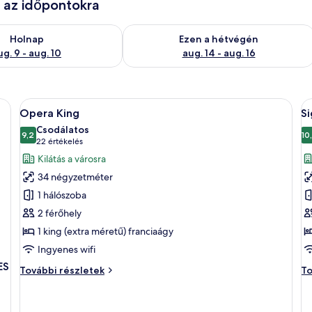
e az időpontokra
ug. 9
elkezésre állás ellenőrzése: aug. 9 - aug. 10
A mostani hétvégi rendelkezésre állás 
Holnap
Ezen a hétvégén
ug. 9 - aug. 10
aug. 14 - aug. 16
A
Egy modern fürőszoba két mosdókagyló
A
1
Opera King
S
következő
k
Csodálatos
szoba
9,2
s
10
10-ből 9,2
(22
22 értékelés
összes
ö
értékelés)
Kilátás a városra
képének
k
34 négyzetméter
megtekintése:
m
1 hálószoba
Opera
S
2 férőhely
King
S
1 king (extra méretű) franciaágy
-
S
Ingyenes wifi
L
ES
Opera
Si
További részletek
To
P
King
St
további
-
részletei
S