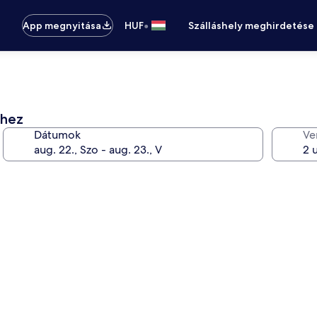
•
App megnyitása
HUF
Szálláshely meghirdetése
éhez
Dátumok
Ve