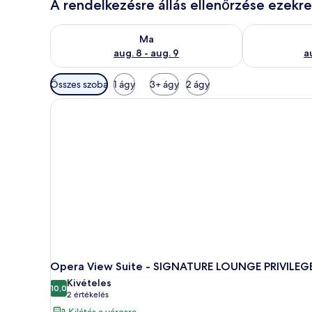
A rendelkezésre állás ellenőrzése ezekr
A ma esti rendelkezésre állás ellenőrzése: aug. 8 - a
A holnapi rend
Ma
aug. 8 - aug. 9
a
Szobákhoz
Összes szoba
1 ágy
3+ ágy
2 ágy
rendelkezésre
álló
szűrők
Opera View Suite - SIGNATURE LOUNGE PRIVILEG
Kivételes
10,0
10-ből 10,0
(2
2 értékelés
értékelés)