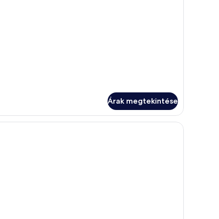
OUNGE
IVILEGES
vábbi
szletei
Árak megtekintése
ővel, síkképernyős televízióval, kandallóval és konyhasarokkal rendelkezik.