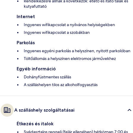
Rendelkezésre állnak a következők: etető és itató tálak és
kutyafuttató
Internet
Ingyenes wifikapcsolat a nyilvános helyiségekben
Ingyenes wifikapcsolat a szobákban
Parkolás
Ingyenes egyéni parkolás a helyszínen, nyitott parkolóban
Töltőállomás a helyszínen elektromos járművekhez
Egyéb információ
Dohányfüstmentes szállás
A szálláshelyen tilos az alkoholfogyasztás
A szálláshely szolgáltatásai
Étkezés és italok
Svédasztalos reggeli (felár ellenében) hétköznap 7:00 és