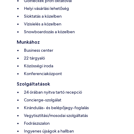
Golfleckék profi oktatóval
Helyi vásárlási lehetőség
Síoktatás a közelben
Vízisíelés a közelben
Snowboardozás a közelben
Munkához
Business center
22 tárgyaló
Közösségi iroda
Konferenciaközpont
Szolgáltatások
24 órában nyitva tartó recepció
Concierge-szolgálat
Kirándulás- és belépőjegy-foglalás
Vegytisztítási/mosodai szolgáltatás
Fodrászszalon
Ingyenes újságok a hallban