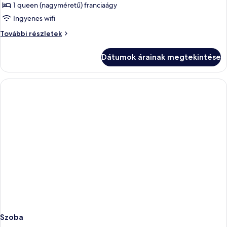
Superior
1 queen (nagyméretű) franciaágy
szoba
Ingyenes wifi
kétszemélyes
Superior
További részletek
ággyal
szoba
(Signature)
kétszemélyes
Dátumok árainak megtekintése
ággyal
(Signature)
további
részletei
Szoba