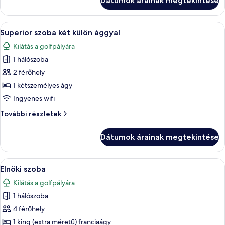
Dátumok árainak megtekintése
ággyal
további
részletei
A
Egy szállodai szoba két ággyal, nagy abl
3
Superior szoba két külön ággyal
következő
Kilátás a golfpályára
szoba
1 hálószoba
összes
képének
2 férőhely
megtekintése:
1 kétszemélyes ágy
Superior
Ingyenes wifi
szoba
Superior
További részletek
két
szoba
külön
két
Dátumok árainak megtekintése
külön
ággyal
ággyal
további
A
Egy szállodai szoba, amelyben egy nagy
4
részletei
Elnöki szoba
következő
Kilátás a golfpályára
szoba
1 hálószoba
összes
képének
4 férőhely
megtekintése:
1 king (extra méretű) franciaágy