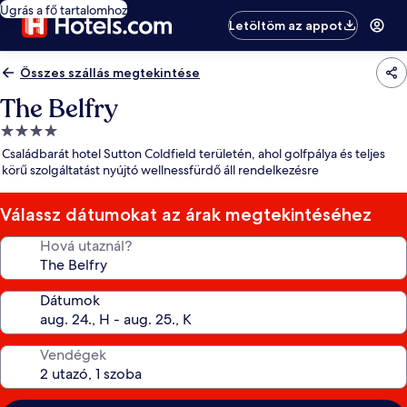
Ugrás a fő tartalomhoz
Letöltöm az appot
Összes szállás megtekintése
The Belfry
4.0
csillagos
Családbarát hotel Sutton Coldfield területén, ahol golfpálya és teljes
szálláshely
körű szolgáltatást nyújtó wellnessfürdő áll rendelkezésre
Válassz dátumokat az árak megtekintéséhez
Hová utaznál?
Dátumok
Vendégek