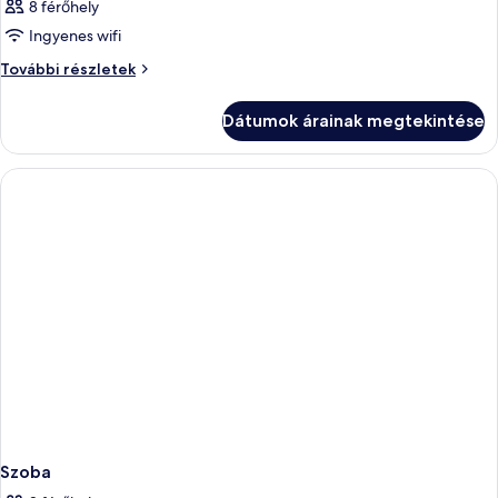
8 férőhely
Ingyenes wifi
Szoba
További részletek
további
részletei
Dátumok árainak megtekintése
Szoba