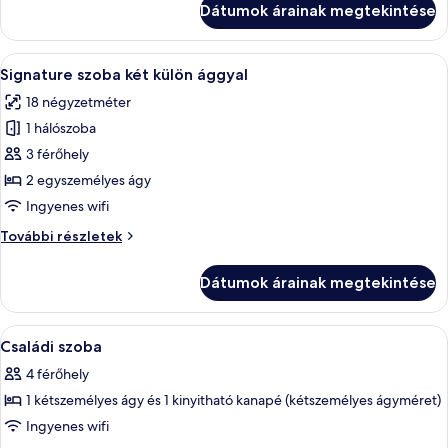
Dátumok árainak megtekintése
ággyal
további
részletei
A
Egy szállodai szoba két ággyal, nagy a
5
Signature szoba két külön ággyal
következő
18 négyzetméter
szoba
1 hálószoba
összes
képének
3 férőhely
megtekintése:
2 egyszemélyes ágy
Signature
Ingyenes wifi
szoba
Signature
További részletek
két
szoba
külön
két
Dátumok árainak megtekintése
külön
ággyal
ággyal
további
A
Egy szállodai szoba két ággyal, mennye
4
részletei
Családi szoba
következő
4 férőhely
szoba
1 kétszemélyes ágy és 1 kinyitható kanapé (kétszemélyes ágyméret)
összes
képének
Ingyenes wifi