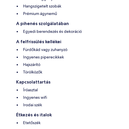
Hangszigetelt szobák
Prémium ágynemű
A pihenés szolgálatában
Egyedi berendezés és dekoráció
A felfrissülés kellékei
Fürdőkád vagy zuhanyzó
Ingyenes piperecikkek
Hajszárító
Törölközők
Kapcsolattartás
Íróasztal
Ingyenes wifi
Irodai szék
Étkezés és italok
Etetőszék