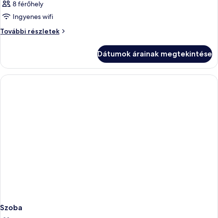
8 férőhely
Ingyenes wifi
Szoba
További részletek
további
részletei
Dátumok árainak megtekintése
Szoba