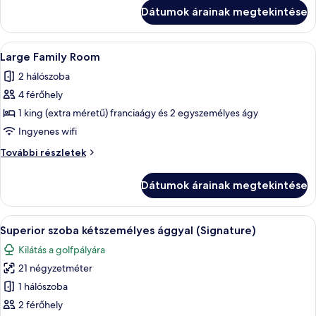
további
Dátumok árainak megtekintése
részletei
A
Prémium ágynemű, íróasztal és laptop
4
Large Family Room
következő
2 hálószoba
szoba
4 férőhely
összes
képének
1 king (extra méretű) franciaágy és 2 egyszemélyes ágy
megtekintése:
Ingyenes wifi
Large
Large
További részletek
Family
Family
Room
Room
Dátumok árainak megtekintése
további
részletei
A
Prémium ágynemű, íróasztal és laptop
3
Superior szoba kétszemélyes ággyal (Signature)
következő
Kilátás a golfpályára
szoba
21 négyzetméter
összes
képének
1 hálószoba
megtekintése:
2 férőhely