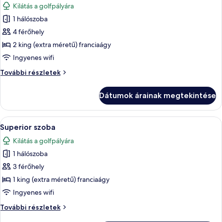
Kilátás a golfpályára
szoba
1 hálószoba
összes
képének
4 férőhely
megtekintése:
2 king (extra méretű) franciaágy
Signature
Ingyenes wifi
négyágyas
Signature
További részletek
szoba
négyágyas
szoba
Dátumok árainak megtekintése
további
részletei
A
Egy szállodai szoba, amelyben egy nagy 
7
Superior szoba
következő
Kilátás a golfpályára
szoba
1 hálószoba
összes
képének
3 férőhely
megtekintése:
1 king (extra méretű) franciaágy
Superior
Ingyenes wifi
szoba
Superior
További részletek
szoba