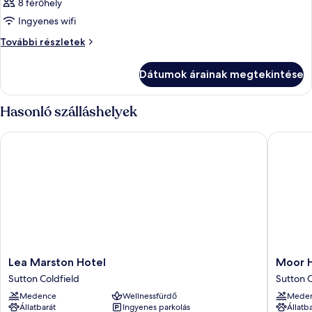
8 férőhely
Ingyenes wifi
Szoba
További részletek
további
részletei
Dátumok árainak megtekintése
Hasonló szálláshelyek
Lea Marston Hotel
Moor Hal
Lea
Moor
Lea Marston Hotel
Moor H
Marston
Hall
Sutton Coldfield
Sutton C
Hotel
Hotel,
Medence
Wellnessfürdő
Mede
Sutton
BW
Állatbarát
Ingyenes parkolás
Állatb
Coldfield
Premier