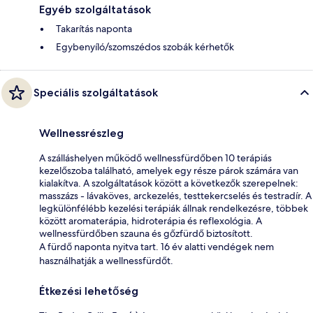
Egyéb szolgáltatások
Takarítás naponta
Egybenyíló/szomszédos szobák kérhetők
Speciális szolgáltatások
Wellnessrészleg
A szálláshelyen működő wellnessfürdőben 10 terápiás
kezelőszoba található, amelyek egy része párok számára van
kialakítva. A szolgáltatások között a következők szerepelnek:
masszázs - lávaköves, arckezelés, testtekercselés és testradír. A
legkülönfélébb kezelési terápiák állnak rendelkezésre, többek
között aromaterápia, hidroterápia és reflexológia. A
wellnessfürdőben szauna és gőzfürdő biztosított.
A fürdő naponta nyitva tart. 16 év alatti vendégek nem
használhatják a wellnessfürdőt.
Étkezési lehetőség