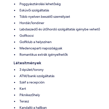
Poggyásztárolási lehetőség
Esküvői szolgáltatás
Több nyelven beszélő személyzet
Hordár/londiner
Labdaszedő és ütőhordó szolgáltatás igénybe vehető
Golfkocsi
Golfklub a helyszínen
Medenceparti napozóágyak
Romantikus extrák igényelhetők
Létesítmények
3 épület/torony
ATM/banki szolgáltatás
Széf a recepción
Kert
Piknikezőhely
Terasz
Kandalló a hallban