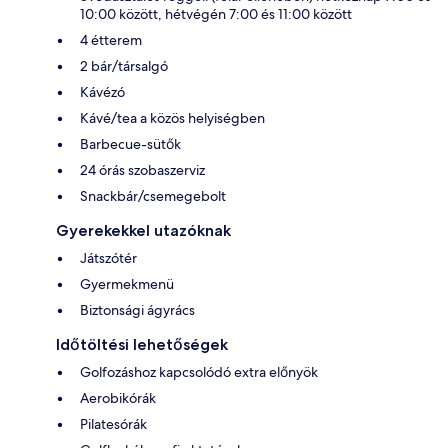
10:00 között, hétvégén 7:00 és 11:00 között
4 étterem
2 bár/társalgó
Kávézó
Kávé/tea a közös helyiségben
Barbecue-sütők
24 órás szobaszerviz
Snackbár/csemegebolt
Gyerekekkel utazóknak
Játszótér
Gyermekmenü
Biztonsági ágyrács
Időtöltési lehetőségek
Golfozáshoz kapcsolódó extra előnyök
Aerobikórák
Pilatesórák