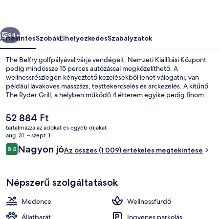
őző
Következő
94+
Áttekintés
Szobák
Elhelyezkedés
Szabályzatok
The Belfry golfpályával várja vendégeit, Nemzeti Kiállítási Központ
pedig mindössze 15 perces autózással megközelíthető. A
wellnessrészlegen kényeztető kezelésekből lehet válogatni, van
például lávaköves masszázs, testtekercselés és arckezelés. A kitűnő
The Ryder Grill, a helyben működő 4 étterem egyike pedig finom
ételeket (nemzetközi konyha ételei) kínál reggelire, ebédre és
vacsorára. A szálláshely 2 bár/társalgó, beltéri medence és
A
52 884 Ft
edzőterem jóvoltából még nívósabb. Más utazók imádják a hely
jelenlegi
tartalmazza az adókat és egyéb díjakat
következó jellemzőit: segítőkész személyzet.
ár
aug. 31. – szept. 1.
Recepció
52 884 Ft
Értékelések
Nagyon jó
8,2
Az összes (1 009) értékelés megtekintése
8,2 ennyiből: 10
Népszerű szolgáltatások
Medence
Wellnessfürdő
Állatbarát
Ingyenes parkolás