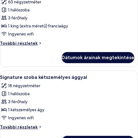
63 négyzetméter
összes
képének
1 hálószoba
megtekintése:
3 férőhely
Luxus
1 king (extra méretű) franciaágy
lakosztály
Ingyenes wifi
Luxus
További részletek
lakosztály
további
Dátumok árainak megtekintése
részletei
A
Egy hálószoba, amelyben egy nagy ágy, e
5
Signature szoba kétszemélyes ággyal
következő
18 négyzetméter
szoba
1 hálószoba
összes
képének
3 férőhely
megtekintése:
1 kétszemélyes ágy
Signature
Ingyenes wifi
szoba
Signature
További részletek
kétszemélyes
szoba
ággyal
kétszemélyes