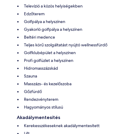
Televízió a közös helyiségekben
Edzőterem
Golfpálya a helyszínen
Gyakorló golfpálya a helyszínen
Beltéri medence
Teljes körű szolgáltatást nyújtó wellnessfürdő
Golfklubépület a helyszínen
Profi golfüzlet a helyszínen
Hidromasszázskád
Szauna
Masszázs- és kezelőszoba
Gőzfürdő
Rendezvényterem
Hagyományos stílusú
Akadálymentesítés
Kerekesszékeseknek akadálymentesített
Lift