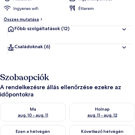
Ingyenes wifi
Étterem
Összes mutatása
Főbb szolgáltatások
(12)
Családoknak
(6)
Szobaopciók
A rendelkezésre állás ellenőrzése ezekre az
időpontokra
A ma esti rendelkezésre állás ellenőrzése: aug. 10 - aug. 11
A holnapi rendelkezésre állás e
Ma
Holnap
aug. 10 - aug. 11
aug. 11 - aug. 12
A mostani hétvégi rendelkezésre állás ellenőrzése: aug. 14 - au
A következő hétvégi rendelkezé
Ezen a hétvégén
Következő hétvégén