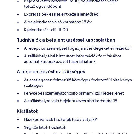
Bejelentkezés kezdete: 15:00, bejelentkezés vége:
tetszőleges időpont
Expressz be- és kijelentkezési lehetőség
A bejelentkezés alsó korhatára: 18 év
Kijelentkezési idő: 11:00
Tudnivalók a bejelentkezéssel kapcsolatban
A recepciós személyzet fogadja a vendégeket érkezéskor.
A szálláshely által biztosított információk fordításához
automatikus eszközöket használhatunk.
A bejelentkezéshez szükséges
Az esetlegesen felmerülő költségek fedezetéül hitelkártya
szükséges
Fényképes személyazonosító okmány szükséges lehet
A szálláshelyre való bejelentkezés alsó korhatára 18
Kisállatok
Házi kedvencek hozhatók (csak kutyák)*
Segítőállatok hozhatók