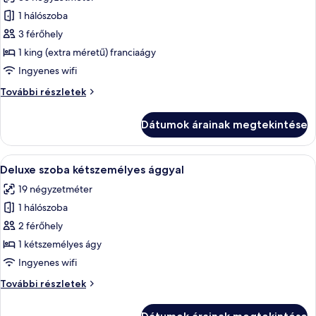
összes
képének
1 hálószoba
megtekintése:
3 férőhely
Signature
1 king (extra méretű) franciaágy
lakosztály
Ingyenes wifi
Signature
További részletek
lakosztály
további
Dátumok árainak megtekintése
részletei
A
Egy szállodai szoba, amelyben egy nagy 
4
Deluxe szoba kétszemélyes ággyal
következő
19 négyzetméter
szoba
1 hálószoba
összes
képének
2 férőhely
megtekintése:
1 kétszemélyes ágy
Deluxe
Ingyenes wifi
szoba
Deluxe
További részletek
kétszemélyes
szoba
ággyal
kétszemélyes