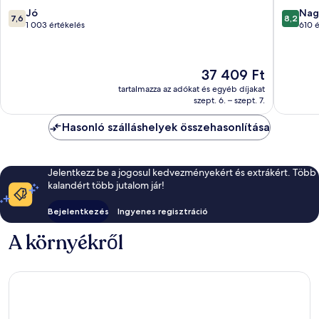
Collecti
7.6
8.2
Jó
Nag
7,6
8,2
Sutton
ennyiből:
ennyiből
1 003 értékelés
610 é
Coldfiel
10,
10,
Jó,
Nagyon
1 003
jó,
Az
37 409 Ft
értékelés
610
ár
értékelé
tartalmazza az adókat és egyéb díjakat
37 409 Ft
szept. 6. – szept. 7.
Hasonló szálláshelyek összehasonlítása
Jelentkezz be a jogosul kedvezményekért és extrákért. Több
kalandért több jutalom jár!
Bejelentkezés
Ingyenes regisztráció
A környékről