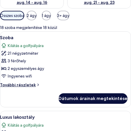
aug. 14 - aug. 16
aug. 21 - aug. 23
Szobákhoz
Összes szoba
2 ágy
1 ágy
3+ ágy
rendelkezésre
álló
18 szoba megjelenítése 18 közül
szűrők
A
Egy szállodai szoba két ággyal, nagy abl
4
Szoba
következő
Kilátás a golfpályára
szoba
21 négyzetméter
összes
képének
3 férőhely
megtekintése:
2 egyszemélyes ágy
Szoba
Ingyenes wifi
Szoba
További részletek
további
részletei
Dátumok árainak megtekintése
A
Egy szállodai szoba, amelyben egy nagy 
6
Luxus lakosztály
következő
Kilátás a golfpályára
szoba