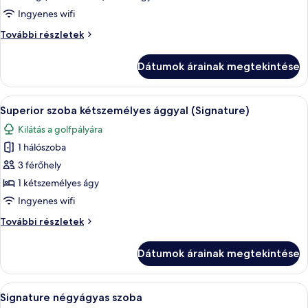
Elnöki
Ingyenes wifi
szoba
Elnöki
További részletek
szoba
további
Dátumok árainak megtekintése
részletei
A
Prémium ágynemű, íróasztal és laptop
5
Superior szoba kétszemélyes ággyal (Signature)
következő
Kilátás a golfpályára
szoba
1 hálószoba
összes
képének
3 férőhely
megtekintése:
1 kétszemélyes ágy
Superior
Ingyenes wifi
szoba
Superior
További részletek
kétszemélyes
szoba
ággyal
kétszemélyes
Dátumok árainak megtekintése
ággyal
(Signature)
(Signature)
további
A
Egy szállodai szoba két ággyal, fafejtá
3
részletei
Signature négyágyas szoba
következő