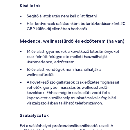
Kisállatok
Segítő állatok után nem kell díjat fizetni
Házi kedvencek szállásonként és tartózkodásonként 20
GBP külön díj ellenében hozhatók
Medence, wellnessfürdő és edzőterem (ha van)
14 év alatti gyermekek a következő létesítményeket
csak felnőtt felügyelete mellett használhatják:
úszómedence, edzőterem
16 év alatti vendégek nem használhatják a
wellnessfürdőt
A következő szolgáltatások csak előzetes foglalással
vehetők igénybe: masszázs és wellnessfürdő-
kezelések. Ehhez még érkezés előtt vedd fel a
kapcsolatot a szálláshely munkatársaival a foglalási
visszaigazolásban található telefonszámon.
Szabályzatok
Ezt a szálláshelyet professzionális szállásadó kezeli. A