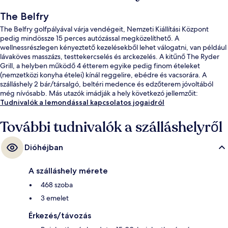
The Belfry
The Belfry golfpályával várja vendégeit, Nemzeti Kiállítási Központ
pedig mindössze 15 perces autózással megközelíthető. A
wellnessrészlegen kényeztető kezelésekből lehet válogatni, van például
lávaköves masszázs, testtekercselés és arckezelés. A kitűnő The Ryder
Grill, a helyben működő 4 étterem egyike pedig finom ételeket
(nemzetközi konyha ételei) kínál reggelire, ebédre és vacsorára. A
szálláshely 2 bár/társalgó, beltéri medence és edzőterem jóvoltából
még nívósabb. Más utazók imádják a hely következó jellemzőit:
segítőkész személyzet.
Tudnivalók a lemondással kapcsolatos jogaidról
További tudnivalók a szálláshelyről
Dióhéjban
A szálláshely mérete
468 szoba
3 emelet
Érkezés/távozás