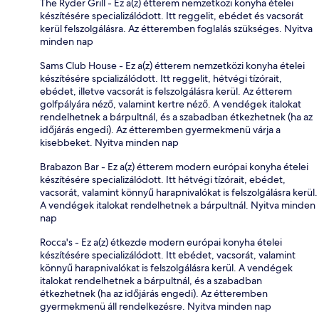
The Ryder Grill - Ez a(z) étterem nemzetközi konyha ételei
készítésére specializálódott. Itt reggelit, ebédet és vacsorát
kerül felszolgálásra. Az étteremben foglalás szükséges. Nyitva
minden nap
Sams Club House - Ez a(z) étterem nemzetközi konyha ételei
készítésére spcializálódott. Itt reggelit, hétvégi tízórait,
ebédet, illetve vacsorát is felszolgálásra kerül. Az étterem
golfpályára néző, valamint kertre néző. A vendégek italokat
rendelhetnek a bárpultnál, és a szabadban étkezhetnek (ha az
időjárás engedi). Az étteremben gyermekmenü várja a
kisebbeket. Nyitva minden nap
Brabazon Bar - Ez a(z) étterem modern európai konyha ételei
készítésére specializálódott. Itt hétvégi tízórait, ebédet,
vacsorát, valamint könnyű harapnivalókat is felszolgálásra kerül.
A vendégek italokat rendelhetnek a bárpultnál. Nyitva minden
nap
Rocca's - Ez a(z) étkezde modern európai konyha ételei
készítésére specializálódott. Itt ebédet, vacsorát, valamint
könnyű harapnivalókat is felszolgálásra kerül. A vendégek
italokat rendelhetnek a bárpultnál, és a szabadban
étkezhetnek (ha az időjárás engedi). Az étteremben
gyermekmenü áll rendelkezésre. Nyitva minden nap