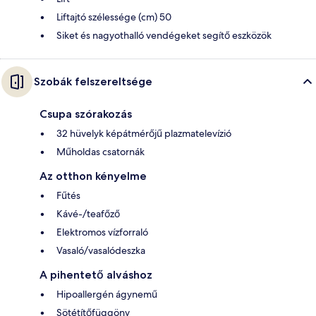
Liftajtó szélessége (cm) 50
Siket és nagyothalló vendégeket segítő eszközök
Szobák felszereltsége
Csupa szórakozás
32 hüvelyk képátmérőjű plazmatelevízió
Műholdas csatornák
Az otthon kényelme
Fűtés
Kávé-/teafőző
Elektromos vízforraló
Vasaló/vasalódeszka
A pihentető alváshoz
Hipoallergén ágynemű
Sötétítőfüggöny