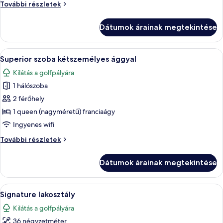
megtekintése:
Családi
További részletek
Családi
szoba
további
szoba
Dátumok árainak megtekintése
részletei
A
Egy modern hálószoba, melyben egy nag
5
Superior szoba kétszemélyes ággyal
következő
Kilátás a golfpályára
szoba
1 hálószoba
összes
képének
2 férőhely
megtekintése:
1 queen (nagyméretű) franciaágy
Superior
Ingyenes wifi
szoba
Superior
További részletek
kétszemélyes
szoba
ággyal
kétszemélyes
Dátumok árainak megtekintése
ággyal
további
részletei
A
Egy szállodai szoba, amelyben egy nagy 
6
Signature lakosztály
következő
Kilátás a golfpályára
szoba
36 négyzetméter