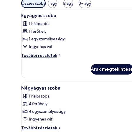
Szobákhoz
Összes szoba
1 ágy
2 ágy
3+ ágy
rendelkezésre
A
Ingyenes wifi
álló
5
Egyágyas szoba
következő
szűrők
1 hálószoba
szoba
1 férőhely
összes
képének
1 egyszemélyes ágy
megtekintése:
Ingyenes wifi
Egyágyas
Egyágyas
További részletek
szoba
szoba
további
Árak megtekintés
részletei
A
Ingyenes wifi
5
Négyágyas szoba
következő
1 hálószoba
szoba
4 férőhely
összes
képének
4 egyszemélyes ágy
megtekintése:
Ingyenes wifi
Négyágyas
Négyágyas
További részletek