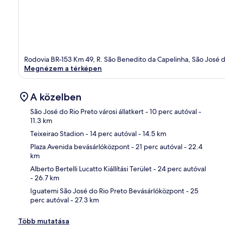
Rodovia BR-153 Km 49, R. São Benedito da Capelinha, São José d
Megnézem a térképen
A közelben
São José do Rio Preto városi állatkert
- 10 perc autóval
-
11.3 km
Teixeirao Stadion
- 14 perc autóval
- 14.5 km
Tér
Plaza Avenida bevásárlóközpont
- 21 perc autóval
- 22.4
km
Alberto Bertelli Lucatto Kiállítási Terület
- 24 perc autóval
- 26.7 km
Iguatemi São José do Rio Preto Bevásárlóközpont
- 25
perc autóval
- 27.3 km
Több mutatása