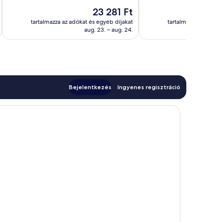
jó,
Kivételes,
Preto
Az
23 281 Ft
600
1 010
ár
értékelés
tartalmazza az adókat és egyéb díjakat
tartalmazza az adóka
értékelés
23 281 Ft
aug. 23. – aug. 24.
Bejelentkezés
Ingyenes regisztráció