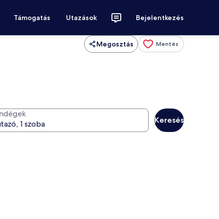
Támogatás
Utazások
Bejelentkezés
Megosztás
Mentés
ndégek
Keresés