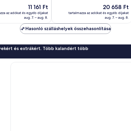
jó,
Az
Az
11 161 Ft
20 658 Ft
371
ár
ár
értékelés
azza az adókat és egyéb díjakat
tartalmazza az adókat és egyéb díjakat
11 161 Ft
20 658 Ft
aug. 7. – aug. 8.
aug. 7. – aug. 8.
Hasonló szálláshelyek összehasonlítása
ekért és extrákért. Több kalandért több