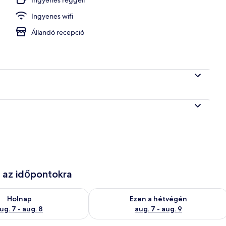
Ingyenes wifi
nce, 8 szabadtéri medence
Állandó recepció
e az időpontokra
g. 7
elkezésre állás ellenőrzése: aug. 7 - aug. 8
A mostani hétvégi rendelkezésre állás 
Holnap
Ezen a hétvégén
ug. 7 - aug. 8
aug. 7 - aug. 9