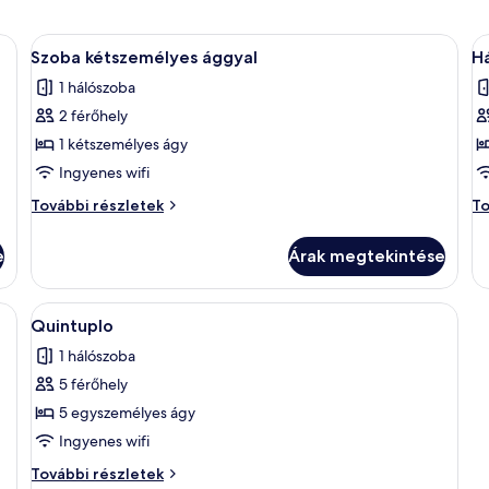
A
Ingyenes wifi
A
5
Szoba kétszemélyes ággyal
H
következő
k
1 hálószoba
szoba
s
2 férőhely
összes
ö
képének
k
1 kétszemélyes ágy
megtekintése:
m
Ingyenes wifi
Szoba
H
Szoba
Há
További részletek
To
kétszemélyes
s
kétszemélyes
sz
ággyal
ággyal
to
e
Árak megtekintése
további
ré
részletei
A
Ingyenes wifi
5
Quintuplo
következő
1 hálószoba
szoba
5 férőhely
összes
képének
5 egyszemélyes ágy
megtekintése:
Ingyenes wifi
Quintuplo
Quintuplo
További részletek