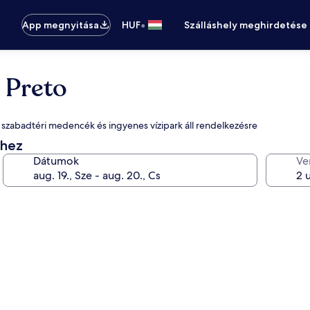
•
App megnyitása
HUF
Szálláshely meghirdetése
 Preto
 szabadtéri medencék és ingyenes vízipark áll rendelkezésre
éhez
Dátumok
Ve