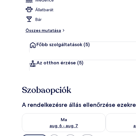
Állatbarát
Beltéri mede
Bár
Összes mutatása
Főbb szolgáltatások
(5)
Az otthon érzése
(5)
Szobaopciók
A rendelkezésre állás ellenőrzése ezekr
A ma esti rendelkezésre állás ellenőrzése: aug. 6 - au
A holnapi rend
Ma
aug. 6 - aug. 7
a