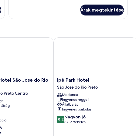
további
részletei
e
Árak megtekintése
tel São Jose do Rio Preto
Ipê Park Hotel
Ipê
Hotel São Jose do Rio
Ipê Park Hotel
Park
São José do Rio Preto
Hotel
io Preto Centro
Medence
São
Ingyenes reggeli
geli
José
Állatbarát
etőség
do
Ingyenes parkolás
Rio
8.2
Nagyon jó
Preto
8,2
pció
ennyiből:
371 értékelés
10,
ó
Nagyon
s