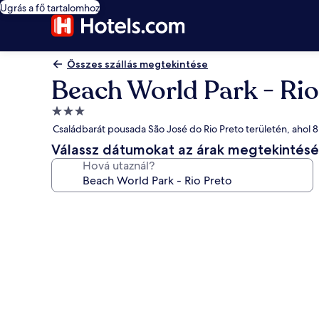
Ugrás a fő tartalomhoz
Összes szállás megtekintése
Beach World Park - Rio
3.0
csillagos
Családbarát pousada São José do Rio Preto területén, ahol 8
szálláshely
Válassz dátumokat az árak megtekintés
Hová utaznál?
A(z)
Beach
World
Park
-
Rio