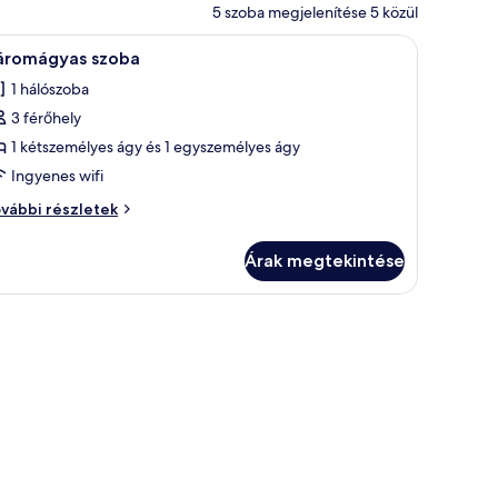
5 szoba megjelenítése 5 közül
Ingyenes wifi
5
áromágyas szoba
övetkező
1 hálószoba
zoba
3 férőhely
sszes
épének
1 kétszemélyes ágy és 1 egyszemélyes ágy
egtekintése:
Ingyenes wifi
áromágyas
romágyas
vábbi részletek
zoba
oba
vábbi
Árak megtekintése
szletei