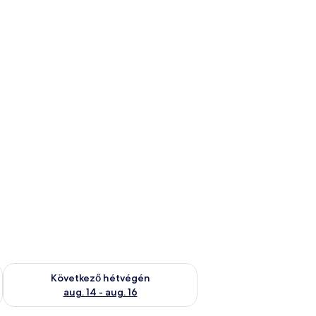
ellenőrzése: aug. 7 - aug. 9
A következő hétvégi rendelkezésre állás ellenőrzése: aug. 14 -
Következő hétvégén
aug. 14 - aug. 16