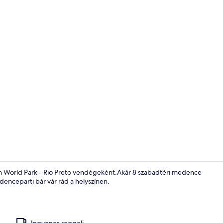
Vízi vidámpa
ch World Park - Rio Preto vendégeként.Akár 8 szabadtéri medence
denceparti bár vár rád a helyszínen.
A szálláshely
Ingyenes reggeli