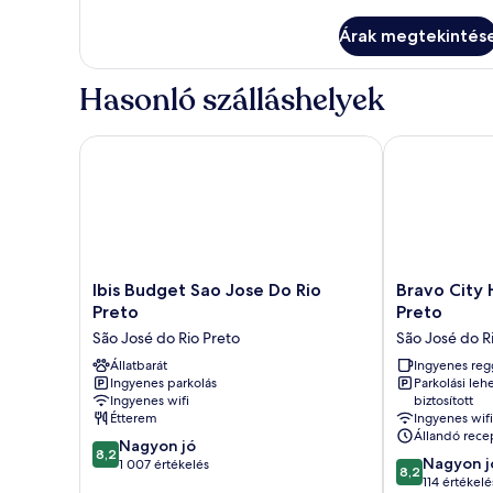
szoba
szoba
további
Árak megtekintés
részletei
Hasonló szálláshelyek
Ibis Budget Sao Jose Do Rio Preto
Bravo City Ho
Ibis
Bravo
Ibis Budget Sao Jose Do Rio
Bravo City 
Budget
City
Preto
Preto
Sao
Hotel
São José do Rio Preto
São José do R
Jose
São
Do
Állatbarát
Jose
Ingyenes reg
Ingyenes parkolás
Parkolási leh
Rio
do
Ingyenes wifi
biztosított
Preto
Rio
Étterem
Ingyenes wifi
São
Preto
Állandó rece
8.2
José
Nagyon jó
São
8,2
8.2
Nagyon j
ennyiből:
do
1 007 értékelés
José
8,2
ennyiből:
114 értékelé
10,
Rio
do