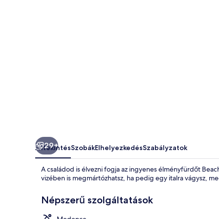
Preto
képgalériája
29+
Áttekintés
Szobák
Elhelyezkedés
Szabályzatok
A családod is élvezni fogja az ingyenes élményfürdőt Bea
vizében is megmártózhatsz, ha pedig egy italra vágysz, me
Népszerű szolgáltatások
Medence