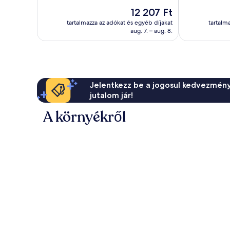
10,
Nagyon
Preto
Rio
Az
12 207 Ft
Nagyon
jó,
Preto
ár
jó,
tartalmazza az adókat és egyéb díjakat
tartalm
1 007
Centro
12 207 Ft
aug. 7. – aug. 8.
114
értékelés
értékelés
Jelentkezz be a jogosul kedvezmény
jutalom jár!
A környékről