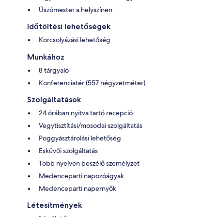
Úszómester a helyszínen
Időtöltési lehetőségek
Korcsolyázási lehetőség
Munkához
8 tárgyaló
Konferenciatér (557 négyzetméter)
Szolgáltatások
24 órában nyitva tartó recepció
Vegytisztítási/mosodai szolgáltatás
Poggyásztárolási lehetőség
Esküvői szolgáltatás
Több nyelven beszélő személyzet
Medenceparti napozóágyak
Medenceparti napernyők
Létesítmények