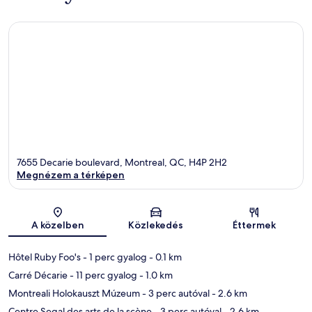
7655 Decarie boulevard, Montreal, QC, H4P 2H2
Megnézem a térképen
Térkép
A közelben
Közlekedés
Éttermek
Hôtel Ruby Foo's
- 1 perc gyalog
- 0.1 km
Carré Décarie
- 11 perc gyalog
- 1.0 km
Montreali Holokauszt Múzeum
- 3 perc autóval
- 2.6 km
Centre Segal des arts de la scène
- 3 perc autóval
- 2.6 km