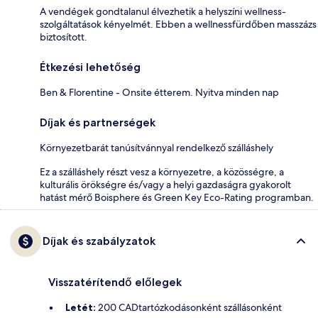
A vendégek gondtalanul élvezhetik a helyszíni wellness-
szolgáltatások kényelmét. Ebben a wellnessfürdőben masszázs
biztosított.
Étkezési lehetőség
Ben & Florentine - Onsite étterem. Nyitva minden nap
Díjak és partnerségek
Környezetbarát tanúsítvánnyal rendelkező szálláshely
Ez a szálláshely részt vesz a környezetre, a közösségre, a
kulturális örökségre és/vagy a helyi gazdaságra gyakorolt
hatást mérő Boisphere és Green Key Eco-Rating programban.
Díjak és szabályzatok
Visszatérítendő előlegek
Letét:
200 CADtartózkodásonként szállásonként