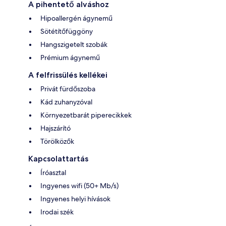
A pihentető alváshoz
Hipoallergén ágynemű
Sötétítőfüggöny
Hangszigetelt szobák
Prémium ágynemű
A felfrissülés kellékei
Privát fürdőszoba
Kád zuhanyzóval
Környezetbarát piperecikkek
Hajszárító
Törölközők
Kapcsolattartás
Íróasztal
Ingyenes wifi (50+ Mb/s)
Ingyenes helyi hívások
Irodai szék