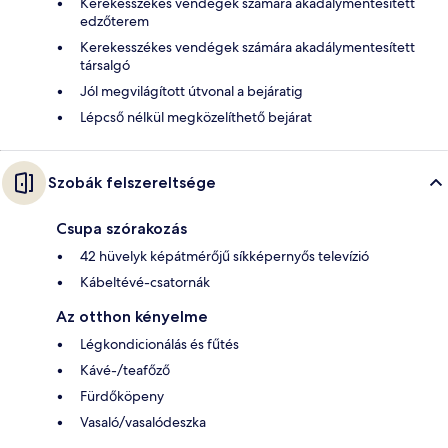
Kerekesszékes vendégek számára akadálymentesített
edzőterem
Kerekesszékes vendégek számára akadálymentesített
társalgó
Jól megvilágított útvonal a bejáratig
Lépcső nélkül megközelíthető bejárat
Szobák felszereltsége
Csupa szórakozás
42 hüvelyk képátmérőjű síkképernyős televízió
Kábeltévé-csatornák
Az otthon kényelme
Légkondicionálás és fűtés
Kávé-/teafőző
Fürdőköpeny
Vasaló/vasalódeszka