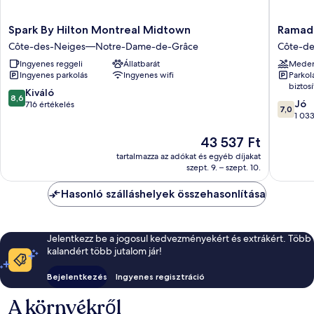
Spark
Ramada
Spark By Hilton Montreal Midtown
Ramad
By
Plaza
Côte-des-Neiges—Notre-Dame-de-Grâce
Côte-d
Hilton
by
Ingyenes reggeli
Állatbarát
Mede
Montreal
Wyndh
Ingyenes parkolás
Ingyenes wifi
Parkol
Midtown
Montrea
biztosí
Côte-
Côte-
8.6
Kiváló
8,6
7.0
des-
des-
Jó
ennyiből:
716 értékelés
7,0
ennyiből
Neiges
Neiges
1 033
10,
10,
—
—
Kiváló,
Az
43 537 Ft
Jó,
Notre-
Notre-
716
ár
1 033
Dame-
Dame-
értékelés
tartalmazza az adókat és egyéb díjakat
43 537 Ft
értékelé
de-
de-
szept. 9. – szept. 10.
Grâce
Grâce
Hasonló szálláshelyek összehasonlítása
Jelentkezz be a jogosul kedvezményekért és extrákért. Több
kalandért több jutalom jár!
Bejelentkezés
Ingyenes regisztráció
A környékről