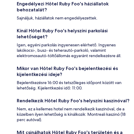
Engedélyezi Hôtel Ruby Foo's háziállatok
behozatalát?
Sajnáljuk, háziállatok nem engedélyezettek.
Kínál Hôtel Ruby Foo's helyszíni parkolási
lehetőséget?
Igen, egyéni parkolás ingyenesen elérhető. Ingyenes
lakókocsi-, busz- és teherautó-parkoló, valamint
elektromosautó-töltőállomás egyaránt rendelkezésre áll.
Mikor van Hôtel Ruby Foo's bejelentkezési és
kijelentkezési ideje?
Bejelentkezésre 16:00 és tetszőleges időpont között van
lehetőség. Kijelentkezési idő: 11:00.
Rendelkezik Hôtel Ruby Foo's helyszíni kaszinóval?
Nem, ez a kellemes hotel nem rendelkezik kaszinóval, de a
közelben ilyen lehetőség is kínálkozik: Montreali kaszinó (18
perc autóval).
Mit csinálhatok Hôtel Ruby Foo's területén és a