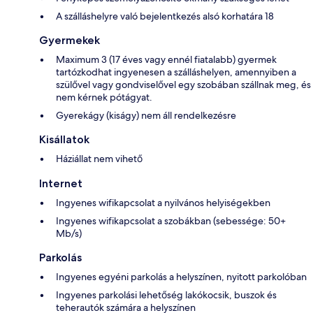
A szálláshelyre való bejelentkezés alsó korhatára 18
Gyermekek
Maximum 3 (17 éves vagy ennél fiatalabb) gyermek
tartózkodhat ingyenesen a szálláshelyen, amennyiben a
szülővel vagy gondviselővel egy szobában szállnak meg, és
nem kérnek pótágyat.
Gyerekágy (kiságy) nem áll rendelkezésre
Kisállatok
Háziállat nem vihető
Internet
Ingyenes wifikapcsolat a nyilvános helyiségekben
Ingyenes wifikapcsolat a szobákban (sebessége: 50+
Mb/s)
Parkolás
Ingyenes egyéni parkolás a helyszínen, nyitott parkolóban
Ingyenes parkolási lehetőség lakókocsik, buszok és
teherautók számára a helyszínen