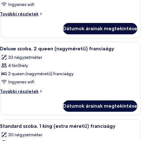
megtekintése:
Ingyenes wifi
Deluxe
Deluxe
További részletek
szoba,
szoba,
1
1
Dátumok árainak megtekintése
king
king
(extra
(extra
méretű)
A
Egy szállodai szoba két ággyal, egy író
méretű)
5
franciaágy
Deluxe szoba, 2 queen (nagyméretű) franciaágy
következő
további
franciaágy
33 négyzetméter
részletei
szoba
4 férőhely
összes
képének
2 queen (nagyméretű) franciaágy
megtekintése:
Ingyenes wifi
Deluxe
Deluxe
További részletek
szoba,
szoba,
2
2
Dátumok árainak megtekintése
queen
queen
(nagyméretű)
(nagyméretű)
franciaágy
A
Egy szállodai szoba, amelyben egy nagy
franciaágy
4
további
Standard szoba, 1 king (extra méretű) franciaágy
következő
részletei
30 négyzetméter
szoba