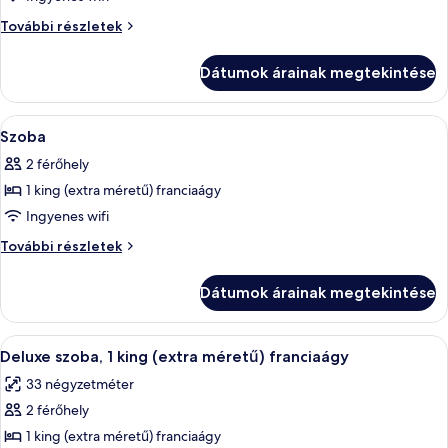
megtekintése:
Szoba
További részletek
Szoba
további
részletei
Dátumok árainak megtekintése
A
Egy szállodai szoba, amelyben találhat
6
Szoba
következő
2 férőhely
szoba
1 king (extra méretű) franciaágy
összes
képének
Ingyenes wifi
megtekintése:
Szoba
További részletek
Szoba
további
részletei
Dátumok árainak megtekintése
A
Egy szállodai szoba, amelyben egy nagy
7
Deluxe szoba, 1 king (extra méretű) franciaágy
következő
33 négyzetméter
szoba
2 férőhely
összes
képének
1 king (extra méretű) franciaágy