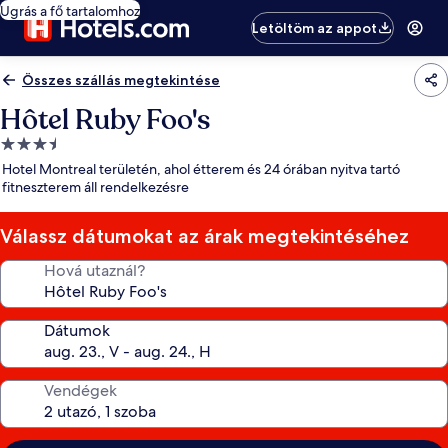
Ugrás a fő tartalomhoz
Letöltöm az appot
Összes szállás megtekintése
Hôtel Ruby Foo's
3.5
csillagos
Hotel Montreal területén, ahol étterem és 24 órában nyitva tartó
szálláshely
fitneszterem áll rendelkezésre
Válassz dátumokat az árak megtekintéséhez
Hová utaznál?
Dátumok
Vendégek