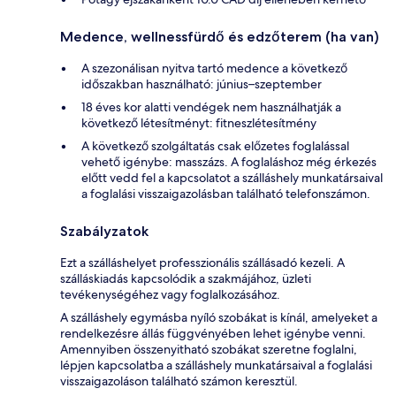
Medence, wellnessfürdő és edzőterem (ha van)
A szezonálisan nyitva tartó medence a következő
időszakban használható: június–szeptember
18 éves kor alatti vendégek nem használhatják a
következő létesítményt: fitneszlétesítmény
A következő szolgáltatás csak előzetes foglalással
vehető igénybe: masszázs. A foglaláshoz még érkezés
előtt vedd fel a kapcsolatot a szálláshely munkatársaival
a foglalási visszaigazolásban található telefonszámon.
Szabályzatok
Ezt a szálláshelyet professzionális szállásadó kezeli. A
szálláskiadás kapcsolódik a szakmájához, üzleti
tevékenységéhez vagy foglalkozásához.
A szálláshely egymásba nyíló szobákat is kínál, amelyeket a
rendelkezésre állás függvényében lehet igénybe venni.
Amennyiben összenyitható szobákat szeretne foglalni,
lépjen kapcsolatba a szálláshely munkatársaival a foglalási
visszaigazoláson található számon keresztül.