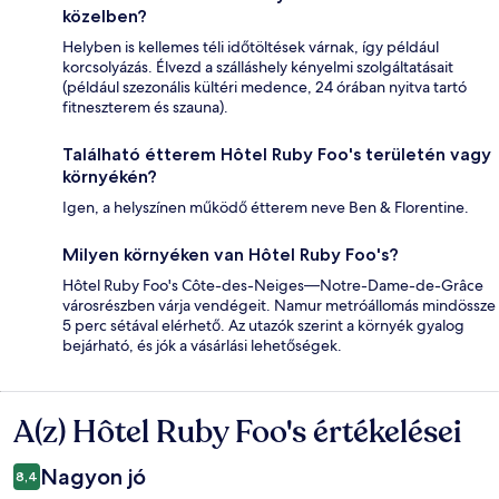
közelben?
Helyben is kellemes téli időtöltések várnak, így például
korcsolyázás. Élvezd a szálláshely kényelmi szolgáltatásait
(például szezonális kültéri medence, 24 órában nyitva tartó
fitneszterem és szauna).
Található étterem Hôtel Ruby Foo's területén vagy
környékén?
Igen, a helyszínen működő étterem neve Ben & Florentine.
Milyen környéken van Hôtel Ruby Foo's?
Hôtel Ruby Foo's Côte-des-Neiges—Notre-Dame-de-Grâce
városrészben várja vendégeit. Namur metróállomás mindössze
5 perc sétával elérhető. Az utazók szerint a környék gyalog
bejárható, és jók a vásárlási lehetőségek.
A(z) Hôtel Ruby Foo's értékelései
Értékelések
Nagyon jó
8,4