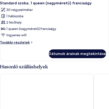
A
4
további
Standard szoba, 1 queen (nagyméretű) franciaágy
következő
részletei
30 négyzetméter
szoba
1 hálószoba
összes
képének
2 férőhely
megtekintése:
1 queen (nagyméretű) franciaágy
Standard
Ingyenes wifi
szoba,
Standard
További részletek
1
szoba,
queen
1
Dátumok árainak megtekintése
queen
(nagyméretű)
(nagyméretű)
franciaágy
franciaágy
Hasonló szálláshelyek
további
részletei
Spark By Hilton Montreal Midtown
Ramada 