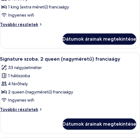
megtekintése:
1 king (extra méretű) franciaágy
Signature
Ingyenes wifi
szoba,
Signature
További részletek
1
szoba,
king
1
Dátumok árainak megtekintése
king
(extra
(extra
méretű)
méretű)
A
Egy kétágyas szoba íróasztallal és egy 
franciaágy
4
franciaágy
Signature szoba, 2 queen (nagyméretű) franciaágy
következő
további
33 négyzetméter
részletei
szoba
1 hálószoba
összes
képének
4 férőhely
megtekintése:
2 queen (nagyméretű) franciaágy
Signature
Ingyenes wifi
szoba,
Signature
További részletek
2
szoba,
queen
2
Dátumok árainak megtekintése
queen
(nagyméretű)
(nagyméretű)
franciaágy
franciaágy
Egy modern szállodai szoba, amelyben e