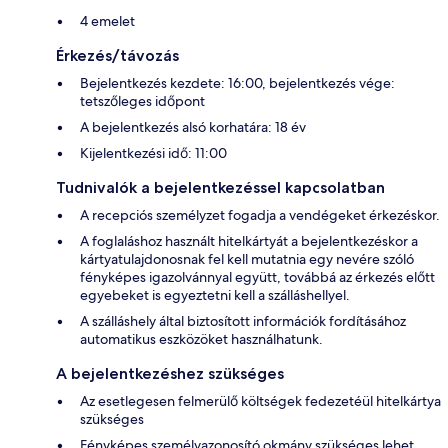
4 emelet
Érkezés/távozás
Bejelentkezés kezdete: 16:00, bejelentkezés vége:
tetszőleges időpont
A bejelentkezés alsó korhatára: 18 év
Kijelentkezési idő: 11:00
Tudnivalók a bejelentkezéssel kapcsolatban
A recepciós személyzet fogadja a vendégeket érkezéskor.
A foglaláshoz használt hitelkártyát a bejelentkezéskor a
kártyatulajdonosnak fel kell mutatnia egy nevére szóló
fényképes igazolvánnyal együtt, továbbá az érkezés előtt
egyebeket is egyeztetni kell a szálláshellyel.
A szálláshely által biztosított információk fordításához
automatikus eszközöket használhatunk.
A bejelentkezéshez szükséges
Az esetlegesen felmerülő költségek fedezetéül hitelkártya
szükséges
Fényképes személyazonosító okmány szükséges lehet