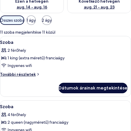
Ezen a hétvégén
Következő hétvégén
aug. 14 - aug. 16
aug. 21 - aug. 23
Szobákhoz
Összes szoba
1 ágy
2 ágy
rendelkezésre
álló
11 szoba megjelenítése 11 közül
szűrők
A
Egy szállodai szoba, amelyben egy nagy 
6
Szoba
következő
2 férőhely
szoba
1 king (extra méretű) franciaágy
összes
képének
Ingyenes wifi
megtekintése:
Szoba
További részletek
Szoba
további
részletei
Dátumok árainak megtekintése
A
Egy szállodai szoba két ággyal, sötét s
4
Szoba
következő
4 férőhely
szoba
2 queen (nagyméretű) franciaágy
összes
képének
Ingyenes wifi