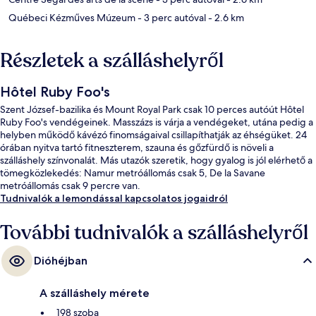
Québeci Kézműves Múzeum
- 3 perc autóval
- 2.6 km
Részletek a szálláshelyről
Hôtel Ruby Foo's
Szent József-bazilika és Mount Royal Park csak 10 perces autóút Hôtel
Ruby Foo's vendégeinek. Masszázs is várja a vendégeket, utána pedig a
helyben működő kávézó finomságaival csillapíthatják az éhségüket. 24
órában nyitva tartó fitneszterem, szauna és gőzfürdő is növeli a
szálláshely színvonalát. Más utazók szeretik, hogy gyalog is jól elérhető a
tömegközlekedés: Namur metróállomás csak 5, De la Savane
metróállomás csak 9 percre van.
Tudnivalók a lemondással kapcsolatos jogaidról
További tudnivalók a szálláshelyről
Dióhéjban
A szálláshely mérete
198 szoba