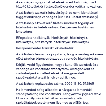
A vendégek nyugodtak lehetnek, mert biztonságukról
tűzoltó készülék és füstérzékelő gondoskodik a helyszínen.
A szálláshely szexuális irányultságtól és nemi identitástól
függetlenül várja vendégeit (LMBTQ+-barát szálláshely).
A szálláshely a következő fizetési módokat fogadja el:
hitelkártyák és betéti kártyák. Készpénzes fizetés nem
lehetséges.
Elfogadott hitelkártyák: hitelkártyák, hitelkártyák,
hitelkártyák, hitelkártyák, hitelkártyák, hitelkártyák
Készpénzmentes tranzakciók elérhetők.
A szálláshely fennartja a jogot arra, hogy a vendég érkezése
előtt zároljon bizonyos összeget a vendég hitelkártyáján.
Kérjük, vedd figyelembe, hogy a kulturális szokások és a
vendégekre vonatkozó szabályzatok országonként és
szálláshelyenként eltérhetnek. A megjelenített
szabályzatokat a szálláshelyek adják meg.
A szálláshely regisztrációs száma: 2026-11-30, 572865
Ha lemondod a foglalásodat, a házigazda lemondási
szabályzata fog rád vonatkozni. A fogyasztók jogairól szóló
EU-s szabályozás értelmében a szállásfoglalási
szolgáltatások esetén nem illet meg az elállási jog.