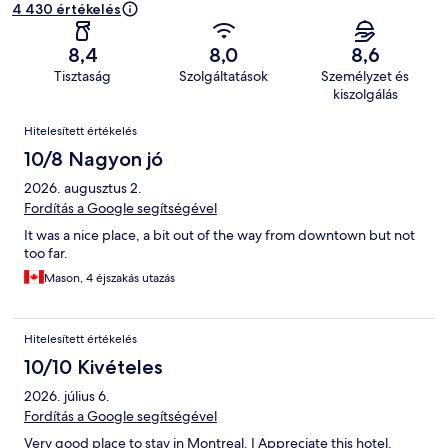
4 430 értékelés
8,4
8,0
8,6
Tisztaság
Szolgáltatások
Személyzet és
kiszolgálás
Értékelések
Hitelesített értékelés
10/8 Nagyon jó
2026. augusztus 2.
Fordítás a Google segítségével
It was a nice place, a bit out of the way from downtown but not
too far.
Mason, 4 éjszakás utazás
Hitelesített értékelés
10/10 Kivételes
2026. július 6.
Fordítás a Google segítségével
Very good place to stay in Montreal. I Appreciate this hotel.