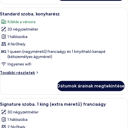
(nagyméretű)
franciaágy
franciaágy
A
Egy szállodai szoba, amelyben találhat
4
további
Standard szoba, konyharész
következő
részletei
Kilátás a városra
szoba
33 négyzetméter
összes
képének
1 hálószoba
megtekintése:
4 férőhely
Standard
1 queen (nagyméretű) franciaágy és 1 kinyitható kanapé
szoba,
(kétszemélyes ágyméret)
konyharész
Ingyenes wifi
Standard
További részletek
szoba,
konyharész
Dátumok árainak megtekintése
további
részletei
A
Egy modern szállodaszoba, amelyben eg
7
Signature szoba, 1 king (extra méretű) franciaágy
következő
30 négyzetméter
szoba
1 hálószoba
összes
képének
2 férőhely