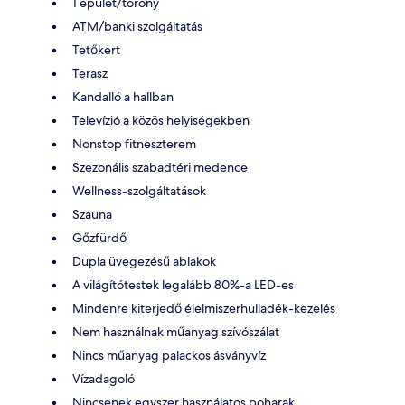
1 épület/torony
ATM/banki szolgáltatás
Tetőkert
Terasz
Kandalló a hallban
Televízió a közös helyiségekben
Nonstop fitneszterem
Szezonális szabadtéri medence
Wellness-szolgáltatások
Szauna
Gőzfürdő
Dupla üvegezésű ablakok
A világítótestek legalább 80%-a LED-es
Mindenre kiterjedő élelmiszerhulladék-kezelés
Nem használnak műanyag szívószálat
Nincs műanyag palackos ásványvíz
Vízadagoló
Nincsenek egyszer használatos poharak