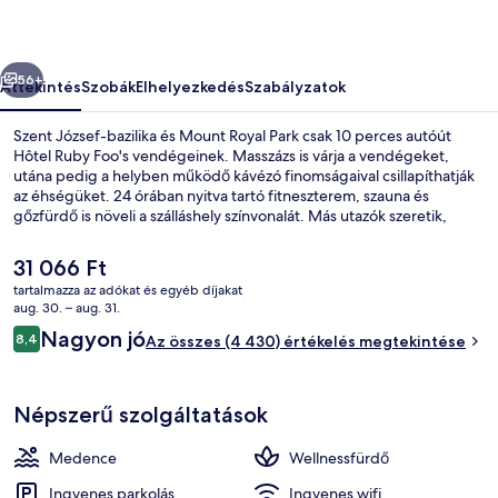
őző
Következő
56+
Áttekintés
Szobák
Elhelyezkedés
Szabályzatok
Szent József-bazilika és Mount Royal Park csak 10 perces autóút
Hôtel Ruby Foo's vendégeinek. Masszázs is várja a vendégeket,
utána pedig a helyben működő kávézó finomságaival csillapíthatják
az éhségüket. 24 órában nyitva tartó fitneszterem, szauna és
gőzfürdő is növeli a szálláshely színvonalát. Más utazók szeretik,
hogy gyalog is jól elérhető a tömegközlekedés: Namur
metróállomás csak 5, De la Savane metróállomás csak 9 percre van.
A
31 066 Ft
jelenlegi
tartalmazza az adókat és egyéb díjakat
ár
aug. 30. – aug. 31.
Signature szoba, 2 queen (nagyméretű
31 066 Ft
Értékelések
Nagyon jó
8,4
Az összes (4 430) értékelés megtekintése
8,4 ennyiből: 10
Népszerű szolgáltatások
Medence
Wellnessfürdő
Ingyenes parkolás
Ingyenes wifi