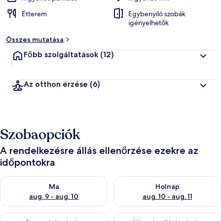
Étterem
Egybenyíló szobák
igényelhetők
Összes mutatása
Főbb szolgáltatások
(12)
Az otthon érzése
(6)
Szobaopciók
A rendelkezésre állás ellenőrzése ezekre az
időpontokra
A ma esti rendelkezésre állás ellenőrzése: aug. 9 - aug. 10
A holnapi rendelkezésre állás e
Ma
Holnap
aug. 9 - aug. 10
aug. 10 - aug. 11
A mostani hétvégi rendelkezésre állás ellenőrzése: aug. 14 - au
A következő hétvégi rendelkezé