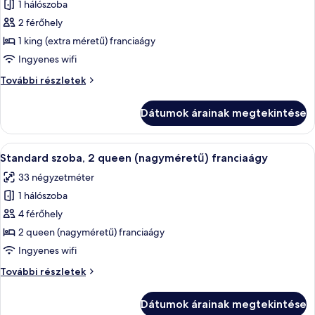
1 hálószoba
összes
képének
2 férőhely
megtekintése:
1 king (extra méretű) franciaágy
Standard
Ingyenes wifi
szoba,
Standard
További részletek
1
szoba,
king
1
Dátumok árainak megtekintése
king
(extra
(extra
méretű)
méretű)
A
Egy szállodai szoba, amelyben találhat
franciaágy
4
franciaágy
Standard szoba, 2 queen (nagyméretű) franciaágy
következő
további
33 négyzetméter
részletei
szoba
1 hálószoba
összes
képének
4 férőhely
megtekintése:
2 queen (nagyméretű) franciaágy
Standard
Ingyenes wifi
szoba,
Standard
További részletek
2
szoba,
queen
2
Dátumok árainak megtekintése
queen
(nagyméretű)