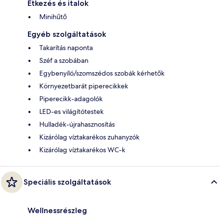
Étkezés és italok
Minihűtő
Egyéb szolgáltatások
Takarítás naponta
Széf a szobában
Egybenyíló/szomszédos szobák kérhetők
Környezetbarát piperecikkek
Piperecikk-adagolók
LED-es világítótestek
Hulladék-újrahasznosítás
Kizárólag víztakarékos zuhanyzók
Kizárólag víztakarékos WC-k
Speciális szolgáltatások
Wellnessrészleg