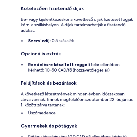
Kötelezően fizetendő díjak
Be- vagy kijelentkezéskor a következő díjak fizetését fogják
kérni a szálláshelyen. A díjak tartalmazhatják a fizetendő
adókat:
Szervizdíj:
0.5 százalék
Opcionális extrák
Rendelésre készített reggeli
felár ellenében
kérhető: 10–50 CAD/fő (hozzávetőleges ár)
Felújítások és bezárások
A következő létesítmények minden évben időszakosan
zárva vannak. Ennek megfelelően szeptember 22. és június
1. között zárva tartanak:
Úszómedence
Gyermekek és pótágyak
Pótágy éjszakánként 10.0 CAD díj ellenében kérhető